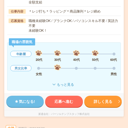
全額支給
＊レジ打ち＊ラッピング＊商品陳列＊レジ締め
仕事内容
職種未経験OK / ブランクOK / パソコンスキル不要 / 英語力
応募資格
不要
未経験OK！
職場の雰囲気
年齢層
20代
30代
40代
50代
60代
男女比率
女性
男性
もっと見る
気になる!
応募へ進む
詳しく見る
派遣会社
パーソルテンプスタッフ株式会社