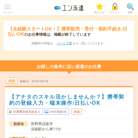
メニュー
気になる!
ログイン
検索
【未経験スタートOK！】携帯販売・受付・契約手続き/日
払いOK
のお仕事情報は、掲載が終了しています
掲載時の情報は、
ページ下部
からご覧いただけます。
お探しの条件に近い派遣のお仕事
未読
掲載日
2026/08/09
【アナタのスキル活かしませんか？】携帯契
約の登録入力・端末操作/日払いOK
交通費別途支給あり
WEB登録OK
派遣
長野県須坂市
勤務地
須坂駅から車11分