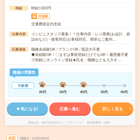
時給1300円
時給
交通費
交通費規定内支給
コンビニスタッフ募集！＊仕事内容・レジ業務(お会計、袋
仕事内容
詰めなど)・接客対応(お客様対応、簡単なご案内…
職種未経験OK / ブランクOK / 英語力不要
応募資格
◆未経験OK！〇まずは事前登録だけでもOK！履歴書不要
で気軽にオンライン登録★氏名・職種などを入力す…
職場の雰囲気
年齢層
20代
30代
40代
50代
60代
気になる!
応募へ進む
詳しく見る
派遣会社
株式会社綜合キャリアオプション 製造事業部（全国）
未読
掲載日
2026/08/05