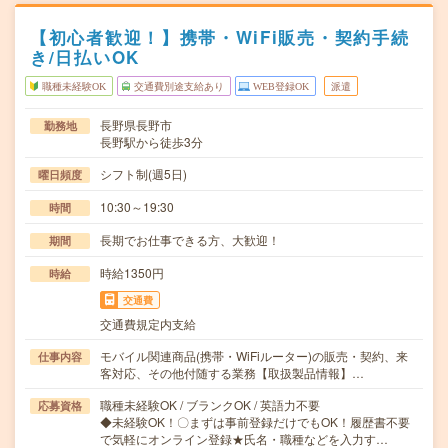
【初心者歓迎！】携帯・WiFi販売・契約手続
き/日払いOK
職種未経験OK
交通費別途支給あり
WEB登録OK
派遣
長野県長野市
勤務地
長野駅から徒歩3分
シフト制(週5日)
曜日頻度
10:30～19:30
時間
長期でお仕事できる方、大歓迎！
期間
時給1350円
時給
交通費
交通費規定内支給
モバイル関連商品(携帯・WiFiルーター)の販売・契約、来
仕事内容
客対応、その他付随する業務【取扱製品情報】…
職種未経験OK / ブランクOK / 英語力不要
応募資格
◆未経験OK！〇まずは事前登録だけでもOK！履歴書不要
で気軽にオンライン登録★氏名・職種などを入力す…