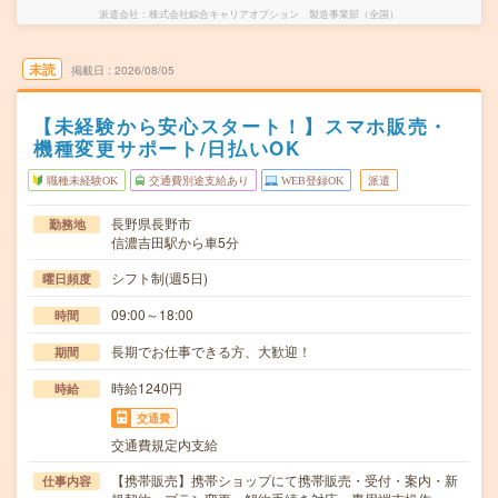
派遣会社
株式会社綜合キャリアオプション 製造事業部（全国）
未読
掲載日
2026/08/05
【未経験から安心スタート！】スマホ販売・
機種変更サポート/日払いOK
職種未経験OK
交通費別途支給あり
WEB登録OK
派遣
長野県長野市
勤務地
信濃吉田駅から車5分
シフト制(週5日)
曜日頻度
09:00～18:00
時間
長期でお仕事できる方、大歓迎！
期間
時給1240円
時給
交通費
交通費規定内支給
【携帯販売】携帯ショップにて携帯販売・受付・案内・新
仕事内容