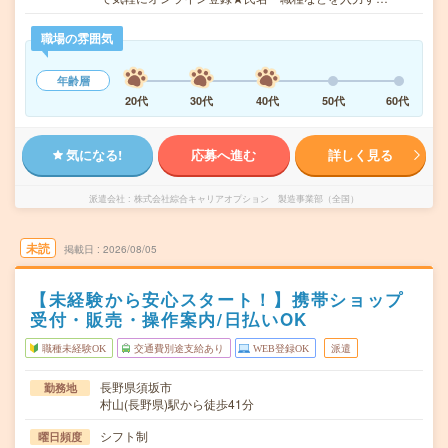
職場の雰囲気
年齢層
20代
30代
40代
50代
60代
気になる!
応募へ進む
詳しく見る
派遣会社
株式会社綜合キャリアオプション 製造事業部（全国）
未読
掲載日
2026/08/05
【未経験から安心スタート！】携帯ショップ
受付・販売・操作案内/日払いOK
職種未経験OK
交通費別途支給あり
WEB登録OK
派遣
長野県須坂市
勤務地
村山(長野県)駅から徒歩41分
シフト制
曜日頻度