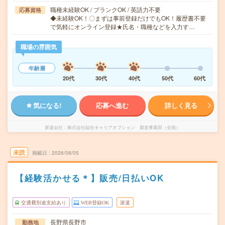
職種未経験OK / ブランクOK / 英語力不要
応募資格
◆未経験OK！〇まずは事前登録だけでもOK！履歴書不要
で気軽にオンライン登録★氏名・職種などを入力す…
職場の雰囲気
年齢層
20代
30代
40代
50代
60代
気になる!
応募へ進む
詳しく見る
派遣会社
株式会社綜合キャリアオプション 製造事業部（全国）
未読
掲載日
2026/08/05
【経験活かせる＊】販売/日払いOK
交通費別途支給あり
WEB登録OK
派遣
長野県長野市
勤務地