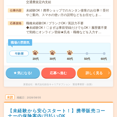
交通費規定内支給
未経験OK！携帯ショップでのカンタン接客のお仕事！受付
仕事内容
やご案内、スマホの使い方の説明などをお任せしま…
職種未経験OK / ブランクOK / 英語力不要
応募資格
◆未経験OK！〇まずは事前登録だけでもOK！履歴書不要
で気軽にオンライン登録★氏名・職種などを入力す…
職場の雰囲気
年齢層
20代
30代
40代
50代
60代
気になる!
応募へ進む
詳しく見る
派遣会社
株式会社綜合キャリアオプション 製造事業部（全国）
未読
掲載日
2026/08/05
【未経験から安心スタート！】携帯販売コー
ナーの保険案内/日払いOK