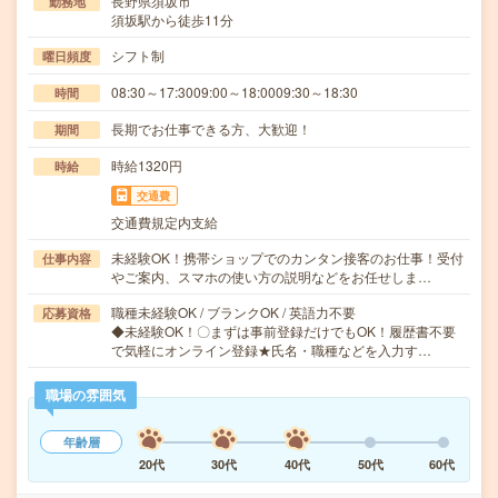
長野県須坂市
勤務地
須坂駅から徒歩11分
シフト制
曜日頻度
08:30～17:3009:00～18:0009:30～18:30
時間
長期でお仕事できる方、大歓迎！
期間
時給1320円
時給
交通費
交通費規定内支給
未経験OK！携帯ショップでのカンタン接客のお仕事！受付
仕事内容
やご案内、スマホの使い方の説明などをお任せしま…
職種未経験OK / ブランクOK / 英語力不要
応募資格
◆未経験OK！〇まずは事前登録だけでもOK！履歴書不要
で気軽にオンライン登録★氏名・職種などを入力す…
職場の雰囲気
年齢層
20代
30代
40代
50代
60代