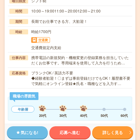
シフト制
曜日頻度
10:00～19:0011:00～20:0012:00～21:00
時間
長期でお仕事できる方、大歓迎！
期間
時給1700円
時給
交通費
交通費規定内支給
携帯電話の新規契約・機種変更の登録業務を担当していた
仕事内容
だくお仕事です。専用端末を使用して入力を行うため…
ブランクOK / 英語力不要
応募資格
◆経験者歓迎！〇まずは事前登録だけでもOK！履歴書不要
で気軽にオンライン登録★氏名・職種などを入力す…
職場の雰囲気
年齢層
20代
30代
40代
50代
60代
気になる!
応募へ進む
詳しく見る