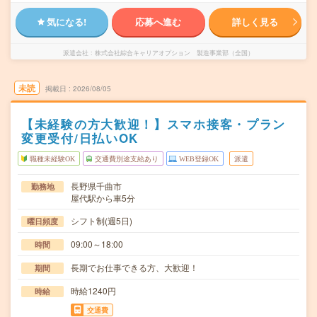
気になる!
応募へ進む
詳しく見る
派遣会社
株式会社綜合キャリアオプション 製造事業部（全国）
未読
掲載日
2026/08/05
【未経験の方大歓迎！】スマホ接客・プラン
変更受付/日払いOK
職種未経験OK
交通費別途支給あり
WEB登録OK
派遣
長野県千曲市
勤務地
屋代駅から車5分
シフト制(週5日)
曜日頻度
09:00～18:00
時間
長期でお仕事できる方、大歓迎！
期間
時給1240円
時給
交通費