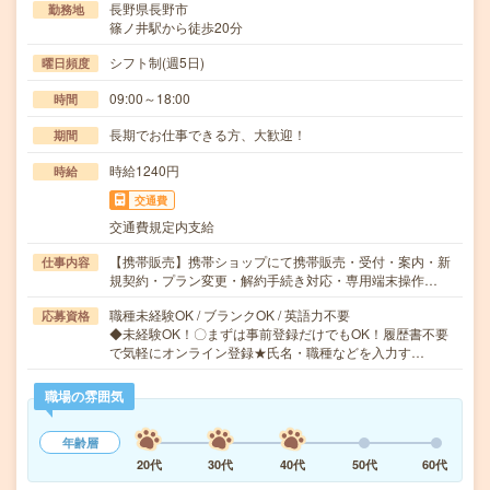
長野県長野市
勤務地
篠ノ井駅から徒歩20分
シフト制(週5日)
曜日頻度
09:00～18:00
時間
長期でお仕事できる方、大歓迎！
期間
時給1240円
時給
交通費
交通費規定内支給
【携帯販売】携帯ショップにて携帯販売・受付・案内・新
仕事内容
規契約・プラン変更・解約手続き対応・専用端末操作…
職種未経験OK / ブランクOK / 英語力不要
応募資格
◆未経験OK！〇まずは事前登録だけでもOK！履歴書不要
で気軽にオンライン登録★氏名・職種などを入力す…
職場の雰囲気
年齢層
20代
30代
40代
50代
60代