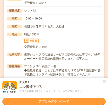
長野駅から車9分
シフト制
曜日頻度
10:00～19:00
時間
長期でお仕事できる方、大歓迎！
期間
時給1550円
時給
交通費
交通費規定内支給
携帯ショップでの通信サービスの販売のお仕事です。Wi-Fi
仕事内容
ルーターや固定回線の販売を行います。接客ス…
ブランクOK / 英語力不要
応募資格
◆経験者歓迎！〇まずは事前登録だけでもOK！履歴書不要
で気軽にオンライン登録★氏名・職種などを入力す…
大人気！
職場の雰囲気
エン派遣アプリ
派遣のお仕事情報がたくさん！プッシュ通知で受け取ろう！
年齢層
20代
30代
40代
50代
60代
アプリをダウンロード