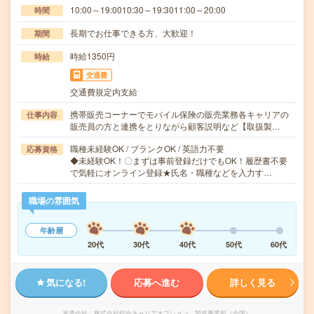
10:00～19:0010:30～19:3011:00～20:00
時間
長期でお仕事できる方、大歓迎！
期間
時給1350円
時給
交通費
交通費規定内支給
携帯販売コーナーでモバイル保険の販売業務各キャリアの
仕事内容
販売員の方と連携をとりながら顧客説明など【取扱製…
職種未経験OK / ブランクOK / 英語力不要
応募資格
◆未経験OK！〇まずは事前登録だけでもOK！履歴書不要
で気軽にオンライン登録★氏名・職種などを入力す…
職場の雰囲気
年齢層
20代
30代
40代
50代
60代
気になる!
応募へ進む
詳しく見る
派遣会社
株式会社綜合キャリアオプション 製造事業部（全国）