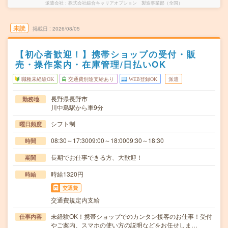
派遣会社
株式会社綜合キャリアオプション 製造事業部（全国）
未読
掲載日
2026/08/05
【初心者歓迎！】携帯ショップの受付・販
売・操作案内・在庫管理/日払いOK
職種未経験OK
交通費別途支給あり
WEB登録OK
派遣
長野県長野市
勤務地
川中島駅から車9分
シフト制
曜日頻度
08:30～17:3009:00～18:0009:30～18:30
時間
長期でお仕事できる方、大歓迎！
期間
時給1320円
時給
交通費
交通費規定内支給
未経験OK！携帯ショップでのカンタン接客のお仕事！受付
仕事内容
やご案内、スマホの使い方の説明などをお任せしま…