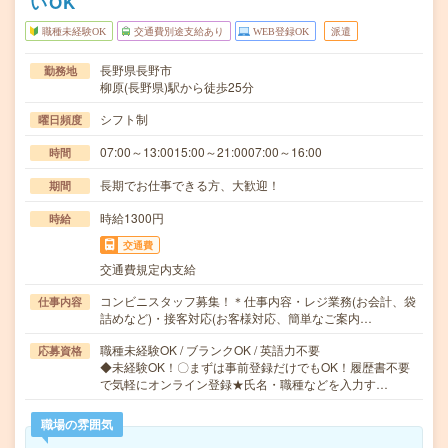
いOK
職種未経験OK
交通費別途支給あり
WEB登録OK
派遣
長野県長野市
勤務地
柳原(長野県)駅から徒歩25分
シフト制
曜日頻度
07:00～13:0015:00～21:0007:00～16:00
時間
長期でお仕事できる方、大歓迎！
期間
時給1300円
時給
交通費
交通費規定内支給
コンビニスタッフ募集！＊仕事内容・レジ業務(お会計、袋
仕事内容
詰めなど)・接客対応(お客様対応、簡単なご案内…
職種未経験OK / ブランクOK / 英語力不要
応募資格
◆未経験OK！〇まずは事前登録だけでもOK！履歴書不要
で気軽にオンライン登録★氏名・職種などを入力す…
職場の雰囲気