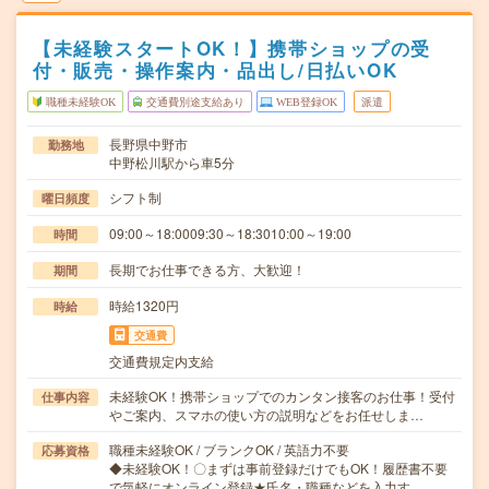
【未経験スタートOK！】携帯ショップの受
付・販売・操作案内・品出し/日払いOK
職種未経験OK
交通費別途支給あり
WEB登録OK
派遣
長野県中野市
勤務地
中野松川駅から車5分
シフト制
曜日頻度
09:00～18:0009:30～18:3010:00～19:00
時間
長期でお仕事できる方、大歓迎！
期間
時給1320円
時給
交通費
交通費規定内支給
未経験OK！携帯ショップでのカンタン接客のお仕事！受付
仕事内容
やご案内、スマホの使い方の説明などをお任せしま…
職種未経験OK / ブランクOK / 英語力不要
応募資格
◆未経験OK！〇まずは事前登録だけでもOK！履歴書不要
で気軽にオンライン登録★氏名・職種などを入力す…