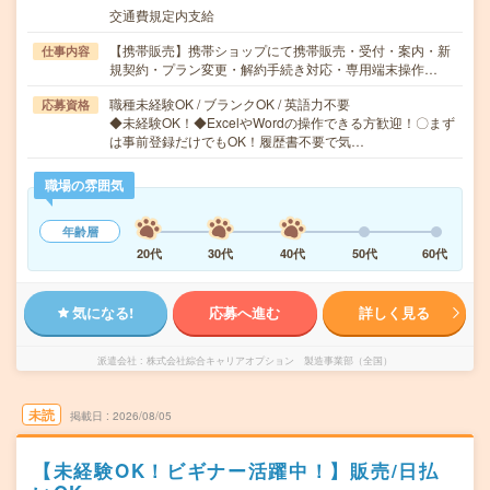
交通費規定内支給
【携帯販売】携帯ショップにて携帯販売・受付・案内・新
仕事内容
規契約・プラン変更・解約手続き対応・専用端末操作…
職種未経験OK / ブランクOK / 英語力不要
応募資格
◆未経験OK！◆ExcelやWordの操作できる方歓迎！〇まず
は事前登録だけでもOK！履歴書不要で気…
職場の雰囲気
年齢層
20代
30代
40代
50代
60代
気になる!
応募へ進む
詳しく見る
派遣会社
株式会社綜合キャリアオプション 製造事業部（全国）
未読
掲載日
2026/08/05
【未経験OK！ビギナー活躍中！】販売/日払