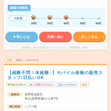
職場の雰囲気
年齢層
20代
30代
40代
50代
60代
気になる!
応募へ進む
詳しく見る
派遣会社
株式会社綜合キャリアオプション 製造事業部（全国）
未読
掲載日
2026/08/05
【経験不問！未経験○】モバイル保険の販売ス
タッフ/日払いOK
職種未経験OK
交通費別途支給あり
WEB登録OK
派遣
長野県須坂市
勤務地
村山(長野県)駅から車7分
シフト制
曜日頻度