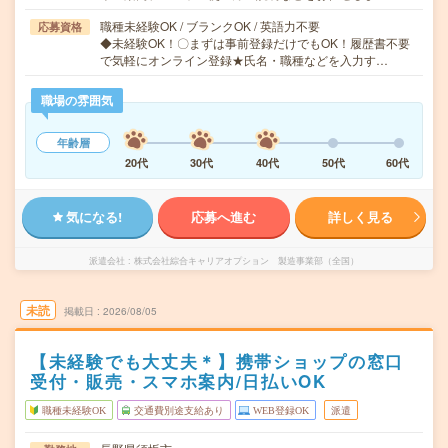
職種未経験OK / ブランクOK / 英語力不要
応募資格
◆未経験OK！〇まずは事前登録だけでもOK！履歴書不要
で気軽にオンライン登録★氏名・職種などを入力す…
職場の雰囲気
年齢層
20代
30代
40代
50代
60代
気になる!
応募へ進む
詳しく見る
派遣会社
株式会社綜合キャリアオプション 製造事業部（全国）
未読
掲載日
2026/08/05
【未経験でも大丈夫＊】携帯ショップの窓口
受付・販売・スマホ案内/日払いOK
職種未経験OK
交通費別途支給あり
WEB登録OK
派遣