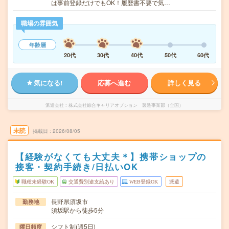
は事前登録だけでもOK！履歴書不要で気…
職場の雰囲気
年齢層
20代
30代
40代
50代
60代
気になる!
応募へ進む
詳しく見る
派遣会社
株式会社綜合キャリアオプション 製造事業部（全国）
未読
掲載日
2026/08/05
【経験がなくても大丈夫＊】携帯ショップの
接客・契約手続き/日払いOK
職種未経験OK
交通費別途支給あり
WEB登録OK
派遣
長野県須坂市
勤務地
須坂駅から徒歩5分
シフト制(週5日)
曜日頻度