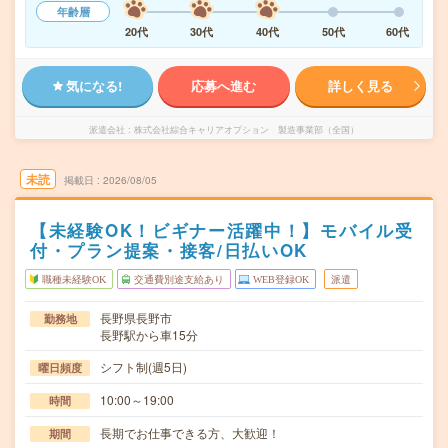
年齢層
20代
30代
40代
50代
60代
気になる!
応募へ進む
詳しく見る
派遣会社
株式会社綜合キャリアオプション 製造事業部（全国）
未読
掲載日
2026/08/05
【未経験OK！ビギナー活躍中！】モバイル受
付・プラン提案・接客/日払いOK
職種未経験OK
交通費別途支給あり
WEB登録OK
派遣
長野県長野市
勤務地
長野駅から車15分
シフト制(週5日)
曜日頻度
10:00～19:00
時間
長期でお仕事できる方、大歓迎！
期間