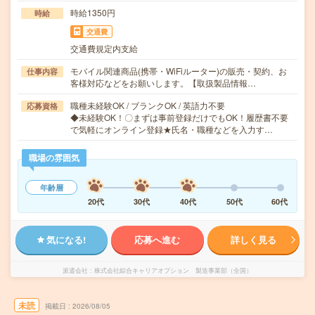
時給1350円
時給
交通費
交通費規定内支給
モバイル関連商品(携帯・WiFiルーター)の販売・契約、お
仕事内容
客様対応などをお願いします。【取扱製品情報…
職種未経験OK / ブランクOK / 英語力不要
応募資格
◆未経験OK！〇まずは事前登録だけでもOK！履歴書不要
で気軽にオンライン登録★氏名・職種などを入力す…
職場の雰囲気
年齢層
20代
30代
40代
50代
60代
気になる!
応募へ進む
詳しく見る
派遣会社
株式会社綜合キャリアオプション 製造事業部（全国）
未読
掲載日
2026/08/05