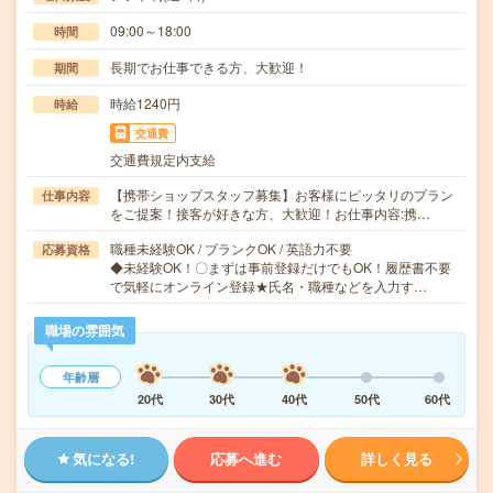
09:00～18:00
時間
長期でお仕事できる方、大歓迎！
期間
時給1240円
時給
交通費
交通費規定内支給
【携帯ショップスタッフ募集】お客様にピッタリのプラン
仕事内容
をご提案！接客が好きな方、大歓迎！お仕事内容:携…
職種未経験OK / ブランクOK / 英語力不要
応募資格
◆未経験OK！〇まずは事前登録だけでもOK！履歴書不要
で気軽にオンライン登録★氏名・職種などを入力す…
職場の雰囲気
年齢層
20代
30代
40代
50代
60代
気になる!
応募へ進む
詳しく見る