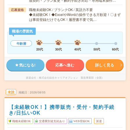
規契約・プラン変更・解約手続き対応・専用端末操作…
職種未経験OK / ブランクOK / 英語力不要
応募資格
◆未経験OK！◆ExcelやWordの操作できる方歓迎！〇まず
は事前登録だけでもOK！履歴書不要で気…
職場の雰囲気
年齢層
20代
30代
40代
50代
60代
気になる!
応募へ進む
詳しく見る
派遣会社
株式会社綜合キャリアオプション 製造事業部（全国）
未読
掲載日
2026/08/05
【未経験OK！】携帯販売・受付・契約手続
き/日払いOK
職種未経験OK
交通費別途支給あり
WEB登録OK
派遣