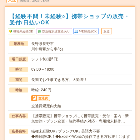
未読
掲載日
2026/08/05
【経験不問！未経験○】携帯ショップの販売・
受付/日払いOK
職種未経験OK
交通費別途支給あり
WEB登録OK
派遣
長野県長野市
勤務地
川中島駅から車8分
シフト制(週5日)
曜日頻度
09:00～18:00
時間
長期でお仕事できる方、大歓迎！
期間
時給1240円
時給
交通費
交通費規定内支給
【携帯販売】携帯ショップにて携帯販売・受付・案内・新
仕事内容
規契約・プラン変更・解約手続き対応・専用端末操作…
職種未経験OK / ブランクOK / 英語力不要
応募資格
◆未経験OK！◆ExcelやWordの操作できる方歓迎！〇まず