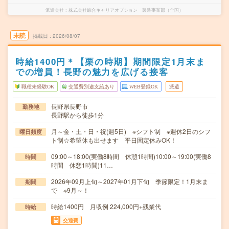
派遣会社
株式会社綜合キャリアオプション 製造事業部（全国）
未読
掲載日
2026/08/07
時給1400円＊【栗の時期】期間限定1月末ま
での増員！長野の魅力を広げる接客
職種未経験OK
交通費別途支給あり
WEB登録OK
派遣
長野県長野市
勤務地
長野駅から徒歩1分
月～金・土・日・祝(週5日) ※シフト制 ※週休2日のシフ
曜日頻度
ト制☆希望休も出せます 平日固定休みOK！
09:00～18:00(実働8時間 休憩1時間)10:00～19:00(実働8
時間
時間 休憩1時間)11…
2026年09月上旬～2027年01月下旬 季節限定！1月末ま
期間
で ※9月～！
時給1400円 月収例 224,000円+残業代
時給
交通費