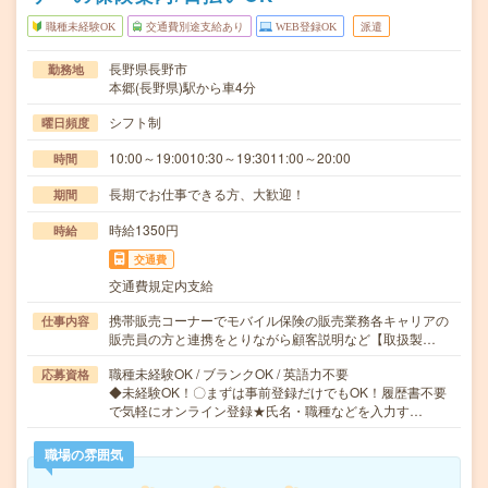
職種未経験OK
交通費別途支給あり
WEB登録OK
派遣
長野県長野市
勤務地
本郷(長野県)駅から車4分
シフト制
曜日頻度
10:00～19:0010:30～19:3011:00～20:00
時間
長期でお仕事できる方、大歓迎！
期間
時給1350円
時給
交通費
交通費規定内支給
携帯販売コーナーでモバイル保険の販売業務各キャリアの
仕事内容
販売員の方と連携をとりながら顧客説明など【取扱製…
職種未経験OK / ブランクOK / 英語力不要
応募資格
◆未経験OK！〇まずは事前登録だけでもOK！履歴書不要
で気軽にオンライン登録★氏名・職種などを入力す…
職場の雰囲気