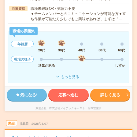
職種未経験OK / 英語力不要
応募資格
▼チームメンバーとのコミュニケーションが可能な方▼立
ち作業が可能な方少しでもご興味があれば、まずは「…
職場の雰囲気
年齢層
20代
30代
40代
50代
60代
職場の様子
活気がある
しずか
もっと見る
気になる!
応募へ進む
詳しく見る
派遣会社
株式会社メイテックキャスト 松本営業所
未読
掲載日
2026/08/07