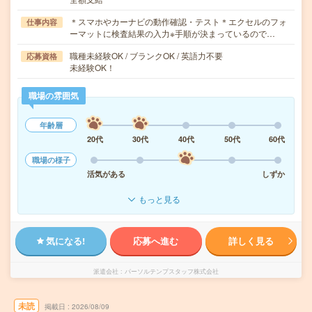
＊スマホやカーナビの動作確認・テスト＊エクセルのフォ
仕事内容
ーマットに検査結果の入力※手順が決まっているので…
職種未経験OK / ブランクOK / 英語力不要
応募資格
未経験OK！
職場の雰囲気
年齢層
20代
30代
40代
50代
60代
職場の様子
活気がある
しずか
もっと見る
気になる!
応募へ進む
詳しく見る
派遣会社
パーソルテンプスタッフ株式会社
未読
掲載日
2026/08/09