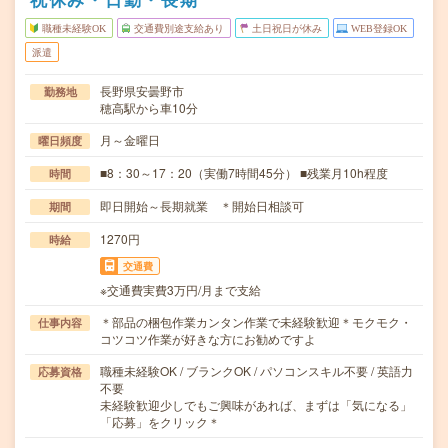
職種未経験OK
交通費別途支給あり
土日祝日が休み
WEB登録OK
派遣
長野県安曇野市
勤務地
穂高駅から車10分
月～金曜日
曜日頻度
■8：30～17：20（実働7時間45分） ■残業月10h程度
時間
即日開始～長期就業 ＊開始日相談可
期間
1270円
時給
交通費
※交通費実費3万円/月まで支給
＊部品の梱包作業カンタン作業で未経験歓迎＊モクモク・
仕事内容
コツコツ作業が好きな方にお勧めですよ
職種未経験OK / ブランクOK / パソコンスキル不要 / 英語力
応募資格
不要
未経験歓迎少しでもご興味があれば、まずは「気になる」
「応募」をクリック＊