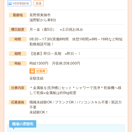
WEB登録OK
派遣
長野県東御市
勤務地
滋野駅から車8分
月～金（週5日） ※土日祝お休み
曜日頻度
08:30～17:30(実働8時間 休憩1時間)※9時～16時など時短
時間
勤務相談可能！
【急募】即日～長期 ※即日～！
期間
時給1300円 月収例 208,000円
時給
交通費
全額支給
＊金属板を洗浄槽にセット＊シャワーで洗浄＊乾燥機へ移
仕事内容
して乾燥※金属板は約5kg程度
職種未経験OK / ブランクOK / パソコンスキル不要 / 英語力
応募資格
不要
未経験OK！
職場の雰囲気