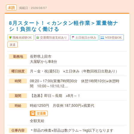
未読
掲載日
2026/08/07
8月スタート！＜カンタン軽作業＞重量物ナ
シ！負担なく働ける
職種未経験OK
交通費別途支給あり
土日祝日が休み
WEB登録OK
派遣
長野県上田市
勤務地
大屋駅から車8分
月～金・祝(週5日) ※土日休み（年数回祝日出勤あり）
曜日頻度
08:20～17:00(実働7時間30分 休憩1時間10分)※休憩時
時間
間 10:00～10:10,12…
【急募】即日～長期 ※8月～！
期間
時給1250円 月収例 187,500円+残業代
時給
交通費
全額支給
＊部品の検査※部品は数グラム～1kg以下となります
仕事内容