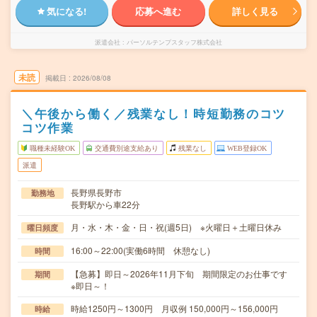
気になる!
応募へ進む
詳しく見る
派遣会社
パーソルテンプスタッフ株式会社
未読
掲載日
2026/08/08
＼午後から働く／残業なし！時短勤務のコツ
コツ作業
職種未経験OK
交通費別途支給あり
残業なし
WEB登録OK
派遣
長野県長野市
勤務地
長野駅から車22分
月・水・木・金・日・祝(週5日) ※火曜日＋土曜日休み
曜日頻度
16:00～22:00(実働6時間 休憩なし)
時間
【急募】即日～2026年11月下旬 期間限定のお仕事です
期間
※即日～！
時給1250円～1300円 月収例 150,000円～156,000円
時給