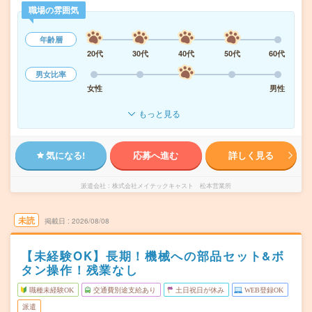
職場の雰囲気
年齢層
20代
30代
40代
50代
60代
男女比率
女性
男性
もっと見る
気になる!
応募へ進む
詳しく見る
派遣会社
株式会社メイテックキャスト 松本営業所
未読
掲載日
2026/08/08
【未経験OK】長期！機械への部品セット&ボ
タン操作！残業なし
職種未経験OK
交通費別途支給あり
土日祝日が休み
WEB登録OK
派遣