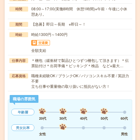
08:00～17:00(実働8時間 休憩1時間)※午前・午後に小休
時間
憩あり。
【急募】即日～長期 ※即日～！
期間
時給1300円～1400円
時給
交通費
全額支給
＊梱包（緩衝材で製品ひとつずつ梱包して頂きます）＊伝
仕事内容
票貼付け＊出荷準備＊ピッキング＊検品 など※最大…
職種未経験OK / ブランクOK / パソコンスキル不要 / 英語力
応募資格
不要
立ち仕事や重量物の取り扱いに抵抗がない方！
職場の雰囲気
年齢層
20代
30代
40代
50代
60代
男女比率
女性
男性