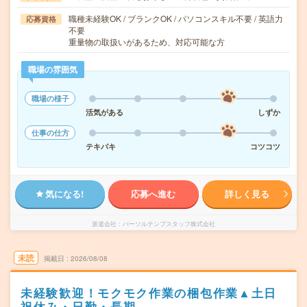
職種未経験OK / ブランクOK / パソコンスキル不要 / 英語力
応募資格
不要
重量物の取扱いがあるため、対応可能な方
職場の雰囲気
職場の様子
活気がある
しずか
仕事の仕方
テキパキ
コツコツ
気になる!
応募へ進む
詳しく見る
派遣会社
パーソルテンプスタッフ株式会社
未読
掲載日
2026/08/08
未経験歓迎！モクモク作業の梱包作業▲土日
祝休み・日勤・長期