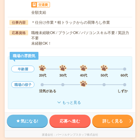
交通費
全額支給
＊仕分け作業＊軽トラックからの荷降ろし作業
仕事内容
職種未経験OK / ブランクOK / パソコンスキル不要 / 英語力
応募資格
不要
未経験OK！
職場の雰囲気
年齢層
20代
30代
40代
50代
60代
職場の様子
活気がある
しずか
もっと見る
気になる!
応募へ進む
詳しく見る
派遣会社
パーソルテンプスタッフ株式会社