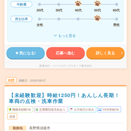
年齢層
20代
30代
40代
50代
60代
男女比率
女性
男性
もっと見る
気になる!
応募へ進む
詳しく見る
派遣会社
パーソルテンプスタッフ株式会社
未読
掲載日
2026/08/07
【未経験歓迎】時給1250円！あんしん長期！
車両の点検・洗車作業
職種未経験OK
交通費別途支給あり
土日祝日が休み
WEB登録OK
派遣
長野県須坂市
勤務地