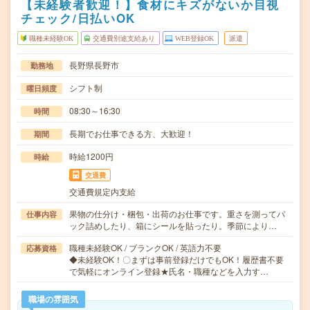
【未経験者歓迎！】食材にキズがないか目視
チェック/日払いOK
職種未経験OK
交通費別途支給あり
WEB登録OK
派遣
長野県長野市
勤務地
シフト制
曜日頻度
08:30～16:30
時間
長期でお仕事できる方、大歓迎！
期間
時給1200円
時給
交通費
交通費規定内支給
果物の仕分け・梱包・出荷のお仕事です。重さを測ってパ
仕事内容
ック詰めしたり、箱にシールを貼ったり。季節により…
職種未経験OK / ブランクOK / 英語力不要
応募資格
◆未経験OK！〇まずは事前登録だけでもOK！履歴書不要
で気軽にオンライン登録★氏名・職種などを入力す…
職場の雰囲気