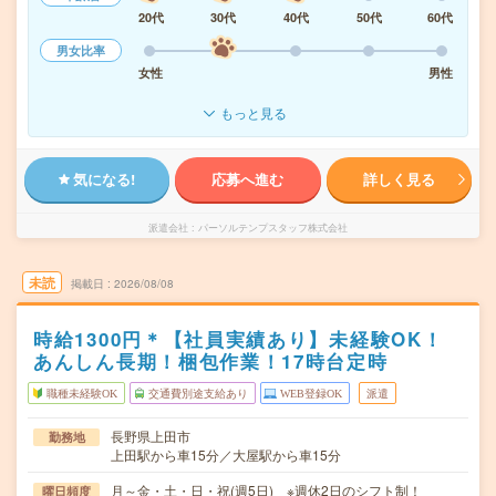
20代
30代
40代
50代
60代
男女比率
女性
男性
もっと見る
気になる!
応募へ進む
詳しく見る
派遣会社
パーソルテンプスタッフ株式会社
未読
掲載日
2026/08/08
時給1300円＊【社員実績あり】未経験OK！
あんしん長期！梱包作業！17時台定時
職種未経験OK
交通費別途支給あり
WEB登録OK
派遣
長野県上田市
勤務地
上田駅から車15分／大屋駅から車15分
月～金・土・日・祝(週5日) ※週休2日のシフト制！
曜日頻度