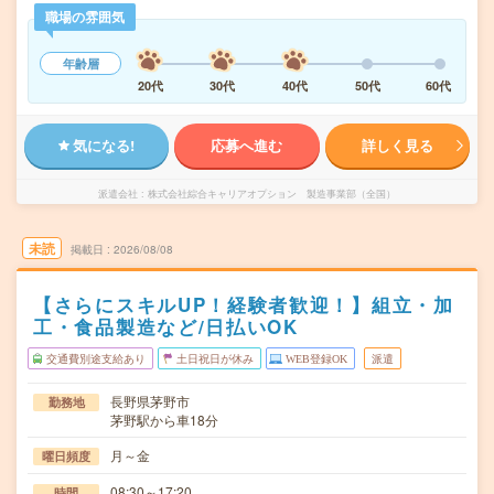
職場の雰囲気
年齢層
20代
30代
40代
50代
60代
気になる!
応募へ進む
詳しく見る
派遣会社
株式会社綜合キャリアオプション 製造事業部（全国）
未読
掲載日
2026/08/08
【さらにスキルUP！経験者歓迎！】組立・加
工・食品製造など/日払いOK
交通費別途支給あり
土日祝日が休み
WEB登録OK
派遣
長野県茅野市
勤務地
茅野駅から車18分
月～金
曜日頻度
08:30～17:20
時間