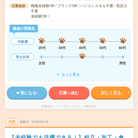
職種未経験OK / ブランクOK / パソコンスキル不要 / 英語力
応募資格
不要
未経験OK！
職場の雰囲気
年齢層
20代
30代
40代
50代
60代
男女比率
女性
男性
もっと見る
気になる!
応募へ進む
詳しく見る
派遣会社
パーソルテンプスタッフ株式会社
未読
掲載日
2026/08/08
【未経験でも活躍できる！】組立・加工・食