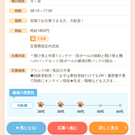
月～金
曜日頻度
08:15～17:00
時間
長期でお仕事できる方、大歓迎！
期間
時給1800円
時給
交通費
交通費規定内支給
＊開け替え作業1コンテナ・段ボールの移動と開け替え機
仕事内容
へのパックセット/段ボールの解体2廃パックの踏み…
ブランクOK / 英語力不要
応募資格
◆経験者歓迎！〇まずは事前登録だけでもOK！履歴書不要
で気軽にオンライン登録★氏名・職種などを入力す…
職場の雰囲気
年齢層
20代
30代
40代
50代
60代
気になる!
応募へ進む
詳しく見る