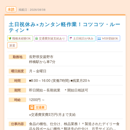
未読
掲載日
2026/08/08
土日祝休み×カンタン軽作業！コツコツ・ルー
ティン＊
職種未経験OK
交通費別途支給あり
土日祝日が休み
WEB登録OK
派遣
長野県安曇野市
勤務地
梓橋駅から車7分
月～金曜日
曜日頻度
■8:00～16:00 (実働7時間) ■残業月20ｈ
時間
即日開始～長期就業 ＊開始日相談可
期間
1200円 ～
時給
交通費
※交通費実費3万円/月まで支給
食品の梱包、仕分け、検品業務！＊製造されたデイリー食
仕事内容
品を段ボールに梱包＊郵送先の仕分け、片手サイズの…