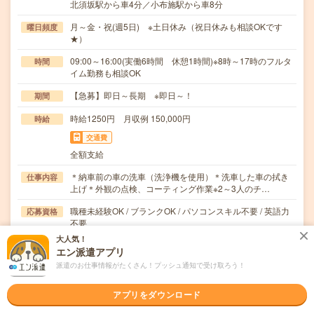
北須坂駅から車4分／小布施駅から車8分
月～金・祝(週5日) ※土日休み（祝日休みも相談OKです
曜日頻度
★）
09:00～16:00(実働6時間 休憩1時間)※8時～17時のフルタ
時間
イム勤務も相談OK
【急募】即日～長期 ※即日～！
期間
時給1250円 月収例 150,000円
時給
交通費
全額支給
＊納車前の車の洗車（洗浄機を使用）＊洗車した車の拭き
仕事内容
上げ＊外観の点検、コーティング作業※2～3人のチ…
職種未経験OK / ブランクOK / パソコンスキル不要 / 英語力
応募資格
不要
立ち仕事に抵抗がない方
大人気！
エン派遣アプリ
職場の雰囲気
派遣のお仕事情報がたくさん！プッシュ通知で受け取ろう！
年齢層
アプリをダウンロード
20代
30代
40代
50代
60代