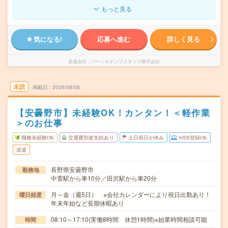
もっと見る
気になる!
応募へ進む
詳しく見る
派遣会社
パーソルテンプスタッフ株式会社
未読
掲載日
2026/08/08
【安曇野市】未経験OK！カンタン！＜軽作業
＞のお仕事
職種未経験OK
交通費別途支給あり
土日祝日が休み
WEB登録OK
派遣
長野県安曇野市
勤務地
中萱駅から車10分／田沢駅から車20分
月～金（週5日） ※会社カレンダーにより祝日出勤あり！
曜日頻度
年末年始など長期休暇あり
08:10～17:10(実働8時間 休憩1時間)※始業時間相談可能
時間