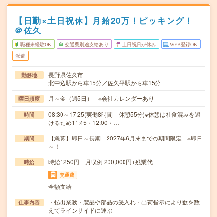
【日勤×土日祝休】月給20万！ピッキング！
＠佐久
職種未経験OK
交通費別途支給あり
土日祝日が休み
WEB登録OK
派遣
長野県佐久市
勤務地
北中込駅から車15分／佐久平駅から車15分
月～金（週5日） ※会社カレンダーあり
曜日頻度
08:30～17:25(実働8時間 休憩55分)※休憩は社食混みを避
時間
けるため11:45・12:00・…
【急募】即日～長期 2027年6月末までの期間限定 ※即日
期間
～！
時給1250円 月収例 200,000円+残業代
時給
交通費
全額支給
・払出業務・製品や部品の受入れ・出荷指示により数を数
仕事内容
えてラインサイドに運ぶ