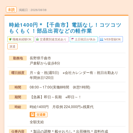
未読
掲載日
2026/08/08
時給1400円＊【千曲市】電話なし！コツコツ
もくもく！部品出荷などの軽作業
職種未経験OK
交通費別途支給あり
土日祝日が休み
WEB登録OK
派遣
長野県千曲市
勤務地
戸倉駅から徒歩8分
月～金・祝(週5日) ※会社カレンダー有：祝日出勤あり
曜日頻度
年間休日120日
08:00～17:00(実働8時間 休憩1時間)
時間
【急募】即日～長期 ※即日～！
期間
時給1400円 月収例 224,000円+残業代
時給
交通費
全額支給
＊製品の調整＊載せおろし＊出荷梱包＊資料作成
仕事内容