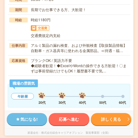
長期でお仕事できる方、大歓迎！
期間
時給1180円
時給
交通費
交通費規定内支給
アルミ製品の漏れ検査、および外観検査【取扱製品情報】
仕事内容
自動車・ガス器具等に使われる金属部品。≪待遇・福…
ブランクOK / 英語力不要
応募資格
◆経験者歓迎！◆ExcelやWordの操作できる方歓迎！〇ま
ずは事前登録だけでもOK！履歴書不要で気…
職場の雰囲気
年齢層
20代
30代
40代
50代
60代
気になる!
応募へ進む
詳しく見る
派遣会社
株式会社綜合キャリアオプション 製造事業部（全国）