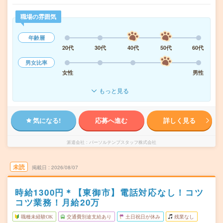
職場の雰囲気
年齢層
20代
30代
40代
50代
60代
男女比率
女性
男性
もっと見る
気になる!
応募へ進む
詳しく見る
派遣会社
パーソルテンプスタッフ株式会社
未読
掲載日
2026/08/07
時給1300円＊【東御市】電話対応なし！コツ
コツ業務！月給20万
職種未経験OK
交通費別途支給あり
土日祝日が休み
残業なし