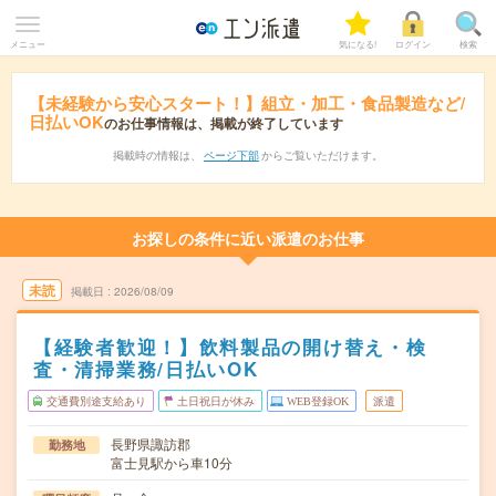
メニュー
気になる!
ログイン
検索
【未経験から安心スタート！】組立・加工・食品製造など/
日払いOK
のお仕事情報は、掲載が終了しています
掲載時の情報は、
ページ下部
からご覧いただけます。
お探しの条件に近い派遣のお仕事
未読
掲載日
2026/08/09
【経験者歓迎！】飲料製品の開け替え・検
査・清掃業務/日払いOK
交通費別途支給あり
土日祝日が休み
WEB登録OK
派遣
長野県諏訪郡
勤務地
富士見駅から車10分