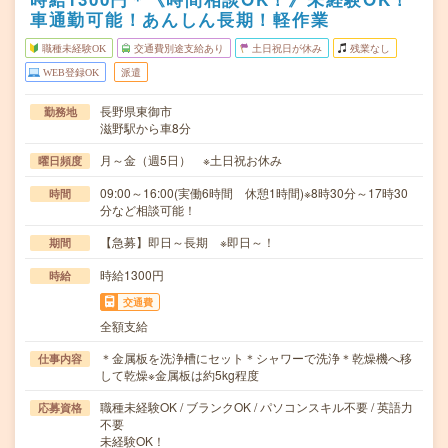
車通勤可能！あんしん長期！軽作業
職種未経験OK
交通費別途支給あり
土日祝日が休み
残業なし
WEB登録OK
派遣
長野県東御市
勤務地
滋野駅から車8分
月～金（週5日） ※土日祝お休み
曜日頻度
09:00～16:00(実働6時間 休憩1時間)※8時30分～17時30
時間
分など相談可能！
【急募】即日～長期 ※即日～！
期間
時給1300円
時給
交通費
全額支給
＊金属板を洗浄槽にセット＊シャワーで洗浄＊乾燥機へ移
仕事内容
して乾燥※金属板は約5kg程度
職種未経験OK / ブランクOK / パソコンスキル不要 / 英語力
応募資格
不要
未経験OK！