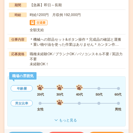
【急募】即日～長期
期間
時給1200円 月収例 192,000円
時給
交通費
全額支給
＊機械への部品セット&ボタン操作＊完成品の確認と運搬
仕事内容
＊重い物や油を使った作業はありません＊カンタン作…
職種未経験OK / ブランクOK / パソコンスキル不要 / 英語力
応募資格
不要
未経験OK！
職場の雰囲気
年齢層
20代
30代
40代
50代
60代
男女比率
女性
男性
もっと見る