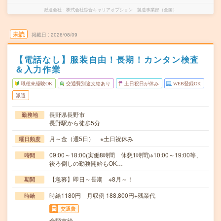
派遣会社
株式会社綜合キャリアオプション 製造事業部（全国）
未読
掲載日
2026/08/09
【電話なし】服装自由！長期！カンタン検査
＆入力作業
職種未経験OK
交通費別途支給あり
土日祝日が休み
WEB登録OK
派遣
長野県長野市
勤務地
長野駅から徒歩5分
月～金（週5日） ※土日祝休み
曜日頻度
09:00～18:00(実働8時間 休憩1時間)※10:00～19:00等、
時間
後ろ倒しの勤務開始もOK…
【急募】即日～長期 ※8月～！
期間
時給1180円 月収例 188,800円+残業代
時給
交通費
全額支給