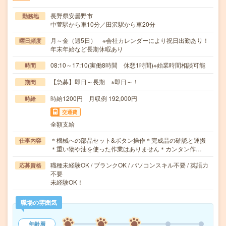
長野県安曇野市
勤務地
中萱駅から車10分／田沢駅から車20分
月～金（週5日） ※会社カレンダーにより祝日出勤あり！
曜日頻度
年末年始など長期休暇あり
08:10～17:10(実働8時間 休憩1時間)※始業時間相談可能
時間
【急募】即日～長期 ※即日～！
期間
時給1200円 月収例 192,000円
時給
交通費
全額支給
＊機械への部品セット&ボタン操作＊完成品の確認と運搬
仕事内容
＊重い物や油を使った作業はありません＊カンタン作…
職種未経験OK / ブランクOK / パソコンスキル不要 / 英語力
応募資格
不要
未経験OK！
職場の雰囲気
年齢層