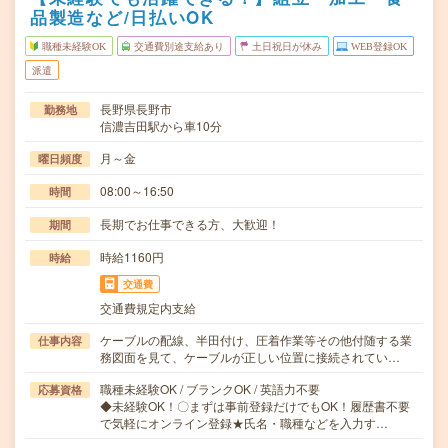
品製造など/日払いOK
職種未経験OK
交通費別途支給あり
土日祝日が休み
WEB登録OK
派遣
長野県長野市
勤務地
信濃吉田駅から車10分
月～金
曜日頻度
08:00～16:50
時間
長期でお仕事できる方、大歓迎！
期間
時給1160円
時給
交通費
交通費規定内支給
ケーブルの配線、半田付け、圧着作業等その他付随する業
仕事内容
務図面を見て、ケーブルが正しい位置に接続されてい…
職種未経験OK / ブランクOK / 英語力不要
応募資格
◆未経験OK！〇まずは事前登録だけでもOK！履歴書不要
で気軽にオンライン登録★氏名・職種などを入力す…