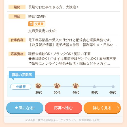
長期でお仕事できる方、大歓迎！
期間
時給1250円
時給
交通費
交通費規定内支給
電子機器部品の受入の仕分けと配達含む運搬業務です。
仕事内容
【取扱製品情報】電子機器≪待遇・福利厚生≫・日払い…
職種未経験OK / ブランクOK / 英語力不要
応募資格
◆未経験OK！〇まずは事前登録だけでもOK！履歴書不要
で気軽にオンライン登録★氏名・職種などを入力す…
職場の雰囲気
年齢層
20代
30代
40代
50代
60代
気になる!
応募へ進む
詳しく見る
派遣会社
株式会社綜合キャリアオプション 製造事業部（全国）