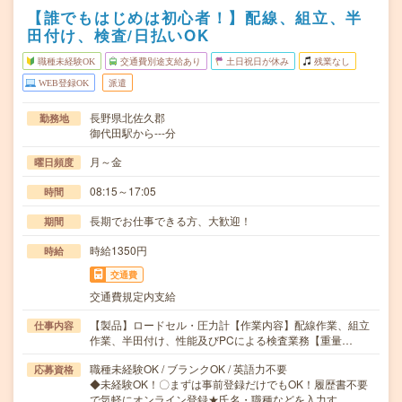
【誰でもはじめは初心者！】配線、組立、半
田付け、検査/日払いOK
職種未経験OK
交通費別途支給あり
土日祝日が休み
残業なし
WEB登録OK
派遣
長野県北佐久郡
勤務地
御代田駅から---分
月～金
曜日頻度
08:15～17:05
時間
長期でお仕事できる方、大歓迎！
期間
時給1350円
時給
交通費
交通費規定内支給
【製品】ロードセル・圧力計【作業内容】配線作業、組立
仕事内容
作業、半田付け、性能及びPCによる検査業務【重量…
職種未経験OK / ブランクOK / 英語力不要
応募資格
◆未経験OK！〇まずは事前登録だけでもOK！履歴書不要
で気軽にオンライン登録★氏名・職種などを入力す…