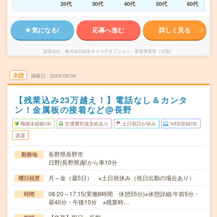
20代
30代
40代
50代
60代
気になる!
応募へ進む
詳しく見る
派遣会社
株式会社綜合キャリアオプション 製造事業部（全国）
未読
掲載日
2026/08/08
【残業込み23万越え！】電話なし＆カンタ
ン！金属板の接着など@長野
職種未経験OK
交通費別途支給あり
土日祝日が休み
WEB登録OK
派遣
長野県長野市
勤務地
日野(長野県)駅から車10分
月～金（週5日） ※土日祝休み（祝日出勤の場合あり）
曜日頻度
08:20～17:15(実働8時間 休憩55分)※休憩詳細:午前5分・
時間
昼40分・午後10分 ※残業時…