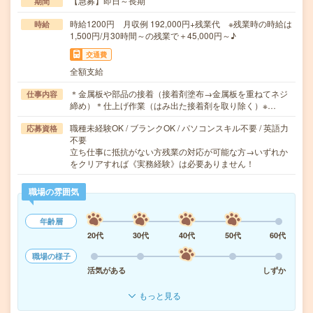
【急募】即日～長期
期間
時給1200円 月収例 192,000円+残業代 ※残業時の時給は
時給
1,500円/月30時間～の残業で＋45,000円～♪
交通費
全額支給
＊金属板や部品の接着（接着剤塗布→金属板を重ねてネジ
仕事内容
締め）＊仕上げ作業（はみ出た接着剤を取り除く）※…
職種未経験OK / ブランクOK / パソコンスキル不要 / 英語力
応募資格
不要
立ち仕事に抵抗がない方残業の対応が可能な方→いずれか
をクリアすれば《実務経験》は必要ありません！
職場の雰囲気
年齢層
20代
30代
40代
50代
60代
職場の様子
活気がある
しずか
もっと見る