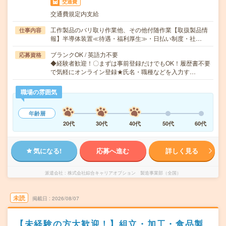
交通費
交通費規定内支給
工作製品のバリ取り作業他、その他付随作業【取扱製品情
仕事内容
報】半導体装置≪待遇・福利厚生≫・日払い制度・社…
ブランクOK / 英語力不要
応募資格
◆経験者歓迎！〇まずは事前登録だけでもOK！履歴書不要
で気軽にオンライン登録★氏名・職種などを入力す…
職場の雰囲気
年齢層
20代
30代
40代
50代
60代
気になる!
応募へ進む
詳しく見る
派遣会社
株式会社綜合キャリアオプション 製造事業部（全国）
未読
掲載日
2026/08/07
【未経験の方大歓迎！】組立・加工・食品製