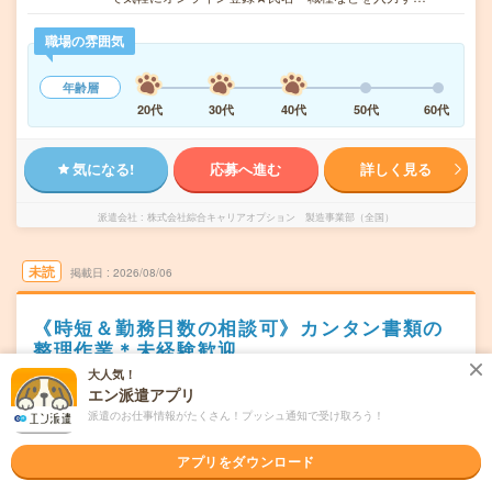
職場の雰囲気
年齢層
20代
30代
40代
50代
60代
気になる!
応募へ進む
詳しく見る
派遣会社
株式会社綜合キャリアオプション 製造事業部（全国）
未読
掲載日
2026/08/06
《時短＆勤務日数の相談可》カンタン書類の
整理作業＊未経験歓迎
大人気！
職種未経験OK
交通費別途支給あり
土日祝日が休み
WEB登録OK
エン派遣アプリ
派遣
派遣のお仕事情報がたくさん！プッシュ通知で受け取ろう！
長野県安曇野市
勤務地
アプリをダウンロード
穂高駅から車10分