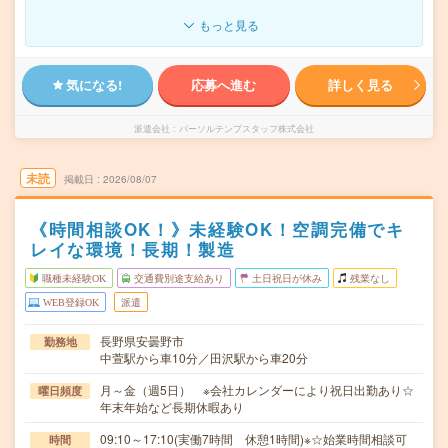
もっと見る
気になる!
応募へ進む
詳しく見る
派遣会社
パーソルテンプスタッフ株式会社
未読
掲載日
2026/08/07
《時間相談OK！》未経験OK！空調完備でキ
レイな環境！長期！製造
職種未経験OK
交通費別途支給あり
土日祝日が休み
残業なし
WEB登録OK
派遣
長野県安曇野市
勤務地
中萱駅から車10分／田沢駅から車20分
月～金（週5日） ※会社カレンダーにより祝日出勤あり☆
曜日頻度
年末年始など長期休暇あり
09:10～17:10(実働7時間 休憩1時間)※☆始業時間相談可
時間