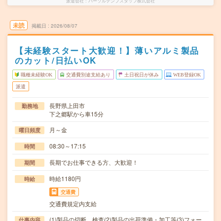
派遣会社
パーソルテンプスタッフ株式会社
未読
掲載日
2026/08/07
【未経験スタート大歓迎！】薄いアルミ製品
のカット/日払いOK
職種未経験OK
交通費別途支給あり
土日祝日が休み
WEB登録OK
派遣
長野県上田市
勤務地
下之郷駅から車15分
月～金
曜日頻度
08:30～17:15
時間
長期でお仕事できる方、大歓迎！
期間
時給1180円
時給
交通費
交通費規定内支給
(1)製品の切断、検査(2)製品の出荷準備・加工等(3)フォー
仕事内容