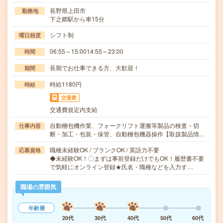
長野県上田市
勤務地
下之郷駅から車15分
シフト制
曜日頻度
06:55～15:0014:55～23:00
時間
長期でお仕事できる方、大歓迎！
期間
時給1180円
時給
交通費
交通費規定内支給
自動梱包機作業、フォークリフト運搬等製品の検査・切
仕事内容
断・加工・包装・保管、自動梱包機器操作【取扱製品情…
職種未経験OK / ブランクOK / 英語力不要
応募資格
◆未経験OK！〇まずは事前登録だけでもOK！履歴書不要
で気軽にオンライン登録★氏名・職種などを入力す…
職場の雰囲気
年齢層
20代
30代
40代
50代
60代