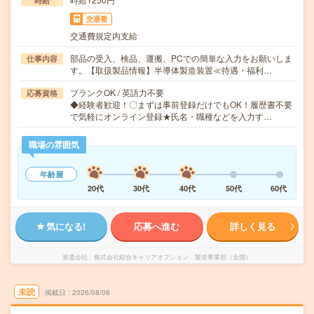
時給
交通費
交通費規定内支給
部品の受入、検品、運搬、PCでの簡単な入力をお願いしま
仕事内容
す。【取扱製品情報】半導体製造装置≪待遇・福利…
ブランクOK / 英語力不要
応募資格
◆経験者歓迎！〇まずは事前登録だけでもOK！履歴書不要
で気軽にオンライン登録★氏名・職種などを入力す…
職場の雰囲気
年齢層
20代
30代
40代
50代
60代
気になる!
応募へ進む
詳しく見る
派遣会社
株式会社綜合キャリアオプション 製造事業部（全国）
未読
掲載日
2026/08/06