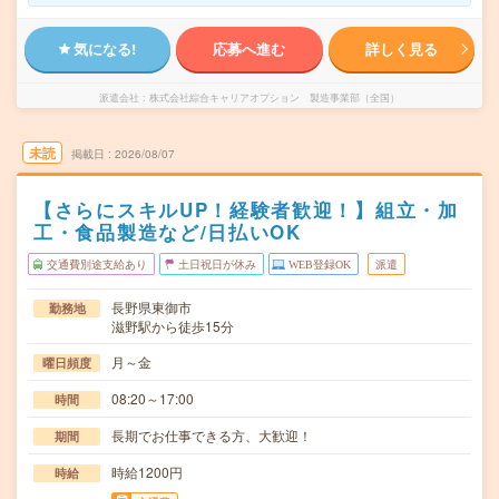
気になる!
応募へ進む
詳しく見る
派遣会社
株式会社綜合キャリアオプション 製造事業部（全国）
未読
掲載日
2026/08/07
【さらにスキルUP！経験者歓迎！】組立・加
工・食品製造など/日払いOK
交通費別途支給あり
土日祝日が休み
WEB登録OK
派遣
長野県東御市
勤務地
滋野駅から徒歩15分
月～金
曜日頻度
08:20～17:00
時間
長期でお仕事できる方、大歓迎！
期間
時給1200円
時給