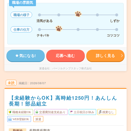
職場の雰囲気
職場の様子
活気がある
しずか
仕事の仕方
テキパキ
コツコツ
気になる!
応募へ進む
詳しく見る
派遣会社
パーソルテンプスタッフ株式会社
未読
掲載日
2026/08/07
【未経験からOK】高時給1250円！あんしん
長期！部品組立
職種未経験OK
交通費別途支給あり
土日祝日が休み
残業なし
WEB登録OK
派遣
長野県長野市
勤務地