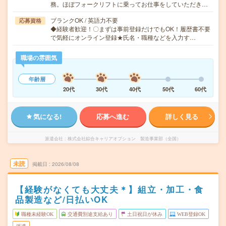
務。ほぼフォークリフトに乗ってお仕事をしていただき…
ブランクOK / 英語力不要
応募資格
◆経験者歓迎！〇まずは事前登録だけでもOK！履歴書不要
で気軽にオンライン登録★氏名・職種などを入力す…
職場の雰囲気
年齢層
20代
30代
40代
50代
60代
気になる!
応募へ進む
詳しく見る
派遣会社
株式会社綜合キャリアオプション 製造事業部（全国）
未読
掲載日
2026/08/08
【経験がなくても大丈夫＊】組立・加工・食
品製造など/日払いOK
職種未経験OK
交通費別途支給あり
土日祝日が休み
WEB登録OK