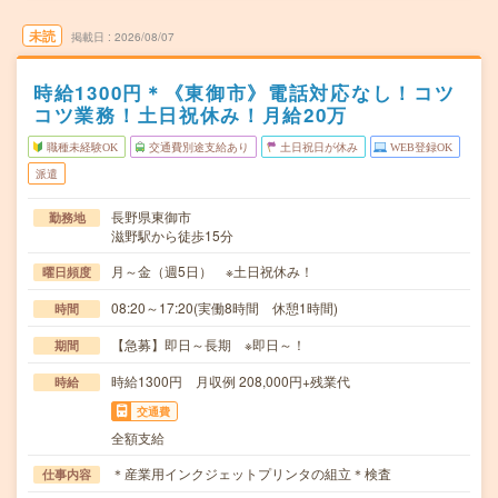
未読
掲載日
2026/08/07
時給1300円＊《東御市》電話対応なし！コツ
コツ業務！土日祝休み！月給20万
職種未経験OK
交通費別途支給あり
土日祝日が休み
WEB登録OK
派遣
長野県東御市
勤務地
滋野駅から徒歩15分
月～金（週5日） ※土日祝休み！
曜日頻度
08:20～17:20(実働8時間 休憩1時間)
時間
【急募】即日～長期 ※即日～！
期間
時給1300円 月収例 208,000円+残業代
時給
交通費
全額支給
＊産業用インクジェットプリンタの組立＊検査
仕事内容