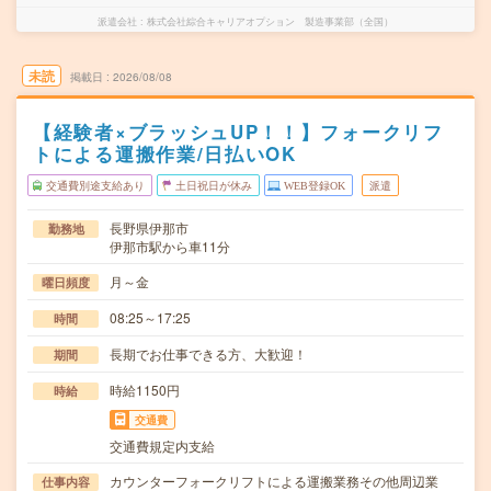
派遣会社
株式会社綜合キャリアオプション 製造事業部（全国）
未読
掲載日
2026/08/08
【経験者×ブラッシュUP！！】フォークリフ
トによる運搬作業/日払いOK
交通費別途支給あり
土日祝日が休み
WEB登録OK
派遣
長野県伊那市
勤務地
伊那市駅から車11分
月～金
曜日頻度
08:25～17:25
時間
長期でお仕事できる方、大歓迎！
期間
時給1150円
時給
交通費
交通費規定内支給
カウンターフォークリフトによる運搬業務その他周辺業
仕事内容