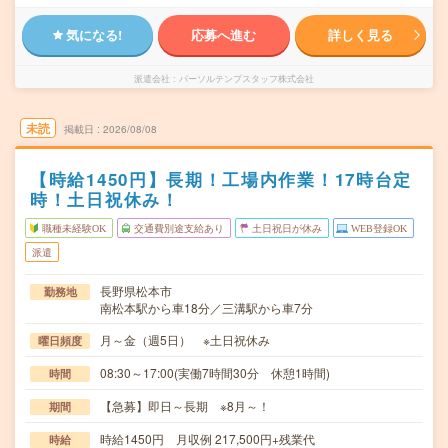
気になる!
応募へ進む
詳しく見る
派遣会社
パーソルテンプスタッフ株式会社
未読
掲載日
2026/08/08
【時給1450円】長期！工場内作業！17時台定
時！土日祝休み！
職種未経験OK
交通費別途支給あり
土日祝日が休み
WEB登録OK
派遣
長野県松本市
勤務地
南松本駅から車18分／三溝駅から車7分
月～金（週5日） ※土日祝休み
曜日頻度
08:30～17:00(実働7時間30分 休憩1時間)
時間
【急募】即日～長期 ※8月～！
期間
時給1450円 月収例 217,500円+残業代
時給