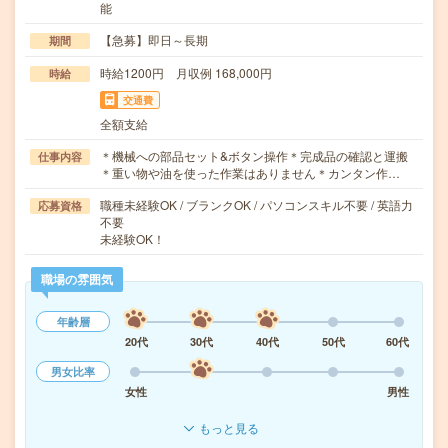
能
【急募】即日～長期
期間
時給1200円 月収例 168,000円
時給
交通費
全額支給
＊機械への部品セット&ボタン操作＊完成品の確認と運搬
仕事内容
＊重い物や油を使った作業はありません＊カンタン作…
職種未経験OK / ブランクOK / パソコンスキル不要 / 英語力
応募資格
不要
未経験OK！
職場の雰囲気
年齢層
20代
30代
40代
50代
60代
男女比率
女性
男性
もっと見る