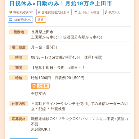
日祝休み×日勤のみ！月給19万＠上田市
職種未経験OK
交通費別途支給あり
土日祝日が休み
残業なし
WEB登録OK
派遣
長野県上田市
勤務地
上田駅から車6分／信濃国分寺駅から車4分
月～金（週5日）
曜日頻度
08:30～17:15(実働7時間45分 休憩1時間)
時間
【急募】即日～長期 ※即日～！
期間
時給1300円 月収例 201,500円
時給
交通費
全額支給
＊電動ドライバーやレンチを使用しての通信レーダーの組
仕事内容
立＊配線 ＊外観検査
職種未経験OK / ブランクOK / パソコンスキル不要 / 英語力
応募資格
不要
未経験OK！