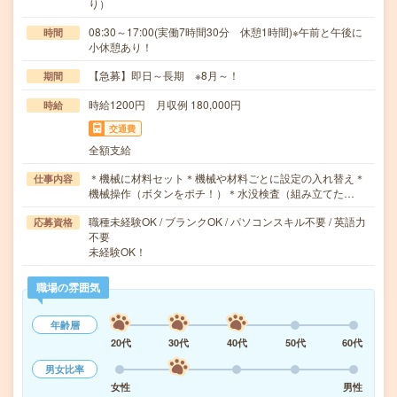
り）
08:30～17:00(実働7時間30分 休憩1時間)※午前と午後に
時間
小休憩あり！
【急募】即日～長期 ※8月～！
期間
時給1200円 月収例 180,000円
時給
交通費
全額支給
＊機械に材料セット＊機械や材料ごとに設定の入れ替え＊
仕事内容
機械操作（ボタンをポチ！）＊水没検査（組み立てた…
職種未経験OK / ブランクOK / パソコンスキル不要 / 英語力
応募資格
不要
未経験OK！
職場の雰囲気
年齢層
20代
30代
40代
50代
60代
男女比率
女性
男性