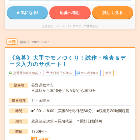
気になる!
応募へ進む
詳しく見る
派遣会社
パーソルテンプスタッフ株式会社
未読
掲載日
2026/08/07
《急募》大手でモノづくり！試作・検査＆デ
ータ入力のサポート！
交通費別途支給あり
土日祝日が休み
WEB登録OK
派遣
長野県松本市
勤務地
三溝駅から車10分／広丘駅から車18分
月～金曜日
曜日頻度
■9:00～18:00（実働8時間/休憩60分） ■残業月20時間程度
時間
就業決定次第～長期就業 ＊開始日相談可
期間
1350円～
時給
交通費