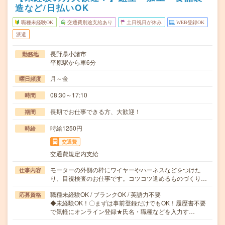
造など/日払いOK
職種未経験OK
交通費別途支給あり
土日祝日が休み
WEB登録OK
派遣
長野県小諸市
勤務地
平原駅から車6分
月～金
曜日頻度
08:30～17:10
時間
長期でお仕事できる方、大歓迎！
期間
時給1250円
時給
交通費
交通費規定内支給
モーターの外側の枠にワイヤーやハーネスなどをつけた
仕事内容
り、目視検査のお仕事です。コツコツ進めるものづくり…
職種未経験OK / ブランクOK / 英語力不要
応募資格
◆未経験OK！〇まずは事前登録だけでもOK！履歴書不要
で気軽にオンライン登録★氏名・職種などを入力す…