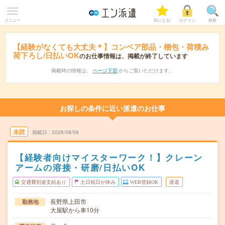
メニュー
気になる!
ログイン
検索
【経験がなくても大丈夫＊】コンベア部品・梱包・荷積み
荷下ろし/日払いOK
のお仕事情報は、掲載が終了しています
掲載時の情報は、
ページ下部
からご覧いただけます。
お探しの条件に近い派遣のお仕事
未読
掲載日
2026/08/08
【経験者向けマイスターワーク！】クレーン
アームの溶接・研磨/日払いOK
交通費別途支給あり
土日祝日が休み
WEB登録OK
派遣
長野県上田市
勤務地
大屋駅から車10分