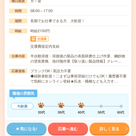
月～金
曜日頻度
08:00～17:00
時間
長期でお仕事できる方、大歓迎！
期間
時給2100円
時給
交通費
交通費規定内支給
半自動溶接・溶接後の製品の表面研磨仕上げ作業、鋼鉄物
仕事内容
の塗装業務、他付随作業【取り扱い製品情報】クレー…
ブランクOK / 英語力不要
応募資格
◆経験者歓迎！〇まずは事前登録だけでもOK！履歴書不要
で気軽にオンライン登録★氏名・職種などを入力す…
職場の雰囲気
年齢層
20代
30代
40代
50代
60代
気になる!
応募へ進む
詳しく見る