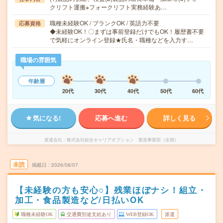
クリフト運搬※フォークリフト実務経験あ…
職種未経験OK / ブランクOK / 英語力不要
応募資格
◆未経験OK！〇まずは事前登録だけでもOK！履歴書不要
で気軽にオンライン登録★氏名・職種などを入力す…
職場の雰囲気
年齢層
20代
30代
40代
50代
60代
気になる!
応募へ進む
詳しく見る
派遣会社
株式会社綜合キャリアオプション 製造事業部（全国）
未読
掲載日
2026/08/07
【未経験の方も安心○】残業ほぼナシ！組立・
加工・食品製造など/日払いOK
職種未経験OK
交通費別途支給あり
WEB登録OK
派遣