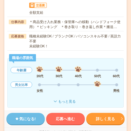
交通費
全額支給
＊商品受け入れ業務・保管庫への移動（ハンドフォーク使
仕事内容
用）＊ピッキング ＊巻き取り・巻き返し作業＊搬送…
職種未経験OK / ブランクOK / パソコンスキル不要 / 英語力
応募資格
不要
未経験OK！
職場の雰囲気
年齢層
20代
30代
40代
50代
60代
男女比率
女性
男性
もっと見る
気になる!
応募へ進む
詳しく見る