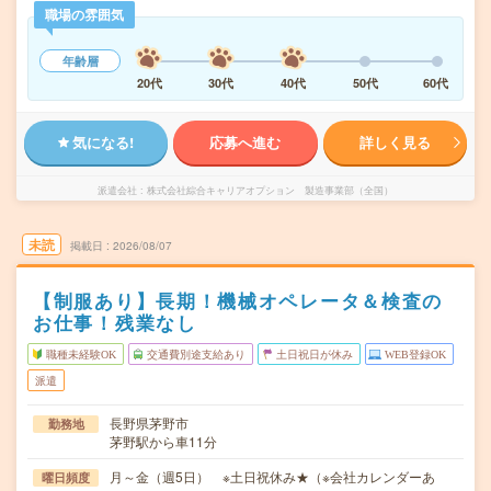
職場の雰囲気
年齢層
20代
30代
40代
50代
60代
気になる!
応募へ進む
詳しく見る
派遣会社
株式会社綜合キャリアオプション 製造事業部（全国）
未読
掲載日
2026/08/07
【制服あり】長期！機械オペレータ＆検査の
お仕事！残業なし
職種未経験OK
交通費別途支給あり
土日祝日が休み
WEB登録OK
派遣
長野県茅野市
勤務地
茅野駅から車11分
月～金（週5日） ※土日祝休み★（※会社カレンダーあ
曜日頻度