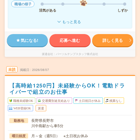
職場の様子
活気がある
しずか
もっと見る
気になる!
応募へ進む
詳しく見る
派遣会社
パーソルテンプスタッフ株式会社
未読
掲載日
2026/08/07
【高時給1250円】未経験からOK！電動ドラ
イバーで組立のお仕事
職種未経験OK
交通費別途支給あり
土日祝日が休み
残業なし
WEB登録OK
派遣
長野県長野市
勤務地
川中島駅から車5分
月～金（週5日） ※土日祝お休み
曜日頻度