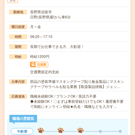
派遣
長野県須坂市
勤務地
日野(長野県)駅から車6分
月～金
曜日頻度
08:20～17:15
時間
長期でお仕事できる方、大歓迎！
期間
時給1200円
時給
交通費
交通費規定内支給
部品の塗装準備マスキングテープ貼り板金製品にマスキン
仕事内容
グテープやラベルを貼る業務【取扱製品情報】ジェッ…
職種未経験OK / ブランクOK / 英語力不要
応募資格
◆未経験OK！〇まずは事前登録だけでもOK！履歴書不要
で気軽にオンライン登録★氏名・職種などを入力す…
職場の雰囲気
年齢層