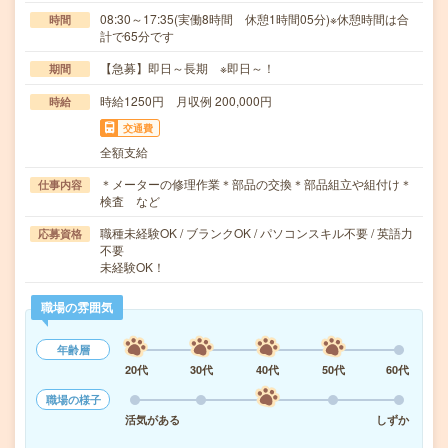
08:30～17:35(実働8時間 休憩1時間05分)※休憩時間は合
時間
計で65分です
【急募】即日～長期 ※即日～！
期間
時給1250円 月収例 200,000円
時給
交通費
全額支給
＊メーターの修理作業＊部品の交換＊部品組立や組付け＊
仕事内容
検査 など
職種未経験OK / ブランクOK / パソコンスキル不要 / 英語力
応募資格
不要
未経験OK！
職場の雰囲気
年齢層
20代
30代
40代
50代
60代
職場の様子
活気がある
しずか