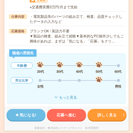
※交通費実費3万円/月まで支給
・電気製品等のパーツの組み立て、検査、品質チェックし
仕事内容
たデータの入力など
ブランクOK / 英語力不要
応募資格
▼製品の検査、組み立て経験▼基本的なPC操作少しでもご
興味があれば、まずは「気になる」「応募」をクリ…
職場の雰囲気
年齢層
20代
30代
40代
50代
60代
男女比率
女性
男性
もっと見る
気になる!
応募へ進む
詳しく見る
派遣会社
株式会社メイテックキャスト 松本営業所