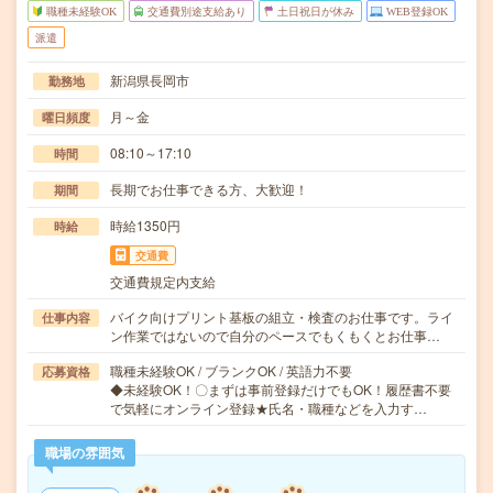
職種未経験OK
交通費別途支給あり
土日祝日が休み
WEB登録OK
派遣
新潟県長岡市
勤務地
月～金
曜日頻度
08:10～17:10
時間
長期でお仕事できる方、大歓迎！
期間
時給1350円
時給
交通費
交通費規定内支給
バイク向けプリント基板の組立・検査のお仕事です。ライ
仕事内容
ン作業ではないので自分のペースでもくもくとお仕事…
職種未経験OK / ブランクOK / 英語力不要
応募資格
◆未経験OK！〇まずは事前登録だけでもOK！履歴書不要
で気軽にオンライン登録★氏名・職種などを入力す…
職場の雰囲気