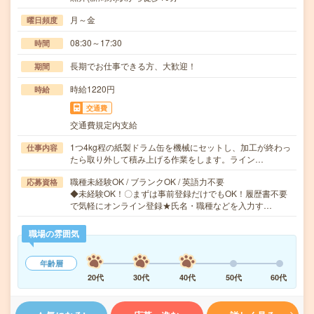
月～金
曜日頻度
08:30～17:30
時間
長期でお仕事できる方、大歓迎！
期間
時給1220円
時給
交通費
交通費規定内支給
1つ4kg程の紙製ドラム缶を機械にセットし、加工が終わっ
仕事内容
たら取り外して積み上げる作業をします。ライン…
職種未経験OK / ブランクOK / 英語力不要
応募資格
◆未経験OK！〇まずは事前登録だけでもOK！履歴書不要
で気軽にオンライン登録★氏名・職種などを入力す…
職場の雰囲気
年齢層
20代
30代
40代
50代
60代