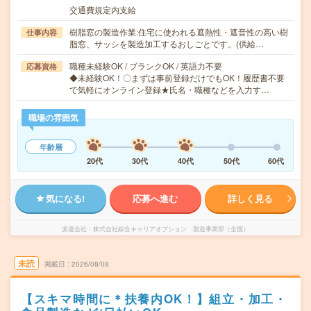
交通費規定内支給
樹脂窓の製造作業:住宅に使われる遮熱性・遮音性の高い樹
仕事内容
脂窓、サッシを製造加工するおしごとです。(供給…
職種未経験OK / ブランクOK / 英語力不要
応募資格
◆未経験OK！〇まずは事前登録だけでもOK！履歴書不要
で気軽にオンライン登録★氏名・職種などを入力す…
職場の雰囲気
年齢層
20代
30代
40代
50代
60代
気になる!
応募へ進む
詳しく見る
派遣会社
株式会社綜合キャリアオプション 製造事業部（全国）
未読
掲載日
2026/08/08
【スキマ時間に＊扶養内OK！】組立・加工・