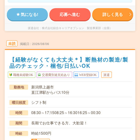
気になる!
応募へ進む
詳しく見る
派遣会社
株式会社綜合キャリアオプション 製造事業部（全国）
未読
掲載日
2026/08/06
【経験がなくても大丈夫＊】断熱材の製造/製
品のチェック・梱包/日払いOK
職種未経験OK
交通費別途支給あり
WEB登録OK
派遣
新潟県上越市
勤務地
直江津駅からバス10分
シフト制
曜日頻度
08:30～17:1508:25～16:3016:25～00:30
時間
長期でお仕事できる方、大歓迎！
期間
時給1500円
時給