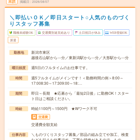
未読
掲載日
2026/08/07
＼即払いＯＫ／即日スタート○人気のものづく
りスタッフ募集
職種未経験OK
交通費別途支給あり
土日祝日が休み
WEB登録OK
派遣
新潟市東区
勤務地
越後石山駅から---分／東新潟駅から---分／大形駅から---分
週5日のフルタイムのお仕事です。
曜日頻度
週5フルタイムがメインです！＜勤務時間の例＞8:00～
時間
17:008:30～17:309:00～18:…
即日～長期 ★応募から「最短2日後」に勤務OK！スター
期間
ト日はご相談ください。
時給1100円～1500円 ★Wワーク不可
時給
交通費
交通費全額支給
＼ものづくりスタッフ募集／部品の組み立てや加工、検査
仕事内容
などを行うお仕事です。丁寧な研修があるので、もの…