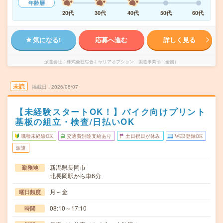
年齢層
20代
30代
40代
50代
60代
気になる!
応募へ進む
詳しく見る
派遣会社
株式会社綜合キャリアオプション 製造事業部（全国）
未読
掲載日
2026/08/07
【未経験スタートOK！】バイク向けプリント
基板の組立・検査/日払いOK
職種未経験OK
交通費別途支給あり
土日祝日が休み
WEB登録OK
派遣
新潟県長岡市
勤務地
北長岡駅から車6分
月～金
曜日頻度
08:10～17:10
時間