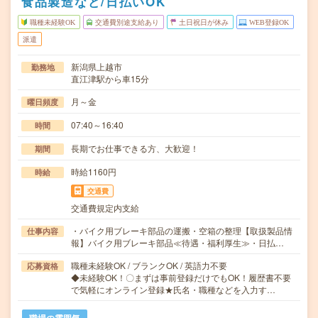
食品製造など/日払いOK
職種未経験OK
交通費別途支給あり
土日祝日が休み
WEB登録OK
派遣
新潟県上越市
勤務地
直江津駅から車15分
月～金
曜日頻度
07:40～16:40
時間
長期でお仕事できる方、大歓迎！
期間
時給1160円
時給
交通費
交通費規定内支給
・バイク用ブレーキ部品の運搬・空箱の整理【取扱製品情
仕事内容
報】バイク用ブレーキ部品≪待遇・福利厚生≫・日払…
職種未経験OK / ブランクOK / 英語力不要
応募資格
◆未経験OK！〇まずは事前登録だけでもOK！履歴書不要
で気軽にオンライン登録★氏名・職種などを入力す…