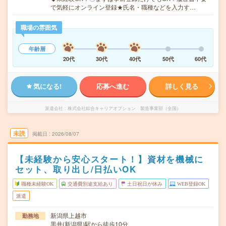
で気軽にオンライン登録★氏名・職種などを入力す…
職場の雰囲気
年齢層
20代
30代
40代
50代
60代
気になる!
応募へ進む
詳しく見る
派遣会社
株式会社綜合キャリアオプション 製造事業部（全国）
未読
掲載日
2026/08/07
【未経験から安心スタート！】資材を機械に
セット、取り出し/日払いOK
職種未経験OK
交通費別途支給あり
土日祝日が休み
WEB登録OK
派遣
新潟県上越市
勤務地
黒井(新潟県)駅から徒歩10分