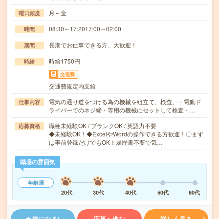
月～金
曜日頻度
08:30～17:2017:00～02:00
時間
長期でお仕事できる方、大歓迎！
期間
時給1750円
時給
交通費
交通費規定内支給
電気の通り道をつける為の機械を組立て、検査。・電動ド
仕事内容
ライバーでのネジ締・専用の機械にセットして検査・…
職種未経験OK / ブランクOK / 英語力不要
応募資格
◆未経験OK！◆ExcelやWordの操作できる方歓迎！〇まず
は事前登録だけでもOK！履歴書不要で気…
職場の雰囲気
年齢層
20代
30代
40代
50代
60代
気になる!
応募へ進む
詳しく見る