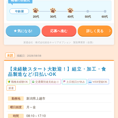
職場の雰囲気
年齢層
20代
30代
40代
50代
60代
気になる!
応募へ進む
詳しく見る
派遣会社
株式会社綜合キャリアオプション 製造事業部（全国）
未読
掲載日
2026/08/08
【未経験スタート大歓迎！】組立・加工・食
品製造など/日払いOK
職種未経験OK
交通費別途支給あり
土日祝日が休み
WEB登録OK
派遣
新潟県上越市
勤務地
月～金
曜日頻度
08:10～17:10
時間