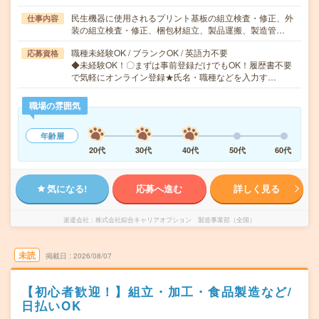
民生機器に使用されるプリント基板の組立検査・修正、外
仕事内容
装の組立検査・修正、梱包材組立、製品運搬、製造管…
職種未経験OK / ブランクOK / 英語力不要
応募資格
◆未経験OK！〇まずは事前登録だけでもOK！履歴書不要
で気軽にオンライン登録★氏名・職種などを入力す…
職場の雰囲気
年齢層
20代
30代
40代
50代
60代
気になる!
応募へ進む
詳しく見る
派遣会社
株式会社綜合キャリアオプション 製造事業部（全国）
未読
掲載日
2026/08/07
【初心者歓迎！】組立・加工・食品製造など/
日払いOK