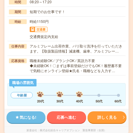
08:20～17:20
時間
短期でのお仕事です！
期間
時給1150円
時給
交通費
交通費規定内支給
アルミフレーム出荷作業、バリ取り洗浄を行っていただき
仕事内容
ます。【取扱製品情報】減速機、歯車、アルミフレー…
職種未経験OK / ブランクOK / 英語力不要
応募資格
◆未経験OK！〇まずは事前登録だけでもOK！履歴書不要
で気軽にオンライン登録★氏名・職種などを入力す…
職場の雰囲気
年齢層
20代
30代
40代
50代
60代
気になる!
応募へ進む
詳しく見る
派遣会社
株式会社綜合キャリアオプション 製造事業部（全国）