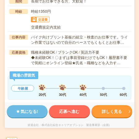
長期でお仕事できる方、大歓迎！
期間
時給1350円
時給
交通費
交通費規定内支給
バイク向けプリント基板の組立・検査のお仕事です。ライ
仕事内容
ン作業ではないので自分のペースでもくもくとお仕事…
職種未経験OK / ブランクOK / 英語力不要
応募資格
◆未経験OK！〇まずは事前登録だけでもOK！履歴書不要
で気軽にオンライン登録★氏名・職種などを入力す…
職場の雰囲気
年齢層
20代
30代
40代
50代
60代
気になる!
応募へ進む
詳しく見る
派遣会社
株式会社綜合キャリアオプション 製造事業部（全国）