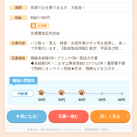
長期でお仕事できる方、大歓迎！
期間
時給1180円
時給
交通費
交通費規定内支給
バリ取り・受入・検査・出荷作業やすり等を使用し、座っ
仕事内容
て作業行います。【取扱製品情報】航空、宇宙及び防…
職種未経験OK / ブランクOK / 英語力不要
応募資格
◆未経験OK！〇まずは事前登録だけでもOK！履歴書不要
で気軽にオンライン登録★氏名・職種などを入力す…
職場の雰囲気
年齢層
20代
30代
40代
50代
60代
気になる!
応募へ進む
詳しく見る
派遣会社
株式会社綜合キャリアオプション 製造事業部（全国）