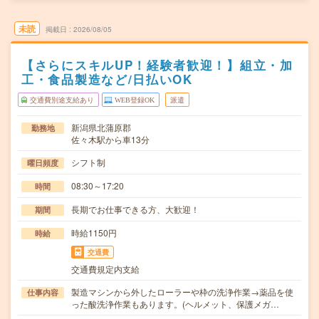
未読
掲載日
2026/08/05
【さらにスキルUP！経験者歓迎！】組立・加
工・食品製造など/日払いOK
交通費別途支給あり
WEB登録OK
派遣
新潟県北蒲原郡
勤務地
佐々木駅から車13分
シフト制
曜日頻度
08:30～17:20
時間
長期でお仕事できる方、大歓迎！
期間
時給1150円
時給
交通費
交通費規定内支給
製造マシンから外したローラーや枠の洗浄作業→薬品を使
仕事内容
った酸洗浄作業もあります。(ヘルメット、保護メガ…