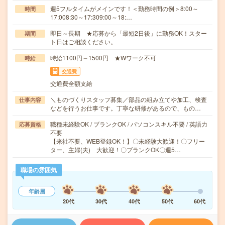
週5フルタイムがメインです！＜勤務時間の例＞8:00～
時間
17:008:30～17:309:00～18:…
即日～長期 ★応募から「最短2日後」に勤務OK！スター
期間
ト日はご相談ください。
時給1100円～1500円 ★Wワーク不可
時給
交通費
交通費全額支給
＼ものづくりスタッフ募集／部品の組み立てや加工、検査
仕事内容
などを行うお仕事です。丁寧な研修があるので、もの…
職種未経験OK / ブランクOK / パソコンスキル不要 / 英語力
応募資格
不要
【来社不要、WEB登録OK！】〇未経験大歓迎！〇フリー
ター、主婦(夫) 大歓迎！〇ブランクOK〇週5…
職場の雰囲気
年齢層
20代
30代
40代
50代
60代