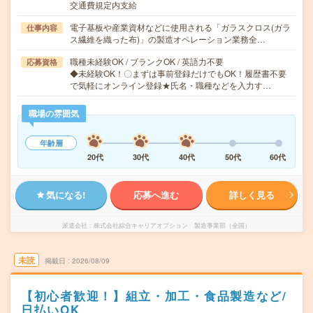
交通費規定内支給
電子基板や産業資材などに使用される「ガラスクロス(ガラ
仕事内容
ス繊維を織った布)」の製造オペレーション業務全…
職種未経験OK / ブランクOK / 英語力不要
応募資格
◆未経験OK！〇まずは事前登録だけでもOK！履歴書不要
で気軽にオンライン登録★氏名・職種などを入力す…
職場の雰囲気
年齢層
20代
30代
40代
50代
60代
気になる!
応募へ進む
詳しく見る
派遣会社
株式会社綜合キャリアオプション 製造事業部（全国）
未読
掲載日
2026/08/09
【初心者歓迎！】組立・加工・食品製造など/
日払いOK