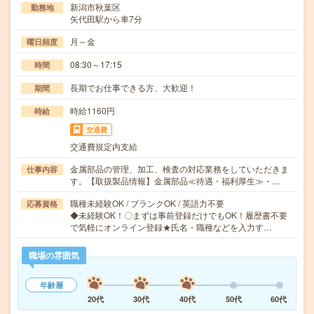
新潟市秋葉区
勤務地
矢代田駅から車7分
月～金
曜日頻度
08:30～17:15
時間
長期でお仕事できる方、大歓迎！
期間
時給1160円
時給
交通費
交通費規定内支給
金属部品の管理、加工、検査の対応業務をしていただきま
仕事内容
す。【取扱製品情報】金属部品≪待遇・福利厚生≫・…
職種未経験OK / ブランクOK / 英語力不要
応募資格
◆未経験OK！〇まずは事前登録だけでもOK！履歴書不要
で気軽にオンライン登録★氏名・職種などを入力す…
職場の雰囲気
年齢層
20代
30代
40代
50代
60代