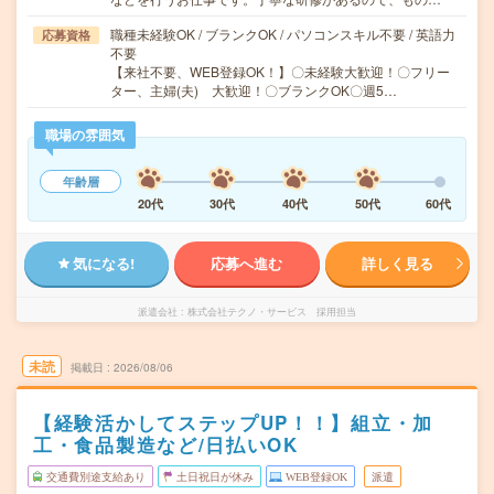
職種未経験OK / ブランクOK / パソコンスキル不要 / 英語力
応募資格
不要
【来社不要、WEB登録OK！】〇未経験大歓迎！〇フリー
ター、主婦(夫) 大歓迎！〇ブランクOK〇週5…
職場の雰囲気
年齢層
20代
30代
40代
50代
60代
気になる!
応募へ進む
詳しく見る
派遣会社
株式会社テクノ・サービス 採用担当
未読
掲載日
2026/08/06
【経験活かしてステップUP！！】組立・加
工・食品製造など/日払いOK
交通費別途支給あり
土日祝日が休み
WEB登録OK
派遣