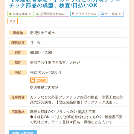
チック部品の成型、検査/日払いOK
職種未経験OK
交通費別途支給あり
土日祝日が休み
WEB登録OK
派遣
新潟県十日町市
勤務地
月～金
曜日頻度
08:00～17:00
時間
長期でお仕事できる方、大歓迎！
期間
時給1050～1200円
時給
交通費
交通費規定内支給
カメラなどの外装プラスチック部品の検査・塗装工程の部
仕事内容
品の治具脱着。【取扱製品情報】プラスチック成形・…
職種未経験OK / ブランクOK / 英語力不要
応募資格
◆未経験OK！〇まずは事前登録だけでもOK！履歴書不要
で気軽にオンライン登録★氏名・職種などを入力す…
職場の雰囲気