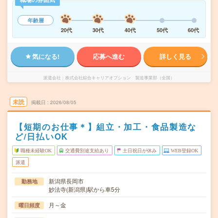
年齢層
20代
30代
40代
50代
60代
気になる!
応募へ進む
詳しく見る
派遣会社
株式会社綜合キャリアオプション 製造事業部（全国）
未読
掲載日
2026/08/05
【短期のお仕事＊】組立・加工・食品製造な
ど/日払いOK
職種未経験OK
交通費別途支給あり
土日祝日が休み
WEB登録OK
派遣
新潟県長岡市
勤務地
妙法寺(新潟県)駅から車5分
月～金
曜日頻度