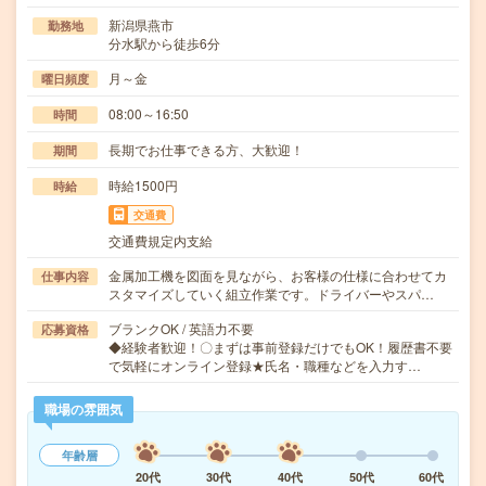
新潟県燕市
勤務地
分水駅から徒歩6分
月～金
曜日頻度
08:00～16:50
時間
長期でお仕事できる方、大歓迎！
期間
時給1500円
時給
交通費
交通費規定内支給
金属加工機を図面を見ながら、お客様の仕様に合わせてカ
仕事内容
スタマイズしていく組立作業です。ドライバーやスパ…
ブランクOK / 英語力不要
応募資格
◆経験者歓迎！〇まずは事前登録だけでもOK！履歴書不要
で気軽にオンライン登録★氏名・職種などを入力す…
職場の雰囲気
年齢層
20代
30代
40代
50代
60代