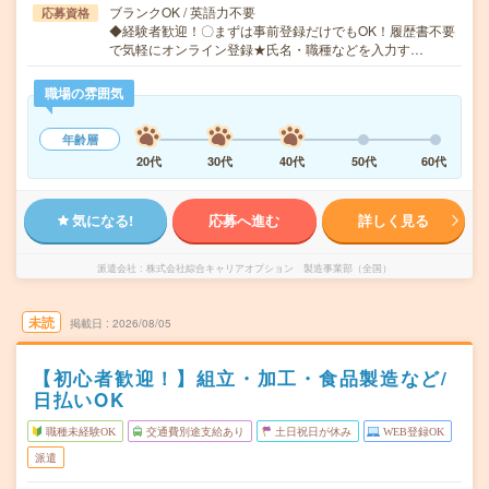
ブランクOK / 英語力不要
応募資格
◆経験者歓迎！〇まずは事前登録だけでもOK！履歴書不要
で気軽にオンライン登録★氏名・職種などを入力す…
職場の雰囲気
年齢層
20代
30代
40代
50代
60代
気になる!
応募へ進む
詳しく見る
派遣会社
株式会社綜合キャリアオプション 製造事業部（全国）
未読
掲載日
2026/08/05
【初心者歓迎！】組立・加工・食品製造など/
日払いOK
職種未経験OK
交通費別途支給あり
土日祝日が休み
WEB登録OK
派遣