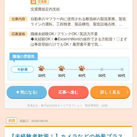
交通費
交通費規定内支給
自動車のマフラー内に使用される断熱材の製造業務。製造
仕事内容
ラインの運転、工程検査、製品梱包、製造設備点検、…
職種未経験OK / ブランクOK / 英語力不要
応募資格
◆未経験OK！◆ExcelやWordの操作できる方歓迎！〇まず
は事前登録だけでもOK！履歴書不要で気…
職場の雰囲気
年齢層
20代
30代
40代
50代
60代
気になる!
応募へ進む
詳しく見る
派遣会社
株式会社綜合キャリアオプション 製造事業部（全国）
未読
掲載日
2026/08/05
【未経験者歓迎！】カメラなどの外装プラス