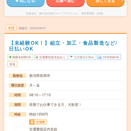
気になる!
応募へ進む
詳しく見る
派遣会社
株式会社綜合キャリアオプション 製造事業部（全国）
未読
掲載日
2026/08/07
【未経験OK！】組立・加工・食品製造など/
日払いOK
職種未経験OK
交通費別途支給あり
土日祝日が休み
WEB登録OK
派遣
新潟県長岡市
勤務地
月～金
曜日頻度
08:10～17:10
時間
長期でお仕事できる方、大歓迎！
期間
時給1350円
時給
交通費
交通費規定内支給