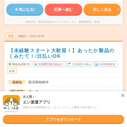
気になる!
応募へ進む
詳しく見る
派遣会社
株式会社綜合キャリアオプション 製造事業部（全国）
未読
掲載日
2026/08/05
【未経験スタート大歓迎！】あったか製品の
くみたて！/日払いOK
職種未経験OK
交通費別途支給あり
土日祝日が休み
WEB登録OK
派遣
新潟県柏崎市
勤務地
月～金
曜日頻度
大人気！
08:10～17:10
時間
エン派遣アプリ
派遣のお仕事情報がたくさん！プッシュ通知で受け取ろう！
長期でお仕事できる方、大歓迎！
期間
アプリをダウンロード
時給1170円
時給