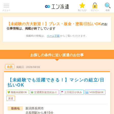
メニュー
気になる!
ログイン
検索
【未経験の方大歓迎！】プレス・板金・塗装/日払いOK
のお
仕事情報は、掲載が終了しています
掲載時の情報は、
ページ下部
からご覧いただけます。
お探しの条件に近い派遣のお仕事
未読
掲載日
2026/08/09
【未経験でも活躍できる！】マシンの組立/日
払いOK
職種未経験OK
交通費別途支給あり
土日祝日が休み
WEB登録OK
派遣
新潟県長岡市
勤務地
北長岡駅から車15分