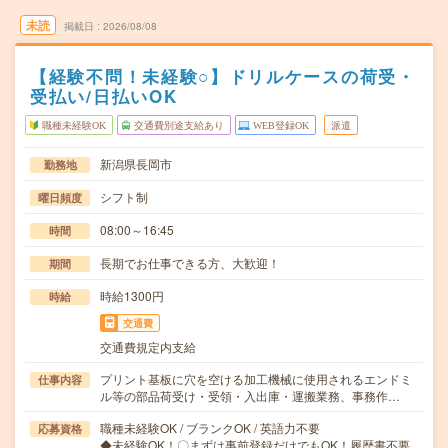
未読
掲載日
2026/08/08
【経験不問！未経験○】ドリルケースの荷受・
受払い/日払いOK
職種未経験OK
交通費別途支給あり
WEB登録OK
派遣
新潟県長岡市
勤務地
シフト制
曜日頻度
08:00～16:45
時間
長期でお仕事できる方、大歓迎！
期間
時給1300円
時給
交通費
交通費規定内支給
プリント基板に穴を空ける加工機械に使用されるエンドミ
仕事内容
ル等の部品荷受け・受領・入出庫・運搬業務、事務作…
職種未経験OK / ブランクOK / 英語力不要
応募資格
◆未経験OK！〇まずは事前登録だけでもOK！履歴書不要