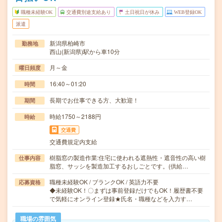
職種未経験OK
交通費別途支給あり
土日祝日が休み
WEB登録OK
派遣
新潟県柏崎市
勤務地
西山(新潟県)駅から車10分
月～金
曜日頻度
16:40～01:20
時間
長期でお仕事できる方、大歓迎！
期間
時給1750～2188円
時給
交通費
交通費規定内支給
樹脂窓の製造作業:住宅に使われる遮熱性・遮音性の高い樹
仕事内容
脂窓、サッシを製造加工するおしごとです。(供給…
職種未経験OK / ブランクOK / 英語力不要
応募資格
◆未経験OK！〇まずは事前登録だけでもOK！履歴書不要
で気軽にオンライン登録★氏名・職種などを入力す…
職場の雰囲気