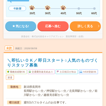
年齢層
20代
30代
40代
50代
60代
気になる!
応募へ進む
詳しく見る
派遣会社
株式会社綜合キャリアオプション 製造事業部（全国）
未読
掲載日
2026/08/09
＼即払いＯＫ／即日スタート○人気のものづく
りスタッフ募集
職種未経験OK
交通費別途支給あり
土日祝日が休み
WEB登録OK
派遣
新潟県長岡市
勤務地
長岡駅から---分／押切駅から---分／北長岡駅から---分／前
川駅から---分／越後滝谷駅から---分
週5日のフルタイムのお仕事です。
曜日頻度