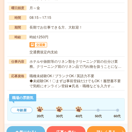
月～金
曜日頻度
08:15～17:15
時間
長期でお仕事できる方、大歓迎！
期間
時給1250円
時給
交通費
交通費規定内支給
ホテルや旅館等のリネン類をクリーニング前の仕分け業
仕事内容
務。クリーニング前のリネン品で汚れ物を扱うことにな…
職種未経験OK / ブランクOK / 英語力不要
応募資格
◆未経験OK！〇まずは事前登録だけでもOK！履歴書不要
で気軽にオンライン登録★氏名・職種などを入力す…
職場の雰囲気
年齢層
20代
30代
40代
50代
60代
気になる!
応募へ進む
詳しく見る