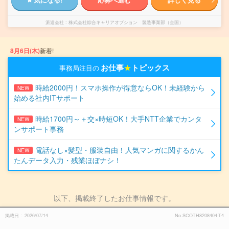
派遣会社
株式会社綜合キャリアオプション 製造事業部（全国）
8月6日(木)
新着!
お仕事
★
トピックス
事務局注目の
時給2000円！スマホ操作が得意ならOK！未経験から
NEW
始める社内ITサポート
時給1700円～＋交×時短OK！大手NTT企業でカンタ
NEW
ンサポート事務
電話なし×髪型・服装自由！人気マンガに関するかん
NEW
たんデータ入力・残業ほぼナシ！
以下、掲載終了したお仕事情報です。
掲載日
2026/07/14
No.SCOTH8208404-T4