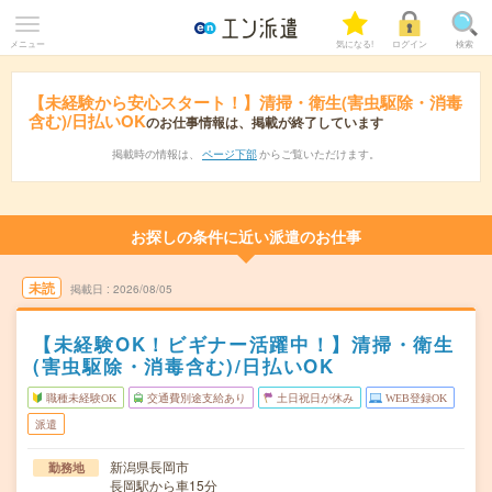
メニュー
気になる!
ログイン
検索
【未経験から安心スタート！】清掃・衛生(害虫駆除・消毒
含む)/日払いOK
のお仕事情報は、掲載が終了しています
掲載時の情報は、
ページ下部
からご覧いただけます。
お探しの条件に近い派遣のお仕事
未読
掲載日
2026/08/05
【未経験OK！ビギナー活躍中！】清掃・衛生
(害虫駆除・消毒含む)/日払いOK
職種未経験OK
交通費別途支給あり
土日祝日が休み
WEB登録OK
派遣
新潟県長岡市
勤務地
長岡駅から車15分