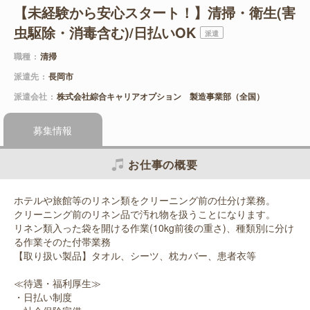
【未経験から安心スタート！】清掃・衛生(害
虫駆除・消毒含む)/日払いOK
派遣
職種
清掃
派遣先
長岡市
派遣会社
株式会社綜合キャリアオプション 製造事業部（全国）
募集情報
お仕事の概要
ホテルや旅館等のリネン類をクリーニング前の仕分け業務。
クリーニング前のリネン品で汚れ物を扱うことになります。
リネン類入った袋を開ける作業(10kg前後の重さ)、種類別に分け
る作業そのた付帯業務
【取り扱い製品】タオル、シーツ、枕カバー、患者衣等
≪待遇・福利厚生≫
・日払い制度