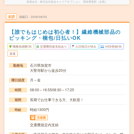
派遣会社
株式会社綜合キャリアオプション 製造事業部（全国）
未読
掲載日
2026/08/05
【誰でもはじめは初心者！】繊維機械部品の
ピッキング・梱包/日払いOK
職種未経験OK
交通費別途支給あり
土日祝日が休み
WEB登録OK
派遣
石川県加賀市
勤務地
大聖寺駅から徒歩20分
月～金
曜日頻度
08:00～16:5508:30～17:25
時間
長期でお仕事できる方、大歓迎！
期間
時給1300円
時給
交通費
交通費規定内支給