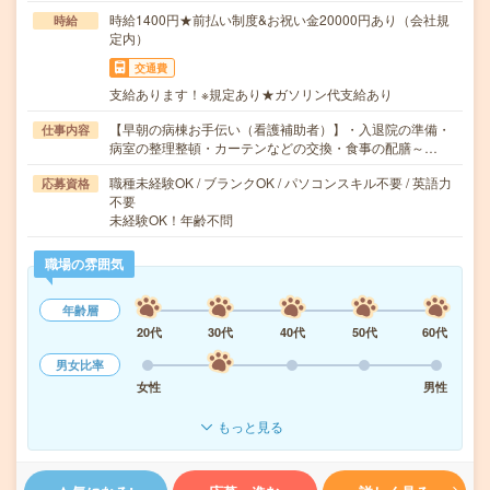
時給1400円★前払い制度&お祝い金20000円あり（会社規
時給
定内）
交通費
支給あります！※規定あり★ガソリン代支給あり
【早朝の病棟お手伝い（看護補助者）】・入退院の準備・
仕事内容
病室の整理整頓・カーテンなどの交換・食事の配膳～…
職種未経験OK / ブランクOK / パソコンスキル不要 / 英語力
応募資格
不要
未経験OK！年齢不問
職場の雰囲気
年齢層
20代
30代
40代
50代
60代
男女比率
女性
男性
もっと見る