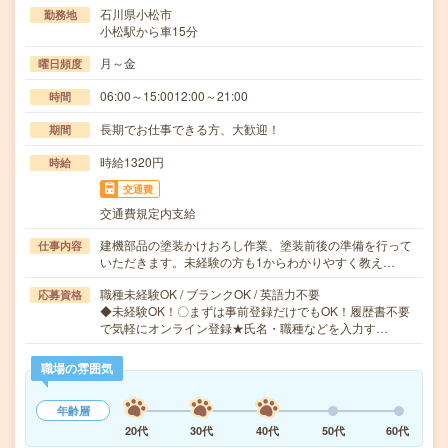
石川県小松市
勤務地
小松駅から車15分
月～金
曜日頻度
06:00～15:0012:00～21:00
時間
長期でお仕事できる方、大歓迎！
期間
時給1320円
時給
交通費
交通費規定内支給
建機部品の塗装かけおろし作業、塗装前後の準備を行って
仕事内容
いただきます。未経験の方も1からわかりやすく教え…
職種未経験OK / ブランクOK / 英語力不要
応募資格
◆未経験OK！〇まずは事前登録だけでもOK！履歴書不要
で気軽にオンライン登録★氏名・職種などを入力す…
職場の雰囲気
年齢層
20代
30代
40代
50代
60代