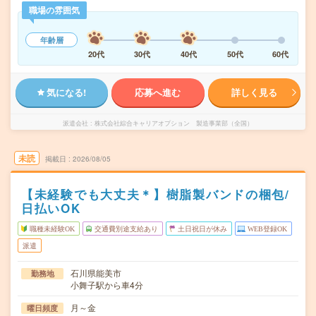
職場の雰囲気
年齢層
20代
30代
40代
50代
60代
気になる!
応募へ進む
詳しく見る
派遣会社
株式会社綜合キャリアオプション 製造事業部（全国）
未読
掲載日
2026/08/05
【未経験でも大丈夫＊】樹脂製バンドの梱包/
日払いOK
職種未経験OK
交通費別途支給あり
土日祝日が休み
WEB登録OK
派遣
石川県能美市
勤務地
小舞子駅から車4分
月～金
曜日頻度