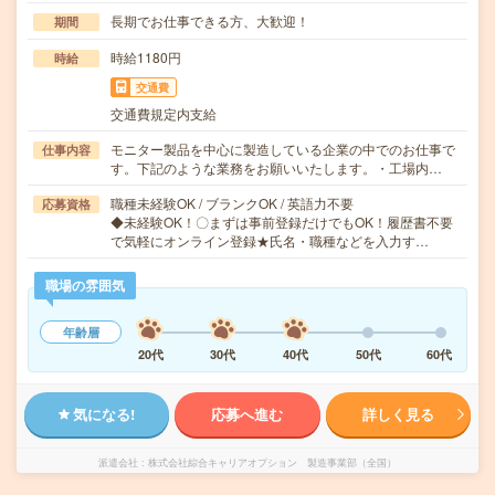
長期でお仕事できる方、大歓迎！
期間
時給1180円
時給
交通費
交通費規定内支給
モニター製品を中心に製造している企業の中でのお仕事で
仕事内容
す。下記のような業務をお願いいたします。・工場内…
職種未経験OK / ブランクOK / 英語力不要
応募資格
◆未経験OK！〇まずは事前登録だけでもOK！履歴書不要
で気軽にオンライン登録★氏名・職種などを入力す…
職場の雰囲気
年齢層
20代
30代
40代
50代
60代
気になる!
応募へ進む
詳しく見る
派遣会社
株式会社綜合キャリアオプション 製造事業部（全国）