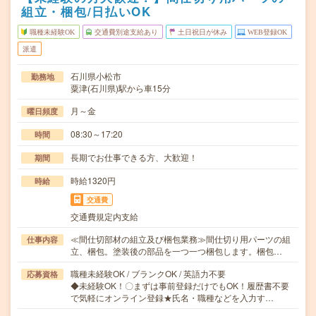
組立・梱包/日払いOK
職種未経験OK
交通費別途支給あり
土日祝日が休み
WEB登録OK
派遣
石川県小松市
勤務地
粟津(石川県)駅から車15分
月～金
曜日頻度
08:30～17:20
時間
長期でお仕事できる方、大歓迎！
期間
時給1320円
時給
交通費
交通費規定内支給
≪間仕切部材の組立及び梱包業務≫間仕切り用パーツの組
仕事内容
立、梱包。塗装後の部品を一つ一つ梱包します。梱包…
職種未経験OK / ブランクOK / 英語力不要
応募資格
◆未経験OK！〇まずは事前登録だけでもOK！履歴書不要
で気軽にオンライン登録★氏名・職種などを入力す…