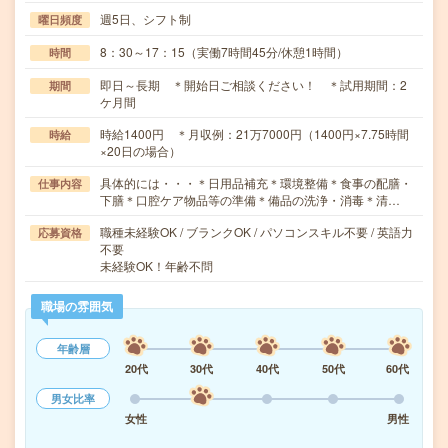
週5日、シフト制
曜日頻度
8：30～17：15（実働7時間45分/休憩1時間）
時間
即日～長期 ＊開始日ご相談ください！ ＊試用期間：2
期間
ケ月間
時給1400円 ＊月収例：21万7000円（1400円×7.75時間
時給
×20日の場合）
具体的には・・・＊日用品補充＊環境整備＊食事の配膳・
仕事内容
下膳＊口腔ケア物品等の準備＊備品の洗浄・消毒＊清…
職種未経験OK / ブランクOK / パソコンスキル不要 / 英語力
応募資格
不要
未経験OK！年齢不問
職場の雰囲気
年齢層
20代
30代
40代
50代
60代
男女比率
女性
男性