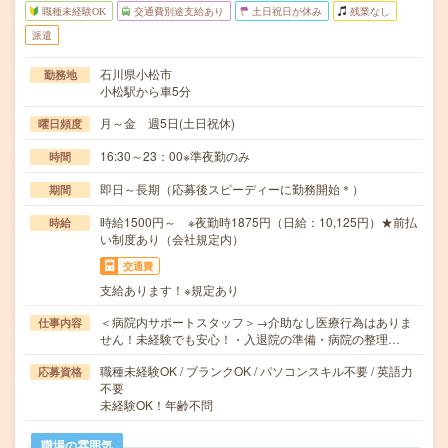
職種未経験OK
交通費別途支給あり
土日祝日が休み
残業なし
派遣
石川県小松市
勤務地
小松駅から車5分
月～金 週5日(土日祝休)
曜日頻度
16:30～23：00※準夜勤のみ
時間
即日～長期（応募後スピーディーに勤務開始＊）
期間
時給1500円～ ※夜勤時1875円（日給：10,125円）★前払
時給
い制度あり（会社規定内）
交通費
支給あります！※規定あり
＜病院内サポートスタッフ＞→介助なし医療行為はありま
仕事内容
せん！未経験でも安心！・入退院の準備・病院の整理…
職種未経験OK / ブランクOK / パソコンスキル不要 / 英語力
応募資格
不要
未経験OK！年齢不問
職場の雰囲気