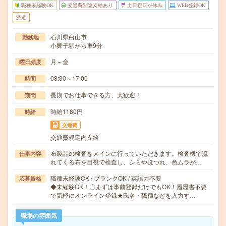
職種未経験OK
交通費別途支給あり
土日祝日が休み
WEB登録OK
派遣
石川県白山市
勤務地
小舞子駅から車9分
月～金
曜日頻度
08:30～17:00
時間
長期でお仕事できる方、大歓迎！
期間
時給1180円
時給
交通費
交通費規定内支給
布製品の検査をメインに行っていただきます。検査機で流
仕事内容
れてくる布を目視で検査し、シミやほつれ、色ムラが…
職種未経験OK / ブランクOK / 英語力不要
応募資格
◆未経験OK！〇まずは事前登録だけでもOK！履歴書不要
で気軽にオンライン登録★氏名・職種などを入力す…
職場の雰囲気