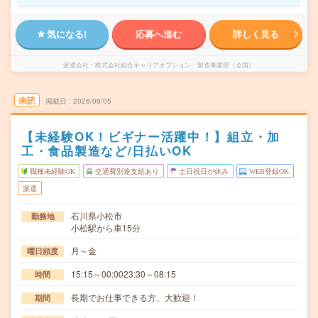
気になる!
応募へ進む
詳しく見る
派遣会社
株式会社綜合キャリアオプション 製造事業部（全国）
未読
掲載日
2026/08/05
【未経験OK！ビギナー活躍中！】組立・加
工・食品製造など/日払いOK
職種未経験OK
交通費別途支給あり
土日祝日が休み
WEB登録OK
派遣
石川県小松市
勤務地
小松駅から車15分
月～金
曜日頻度
15:15～00:0023:30～08:15
時間
長期でお仕事できる方、大歓迎！
期間