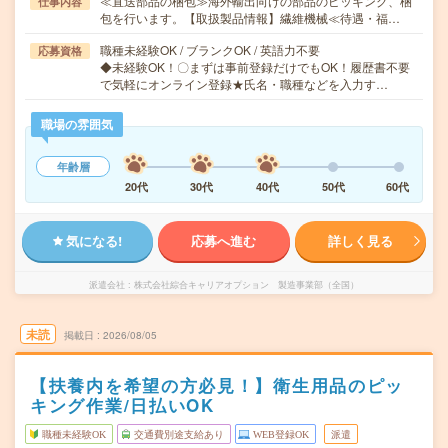
≪直送部品の梱包≫海外輸出向けの部品のピッキング、梱
仕事内容
包を行います。【取扱製品情報】繊維機械≪待遇・福…
職種未経験OK / ブランクOK / 英語力不要
応募資格
◆未経験OK！〇まずは事前登録だけでもOK！履歴書不要
で気軽にオンライン登録★氏名・職種などを入力す…
職場の雰囲気
年齢層
20代
30代
40代
50代
60代
気になる!
応募へ進む
詳しく見る
派遣会社
株式会社綜合キャリアオプション 製造事業部（全国）
未読
掲載日
2026/08/05
【扶養内を希望の方必見！】衛生用品のピッ
キング作業/日払いOK
職種未経験OK
交通費別途支給あり
WEB登録OK
派遣