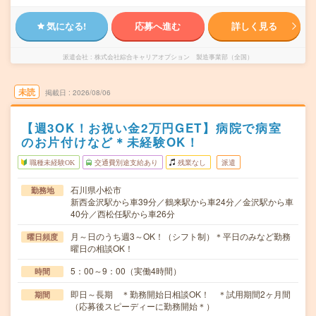
気になる!
応募へ進む
詳しく見る
派遣会社
株式会社綜合キャリアオプション 製造事業部（全国）
未読
掲載日
2026/08/06
【週3OK！お祝い金2万円GET】病院で病室
のお片付けなど＊未経験OK！
職種未経験OK
交通費別途支給あり
残業なし
派遣
石川県小松市
勤務地
新西金沢駅から車39分／鶴来駅から車24分／金沢駅から車
40分／西松任駅から車26分
月～日のうち週3～OK！（シフト制）＊平日のみなど勤務
曜日頻度
曜日の相談OK！
5：00～9：00（実働4時間）
時間
即日～長期 ＊勤務開始日相談OK！ ＊試用期間2ヶ月間
期間
（応募後スピーディーに勤務開始＊）