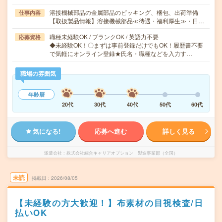
溶接機械部品の金属部品のピッキング、梱包、出荷準備
仕事内容
【取扱製品情報】溶接機械部品≪待遇・福利厚生≫・日…
職種未経験OK / ブランクOK / 英語力不要
応募資格
◆未経験OK！〇まずは事前登録だけでもOK！履歴書不要
で気軽にオンライン登録★氏名・職種などを入力す…
職場の雰囲気
年齢層
20代
30代
40代
50代
60代
気になる!
応募へ進む
詳しく見る
派遣会社
株式会社綜合キャリアオプション 製造事業部（全国）
未読
掲載日
2026/08/05
【未経験の方大歓迎！】布素材の目視検査/日
払いOK