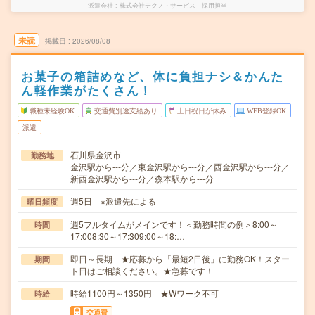
派遣会社
株式会社テクノ・サービス 採用担当
未読
掲載日
2026/08/08
お菓子の箱詰めなど、体に負担ナシ＆かんた
ん軽作業がたくさん！
職種未経験OK
交通費別途支給あり
土日祝日が休み
WEB登録OK
派遣
石川県金沢市
勤務地
金沢駅から---分／東金沢駅から---分／西金沢駅から---分／
新西金沢駅から---分／森本駅から---分
週5日 ※派遣先による
曜日頻度
週5フルタイムがメインです！＜勤務時間の例＞8:00～
時間
17:008:30～17:309:00～18:…
即日～長期 ★応募から「最短2日後」に勤務OK！スター
期間
ト日はご相談ください。★急募です！
時給1100円～1350円 ★Wワーク不可
時給
交通費