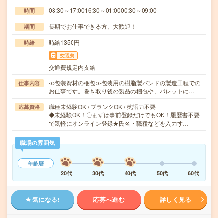
08:30～17:0016:30～01:0000:30～09:00
時間
長期でお仕事できる方、大歓迎！
期間
時給1350円
時給
交通費
交通費規定内支給
≪包装資材の梱包≫包装用の樹脂製バンドの製造工程での
仕事内容
お仕事です。巻き取り後の製品の梱包や、パレットに…
職種未経験OK / ブランクOK / 英語力不要
応募資格
◆未経験OK！〇まずは事前登録だけでもOK！履歴書不要
で気軽にオンライン登録★氏名・職種などを入力す…
職場の雰囲気
年齢層
20代
30代
40代
50代
60代
気になる!
応募へ進む
詳しく見る