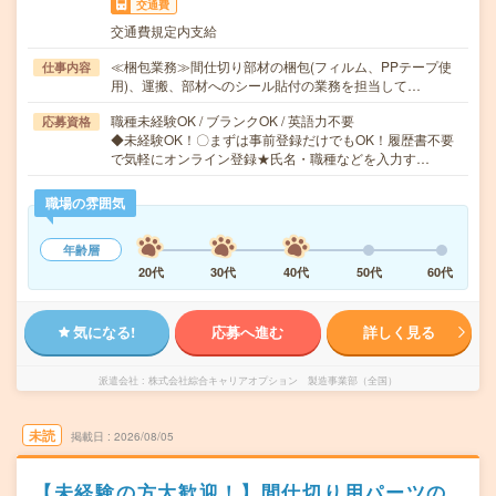
交通費
交通費規定内支給
≪梱包業務≫間仕切り部材の梱包(フィルム、PPテープ使
仕事内容
用)、運搬、部材へのシール貼付の業務を担当して…
職種未経験OK / ブランクOK / 英語力不要
応募資格
◆未経験OK！〇まずは事前登録だけでもOK！履歴書不要
で気軽にオンライン登録★氏名・職種などを入力す…
職場の雰囲気
年齢層
20代
30代
40代
50代
60代
気になる!
応募へ進む
詳しく見る
派遣会社
株式会社綜合キャリアオプション 製造事業部（全国）
未読
掲載日
2026/08/05
【未経験の方大歓迎！】間仕切り用パーツの