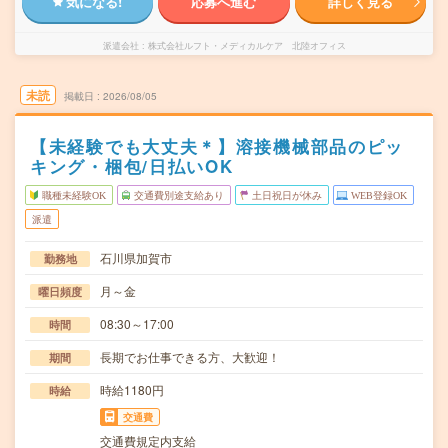
気になる!
応募へ進む
詳しく見る
派遣会社
株式会社ルフト・メディカルケア 北陸オフィス
未読
掲載日
2026/08/05
【未経験でも大丈夫＊】溶接機械部品のピッ
キング・梱包/日払いOK
職種未経験OK
交通費別途支給あり
土日祝日が休み
WEB登録OK
派遣
石川県加賀市
勤務地
月～金
曜日頻度
08:30～17:00
時間
長期でお仕事できる方、大歓迎！
期間
時給1180円
時給
交通費
交通費規定内支給