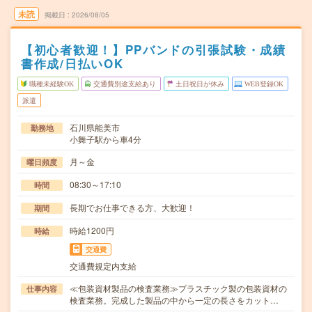
未読
掲載日
2026/08/05
【初心者歓迎！】PPバンドの引張試験・成績
書作成/日払いOK
職種未経験OK
交通費別途支給あり
土日祝日が休み
WEB登録OK
派遣
石川県能美市
勤務地
小舞子駅から車4分
月～金
曜日頻度
08:30～17:10
時間
長期でお仕事できる方、大歓迎！
期間
時給1200円
時給
交通費
交通費規定内支給
≪包装資材製品の検査業務≫プラスチック製の包装資材の
仕事内容
検査業務。完成した製品の中から一定の長さをカット…