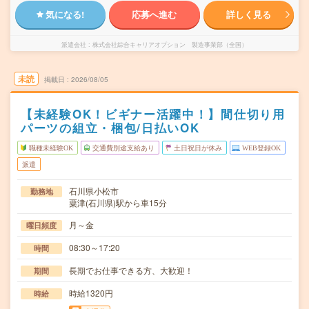
気になる!
応募へ進む
詳しく見る
派遣会社
株式会社綜合キャリアオプション 製造事業部（全国）
未読
掲載日
2026/08/05
【未経験OK！ビギナー活躍中！】間仕切り用
パーツの組立・梱包/日払いOK
職種未経験OK
交通費別途支給あり
土日祝日が休み
WEB登録OK
派遣
石川県小松市
勤務地
粟津(石川県)駅から車15分
月～金
曜日頻度
08:30～17:20
時間
長期でお仕事できる方、大歓迎！
期間
時給1320円
時給