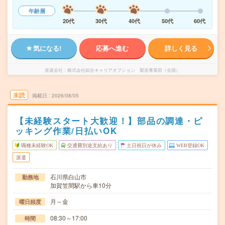
年齢層
20代
30代
40代
50代
60代
気になる!
応募へ進む
詳しく見る
派遣会社
株式会社綜合キャリアオプション 製造事業部（全国）
未読
掲載日
2026/08/05
【未経験スタート大歓迎！】部品の調達・ピ
ッキング作業/日払いOK
職種未経験OK
交通費別途支給あり
土日祝日が休み
WEB登録OK
派遣
石川県白山市
勤務地
加賀笠間駅から車10分
月～金
曜日頻度
08:30～17:00
時間