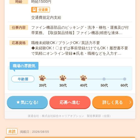
時給1500円
時給
交通費
交通費規定内支給
ファイン機器部品のピッキング・洗浄・梱包・運搬及び付
仕事内容
帯業務。【取扱製品情報】ファイン機器(精密な液体…
職種未経験OK / ブランクOK / 英語力不要
応募資格
◆未経験OK！〇まずは事前登録だけでもOK！履歴書不要
で気軽にオンライン登録★氏名・職種などを入力す…
職場の雰囲気
年齢層
20代
30代
40代
50代
60代
気になる!
応募へ進む
詳しく見る
派遣会社
株式会社綜合キャリアオプション 製造事業部（全国）
未読
掲載日
2026/08/05