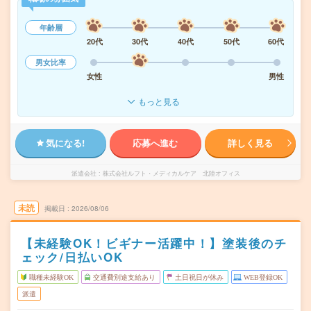
年齢層
20代
30代
40代
50代
60代
男女比率
女性
男性
もっと見る
気になる!
応募へ進む
詳しく見る
派遣会社
株式会社ルフト・メディカルケア 北陸オフィス
未読
掲載日
2026/08/06
【未経験OK！ビギナー活躍中！】塗装後のチ
ェック/日払いOK
職種未経験OK
交通費別途支給あり
土日祝日が休み
WEB登録OK
派遣