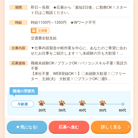
即日～長期 ★応募から「最短2日後」に勤務OK！スター
期間
ト日はご相談ください。
時給1100円～1350円 ★Wワーク不可
時給
交通費
交通費全額支給
▼仕事内容製造や軽作業を中心に、あなたのご希望に合わ
仕事内容
せたお仕事をご紹介します！＼未経験の方も大歓迎！…
職種未経験OK / ブランクOK / パソコンスキル不要 / 英語力
応募資格
不要
【来社不要、WEB登録OK！】〇未経験大歓迎！〇フリー
ター、主婦(夫) 大歓迎！〇ブランクOK〇週5…
職場の雰囲気
年齢層
20代
30代
40代
50代
60代
気になる!
応募へ進む
詳しく見る