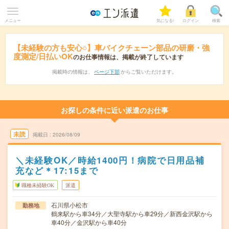
メニュー
気になる!
ログイン
検索
【未経験の方も安心○】車バイクチェーン部品の研磨・強
度測定/日払いOK
のお仕事情報は、掲載が終了しています
掲載時の情報は、
ページ下部
からご覧いただけます。
お探しの条件に近い派遣のお仕事
未読
掲載日
2026/08/09
＼未経験OK／時給1400円！病院で日用品補
充など＊17:15まで
職種未経験OK
派遣
石川県小松市
勤務地
鶴来駅から車34分／大聖寺駅から車29分／新西金沢駅から
車40分／金沢駅から車40分