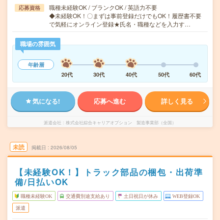
職種未経験OK / ブランクOK / 英語力不要
応募資格
◆未経験OK！〇まずは事前登録だけでもOK！履歴書不要
で気軽にオンライン登録★氏名・職種などを入力す…
職場の雰囲気
年齢層
20代
30代
40代
50代
60代
気になる!
応募へ進む
詳しく見る
派遣会社
株式会社綜合キャリアオプション 製造事業部（全国）
未読
掲載日
2026/08/05
【未経験OK！】トラック部品の梱包・出荷準
備/日払いOK
職種未経験OK
交通費別途支給あり
土日祝日が休み
WEB登録OK
派遣