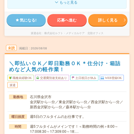
もっと見る
気になる!
応募へ進む
詳しく見る
派遣会社
株式会社ルフト・メディカルケア 北陸オフィス
未読
掲載日
2026/08/08
＼即払いＯＫ／即日勤務ＯＫ＊仕分け・箱詰
めなど人気の軽作業！
職種未経験OK
交通費別途支給あり
土日祝日が休み
WEB登録OK
派遣
石川県金沢市
勤務地
金沢駅から---分／東金沢駅から---分／西金沢駅から---分／
新西金沢駅から---分／森本駅から---分
週5日のフルタイムのお仕事です。
曜日頻度
週5フルタイムがメインです！＜勤務時間の例＞8:00～
時間
17:008:30～17:309:00～18:…