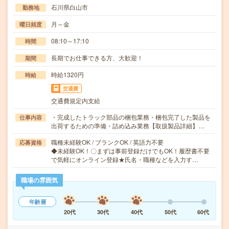
石川県白山市
勤務地
月～金
曜日頻度
08:10～17:10
時間
長期でお仕事できる方、大歓迎！
期間
時給1320円
時給
交通費
交通費規定内支給
・完成したトラック部品の梱包業務・梱包完了した製品を
仕事内容
出荷するための準備・詰め込み業務【取扱製品詳細】…
職種未経験OK / ブランクOK / 英語力不要
応募資格
◆未経験OK！〇まずは事前登録だけでもOK！履歴書不要
で気軽にオンライン登録★氏名・職種などを入力す…
職場の雰囲気
年齢層
20代
30代
40代
50代
60代