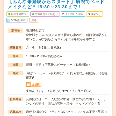
【みんな未経験からスタート】病院でベッド
メイクなど＊16:30～23:30まで！
職種未経験OK
交通費別途支給あり
土日祝日が休み
残業なし
WEB登録OK
派遣
石川県金沢市
勤務地
金沢駅から車20分／東金沢駅から車20分／新西金沢駅から
車19分／宇野気駅から車25分／津幡駅から車21分
月～金 週5日(土日祝休)
曜日頻度
16:30～23:30※準夜勤のみ
時間
即日～長期（応募後スピーディーに勤務開始＊）
期間
時給1500円～ ※夜勤時は1875円★前払い制度あり（会社
時給
規定内）
交通費
支給あります！※規定あり★ガソリン代支給あり
具体的には‥？・入退院の準備・病室のお片付け・カーテ
仕事内容
ンなどの交換・備品の管理～清掃・ベッドメイク・散…
職種未経験OK / ブランクOK / パソコンスキル不要 / 英語力
応募資格
不要