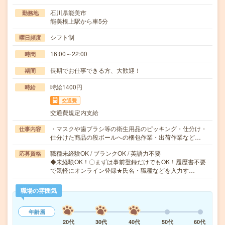
石川県能美市
勤務地
能美根上駅から車5分
シフト制
曜日頻度
16:00～22:00
時間
長期でお仕事できる方、大歓迎！
期間
時給1400円
時給
交通費
交通費規定内支給
・マスクや歯ブラシ等の衛生用品のピッキング・仕分け・
仕事内容
仕分けた商品の段ボールへの梱包作業・出荷作業など…
職種未経験OK / ブランクOK / 英語力不要
応募資格
◆未経験OK！〇まずは事前登録だけでもOK！履歴書不要
で気軽にオンライン登録★氏名・職種などを入力す…
職場の雰囲気
年齢層
20代
30代
40代
50代
60代