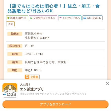
【誰でもはじめは初心者！】組立・加工・食
品製造など/日払いOK
職種未経験OK
交通費別途支給あり
土日祝日が休み
WEB登録OK
派遣
石川県小松市
勤務地
小松駅から車15分
月～金
曜日頻度
08:30～17:15
時間
長期でお仕事できる方、大歓迎！
期間
時給1500円
時給
交通費
交通費規定内支給
大人気！
エン派遣アプリ
ファイン機器部品のピッキング・洗浄・梱包・運搬及び付
仕事内容
派遣のお仕事情報がたくさん！プッシュ通知で受け取ろう！
帯業務。【取扱製品情報】ファイン機器(精密な液体…
職種未経験OK / ブランクOK / 英語力不要
応募資格
アプリをダウンロード
◆未経験OK！〇まずは事前登録だけでもOK！履歴書不要