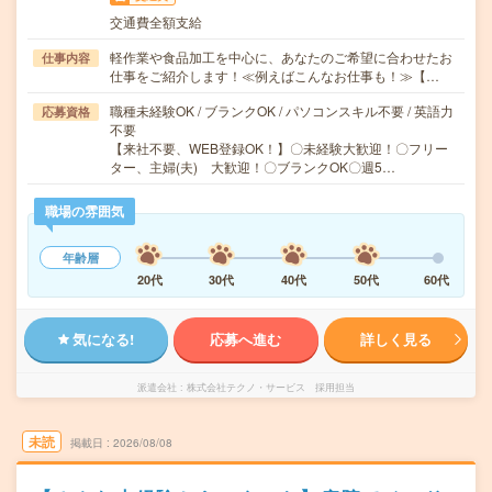
交通費全額支給
軽作業や食品加工を中心に、あなたのご希望に合わせたお
仕事内容
仕事をご紹介します！≪例えばこんなお仕事も！≫【…
職種未経験OK / ブランクOK / パソコンスキル不要 / 英語力
応募資格
不要
【来社不要、WEB登録OK！】〇未経験大歓迎！〇フリー
ター、主婦(夫) 大歓迎！〇ブランクOK〇週5…
職場の雰囲気
年齢層
20代
30代
40代
50代
60代
気になる!
応募へ進む
詳しく見る
派遣会社
株式会社テクノ・サービス 採用担当
未読
掲載日
2026/08/08