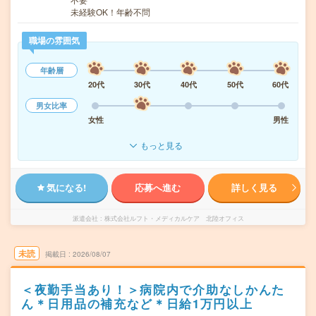
未経験OK！年齢不問
職場の雰囲気
年齢層
20代
30代
40代
50代
60代
男女比率
女性
男性
もっと見る
気になる!
応募へ進む
詳しく見る
派遣会社
株式会社ルフト・メディカルケア 北陸オフィス
未読
掲載日
2026/08/07
＜夜勤手当あり！＞病院内で介助なしかんた
ん＊日用品の補充など＊日給1万円以上