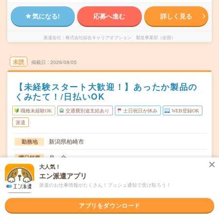
気になる!
応募へ進む
詳しく見る
派遣会社
株式会社綜合キャリアオプション 製造事業部（全国）
未読
掲載日
2026/08/05
【未経験スタート大歓迎！】あったか製品の
くみたて！/日払いOK
職種未経験OK
交通費別途支給あり
土日祝日が休み
WEB登録OK
派遣
新潟県柏崎市
勤務地
月～金
曜日頻度
大人気！
08:10～17:10
時間
エン派遣アプリ
派遣のお仕事情報がたくさん！プッシュ通知で受け取ろう！
長期でお仕事できる方、大歓迎！
期間
アプリをダウンロード
時給1170円
時給