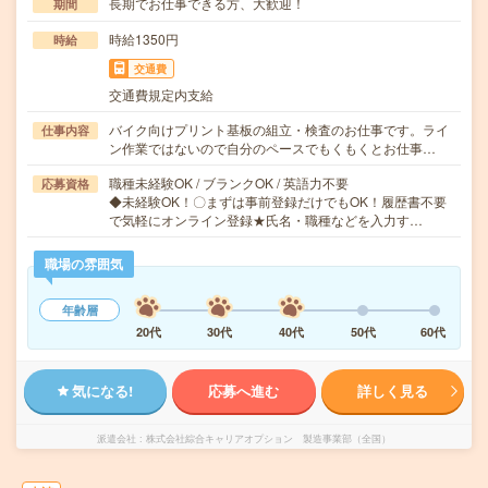
長期でお仕事できる方、大歓迎！
期間
時給1350円
時給
交通費
交通費規定内支給
バイク向けプリント基板の組立・検査のお仕事です。ライ
仕事内容
ン作業ではないので自分のペースでもくもくとお仕事…
職種未経験OK / ブランクOK / 英語力不要
応募資格
◆未経験OK！〇まずは事前登録だけでもOK！履歴書不要
で気軽にオンライン登録★氏名・職種などを入力す…
職場の雰囲気
年齢層
20代
30代
40代
50代
60代
気になる!
応募へ進む
詳しく見る
派遣会社
株式会社綜合キャリアオプション 製造事業部（全国）