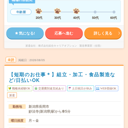
年齢層
20代
30代
40代
50代
60代
気になる!
応募へ進む
詳しく見る
派遣会社
株式会社綜合キャリアオプション 製造事業部（全国）
未読
掲載日
2026/08/05
【短期のお仕事＊】組立・加工・食品製造な
ど/日払いOK
職種未経験OK
交通費別途支給あり
土日祝日が休み
WEB登録OK
派遣
新潟県長岡市
勤務地
妙法寺(新潟県)駅から車5分
月～金
曜日頻度