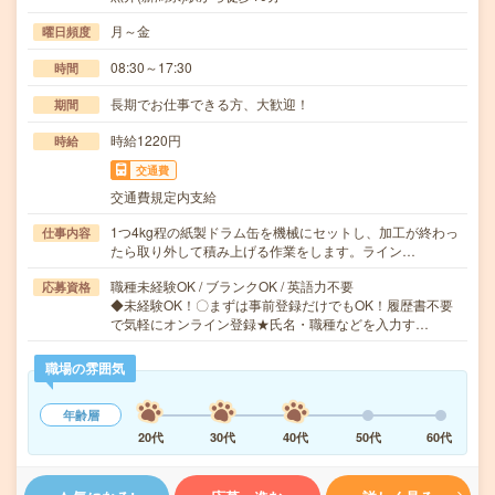
月～金
曜日頻度
08:30～17:30
時間
長期でお仕事できる方、大歓迎！
期間
時給1220円
時給
交通費
交通費規定内支給
1つ4kg程の紙製ドラム缶を機械にセットし、加工が終わっ
仕事内容
たら取り外して積み上げる作業をします。ライン…
職種未経験OK / ブランクOK / 英語力不要
応募資格
◆未経験OK！〇まずは事前登録だけでもOK！履歴書不要
で気軽にオンライン登録★氏名・職種などを入力す…
職場の雰囲気
年齢層
20代
30代
40代
50代
60代