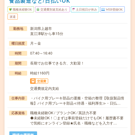
食品製造など/日払いOK
職種未経験OK
交通費別途支給あり
土日祝日が休み
WEB登録OK
派遣
新潟県上越市
勤務地
直江津駅から車15分
月～金
曜日頻度
07:40～16:40
時間
長期でお仕事できる方、大歓迎！
期間
時給1160円
時給
交通費
交通費規定内支給
・バイク用ブレーキ部品の運搬・空箱の整理【取扱製品情
仕事内容
報】バイク用ブレーキ部品≪待遇・福利厚生≫・日払…
職種未経験OK / ブランクOK / 英語力不要
応募資格
◆未経験OK！〇まずは事前登録だけでもOK！履歴書不要
で気軽にオンライン登録★氏名・職種などを入力す…