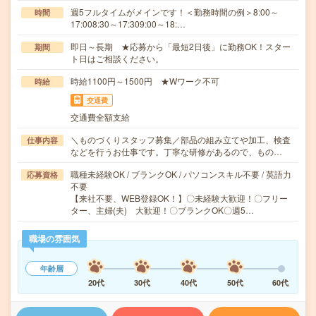
週5フルタイムがメインです！＜勤務時間の例＞8:00～
時間
17:008:30～17:309:00～18:…
即日～長期 ★応募から「最短2日後」に勤務OK！スター
期間
ト日はご相談ください。
時給1100円～1500円 ★Wワーク不可
時給
交通費
交通費全額支給
＼ものづくりスタッフ募集／部品の組み立てや加工、検査
仕事内容
などを行うお仕事です。丁寧な研修があるので、もの…
職種未経験OK / ブランクOK / パソコンスキル不要 / 英語力
応募資格
不要
【来社不要、WEB登録OK！】〇未経験大歓迎！〇フリー
ター、主婦(夫) 大歓迎！〇ブランクOK〇週5…
職場の雰囲気
年齢層
20代
30代
40代
50代
60代