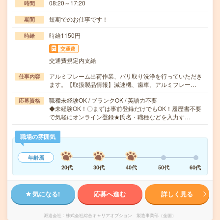
08:20～17:20
時間
短期でのお仕事です！
期間
時給1150円
時給
交通費
交通費規定内支給
アルミフレーム出荷作業、バリ取り洗浄を行っていただき
仕事内容
ます。【取扱製品情報】減速機、歯車、アルミフレー…
職種未経験OK / ブランクOK / 英語力不要
応募資格
◆未経験OK！〇まずは事前登録だけでもOK！履歴書不要
で気軽にオンライン登録★氏名・職種などを入力す…
職場の雰囲気
年齢層
20代
30代
40代
50代
60代
気になる!
応募へ進む
詳しく見る
派遣会社
株式会社綜合キャリアオプション 製造事業部（全国）