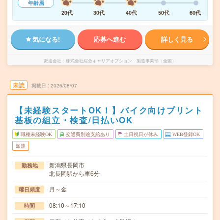
年齢層
20代
30代
40代
50代
60代
気になる!
応募へ進む
詳しく見る
派遣会社
株式会社綜合キャリアオプション 製造事業部（全国）
未読
掲載日
2026/08/07
【未経験スタートOK！】バイク向けプリント
基板の組立・検査/日払いOK
職種未経験OK
交通費別途支給あり
土日祝日が休み
WEB登録OK
派遣
新潟県長岡市
勤務地
北長岡駅から車6分
月～金
曜日頻度
08:10～17:10
時間