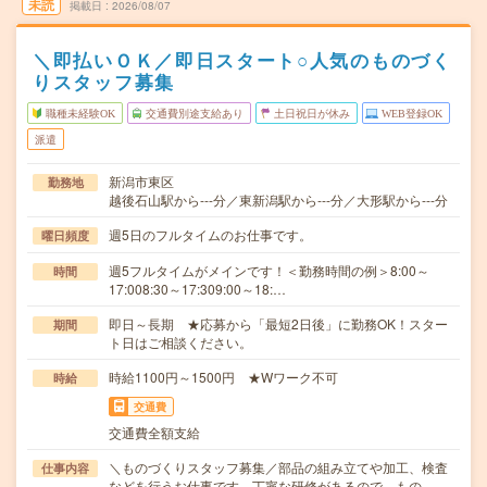
未読
掲載日
2026/08/07
＼即払いＯＫ／即日スタート○人気のものづく
りスタッフ募集
職種未経験OK
交通費別途支給あり
土日祝日が休み
WEB登録OK
派遣
新潟市東区
勤務地
越後石山駅から---分／東新潟駅から---分／大形駅から---分
週5日のフルタイムのお仕事です。
曜日頻度
週5フルタイムがメインです！＜勤務時間の例＞8:00～
時間
17:008:30～17:309:00～18:…
即日～長期 ★応募から「最短2日後」に勤務OK！スター
期間
ト日はご相談ください。
時給1100円～1500円 ★Wワーク不可
時給
交通費
交通費全額支給
＼ものづくりスタッフ募集／部品の組み立てや加工、検査
仕事内容
などを行うお仕事です。丁寧な研修があるので、もの…