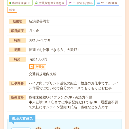
職種未経験OK
交通費別途支給あり
土日祝日が休み
WEB登録OK
派遣
新潟県長岡市
勤務地
月～金
曜日頻度
08:10～17:10
時間
長期でお仕事できる方、大歓迎！
期間
時給1350円
時給
交通費
交通費規定内支給
バイク向けプリント基板の組立・検査のお仕事です。ライ
仕事内容
ン作業ではないので自分のペースでもくもくとお仕事…
職種未経験OK / ブランクOK / 英語力不要
応募資格
◆未経験OK！〇まずは事前登録だけでもOK！履歴書不要
で気軽にオンライン登録★氏名・職種などを入力す…
職場の雰囲気