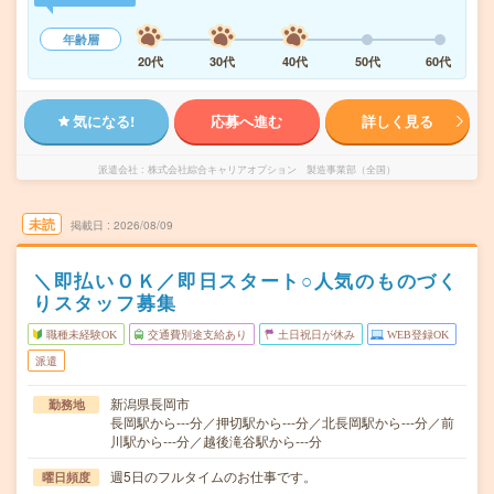
年齢層
20代
30代
40代
50代
60代
気になる!
応募へ進む
詳しく見る
派遣会社
株式会社綜合キャリアオプション 製造事業部（全国）
未読
掲載日
2026/08/09
＼即払いＯＫ／即日スタート○人気のものづく
りスタッフ募集
職種未経験OK
交通費別途支給あり
土日祝日が休み
WEB登録OK
派遣
新潟県長岡市
勤務地
長岡駅から---分／押切駅から---分／北長岡駅から---分／前
川駅から---分／越後滝谷駅から---分
週5日のフルタイムのお仕事です。
曜日頻度