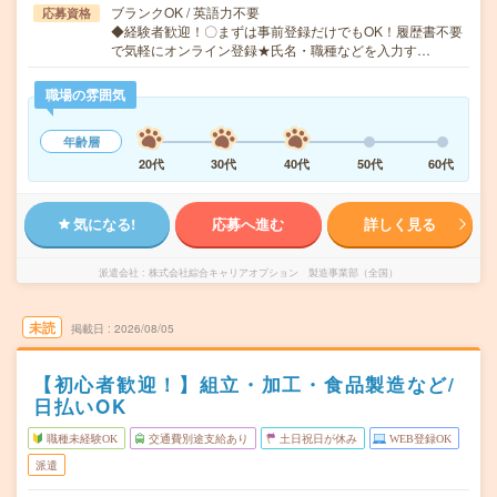
ブランクOK / 英語力不要
応募資格
◆経験者歓迎！〇まずは事前登録だけでもOK！履歴書不要
で気軽にオンライン登録★氏名・職種などを入力す…
職場の雰囲気
年齢層
20代
30代
40代
50代
60代
気になる!
応募へ進む
詳しく見る
派遣会社
株式会社綜合キャリアオプション 製造事業部（全国）
未読
掲載日
2026/08/05
【初心者歓迎！】組立・加工・食品製造など/
日払いOK
職種未経験OK
交通費別途支給あり
土日祝日が休み
WEB登録OK
派遣