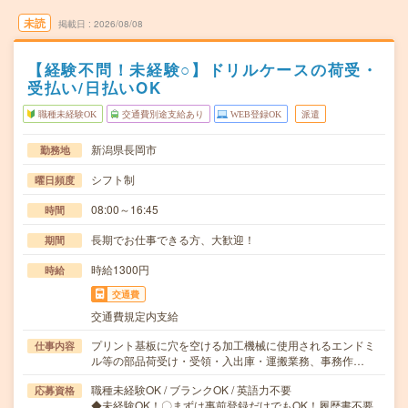
未読
掲載日
2026/08/08
【経験不問！未経験○】ドリルケースの荷受・
受払い/日払いOK
職種未経験OK
交通費別途支給あり
WEB登録OK
派遣
新潟県長岡市
勤務地
シフト制
曜日頻度
08:00～16:45
時間
長期でお仕事できる方、大歓迎！
期間
時給1300円
時給
交通費
交通費規定内支給
プリント基板に穴を空ける加工機械に使用されるエンドミ
仕事内容
ル等の部品荷受け・受領・入出庫・運搬業務、事務作…
職種未経験OK / ブランクOK / 英語力不要
応募資格
◆未経験OK！〇まずは事前登録だけでもOK！履歴書不要