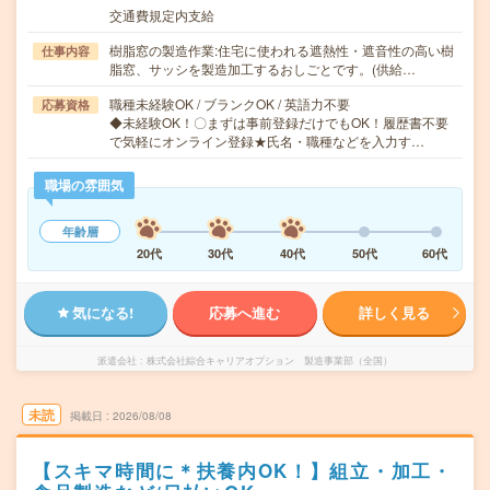
交通費規定内支給
樹脂窓の製造作業:住宅に使われる遮熱性・遮音性の高い樹
仕事内容
脂窓、サッシを製造加工するおしごとです。(供給…
職種未経験OK / ブランクOK / 英語力不要
応募資格
◆未経験OK！〇まずは事前登録だけでもOK！履歴書不要
で気軽にオンライン登録★氏名・職種などを入力す…
職場の雰囲気
年齢層
20代
30代
40代
50代
60代
気になる!
応募へ進む
詳しく見る
派遣会社
株式会社綜合キャリアオプション 製造事業部（全国）
未読
掲載日
2026/08/08
【スキマ時間に＊扶養内OK！】組立・加工・