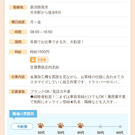
新潟県燕市
勤務地
分水駅から徒歩6分
月～金
曜日頻度
08:00～16:50
時間
長期でお仕事できる方、大歓迎！
期間
時給1500円
時給
交通費
交通費規定内支給
金属加工機を図面を見ながら、お客様の仕様に合わせてカ
仕事内容
スタマイズしていく組立作業です。ドライバーやスパ…
ブランクOK / 英語力不要
応募資格
◆経験者歓迎！〇まずは事前登録だけでもOK！履歴書不要
で気軽にオンライン登録★氏名・職種などを入力す…
職場の雰囲気
年齢層
20代
30代
40代
50代
60代