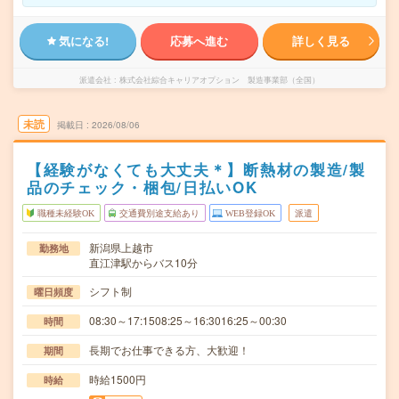
気になる!
応募へ進む
詳しく見る
派遣会社
株式会社綜合キャリアオプション 製造事業部（全国）
未読
掲載日
2026/08/06
【経験がなくても大丈夫＊】断熱材の製造/製
品のチェック・梱包/日払いOK
職種未経験OK
交通費別途支給あり
WEB登録OK
派遣
新潟県上越市
勤務地
直江津駅からバス10分
シフト制
曜日頻度
08:30～17:1508:25～16:3016:25～00:30
時間
長期でお仕事できる方、大歓迎！
期間
時給1500円
時給