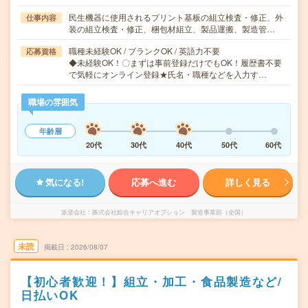
民生機器に使用されるプリント基板の組立検査・修正、外
仕事内容
装の組立検査・修正、梱包材組立、製品運搬、製造管…
職種未経験OK / ブランクOK / 英語力不要
応募資格
◆未経験OK！〇まずは事前登録だけでもOK！履歴書不要
で気軽にオンライン登録★氏名・職種などを入力す…
職場の雰囲気
年齢層
20代
30代
40代
50代
60代
気になる!
応募へ進む
詳しく見る
派遣会社
株式会社綜合キャリアオプション 製造事業部（全国）
未読
掲載日
2026/08/07
【初心者歓迎！】組立・加工・食品製造など/
日払いOK