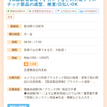
チック部品の成型、検査/日払いOK
職種未経験OK
交通費別途支給あり
土日祝日が休み
WEB登録OK
派遣
新潟県十日町市
勤務地
月～金
曜日頻度
08:00～17:00
時間
長期でお仕事できる方、大歓迎！
期間
時給1050～1200円
時給
交通費
交通費規定内支給
カメラなどの外装プラスチック部品の検査・塗装工程の部
仕事内容
品の治具脱着。【取扱製品情報】プラスチック成形・…
職種未経験OK / ブランクOK / 英語力不要
応募資格
◆未経験OK！〇まずは事前登録だけでもOK！履歴書不要
で気軽にオンライン登録★氏名・職種などを入力す…
職場の雰囲気