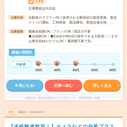
交通費
交通費規定内支給
自動車のマフラー内に使用される断熱材の製造業務。製造
仕事内容
ラインの運転、工程検査、製品梱包、製造設備点検、…
職種未経験OK / ブランクOK / 英語力不要
応募資格
◆未経験OK！◆ExcelやWordの操作できる方歓迎！〇まず
は事前登録だけでもOK！履歴書不要で気…
職場の雰囲気
年齢層
20代
30代
40代
50代
60代
気になる!
応募へ進む
詳しく見る
派遣会社
株式会社綜合キャリアオプション 製造事業部（全国）
未読
掲載日
2026/08/05
【未経験者歓迎！】カメラなどの外装プラス