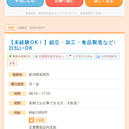
気になる!
応募へ進む
詳しく見る
派遣会社
株式会社綜合キャリアオプション 製造事業部（全国）
未読
掲載日
2026/08/07
【未経験OK！】組立・加工・食品製造など/
日払いOK
職種未経験OK
交通費別途支給あり
土日祝日が休み
WEB登録OK
派遣
新潟県長岡市
勤務地
月～金
曜日頻度
08:10～17:10
時間
長期でお仕事できる方、大歓迎！
期間
時給1350円
時給
交通費
交通費規定内支給