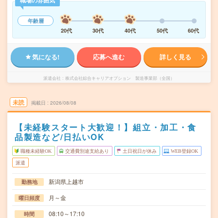
職場の雰囲気
年齢層
20代
30代
40代
50代
60代
気になる!
応募へ進む
詳しく見る
派遣会社
株式会社綜合キャリアオプション 製造事業部（全国）
未読
掲載日
2026/08/08
【未経験スタート大歓迎！】組立・加工・食
品製造など/日払いOK
職種未経験OK
交通費別途支給あり
土日祝日が休み
WEB登録OK
派遣
新潟県上越市
勤務地
月～金
曜日頻度
08:10～17:10
時間