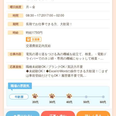
月～金
曜日頻度
08:30～17:2017:00～02:00
時間
長期でお仕事できる方、大歓迎！
期間
時給1750円
時給
交通費
交通費規定内支給
電気の通り道をつける為の機械を組立て、検査。・電動ド
仕事内容
ライバーでのネジ締・専用の機械にセットして検査・…
職種未経験OK / ブランクOK / 英語力不要
応募資格
◆未経験OK！◆ExcelやWordの操作できる方歓迎！〇まず
は事前登録だけでもOK！履歴書不要で気…
職場の雰囲気
年齢層
20代
30代
40代
50代
60代
気になる!
応募へ進む
詳しく見る