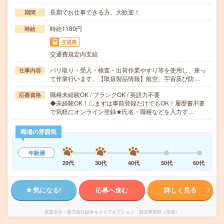
長期でお仕事できる方、大歓迎！
期間
時給1180円
時給
交通費
交通費規定内支給
バリ取り・受入・検査・出荷作業やすり等を使用し、座っ
仕事内容
て作業行います。【取扱製品情報】航空、宇宙及び防…
職種未経験OK / ブランクOK / 英語力不要
応募資格
◆未経験OK！〇まずは事前登録だけでもOK！履歴書不要
で気軽にオンライン登録★氏名・職種などを入力す…
職場の雰囲気
年齢層
20代
30代
40代
50代
60代
気になる!
応募へ進む
詳しく見る
派遣会社
株式会社綜合キャリアオプション 製造事業部（全国）