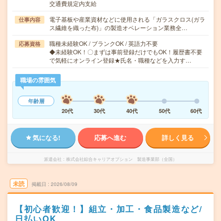
交通費規定内支給
電子基板や産業資材などに使用される「ガラスクロス(ガラ
仕事内容
ス繊維を織った布)」の製造オペレーション業務全…
職種未経験OK / ブランクOK / 英語力不要
応募資格
◆未経験OK！〇まずは事前登録だけでもOK！履歴書不要
で気軽にオンライン登録★氏名・職種などを入力す…
職場の雰囲気
年齢層
20代
30代
40代
50代
60代
気になる!
応募へ進む
詳しく見る
派遣会社
株式会社綜合キャリアオプション 製造事業部（全国）
未読
掲載日
2026/08/09
【初心者歓迎！】組立・加工・食品製造など/
日払いOK