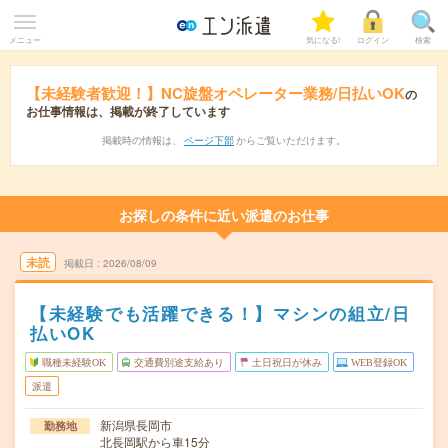
メニュー
気になる!
ログイン
検索
【未経験者歓迎！】NC旋盤オペレーター業務/日払いOK
の
お仕事情報は、掲載が終了しています
掲載時の情報は、
ページ下部
からご覧いただけます。
お探しの条件に近い派遣のお仕事
未読
掲載日
2026/08/09
【未経験でも活躍できる！】マシンの組立/日
払いOK
職種未経験OK
交通費別途支給あり
土日祝日が休み
WEB登録OK
派遣
新潟県長岡市
勤務地
北長岡駅から車15分