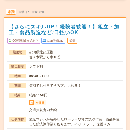
未読
掲載日
2026/08/05
【さらにスキルUP！経験者歓迎！】組立・加
工・食品製造など/日払いOK
交通費別途支給あり
WEB登録OK
派遣
新潟県北蒲原郡
勤務地
佐々木駅から車13分
シフト制
曜日頻度
08:30～17:20
時間
長期でお仕事できる方、大歓迎！
期間
時給1150円
時給
交通費
交通費規定内支給
製造マシンから外したローラーや枠の洗浄作業→薬品を使
仕事内容
った酸洗浄作業もあります。(ヘルメット、保護メガ…