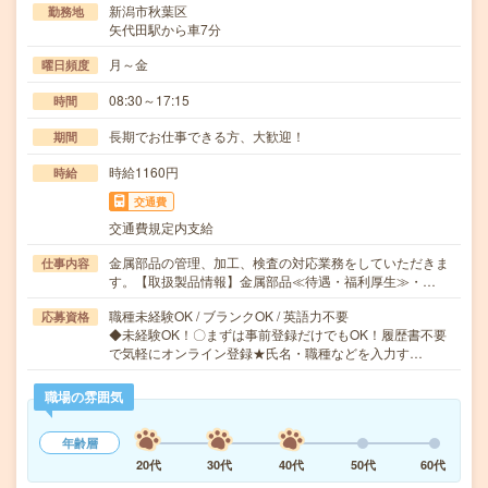
新潟市秋葉区
勤務地
矢代田駅から車7分
月～金
曜日頻度
08:30～17:15
時間
長期でお仕事できる方、大歓迎！
期間
時給1160円
時給
交通費
交通費規定内支給
金属部品の管理、加工、検査の対応業務をしていただきま
仕事内容
す。【取扱製品情報】金属部品≪待遇・福利厚生≫・…
職種未経験OK / ブランクOK / 英語力不要
応募資格
◆未経験OK！〇まずは事前登録だけでもOK！履歴書不要
で気軽にオンライン登録★氏名・職種などを入力す…
職場の雰囲気
年齢層
20代
30代
40代
50代
60代