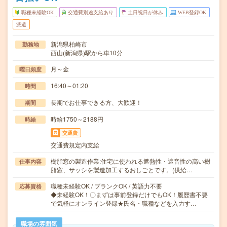
職種未経験OK
交通費別途支給あり
土日祝日が休み
WEB登録OK
派遣
新潟県柏崎市
勤務地
西山(新潟県)駅から車10分
月～金
曜日頻度
16:40～01:20
時間
長期でお仕事できる方、大歓迎！
期間
時給1750～2188円
時給
交通費
交通費規定内支給
樹脂窓の製造作業:住宅に使われる遮熱性・遮音性の高い樹
仕事内容
脂窓、サッシを製造加工するおしごとです。(供給…
職種未経験OK / ブランクOK / 英語力不要
応募資格
◆未経験OK！〇まずは事前登録だけでもOK！履歴書不要
で気軽にオンライン登録★氏名・職種などを入力す…
職場の雰囲気