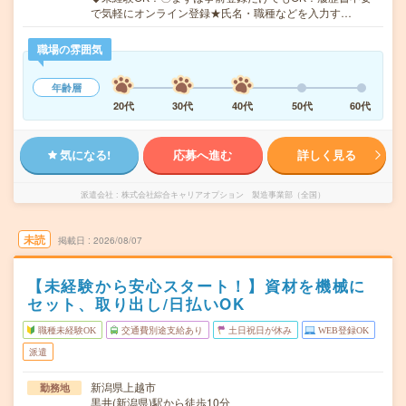
で気軽にオンライン登録★氏名・職種などを入力す…
職場の雰囲気
年齢層
20代
30代
40代
50代
60代
気になる!
応募へ進む
詳しく見る
派遣会社
株式会社綜合キャリアオプション 製造事業部（全国）
未読
掲載日
2026/08/07
【未経験から安心スタート！】資材を機械に
セット、取り出し/日払いOK
職種未経験OK
交通費別途支給あり
土日祝日が休み
WEB登録OK
派遣
新潟県上越市
勤務地
黒井(新潟県)駅から徒歩10分