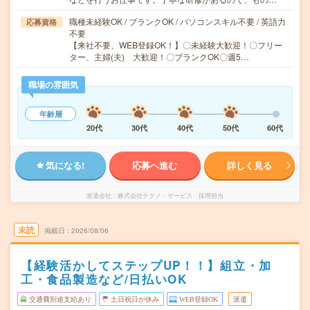
職種未経験OK / ブランクOK / パソコンスキル不要 / 英語力
応募資格
不要
【来社不要、WEB登録OK！】〇未経験大歓迎！〇フリー
ター、主婦(夫) 大歓迎！〇ブランクOK〇週5…
職場の雰囲気
年齢層
20代
30代
40代
50代
60代
気になる!
応募へ進む
詳しく見る
派遣会社
株式会社テクノ・サービス 採用担当
未読
掲載日
2026/08/06
【経験活かしてステップUP！！】組立・加
工・食品製造など/日払いOK
交通費別途支給あり
土日祝日が休み
WEB登録OK
派遣