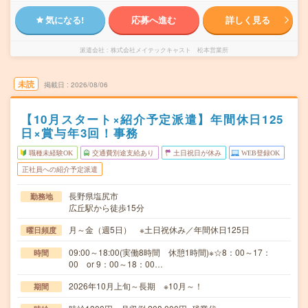
気になる!
応募へ進む
詳しく見る
派遣会社
株式会社メイテックキャスト 松本営業所
未読
掲載日
2026/08/06
【10月スタート×紹介予定派遣】年間休日125
日×賞与年3回！事務
職種未経験OK
交通費別途支給あり
土日祝日が休み
WEB登録OK
正社員への紹介予定派遣
長野県塩尻市
勤務地
広丘駅から徒歩15分
月～金（週5日） ※土日祝休み／年間休日125日
曜日頻度
09:00～18:00(実働8時間 休憩1時間)※☆8：00～17：
時間
00 or 9：00～18：00…
2026年10月上旬～長期 ※10月～！
期間