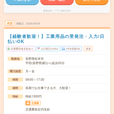
派遣会社
アデコ株式会社
未読
掲載日
2026/08/06
【経験者歓迎！】工業用品の受発注・入力/日
払いOK
交通費別途支給あり
土日祝日が休み
WEB登録OK
派遣
長野県松本市
勤務地
平田(長野県)駅から徒歩20分
月～金
曜日頻度
09:00～17:30
時間
長期でお仕事できる方、大歓迎！
期間
時給1300円
時給
交通費
交通費規定内支給