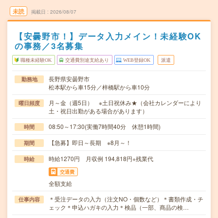
未読
掲載日
2026/08/07
【安曇野市！】データ入力メイン！未経験OK
の事務／3名募集
職種未経験OK
交通費別途支給あり
WEB登録OK
派遣
長野県安曇野市
勤務地
松本駅から車15分／梓橋駅から車10分
月～金（週5日） ※土日祝休み★（会社カレンダーにより
曜日頻度
土・祝日出勤がある場合があります）
08:50～17:30(実働7時間40分 休憩1時間)
時間
【急募】即日～長期 ※8月～！
期間
時給1270円 月収例 194,818円+残業代
時給
交通費
全額支給
＊受注データの入力（注文NO・個数など）＊書類作成・チ
仕事内容
ェック＊申込ハガキの入力＊検品（一部、商品の検…