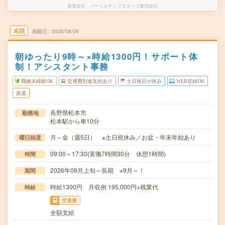
派遣会社
パーソルテンプスタッフ株式会社
未読
掲載日
2026/08/06
朝ゆったり9時～×時給1300円！サポート体
制！アシスタント事務
職種未経験OK
交通費別途支給あり
土日祝日が休み
WEB登録OK
派遣
長野県松本市
勤務地
松本駅から車10分
月～金（週5日） ※土日祝休み／お盆・年末年始あり
曜日頻度
09:00～17:30(実働7時間30分 休憩1時間)
時間
2026年09月上旬～長期 ※9月～！
期間
時給1300円 月収例 195,000円+残業代
時給
交通費
全額支給