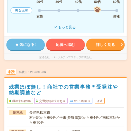
20代
30代
40代
50代
60代
男女比率
女性
男性
もっと見る
気になる!
応募へ進む
詳しく見る
派遣会社
パーソルテンプスタッフ株式会社
未読
掲載日
2026/08/06
残業ほぼ無し！商社での営業事務＊受発注や
納期調整など
職種未経験OK
交通費別途支給あり
WEB登録OK
派遣
長野県松本市
勤務地
村井駅から車6分／平田(長野県)駅から車4分／南松本駅か
ら車10分