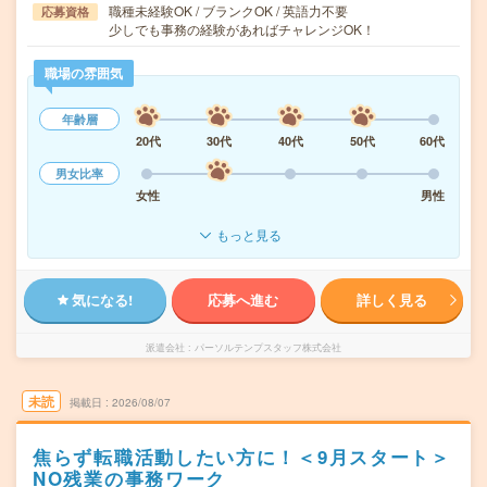
職種未経験OK / ブランクOK / 英語力不要
応募資格
少しでも事務の経験があればチャレンジOK！
職場の雰囲気
年齢層
20代
30代
40代
50代
60代
男女比率
女性
男性
もっと見る
気になる!
応募へ進む
詳しく見る
派遣会社
パーソルテンプスタッフ株式会社
未読
掲載日
2026/08/07
焦らず転職活動したい方に！＜9月スタート＞
NO残業の事務ワーク