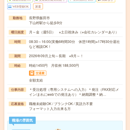
WEB登録OK
派遣
長野県飯田市
勤務地
下山村駅から徒歩9分
月～金（週5日） ※土日祝休み（※会社カレンダーあり）
曜日頻度
08:30～16:00(実働6時間30分 休憩1時間)※17時30分退社
時間
など相談OK！
2026年09月上旬～長期 ※9月～！
期間
時給1450円 月収例 188,500円
時給
交通費
全額支給
＊受注処理（専用システムへの入力）＊発注（FAX対応メ
仕事内容
イン/まれにwebでの発注あり）＊納期調整＊納…
職種未経験OK / ブランクOK / 英語力不要
応募資格
フォーマット入力出来る方
職場の雰囲気