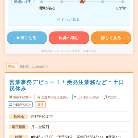
職場の様子
活気がある
しずか
もっと見る
気になる!
応募へ進む
詳しく見る
派遣会社
パーソルテンプスタッフ株式会社
未読
掲載日
2026/08/07
営業事務デビュー！＊受発注業務など＊土日
祝休み
職種未経験OK
交通費別途支給あり
土日祝日が休み
残業なし
WEB登録OK
派遣
長野県松本市
勤務地
月～金曜日
曜日頻度
■8:45～17:30（休憩60分 実働7時間45分） ■残業なし
時間