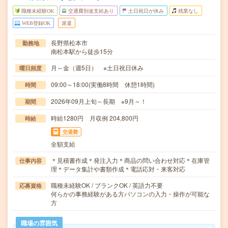
職種未経験OK
交通費別途支給あり
土日祝日が休み
残業なし
WEB登録OK
派遣
長野県松本市
勤務地
南松本駅から徒歩15分
月～金（週5日） ※土日祝日休み
曜日頻度
09:00～18:00(実働8時間 休憩1時間)
時間
2026年09月上旬～長期 ※9月～！
期間
時給1280円 月収例 204,800円
時給
交通費
全額支給
＊見積書作成＊発注入力＊商品の問い合わせ対応＊在庫管
仕事内容
理＊データ集計や書類作成＊電話応対・来客対応
職種未経験OK / ブランクOK / 英語力不要
応募資格
何らかの事務経験がある方パソコンの入力・操作が可能な
方
職場の雰囲気