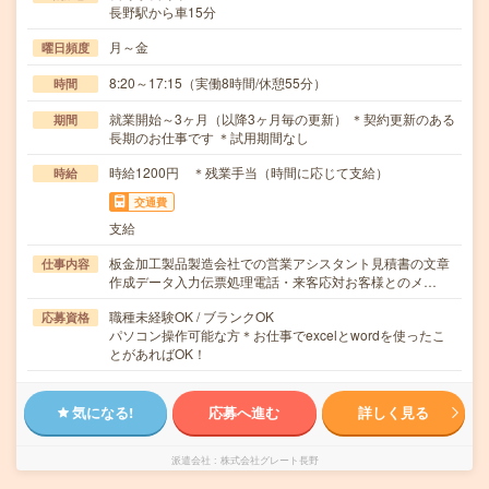
長野駅から車15分
月～金
曜日頻度
8:20～17:15（実働8時間/休憩55分）
時間
就業開始～3ヶ月（以降3ヶ月毎の更新） ＊契約更新のある
期間
長期のお仕事です ＊試用期間なし
時給1200円 ＊残業手当（時間に応じて支給）
時給
交通費
支給
板金加工製品製造会社での営業アシスタント見積書の文章
仕事内容
作成データ入力伝票処理電話・来客応対お客様とのメ…
職種未経験OK / ブランクOK
応募資格
パソコン操作可能な方＊お仕事でexcelとwordを使ったこ
とがあればOK！
気になる!
応募へ進む
詳しく見る
派遣会社
株式会社グレート長野