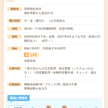
長野県松本市
勤務地
南松本駅から徒歩21分
月～金（週5日） ※土日祝休み
曜日頻度
08:30～17:30(実働8時間 休憩1時間)
時間
2026年08月下旬～長期 2027年9月までを予定（延長の可
期間
能性あり） ※8月～！
時給1350円 月収例 216,000円
時給
交通費
全額支給
＊取引先からの注文処理、発注業務（システムへの入
仕事内容
力！）＊請求書処理＊各種申請書作成・チェック・提出
＊…
職種未経験OK / ブランクOK / 英語力不要
応募資格
事務経験がある方
職場の雰囲気