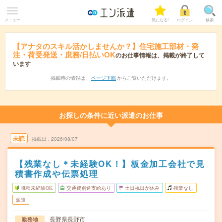
メニュー
気になる!
ログイン
検索
【アナタのスキル活かしませんか？】住宅施工部材・発
注・荷受発送・庶務/日払いOK
のお仕事情報は、掲載が終了して
います
掲載時の情報は、
ページ下部
からご覧いただけます。
お探しの条件に近い派遣のお仕事
未読
掲載日
2026/08/07
【残業なし＊未経験OK！】板金加工会社で見
積書作成や伝票処理
職種未経験OK
交通費別途支給あり
土日祝日が休み
残業なし
派遣
長野県長野市
勤務地