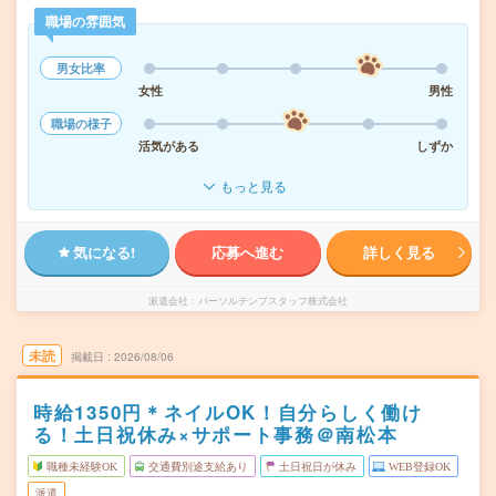
職場の雰囲気
男女比率
女性
男性
職場の様子
活気がある
しずか
もっと見る
気になる!
応募へ進む
詳しく見る
派遣会社
パーソルテンプスタッフ株式会社
未読
掲載日
2026/08/06
時給1350円＊ネイルOK！自分らしく働け
る！土日祝休み×サポート事務＠南松本
職種未経験OK
交通費別途支給あり
土日祝日が休み
WEB登録OK
派遣