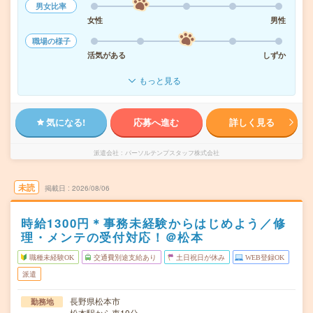
男女比率
女性
男性
職場の様子
活気がある
しずか
もっと見る
気になる!
応募へ進む
詳しく見る
派遣会社
パーソルテンプスタッフ株式会社
未読
掲載日
2026/08/06
時給1300円＊事務未経験からはじめよう／修
理・メンテの受付対応！＠松本
職種未経験OK
交通費別途支給あり
土日祝日が休み
WEB登録OK
派遣
長野県松本市
勤務地
松本駅から車10分