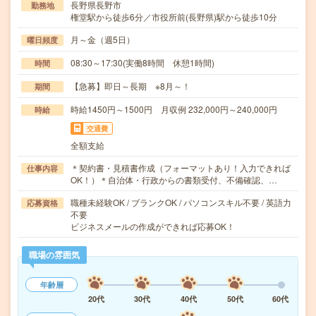
長野県長野市
勤務地
権堂駅から徒歩6分／市役所前(長野県)駅から徒歩10分
月～金（週5日）
曜日頻度
08:30～17:30(実働8時間 休憩1時間)
時間
【急募】即日～長期 ※8月～！
期間
時給1450円～1500円 月収例 232,000円～240,000円
時給
交通費
全額支給
＊契約書・見積書作成（フォーマットあり！入力できれば
仕事内容
OK！）＊自治体・行政からの書類受付、不備確認、…
職種未経験OK / ブランクOK / パソコンスキル不要 / 英語力
応募資格
不要
ビジネスメールの作成ができれば応募OK！
職場の雰囲気
年齢層
20代
30代
40代
50代
60代