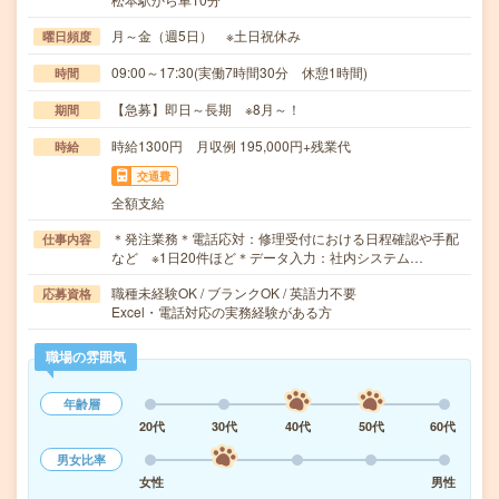
月～金（週5日） ※土日祝休み
曜日頻度
09:00～17:30(実働7時間30分 休憩1時間)
時間
【急募】即日～長期 ※8月～！
期間
時給1300円 月収例 195,000円+残業代
時給
交通費
全額支給
＊発注業務＊電話応対：修理受付における日程確認や手配
仕事内容
など ※1日20件ほど＊データ入力：社内システム…
職種未経験OK / ブランクOK / 英語力不要
応募資格
Excel・電話対応の実務経験がある方
職場の雰囲気
年齢層
20代
30代
40代
50代
60代
男女比率
女性
男性