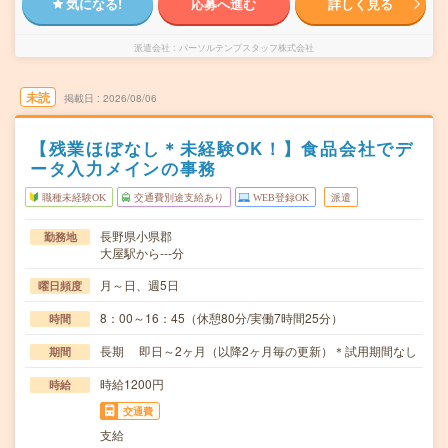
気になる!
応募へ進む
詳しく見る
派遣会社
パーソルテンプスタッフ株式会社
未読
掲載日
2026/08/06
【残業ほぼなし＊未経験OK！】食品会社でデ
ータ入力メインの事務
職種未経験OK
交通費別途支給あり
WEB登録OK
派遣
長野県小県郡
勤務地
大屋駅から---分
月～日、週5日
曜日頻度
8：00～16：45（休憩80分/実働7時間25分）
時間
長期 即日～2ヶ月（以降2ヶ月毎の更新）＊試用期間なし
期間
時給1200円
時給
交通費
支給