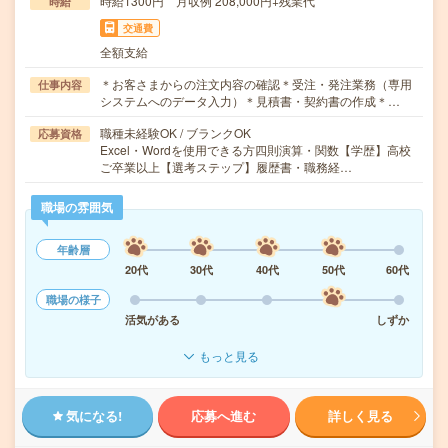
時給1300円 月収例 208,000円+残業代
時給
交通費
全額支給
＊お客さまからの注文内容の確認＊受注・発注業務（専用
仕事内容
システムへのデータ入力）＊見積書・契約書の作成＊…
職種未経験OK / ブランクOK
応募資格
Excel・Wordを使用できる方四則演算・関数【学歴】高校
ご卒業以上【選考ステップ】履歴書・職務経…
職場の雰囲気
年齢層
20代
30代
40代
50代
60代
職場の様子
活気がある
しずか
もっと見る
気になる!
応募へ進む
詳しく見る