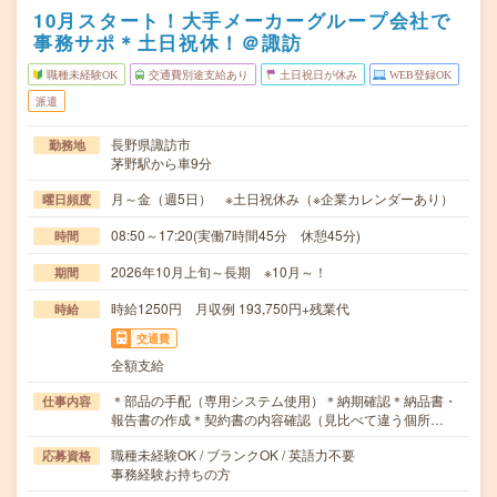
10月スタート！大手メーカーグループ会社で
事務サポ＊土日祝休！＠諏訪
職種未経験OK
交通費別途支給あり
土日祝日が休み
WEB登録OK
派遣
長野県諏訪市
勤務地
茅野駅から車9分
月～金（週5日） ※土日祝休み（※企業カレンダーあり）
曜日頻度
08:50～17:20(実働7時間45分 休憩45分)
時間
2026年10月上旬～長期 ※10月～！
期間
時給1250円 月収例 193,750円+残業代
時給
交通費
全額支給
＊部品の手配（専用システム使用）＊納期確認＊納品書・
仕事内容
報告書の作成＊契約書の内容確認（見比べて違う個所…
職種未経験OK / ブランクOK / 英語力不要
応募資格
事務経験お持ちの方