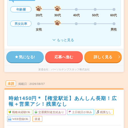
年齢層
20代
30代
40代
50代
60代
男女比率
女性
男性
もっと見る
気になる!
応募へ進む
詳しく見る
派遣会社
パーソルテンプスタッフ株式会社
未読
掲載日
2026/08/07
時給1450円＊【権堂駅近】あんしん長期！広
報＋営業アシ！残業なし
職種未経験OK
交通費別途支給あり
土日祝日が休み
残業なし
WEB登録OK
派遣