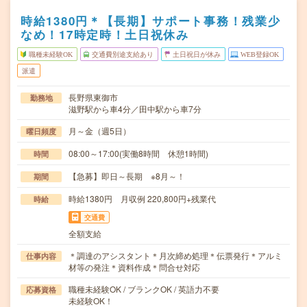
時給1380円＊【長期】サポート事務！残業少
なめ！17時定時！土日祝休み
職種未経験OK
交通費別途支給あり
土日祝日が休み
WEB登録OK
派遣
長野県東御市
勤務地
滋野駅から車4分／田中駅から車7分
月～金（週5日）
曜日頻度
08:00～17:00(実働8時間 休憩1時間)
時間
【急募】即日～長期 ※8月～！
期間
時給1380円 月収例 220,800円+残業代
時給
交通費
全額支給
＊調達のアシスタント＊月次締め処理＊伝票発行＊アルミ
仕事内容
材等の発注＊資料作成＊問合せ対応
職種未経験OK / ブランクOK / 英語力不要
応募資格
未経験OK！