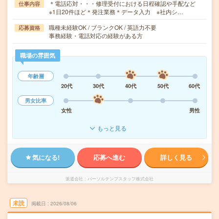
＊電話応対・・・修理受付における日程確認や手配など
仕事内容
※1日20件ほど＊発注業務＊データ入力 ※社内シ…
職種未経験OK / ブランクOK / 英語力不要
応募資格
事務経験・電話対応の経験がある方
職場の雰囲気
年齢層
20代
30代
40代
50代
60代
男女比率
女性
男性
もっと見る
気になる!
応募へ進む
詳しく見る
派遣会社
パーソルテンプスタッフ株式会社
未読
掲載日
2026/08/06