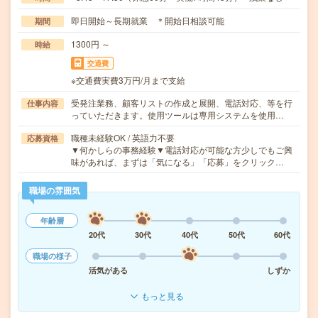
即日開始～長期就業 ＊開始日相談可能
期間
1300円 ～
時給
交通費
※交通費実費3万円/月まで支給
受発注業務、顧客リストの作成と展開、電話対応、等を行
仕事内容
っていただきます。使用ツールは専用システムを使用…
職種未経験OK / 英語力不要
応募資格
▼何かしらの事務経験▼電話対応が可能な方少しでもご興
味があれば、まずは「気になる」「応募」をクリック…
職場の雰囲気
年齢層
20代
30代
40代
50代
60代
職場の様子
活気がある
しずか
もっと見る