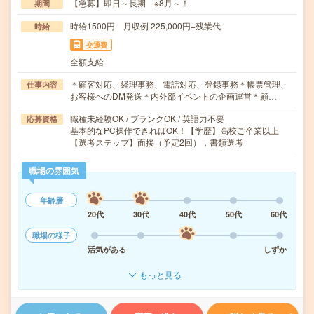
【急募】即日～長期 ※8月～！
期間
時給1500円 月収例 225,000円+残業代
時給
交通費
全額支給
＊顧客対応、経理事務、電話対応、登録事務＊帳票管理、
仕事内容
お客様へのDM発送＊内外部イベントの企画運営＊顧…
職種未経験OK / ブランクOK / 英語力不要
応募資格
基本的なPC操作できればOK！【学歴】高校ご卒業以上
【選考ステップ】面接（予定2回），書類選考
職場の雰囲気
年齢層
20代
30代
40代
50代
60代
職場の様子
活気がある
しずか
もっと見る