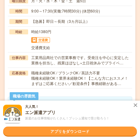
月・火・水・木・金・土 週5日
曜日頻度
9:00～17:30(実働:7時間30分) (休憩60分)
時間
【急募】即日～長期（3カ月以上）
期間
時給1380円
時給
交通費
交通費支給
工業用品商社での営業事務です。受発注を中心に安定した
仕事内容
業務を担当し、残業ほぼなし×土日祝休みでプライベ…
職種未経験OK / ブランクOK / 英語力不要
応募資格
職種未経験OK！業界未経験OK！【こんな方におススメ！
まずはご応募ください／歓迎条件】事務経験がある…
職場の雰囲気
大人気！
年齢層
エン派遣アプリ
20代
30代
40代
50代
60代
派遣のお仕事情報がたくさん！プッシュ通知で受け取ろう！
仕事の仕方
アプリをダウンロード
テキパキ
コツコツ