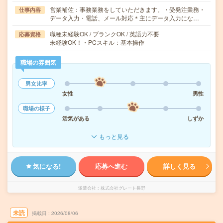
営業補佐：事務業務をしていただきます。・受発注業務・
仕事内容
データ入力・電話、メール対応＊主にデータ入力にな…
職種未経験OK / ブランクOK / 英語力不要
応募資格
未経験OK！・PCスキル：基本操作
職場の雰囲気
男女比率
女性
男性
職場の様子
活気がある
しずか
もっと見る
気になる!
応募へ進む
詳しく見る
派遣会社
株式会社グレート長野
未読
掲載日
2026/08/06