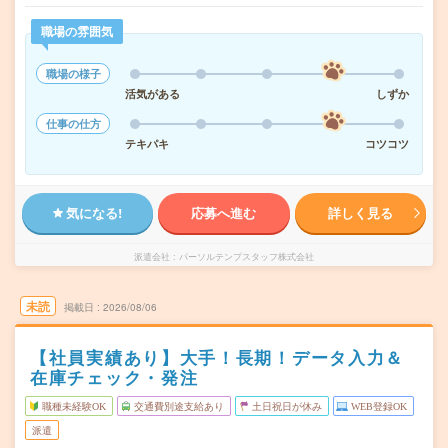
職場の雰囲気
職場の様子
活気がある
しずか
仕事の仕方
テキパキ
コツコツ
気になる!
応募へ進む
詳しく見る
派遣会社
パーソルテンプスタッフ株式会社
未読
掲載日
2026/08/06
【社員実績あり】大手！長期！データ入力＆
在庫チェック・発注
職種未経験OK
交通費別途支給あり
土日祝日が休み
WEB登録OK
派遣