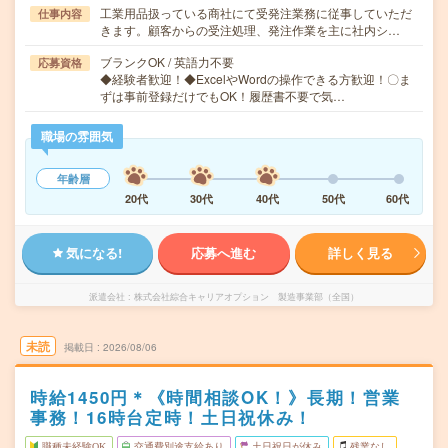
工業用品扱っている商社にて受発注業務に従事していただ
仕事内容
きます。顧客からの受注処理、発注作業を主に社内シ…
ブランクOK / 英語力不要
応募資格
◆経験者歓迎！◆ExcelやWordの操作できる方歓迎！〇ま
ずは事前登録だけでもOK！履歴書不要で気…
職場の雰囲気
年齢層
20代
30代
40代
50代
60代
気になる!
応募へ進む
詳しく見る
派遣会社
株式会社綜合キャリアオプション 製造事業部（全国）
未読
掲載日
2026/08/06
時給1450円＊《時間相談OK！》長期！営業
事務！16時台定時！土日祝休み！
職種未経験OK
交通費別途支給あり
土日祝日が休み
残業なし