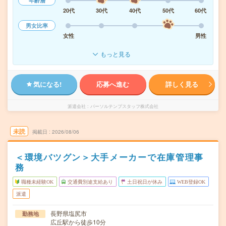
年齢層
20代
30代
40代
50代
60代
男女比率
女性
男性
もっと見る
気になる!
応募へ進む
詳しく見る
派遣会社
パーソルテンプスタッフ株式会社
未読
掲載日
2026/08/06
＜環境バツグン＞大手メーカーで在庫管理事
務
職種未経験OK
交通費別途支給あり
土日祝日が休み
WEB登録OK
派遣
長野県塩尻市
勤務地
広丘駅から徒歩10分