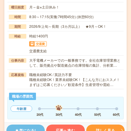
月～金※土日休み！
曜日頻度
8:30～17:15(実働:7時間45分) (休憩60分)
時間
2026/9/上旬～長期（3カ月以上） ★9月～OK！
期間
時給1400円
時給
交通費
交通費支給
大手電機メーカーでの一般事務です。全社在庫管理業務と
仕事内容
して、販売拠点や製造拠点の在庫情報の集計、分析業…
職種未経験OK / 英語力不要
応募資格
職種未経験OK！業界未経験OK！【こんな方におススメ！
まずはご応募ください／歓迎条件】生産管理や需給…
職場の雰囲気
年齢層
20代
30代
40代
50代
60代
気になる!
応募へ進む
詳しく見る