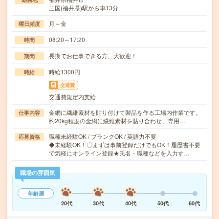
三国(福井県)駅から車13分
月～金
曜日頻度
08:20～17:20
時間
長期でお仕事できる方、大歓迎！
期間
時給1300円
時給
交通費
交通費規定内支給
金網に繊維素材を貼り付けて製品を作る工場内作業です。
仕事内容
約20kg程度の金網に繊維素材を貼り合わせ、専用…
職種未経験OK / ブランクOK / 英語力不要
応募資格
◆未経験OK！〇まずは事前登録だけでもOK！履歴書不要
で気軽にオンライン登録★氏名・職種などを入力す…
職場の雰囲気
年齢層
20代
30代
40代
50代
60代