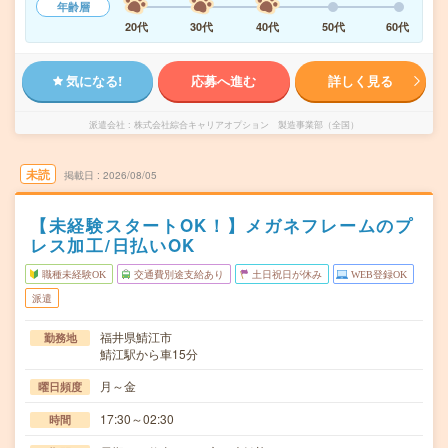
年齢層
20代
30代
40代
50代
60代
気になる!
応募へ進む
詳しく見る
派遣会社
株式会社綜合キャリアオプション 製造事業部（全国）
未読
掲載日
2026/08/05
【未経験スタートOK！】メガネフレームのプ
レス加工/日払いOK
職種未経験OK
交通費別途支給あり
土日祝日が休み
WEB登録OK
派遣
福井県鯖江市
勤務地
鯖江駅から車15分
月～金
曜日頻度
17:30～02:30
時間