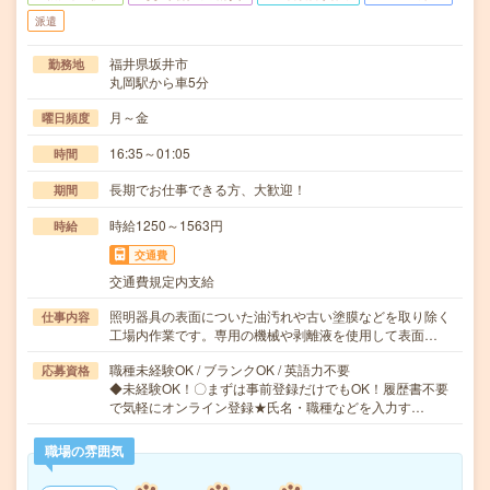
派遣
福井県坂井市
勤務地
丸岡駅から車5分
月～金
曜日頻度
16:35～01:05
時間
長期でお仕事できる方、大歓迎！
期間
時給1250～1563円
時給
交通費
交通費規定内支給
照明器具の表面についた油汚れや古い塗膜などを取り除く
仕事内容
工場内作業です。専用の機械や剥離液を使用して表面…
職種未経験OK / ブランクOK / 英語力不要
応募資格
◆未経験OK！〇まずは事前登録だけでもOK！履歴書不要
で気軽にオンライン登録★氏名・職種などを入力す…
職場の雰囲気