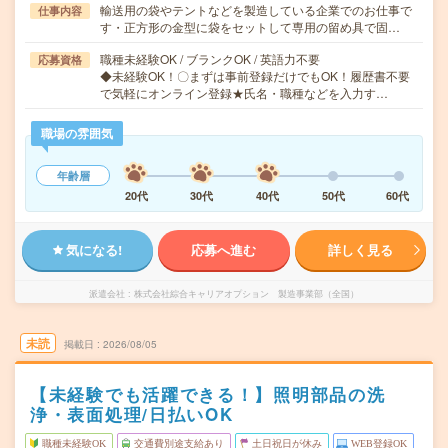
輸送用の袋やテントなどを製造している企業でのお仕事で
仕事内容
す・正方形の金型に袋をセットして専用の留め具で固…
職種未経験OK / ブランクOK / 英語力不要
応募資格
◆未経験OK！〇まずは事前登録だけでもOK！履歴書不要
で気軽にオンライン登録★氏名・職種などを入力す…
職場の雰囲気
年齢層
20代
30代
40代
50代
60代
気になる!
応募へ進む
詳しく見る
派遣会社
株式会社綜合キャリアオプション 製造事業部（全国）
未読
掲載日
2026/08/05
【未経験でも活躍できる！】照明部品の洗
浄・表面処理/日払いOK
職種未経験OK
交通費別途支給あり
土日祝日が休み
WEB登録OK