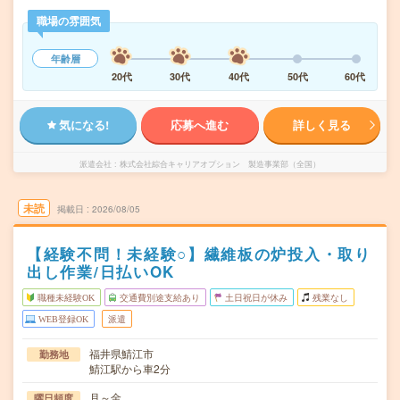
職場の雰囲気
年齢層
20代
30代
40代
50代
60代
気になる!
応募へ進む
詳しく見る
派遣会社
株式会社綜合キャリアオプション 製造事業部（全国）
未読
掲載日
2026/08/05
【経験不問！未経験○】繊維板の炉投入・取り
出し作業/日払いOK
職種未経験OK
交通費別途支給あり
土日祝日が休み
残業なし
WEB登録OK
派遣
福井県鯖江市
勤務地
鯖江駅から車2分
月～金
曜日頻度