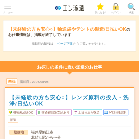
メニュー
気になる!
ログイン
検索
【未経験の方も安心○】輸送袋やテントの製造/日払いOK
の
お仕事情報は、掲載が終了しています
掲載時の情報は、
ページ下部
からご覧いただけます。
お探しの条件に近い派遣のお仕事
未読
掲載日
2026/08/05
【未経験の方も安心○】レンズ原料の投入・洗
浄/日払いOK
職種未経験OK
交通費別途支給あり
土日祝日が休み
WEB登録OK
派遣
福井県鯖江市
勤務地
北鯖江駅から---分