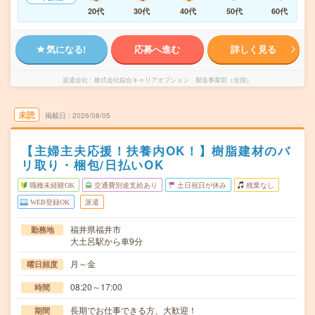
20代
30代
40代
50代
60代
気になる!
応募へ進む
詳しく見る
派遣会社
株式会社綜合キャリアオプション 製造事業部（全国）
未読
掲載日
2026/08/05
【主婦主夫応援！扶養内OK！】樹脂建材のバ
リ取り・梱包/日払いOK
職種未経験OK
交通費別途支給あり
土日祝日が休み
残業なし
WEB登録OK
派遣
福井県福井市
勤務地
大土呂駅から車9分
月～金
曜日頻度
08:20～17:00
時間
長期でお仕事できる方、大歓迎！
期間