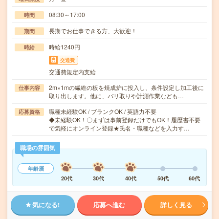
08:30～17:00
時間
長期でお仕事できる方、大歓迎！
期間
時給1240円
時給
交通費
交通費規定内支給
2m×1mの繊維の板を焼成炉に投入し、条件設定し加工後に
仕事内容
取り出します。他に、バリ取りや計測作業なども…
職種未経験OK / ブランクOK / 英語力不要
応募資格
◆未経験OK！〇まずは事前登録だけでもOK！履歴書不要
で気軽にオンライン登録★氏名・職種などを入力す…
職場の雰囲気
年齢層
20代
30代
40代
50代
60代
気になる!
応募へ進む
詳しく見る