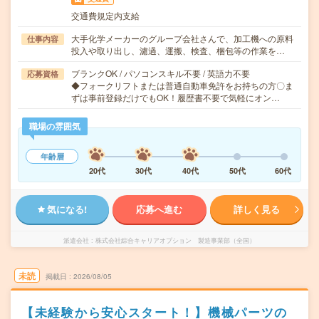
交通費規定内支給
大手化学メーカーのグループ会社さんで、加工機への原料
仕事内容
投入や取り出し、濾過、運搬、検査、梱包等の作業を…
ブランクOK / パソコンスキル不要 / 英語力不要
応募資格
◆フォークリフトまたは普通自動車免許をお持ちの方〇ま
ずは事前登録だけでもOK！履歴書不要で気軽にオン…
職場の雰囲気
年齢層
20代
30代
40代
50代
60代
気になる!
応募へ進む
詳しく見る
派遣会社
株式会社綜合キャリアオプション 製造事業部（全国）
未読
掲載日
2026/08/05
【未経験から安心スタート！】機械パーツの