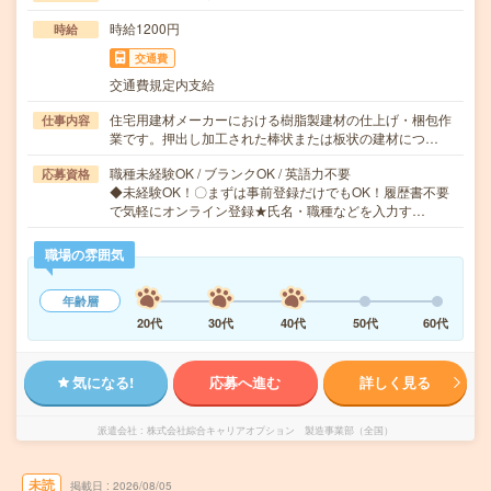
時給1200円
時給
交通費
交通費規定内支給
住宅用建材メーカーにおける樹脂製建材の仕上げ・梱包作
仕事内容
業です。押出し加工された棒状または板状の建材につ…
職種未経験OK / ブランクOK / 英語力不要
応募資格
◆未経験OK！〇まずは事前登録だけでもOK！履歴書不要
で気軽にオンライン登録★氏名・職種などを入力す…
職場の雰囲気
年齢層
20代
30代
40代
50代
60代
気になる!
応募へ進む
詳しく見る
派遣会社
株式会社綜合キャリアオプション 製造事業部（全国）
未読
掲載日
2026/08/05