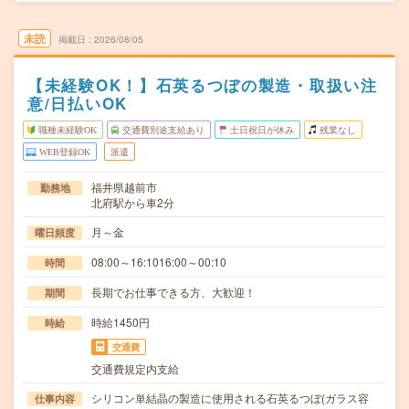
未読
掲載日
2026/08/05
【未経験OK！】石英るつぼの製造・取扱い注
意/日払いOK
職種未経験OK
交通費別途支給あり
土日祝日が休み
残業なし
WEB登録OK
派遣
福井県越前市
勤務地
北府駅から車2分
月～金
曜日頻度
08:00～16:1016:00～00:10
時間
長期でお仕事できる方、大歓迎！
期間
時給1450円
時給
交通費
交通費規定内支給
シリコン単結晶の製造に使用される石英るつぼ(ガラス容
仕事内容