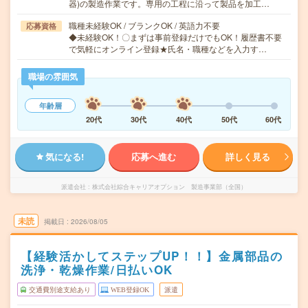
器)の製造作業です。専用の工程に沿って製品を加工…
職種未経験OK / ブランクOK / 英語力不要
応募資格
◆未経験OK！〇まずは事前登録だけでもOK！履歴書不要
で気軽にオンライン登録★氏名・職種などを入力す…
職場の雰囲気
年齢層
20代
30代
40代
50代
60代
気になる!
応募へ進む
詳しく見る
派遣会社
株式会社綜合キャリアオプション 製造事業部（全国）
未読
掲載日
2026/08/05
【経験活かしてステップUP！！】金属部品の
洗浄・乾燥作業/日払いOK
交通費別途支給あり
WEB登録OK
派遣