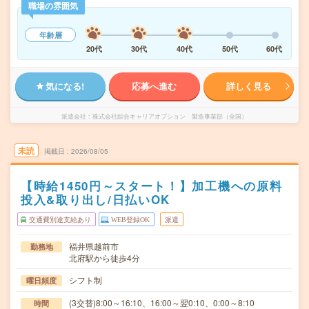
職場の雰囲気
年齢層
20代
30代
40代
50代
60代
気になる!
応募へ進む
詳しく見る
派遣会社
株式会社綜合キャリアオプション 製造事業部（全国）
未読
掲載日
2026/08/05
【時給1450円～スタート！】加工機への原料
投入&取り出し/日払いOK
交通費別途支給あり
WEB登録OK
派遣
福井県越前市
勤務地
北府駅から徒歩4分
シフト制
曜日頻度
(3交替)8:00～16:10、16:00～翌0:10、0:00～8:10
時間