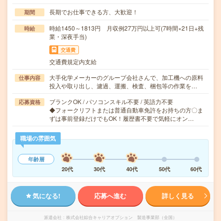
長期でお仕事できる方、大歓迎！
期間
時給1450～1813円 月収例27万円以上可(7時間×21日+残
時給
業・深夜手当)
交通費
交通費規定内支給
大手化学メーカーのグループ会社さんで、加工機への原料
仕事内容
投入や取り出し、濾過、運搬、検査、梱包等の作業を…
ブランクOK / パソコンスキル不要 / 英語力不要
応募資格
◆フォークリフトまたは普通自動車免許をお持ちの方〇ま
ずは事前登録だけでもOK！履歴書不要で気軽にオン…
職場の雰囲気
年齢層
20代
30代
40代
50代
60代
気になる!
応募へ進む
詳しく見る
派遣会社
株式会社綜合キャリアオプション 製造事業部（全国）