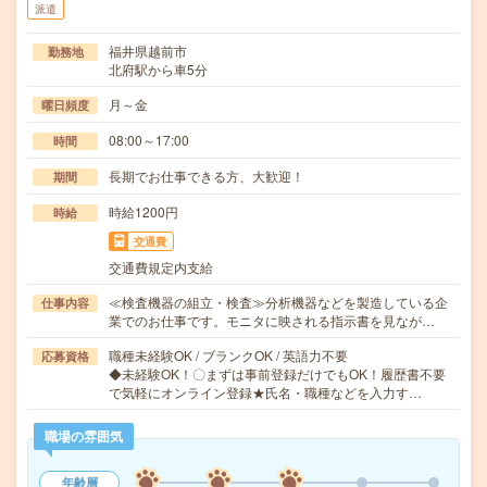
派遣
福井県越前市
勤務地
北府駅から車5分
月～金
曜日頻度
08:00～17:00
時間
長期でお仕事できる方、大歓迎！
期間
時給1200円
時給
交通費
交通費規定内支給
≪検査機器の組立・検査≫分析機器などを製造している企
仕事内容
業でのお仕事です。モニタに映される指示書を見なが…
職種未経験OK / ブランクOK / 英語力不要
応募資格
◆未経験OK！〇まずは事前登録だけでもOK！履歴書不要
で気軽にオンライン登録★氏名・職種などを入力す…
職場の雰囲気
年齢層