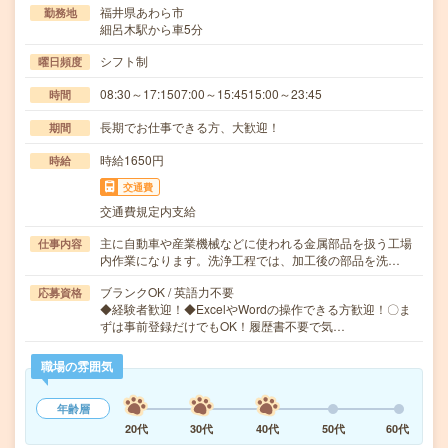
福井県あわら市
勤務地
細呂木駅から車5分
シフト制
曜日頻度
08:30～17:1507:00～15:4515:00～23:45
時間
長期でお仕事できる方、大歓迎！
期間
時給1650円
時給
交通費
交通費規定内支給
主に自動車や産業機械などに使われる金属部品を扱う工場
仕事内容
内作業になります。洗浄工程では、加工後の部品を洗…
ブランクOK / 英語力不要
応募資格
◆経験者歓迎！◆ExcelやWordの操作できる方歓迎！〇ま
ずは事前登録だけでもOK！履歴書不要で気…
職場の雰囲気
年齢層
20代
30代
40代
50代
60代