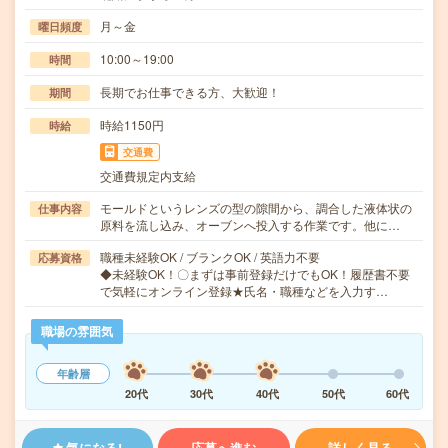
月～金
曜日頻度
10:00～19:00
時間
長期でお仕事できる方、大歓迎！
期間
時給1150円
時給
交通費
交通費規定内支給
モールドというレンズの型の隙間から、調合した液体状の
仕事内容
原料を流し込み、オーブンへ投入する作業です。他に…
職種未経験OK / ブランクOK / 英語力不要
応募資格
◆未経験OK！〇まずは事前登録だけでもOK！履歴書不要
で気軽にオンライン登録★氏名・職種などを入力す…
職場の雰囲気
年齢層
20代
30代
40代
50代
60代
気になる!
応募へ進む
詳しく見る