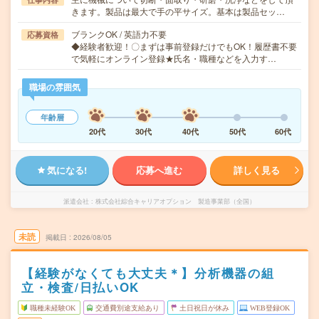
きます。製品は最大で手の平サイズ。基本は製品セッ…
ブランクOK / 英語力不要
応募資格
◆経験者歓迎！〇まずは事前登録だけでもOK！履歴書不要
で気軽にオンライン登録★氏名・職種などを入力す…
職場の雰囲気
年齢層
20代
30代
40代
50代
60代
気になる!
応募へ進む
詳しく見る
派遣会社
株式会社綜合キャリアオプション 製造事業部（全国）
未読
掲載日
2026/08/05
【経験がなくても大丈夫＊】分析機器の組
立・検査/日払いOK
職種未経験OK
交通費別途支給あり
土日祝日が休み
WEB登録OK