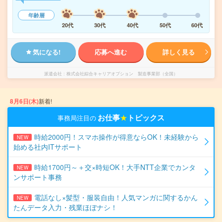
年齢層
20代
30代
40代
50代
60代
気になる!
応募へ進む
詳しく見る
派遣会社
株式会社綜合キャリアオプション 製造事業部（全国）
8月6日(木)
新着!
お仕事
★
トピックス
事務局注目の
時給2000円！スマホ操作が得意ならOK！未経験から
NEW
始める社内ITサポート
時給1700円～＋交×時短OK！大手NTT企業でカンタ
NEW
ンサポート事務
電話なし×髪型・服装自由！人気マンガに関するかん
NEW
たんデータ入力・残業ほぼナシ！