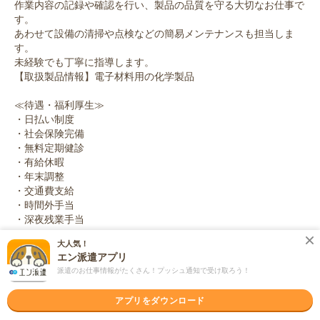
作業内容の記録や確認を行い、製品の品質を守る大切なお仕事で
す。
あわせて設備の清掃や点検などの簡易メンテナンスも担当しま
す。
未経験でも丁寧に指導します。
【取扱製品情報】電子材料用の化学製品
≪待遇・福利厚生≫
・日払い制度
・社会保険完備
・無料定期健診
・有給休暇
・年末調整
・交通費支給
・時間外手当
・深夜残業手当
大人気！
友人紹介キャンペーン実施中！
エン派遣アプリ
ご友人のご紹介で3万円ずつプレゼント！※規定有※
派遣のお仕事情報がたくさん！プッシュ通知で受け取ろう！
応募資格
アプリをダウンロード
職種未経験OK / ブランクOK / 英語力不要
◆未経験OK！