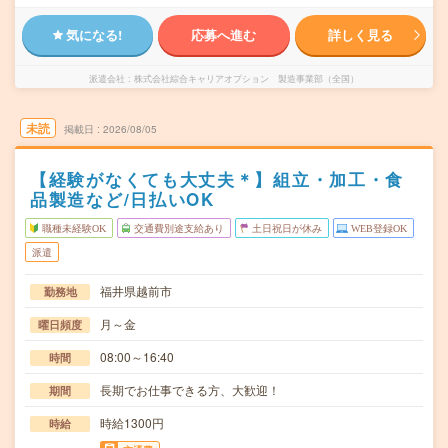
気になる!
応募へ進む
詳しく見る
派遣会社
株式会社綜合キャリアオプション 製造事業部（全国）
未読
掲載日
2026/08/05
【経験がなくても大丈夫＊】組立・加工・食
品製造など/日払いOK
職種未経験OK
交通費別途支給あり
土日祝日が休み
WEB登録OK
派遣
福井県越前市
勤務地
月～金
曜日頻度
08:00～16:40
時間
長期でお仕事できる方、大歓迎！
期間
時給1300円
時給