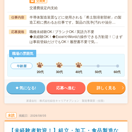
交通費
交通費規定内支給
半導体製造装置などに使用される「希土類溶射部材」の製
仕事内容
造工程に携わるお仕事です。製品の洗浄(汚れや油分…
職種未経験OK / ブランクOK / 英語力不要
応募資格
◆未経験OK！◆ExcelやWordの操作できる方歓迎！〇まず
は事前登録だけでもOK！履歴書不要で気…
職場の雰囲気
年齢層
20代
30代
40代
50代
60代
気になる!
応募へ進む
詳しく見る
派遣会社
株式会社綜合キャリアオプション 製造事業部（全国）
未読
掲載日
2026/08/05
【未経験者歓迎！】組立・加工・食品製造な