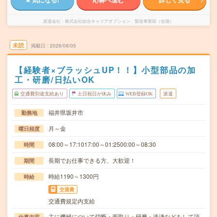
派遣会社
株式会社綜合キャリアオプション 製造事業部（全国）
未読
掲載日
2026/08/05
【経験者×ブラッシュUP！！】小型部品の加
工・研磨/日払いOK
交通費別途支給あり
土日祝日が休み
WEB登録OK
派遣
福井県坂井市
勤務地
月～金
曜日頻度
08:00～17:1017:00～01:2500:00～08:30
時間
長期でお仕事できる方、大歓迎！
期間
時給1190～1300円
時給
交通費
交通費規定内支給
主に機械について切断・面取り・研磨・洗浄などをして頂
仕事内容