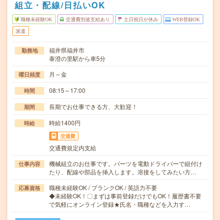
組立・配線/日払いOK
職種未経験OK
交通費別途支給あり
土日祝日が休み
WEB登録OK
派遣
福井県福井市
勤務地
泰澄の里駅から車5分
月～金
曜日頻度
08:15～17:00
時間
長期でお仕事できる方、大歓迎！
期間
時給1400円
時給
交通費
交通費規定内支給
機械組立のお仕事です。パーツを電動ドライバーで組付け
仕事内容
たり、配線や部品を挿入します。溶接をしてみたい方…
職種未経験OK / ブランクOK / 英語力不要
応募資格
◆未経験OK！〇まずは事前登録だけでもOK！履歴書不要
で気軽にオンライン登録★氏名・職種などを入力す…