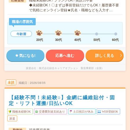
応募資格
◆未経験OK！〇まずは事前登録だけでもOK！履歴書不要
で気軽にオンライン登録★氏名・職種などを入力す…
職場の雰囲気
年齢層
20代
30代
40代
50代
60代
気になる!
応募へ進む
詳しく見る
派遣会社
株式会社綜合キャリアオプション 製造事業部（全国）
未読
掲載日
2026/08/05
【経験不問！未経験○】金網に繊維貼付・固
定・リフト運搬/日払いOK
職種未経験OK
交通費別途支給あり
土日祝日が休み
WEB登録OK
派遣
福井県福井市
勤務地