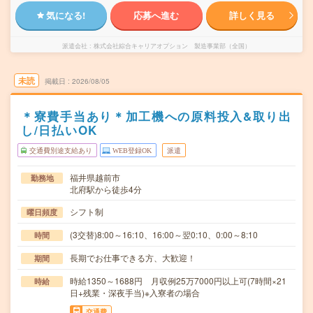
気になる!
応募へ進む
詳しく見る
派遣会社
株式会社綜合キャリアオプション 製造事業部（全国）
未読
掲載日
2026/08/05
＊寮費手当あり＊加工機への原料投入&取り出
し/日払いOK
交通費別途支給あり
WEB登録OK
派遣
福井県越前市
勤務地
北府駅から徒歩4分
シフト制
曜日頻度
(3交替)8:00～16:10、16:00～翌0:10、0:00～8:10
時間
長期でお仕事できる方、大歓迎！
期間
時給1350～1688円 月収例25万7000円以上可(7時間×21
時給
日+残業・深夜手当)※入寮者の場合
交通費