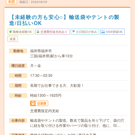
未読
掲載日
2026/08/05
【未経験の方も安心○】輸送袋やテントの製
造/日払いOK
職種未経験OK
交通費別途支給あり
土日祝日が休み
WEB登録OK
派遣
福井県福井市
勤務地
三国(福井県)駅から車13分
月～金
曜日頻度
17:30～02:30
時間
長期でお仕事できる方、大歓迎！
期間
時給1300～1625円
時給
交通費
交通費規定内支給
輸送袋やテントの製造。数名で製品を吊り下げて、袋の穴
仕事内容
に紐を取り付ける作業やパーツの取り付け、他に、印…
職種未経験OK / ブランクOK / 英語力不要