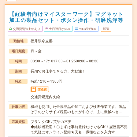
【経験者向けマイスターワーク】マグネット
加工の製品セット・ボタン操作・研磨洗浄等
交通費別途支給あり
土日祝日が休み
WEB登録OK
派遣
福井県今立郡
勤務地
月～金
曜日頻度
08:00～17:1017:00～01:2500:00～08:30
時間
長期でお仕事できる方、大歓迎！
期間
時給1210～1300円
時給
交通費
交通費規定内支給
機械を使用した金属部品の加工および検査作業です。製品
仕事内容
は手のひらサイズ程度のものが中心で、主に機械へセ…
ブランクOK / 英語力不要
応募資格
◆経験者歓迎！〇まずは事前登録だけでもOK！履歴書不要
で気軽にオンライン登録★氏名・職種などを入力す…