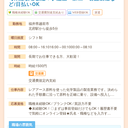
ど/日払いOK
職種未経験OK
交通費別途支給あり
WEB登録OK
派遣
福井県越前市
勤務地
北府駅から徒歩5分
シフト制
曜日頻度
08:00～16:1016:00～00:1000:00～08:10
時間
長期でお仕事できる方、大歓迎！
期間
時給1500円
時給
交通費
交通費規定内支給
レアアース原料を使った化学製品の製造業務です。決めら
仕事内容
れた手順書に沿って原料を正確に量り、設備へ投入し…
職種未経験OK / ブランクOK / 英語力不要
応募資格
◆未経験OK！〇まずは事前登録だけでもOK！履歴書不要
で気軽にオンライン登録★氏名・職種などを入力す…
職場の雰囲気