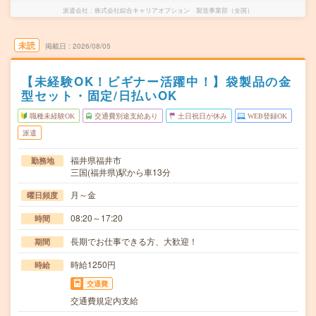
派遣会社
株式会社綜合キャリアオプション 製造事業部（全国）
未読
掲載日
2026/08/05
【未経験OK！ビギナー活躍中！】袋製品の金
型セット・固定/日払いOK
職種未経験OK
交通費別途支給あり
土日祝日が休み
WEB登録OK
派遣
福井県福井市
勤務地
三国(福井県)駅から車13分
月～金
曜日頻度
08:20～17:20
時間
長期でお仕事できる方、大歓迎！
期間
時給1250円
時給
交通費
交通費規定内支給