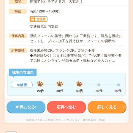
長期でお仕事できる方、大歓迎！
期間
時給1280～1600円
時給
交通費
交通費規定内支給
眼鏡フレームの製造に関わる加工業務です。製品を機械に
仕事内容
セットし、プレス加工を行うほか、フレームの切断や…
職種未経験OK / ブランクOK / 英語力不要
応募資格
◆未経験OK！〇まずは事前登録だけでもOK！履歴書不要
で気軽にオンライン登録★氏名・職種などを入力す…
職場の雰囲気
年齢層
20代
30代
40代
50代
60代
気になる!
応募へ進む
詳しく見る
派遣会社
株式会社綜合キャリアオプション 製造事業部（全国）