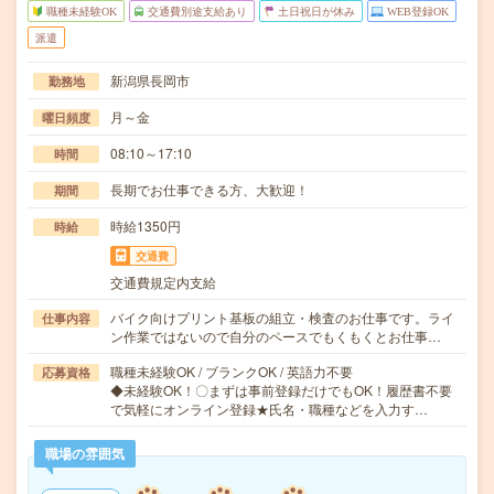
職種未経験OK
交通費別途支給あり
土日祝日が休み
WEB登録OK
派遣
新潟県長岡市
勤務地
月～金
曜日頻度
08:10～17:10
時間
長期でお仕事できる方、大歓迎！
期間
時給1350円
時給
交通費
交通費規定内支給
バイク向けプリント基板の組立・検査のお仕事です。ライ
仕事内容
ン作業ではないので自分のペースでもくもくとお仕事…
職種未経験OK / ブランクOK / 英語力不要
応募資格
◆未経験OK！〇まずは事前登録だけでもOK！履歴書不要
で気軽にオンライン登録★氏名・職種などを入力す…
職場の雰囲気