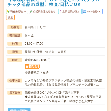
チック部品の成型、検査/日払いOK
職種未経験OK
交通費別途支給あり
土日祝日が休み
WEB登録OK
派遣
新潟県十日町市
勤務地
月～金
曜日頻度
08:00～17:00
時間
長期でお仕事できる方、大歓迎！
期間
時給1050～1200円
時給
交通費
交通費規定内支給
カメラなどの外装プラスチック部品の検査・塗装工程の部
仕事内容
品の治具脱着。【取扱製品情報】プラスチック成形・…
職種未経験OK / ブランクOK / 英語力不要
応募資格
◆未経験OK！〇まずは事前登録だけでもOK！履歴書不要
で気軽にオンライン登録★氏名・職種などを入力す…
職場の雰囲気