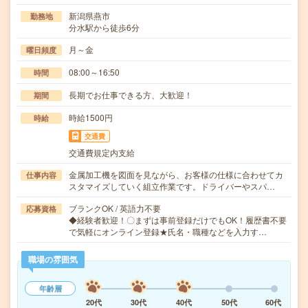
新潟県燕市
勤務地
分水駅から徒歩6分
月～金
曜日頻度
08:00～16:50
時間
長期でお仕事できる方、大歓迎！
期間
時給1500円
時給
交通費
交通費規定内支給
金属加工機を図面を見ながら、お客様の仕様に合わせてカ
仕事内容
スタマイズしていく組立作業です。ドライバーやスパ…
ブランクOK / 英語力不要
応募資格
◆経験者歓迎！〇まずは事前登録だけでもOK！履歴書不要
で気軽にオンライン登録★氏名・職種などを入力す…
職場の雰囲気
年齢層
20代
30代
40代
50代
60代