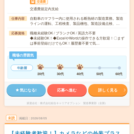
交通費
交通費規定内支給
自動車のマフラー内に使用される断熱材の製造業務。製造
仕事内容
ラインの運転、工程検査、製品梱包、製造設備点検、…
職種未経験OK / ブランクOK / 英語力不要
応募資格
◆未経験OK！◆ExcelやWordの操作できる方歓迎！〇まず
は事前登録だけでもOK！履歴書不要で気…
職場の雰囲気
年齢層
20代
30代
40代
50代
60代
気になる!
応募へ進む
詳しく見る
派遣会社
株式会社綜合キャリアオプション 製造事業部（全国）
未読
掲載日
2026/08/05
【未経験者歓迎！】カメラなどの外装プラス