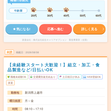
職場の雰囲気
年齢層
20代
30代
40代
50代
60代
気になる!
応募へ進む
詳しく見る
派遣会社
株式会社綜合キャリアオプション 製造事業部（全国）
未読
掲載日
2026/08/08
【未経験スタート大歓迎！】組立・加工・食
品製造など/日払いOK
職種未経験OK
交通費別途支給あり
土日祝日が休み
WEB登録OK
派遣
新潟県上越市
勤務地
月～金
曜日頻度
08:10～17:10
時間