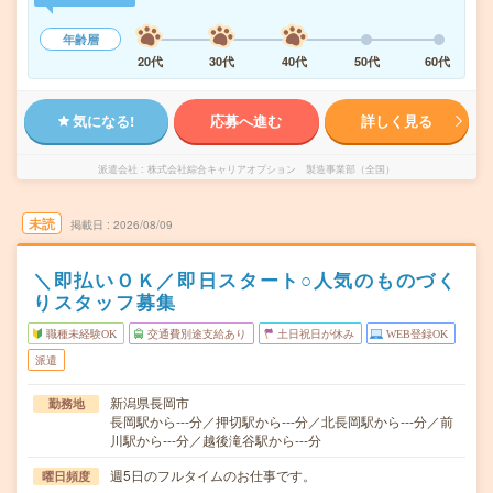
年齢層
20代
30代
40代
50代
60代
気になる!
応募へ進む
詳しく見る
派遣会社
株式会社綜合キャリアオプション 製造事業部（全国）
未読
掲載日
2026/08/09
＼即払いＯＫ／即日スタート○人気のものづく
りスタッフ募集
職種未経験OK
交通費別途支給あり
土日祝日が休み
WEB登録OK
派遣
新潟県長岡市
勤務地
長岡駅から---分／押切駅から---分／北長岡駅から---分／前
川駅から---分／越後滝谷駅から---分
週5日のフルタイムのお仕事です。
曜日頻度