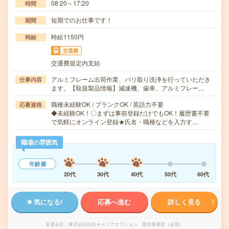
08:20～17:20
時間
短期でのお仕事です！
期間
時給1150円
時給
交通費
交通費規定内支給
アルミフレーム出荷作業、バリ取り洗浄を行っていただき
仕事内容
ます。【取扱製品情報】減速機、歯車、アルミフレー…
職種未経験OK / ブランクOK / 英語力不要
応募資格
◆未経験OK！〇まずは事前登録だけでもOK！履歴書不要
で気軽にオンライン登録★氏名・職種などを入力す…
職場の雰囲気
年齢層
20代
30代
40代
50代
60代
気になる!
応募へ進む
詳しく見る
派遣会社
株式会社綜合キャリアオプション 製造事業部（全国）