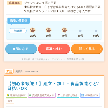
ブランクOK / 英語力不要
応募資格
◆経験者歓迎！〇まずは事前登録だけでもOK！履歴書不要
で気軽にオンライン登録★氏名・職種などを入力す…
職場の雰囲気
年齢層
20代
30代
40代
50代
60代
気になる!
応募へ進む
詳しく見る
派遣会社
株式会社綜合キャリアオプション 製造事業部（全国）
未読
掲載日
2026/08/05
【初心者歓迎！】組立・加工・食品製造など/
日払いOK
職種未経験OK
交通費別途支給あり
土日祝日が休み
WEB登録OK
派遣