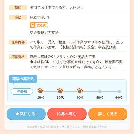
長期でお仕事できる方、大歓迎！
期間
時給1180円
時給
交通費
交通費規定内支給
バリ取り・受入・検査・出荷作業やすり等を使用し、座っ
仕事内容
て作業行います。【取扱製品情報】航空、宇宙及び防…
職種未経験OK / ブランクOK / 英語力不要
応募資格
◆未経験OK！〇まずは事前登録だけでもOK！履歴書不要
で気軽にオンライン登録★氏名・職種などを入力す…
職場の雰囲気
年齢層
20代
30代
40代
50代
60代
気になる!
応募へ進む
詳しく見る
派遣会社
株式会社綜合キャリアオプション 製造事業部（全国）