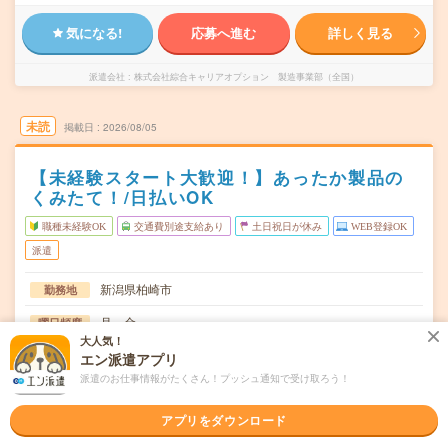
気になる!
応募へ進む
詳しく見る
派遣会社
株式会社綜合キャリアオプション 製造事業部（全国）
未読
掲載日
2026/08/05
【未経験スタート大歓迎！】あったか製品の
くみたて！/日払いOK
職種未経験OK
交通費別途支給あり
土日祝日が休み
WEB登録OK
派遣
新潟県柏崎市
勤務地
月～金
曜日頻度
大人気！
08:10～17:10
時間
エン派遣アプリ
派遣のお仕事情報がたくさん！プッシュ通知で受け取ろう！
長期でお仕事できる方、大歓迎！
期間
アプリをダウンロード
時給1170円
時給