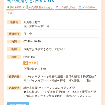
食品製造など/日払いOK
職種未経験OK
交通費別途支給あり
土日祝日が休み
WEB登録OK
派遣
新潟県上越市
勤務地
直江津駅から車15分
月～金
曜日頻度
07:40～16:40
時間
長期でお仕事できる方、大歓迎！
期間
時給1160円
時給
交通費
交通費規定内支給
・バイク用ブレーキ部品の運搬・空箱の整理【取扱製品情
仕事内容
報】バイク用ブレーキ部品≪待遇・福利厚生≫・日払…
職種未経験OK / ブランクOK / 英語力不要
応募資格
◆未経験OK！〇まずは事前登録だけでもOK！履歴書不要
で気軽にオンライン登録★氏名・職種などを入力す…