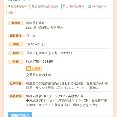
職種未経験OK
交通費別途支給あり
土日祝日が休み
WEB登録OK
派遣
新潟県柏崎市
勤務地
西山(新潟県)駅から車10分
月～金
曜日頻度
16:40～01:20
時間
長期でお仕事できる方、大歓迎！
期間
時給1750～2188円
時給
交通費
交通費規定内支給
樹脂窓の製造作業:住宅に使われる遮熱性・遮音性の高い樹
仕事内容
脂窓、サッシを製造加工するおしごとです。(供給…
職種未経験OK / ブランクOK / 英語力不要
応募資格
◆未経験OK！〇まずは事前登録だけでもOK！履歴書不要
で気軽にオンライン登録★氏名・職種などを入力す…
職場の雰囲気