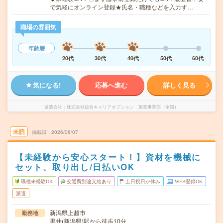
で気軽にオンライン登録★氏名・職種などを入力す…
職場の雰囲気
年齢層
20代
30代
40代
50代
60代
気になる!
応募へ進む
詳しく見る
派遣会社
株式会社綜合キャリアオプション 製造事業部（全国）
未読
掲載日
2026/08/07
【未経験から安心スタート！】資材を機械に
セット、取り出し/日払いOK
職種未経験OK
交通費別途支給あり
土日祝日が休み
WEB登録OK
派遣
新潟県上越市
勤務地
黒井(新潟県)駅から徒歩10分