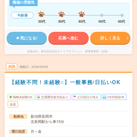
職場の雰囲気
年齢層
20代
30代
40代
50代
60代
気になる!
応募へ進む
詳しく見る
派遣会社
株式会社綜合キャリアオプション 製造事業部（全国）
未読
掲載日
2026/08/05
【経験不問！未経験○】一般事務/日払いOK
職種未経験OK
交通費別途支給あり
土日祝日が休み
WEB登録OK
派遣
新潟県長岡市
勤務地
北長岡駅から車15分
月～金
曜日頻度