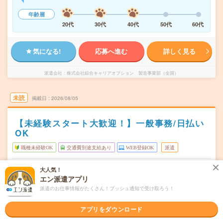
年齢層
20代
30代
40代
50代
60代
気になる!
応募へ進む
詳しく見る
派遣会社
株式会社綜合キャリアオプション 製造事業部（全国）
未読
掲載日
2026/08/05
【未経験スタート大歓迎！】一般事務/日払い
OK
職種未経験OK
交通費別途支給あり
WEB登録OK
派遣
新潟県長岡市
勤務地
大人気！
長岡駅から車8分
エン派遣アプリ
派遣のお仕事情報がたくさん！プッシュ通知で受け取ろう！
シフト制
曜日頻度
09:15～18:00
時間
アプリをダウンロード