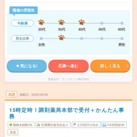
職場の雰囲気
年齢層
20代
30代
40代
50代
60代
男女比率
女性
男性
気になる!
応募へ進む
詳しく見る
派遣会社
ランスタッド株式会社
未読
掲載日
2026/08/06
15時定時！調剤薬局本部で受付＋かんたん事
務
職種未経験OK
交通費別途支給あり
土日祝日が休み
WEB登録OK
派遣