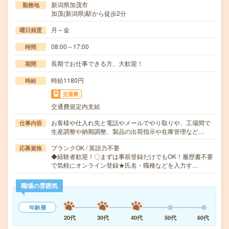
新潟県加茂市
勤務地
加茂(新潟県)駅から徒歩2分
月～金
曜日頻度
08:00～17:00
時間
長期でお仕事できる方、大歓迎！
期間
時給1180円
時給
交通費
交通費規定内支給
お客様や仕入れ先と電話やメールでやり取りや、工場間で
仕事内容
生産調整や納期調整、製品の出荷指示や在庫管理など…
ブランクOK / 英語力不要
応募資格
◆経験者歓迎！〇まずは事前登録だけでもOK！履歴書不要
で気軽にオンライン登録★氏名・職種などを入力す…
職場の雰囲気
年齢層
20代
30代
40代
50代
60代