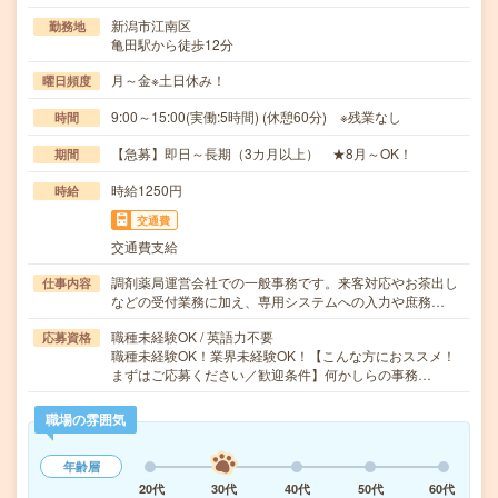
新潟市江南区
勤務地
亀田駅から徒歩12分
月～金※土日休み！
曜日頻度
9:00～15:00(実働:5時間) (休憩60分) ※残業なし
時間
【急募】即日～長期（3カ月以上） ★8月～OK！
期間
時給1250円
時給
交通費
交通費支給
調剤薬局運営会社での一般事務です。来客対応やお茶出し
仕事内容
などの受付業務に加え、専用システムへの入力や庶務…
職種未経験OK / 英語力不要
応募資格
職種未経験OK！業界未経験OK！【こんな方におススメ！
まずはご応募ください／歓迎条件】何かしらの事務…
職場の雰囲気
年齢層
20代
30代
40代
50代
60代