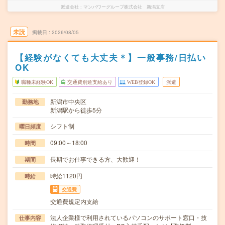
派遣会社
マンパワーグループ株式会社 新潟支店
未読
掲載日
2026/08/05
【経験がなくても大丈夫＊】一般事務/日払い
OK
職種未経験OK
交通費別途支給あり
WEB登録OK
派遣
新潟市中央区
勤務地
新潟駅から徒歩5分
シフト制
曜日頻度
09:00～18:00
時間
長期でお仕事できる方、大歓迎！
期間
時給1120円
時給
交通費
交通費規定内支給
法人企業様で利用されているパソコンのサポート窓口・技
仕事内容