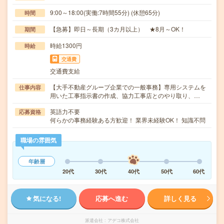
9:00～18:00(実働:7時間55分) (休憩65分)
時間
【急募】即日～長期（3カ月以上） ★8月～OK！
期間
時給1300円
時給
交通費
交通費支給
【大手不動産グループ企業での一般事務】専用システムを
仕事内容
用いた工事指示書の作成、協力工事店とのやり取り、…
英語力不要
応募資格
何らかの事務経験ある方歓迎！ 業界未経験OK！ 知識不問
職場の雰囲気
年齢層
20代
30代
40代
50代
60代
気になる!
応募へ進む
詳しく見る
派遣会社
アデコ株式会社