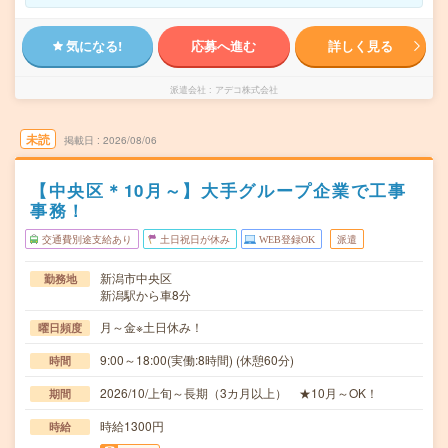
気になる!
応募へ進む
詳しく見る
派遣会社
アデコ株式会社
未読
掲載日
2026/08/06
【中央区＊10月～】大手グループ企業で工事
事務！
交通費別途支給あり
土日祝日が休み
WEB登録OK
派遣
新潟市中央区
勤務地
新潟駅から車8分
月～金※土日休み！
曜日頻度
9:00～18:00(実働:8時間) (休憩60分)
時間
2026/10/上旬～長期（3カ月以上） ★10月～OK！
期間
時給1300円
時給