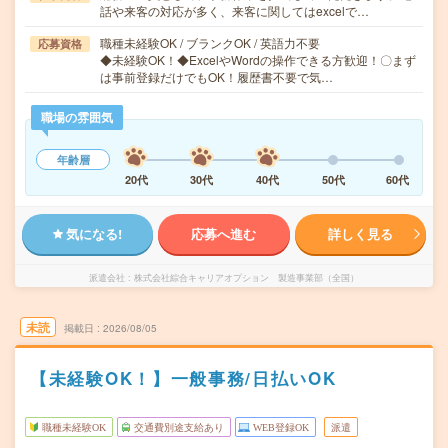
話や来客の対応が多く、来客に関してはexcelで…
職種未経験OK / ブランクOK / 英語力不要
応募資格
◆未経験OK！◆ExcelやWordの操作できる方歓迎！〇まず
は事前登録だけでもOK！履歴書不要で気…
職場の雰囲気
年齢層
20代
30代
40代
50代
60代
気になる!
応募へ進む
詳しく見る
派遣会社
株式会社綜合キャリアオプション 製造事業部（全国）
未読
掲載日
2026/08/05
【未経験OK！】一般事務/日払いOK
職種未経験OK
交通費別途支給あり
WEB登録OK
派遣