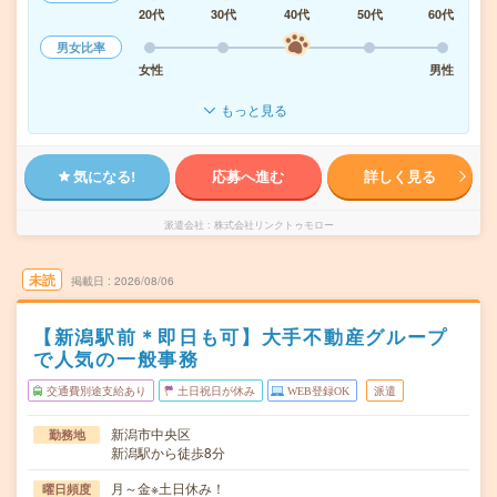
20代
30代
40代
50代
60代
男女比率
女性
男性
もっと見る
気になる!
応募へ進む
詳しく見る
派遣会社
株式会社リンクトゥモロー
未読
掲載日
2026/08/06
【新潟駅前＊即日も可】大手不動産グループ
で人気の一般事務
交通費別途支給あり
土日祝日が休み
WEB登録OK
派遣
新潟市中央区
勤務地
新潟駅から徒歩8分
月～金※土日休み！
曜日頻度