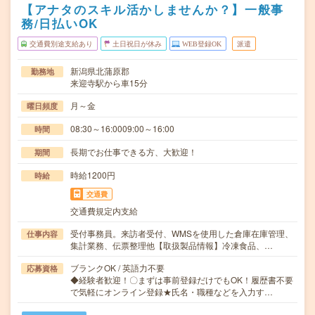
【アナタのスキル活かしませんか？】一般事
務/日払いOK
交通費別途支給あり
土日祝日が休み
WEB登録OK
派遣
新潟県北蒲原郡
勤務地
来迎寺駅から車15分
月～金
曜日頻度
08:30～16:0009:00～16:00
時間
長期でお仕事できる方、大歓迎！
期間
時給1200円
時給
交通費
交通費規定内支給
受付事務員。来訪者受付、WMSを使用した倉庫在庫管理、
仕事内容
集計業務、伝票整理他【取扱製品情報】冷凍食品、…
ブランクOK / 英語力不要
応募資格
◆経験者歓迎！〇まずは事前登録だけでもOK！履歴書不要
で気軽にオンライン登録★氏名・職種などを入力す…