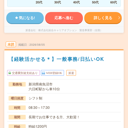
20代
30代
40代
50代
60代
気になる!
応募へ進む
詳しく見る
派遣会社
株式会社綜合キャリアオプション 製造事業部（全国）
未読
掲載日
2026/08/05
【経験活かせる＊】一般事務/日払いOK
交通費別途支給あり
WEB登録OK
派遣
新潟県南魚沼市
勤務地
六日町駅から車10分
シフト制
曜日頻度
08:30～17:30
時間
長期でお仕事できる方、大歓迎！
期間
時給1200円
時給