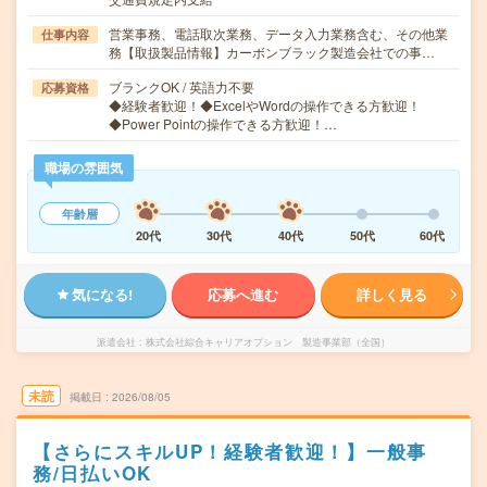
営業事務、電話取次業務、データ入力業務含む、その他業
仕事内容
務【取扱製品情報】カーボンブラック製造会社での事…
ブランクOK / 英語力不要
応募資格
◆経験者歓迎！◆ExcelやWordの操作できる方歓迎！
◆Power Pointの操作できる方歓迎！…
職場の雰囲気
年齢層
20代
30代
40代
50代
60代
気になる!
応募へ進む
詳しく見る
派遣会社
株式会社綜合キャリアオプション 製造事業部（全国）
未読
掲載日
2026/08/05
【さらにスキルUP！経験者歓迎！】一般事
務/日払いOK