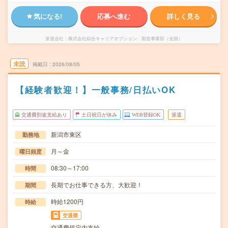
気になる!
応募へ進む
詳しく見る
派遣会社
株式会社綜合キャリアオプション 製造事業部（全国）
未読
掲載日
2026/08/05
【経験者歓迎！】一般事務/日払いOK
交通費別途支給あり
土日祝日が休み
WEB登録OK
派遣
新潟市東区
勤務地
月～金
曜日頻度
08:30～17:00
時間
長期でお仕事できる方、大歓迎！
期間
時給1200円
時給
交通費
交通費規定内支給