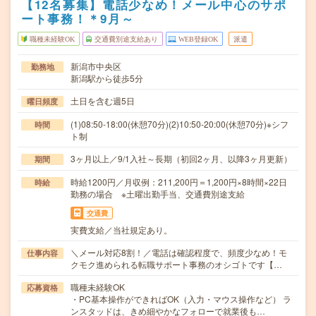
【12名募集】電話少なめ！メール中心のサポ
ート事務！＊9月～
職種未経験OK
交通費別途支給あり
WEB登録OK
派遣
新潟市中央区
勤務地
新潟駅から徒歩5分
土日を含む週5日
曜日頻度
(1)08:50-18:00(休憩70分)(2)10:50-20:00(休憩70分)※シフ
時間
ト制
3ヶ月以上／9/1入社～長期（初回2ヶ月、以降3ヶ月更新）
期間
時給1200円／月収例：211,200円＝1,200円×8時間×22日
時給
勤務の場合 ※土曜出勤手当、交通費別途支給
交通費
実費支給／当社規定あり。
＼メール対応8割！／電話は確認程度で、頻度少なめ！モ
仕事内容
クモク進められる転職サポート事務のオシゴトです【…
職種未経験OK
応募資格
・PC基本操作ができればOK（入力・マウス操作など） ラ
ンスタッドは、きめ細やかなフォローで就業後も…