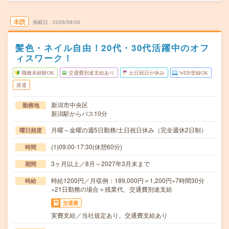
未読
掲載日
2026/08/06
髪色・ネイル自由！20代・30代活躍中のオフ
ィスワーク！
職種未経験OK
交通費別途支給あり
土日祝日が休み
WEB登録OK
派遣
新潟市中央区
勤務地
新潟駅からバス10分
月曜～金曜の週5日勤務/土日祝日休み（完全週休2日制）
曜日頻度
(1)09:00-17:30(休憩60分)
時間
3ヶ月以上／8月～2027年3月末まで
期間
時給1200円／月収例：189,000円＝1,200円×7時間30分
時給
×21日勤務の場合＋残業代、交通費別途支給
交通費
実費支給／当社規定あり。交通費支給あり