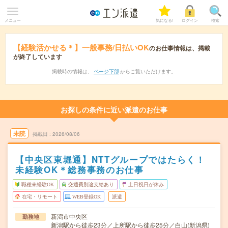
メニュー
気になる!
ログイン
検索
【経験活かせる＊】一般事務/日払いOK
のお仕事情報は、掲載
が終了しています
掲載時の情報は、
ページ下部
からご覧いただけます。
お探しの条件に近い派遣のお仕事
未読
掲載日
2026/08/06
【中央区東堀通】NTTグループではたらく！
未経験OK＊総務事務のお仕事
職種未経験OK
交通費別途支給あり
土日祝日が休み
在宅・リモート
WEB登録OK
派遣
新潟市中央区
勤務地
新潟駅から徒歩23分／上所駅から徒歩25分／白山(新潟県)