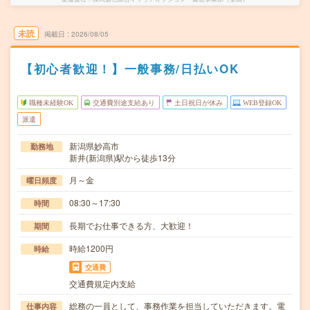
未読
掲載日
2026/08/05
【初心者歓迎！】一般事務/日払いOK
職種未経験OK
交通費別途支給あり
土日祝日が休み
WEB登録OK
派遣
新潟県妙高市
勤務地
新井(新潟県)駅から徒歩13分
月～金
曜日頻度
08:30～17:30
時間
長期でお仕事できる方、大歓迎！
期間
時給1200円
時給
交通費
交通費規定内支給
総務の一員として、事務作業を担当していただきます。電
仕事内容