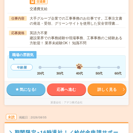
交通費
交通費支給
大手グループ企業での工事事務のお仕事です。工事注文書
仕事内容
の発送・受領、グリーンサイトを使用した安全管理書…
英語力不要
応募資格
建設業界での事務経験や現場事務、工事事務のご経験ある
方歓迎！ 業界未経験OK！ 知識不問
職場の雰囲気
年齢層
20代
30代
40代
50代
60代
気になる!
応募へ進む
詳しく見る
派遣会社
アデコ株式会社
未読
掲載日
2026/08/05
＼期間限定×16時退社！／給付金申請サポー