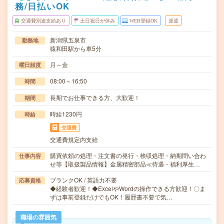
務/日払いOK
交通費別途支給あり
土日祝日が休み
WEB登録OK
派遣
新潟県五泉市
勤務地
猿和田駅から車5分
月～金
曜日頻度
08:00～16:50
時間
長期でお仕事できる方、大歓迎！
期間
時給1230円
時給
交通費
交通費規定内支給
購買依頼の処理・注文書の発行・検収処理・納期問い合わ
仕事内容
せ等【取扱製品情報】金属精密部品≪待遇・福利厚生…
ブランクOK / 英語力不要
応募資格
◆経験者歓迎！◆ExcelやWordの操作できる方歓迎！〇ま
ずは事前登録だけでもOK！履歴書不要で気…
職場の雰囲気