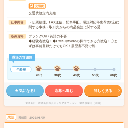
交通費
交通費規定内支給
・伝票処理、FAX送信、配車手配、電話対応等出荷(物流)に
仕事内容
関する事務・取引先からの商品発注に関する受…
ブランクOK / 英語力不要
応募資格
◆経験者歓迎！◆ExcelやWordの操作できる方歓迎！〇ま
ずは事前登録だけでもOK！履歴書不要で気…
職場の雰囲気
年齢層
20代
30代
40代
50代
60代
気になる!
応募へ進む
詳しく見る
派遣会社
株式会社綜合キャリアオプション 製造事業部（全国）
未読
掲載日
2026/08/05