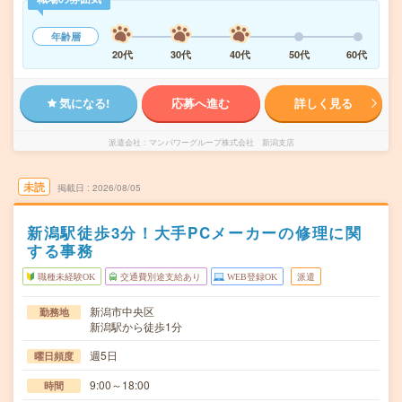
年齢層
20代
30代
40代
50代
60代
気になる!
応募へ進む
詳しく見る
派遣会社
マンパワーグループ株式会社 新潟支店
未読
掲載日
2026/08/05
新潟駅徒歩3分！大手PCメーカーの修理に関
する事務
職種未経験OK
交通費別途支給あり
WEB登録OK
派遣
新潟市中央区
勤務地
新潟駅から徒歩1分
週5日
曜日頻度
9:00～18:00
時間