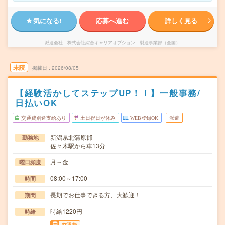
気になる!
応募へ進む
詳しく見る
派遣会社
株式会社綜合キャリアオプション 製造事業部（全国）
未読
掲載日
2026/08/05
【経験活かしてステップUP！！】一般事務/
日払いOK
交通費別途支給あり
土日祝日が休み
WEB登録OK
派遣
新潟県北蒲原郡
勤務地
佐々木駅から車13分
月～金
曜日頻度
08:00～17:00
時間
長期でお仕事できる方、大歓迎！
期間
時給1220円
時給