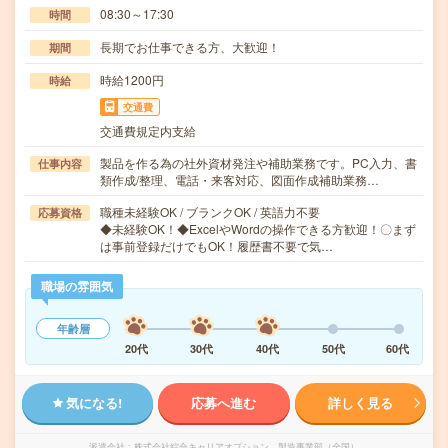
08:30～17:30
時間
長期でお仕事できる方、大歓迎！
期間
時給1200円
時給
交通費
交通費規定内支給
製品を作る為の社外資材発注や補助業務です。PC入力、書
仕事内容
類作成/整理、電話・来客対応、図面作成補助業務…
職種未経験OK / ブランクOK / 英語力不要
応募資格
◆未経験OK！◆ExcelやWordの操作できる方歓迎！〇まず
は事前登録だけでもOK！履歴書不要で気…
職場の雰囲気
年齢層
20代
30代
40代
50代
60代
気になる!
応募へ進む
詳しく見る
派遣会社
株式会社綜合キャリアオプション 製造事業部（全国）