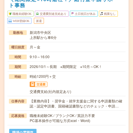
ト事務
職種未経験OK
交通費別途支給あり
土日祝日が休み
残業なし
WEB登録OK
派遣
新潟市中央区
勤務地
上所駅から車6分
月～金
曜日頻度
9:10～16:00
時間
2026/10/1～長期 ※期間限定 ※10月～OK！
期間
時給1200円＋交
時給
交通費
交通費支給(社内規定あり)
【業務内容】・奨学金・就学支援金に関する申請書類の確
仕事内容
認・認定申請書、国籍確認書類などのチェック・申請…
職種未経験OK / ブランクOK / 英語力不要
応募資格
PC基本操作が可能な方(Excel・Word)
職場の雰囲気