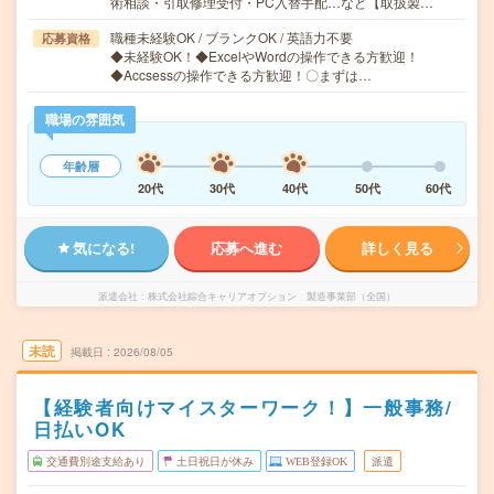
術相談・引取修理受付・PC入替手配…など【取扱製…
職種未経験OK / ブランクOK / 英語力不要
応募資格
◆未経験OK！◆ExcelやWordの操作できる方歓迎！
◆Accsessの操作できる方歓迎！〇まずは…
職場の雰囲気
年齢層
20代
30代
40代
50代
60代
気になる!
応募へ進む
詳しく見る
派遣会社
株式会社綜合キャリアオプション 製造事業部（全国）
未読
掲載日
2026/08/05
【経験者向けマイスターワーク！】一般事務/
日払いOK
交通費別途支給あり
土日祝日が休み
WEB登録OK
派遣