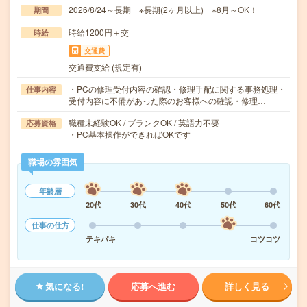
2026/8/24～長期 ※長期(2ヶ月以上) ※8月～OK！
期間
時給1200円＋交
時給
交通費
交通費支給 (規定有)
・PCの修理受付内容の確認・修理手配に関する事務処理・
仕事内容
受付内容に不備があった際のお客様への確認・修理…
職種未経験OK / ブランクOK / 英語力不要
応募資格
・PC基本操作ができればOKです
職場の雰囲気
年齢層
20代
30代
40代
50代
60代
仕事の仕方
テキパキ
コツコツ
気になる!
応募へ進む
詳しく見る