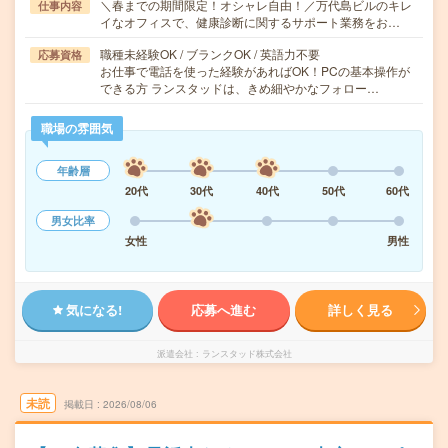
＼春までの期間限定！オシャレ自由！／万代島ビルのキレ
仕事内容
イなオフィスで、健康診断に関するサポート業務をお…
職種未経験OK / ブランクOK / 英語力不要
応募資格
お仕事で電話を使った経験があればOK！PCの基本操作が
できる方 ランスタッドは、きめ細やかなフォロー…
職場の雰囲気
年齢層
20代
30代
40代
50代
60代
男女比率
女性
男性
気になる!
応募へ進む
詳しく見る
派遣会社
ランスタッド株式会社
未読
掲載日
2026/08/06