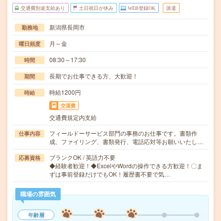
交通費別途支給あり
土日祝日が休み
WEB登録OK
派遣
新潟県長岡市
勤務地
月～金
曜日頻度
08:30～17:30
時間
長期でお仕事できる方、大歓迎！
期間
時給1200円
時給
交通費
交通費規定内支給
フィールドーサービス部門の事務のお仕事です。書類作
仕事内容
成、ファイリング、書類発行、電話応対等お願いいたし…
ブランクOK / 英語力不要
応募資格
◆経験者歓迎！◆ExcelやWordの操作できる方歓迎！〇ま
ずは事前登録だけでもOK！履歴書不要で気…
職場の雰囲気
年齢層