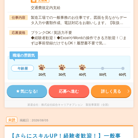
交通費
交通費規定内支給
製造工場での一般事務のお仕事です。図面を見ながらデー
仕事内容
タ入力や書類作成、電話対応をお願いします。【取扱…
ブランクOK / 英語力不要
応募資格
◆経験者歓迎！◆ExcelやWordの操作できる方歓迎！〇ま
ずは事前登録だけでもOK！履歴書不要で気…
職場の雰囲気
年齢層
20代
30代
40代
50代
60代
気になる!
応募へ進む
詳しく見る
派遣会社
株式会社綜合キャリアオプション 製造事業部（全国）
未読
掲載日
2026/08/05
【さらにスキルUP！経験者歓迎！】一般事