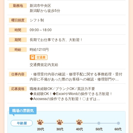
新潟市中央区
勤務地
新潟駅から徒歩5分
シフト制
曜日頻度
09:00～18:00
時間
長期でお仕事できる方、大歓迎！
期間
時給1210円
時給
交通費
交通費規定内支給
・修理受付内容の確認・修理手配に関する事務処理・受付
仕事内容
内容に不備があった際のお客様への確認・修理部門や…
職種未経験OK / ブランクOK / 英語力不要
応募資格
◆未経験OK！◆ExcelやWordの操作できる方歓迎！
◆Accsessの操作できる方歓迎！〇まずは…
職場の雰囲気
年齢層
20代
30代
40代
50代
60代