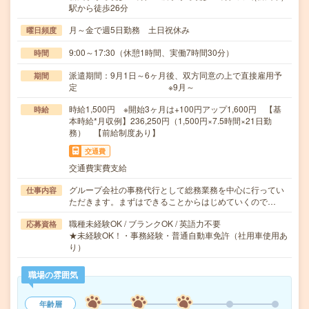
駅から徒歩26分
月～金で週5日勤務 土日祝休み
曜日頻度
9:00～17:30（休憩1時間、実働7時間30分）
時間
派遣期間：9月1日～6ヶ月後、双方同意の上で直接雇用予
期間
定 ※9月～
時給1,500円 ※開始3ヶ月は+100円アップ1,600円 【基
時給
本時給*月収例】236,250円（1,500円×7.5時間×21日勤
務） 【前給制度あり】
交通費
交通費実費支給
グループ会社の事務代行として総務業務を中心に行ってい
仕事内容
ただきます。まずはできることからはじめていくので…
職種未経験OK / ブランクOK / 英語力不要
応募資格
★未経験OK！・事務経験・普通自動車免許（社用車使用あ
り）
職場の雰囲気
年齢層