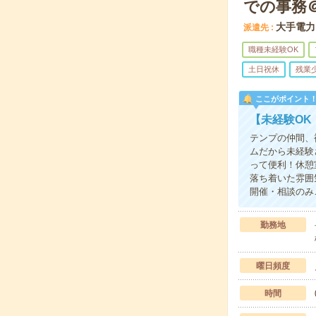
での事務
大手電力
派遣先
職種未経験OK
土日祝休
残業
ここがポイント
【未経験O
テンプの仲間、
ムだから未経験
って便利！休憩
落ち着いた雰囲
開催・相談のみ
勤務地
曜日頻度
時間