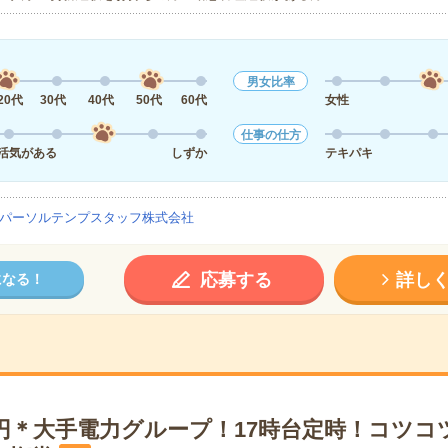
男女比率
20代
30代
40代
50代
60代
女性
仕事の仕方
活気がある
しずか
テキパキ
パーソルテンプスタッフ株式会社
応募する
詳し
になる！
0円＊大手電力グループ！17時台定時！コツコ