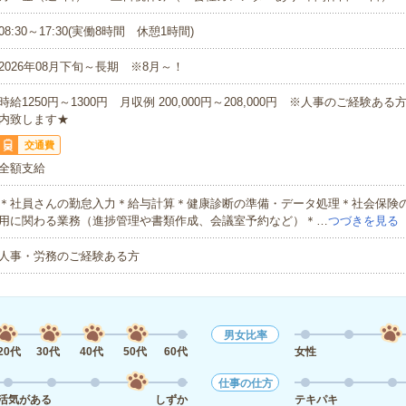
08:30～17:30(実働8時間 休憩1時間)
2026年08月下旬～長期 ※8月～！
時給1250円～1300円 月収例 200,000円～208,000円 ※人事のご経験ある
内致します★
交通費
全額支給
＊社員さんの勤怠入力＊給与計算＊健康診断の準備・データ処理＊社会保険
用に関わる業務（進捗管理や書類作成、会議室予約など）＊…
つづきを見る
人事・労務のご経験ある方
男女比率
20代
30代
40代
50代
60代
女性
仕事の仕方
活気がある
しずか
テキパキ