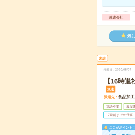
派遣会社
気
未読
掲載日
2026/08/07
【16時
派遣
食品加工
派遣先
英語不要
履歴
17時前までの仕事
ここがポイント