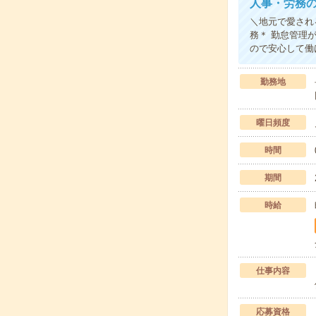
人事・労務
＼地元で愛され
務＊ 勤怠管理
ので安心して働
勤務地
曜日頻度
時間
期間
時給
仕事内容
応募資格