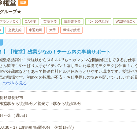
＠権堂
派遣
グループ★
ブランクOK
OA不要
英語不要
履歴書不要
40～50代活躍
WEB登録OK
少
交費支給
車通勤可
大手
職場が禁煙
！
K！】【権堂】残業少なめ！チーム内の事務サポート
複数名活躍中！未経験からスキルUPも＊カンタンな図面修正もできるお仕事
さん歓迎！やっぱり大手がイチバン！落ち着いた環境でモクモクお仕事！近
室や冷蔵庫などもあって快適自社ビルお休みもとりやすい環境です。髪型や
気の職場です。初めての転職が不安・お仕事探しの悩みを聞いてほしい方必
…
つづきを見る
長野県長野市
権堂駅から徒歩9分／善光寺下駅から徒歩10分
月～金（週5日）
08:30～17:10(実働7時間40分 休憩1時間)