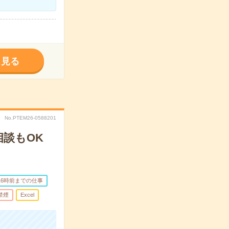
く見る
No.PTEM26-0588201
相談もOK
16時前までの仕事
禁煙
Excel