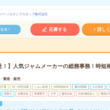
パーソルテンプスタッフ株式会社
応募する
詳し
になる！
退社！】人気ジャムメーカーの総務事務！時短
・製造・販売
書不要
40～50代活躍
しゅふ歓迎
WEB登録OK
週5日勤務
土日祝休
残業少
交費支給
車通勤可
大手
服装自由
社食/補助あり
職場が
！