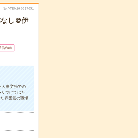
No.PTEM26-0617651
業なし＠伊
通信Web
る人事労務での
ハリつけてはた
いた雰囲気の職場