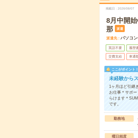
掲載日
2026/08/07
8月中開
那
派遣
パソコン
派遣先
英語不要
履歴
交費支給
車通
ここがポイント
未経験から
1ヶ月ほど引継
お仕事＊サポー
らけます＊SU
です。
勤務地
曜日頻度