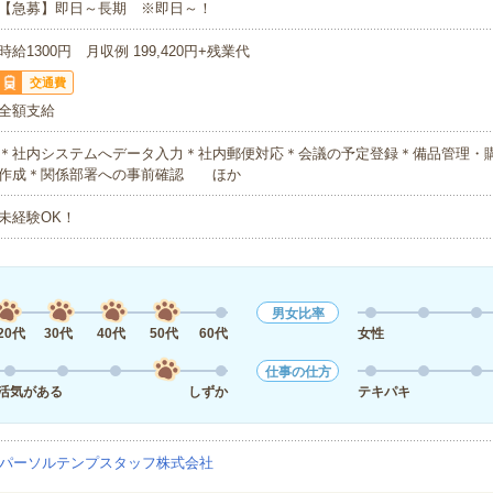
【急募】即日～長期 ※即日～！
時給1300円 月収例 199,420円+残業代
交通費
全額支給
＊社内システムへデータ入力＊社内郵便対応＊会議の予定登録＊備品管理・
作成＊関係部署への事前確認 ほか
未経験OK！
男女比率
20代
30代
40代
50代
60代
女性
仕事の仕方
活気がある
しずか
テキパキ
パーソルテンプスタッフ株式会社