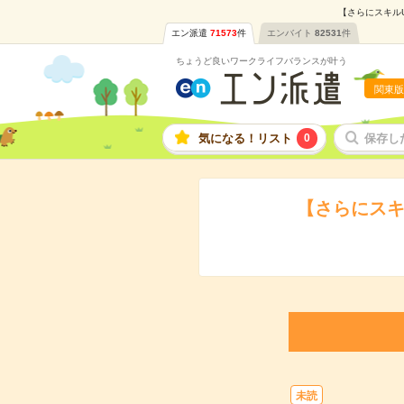
【さらにスキルU
エン派遣
71573
件
エンバイト
82531
件
ちょうど良いワークライフバランスが叶う
関東版
気になる！リスト
0
保存し
【さらにスキ
未読