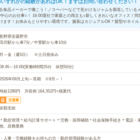
のいずれかの経験があればOK！まずはお問い合わせください！
る食品メーカーで働こう！／スーパーなどで見かけるジャムを製造している
が中心のお仕事○！ 16:00退社で家庭との両立も○新しくきれいなオフィス！
けます！お休みもとりやすい環境です。服装はカジュアルOK＊髪型やネイル
長野県安曇野市
田沢駅から車7分／中萱駅から車10分
月～金（週5日） ※土日祝休み
08:45～16:00(実働6時間25分 休憩50分)
2026年09月上旬～長期 ※9月～！
時給1280円 月収例 164,352円+残業代
交通費
全額支給
＊勤怠管理＊給与計算サポート＊労務・採用補助＊社会保険手続き＊電話・
他、庶務業務
・人事・労務経験をお持ちの方・勤怠管理経験がある方