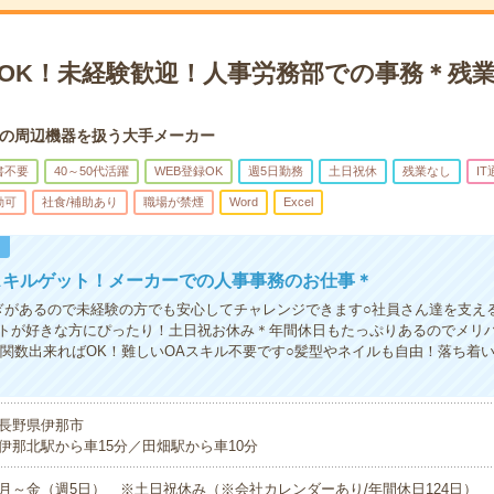
始OK！未経験歓迎！人事労務部での事務＊残
の周辺機器を扱う大手メーカー
書不要
40～50代活躍
WEB登録OK
週5日勤務
土日祝休
残業なし
IT
勤可
社食/補助あり
職場が禁煙
Word
Excel
！
スキルゲット！メーカーでの人事事務のお仕事＊
ぎがあるので未経験の方でも安心してチャレンジできます○社員さん達を支え
トが好きな方にぴったり！土日祝お休み＊年間休日もたっぷりあるのでメリ
M関数出来ればOK！難しいOAスキル不要です○髪型やネイルも自由！落ち着
長野県伊那市
伊那北駅から車15分／田畑駅から車10分
月～金（週5日） ※土日祝休み（※会社カレンダーあり/年間休日124日）