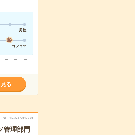
男性
コツコツ
く見る
No.PTEM26-0543885
ツ管理部門