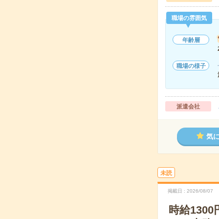
職場の雰囲気
年齢層
職場の様子
派遣会社
気
未読
掲載日
2026/08/07
時給130