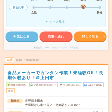
男女比率
女性
男性
もっと見る
気になる!
応募へ進む
詳しく見る
派遣会社
パーソルテンプスタッフ株式会社
未読
掲載日
2026/08/08
食品メーカーでカンタン作業！未経験OK！長
期休暇あり！＠上田市
職種未経験OK
交通費別途支給あり
土日祝日が休み
WEB登録OK
派遣
長野県上田市
勤務地
大屋駅から車15分／下之郷駅から車15分