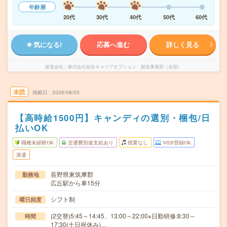
年齢層
20代
30代
40代
50代
60代
気になる!
応募へ進む
詳しく見る
派遣会社
株式会社綜合キャリアオプション 製造事業部（全国）
未読
掲載日
2026/08/05
【高時給1500円】キャンディの選別・梱包/日
払いOK
職種未経験OK
交通費別途支給あり
残業なし
WEB登録OK
派遣
長野県東筑摩郡
勤務地
広丘駅から車15分
シフト制
曜日頻度
(2交替)5:45～14:45、13:00～22:00※日勤研修:8:30～
時間
17:30(土日祝休み)…