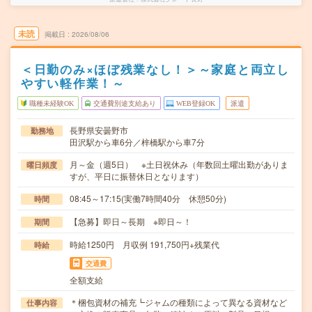
未読
掲載日
2026/08/06
＜日勤のみ×ほぼ残業なし！＞～家庭と両立し
やすい軽作業！～
職種未経験OK
交通費別途支給あり
WEB登録OK
派遣
長野県安曇野市
勤務地
田沢駅から車6分／梓橋駅から車7分
月～金（週5日） ※土日祝休み（年数回土曜出勤がありま
曜日頻度
すが、平日に振替休日となります）
08:45～17:15(実働7時間40分 休憩50分)
時間
【急募】即日～長期 ※即日～！
期間
時給1250円 月収例 191,750円+残業代
時給
交通費
全額支給
＊梱包資材の補充┗ジャムの種類によって異なる資材など
仕事内容