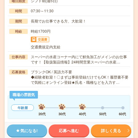
シフト制(週5日)
曜日頻度
07:30～11:30
時間
長期でお仕事できる方、大歓迎！
期間
時給1700円
時給
交通費
交通費規定内支給
スーパーの水産コーナー内にて鮮魚加工がメインのお仕事
仕事内容
です！【取扱製品情報】24時間営業スーパーの水産…
ブランクOK / 英語力不要
応募資格
◆経験者歓迎！〇まずは事前登録だけでもOK！履歴書不要
で気軽にオンライン登録★氏名・職種などを入力す…
職場の雰囲気
年齢層
20代
30代
40代
50代
60代
気になる!
応募へ進む
詳しく見る