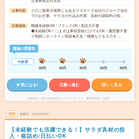
交通費規定内支給
どのご家庭冷蔵庫にもあるマヨネーズ会社のグループ会社
仕事内容
でのお仕事。サラダの仕込み作業、具材や調味料の投…
職種未経験OK / ブランクOK / 英語力不要
応募資格
◆未経験OK！〇まずは事前登録だけでもOK！履歴書不要
で気軽にオンライン登録★氏名・職種などを入力す…
職場の雰囲気
年齢層
20代
30代
40代
50代
60代
気になる!
応募へ進む
詳しく見る
派遣会社
株式会社綜合キャリアオプション 製造事業部（全国）
未読
掲載日
2026/08/05
【未経験でも活躍できる！】サラダ具材の投
入・箱詰め/日払いOK