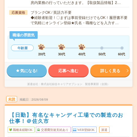
房内業務の行っていただきます。【取扱製品情報】2…
ブランクOK / 英語力不要
応募資格
◆経験者歓迎！〇まずは事前登録だけでもOK！履歴書不要
で気軽にオンライン登録★氏名・職種などを入力す…
職場の雰囲気
年齢層
20代
30代
40代
50代
60代
気になる!
応募へ進む
詳しく見る
派遣会社
株式会社綜合キャリアオプション 製造事業部（全国）
未読
掲載日
2026/08/09
【日勤】有名なキャンディ工場での製造のお
仕事！＠佐久市
職種未経験OK
交通費別途支給あり
WEB登録OK
派遣