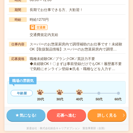
長期でお仕事できる方、大歓迎！
期間
時給1270円
時給
交通費
交通費規定内支給
スーパーのお惣菜厨房内で調理補助のお仕事です！未経験
仕事内容
OK【取扱製品情報】スーパーのお惣菜厨房内で調理…
職種未経験OK / ブランクOK / 英語力不要
応募資格
◆未経験OK！〇まずは事前登録だけでもOK！履歴書不要
で気軽にオンライン登録★氏名・職種などを入力す…
職場の雰囲気
年齢層
20代
30代
40代
50代
60代
気になる!
応募へ進む
詳しく見る
派遣会社
株式会社綜合キャリアオプション 製造事業部（全国）