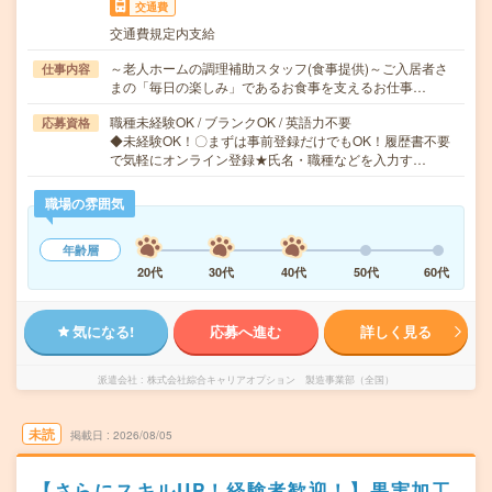
交通費
交通費規定内支給
～老人ホームの調理補助スタッフ(食事提供)～ご入居者さ
仕事内容
まの「毎日の楽しみ」であるお食事を支えるお仕事…
職種未経験OK / ブランクOK / 英語力不要
応募資格
◆未経験OK！〇まずは事前登録だけでもOK！履歴書不要
で気軽にオンライン登録★氏名・職種などを入力す…
職場の雰囲気
年齢層
20代
30代
40代
50代
60代
気になる!
応募へ進む
詳しく見る
派遣会社
株式会社綜合キャリアオプション 製造事業部（全国）
未読
掲載日
2026/08/05
【さらにスキルUP！経験者歓迎！】果実加工