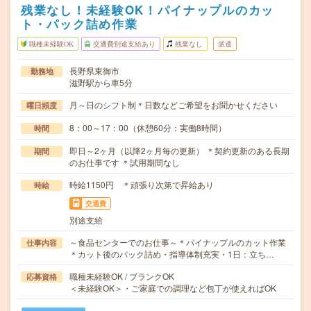
残業なし！未経験OK！パイナップルのカッ
ト・パック詰め作業
職種未経験OK
交通費別途支給あり
残業なし
派遣
長野県東御市
勤務地
滋野駅から車5分
月～日のシフト制＊日数などご希望をお聞かせください
曜日頻度
8：00～17：00（休憩60分：実働8時間）
時間
即日～2ヶ月（以降2ヶ月毎の更新） ＊契約更新のある長期
期間
のお仕事です ＊試用期間なし
時給1150円 ＊頑張り次第で昇給あり
時給
交通費
別途支給
～食品センターでのお仕事～＊パイナップルのカット作業
仕事内容
＊カット後のパック詰め・指導体制充実・1日：立ち…
職種未経験OK / ブランクOK
応募資格
＜未経験OK＞・ご家庭での調理など包丁が使えればOK