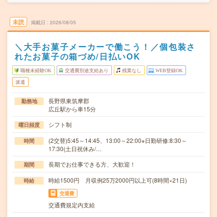
未読
掲載日
2026/08/05
＼大手お菓子メーカーで働こう！／個包装さ
れたお菓子の箱づめ/日払いOK
職種未経験OK
交通費別途支給あり
残業なし
WEB登録OK
派遣
長野県東筑摩郡
勤務地
広丘駅から車15分
シフト制
曜日頻度
(2交替)5:45～14:45、13:00～22:00※日勤研修:8:30～
時間
17:30(土日祝休み/…
長期でお仕事できる方、大歓迎！
期間
時給1500円 月収例25万2000円以上可(8時間×21日)
時給
交通費
交通費規定内支給