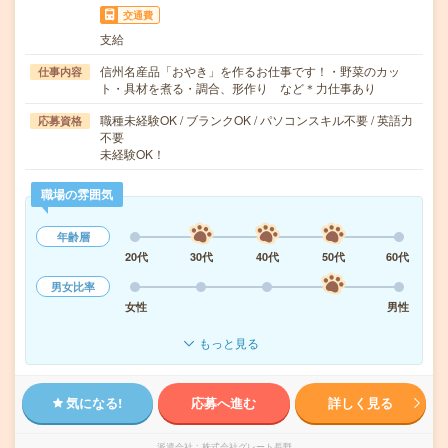
交通費
支給
信州名産品「おやき」を作るお仕事です！・野菜のカッ
仕事内容
ト・具材を煮る・調合、形作り など＊力仕事あり
職種未経験OK / ブランクOK / パソコンスキル不要 / 英語力
応募資格
不要
未経験OK！
職場の雰囲気
年齢層
20代
30代
40代
50代
60代
男女比率
女性
男性
もっと見る
気になる!
応募へ進む
詳しく見る
派遣会社
株式会社グレート長野