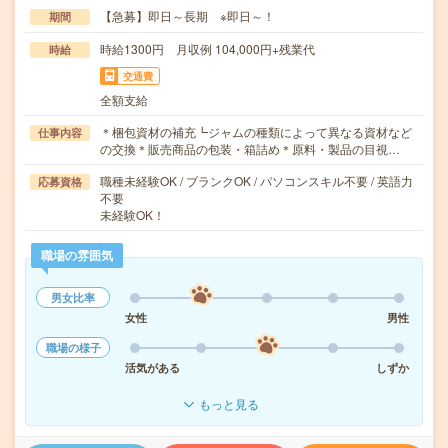
【急募】即日～長期 ※即日～！
期間
時給1300円 月収例 104,000円+残業代
時給
交通費
全額支給
＊梱包資材の補充┗ジャムの種類によって異なる資材など
仕事内容
の交換＊販売商品の包装・箱詰め＊原料・製品の目視…
職種未経験OK / ブランクOK / パソコンスキル不要 / 英語力
応募資格
不要
未経験OK！
職場の雰囲気
男女比率
女性
男性
職場の様子
活気がある
しずか
もっと見る