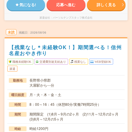
気になる!
応募へ進む
詳しく見る
派遣会社
パーソルテンプスタッフ株式会社
未読
掲載日
2026/08/06
【残業なし＊未経験OK！】期間選べる！信州
名産おやき作り
職種未経験OK
交通費別途支給あり
残業なし
WEB登録OK
派遣
長野県小県郡
勤務地
大屋駅から---分
月・火・木・金・土
曜日頻度
8：00～16：45（休憩80分/実働7時間25分）
時間
期間限定 (1)8月～9月の2ヶ月 (2)11月～12月の2ヶ月
期間
(3)8月～12月の5ヶ月
時給1200円
時給