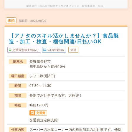
派遣会社
株式会社綜合キャリアオプション 製造事業部（全国）
未読
掲載日
2026/08/09
【アナタのスキル活かしませんか？】食品製
造・加工・検査・梱包関連/日払いOK
交通費別途支給あり
WEB登録OK
派遣
長野県長野市
勤務地
川中島駅から徒歩15分
シフト制(週3日)
曜日頻度
07:30～11:30
時間
長期でお仕事できる方、大歓迎！
期間
時給1700円
時給
交通費
交通費規定内支給
スーパーの水産コーナー内の鮮魚加工のお仕事です。他厨
仕事内容