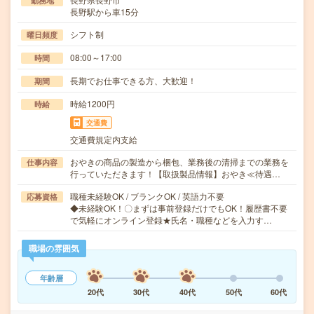
勤務地
長野駅から車15分
シフト制
曜日頻度
08:00～17:00
時間
長期でお仕事できる方、大歓迎！
期間
時給1200円
時給
交通費
交通費規定内支給
おやきの商品の製造から梱包、業務後の清掃までの業務を
仕事内容
行っていただきます！【取扱製品情報】おやき≪待遇…
職種未経験OK / ブランクOK / 英語力不要
応募資格
◆未経験OK！〇まずは事前登録だけでもOK！履歴書不要
で気軽にオンライン登録★氏名・職種などを入力す…
職場の雰囲気
年齢層
20代
30代
40代
50代
60代