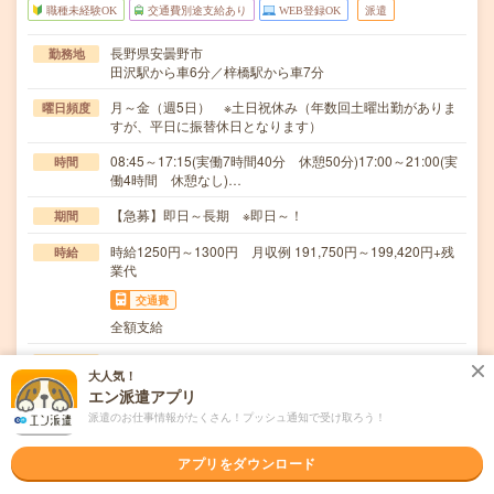
職種未経験OK
交通費別途支給あり
WEB登録OK
派遣
長野県安曇野市
勤務地
田沢駅から車6分／梓橋駅から車7分
月～金（週5日） ※土日祝休み（年数回土曜出勤がありま
曜日頻度
すが、平日に振替休日となります）
08:45～17:15(実働7時間40分 休憩50分)17:00～21:00(実
時間
働4時間 休憩なし)…
【急募】即日～長期 ※即日～！
期間
時給1250円～1300円 月収例 191,750円～199,420円+残
時給
業代
交通費
全額支給
＊梱包資材の補充┗ジャムの種類によって異なる資材など
仕事内容
大人気！
の交換＊販売商品の包装・箱詰め＊原料・製品の目視…
エン派遣アプリ
職種未経験OK / ブランクOK / パソコンスキル不要 / 英語力
応募資格
派遣のお仕事情報がたくさん！プッシュ通知で受け取ろう！
不要
未経験OK！
アプリをダウンロード