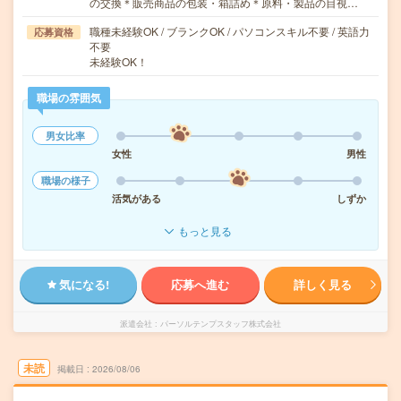
の交換＊販売商品の包装・箱詰め＊原料・製品の目視…
職種未経験OK / ブランクOK / パソコンスキル不要 / 英語力
応募資格
不要
未経験OK！
職場の雰囲気
男女比率
女性
男性
職場の様子
活気がある
しずか
もっと見る
気になる!
応募へ進む
詳しく見る
派遣会社
パーソルテンプスタッフ株式会社
未読
掲載日
2026/08/06