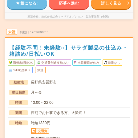
気になる!
応募へ進む
詳しく見る
派遣会社
株式会社綜合キャリアオプション 製造事業部（全国）
未読
掲載日
2026/08/05
【経験不問！未経験○】サラダ製品の仕込み・
箱詰め/日払いOK
職種未経験OK
交通費別途支給あり
土日祝日が休み
残業なし
WEB登録OK
派遣
長野県安曇野市
勤務地
月～金
曜日頻度
13:00～22:00
時間
長期でお仕事できる方、大歓迎！
期間
時給1330円
時給
交通費