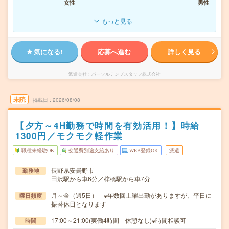
女性
男性
もっと見る
気になる!
応募へ進む
詳しく見る
派遣会社
パーソルテンプスタッフ株式会社
未読
掲載日
2026/08/08
【夕方～4H勤務で時間を有効活用！】時給
1300円／モクモク軽作業
職種未経験OK
交通費別途支給あり
WEB登録OK
派遣
長野県安曇野市
勤務地
田沢駅から車6分／梓橋駅から車7分
月～金（週5日） ※年数回土曜出勤がありますが、平日に
曜日頻度
振替休日となります
17:00～21:00(実働4時間 休憩なし)※時間相談可
時間