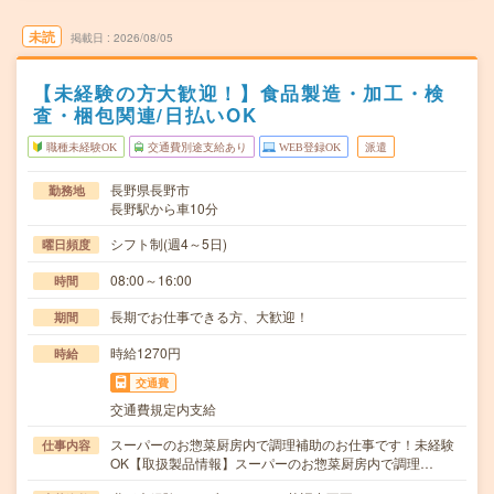
未読
掲載日
2026/08/05
【未経験の方大歓迎！】食品製造・加工・検
査・梱包関連/日払いOK
職種未経験OK
交通費別途支給あり
WEB登録OK
派遣
長野県長野市
勤務地
長野駅から車10分
シフト制(週4～5日)
曜日頻度
08:00～16:00
時間
長期でお仕事できる方、大歓迎！
期間
時給1270円
時給
交通費
交通費規定内支給
スーパーのお惣菜厨房内で調理補助のお仕事です！未経験
仕事内容
OK【取扱製品情報】スーパーのお惣菜厨房内で調理…