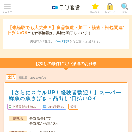
メニュー
気になる!
ログイン
検索
【未経験でも大丈夫＊】食品製造・加工・検査・梱包関連/
日払いOK
のお仕事情報は、掲載が終了しています
掲載時の情報は、
ページ下部
からご覧いただけます。
お探しの条件に近い派遣のお仕事
未読
掲載日
2026/08/09
【さらにスキルUP！経験者歓迎！】スーパー
鮮魚の魚さばき・品出し/日払いOK
交通費別途支給あり
WEB登録OK
派遣
長野県長野市
勤務地
長野駅から車10分