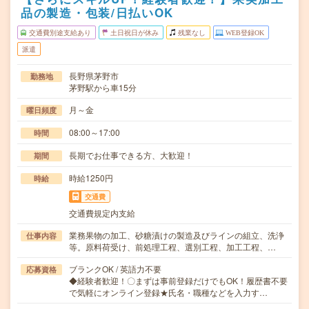
品の製造・包装/日払いOK
交通費別途支給あり
土日祝日が休み
残業なし
WEB登録OK
派遣
長野県茅野市
勤務地
茅野駅から車15分
月～金
曜日頻度
08:00～17:00
時間
長期でお仕事できる方、大歓迎！
期間
時給1250円
時給
交通費
交通費規定内支給
業務果物の加工、砂糖漬けの製造及びラインの組立、洗浄
仕事内容
等。原料荷受け、前処理工程、選別工程、加工工程、…
ブランクOK / 英語力不要
応募資格
◆経験者歓迎！〇まずは事前登録だけでもOK！履歴書不要
で気軽にオンライン登録★氏名・職種などを入力す…