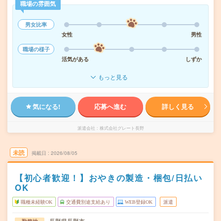
職場の雰囲気
男女比率
女性
男性
職場の様子
活気がある
しずか
もっと見る
気になる!
応募へ進む
詳しく見る
派遣会社
株式会社グレート長野
未読
掲載日
2026/08/05
【初心者歓迎！】おやきの製造・梱包/日払い
OK
職種未経験OK
交通費別途支給あり
WEB登録OK
派遣
長野県長野市