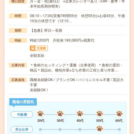
月～金・祝(週5日) ※企業カレンダーあり（GW・夏季・年
曜日頻度
末年始長期休暇有）
08:10～17:00(実働7時間55分 休憩55分)※お昼45分、午後
時間
10分の休憩です（12:10…
【急募】即日～長期
期間
時給1200円 月収例 190,080円+残業代
時給
交通費
全額支給
＊食材のセッティング＊運搬（台車使用）＊食材の選別・
仕事内容
検品＊袋詰め、梱包作業※立ち作業の工程と座り作業…
職種未経験OK / ブランクOK / パソコンスキル不要 / 英語力
応募資格
不要
未経験OK！
職場の雰囲気
年齢層
20代
30代
40代
50代
60代
男女比率