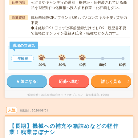
≪グミやキャンディの選別・梱包≫・個包装されている商
仕事内容
品を1種類ずつ化粧箱へ投入する作業・化粧箱をダン…
職種未経験OK / ブランクOK / パソコンスキル不要 / 英語力
応募資格
不要
◆未経験OK！〇まずは事前登録だけでもOK！履歴書不要
で気軽にオンライン登録★氏名・職種などを入力す…
職場の雰囲気
年齢層
20代
30代
40代
50代
60代
気になる!
応募へ進む
詳しく見る
派遣会社
株式会社綜合キャリアオプション 製造事業部（全国）
未読
掲載日
2026/08/01
【長期】機械への補充や箱詰めなどの軽作
業！残業ほぼナシ