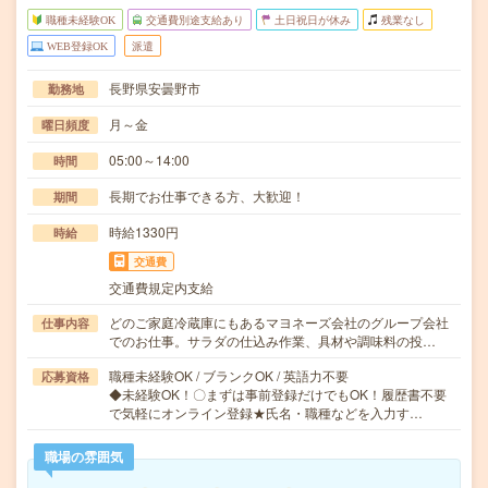
職種未経験OK
交通費別途支給あり
土日祝日が休み
残業なし
WEB登録OK
派遣
長野県安曇野市
勤務地
月～金
曜日頻度
05:00～14:00
時間
長期でお仕事できる方、大歓迎！
期間
時給1330円
時給
交通費
交通費規定内支給
どのご家庭冷蔵庫にもあるマヨネーズ会社のグループ会社
仕事内容
でのお仕事。サラダの仕込み作業、具材や調味料の投…
職種未経験OK / ブランクOK / 英語力不要
応募資格
◆未経験OK！〇まずは事前登録だけでもOK！履歴書不要
で気軽にオンライン登録★氏名・職種などを入力す…
職場の雰囲気