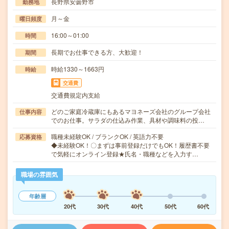
長野県安曇野市
勤務地
月～金
曜日頻度
16:00～01:00
時間
長期でお仕事できる方、大歓迎！
期間
時給1330～1663円
時給
交通費
交通費規定内支給
どのご家庭冷蔵庫にもあるマヨネーズ会社のグループ会社
仕事内容
でのお仕事。サラダの仕込み作業、具材や調味料の投…
職種未経験OK / ブランクOK / 英語力不要
応募資格
◆未経験OK！〇まずは事前登録だけでもOK！履歴書不要
で気軽にオンライン登録★氏名・職種などを入力す…
職場の雰囲気
年齢層
20代
30代
40代
50代
60代