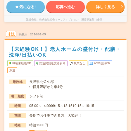
気になる!
応募へ進む
詳しく見る
派遣会社
株式会社綜合キャリアオプション 製造事業部（全国）
未読
掲載日
2026/08/05
【未経験OK！】老人ホームの盛付け・配膳・
洗浄/日払いOK
職種未経験OK
交通費別途支給あり
残業なし
WEB登録OK
派遣
長野県北佐久郡
勤務地
中軽井沢駅から車4分
シフト制
曜日頻度
05:00～14:0009:15～18:1510:15～19:15
時間
長期でお仕事できる方、大歓迎！
期間
時給1200円
時給