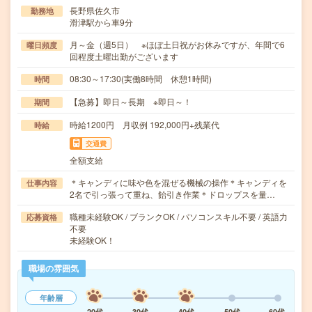
長野県佐久市
勤務地
滑津駅から車9分
月～金（週5日） ※ほぼ土日祝がお休みですが、年間で6
曜日頻度
回程度土曜出勤がございます
08:30～17:30(実働8時間 休憩1時間)
時間
【急募】即日～長期 ※即日～！
期間
時給1200円 月収例 192,000円+残業代
時給
交通費
全額支給
＊キャンディに味や色を混ぜる機械の操作＊キャンディを
仕事内容
2名で引っ張って重ね、飴引き作業＊ドロップスを量…
職種未経験OK / ブランクOK / パソコンスキル不要 / 英語力
応募資格
不要
未経験OK！
職場の雰囲気
年齢層
20代
30代
40代
50代
60代