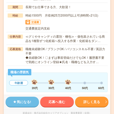
長期でお仕事できる方、大歓迎！
期間
時給1500円 月収例25万2000円以上可(8時間×21日)
時給
交通費
交通費規定内支給
≪グミやキャンディの選別・梱包≫・個包装されている商
仕事内容
品を1種類ずつ化粧箱へ投入する作業・化粧箱をダン…
職種未経験OK / ブランクOK / パソコンスキル不要 / 英語力
応募資格
不要
◆未経験OK！〇まずは事前登録だけでもOK！履歴書不要
で気軽にオンライン登録★氏名・職種などを入力す…
職場の雰囲気
年齢層
20代
30代
40代
50代
60代
気になる!
応募へ進む
詳しく見る
派遣会社
株式会社綜合キャリアオプション 製造事業部（全国）