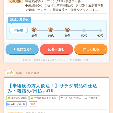
職種未経験OK / ブランクOK / 英語力不要
応募資格
◆未経験OK！〇まずは事前登録だけでもOK！履歴書不要
で気軽にオンライン登録★氏名・職種などを入力す…
職場の雰囲気
年齢層
20代
30代
40代
50代
60代
気になる!
応募へ進む
詳しく見る
派遣会社
株式会社綜合キャリアオプション 製造事業部（全国）
未読
掲載日
2026/08/05
【未経験の方大歓迎！】サラダ製品の仕込
み・箱詰め/日払いOK
職種未経験OK
交通費別途支給あり
土日祝日が休み
残業なし
WEB登録OK
派遣