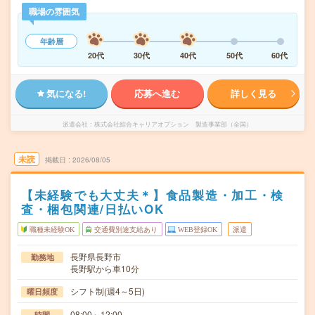
職場の雰囲気
年齢層
20代
30代
40代
50代
60代
気になる!
応募へ進む
詳しく見る
派遣会社
株式会社綜合キャリアオプション 製造事業部（全国）
未読
掲載日
2026/08/05
【未経験でも大丈夫＊】食品製造・加工・検
査・梱包関連/日払いOK
職種未経験OK
交通費別途支給あり
WEB登録OK
派遣
長野県長野市
勤務地
長野駅から車10分
シフト制(週4～5日)
曜日頻度
08:00～12:00
時間