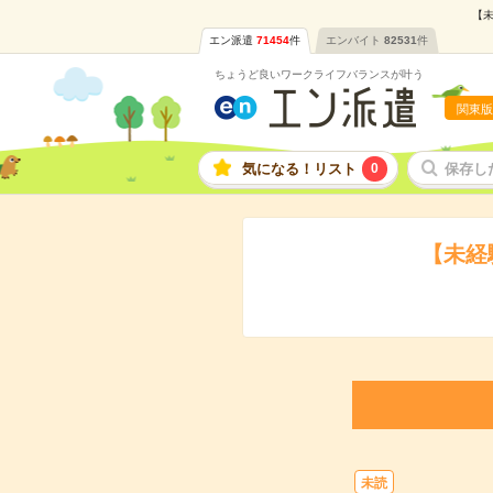
【未
エン派遣
71454
件
エンバイト
82531
件
ちょうど良いワークライフバランスが叶う
関東版
気になる！リスト
0
保存し
【未経
未読