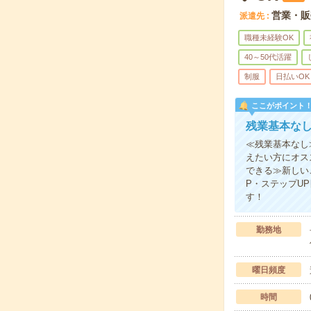
営業・販
派遣先
職種未経験OK
40～50代活躍
制服
日払いOK
ここがポイント
残業基本な
≪残業基本なし
えたい方にオス
できる≫新しい
P・ステップU
す！
勤務地
曜日頻度
時間