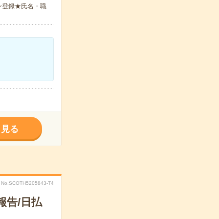
ン登録★氏名・職
く見る
No.SCOTH5205843-T4
報告/日払