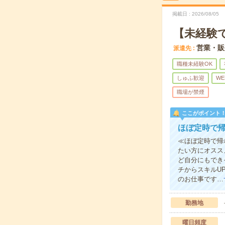
掲載日
2026/08/05
【未経験
営業・販
派遣先
職種未経験OK
しゅふ歓迎
WE
職場が禁煙
ここがポイント
ほぼ定時で
≪ほぼ定時で帰
たい方にオスス
ど自分にもでき
チからスキルU
のお仕事です…
勤務地
曜日頻度