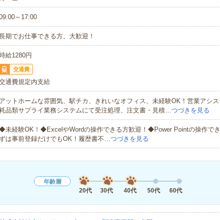
09:00～17:00
長期でお仕事できる方、大歓迎！
時給1280円
交通費
交通費規定内支給
アットホームな雰囲気、駅チカ、きれいなオフィス、未経験OK！営業アシス
耗品類サプライ業務システムにて受注処理、注文書・見積…
つづきを見る
◆未経験OK！◆ExcelやWordの操作できる方歓迎！◆Power Pointの操作
ずは事前登録だけでもOK！履歴書不…
つづきを見る
年齢層
20代
30代
40代
50代
60代