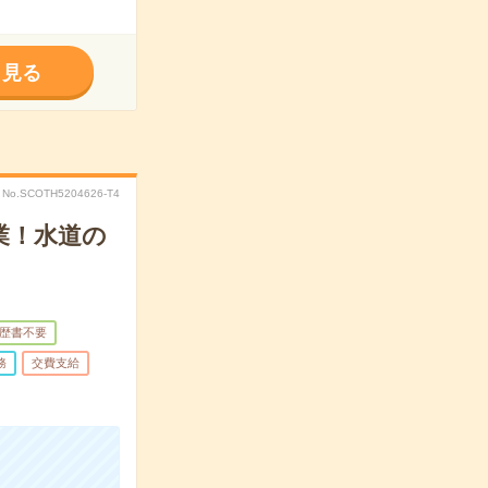
く見る
No.SCOTH5204626-T4
業！水道の
歴書不要
務
交費支給