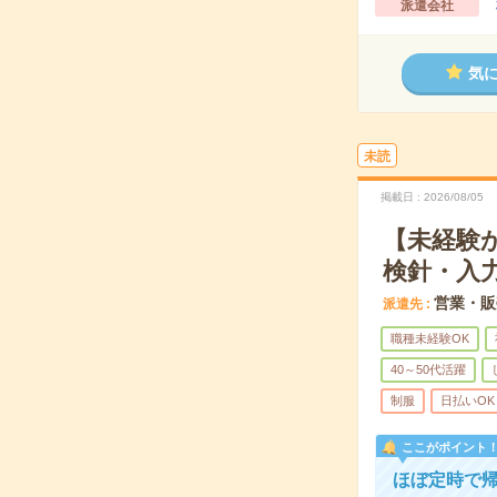
派遣会社
気
未読
掲載日
2026/08/05
【未経験
検針・入力
営業・販
派遣先
職種未経験OK
40～50代活躍
制服
日払いOK
ここがポイント
ほぼ定時で