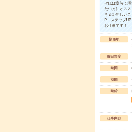
≪ほぼ定時で帰
たい方にオスス
きる≫新しいこ
P・ステップU
お仕事です！
勤務地
曜日頻度
時間
期間
時給
仕事内容