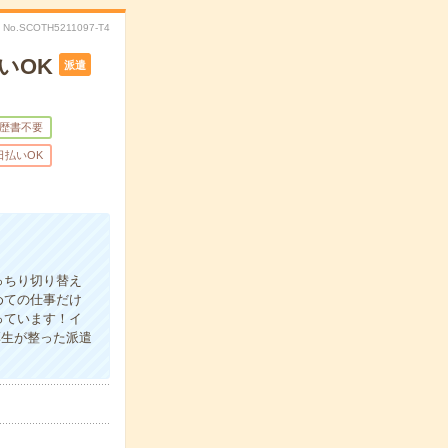
No.SCOTH5211097-T4
いOK
派遣
歴書不要
日払いOK
っちり切り替え
めての仕事だけ
っています！イ
厚生が整った派遣