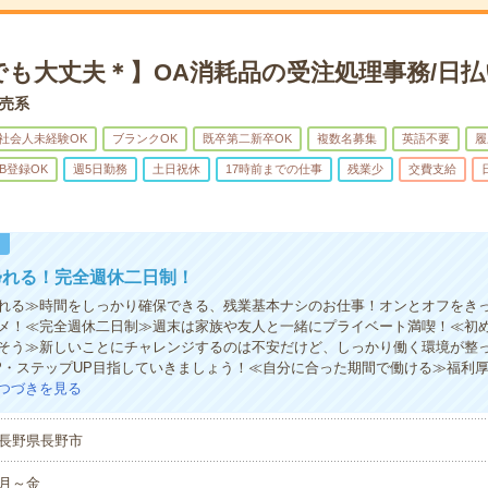
でも大丈夫＊】OA消耗品の受注処理事務/日払
売系
社会人未経験OK
ブランクOK
既卒第二新卒OK
複数名募集
英語不要
履
B登録OK
週5日勤務
土日祝休
17時前までの仕事
残業少
交費支給
！
帰れる！完全週休二日制！
れる≫時間をしっかり確保できる、残業基本ナシのお仕事！オンとオフをき
メ！≪完全週休二日制≫週末は家族や友人と一緒にプライベート満喫！≪初
そう≫新しいことにチャレンジするのは不安だけど、しっかり働く環境が整
P・ステップUP目指していきましょう！≪自分に合った期間で働ける≫福利
つづきを見る
長野県長野市
月～金