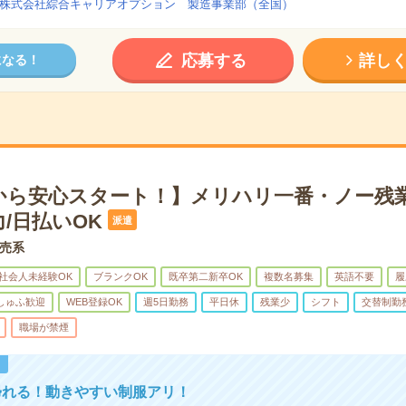
株式会社綜合キャリアオプション 製造事業部（全国）
応募する
詳し
になる！
から安心スタート！】メリハリ一番・ノー残
/日払いOK
派遣
売系
社会人未経験OK
ブランクOK
既卒第二新卒OK
複数名募集
英語不要
履
しゅふ歓迎
WEB登録OK
週5日勤務
平日休
残業少
シフト
交替制勤
職場が禁煙
！
帰れる！動きやすい制服アリ！