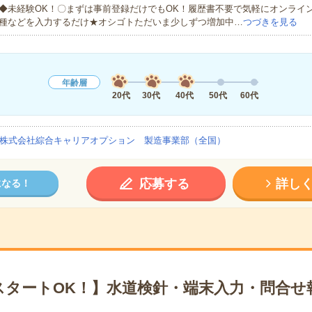
◆未経験OK！〇まずは事前登録だけでもOK！履歴書不要で気軽にオンライ
種などを入力するだけ★オシゴトただいま少しずつ増加中…
つづきを見る
年齢層
20代
30代
40代
50代
60代
株式会社綜合キャリアオプション 製造事業部（全国）
応募する
詳し
になる！
スタートOK！】水道検針・端末入力・問合せ