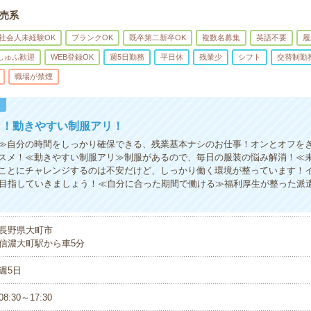
売系
社会人未経験OK
ブランクOK
既卒第二新卒OK
複数名募集
英語不要
履
しゅふ歓迎
WEB登録OK
週5日勤務
平日休
残業少
シフト
交替制勤
職場が禁煙
！
し！動きやすい制服アリ！
≫自分の時間をしっかり確保できる、残業基本ナシのお仕事！オンとオフを
スメ！≪動きやすい制服アリ≫制服があるので、毎日の服装の悩み解消！≪
ことにチャレンジするのは不安だけど、しっかり働く環境が整っています！
P目指していきましょう！≪自分に合った期間で働ける≫福利厚生が整った派
長野県大町市
信濃大町駅から車5分
週5日
08:30～17:30