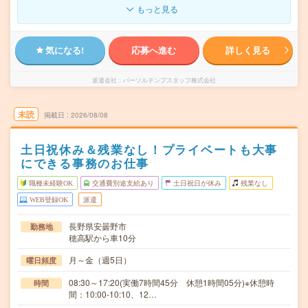
もっと見る
気になる!
応募へ進む
詳しく見る
派遣会社
パーソルテンプスタッフ株式会社
未読
掲載日
2026/08/08
土日祝休み＆残業なし！プライベートも大事
にできる事務のお仕事
職種未経験OK
交通費別途支給あり
土日祝日が休み
残業なし
WEB登録OK
派遣
長野県安曇野市
勤務地
穂高駅から車10分
月～金（週5日）
曜日頻度
08:30～17:20(実働7時間45分 休憩1時間05分)※休憩時
時間
間：10:00-10:10、12…