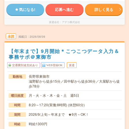
気になる!
応募へ進む
詳しく見る
派遣会社
アデコ株式会社
未読
掲載日
2026/08/09
【年末まで】9月開始＊こつこつデータ入力＆
事務サポ＠東御市
交通費別途支給あり
WEB登録OK
派遣
長野県東御市
勤務地
滋野駅から徒歩15分／田中駅から徒歩36分／大屋駅から徒
歩78分
月・火・水・木・金・土 週5日
曜日頻度
8:20～17:20(実働:8時間) (休憩60分)
時間
2026/9/上旬～年末まで ★9月～OK！
期間
時給1300円
時給