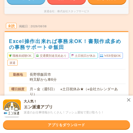
派遣会社
株式会社スタッフサービス
未読
掲載日
2026/08/08
Excel操作出来れば事務未OK！書類作成多め
の事務サポート＠飯田
職種未経験OK
交通費別途支給あり
土日祝日が休み
WEB登録OK
派遣
長野県飯田市
勤務地
時又駅から車6分
月～金（週5日） ※土日祝休み★（※会社カレンダーあ
曜日頻度
り）
大人気！
08:30～17:15(実働8時間 休憩45分)※始業時間を遅らせる
時間
エン派遣アプリ
などご相談OK！
派遣のお仕事情報がたくさん！プッシュ通知で受け取ろう！
【急募】即日～長期 ※即日～！
期間
アプリをダウンロード
時給1350円～1400円 月収例 216,000円～224,000円+残
時給
業代