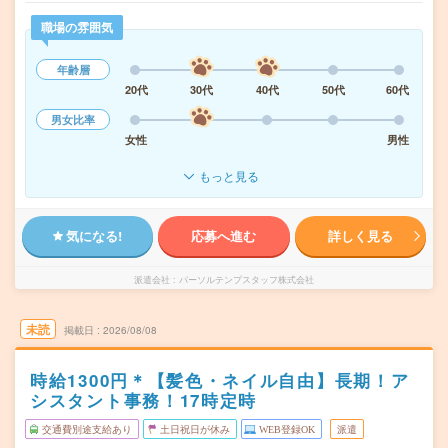
職場の雰囲気
年齢層
20代
30代
40代
50代
60代
男女比率
女性
男性
もっと見る
気になる!
応募へ進む
詳しく見る
派遣会社
パーソルテンプスタッフ株式会社
未読
掲載日
2026/08/08
時給1300円＊【髪色・ネイル自由】長期！ア
シスタント事務！17時定時
交通費別途支給あり
土日祝日が休み
WEB登録OK
派遣