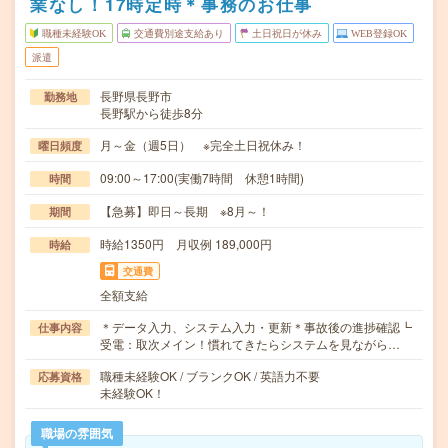
業なし！17時定時＊事務のお仕事
職種未経験OK
交通費別途支給あり
土日祝日が休み
WEB登録OK
派遣
長野県長野市
勤務地
長野駅から徒歩8分
月～金（週5日） ※完全土日祝休み！
曜日頻度
09:00～17:00(実働7時間 休憩1時間)
時間
【急募】即日～長期 ※8月～！
期間
時給1350円 月収例 189,000円
時給
交通費
全額支給
＊データ入力、システム入力・更新＊事故後の進捗確認┗
仕事内容
受電：取次メイン！慣れてきたらシステムを見ながら…
職種未経験OK / ブランクOK / 英語力不要
応募資格
未経験OK！
職場の雰囲気