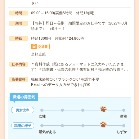
さい
09:00～16:00(実働6時間 休憩1時間)
時間
【急募】即日～長期 期間限定のお仕事です（2027年3月
期間
頃まで） ※8月～！
時給1300円 月収例 124,800円
時給
交通費
全額支給
＊資料作成（既にあるフォーマットに入力をいただきま
仕事内容
す）＊請求書・伝票の処理＊来客応対＊掲示物の設置＊…
職種未経験OK / ブランクOK / 英語力不要
応募資格
Excelへのデータ入力ができればOK
職場の雰囲気
男女比率
女性
男性
職場の様子
活気がある
しずか