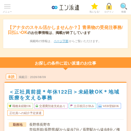
メニュー
気になる!
ログイン
検索
【アナタのスキル活かしませんか？】青果物の受発注事務/
日払いOK
のお仕事情報は、掲載が終了しています
掲載時の情報は、
ページ下部
からご覧いただけます。
お探しの条件に近い派遣のお仕事
未読
掲載日
2026/08/09
＜正社員前提＊年休122日＞未経験OK＊地域
医療を支える事務
職種未経験OK
交通費別途支給あり
土日祝日が休み
WEB登録OK
正社員への紹介予定派遣
長野県長野市
勤務地
市役所前(長野県)駅から徒歩7分／長野駅から徒歩8分／権