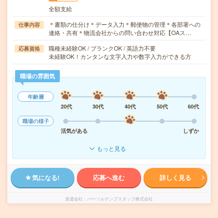
全額支給
＊書類の仕分け＊データ入力＊郵便物の管理＊各部署への
仕事内容
連絡・共有＊物流会社からの問い合わせ対応【OAス…
職種未経験OK / ブランクOK / 英語力不要
応募資格
未経験OK！カンタンな文字入力や数字入力ができる方
職場の雰囲気
年齢層
20代
30代
40代
50代
60代
職場の様子
活気がある
しずか
もっと見る
気になる!
応募へ進む
詳しく見る
派遣会社
パーソルテンプスタッフ株式会社