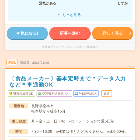
活気がある
しずか
もっと見る
気になる!
応募へ進む
詳しく見る
派遣会社
パーソルテンプスタッフ株式会社
未読
掲載日
2026/08/08
〔食品メーカー〕基本定時まで＊データ入力
など＊車通勤OK
職種未経験OK
交通費別途支給あり
WEB登録OK
派遣
長野県松本市
勤務地
松本駅から徒歩16分
月～金・土・日・祝 ※ローテーションで週5日制
曜日頻度
7:30～16:30 ※残業はほとんどありません。※休憩60分。
時間