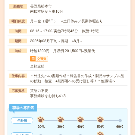
長野県松本市
勤務地
南松本駅から車10分
月～金（週5日） ※土日休み／長期休暇あり
曜日頻度
08:15～17:00(実働7時間45分 休憩1時間)
時間
2026年08月下旬～長期 ※8月～！
期間
時給1300円 月収例 201,500円+残業代
時給
交通費
全額支給
＊外注先への書類作成＊報告書の作成＊製品やサンプル品
仕事内容
の移動・検査 ※別部署への受け渡し等！＊他職場へ…
英語力不要
応募資格
事務経験をお持ちの方
職場の雰囲気
年齢層
20代
30代
40代
50代
60代