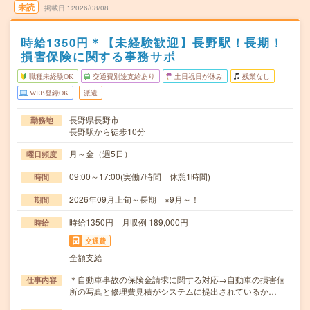
未読
掲載日
2026/08/08
時給1350円＊【未経験歓迎】長野駅！長期！
損害保険に関する事務サポ
職種未経験OK
交通費別途支給あり
土日祝日が休み
残業なし
WEB登録OK
派遣
長野県長野市
勤務地
長野駅から徒歩10分
月～金（週5日）
曜日頻度
09:00～17:00(実働7時間 休憩1時間)
時間
2026年09月上旬～長期 ※9月～！
期間
時給1350円 月収例 189,000円
時給
交通費
全額支給
＊自動車事故の保険金請求に関する対応→自動車の損害個
仕事内容
所の写真と修理費見積がシステムに提出されているか…