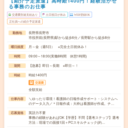
【紹介予定派遣】高時給1400円！経験活かせ
る事務のお仕事
交通費別途支給あり
土日祝日が休み
WEB登録OK
正社員への紹介予定派遣
長野県長野市
勤務地
市役所前(長野県)駅から徒歩6分／長野駅から徒歩8分
月～金（週5日） ※完全土日祝休み！
曜日頻度
09:00～18:00(実働8時間 休憩1時間)
時間
【急募】即日～長期 ※即日～！
期間
時給1400円
時給
交通費
全額支給
＼ゆったり環境！看護師の日報作成サポート・システムへ
仕事内容
のデータ入力／＊日報作成：大枠は看護師が作成。チ…
英語力不要
応募資格
事務の経験があればOK【学歴】不問【選考ステップ】選考
方法：現場での面接1回＋PCスキルチェック(約…