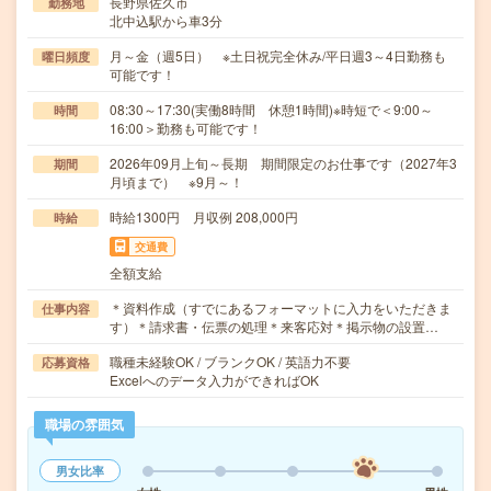
長野県佐久市
勤務地
北中込駅から車3分
月～金（週5日） ※土日祝完全休み/平日週3～4日勤務も
曜日頻度
可能です！
08:30～17:30(実働8時間 休憩1時間)※時短で＜9:00～
時間
16:00＞勤務も可能です！
2026年09月上旬～長期 期間限定のお仕事です（2027年3
期間
月頃まで） ※9月～！
時給1300円 月収例 208,000円
時給
交通費
全額支給
＊資料作成（すでにあるフォーマットに入力をいただきま
仕事内容
す）＊請求書・伝票の処理＊来客応対＊掲示物の設置…
職種未経験OK / ブランクOK / 英語力不要
応募資格
Excelへのデータ入力ができればOK
職場の雰囲気
男女比率