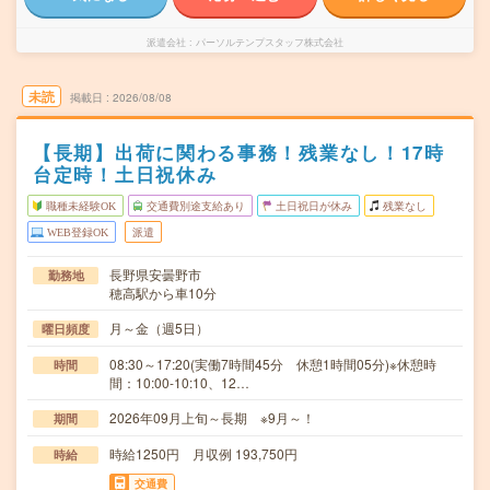
派遣会社
パーソルテンプスタッフ株式会社
未読
掲載日
2026/08/08
【長期】出荷に関わる事務！残業なし！17時
台定時！土日祝休み
職種未経験OK
交通費別途支給あり
土日祝日が休み
残業なし
WEB登録OK
派遣
長野県安曇野市
勤務地
穂高駅から車10分
月～金（週5日）
曜日頻度
08:30～17:20(実働7時間45分 休憩1時間05分)※休憩時
時間
間：10:00-10:10、12…
2026年09月上旬～長期 ※9月～！
期間
時給1250円 月収例 193,750円
時給
交通費