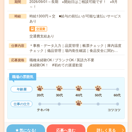
2026/09/01～長期 ※開始日はご相談可能です！ ※9月
期間
～！
時給1300円＋交 ■給与の前払いが可能な速払いサービス
時給
あり
交通費
交通費支給あり
＊事務・データ入力｜品質管理｜帳票チェック｜庫内温度
仕事内容
チェック｜備品管理｜場内衛生確認｜食品安全に関わ…
職種未経験OK / ブランクOK / 英語力不要
応募資格
未経験OK！ #初めての派遣歓迎
職場の雰囲気
年齢層
20代
30代
40代
50代
60代
仕事の仕方
テキパキ
コツコツ
気になる!
応募へ進む
詳しく見る