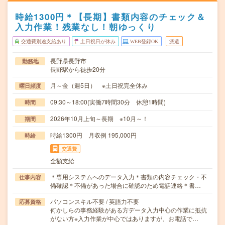
時給1300円＊【長期】書類内容のチェック＆
入力作業！残業なし！朝ゆっくり
交通費別途支給あり
土日祝日が休み
WEB登録OK
派遣
長野県長野市
勤務地
長野駅から徒歩20分
月～金（週5日） ※土日祝完全休み
曜日頻度
09:30～18:00(実働7時間30分 休憩1時間)
時間
2026年10月上旬～長期 ※10月～！
期間
時給1300円 月収例 195,000円
時給
交通費
全額支給
＊専用システムへのデータ入力＊書類の内容チェック・不
仕事内容
備確認＊不備があった場合に確認のため電話連絡＊書…
パソコンスキル不要 / 英語力不要
応募資格
何かしらの事務経験がある方データ入力中心の作業に抵抗
がない方※入力作業が中心ではありますが、お電話で…