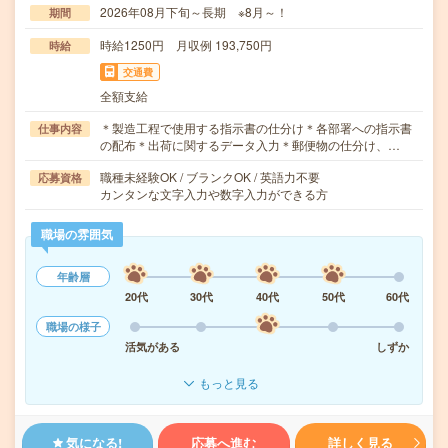
2026年08月下旬～長期 ※8月～！
期間
時給1250円 月収例 193,750円
時給
交通費
全額支給
＊製造工程で使用する指示書の仕分け＊各部署への指示書
仕事内容
の配布＊出荷に関するデータ入力＊郵便物の仕分け、…
職種未経験OK / ブランクOK / 英語力不要
応募資格
カンタンな文字入力や数字入力ができる方
職場の雰囲気
年齢層
20代
30代
40代
50代
60代
職場の様子
活気がある
しずか
もっと見る
気になる!
応募へ進む
詳しく見る