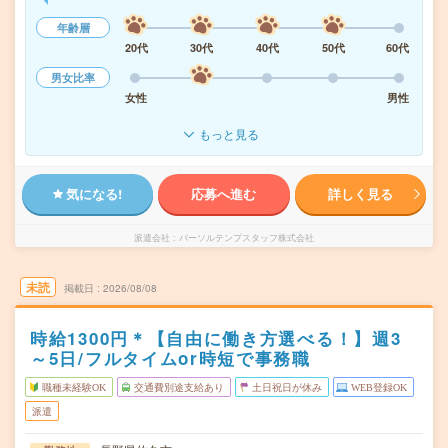
年齢層
20代
30代
40代
50代
60代
男女比率
女性
男性
もっと見る
気になる!
応募へ進む
詳しく見る
派遣会社
パーソルテンプスタッフ株式会社
未読
掲載日
2026/08/08
時給1300円＊【自由に働き方選べる！】週3
～5日/フルタイムor時短で事務職
職種未経験OK
交通費別途支給あり
土日祝日が休み
WEB登録OK
派遣