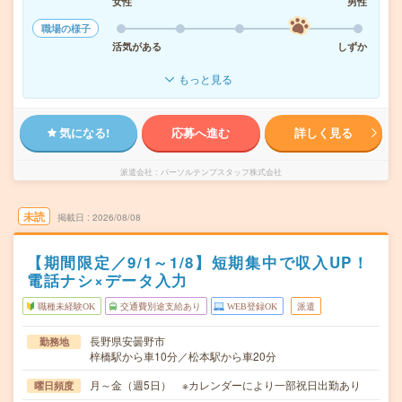
女性
男性
職場の様子
活気がある
しずか
もっと見る
気になる!
応募へ進む
詳しく見る
派遣会社
パーソルテンプスタッフ株式会社
未読
掲載日
2026/08/08
【期間限定／9/1～1/8】短期集中で収入UP！
電話ナシ×データ入力
職種未経験OK
交通費別途支給あり
WEB登録OK
派遣
長野県安曇野市
勤務地
梓橋駅から車10分／松本駅から車20分
月～金（週5日） ※カレンダーにより一部祝日出勤あり
曜日頻度