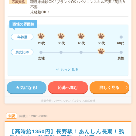
職種未経験OK / ブランクOK / パソコンスキル不要 / 英語力
応募資格
不要
未経験OK！
職場の雰囲気
年齢層
20代
30代
40代
50代
60代
男女比率
女性
男性
もっと見る
気になる!
応募へ進む
詳しく見る
派遣会社
パーソルテンプスタッフ株式会社
未読
掲載日
2026/08/08
【高時給1350円】長野駅！あんしん長期！残