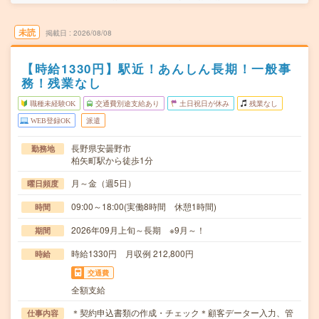
未読
掲載日
2026/08/08
【時給1330円】駅近！あんしん長期！一般事
務！残業なし
職種未経験OK
交通費別途支給あり
土日祝日が休み
残業なし
WEB登録OK
派遣
長野県安曇野市
勤務地
柏矢町駅から徒歩1分
月～金（週5日）
曜日頻度
09:00～18:00(実働8時間 休憩1時間)
時間
2026年09月上旬～長期 ※9月～！
期間
時給1330円 月収例 212,800円
時給
交通費
全額支給
＊契約申込書類の作成・チェック＊顧客データー入力、管
仕事内容