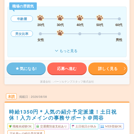
職場の雰囲気
年齢層
20代
30代
40代
50代
60代
男女比率
女性
男性
もっと見る
気になる!
応募へ進む
詳しく見る
派遣会社
パーソルテンプスタッフ株式会社
未読
掲載日
2026/08/08
時給1350円＊人気の紹介予定派遣！土日祝
休！入力メインの事務サポート＠岡谷
職種未経験OK
交通費別途支給あり
土日祝日が休み
WEB登録OK
正社員への紹介予定派遣