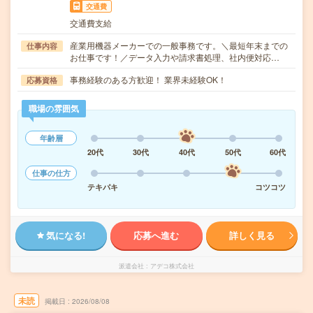
交通費
交通費支給
産業用機器メーカーでの一般事務です。＼最短年末までの
仕事内容
お仕事です！／データ入力や請求書処理、社内便対応…
事務経験のある方歓迎！ 業界未経験OK！
応募資格
職場の雰囲気
年齢層
20代
30代
40代
50代
60代
仕事の仕方
テキパキ
コツコツ
気になる!
応募へ進む
詳しく見る
派遣会社
アデコ株式会社
未読
掲載日
2026/08/08