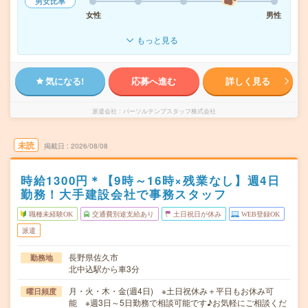
男女比率
女性
男性
もっと見る
気になる!
応募へ進む
詳しく見る
派遣会社
パーソルテンプスタッフ株式会社
未読
掲載日
2026/08/08
時給1300円＊【9時～16時×残業なし】週4日
勤務！大手建設会社で事務スタッフ
職種未経験OK
交通費別途支給あり
土日祝日が休み
WEB登録OK
派遣
長野県佐久市
勤務地
北中込駅から車3分
月・火・木・金(週4日) ※土日祝休み＋平日もお休み可
曜日頻度
能 ※週3日～5日勤務で相談可能です♪お気軽にご相談くだ