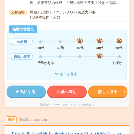
理、必要書類の作成 ＊契約内容の変更手続き＊電話…
職種未経験OK / ブランクOK / 英語力不要
応募資格
PC基本操作・入力
職場の雰囲気
年齢層
20代
30代
40代
50代
60代
職場の様子
活気がある
しずか
もっと見る
気になる!
応募へ進む
詳しく見る
派遣会社
パーソルテンプスタッフ株式会社
未読
掲載日
2026/08/08