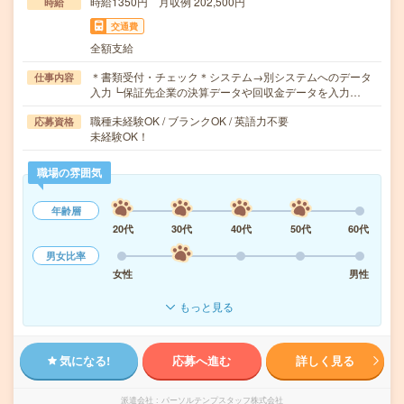
時給1350円 月収例 202,500円
時給
交通費
全額支給
＊書類受付・チェック＊システム→別システムへのデータ
仕事内容
入力┗保証先企業の決算データや回収金データを入力…
職種未経験OK / ブランクOK / 英語力不要
応募資格
未経験OK！
職場の雰囲気
年齢層
20代
30代
40代
50代
60代
男女比率
女性
男性
もっと見る
気になる!
応募へ進む
詳しく見る
派遣会社
パーソルテンプスタッフ株式会社