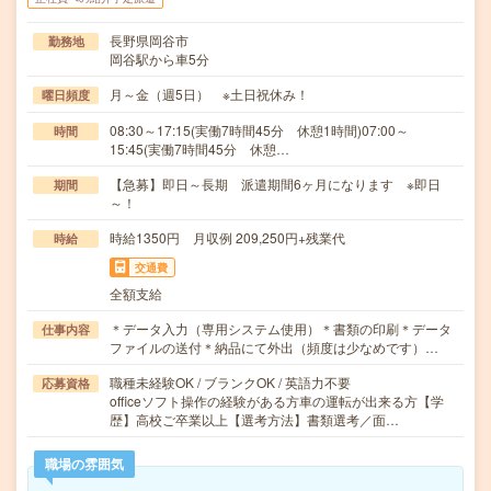
長野県岡谷市
勤務地
岡谷駅から車5分
月～金（週5日） ※土日祝休み！
曜日頻度
08:30～17:15(実働7時間45分 休憩1時間)07:00～
時間
15:45(実働7時間45分 休憩…
【急募】即日～長期 派遣期間6ヶ月になります ※即日
期間
～！
時給1350円 月収例 209,250円+残業代
時給
交通費
全額支給
＊データ入力（専用システム使用）＊書類の印刷＊データ
仕事内容
ファイルの送付＊納品にて外出（頻度は少なめです）…
職種未経験OK / ブランクOK / 英語力不要
応募資格
officeソフト操作の経験がある方車の運転が出来る方【学
歴】高校ご卒業以上【選考方法】書類選考／面…
職場の雰囲気