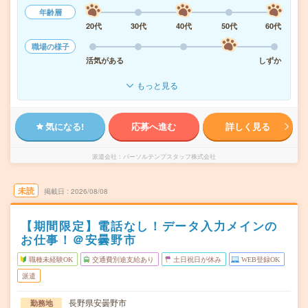
年齢層
20代
30代
40代
50代
60代
職場の様子
活気がある
しずか
もっと見る
気になる!
応募へ進む
詳しく見る
派遣会社
パーソルテンプスタッフ株式会社
未読
掲載日
2026/08/08
【期間限定】電話なし！データ入力メインの
お仕事！＠安曇野市
職種未経験OK
交通費別途支給あり
土日祝日が休み
WEB登録OK
派遣
長野県安曇野市
勤務地