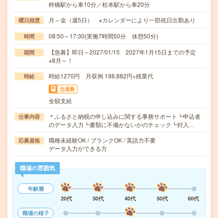
梓橋駅から車10分／松本駅から車20分
月～金（週5日） ※カレンダーにより一部祝日出勤あり
曜日頻度
08:50～17:30(実働7時間50分 休憩50分)
時間
【急募】即日～2027/01/15 2027年1月15日までの予定
期間
※8月～！
時給1270円 月収例 198,882円+残業代
時給
交通費
全額支給
＊ふるさと納税の申し込みに関する事務サポート┗申込者
仕事内容
のデータ入力┗書類に不備かないかのチェック┗封入…
職種未経験OK / ブランクOK / 英語力不要
応募資格
データ入力ができる方
職場の雰囲気
年齢層
20代
30代
40代
50代
60代
職場の様子