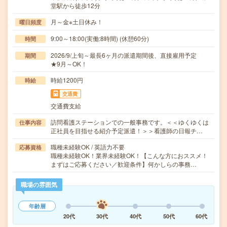
堂駅から徒歩12分
月～金※土日休み！
曜日頻度
9:00～18:00(実働:8時間) (休憩60分)
時間
2026/9/上旬～最長6ヶ月の派遣期間後、直接雇用予定
期間
★9月～OK！
時給1200円
時給
交通費
交通費支給
訪問看護ステーションでの一般事務です。＜＜ゆくゆくは
仕事内容
正社員を目指せる紹介予定派遣！＞＞看護師の日報チ…
職種未経験OK / 英語力不要
応募資格
職種未経験OK！業界未経験OK！【こんな方におススメ！
まずはご応募ください／歓迎条件】何かしらの事務…
職場の雰囲気
年齢層
20代
30代
40代
50代
60代