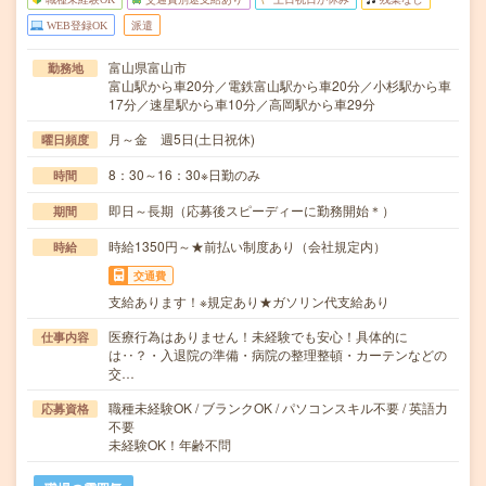
WEB登録OK
派遣
富山県富山市
勤務地
富山駅から車20分／電鉄富山駅から車20分／小杉駅から車
17分／速星駅から車10分／高岡駅から車29分
月～金 週5日(土日祝休)
曜日頻度
8：30～16：30※日勤のみ
時間
即日～長期（応募後スピーディーに勤務開始＊）
期間
時給1350円～★前払い制度あり（会社規定内）
時給
交通費
支給あります！※規定あり★ガソリン代支給あり
医療行為はありません！未経験でも安心！具体的に
仕事内容
は‥？・入退院の準備・病院の整理整頓・カーテンなどの
交…
職種未経験OK / ブランクOK / パソコンスキル不要 / 英語力
応募資格
不要
未経験OK！年齢不問