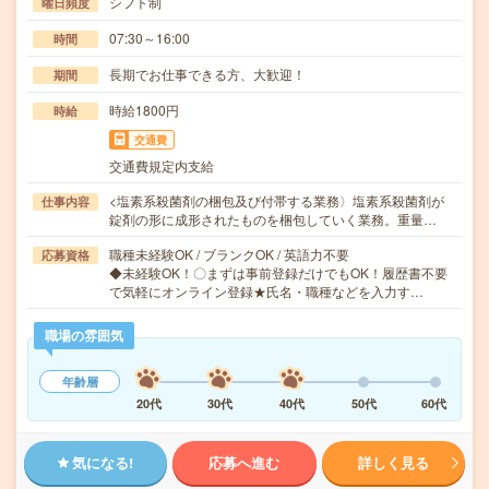
シフト制
曜日頻度
07:30～16:00
時間
長期でお仕事できる方、大歓迎！
期間
時給1800円
時給
交通費
交通費規定内支給
<塩素系殺菌剤の梱包及び付帯する業務〉塩素系殺菌剤が
仕事内容
錠剤の形に成形されたものを梱包していく業務。重量…
職種未経験OK / ブランクOK / 英語力不要
応募資格
◆未経験OK！〇まずは事前登録だけでもOK！履歴書不要
で気軽にオンライン登録★氏名・職種などを入力す…
職場の雰囲気
年齢層
20代
30代
40代
50代
60代
気になる!
応募へ進む
詳しく見る