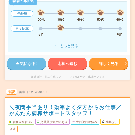
職場の雰囲気
年齢層
20代
30代
40代
50代
60代
男女比率
女性
男性
もっと見る
気になる!
応募へ進む
詳しく見る
派遣会社
株式会社ルフト・メディカルケア 北陸オフィス
未読
掲載日
2026/08/07
＼夜間手当あり！効率よく夕方からお仕事／
かんたん病棟サポートスタッフ！
職種未経験OK
交通費別途支給あり
土日祝日が休み
残業なし
派遣