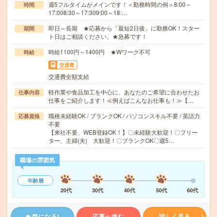
週5フルタイムがメインです！＜勤務時間の例＞8:00～
時間
17:008:30～17:309:00～18:…
即日～長期 ★応募から「最短2日後」に勤務OK！スター
期間
ト日はご相談ください。★急募です！
時給1100円～1400円 ★Wワーク不可
時給
交通費
交通費全額支給
軽作業や食品加工を中心に、あなたのご希望に合わせたお
仕事内容
仕事をご紹介します！≪例えばこんなお仕事も！≫【…
職種未経験OK / ブランクOK / パソコンスキル不要 / 英語力
応募資格
不要
【来社不要、WEB登録OK！】〇未経験大歓迎！〇フリー
ター、主婦(夫) 大歓迎！〇ブランクOK〇週5…
職場の雰囲気
年齢層
20代
30代
40代
50代
60代
気になる!
応募へ進む
詳しく見る