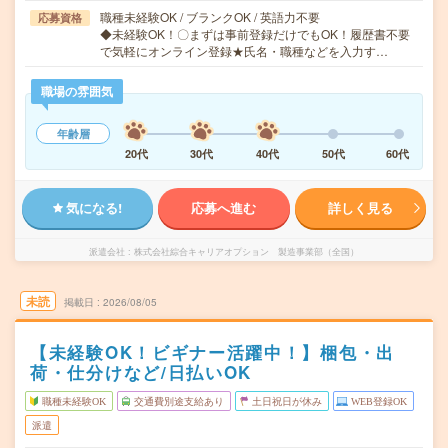
職種未経験OK / ブランクOK / 英語力不要
応募資格
◆未経験OK！〇まずは事前登録だけでもOK！履歴書不要
で気軽にオンライン登録★氏名・職種などを入力す…
職場の雰囲気
年齢層
20代
30代
40代
50代
60代
気になる!
応募へ進む
詳しく見る
派遣会社
株式会社綜合キャリアオプション 製造事業部（全国）
未読
掲載日
2026/08/05
【未経験OK！ビギナー活躍中！】梱包・出
荷・仕分けなど/日払いOK
職種未経験OK
交通費別途支給あり
土日祝日が休み
WEB登録OK
派遣