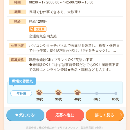
08:30～17:2006:00～14:5007:00～15:50
時間
長期でお仕事できる方、大歓迎！
期間
時給1200円
時給
交通費
交通費規定内支給
パソコンやタッチパネルで医薬品を製造し、検査・梱包ま
仕事内容
で行う作業。錠剤の割れや欠け、印字をチェックし、…
職種未経験OK / ブランクOK / 英語力不要
応募資格
◆未経験OK！〇まずは事前登録だけでもOK！履歴書不要
で気軽にオンライン登録★氏名・職種などを入力す…
職場の雰囲気
年齢層
20代
30代
40代
50代
60代
気になる!
応募へ進む
詳しく見る
派遣会社
株式会社綜合キャリアオプション 製造事業部（全国）