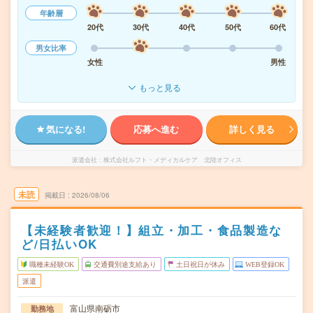
年齢層
20代
30代
40代
50代
60代
男女比率
女性
男性
もっと見る
気になる!
応募へ進む
詳しく見る
派遣会社
株式会社ルフト・メディカルケア 北陸オフィス
未読
掲載日
2026/08/06
【未経験者歓迎！】組立・加工・食品製造な
ど/日払いOK
職種未経験OK
交通費別途支給あり
土日祝日が休み
WEB登録OK
派遣
富山県南砺市
勤務地