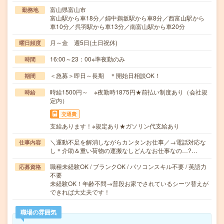
富山県富山市
勤務地
富山駅から車18分／婦中鵜坂駅から車8分／西富山駅から
車10分／呉羽駅から車13分／南富山駅から車20分
月～金 週5日(土日祝休)
曜日頻度
16:00～23：00※準夜勤のみ
時間
＜急募＞即日～長期 ＊開始日相談OK！
期間
時給1500円～ ※夜勤時1875円★前払い制度あり（会社規
時給
定内）
交通費
支給あります！※規定あり★ガソリン代支給あり
＼運動不足を解消しながらカンタンお仕事／→電話対応な
仕事内容
し＊介助＆重い荷物の運搬なしどんなお仕事なの…?…
職種未経験OK / ブランクOK / パソコンスキル不要 / 英語力
応募資格
不要
未経験OK！年齢不問→普段お家でされているシーツ替えが
できれば大丈夫です！
職場の雰囲気