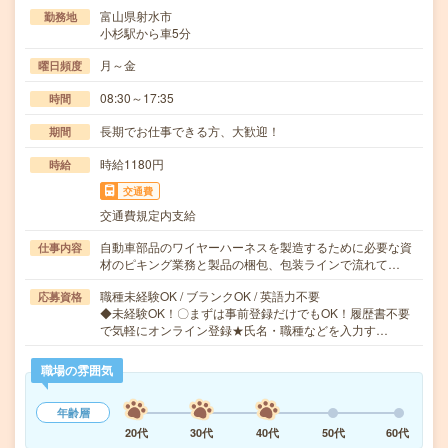
富山県射水市
勤務地
小杉駅から車5分
月～金
曜日頻度
08:30～17:35
時間
長期でお仕事できる方、大歓迎！
期間
時給1180円
時給
交通費
交通費規定内支給
自動車部品のワイヤーハーネスを製造するために必要な資
仕事内容
材のピキング業務と製品の梱包、包装ラインで流れて…
職種未経験OK / ブランクOK / 英語力不要
応募資格
◆未経験OK！〇まずは事前登録だけでもOK！履歴書不要
で気軽にオンライン登録★氏名・職種などを入力す…
職場の雰囲気
年齢層
20代
30代
40代
50代
60代