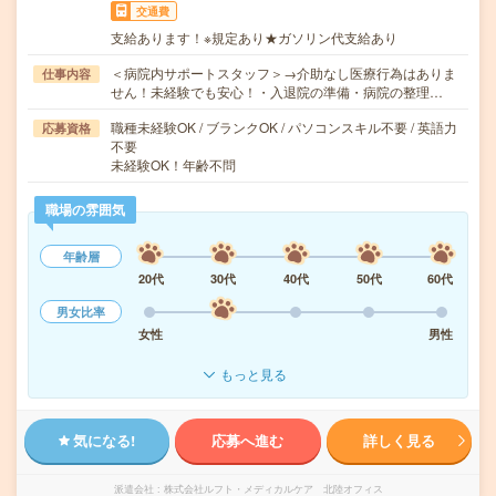
交通費
支給あります！※規定あり★ガソリン代支給あり
＜病院内サポートスタッフ＞→介助なし医療行為はありま
仕事内容
せん！未経験でも安心！・入退院の準備・病院の整理…
職種未経験OK / ブランクOK / パソコンスキル不要 / 英語力
応募資格
不要
未経験OK！年齢不問
職場の雰囲気
年齢層
20代
30代
40代
50代
60代
男女比率
女性
男性
もっと見る
気になる!
応募へ進む
詳しく見る
派遣会社
株式会社ルフト・メディカルケア 北陸オフィス