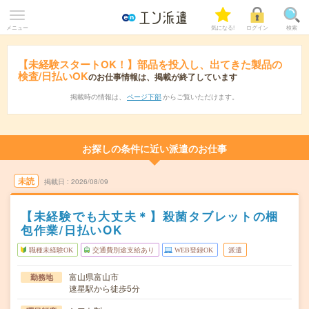
メニュー
気になる!
ログイン
検索
【未経験スタートOK！】部品を投入し、出てきた製品の
検査/日払いOK
のお仕事情報は、掲載が終了しています
掲載時の情報は、
ページ下部
からご覧いただけます。
お探しの条件に近い派遣のお仕事
未読
掲載日
2026/08/09
【未経験でも大丈夫＊】殺菌タブレットの梱
包作業/日払いOK
職種未経験OK
交通費別途支給あり
WEB登録OK
派遣
富山県富山市
勤務地
速星駅から徒歩5分