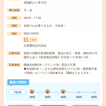
城端駅から車10分
月～金
曜日頻度
08:30～17:00
時間
長期でお仕事できる方、大歓迎！
期間
時給1300円
時給
交通費
交通費規定内支給
面材の切断作業補助業務。製品の加工・検査・梱包等の可
仕事内容
能性もあり【取扱製品情報】住宅用ドア(木材)≪待…
職種未経験OK / ブランクOK / 英語力不要
応募資格
◆未経験OK！〇まずは事前登録だけでもOK！履歴書不要
で気軽にオンライン登録★氏名・職種などを入力す…
職場の雰囲気
年齢層
20代
30代
40代
50代
60代