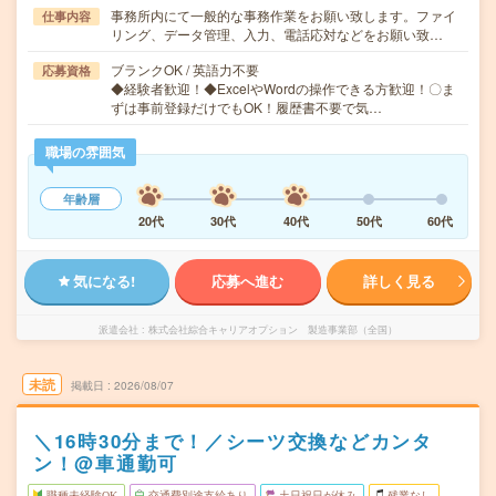
事務所内にて一般的な事務作業をお願い致します。ファイ
仕事内容
リング、データ管理、入力、電話応対などをお願い致…
ブランクOK / 英語力不要
応募資格
◆経験者歓迎！◆ExcelやWordの操作できる方歓迎！〇ま
ずは事前登録だけでもOK！履歴書不要で気…
職場の雰囲気
年齢層
20代
30代
40代
50代
60代
気になる!
応募へ進む
詳しく見る
派遣会社
株式会社綜合キャリアオプション 製造事業部（全国）
未読
掲載日
2026/08/07
＼16時30分まで！／シーツ交換などカンタ
ン！@車通勤可
職種未経験OK
交通費別途支給あり
土日祝日が休み
残業なし