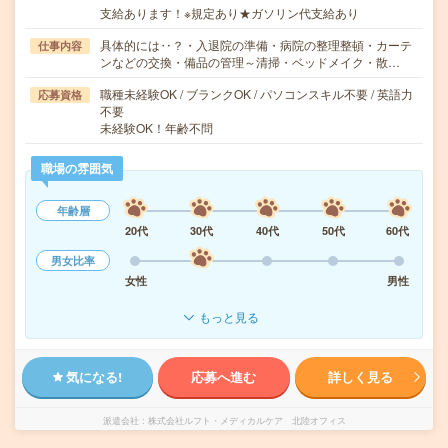
支給あります！※規定あり★ガソリン代支給あり
具体的には‥？・入退院の準備・病院の整理整頓・カーテ
仕事内容
ンなどの交換・備品の管理～清掃・ベッドメイク・散…
職種未経験OK / ブランクOK / パソコンスキル不要 / 英語力
応募資格
不要
未経験OK！年齢不問
職場の雰囲気
年齢層
20代
30代
40代
50代
60代
男女比率
女性
男性
もっと見る
気になる!
応募へ進む
詳しく見る
派遣会社
株式会社ルフト・メディカルケア 北陸オフィス