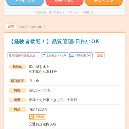
派遣会社
株式会社テクノ・サービス 採用担当
未読
掲載日
2026/08/07
【経験者歓迎！】品質管理/日払いOK
交通費別途支給あり
土日祝日が休み
WEB登録OK
派遣
富山県射水市
勤務地
呉羽駅から車11分
月～金
曜日頻度
08:30～17:15
時間
長期でお仕事できる方、大歓迎！
期間
時給1200円
時給
交通費
交通費規定内支給