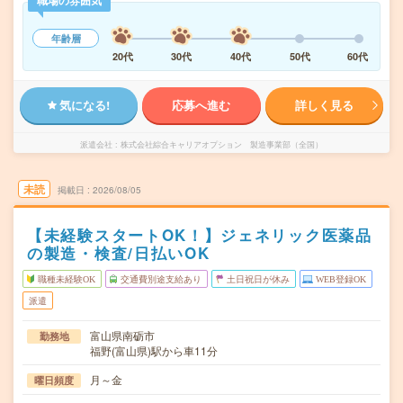
職場の雰囲気
年齢層
20代
30代
40代
50代
60代
気になる!
応募へ進む
詳しく見る
派遣会社
株式会社綜合キャリアオプション 製造事業部（全国）
未読
掲載日
2026/08/05
【未経験スタートOK！】ジェネリック医薬品
の製造・検査/日払いOK
職種未経験OK
交通費別途支給あり
土日祝日が休み
WEB登録OK
派遣
富山県南砺市
勤務地
福野(富山県)駅から車11分
月～金
曜日頻度