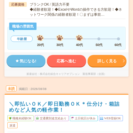
ブランクOK / 英語力不要
応募資格
◆経験者歓迎！◆ExcelやWordの操作できる方歓迎！◆ネ
ットワーク関係の経験者歓迎！〇まずは事前…
職場の雰囲気
年齢層
20代
30代
40代
50代
60代
気になる!
応募へ進む
詳しく見る
派遣会社
株式会社綜合キャリアオプション 製造事業部（全国）
未読
掲載日
2026/08/08
＼即払いＯＫ／即日勤務ＯＫ＊仕分け・箱詰
めなど人気の軽作業！
職種未経験OK
交通費別途支給あり
土日祝日が休み
WEB登録OK
派遣