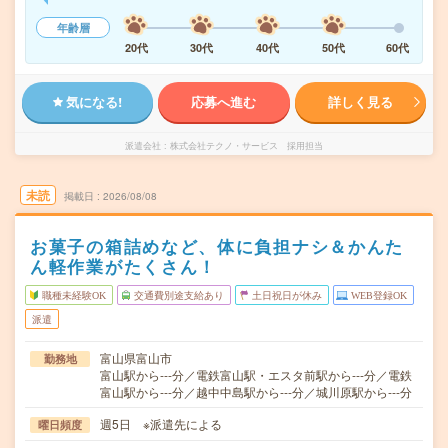
年齢層
20代
30代
40代
50代
60代
気になる!
応募へ進む
詳しく見る
派遣会社
株式会社テクノ・サービス 採用担当
未読
掲載日
2026/08/08
お菓子の箱詰めなど、体に負担ナシ＆かんた
ん軽作業がたくさん！
職種未経験OK
交通費別途支給あり
土日祝日が休み
WEB登録OK
派遣
富山県富山市
勤務地
富山駅から---分／電鉄富山駅・エスタ前駅から---分／電鉄
富山駅から---分／越中中島駅から---分／城川原駅から---分
週5日 ※派遣先による
曜日頻度