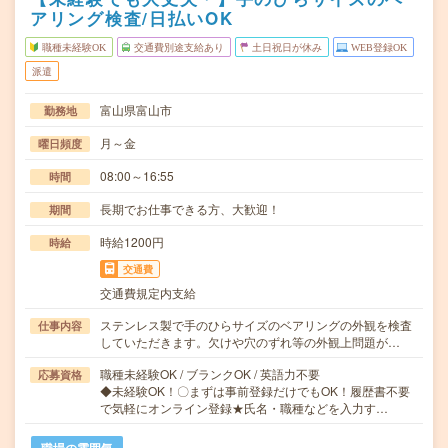
アリング検査/日払いOK
職種未経験OK
交通費別途支給あり
土日祝日が休み
WEB登録OK
派遣
富山県富山市
勤務地
月～金
曜日頻度
08:00～16:55
時間
長期でお仕事できる方、大歓迎！
期間
時給1200円
時給
交通費
交通費規定内支給
ステンレス製で手のひらサイズのベアリングの外観を検査
仕事内容
していただきます。欠けや穴のずれ等の外観上問題が…
職種未経験OK / ブランクOK / 英語力不要
応募資格
◆未経験OK！〇まずは事前登録だけでもOK！履歴書不要
で気軽にオンライン登録★氏名・職種などを入力す…