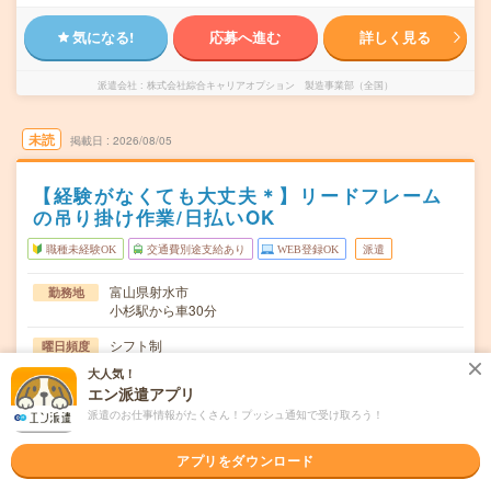
気になる!
応募へ進む
詳しく見る
派遣会社
株式会社綜合キャリアオプション 製造事業部（全国）
未読
掲載日
2026/08/05
【経験がなくても大丈夫＊】リードフレーム
の吊り掛け作業/日払いOK
職種未経験OK
交通費別途支給あり
WEB登録OK
派遣
富山県射水市
勤務地
小杉駅から車30分
シフト制
曜日頻度
大人気！
08:20～17:00
時間
エン派遣アプリ
派遣のお仕事情報がたくさん！プッシュ通知で受け取ろう！
長期でお仕事できる方、大歓迎！
期間
時給1200円
時給
アプリをダウンロード
交通費