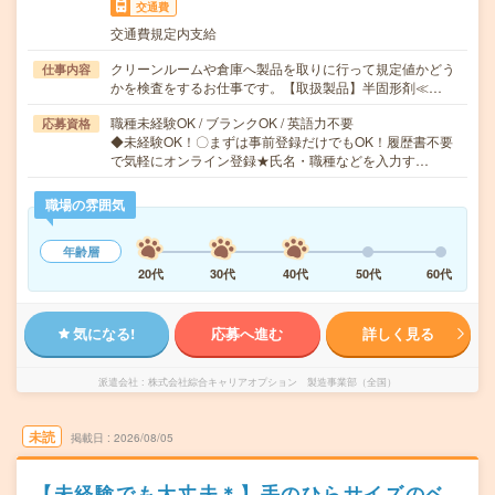
交通費
交通費規定内支給
クリーンルームや倉庫へ製品を取りに行って規定値かどう
仕事内容
かを検査をするお仕事です。【取扱製品】半固形剤≪…
職種未経験OK / ブランクOK / 英語力不要
応募資格
◆未経験OK！〇まずは事前登録だけでもOK！履歴書不要
で気軽にオンライン登録★氏名・職種などを入力す…
職場の雰囲気
年齢層
20代
30代
40代
50代
60代
気になる!
応募へ進む
詳しく見る
派遣会社
株式会社綜合キャリアオプション 製造事業部（全国）
未読
掲載日
2026/08/05
【未経験でも大丈夫＊】手のひらサイズのベ