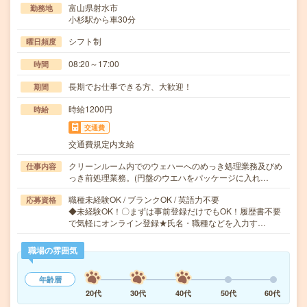
富山県射水市
勤務地
小杉駅から車30分
シフト制
曜日頻度
08:20～17:00
時間
長期でお仕事できる方、大歓迎！
期間
時給1200円
時給
交通費
交通費規定内支給
クリーンルーム内でのウェハーへのめっき処理業務及びめ
仕事内容
っき前処理業務。(円盤のウエハをパッケージに入れ…
職種未経験OK / ブランクOK / 英語力不要
応募資格
◆未経験OK！〇まずは事前登録だけでもOK！履歴書不要
で気軽にオンライン登録★氏名・職種などを入力す…
職場の雰囲気
年齢層
20代
30代
40代
50代
60代