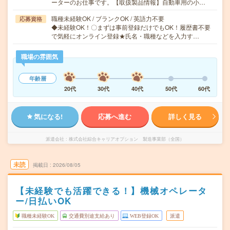
ーターのお仕事です。【取扱製品情報】自動車用の小…
職種未経験OK / ブランクOK / 英語力不要
応募資格
◆未経験OK！〇まずは事前登録だけでもOK！履歴書不要
で気軽にオンライン登録★氏名・職種などを入力す…
職場の雰囲気
年齢層
20代
30代
40代
50代
60代
気になる!
応募へ進む
詳しく見る
派遣会社
株式会社綜合キャリアオプション 製造事業部（全国）
未読
掲載日
2026/08/05
【未経験でも活躍できる！】機械オペレータ
ー/日払いOK
職種未経験OK
交通費別途支給あり
WEB登録OK
派遣