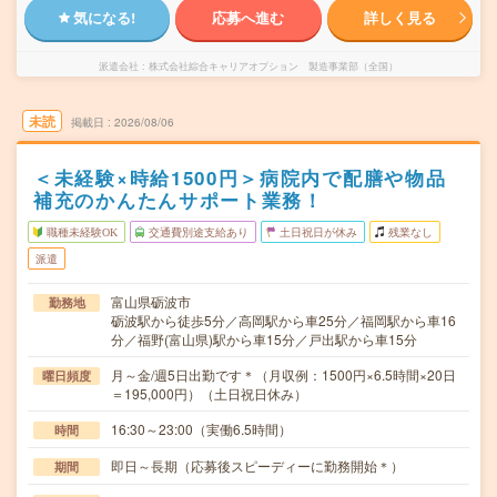
気になる!
応募へ進む
詳しく見る
派遣会社
株式会社綜合キャリアオプション 製造事業部（全国）
未読
掲載日
2026/08/06
＜未経験×時給1500円＞病院内で配膳や物品
補充のかんたんサポート業務！
職種未経験OK
交通費別途支給あり
土日祝日が休み
残業なし
派遣
富山県砺波市
勤務地
砺波駅から徒歩5分／高岡駅から車25分／福岡駅から車16
分／福野(富山県)駅から車15分／戸出駅から車15分
月～金/週5日出勤です＊（月収例：1500円×6.5時間×20日
曜日頻度
＝195,000円）（土日祝日休み）
16:30～23:00（実働6.5時間）
時間
即日～長期（応募後スピーディーに勤務開始＊）
期間