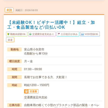
未読
掲載日
2026/08/05
【未経験OK！ビギナー活躍中！】組立・加
工・食品製造など/日払いOK
職種未経験OK
交通費別途支給あり
土日祝日が休み
WEB登録OK
派遣
富山県小矢部市
勤務地
石動駅から車13分
月～金
曜日頻度
01:00～09:00
時間
長期でお仕事できる方、大歓迎！
期間
時給1200～1500円
時給
交通費
交通費規定内支給
自動車用の軽くて小型のプラスチック部品の製造・オペレ
仕事内容