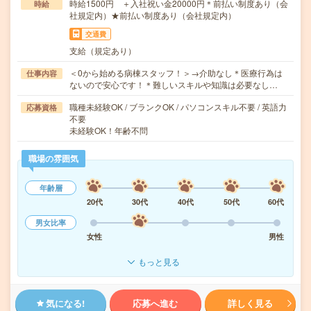
時給1500円 ＋入社祝い金20000円＊前払い制度あり（会
時給
社規定内）★前払い制度あり（会社規定内）
交通費
支給（規定あり）
＜0から始める病棟スタッフ！＞→介助なし＊医療行為は
仕事内容
ないので安心です！＊難しいスキルや知識は必要なし…
職種未経験OK / ブランクOK / パソコンスキル不要 / 英語力
応募資格
不要
未経験OK！年齢不問
職場の雰囲気
年齢層
20代
30代
40代
50代
60代
男女比率
女性
男性
もっと見る
気になる!
応募へ進む
詳しく見る