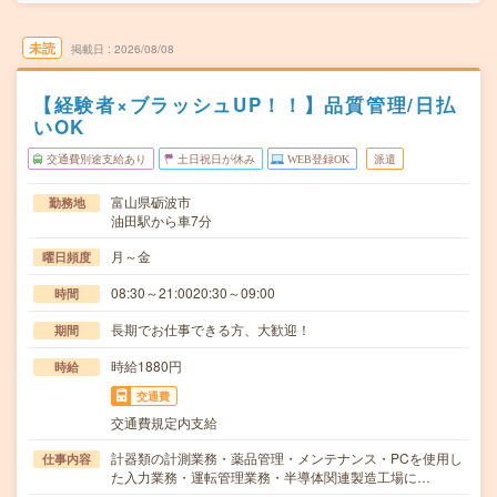
未読
掲載日
2026/08/08
【経験者×ブラッシュUP！！】品質管理/日払
いOK
交通費別途支給あり
土日祝日が休み
WEB登録OK
派遣
富山県砺波市
勤務地
油田駅から車7分
月～金
曜日頻度
08:30～21:0020:30～09:00
時間
長期でお仕事できる方、大歓迎！
期間
時給1880円
時給
交通費
交通費規定内支給
計器類の計測業務・薬品管理・メンテナンス・PCを使用し
仕事内容
た入力業務・運転管理業務・半導体関連製造工場に…