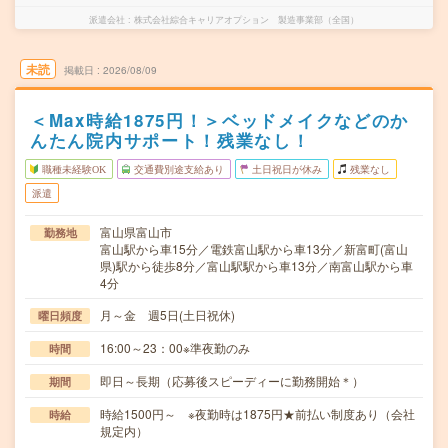
派遣会社
株式会社綜合キャリアオプション 製造事業部（全国）
未読
掲載日
2026/08/09
＜Max時給1875円！＞ベッドメイクなどのか
んたん院内サポート！残業なし！
職種未経験OK
交通費別途支給あり
土日祝日が休み
残業なし
派遣
富山県富山市
勤務地
富山駅から車15分／電鉄富山駅から車13分／新富町(富山
県)駅から徒歩8分／富山駅駅から車13分／南富山駅から車
4分
月～金 週5日(土日祝休)
曜日頻度
16:00～23：00※準夜勤のみ
時間
即日～長期（応募後スピーディーに勤務開始＊）
期間
時給1500円～ ※夜勤時は1875円★前払い制度あり（会社
時給
規定内）