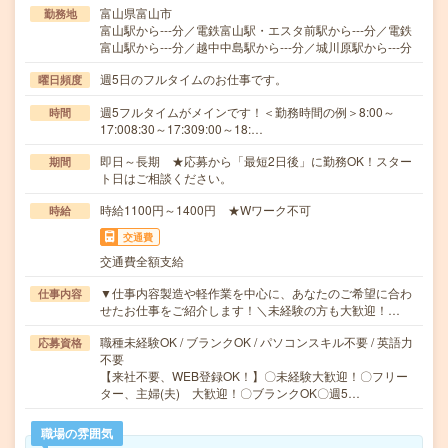
富山県富山市
勤務地
富山駅から---分／電鉄富山駅・エスタ前駅から---分／電鉄
富山駅から---分／越中中島駅から---分／城川原駅から---分
週5日のフルタイムのお仕事です。
曜日頻度
週5フルタイムがメインです！＜勤務時間の例＞8:00～
時間
17:008:30～17:309:00～18:…
即日～長期 ★応募から「最短2日後」に勤務OK！スター
期間
ト日はご相談ください。
時給1100円～1400円 ★Wワーク不可
時給
交通費
交通費全額支給
▼仕事内容製造や軽作業を中心に、あなたのご希望に合わ
仕事内容
せたお仕事をご紹介します！＼未経験の方も大歓迎！…
職種未経験OK / ブランクOK / パソコンスキル不要 / 英語力
応募資格
不要
【来社不要、WEB登録OK！】〇未経験大歓迎！〇フリー
ター、主婦(夫) 大歓迎！〇ブランクOK〇週5…
職場の雰囲気