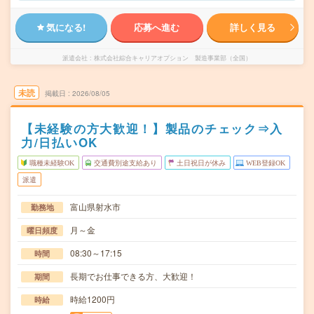
気になる!
応募へ進む
詳しく見る
派遣会社
株式会社綜合キャリアオプション 製造事業部（全国）
未読
掲載日
2026/08/05
【未経験の方大歓迎！】製品のチェック⇒入
力/日払いOK
職種未経験OK
交通費別途支給あり
土日祝日が休み
WEB登録OK
派遣
富山県射水市
勤務地
月～金
曜日頻度
08:30～17:15
時間
長期でお仕事できる方、大歓迎！
期間
時給1200円
時給