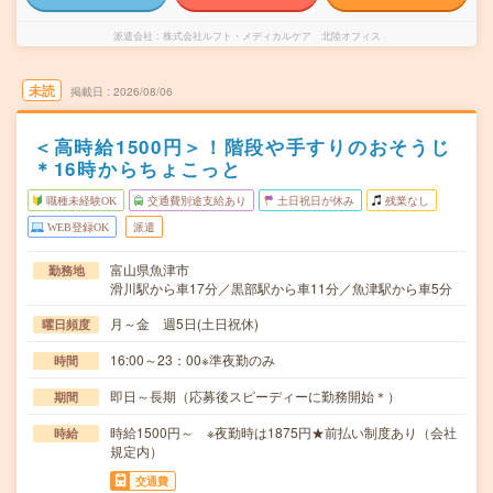
派遣会社
株式会社ルフト・メディカルケア 北陸オフィス
未読
掲載日
2026/08/06
＜高時給1500円＞！階段や手すりのおそうじ
＊16時からちょこっと
職種未経験OK
交通費別途支給あり
土日祝日が休み
残業なし
WEB登録OK
派遣
富山県魚津市
勤務地
滑川駅から車17分／黒部駅から車11分／魚津駅から車5分
月～金 週5日(土日祝休)
曜日頻度
16:00～23：00※準夜勤のみ
時間
即日～長期（応募後スピーディーに勤務開始＊）
期間
時給1500円～ ※夜勤時は1875円★前払い制度あり（会社
時給
規定内）
交通費