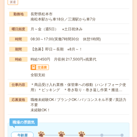
派遣
長野県松本市
勤務地
南松本駅から車18分／三溝駅から車7分
月～金（週5日） ※土日祝休み
曜日頻度
08:30～17:00(実働7時間30分 休憩1時間)
時間
【急募】即日～長期 ※8月～！
期間
時給1450円 月収例 217,500円+残業代
時給
交通費
全額支給
＊商品受け入れ業務・保管庫への移動（ハンドフォーク使
仕事内容
用）＊ピッキング ＊巻き取り・巻き返し作業＊搬送…
職種未経験OK / ブランクOK / パソコンスキル不要 / 英語力
応募資格
不要
未経験OK！
職場の雰囲気
年齢層