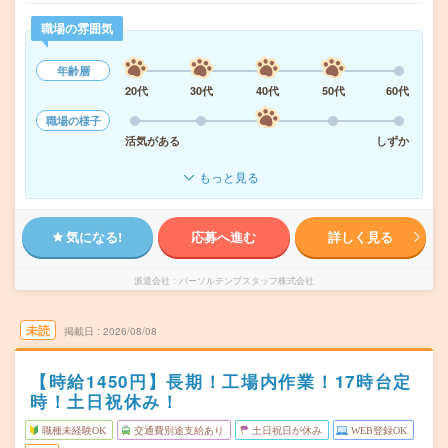
職場の雰囲気
年齢層
20代
30代
40代
50代
60代
職場の様子
活気がある
しずか
もっと見る
気になる!
応募へ進む
詳しく見る
派遣会社
パーソルテンプスタッフ株式会社
未読
掲載日
2026/08/08
【時給1450円】長期！工場内作業！17時台定
時！土日祝休み！
職種未経験OK
交通費別途支給あり
土日祝日が休み
WEB登録OK