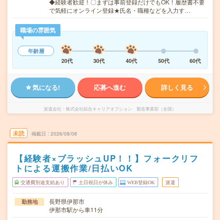
◆経験者歓迎！〇まずは事前登録だけでもOK！履歴書不要
で気軽にオンライン登録★氏名・職種などを入力す…
職場の雰囲気
年齢層
20代
30代
40代
50代
60代
気になる!
応募へ進む
詳しく見る
派遣会社
株式会社綜合キャリアオプション 製造事業部（全国）
未読
掲載日
2026/08/08
【経験者×ブラッシュUP！！】フォークリフ
トによる運搬作業/日払いOK
交通費別途支給あり
土日祝日が休み
WEB登録OK
派遣
長野県伊那市
勤務地
伊那市駅から車11分