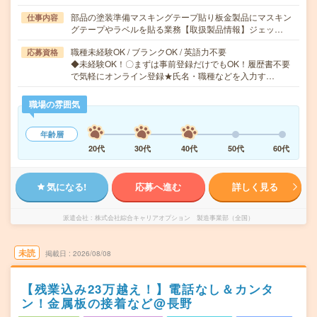
部品の塗装準備マスキングテープ貼り板金製品にマスキン
仕事内容
グテープやラベルを貼る業務【取扱製品情報】ジェッ…
職種未経験OK / ブランクOK / 英語力不要
応募資格
◆未経験OK！〇まずは事前登録だけでもOK！履歴書不要
で気軽にオンライン登録★氏名・職種などを入力す…
職場の雰囲気
年齢層
20代
30代
40代
50代
60代
気になる!
応募へ進む
詳しく見る
派遣会社
株式会社綜合キャリアオプション 製造事業部（全国）
未読
掲載日
2026/08/08
【残業込み23万越え！】電話なし＆カンタ
ン！金属板の接着など@長野