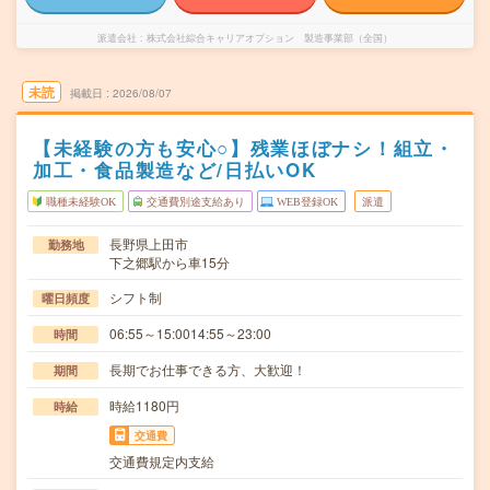
派遣会社
株式会社綜合キャリアオプション 製造事業部（全国）
未読
掲載日
2026/08/07
【未経験の方も安心○】残業ほぼナシ！組立・
加工・食品製造など/日払いOK
職種未経験OK
交通費別途支給あり
WEB登録OK
派遣
長野県上田市
勤務地
下之郷駅から車15分
シフト制
曜日頻度
06:55～15:0014:55～23:00
時間
長期でお仕事できる方、大歓迎！
期間
時給1180円
時給
交通費
交通費規定内支給