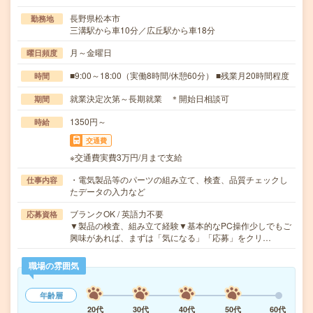
長野県松本市
勤務地
三溝駅から車10分／広丘駅から車18分
月～金曜日
曜日頻度
■9:00～18:00（実働8時間/休憩60分） ■残業月20時間程度
時間
就業決定次第～長期就業 ＊開始日相談可
期間
1350円～
時給
交通費
※交通費実費3万円/月まで支給
・電気製品等のパーツの組み立て、検査、品質チェックし
仕事内容
たデータの入力など
ブランクOK / 英語力不要
応募資格
▼製品の検査、組み立て経験▼基本的なPC操作少しでもご
興味があれば、まずは「気になる」「応募」をクリ…
職場の雰囲気
年齢層
20代
30代
40代
50代
60代