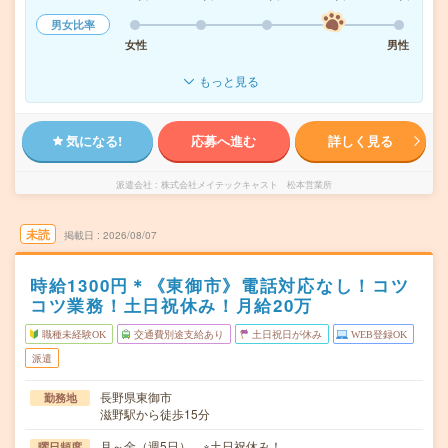
男女比率
女性
男性
もっと見る
気になる!
応募へ進む
詳しく見る
派遣会社
株式会社メイテックキャスト 松本営業所
未読
掲載日
2026/08/07
時給1300円＊《東御市》電話対応なし！コツ
コツ業務！土日祝休み！月給20万
職種未経験OK
交通費別途支給あり
土日祝日が休み
WEB登録OK
派遣
長野県東御市
勤務地
滋野駅から徒歩15分
月～金（週5日） ※土日祝休み！
曜日頻度