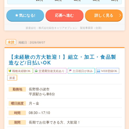
気になる!
応募へ進む
詳しく見る
派遣会社
株式会社綜合キャリアオプション 製造事業部（全国）
未読
掲載日
2026/08/07
【未経験の方大歓迎！】組立・加工・食品製
造など/日払いOK
職種未経験OK
交通費別途支給あり
土日祝日が休み
WEB登録OK
派遣
長野県小諸市
勤務地
平原駅から車6分
月～金
曜日頻度
08:30～17:10
時間
長期でお仕事できる方、大歓迎！
期間