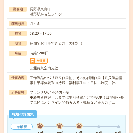
長野県東御市
勤務地
滋野駅から徒歩15分
月～金
曜日頻度
08:20～17:00
時間
長期でお仕事できる方、大歓迎！
期間
時給1200円
時給
交通費
交通費規定内支給
工作製品のバリ取り作業他、その他付随作業【取扱製品情
仕事内容
報】半導体装置≪待遇・福利厚生≫・日払い制度・社…
ブランクOK / 英語力不要
応募資格
◆経験者歓迎！〇まずは事前登録だけでもOK！履歴書不要
で気軽にオンライン登録★氏名・職種などを入力す…
職場の雰囲気
年齢層
20代
30代
40代
50代
60代