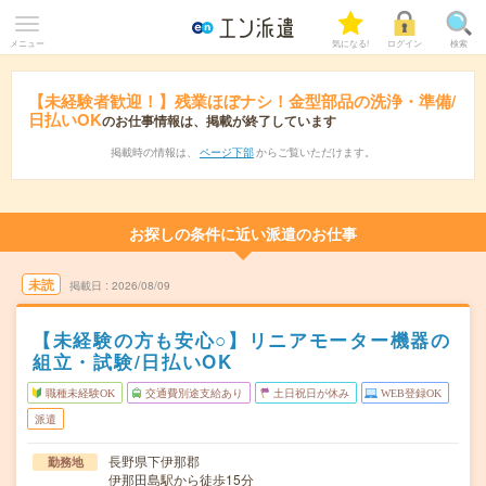
メニュー
気になる!
ログイン
検索
【未経験者歓迎！】残業ほぼナシ！金型部品の洗浄・準備/
日払いOK
のお仕事情報は、掲載が終了しています
掲載時の情報は、
ページ下部
からご覧いただけます。
お探しの条件に近い派遣のお仕事
未読
掲載日
2026/08/09
【未経験の方も安心○】リニアモーター機器の
組立・試験/日払いOK
職種未経験OK
交通費別途支給あり
土日祝日が休み
WEB登録OK
派遣
長野県下伊那郡
勤務地
伊那田島駅から徒歩15分