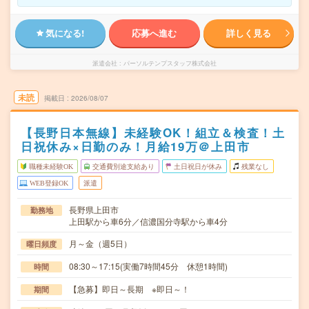
気になる!
応募へ進む
詳しく見る
派遣会社
パーソルテンプスタッフ株式会社
未読
掲載日
2026/08/07
【長野日本無線】未経験OK！組立＆検査！土
日祝休み×日勤のみ！月給19万＠上田市
職種未経験OK
交通費別途支給あり
土日祝日が休み
残業なし
WEB登録OK
派遣
長野県上田市
勤務地
上田駅から車6分／信濃国分寺駅から車4分
月～金（週5日）
曜日頻度
08:30～17:15(実働7時間45分 休憩1時間)
時間
【急募】即日～長期 ※即日～！
期間