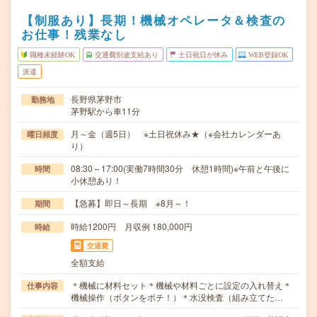
【制服あり】長期！機械オペレータ＆検査の
お仕事！残業なし
職種未経験OK
交通費別途支給あり
土日祝日が休み
WEB登録OK
派遣
長野県茅野市
勤務地
茅野駅から車11分
月～金（週5日） ※土日祝休み★（※会社カレンダーあ
曜日頻度
り）
08:30～17:00(実働7時間30分 休憩1時間)※午前と午後に
時間
小休憩あり！
【急募】即日～長期 ※8月～！
期間
時給1200円 月収例 180,000円
時給
交通費
全額支給
＊機械に材料セット＊機械や材料ごとに設定の入れ替え＊
仕事内容
機械操作（ボタンをポチ！）＊水没検査（組み立てた…