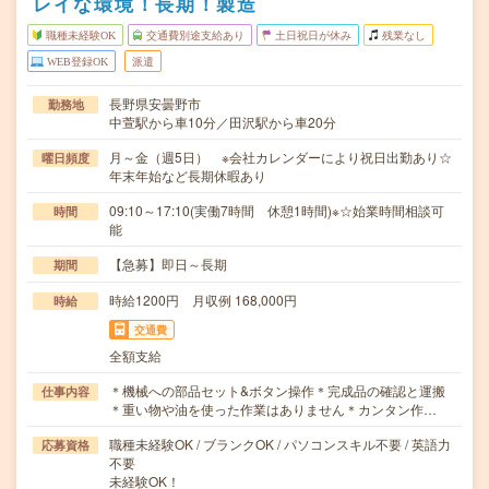
レイな環境！長期！製造
職種未経験OK
交通費別途支給あり
土日祝日が休み
残業なし
WEB登録OK
派遣
長野県安曇野市
勤務地
中萱駅から車10分／田沢駅から車20分
月～金（週5日） ※会社カレンダーにより祝日出勤あり☆
曜日頻度
年末年始など長期休暇あり
09:10～17:10(実働7時間 休憩1時間)※☆始業時間相談可
時間
能
【急募】即日～長期
期間
時給1200円 月収例 168,000円
時給
交通費
全額支給
＊機械への部品セット&ボタン操作＊完成品の確認と運搬
仕事内容
＊重い物や油を使った作業はありません＊カンタン作…
職種未経験OK / ブランクOK / パソコンスキル不要 / 英語力
応募資格
不要
未経験OK！