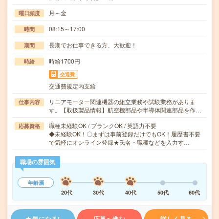
月～金
曜日頻度
08:15～17:00
時間
長期でお仕事できる方、大歓迎！
期間
時給1700円
時給
交通費
交通費規定内支給
リニアモーター関連機器の組立業務や試験業務がありま
仕事内容
す。【取扱製品情報】航空機部品や半導体関連部品を作…
職種未経験OK / ブランクOK / 英語力不要
応募資格
◆未経験OK！〇まずは事前登録だけでもOK！履歴書不要
で気軽にオンライン登録★氏名・職種などを入力す…
職場の雰囲気
年齢層
20代
30代
40代
50代
60代
気になる!
応募へ進む
詳しく見る