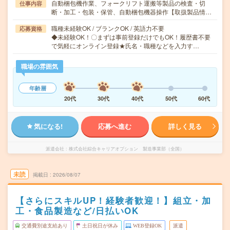
自動梱包機作業、フォークリフト運搬等製品の検査・切
仕事内容
断・加工・包装・保管、自動梱包機器操作【取扱製品情…
職種未経験OK / ブランクOK / 英語力不要
応募資格
◆未経験OK！〇まずは事前登録だけでもOK！履歴書不要
で気軽にオンライン登録★氏名・職種などを入力す…
職場の雰囲気
年齢層
20代
30代
40代
50代
60代
気になる!
応募へ進む
詳しく見る
派遣会社
株式会社綜合キャリアオプション 製造事業部（全国）
未読
掲載日
2026/08/07
【さらにスキルUP！経験者歓迎！】組立・加
工・食品製造など/日払いOK
交通費別途支給あり
土日祝日が休み
WEB登録OK
派遣