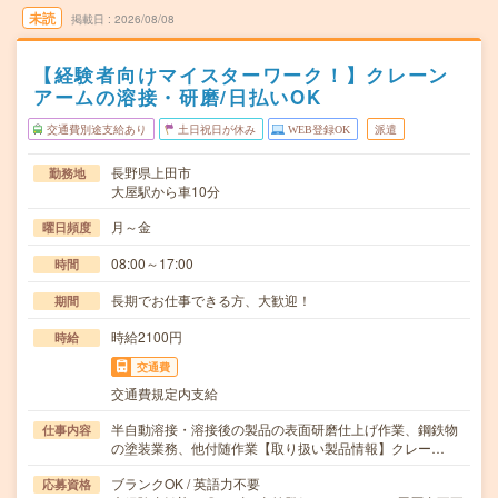
未読
掲載日
2026/08/08
【経験者向けマイスターワーク！】クレーン
アームの溶接・研磨/日払いOK
交通費別途支給あり
土日祝日が休み
WEB登録OK
派遣
長野県上田市
勤務地
大屋駅から車10分
月～金
曜日頻度
08:00～17:00
時間
長期でお仕事できる方、大歓迎！
期間
時給2100円
時給
交通費
交通費規定内支給
半自動溶接・溶接後の製品の表面研磨仕上げ作業、鋼鉄物
仕事内容
の塗装業務、他付随作業【取り扱い製品情報】クレー…
ブランクOK / 英語力不要
応募資格