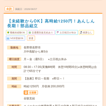
未読
掲載日
2026/08/07
【未経験からOK】高時給1250円！あんしん
長期！部品組立
職種未経験OK
交通費別途支給あり
土日祝日が休み
残業なし
WEB登録OK
派遣
長野県長野市
勤務地
川中島駅から車5分
月～金（週5日） ※土日祝お休み
曜日頻度
08:30～17:35(実働8時間 休憩1時間05分)※休憩時間は合
時間
計で65分です
【急募】即日～長期 ※即日～！
期間
時給1250円 月収例 200,000円
時給
交通費
全額支給
＊メーターの修理作業＊部品の交換＊部品組立や組付け＊
仕事内容