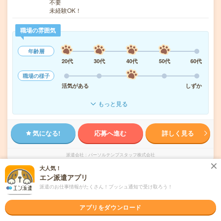
不要
未経験OK！
職場の雰囲気
年齢層
20代
30代
40代
50代
60代
職場の様子
活気がある
しずか
もっと見る
気になる!
応募へ進む
詳しく見る
派遣会社
パーソルテンプスタッフ株式会社
大人気！
エン派遣アプリ
未読
掲載日
2026/08/06
派遣のお仕事情報がたくさん！プッシュ通知で受け取ろう！
【経験者向けマイスターワーク！】組立・加
アプリをダウンロード
工・食品製造など/日払いOK