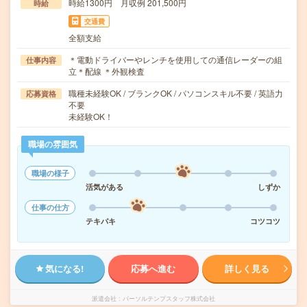
時給1300円 月収例 201,500円
時給
交通費
全額支給
＊電動ドライバーやレンチを使用しての通信レーダーの組
仕事内容
立＊配線 ＊外観検査
職種未経験OK / ブランクOK / パソコンスキル不要 / 英語力
応募資格
不要
未経験OK！
職場の雰囲気
職場の様子
活気がある
しずか
仕事の仕方
テキパキ
コツコツ
気になる!
応募へ進む
詳しく見る
派遣会社
パーソルテンプスタッフ株式会社