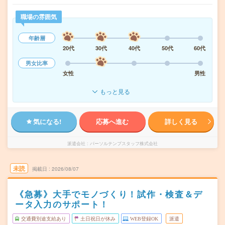
職場の雰囲気
年齢層
20代
30代
40代
50代
60代
男女比率
女性
男性
もっと見る
気になる!
応募へ進む
詳しく見る
派遣会社
パーソルテンプスタッフ株式会社
未読
掲載日
2026/08/07
《急募》大手でモノづくり！試作・検査＆デ
ータ入力のサポート！
交通費別途支給あり
土日祝日が休み
WEB登録OK
派遣