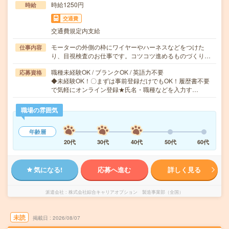
時給1250円
時給
交通費
交通費規定内支給
モーターの外側の枠にワイヤーやハーネスなどをつけた
仕事内容
り、目視検査のお仕事です。コツコツ進めるものづくり…
職種未経験OK / ブランクOK / 英語力不要
応募資格
◆未経験OK！〇まずは事前登録だけでもOK！履歴書不要
で気軽にオンライン登録★氏名・職種などを入力す…
職場の雰囲気
年齢層
20代
30代
40代
50代
60代
気になる!
応募へ進む
詳しく見る
派遣会社
株式会社綜合キャリアオプション 製造事業部（全国）
未読
掲載日
2026/08/07