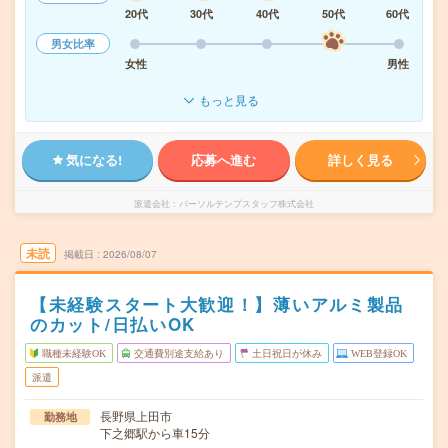
20代
30代
40代
50代
60代
男女比率
女性
男性
もっと見る
気になる!
応募へ進む
詳しく見る
派遣会社
パーソルテンプスタッフ株式会社
未読
掲載日
2026/08/07
【未経験スタート大歓迎！】薄いアルミ製品
のカット/日払いOK
職種未経験OK
交通費別途支給あり
土日祝日が休み
WEB登録OK
派遣
長野県上田市
勤務地
下之郷駅から車15分