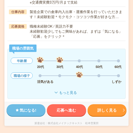
※交通費実費3万円/月まで支給
製造企業での倉庫内入出庫・運搬作業を行っていただきま
仕事内容
す！未経験歓迎＊モクモク・コツコツ作業が好きな方…
職種未経験OK / 英語力不要
応募資格
未経験歓迎少しでもご興味があれば、まずは「気になる」
「応募」をクリック＊
職場の雰囲気
年齢層
20代
30代
40代
50代
60代
職場の様子
活気がある
しずか
もっと見る
気になる!
応募へ進む
詳しく見る
派遣会社
株式会社メイテックキャスト 松本営業所