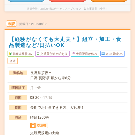
派遣会社
株式会社綜合キャリアオプション 製造事業部（全国）
未読
掲載日
2026/08/08
【経験がなくても大丈夫＊】組立・加工・食
品製造など/日払いOK
職種未経験OK
交通費別途支給あり
土日祝日が休み
WEB登録OK
派遣
長野県須坂市
勤務地
日野(長野県)駅から車6分
月～金
曜日頻度
08:20～17:15
時間
長期でお仕事できる方、大歓迎！
期間
時給1200円
時給
交通費
交通費規定内支給