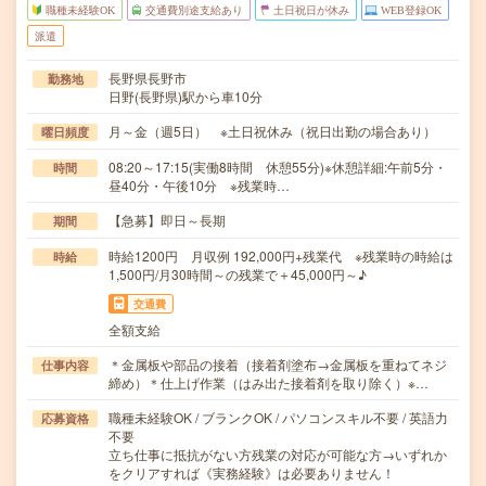
職種未経験OK
交通費別途支給あり
土日祝日が休み
WEB登録OK
派遣
長野県長野市
勤務地
日野(長野県)駅から車10分
月～金（週5日） ※土日祝休み（祝日出勤の場合あり）
曜日頻度
08:20～17:15(実働8時間 休憩55分)※休憩詳細:午前5分・
時間
昼40分・午後10分 ※残業時…
【急募】即日～長期
期間
時給1200円 月収例 192,000円+残業代 ※残業時の時給は
時給
1,500円/月30時間～の残業で＋45,000円～♪
交通費
全額支給
＊金属板や部品の接着（接着剤塗布→金属板を重ねてネジ
仕事内容
締め）＊仕上げ作業（はみ出た接着剤を取り除く）※…
職種未経験OK / ブランクOK / パソコンスキル不要 / 英語力
応募資格
不要
立ち仕事に抵抗がない方残業の対応が可能な方→いずれか
をクリアすれば《実務経験》は必要ありません！