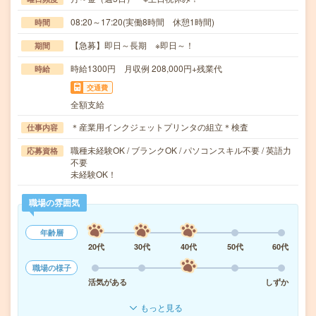
08:20～17:20(実働8時間 休憩1時間)
時間
【急募】即日～長期 ※即日～！
期間
時給1300円 月収例 208,000円+残業代
時給
交通費
全額支給
＊産業用インクジェットプリンタの組立＊検査
仕事内容
職種未経験OK / ブランクOK / パソコンスキル不要 / 英語力
応募資格
不要
未経験OK！
職場の雰囲気
年齢層
20代
30代
40代
50代
60代
職場の様子
活気がある
しずか
もっと見る