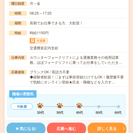
月～金
曜日頻度
08:25～17:25
時間
長期でお仕事できる方、大歓迎！
期間
時給1150円
時給
交通費
交通費規定内支給
カウンターフォークリフトによる運搬業務その他周辺業
仕事内容
務。ほぼフォークリフトに乗ってお仕事をしていただき…
ブランクOK / 英語力不要
応募資格
◆経験者歓迎！〇まずは事前登録だけでもOK！履歴書不要
で気軽にオンライン登録★氏名・職種などを入力す…
職場の雰囲気
年齢層
20代
30代
40代
50代
60代
気になる!
応募へ進む
詳しく見る