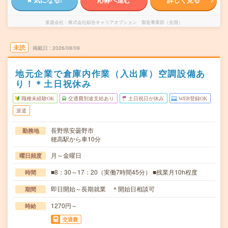
派遣会社
株式会社綜合キャリアオプション 製造事業部（全国）
未読
掲載日
2026/08/09
地元企業で倉庫内作業（入出庫）空調設備あ
り！＊土日祝休み
職種未経験OK
交通費別途支給あり
土日祝日が休み
WEB登録OK
派遣
長野県安曇野市
勤務地
穂高駅から車10分
月～金曜日
曜日頻度
■8：30～17：20（実働7時間45分） ■残業月10h程度
時間
即日開始～長期就業 ＊開始日相談可
期間
1270円～
時給
交通費