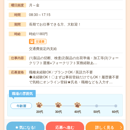
月～金
曜日頻度
08:30～17:15
時間
長期でお仕事できる方、大歓迎！
期間
時給1180円
時給
交通費
交通費規定内支給
(1)製品の切断、検査(2)製品の出荷準備・加工等(3)フォー
仕事内容
クリフト運搬※フォークリフト実務経験あ…
職種未経験OK / ブランクOK / 英語力不要
応募資格
◆未経験OK！〇まずは事前登録だけでもOK！履歴書不要
で気軽にオンライン登録★氏名・職種などを入力す…
職場の雰囲気
年齢層
20代
30代
40代
50代
60代
気になる!
応募へ進む
詳しく見る