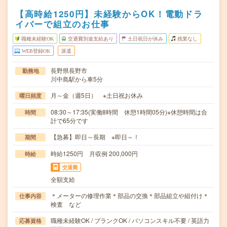
【高時給1250円】未経験からOK！電動ドラ
イバーで組立のお仕事
職種未経験OK
交通費別途支給あり
土日祝日が休み
残業なし
WEB登録OK
派遣
長野県長野市
勤務地
川中島駅から車5分
月～金（週5日） ※土日祝お休み
曜日頻度
08:30～17:35(実働8時間 休憩1時間05分)※休憩時間は合
時間
計で65分です
【急募】即日～長期 ※即日～！
期間
時給1250円 月収例 200,000円
時給
交通費
全額支給
＊メーターの修理作業＊部品の交換＊部品組立や組付け＊
仕事内容
検査 など
職種未経験OK / ブランクOK / パソコンスキル不要 / 英語力
応募資格