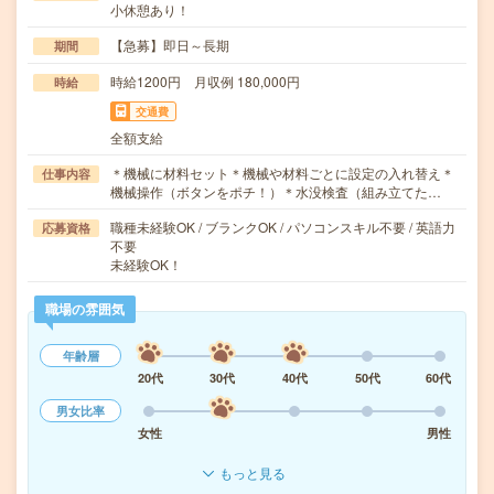
小休憩あり！
【急募】即日～長期
期間
時給1200円 月収例 180,000円
時給
交通費
全額支給
＊機械に材料セット＊機械や材料ごとに設定の入れ替え＊
仕事内容
機械操作（ボタンをポチ！）＊水没検査（組み立てた…
職種未経験OK / ブランクOK / パソコンスキル不要 / 英語力
応募資格
不要
未経験OK！
職場の雰囲気
年齢層
20代
30代
40代
50代
60代
男女比率
女性
男性
もっと見る