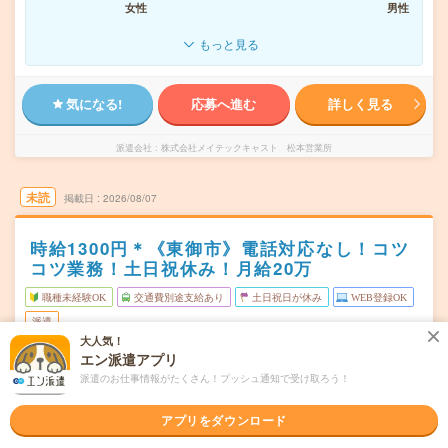
女性
男性
もっと見る
気になる!
応募へ進む
詳しく見る
派遣会社
株式会社メイテックキャスト 松本営業所
未読
掲載日
2026/08/07
時給1300円＊《東御市》電話対応なし！コツ
コツ業務！土日祝休み！月給20万
職種未経験OK
交通費別途支給あり
土日祝日が休み
WEB登録OK
派遣
大人気！
エン派遣アプリ
長野県東御市
勤務地
滋野駅から徒歩15分
派遣のお仕事情報がたくさん！プッシュ通知で受け取ろう！
月～金（週5日） ※土日祝休み！
曜日頻度
アプリをダウンロード
08:20～17:20(実働8時間 休憩1時間)
時間