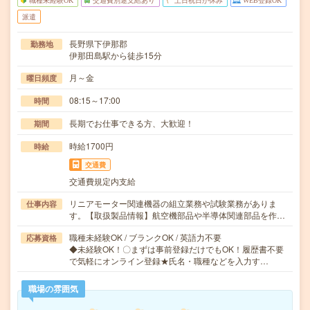
職種未経験OK
交通費別途支給あり
土日祝日が休み
WEB登録OK
派遣
長野県下伊那郡
勤務地
伊那田島駅から徒歩15分
月～金
曜日頻度
08:15～17:00
時間
長期でお仕事できる方、大歓迎！
期間
時給1700円
時給
交通費
交通費規定内支給
リニアモーター関連機器の組立業務や試験業務がありま
仕事内容
す。【取扱製品情報】航空機部品や半導体関連部品を作…
職種未経験OK / ブランクOK / 英語力不要
応募資格
◆未経験OK！〇まずは事前登録だけでもOK！履歴書不要
で気軽にオンライン登録★氏名・職種などを入力す…
職場の雰囲気