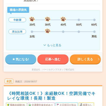
未経験OK！
職場の雰囲気
年齢層
20代
30代
40代
50代
60代
男女比率
女性
男性
もっと見る
気になる!
応募へ進む
詳しく見る
派遣会社
パーソルテンプスタッフ株式会社
未読
掲載日
2026/08/07
《時間相談OK！》未経験OK！空調完備でキ
レイな環境！長期！製造
職種未経験OK
交通費別途支給あり
土日祝日が休み
残業なし