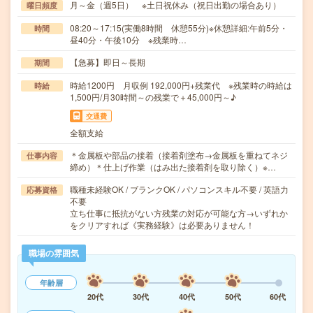
月～金（週5日） ※土日祝休み（祝日出勤の場合あり）
曜日頻度
08:20～17:15(実働8時間 休憩55分)※休憩詳細:午前5分・
時間
昼40分・午後10分 ※残業時…
【急募】即日～長期
期間
時給1200円 月収例 192,000円+残業代 ※残業時の時給は
時給
1,500円/月30時間～の残業で＋45,000円～♪
交通費
全額支給
＊金属板や部品の接着（接着剤塗布→金属板を重ねてネジ
仕事内容
締め）＊仕上げ作業（はみ出た接着剤を取り除く）※…
職種未経験OK / ブランクOK / パソコンスキル不要 / 英語力
応募資格
不要
立ち仕事に抵抗がない方残業の対応が可能な方→いずれか
をクリアすれば《実務経験》は必要ありません！
職場の雰囲気
年齢層
20代
30代
40代
50代
60代