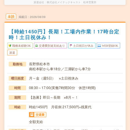
派遣会社
株式会社メイテックキャスト 松本営業所
未読
掲載日
2026/08/09
【時給1450円】長期！工場内作業！17時台定
時！土日祝休み！
職種未経験OK
交通費別途支給あり
土日祝日が休み
WEB登録OK
派遣
長野県松本市
勤務地
南松本駅から車18分／三溝駅から車7分
月～金（週5日） ※土日祝休み
曜日頻度
08:30～17:00(実働7時間30分 休憩1時間)
時間
【急募】即日～長期 ※8月～！
期間
時給1450円 月収例 217,500円+残業代
時給
交通費
全額支給