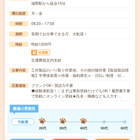
滋野駅から徒歩15分
月～金
曜日頻度
08:20～17:00
時間
長期でお仕事できる方、大歓迎！
期間
時給1200円
時給
交通費
交通費規定内支給
工作製品のバリ取り作業他、その他付随作業【取扱製品情
仕事内容
報】半導体装置≪待遇・福利厚生≫・日払い制度・社…
ブランクOK / 英語力不要
応募資格
◆経験者歓迎！〇まずは事前登録だけでもOK！履歴書不要
で気軽にオンライン登録★氏名・職種などを入力す…
職場の雰囲気
年齢層
20代
30代
40代
50代
60代