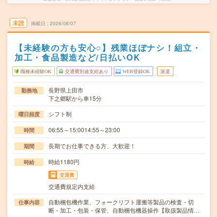
未読
掲載日
2026/08/07
【未経験の方も安心○】残業ほぼナシ！組立・
加工・食品製造など/日払いOK
職種未経験OK
交通費別途支給あり
WEB登録OK
派遣
長野県上田市
勤務地
下之郷駅から車15分
シフト制
曜日頻度
06:55～15:0014:55～23:00
時間
長期でお仕事できる方、大歓迎！
期間
時給1180円
時給
交通費
交通費規定内支給
自動梱包機作業、フォークリフト運搬等製品の検査・切
仕事内容
断・加工・包装・保管、自動梱包機器操作【取扱製品情…