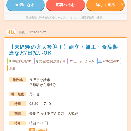
気になる!
応募へ進む
詳しく見る
派遣会社
株式会社綜合キャリアオプション 製造事業部（全国）
未読
掲載日
2026/08/07
【未経験の方大歓迎！】組立・加工・食品製
造など/日払いOK
職種未経験OK
交通費別途支給あり
土日祝日が休み
WEB登録OK
派遣
長野県小諸市
勤務地
平原駅から車6分
月～金
曜日頻度
08:30～17:10
時間
長期でお仕事できる方、大歓迎！
期間
時給1250円
時給
交通費