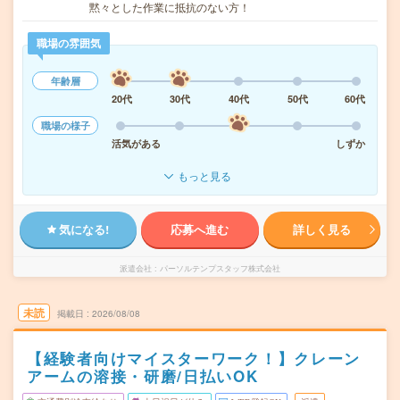
黙々とした作業に抵抗のない方！
職場の雰囲気
年齢層
20代
30代
40代
50代
60代
職場の様子
活気がある
しずか
もっと見る
気になる!
応募へ進む
詳しく見る
派遣会社
パーソルテンプスタッフ株式会社
未読
掲載日
2026/08/08
【経験者向けマイスターワーク！】クレーン
アームの溶接・研磨/日払いOK