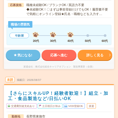
職種未経験OK / ブランクOK / 英語力不要
応募資格
◆未経験OK！〇まずは事前登録だけでもOK！履歴書不要
で気軽にオンライン登録★氏名・職種などを入力す…
職場の雰囲気
年齢層
20代
30代
40代
50代
60代
気になる!
応募へ進む
詳しく見る
派遣会社
株式会社綜合キャリアオプション 製造事業部（全国）
未読
掲載日
2026/08/07
【さらにスキルUP！経験者歓迎！】組立・加
工・食品製造など/日払いOK
交通費別途支給あり
土日祝日が休み
WEB登録OK
派遣
長野県東御市
勤務地