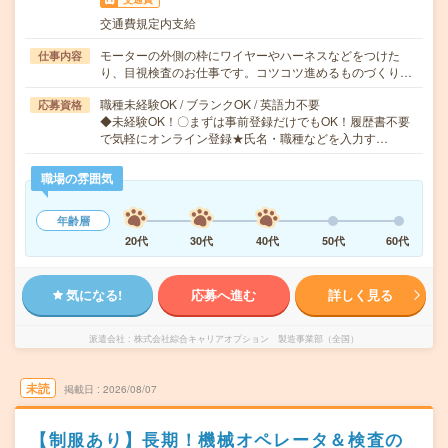
交通費規定内支給
モーターの外側の枠にワイヤーやハーネスなどをつけた
仕事内容
り、目視検査のお仕事です。コツコツ進めるものづくり…
職種未経験OK / ブランクOK / 英語力不要
応募資格
◆未経験OK！〇まずは事前登録だけでもOK！履歴書不要
で気軽にオンライン登録★氏名・職種などを入力す…
職場の雰囲気
年齢層
20代
30代
40代
50代
60代
気になる!
応募へ進む
詳しく見る
派遣会社
株式会社綜合キャリアオプション 製造事業部（全国）
未読
掲載日
2026/08/07
【制服あり】長期！機械オペレータ＆検査の