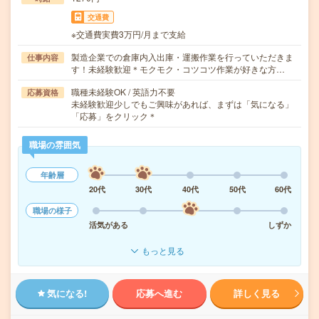
交通費
※交通費実費3万円/月まで支給
製造企業での倉庫内入出庫・運搬作業を行っていただきま
仕事内容
す！未経験歓迎＊モクモク・コツコツ作業が好きな方…
職種未経験OK / 英語力不要
応募資格
未経験歓迎少しでもご興味があれば、まずは「気になる」
「応募」をクリック＊
職場の雰囲気
年齢層
20代
30代
40代
50代
60代
職場の様子
活気がある
しずか
もっと見る
気になる!
応募へ進む
詳しく見る