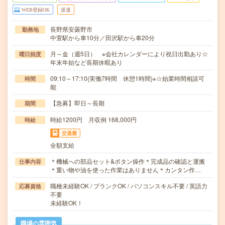
WEB登録OK
派遣
長野県安曇野市
勤務地
中萱駅から車10分／田沢駅から車20分
月～金（週5日） ※会社カレンダーにより祝日出勤あり☆
曜日頻度
年末年始など長期休暇あり
09:10～17:10(実働7時間 休憩1時間)※☆始業時間相談可
時間
能
【急募】即日～長期
期間
時給1200円 月収例 168,000円
時給
交通費
全額支給
＊機械への部品セット&ボタン操作＊完成品の確認と運搬
仕事内容
＊重い物や油を使った作業はありません＊カンタン作…
職種未経験OK / ブランクOK / パソコンスキル不要 / 英語力
応募資格
不要
未経験OK！
職場の雰囲気