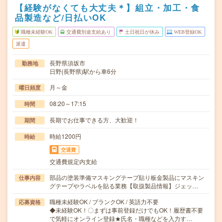
【経験がなくても大丈夫＊】組立・加工・食
品製造など/日払いOK
職種未経験OK
交通費別途支給あり
土日祝日が休み
WEB登録OK
派遣
長野県須坂市
勤務地
日野(長野県)駅から車6分
月～金
曜日頻度
08:20～17:15
時間
長期でお仕事できる方、大歓迎！
期間
時給1200円
時給
交通費
交通費規定内支給
部品の塗装準備マスキングテープ貼り板金製品にマスキン
仕事内容
グテープやラベルを貼る業務【取扱製品情報】ジェッ…
職種未経験OK / ブランクOK / 英語力不要
応募資格
◆未経験OK！〇まずは事前登録だけでもOK！履歴書不要
で気軽にオンライン登録★氏名・職種などを入力す…