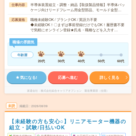
半導体装置組立・調整・納品【取扱製品情報】半導体パッ
仕事内容
ケージ向けリードフレーム用金型部品、モールド金型…
職種未経験OK / ブランクOK / 英語力不要
応募資格
◆未経験OK！〇まずは事前登録だけでもOK！履歴書不要
で気軽にオンライン登録★氏名・職種などを入力す…
職場の雰囲気
年齢層
20代
30代
40代
50代
60代
気になる!
応募へ進む
詳しく見る
派遣会社
株式会社綜合キャリアオプション 製造事業部（全国）
未読
掲載日
2026/08/09
【未経験の方も安心○】リニアモーター機器の
組立・試験/日払いOK