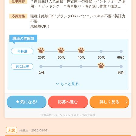
＊商品受け入れ業務・保管庫への移動（ハンドフォーク使
仕事内容
用）＊ピッキング ＊巻き取り・巻き返し作業＊搬送…
職種未経験OK / ブランクOK / パソコンスキル不要 / 英語力
応募資格
不要
未経験OK！
職場の雰囲気
年齢層
20代
30代
40代
50代
60代
男女比率
女性
男性
もっと見る
気になる!
応募へ進む
詳しく見る
派遣会社
パーソルテンプスタッフ株式会社
未読
掲載日
2026/08/09