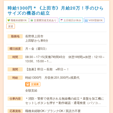
時給1300円＊《上田市》月給20万！手のひら
サイズの機器の組立
職種未経験OK
交通費別途支給あり
土日祝日が休み
WEB登録OK
派遣
長野県上田市
勤務地
上田駅から車6分
月～金（週5日）
曜日頻度
08:30～17:15(実働7時間45分 休憩1時間)※休憩：12:10～
時間
13:00、15:00～1…
【急募】即日～長期 ※即日～！
期間
時給1300円 月収例 201,500円+残業代
時給
交通費
全額支給
＊消防・警察で使用される無線機の組立＊基盤を加工機に
仕事内容
セットしボタンを押す＊動作確認・通電検査（パソコ…
職種未経験OK / ブランクOK / 英語力不要
応募資格