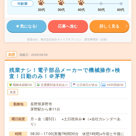
年齢層
20代
30代
40代
50代
60代
気になる!
応募へ進む
詳しく見る
派遣会社
株式会社綜合キャリアオプション 製造事業部（全国）
未読
掲載日
2026/08/09
残業ナシ！電子部品メーカーで機械操作×検
査！日勤のみ！＠茅野
職種未経験OK
交通費別途支給あり
土日祝日が休み
WEB登録OK
派遣
長野県茅野市
勤務地
茅野駅から車11分
月～金（週5日） ※土日祝休み★（※会社カレンダーあ
曜日頻度
り）
08:30～17:00(実働7時間30分 休憩1時間)※午前と午後に
時間