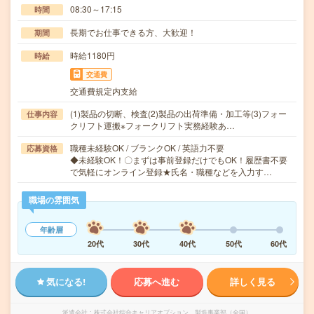
08:30～17:15
時間
長期でお仕事できる方、大歓迎！
期間
時給1180円
時給
交通費
交通費規定内支給
(1)製品の切断、検査(2)製品の出荷準備・加工等(3)フォー
仕事内容
クリフト運搬※フォークリフト実務経験あ…
職種未経験OK / ブランクOK / 英語力不要
応募資格
◆未経験OK！〇まずは事前登録だけでもOK！履歴書不要
で気軽にオンライン登録★氏名・職種などを入力す…
職場の雰囲気
年齢層
20代
30代
40代
50代
60代
気になる!
応募へ進む
詳しく見る
派遣会社
株式会社綜合キャリアオプション 製造事業部（全国）