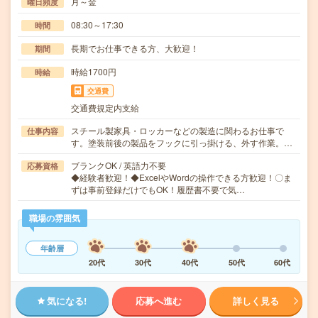
月～金
曜日頻度
08:30～17:30
時間
長期でお仕事できる方、大歓迎！
期間
時給1700円
時給
交通費
交通費規定内支給
スチール製家具・ロッカーなどの製造に関わるお仕事で
仕事内容
す。塗装前後の製品をフックに引っ掛ける、外す作業。…
ブランクOK / 英語力不要
応募資格
◆経験者歓迎！◆ExcelやWordの操作できる方歓迎！〇ま
ずは事前登録だけでもOK！履歴書不要で気…
職場の雰囲気
年齢層
20代
30代
40代
50代
60代
気になる!
応募へ進む
詳しく見る