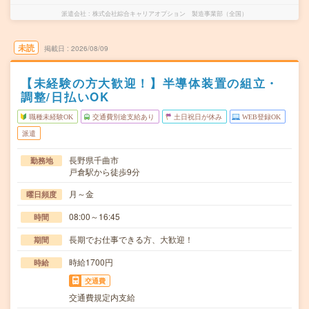
派遣会社
株式会社綜合キャリアオプション 製造事業部（全国）
未読
掲載日
2026/08/09
【未経験の方大歓迎！】半導体装置の組立・
調整/日払いOK
職種未経験OK
交通費別途支給あり
土日祝日が休み
WEB登録OK
派遣
長野県千曲市
勤務地
戸倉駅から徒歩9分
月～金
曜日頻度
08:00～16:45
時間
長期でお仕事できる方、大歓迎！
期間
時給1700円
時給
交通費
交通費規定内支給