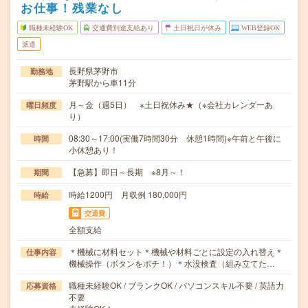
お仕事！残業なし
職種未経験OK
交通費別途支給あり
土日祝日が休み
WEB登録OK
派遣
長野県茅野市
勤務地
茅野駅から車11分
月～金（週5日） ※土日祝休み★（※会社カレンダーあ
曜日頻度
り）
08:30～17:00(実働7時間30分 休憩1時間)※午前と午後に
時間
小休憩あり！
【急募】即日～長期 ※8月～！
期間
時給1200円 月収例 180,000円
時給
交通費
全額支給
＊機械に材料セット＊機械や材料ごとに設定の入れ替え＊
仕事内容
機械操作（ボタンをポチ！）＊水没検査（組み立てた…
職種未経験OK / ブランクOK / パソコンスキル不要 / 英語力
応募資格
不要