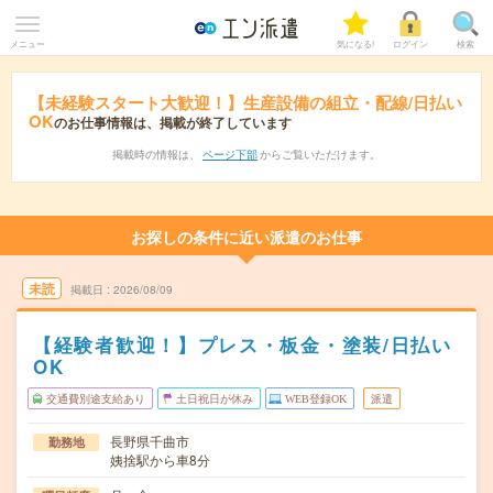
メニュー
気になる!
ログイン
検索
【未経験スタート大歓迎！】生産設備の組立・配線/日払い
OK
のお仕事情報は、掲載が終了しています
掲載時の情報は、
ページ下部
からご覧いただけます。
お探しの条件に近い派遣のお仕事
未読
掲載日
2026/08/09
【経験者歓迎！】プレス・板金・塗装/日払い
OK
交通費別途支給あり
土日祝日が休み
WEB登録OK
派遣
長野県千曲市
勤務地
姨捨駅から車8分