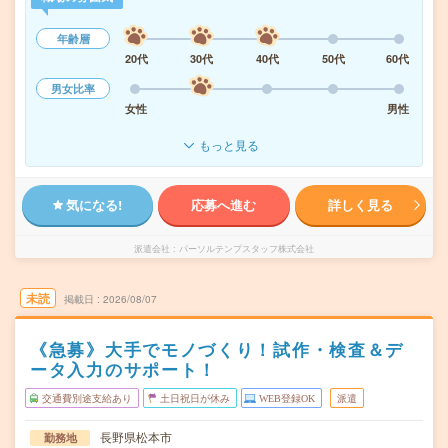
年齢層
20代
30代
40代
50代
60代
男女比率
女性
男性
もっと見る
気になる!
応募へ進む
詳しく見る
派遣会社
パーソルテンプスタッフ株式会社
未読
掲載日
2026/08/07
《急募》大手でモノづくり！試作・検査＆デ
ータ入力のサポート！
交通費別途支給あり
土日祝日が休み
WEB登録OK
派遣
長野県松本市
勤務地