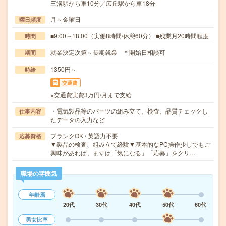
三溝駅から車10分／広丘駅から車18分
月～金曜日
曜日頻度
■9:00～18:00（実働8時間/休憩60分） ■残業月20時間程度
時間
就業決定次第～長期就業 ＊開始日相談可
期間
1350円～
時給
交通費
※交通費実費3万円/月まで支給
・電気製品等のパーツの組み立て、検査、品質チェックし
仕事内容
たデータの入力など
ブランクOK / 英語力不要
応募資格
▼製品の検査、組み立て経験▼基本的なPC操作少しでもご
興味があれば、まずは「気になる」「応募」をクリ…
職場の雰囲気
年齢層
20代
30代
40代
50代
60代
男女比率