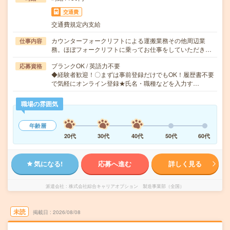
交通費
交通費規定内支給
カウンターフォークリフトによる運搬業務その他周辺業
仕事内容
務。ほぼフォークリフトに乗ってお仕事をしていただき…
ブランクOK / 英語力不要
応募資格
◆経験者歓迎！〇まずは事前登録だけでもOK！履歴書不要
で気軽にオンライン登録★氏名・職種などを入力す…
職場の雰囲気
年齢層
20代
30代
40代
50代
60代
気になる!
応募へ進む
詳しく見る
派遣会社
株式会社綜合キャリアオプション 製造事業部（全国）
未読
掲載日
2026/08/08