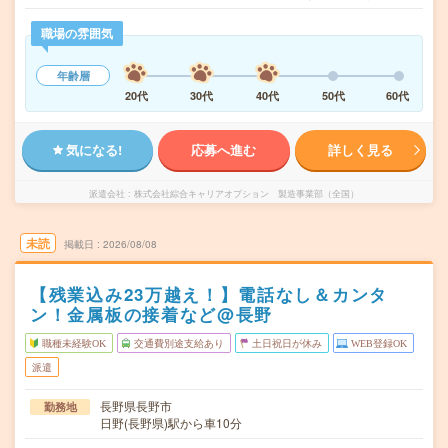
職場の雰囲気
年齢層
20代
30代
40代
50代
60代
気になる!
応募へ進む
詳しく見る
派遣会社
株式会社綜合キャリアオプション 製造事業部（全国）
未読
掲載日
2026/08/08
【残業込み23万越え！】電話なし＆カンタ
ン！金属板の接着など@長野
職種未経験OK
交通費別途支給あり
土日祝日が休み
WEB登録OK
派遣
長野県長野市
勤務地
日野(長野県)駅から車10分