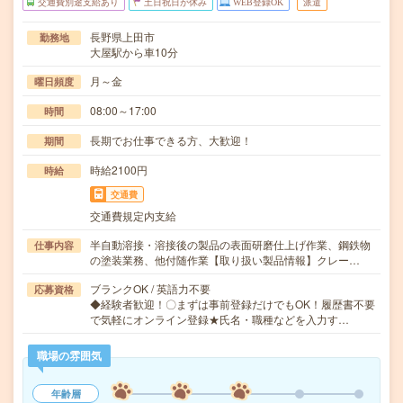
交通費別途支給あり
土日祝日が休み
WEB登録OK
派遣
長野県上田市
勤務地
大屋駅から車10分
月～金
曜日頻度
08:00～17:00
時間
長期でお仕事できる方、大歓迎！
期間
時給2100円
時給
交通費
交通費規定内支給
半自動溶接・溶接後の製品の表面研磨仕上げ作業、鋼鉄物
仕事内容
の塗装業務、他付随作業【取り扱い製品情報】クレー…
ブランクOK / 英語力不要
応募資格
◆経験者歓迎！〇まずは事前登録だけでもOK！履歴書不要
で気軽にオンライン登録★氏名・職種などを入力す…
職場の雰囲気
年齢層