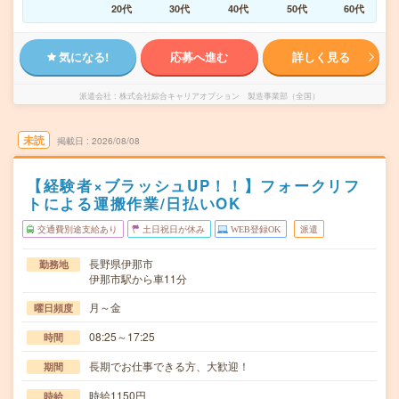
20代
30代
40代
50代
60代
気になる!
応募へ進む
詳しく見る
派遣会社
株式会社綜合キャリアオプション 製造事業部（全国）
未読
掲載日
2026/08/08
【経験者×ブラッシュUP！！】フォークリフ
トによる運搬作業/日払いOK
交通費別途支給あり
土日祝日が休み
WEB登録OK
派遣
長野県伊那市
勤務地
伊那市駅から車11分
月～金
曜日頻度
08:25～17:25
時間
長期でお仕事できる方、大歓迎！
期間
時給1150円
時給