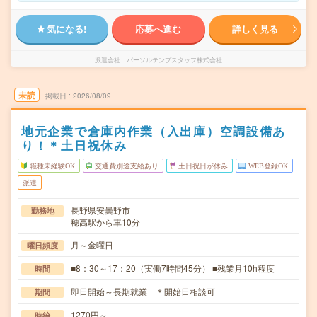
気になる!
応募へ進む
詳しく見る
派遣会社
パーソルテンプスタッフ株式会社
未読
掲載日
2026/08/09
地元企業で倉庫内作業（入出庫）空調設備あ
り！＊土日祝休み
職種未経験OK
交通費別途支給あり
土日祝日が休み
WEB登録OK
派遣
長野県安曇野市
勤務地
穂高駅から車10分
月～金曜日
曜日頻度
■8：30～17：20（実働7時間45分） ■残業月10h程度
時間
即日開始～長期就業 ＊開始日相談可
期間
1270円～
時給