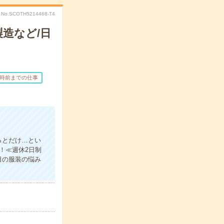
No.SCOTH5214468-T4
造など/日
7時前までの仕事
っとだけ…とい
！≪週休2日制
日の服装の悩み