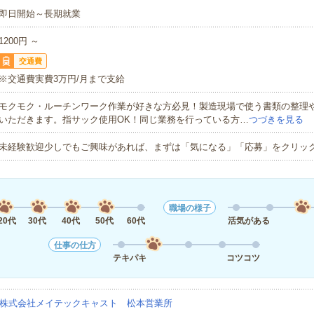
即日開始～長期就業
1200円 ～
交通費
※交通費実費3万円/月まで支給
モクモク・ルーチンワーク作業が好きな方必見！製造現場で使う書類の整理
いただきます。指サック使用OK！同じ業務を行っている方…
つづきを見る
未経験歓迎少しでもご興味があれば、まずは「気になる」「応募」をクリッ
職場の様子
20代
30代
40代
50代
60代
活気がある
仕事の仕方
テキパキ
コツコツ
株式会社メイテックキャスト 松本営業所