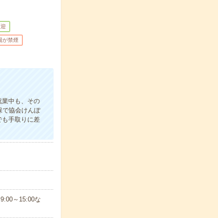
歓迎
場が禁煙
就業中も、その
保で協会けんぽ
給でも手取りに差
0～15:00な