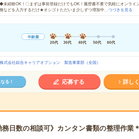
◆未経験OK！〇まずは事前登録だけでもOK！履歴書不要で気軽にオンライ
種などを入力するだけ★オシゴトただいま少しずつ増加中…
つづきを見る
年齢層
20代
30代
40代
50代
60代
株式会社綜合キャリアオプション 製造事業部（全国）
応募する
詳し
になる！
勤務日数の相談可》カンタン書類の整理作業