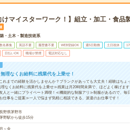
向けマイスターワーク！】組立・加工・食品製
遣
築・土木・製造技術系
数名募集
英語不要
履歴書不要
WEB登録OK
週5日勤務
土日祝休
1
日払いOK
職場が禁煙
電話対応なし
！
！無理なくお給料に残業代を上乗せ！
これまでの経験を活かしませんか？ブランクがあっても大丈夫！経験はちょ
無理なくお給料に残業代を上乗せ≫残業は月20時間未満で、ほどよく稼げます
友人と一緒にプライベート満喫！≪機能的な制服アリ≫制服があるので、毎
お仕事をご提案≫一人で悩まず気軽に相談できる、派遣のお仕事です！
長野県茅野市
茅野駅から徒歩15分
月～金