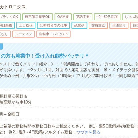
カトロニクス
ブランクOK
既卒第二新卒OK
OA不要
英語不要
40～50代活躍
しゅふ
4日勤務
土日祝休
16時前までの仕事
残業少
交費支給
車通勤可
職
応なし
ルーティン
自転車・バイクOK
！
フの方も就業中！受け入れ態勢バッチリ＊
ャストで働くメリット紹介！》・「就業開始して終わり」ではありません。
寄り添います。⇒3ヶ月に1回、対面での定期面談を実施 等・メイテック健
低め⇒例：月収23万～25万円（19等級）で 月約3,200円お得！⇒同じ時
長野県安曇野市
穂高駅から車10分
月～金曜日
ご希望の勤務時間や勤務日数をご相談ください。 例1）週5日勤務/時短勤務（9:0
ど） 例2）週3～4日勤務/フルタイム勤務…
つづきを見る