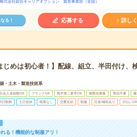
株式会社綜合キャリアオプション 製造事業部（全国）
応募する
詳し
になる！
はじめは初心者！】配線、組立、半田付け、検
築・土木・製造技術系
社会人未経験OK
ブランクOK
既卒第二新卒OK
複数名募集
英語不要
履
5日勤務
土日祝休
残業なし
交費支給
制服
社食/補助あり
日払いO
！
帰れる！機能的な制服アリ！