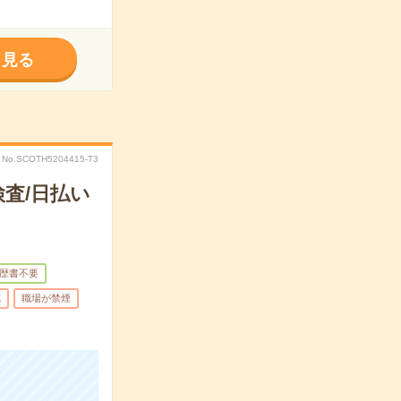
く見る
No.SCOTH5204415-T3
査/日払い
歴書不要
K
職場が禁煙