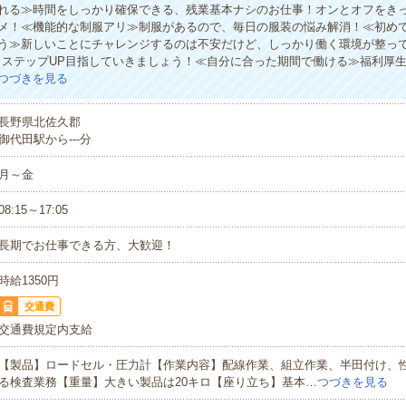
れる≫時間をしっかり確保できる、残業基本ナシのお仕事！オンとオフをき
メ！≪機能的な制服アリ≫制服があるので、毎日の服装の悩み解消！≪初め
う≫新しいことにチャレンジするのは不安だけど、しっかり働く環境が整っ
・ステップUP目指していきましょう！≪自分に合った期間で働ける≫福利厚
つづきを見る
長野県北佐久郡
御代田駅から---分
月～金
08:15～17:05
長期でお仕事できる方、大歓迎！
時給1350円
交通費
交通費規定内支給
【製品】ロードセル・圧力計【作業内容】配線作業、組立作業、半田付け、性
る検査業務【重量】大きい製品は20キロ【座り立ち】基本…
つづきを見る