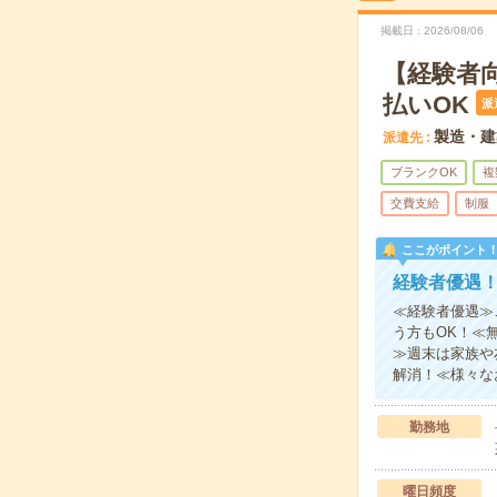
掲載日
2026/08/06
【経験者
払いOK
派
製造・建
派遣先
ブランクOK
複
交費支給
制服
ここがポイント
経験者優遇
≪経験者優遇≫
う方もOK！≪
≫週末は家族や
解消！≪様々な
勤務地
曜日頻度