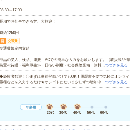
08:30～17:00
長期でお仕事できる方、大歓迎！
時給1250円
交通費
交通費規定内支給
部品の受入、検品、運搬、PCでの簡単な入力をお願いします。【取扱製品情
装置≪待遇・福利厚生≫・日払い制度・社会保険完備・無料…
つづきを見る
◆経験者歓迎！〇まずは事前登録だけでもOK！履歴書不要で気軽にオンライ
職種などを入力するだけ★オシゴトただいま少しずつ増加中…
つづきを見る
年齢層
20代
30代
40代
50代
60代