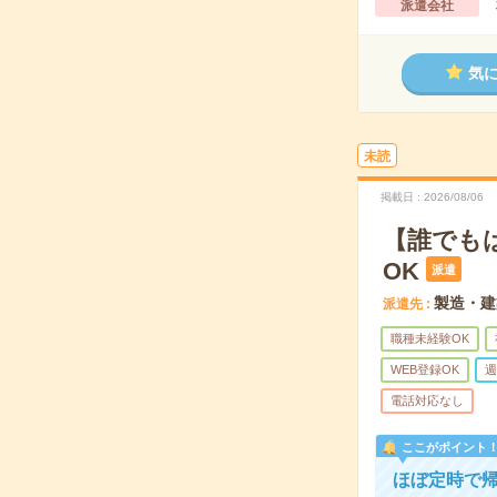
派遣会社
気
未読
掲載日
2026/08/06
【誰でも
OK
派遣
製造・建
派遣先
職種未経験OK
WEB登録OK
週
電話対応なし
ここがポイント
ほぼ定時で