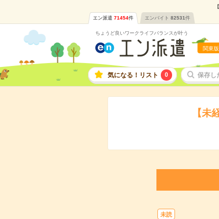
【
エン派遣
71454
件
エンバイト
82531
件
ちょうど良いワークライフバランスが叶う
関東版
気になる！リスト
0
保存し
【未
未読