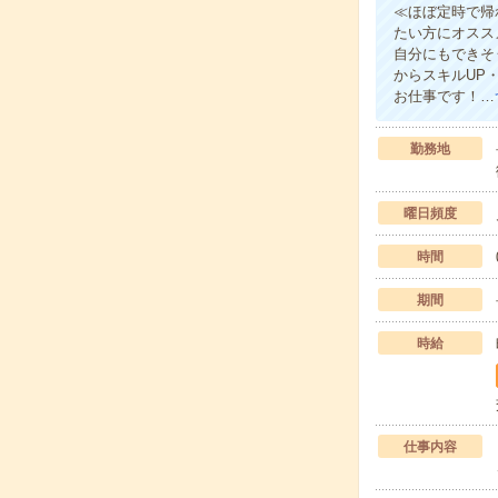
≪ほぼ定時で帰
たい方にオスス
自分にもできそ
からスキルUP
お仕事です！…
勤務地
曜日頻度
時間
期間
時給
仕事内容