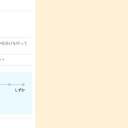
や仕分けを行って
ク＊
しずか