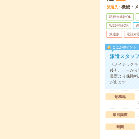
機械・メ
派遣先
職種未経験OK
WEB登録OK
週
派遣多
電話対
ここがポイント
派遣スタッ
《メイテックキ
後も、しっかり
長野より保険料が
が出ます
勤務地
曜日頻度
時間