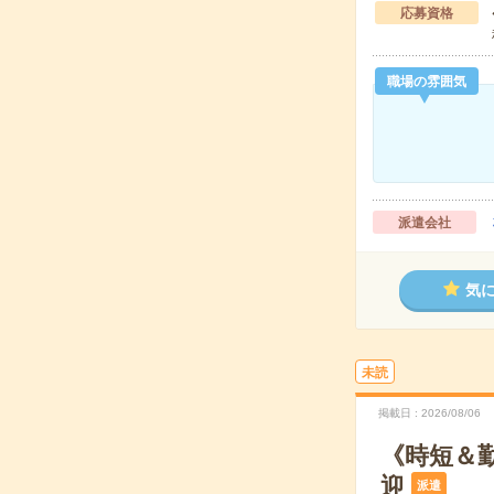
応募資格
職場の雰囲気
派遣会社
気
未読
掲載日
2026/08/06
《時短＆
迎
派遣