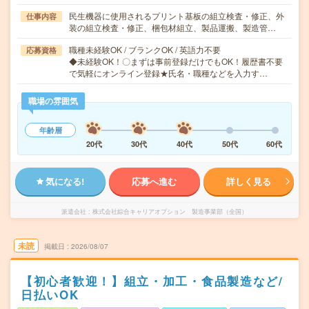
民生機器に使用されるプリント基板の組立検査・修正、外
仕事内容
装の組立検査・修正、梱包材組立、製品運搬、製造管…
職種未経験OK / ブランクOK / 英語力不要
応募資格
◆未経験OK！〇まずは事前登録だけでもOK！履歴書不要
で気軽にオンライン登録★氏名・職種などを入力す…
職場の雰囲気
年齢層
20代
30代
40代
50代
60代
気になる!
応募へ進む
詳しく見る
派遣会社
株式会社綜合キャリアオプション 製造事業部（全国）
未読
掲載日
2026/08/07
【初心者歓迎！】組立・加工・食品製造など/
日払いOK