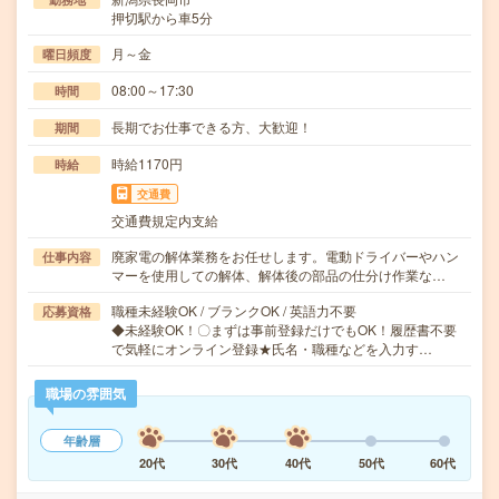
押切駅から車5分
月～金
曜日頻度
08:00～17:30
時間
長期でお仕事できる方、大歓迎！
期間
時給1170円
時給
交通費
交通費規定内支給
廃家電の解体業務をお任せします。電動ドライバーやハン
仕事内容
マーを使用しての解体、解体後の部品の仕分け作業な…
職種未経験OK / ブランクOK / 英語力不要
応募資格
◆未経験OK！〇まずは事前登録だけでもOK！履歴書不要
で気軽にオンライン登録★氏名・職種などを入力す…
職場の雰囲気
年齢層
20代
30代
40代
50代
60代