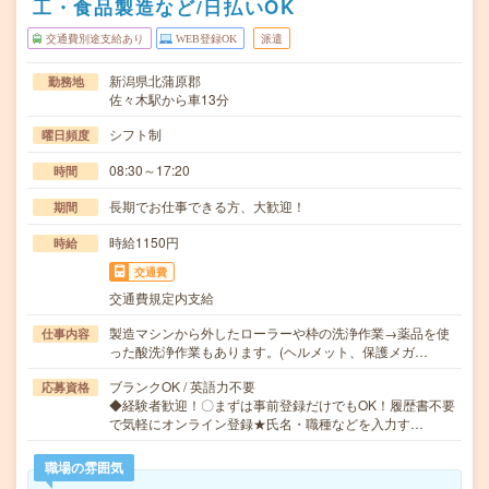
工・食品製造など/日払いOK
交通費別途支給あり
WEB登録OK
派遣
新潟県北蒲原郡
勤務地
佐々木駅から車13分
シフト制
曜日頻度
08:30～17:20
時間
長期でお仕事できる方、大歓迎！
期間
時給1150円
時給
交通費
交通費規定内支給
製造マシンから外したローラーや枠の洗浄作業→薬品を使
仕事内容
った酸洗浄作業もあります。(ヘルメット、保護メガ…
ブランクOK / 英語力不要
応募資格
◆経験者歓迎！〇まずは事前登録だけでもOK！履歴書不要
で気軽にオンライン登録★氏名・職種などを入力す…
職場の雰囲気