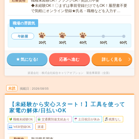
応募資格
◆未経験OK！〇まずは事前登録だけでもOK！履歴書不要
で気軽にオンライン登録★氏名・職種などを入力す…
職場の雰囲気
年齢層
20代
30代
40代
50代
60代
気になる!
応募へ進む
詳しく見る
派遣会社
株式会社綜合キャリアオプション 製造事業部（全国）
未読
掲載日
2026/08/05
【未経験から安心スタート！】工具を使って
家電の解体/日払いOK
職種未経験OK
交通費別途支給あり
土日祝日が休み
残業なし
WEB登録OK
派遣
新潟県長岡市
勤務地