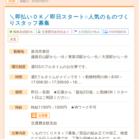
未読
掲載日
2026/08/07
＼即払いＯＫ／即日スタート○人気のものづく
りスタッフ募集
職種未経験OK
交通費別途支給あり
土日祝日が休み
WEB登録OK
派遣
新潟市東区
勤務地
越後石山駅から---分／東新潟駅から---分／大形駅から---分
週5日のフルタイムのお仕事です。
曜日頻度
週5フルタイムがメインです！＜勤務時間の例＞8:00～
時間
17:008:30～17:309:00～18:…
即日～長期 ★応募から「最短2日後」に勤務OK！スター
期間
ト日はご相談ください。
時給1100円～1500円 ★Wワーク不可
時給
交通費
交通費全額支給
＼ものづくりスタッフ募集／部品の組み立てや加工、検査
仕事内容
などを行うお仕事です。丁寧な研修があるので、もの…