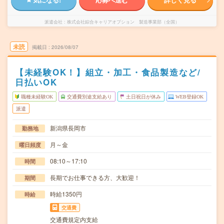
派遣会社
株式会社綜合キャリアオプション 製造事業部（全国）
未読
掲載日
2026/08/07
【未経験OK！】組立・加工・食品製造など/
日払いOK
職種未経験OK
交通費別途支給あり
土日祝日が休み
WEB登録OK
派遣
新潟県長岡市
勤務地
月～金
曜日頻度
08:10～17:10
時間
長期でお仕事できる方、大歓迎！
期間
時給1350円
時給
交通費
交通費規定内支給