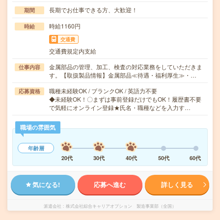
長期でお仕事できる方、大歓迎！
期間
時給1160円
時給
交通費
交通費規定内支給
金属部品の管理、加工、検査の対応業務をしていただきま
仕事内容
す。【取扱製品情報】金属部品≪待遇・福利厚生≫・…
職種未経験OK / ブランクOK / 英語力不要
応募資格
◆未経験OK！〇まずは事前登録だけでもOK！履歴書不要
で気軽にオンライン登録★氏名・職種などを入力す…
職場の雰囲気
年齢層
20代
30代
40代
50代
60代
気になる!
応募へ進む
詳しく見る
派遣会社
株式会社綜合キャリアオプション 製造事業部（全国）