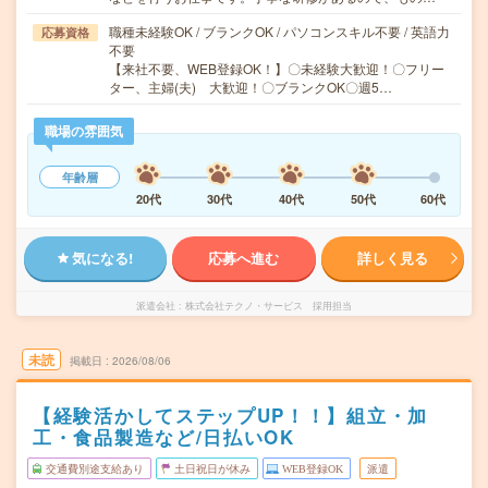
職種未経験OK / ブランクOK / パソコンスキル不要 / 英語力
応募資格
不要
【来社不要、WEB登録OK！】〇未経験大歓迎！〇フリー
ター、主婦(夫) 大歓迎！〇ブランクOK〇週5…
職場の雰囲気
年齢層
20代
30代
40代
50代
60代
気になる!
応募へ進む
詳しく見る
派遣会社
株式会社テクノ・サービス 採用担当
未読
掲載日
2026/08/06
【経験活かしてステップUP！！】組立・加
工・食品製造など/日払いOK
交通費別途支給あり
土日祝日が休み
WEB登録OK
派遣