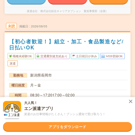
派遣会社
株式会社綜合キャリアオプション 製造事業部（全国）
未読
掲載日
2026/08/05
【初心者歓迎！】組立・加工・食品製造など/
日払いOK
職種未経験OK
交通費別途支給あり
土日祝日が休み
WEB登録OK
派遣
新潟県長岡市
勤務地
月～金
曜日頻度
08:30～17:2017:00～02:00
時間
大人気！
長期でお仕事できる方、大歓迎！
期間
エン派遣アプリ
派遣のお仕事情報がたくさん！プッシュ通知で受け取ろう！
時給1200円
時給
交通費
アプリをダウンロード
交通費規定内支給