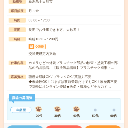
新潟県十日町市
勤務地
月～金
曜日頻度
08:00～17:00
時間
長期でお仕事できる方、大歓迎！
期間
時給1050～1200円
時給
交通費
交通費規定内支給
カメラなどの外装プラスチック部品の検査・塗装工程の部
仕事内容
品の治具脱着。【取扱製品情報】プラスチック成形・…
職種未経験OK / ブランクOK / 英語力不要
応募資格
◆未経験OK！〇まずは事前登録だけでもOK！履歴書不要
で気軽にオンライン登録★氏名・職種などを入力す…
職場の雰囲気
年齢層
20代
30代
40代
50代
60代