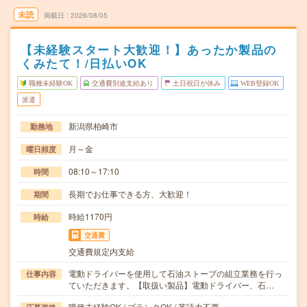
未読
掲載日
2026/08/05
【未経験スタート大歓迎！】あったか製品の
くみたて！/日払いOK
職種未経験OK
交通費別途支給あり
土日祝日が休み
WEB登録OK
派遣
新潟県柏崎市
勤務地
月～金
曜日頻度
08:10～17:10
時間
長期でお仕事できる方、大歓迎！
期間
時給1170円
時給
交通費
交通費規定内支給
電動ドライバーを使用して石油ストーブの組立業務を行っ
仕事内容
ていただきます。【取扱い製品】電動ドライバー、石…
職種未経験OK / ブランクOK / 英語力不要