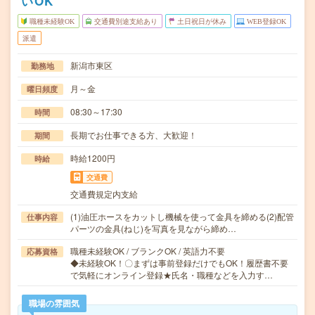
いOK
職種未経験OK
交通費別途支給あり
土日祝日が休み
WEB登録OK
派遣
新潟市東区
勤務地
月～金
曜日頻度
08:30～17:30
時間
長期でお仕事できる方、大歓迎！
期間
時給1200円
時給
交通費
交通費規定内支給
(1)油圧ホースをカットし機械を使って金具を締める(2)配管
仕事内容
パーツの金具(ねじ)を写真を見ながら締め…
職種未経験OK / ブランクOK / 英語力不要
応募資格
◆未経験OK！〇まずは事前登録だけでもOK！履歴書不要
で気軽にオンライン登録★氏名・職種などを入力す…
職場の雰囲気