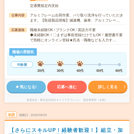
交通費規定内支給
アルミフレーム出荷作業、バリ取り洗浄を行っていただき
仕事内容
ます。【取扱製品情報】減速機、歯車、アルミフレー…
職種未経験OK / ブランクOK / 英語力不要
応募資格
◆未経験OK！〇まずは事前登録だけでもOK！履歴書不要
で気軽にオンライン登録★氏名・職種などを入力す…
職場の雰囲気
年齢層
20代
30代
40代
50代
60代
気になる!
応募へ進む
詳しく見る
派遣会社
株式会社綜合キャリアオプション 製造事業部（全国）
未読
掲載日
2026/08/05
【さらにスキルUP！経験者歓迎！】組立・加