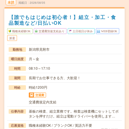
未読
掲載日
2026/08/05
【誰でもはじめは初心者！】組立・加工・食
品製造など/日払いOK
職種未経験OK
交通費別途支給あり
土日祝日が休み
WEB登録OK
派遣
新潟県見附市
勤務地
月～金
曜日頻度
08:10～17:10
時間
長期でお仕事できる方、大歓迎！
期間
時給1200円
時給
交通費
交通費規定内支給
基板の検査、組立業務です。検査は検査機にセットしてボ
仕事内容
タンを押すだけ。組立は電動ドライバーを使用します…
職種未経験OK / ブランクOK / 英語力不要
応募資格