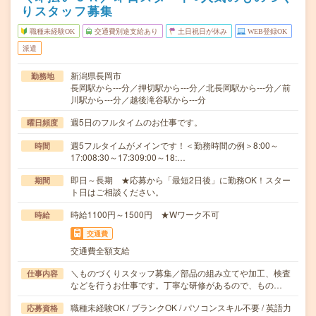
りスタッフ募集
職種未経験OK
交通費別途支給あり
土日祝日が休み
WEB登録OK
派遣
新潟県長岡市
勤務地
長岡駅から---分／押切駅から---分／北長岡駅から---分／前
川駅から---分／越後滝谷駅から---分
週5日のフルタイムのお仕事です。
曜日頻度
週5フルタイムがメインです！＜勤務時間の例＞8:00～
時間
17:008:30～17:309:00～18:…
即日～長期 ★応募から「最短2日後」に勤務OK！スター
期間
ト日はご相談ください。
時給1100円～1500円 ★Wワーク不可
時給
交通費
交通費全額支給
＼ものづくりスタッフ募集／部品の組み立てや加工、検査
仕事内容
などを行うお仕事です。丁寧な研修があるので、もの…
職種未経験OK / ブランクOK / パソコンスキル不要 / 英語力
応募資格