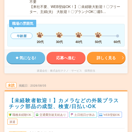
不要
【来社不要、WEB登録OK！】〇未経験大歓迎！〇フリー
ター、主婦(夫) 大歓迎！〇ブランクOK〇週5…
職場の雰囲気
年齢層
20代
30代
40代
50代
60代
気になる!
応募へ進む
詳しく見る
派遣会社
株式会社テクノ・サービス 採用担当
未読
掲載日
2026/08/05
【未経験者歓迎！】カメラなどの外装プラス
チック部品の成型、検査/日払いOK
職種未経験OK
交通費別途支給あり
土日祝日が休み
WEB登録OK
派遣