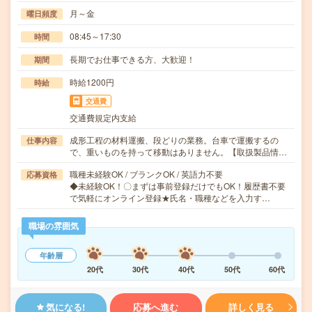
月～金
曜日頻度
08:45～17:30
時間
長期でお仕事できる方、大歓迎！
期間
時給1200円
時給
交通費
交通費規定内支給
成形工程の材料運搬、段どりの業務。台車で運搬するの
仕事内容
で、重いものを持って移動はありません。【取扱製品情…
職種未経験OK / ブランクOK / 英語力不要
応募資格
◆未経験OK！〇まずは事前登録だけでもOK！履歴書不要
で気軽にオンライン登録★氏名・職種などを入力す…
職場の雰囲気
年齢層
20代
30代
40代
50代
60代
気になる!
応募へ進む
詳しく見る