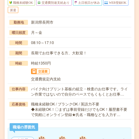
職種未経験OK
交通費別途支給あり
土日祝日が休み
WEB登録OK
派遣
新潟県長岡市
勤務地
月～金
曜日頻度
08:10～17:10
時間
長期でお仕事できる方、大歓迎！
期間
時給1350円
時給
交通費
交通費規定内支給
バイク向けプリント基板の組立・検査のお仕事です。ライ
仕事内容
ン作業ではないので自分のペースでもくもくとお仕事…
職種未経験OK / ブランクOK / 英語力不要
応募資格
◆未経験OK！〇まずは事前登録だけでもOK！履歴書不要
で気軽にオンライン登録★氏名・職種などを入力す…
職場の雰囲気