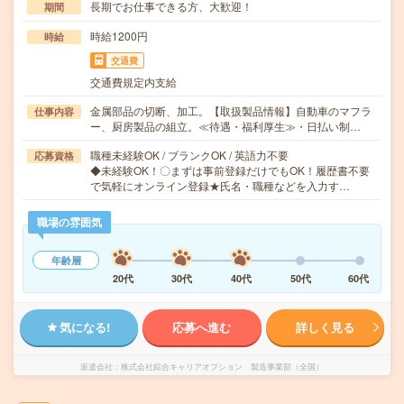
長期でお仕事できる方、大歓迎！
期間
時給1200円
時給
交通費
交通費規定内支給
金属部品の切断、加工。【取扱製品情報】自動車のマフラ
仕事内容
ー、厨房製品の組立。≪待遇・福利厚生≫・日払い制…
職種未経験OK / ブランクOK / 英語力不要
応募資格
◆未経験OK！〇まずは事前登録だけでもOK！履歴書不要
で気軽にオンライン登録★氏名・職種などを入力す…
職場の雰囲気
年齢層
20代
30代
40代
50代
60代
気になる!
応募へ進む
詳しく見る
派遣会社
株式会社綜合キャリアオプション 製造事業部（全国）