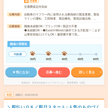
交通費
交通費規定内支給
自動車のマフラー内に使用される断熱材の製造業務。製造
仕事内容
ラインの運転、工程検査、製品梱包、製造設備点検、…
職種未経験OK / ブランクOK / 英語力不要
応募資格
◆未経験OK！◆ExcelやWordの操作できる方歓迎！〇まず
は事前登録だけでもOK！履歴書不要で気…
職場の雰囲気
年齢層
20代
30代
40代
50代
60代
気になる!
応募へ進む
詳しく見る
派遣会社
株式会社綜合キャリアオプション 製造事業部（全国）
未読
掲載日
2026/08/06
＼即払いＯＫ／即日スタート○人気のものづく