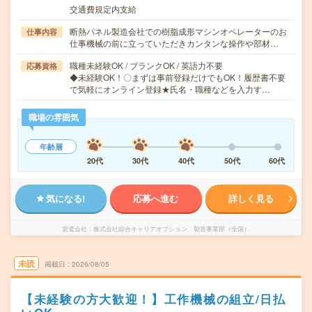
交通費規定内支給
断熱パネル製造会社での樹脂成形マシンオペレーターのお
仕事内容
仕事機械の前に立っていただきカンタンな操作や部材…
職種未経験OK / ブランクOK / 英語力不要
応募資格
◆未経験OK！〇まずは事前登録だけでもOK！履歴書不要
で気軽にオンライン登録★氏名・職種などを入力す…
職場の雰囲気
年齢層
20代
30代
40代
50代
60代
気になる!
応募へ進む
詳しく見る
派遣会社
株式会社綜合キャリアオプション 製造事業部（全国）
未読
掲載日
2026/08/05
【未経験の方大歓迎！】工作機械の組立/日払