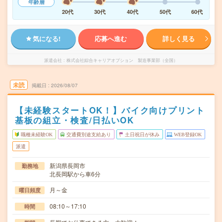
年齢層
20代
30代
40代
50代
60代
気になる!
応募へ進む
詳しく見る
派遣会社
株式会社綜合キャリアオプション 製造事業部（全国）
未読
掲載日
2026/08/07
【未経験スタートOK！】バイク向けプリント
基板の組立・検査/日払いOK
職種未経験OK
交通費別途支給あり
土日祝日が休み
WEB登録OK
派遣
新潟県長岡市
勤務地
北長岡駅から車6分
月～金
曜日頻度
08:10～17:10
時間