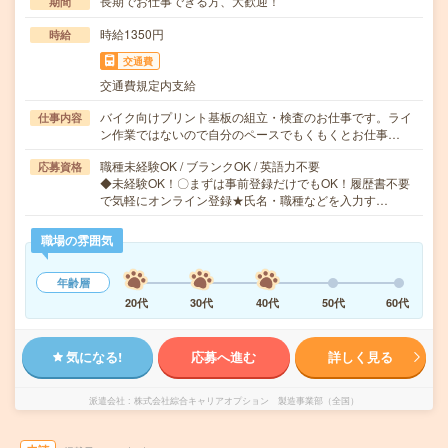
長期でお仕事できる方、大歓迎！
期間
時給1350円
時給
交通費
交通費規定内支給
バイク向けプリント基板の組立・検査のお仕事です。ライ
仕事内容
ン作業ではないので自分のペースでもくもくとお仕事…
職種未経験OK / ブランクOK / 英語力不要
応募資格
◆未経験OK！〇まずは事前登録だけでもOK！履歴書不要
で気軽にオンライン登録★氏名・職種などを入力す…
職場の雰囲気
年齢層
20代
30代
40代
50代
60代
気になる!
応募へ進む
詳しく見る
派遣会社
株式会社綜合キャリアオプション 製造事業部（全国）