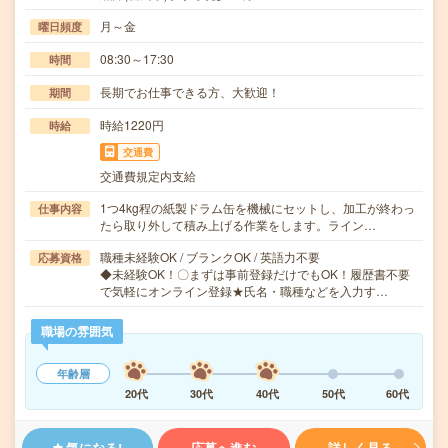
月～金
曜日頻度
08:30～17:30
時間
長期でお仕事できる方、大歓迎！
期間
時給1220円
時給
交通費
交通費規定内支給
1つ4kg程の紙製ドラム缶を機械にセットし、加工が終わっ
仕事内容
たら取り外して積み上げる作業をします。ライン…
職種未経験OK / ブランクOK / 英語力不要
応募資格
◆未経験OK！〇まずは事前登録だけでもOK！履歴書不要
で気軽にオンライン登録★氏名・職種などを入力す…
職場の雰囲気
年齢層
20代
30代
40代
50代
60代
気になる!
応募へ進む
詳しく見る