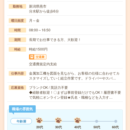
新潟県燕市
勤務地
分水駅から徒歩6分
月～金
曜日頻度
08:00～16:50
時間
長期でお仕事できる方、大歓迎！
期間
時給1500円
時給
交通費
交通費規定内支給
金属加工機を図面を見ながら、お客様の仕様に合わせてカ
仕事内容
スタマイズしていく組立作業です。ドライバーやスパ…
ブランクOK / 英語力不要
応募資格
◆経験者歓迎！〇まずは事前登録だけでもOK！履歴書不要
で気軽にオンライン登録★氏名・職種などを入力す…
職場の雰囲気
年齢層
20代
30代
40代
50代
60代