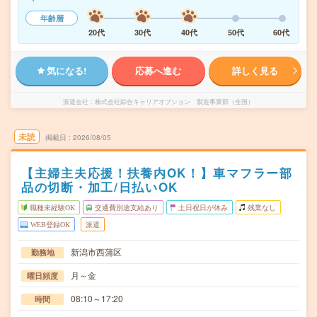
年齢層
20代
30代
40代
50代
60代
気になる!
応募へ進む
詳しく見る
派遣会社
株式会社綜合キャリアオプション 製造事業部（全国）
未読
掲載日
2026/08/05
【主婦主夫応援！扶養内OK！】車マフラー部
品の切断・加工/日払いOK
職種未経験OK
交通費別途支給あり
土日祝日が休み
残業なし
WEB登録OK
派遣
新潟市西蒲区
勤務地
月～金
曜日頻度
08:10～17:20
時間