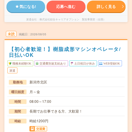
気になる!
応募へ進む
詳しく見る
派遣会社
株式会社綜合キャリアオプション 製造事業部（全国）
未読
掲載日
2026/08/05
【初心者歓迎！】樹脂成形マシンオペレータ/
日払いOK
職種未経験OK
交通費別途支給あり
土日祝日が休み
WEB登録OK
派遣
新潟市北区
勤務地
月～金
曜日頻度
08:00～17:00
時間
長期でお仕事できる方、大歓迎！
期間
時給1200円
時給
交通費