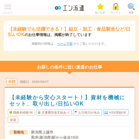
メニュー
気になる!
ログイン
検索
【未経験でも活躍できる！】組立・加工・食品製造など/日
払いOK
のお仕事情報は、掲載が終了しています
掲載時の情報は、
ページ下部
からご覧いただけます。
お探しの条件に近い派遣のお仕事
未読
掲載日
2026/08/07
【未経験から安心スタート！】資材を機械に
セット、取り出し/日払いOK
職種未経験OK
交通費別途支給あり
土日祝日が休み
WEB登録OK
派遣
新潟県上越市
勤務地
黒井(新潟県)駅から徒歩10分