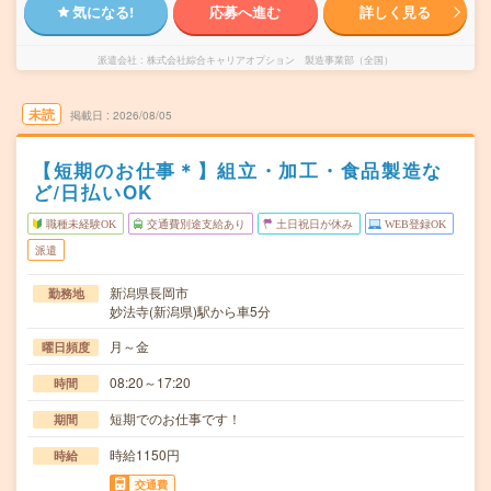
気になる!
応募へ進む
詳しく見る
派遣会社
株式会社綜合キャリアオプション 製造事業部（全国）
未読
掲載日
2026/08/05
【短期のお仕事＊】組立・加工・食品製造な
ど/日払いOK
職種未経験OK
交通費別途支給あり
土日祝日が休み
WEB登録OK
派遣
新潟県長岡市
勤務地
妙法寺(新潟県)駅から車5分
月～金
曜日頻度
08:20～17:20
時間
短期でのお仕事です！
期間
時給1150円
時給
交通費