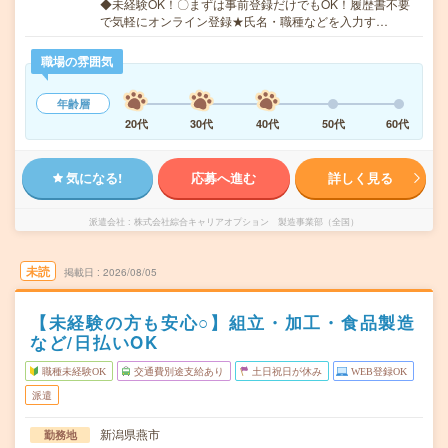
◆未経験OK！〇まずは事前登録だけでもOK！履歴書不要
で気軽にオンライン登録★氏名・職種などを入力す…
職場の雰囲気
年齢層
20代
30代
40代
50代
60代
気になる!
応募へ進む
詳しく見る
派遣会社
株式会社綜合キャリアオプション 製造事業部（全国）
未読
掲載日
2026/08/05
【未経験の方も安心○】組立・加工・食品製造
など/日払いOK
職種未経験OK
交通費別途支給あり
土日祝日が休み
WEB登録OK
派遣
新潟県燕市
勤務地