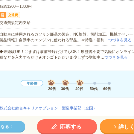
時給1200～1300円
交通費
交通費規定内支給
自動車に使用されるガソリン部品の製造、NC旋盤、切削加工、機械オペレー
製品情報】自動車のエンジンに使われる部品。≪待遇・福利…
つづきを見る
◆未経験OK！〇まずは事前登録だけでもOK！履歴書不要で気軽にオンライ
種などを入力するだけ★オシゴトただいま少しずつ増加中…
つづきを見る
年齢層
20代
30代
40代
50代
60代
株式会社綜合キャリアオプション 製造事業部（全国）
応募する
詳し
になる！