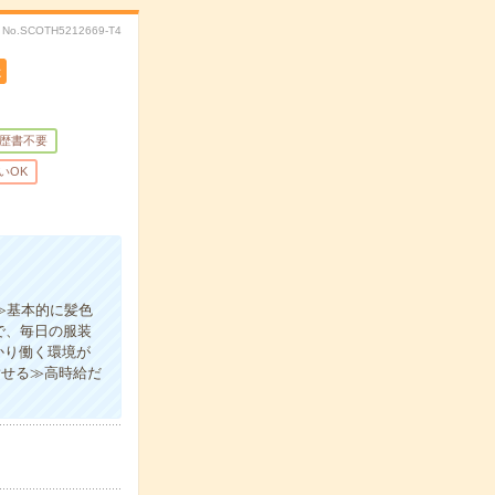
No.SCOTH5212669-T4
遣
歴書不要
いOK
≫基本的に髪色
で、毎日の服装
かり働く環境が
指せる≫高時給だ