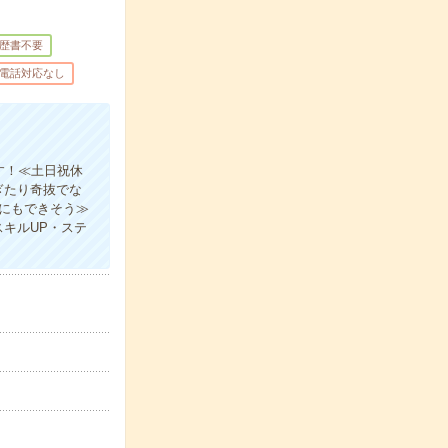
歴書不要
電話対応なし
す！≪土日祝休
ぎたり奇抜でな
分にもできそう≫
キルUP・ステ