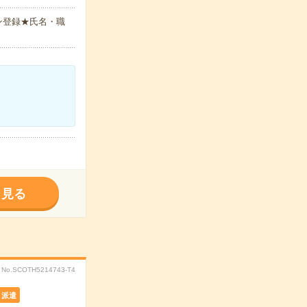
ン登録★氏名・職
く見る
No.SCOTH5214743-T4
派遣