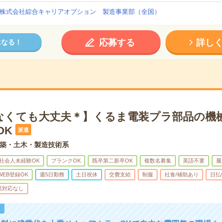
株式会社綜合キャリアオプション 製造事業部（全国）
応募する
詳し
になる！
なくても大丈夫＊】くるま電装プラ部品の機
OK
派遣
築・土木・製造技術系
社会人未経験OK
ブランクOK
既卒第二新卒OK
複数名募集
英語不要
履
WEB登録OK
週5日勤務
土日祝休
交費支給
制服
社食/補助あり
日払
話対応なし
！