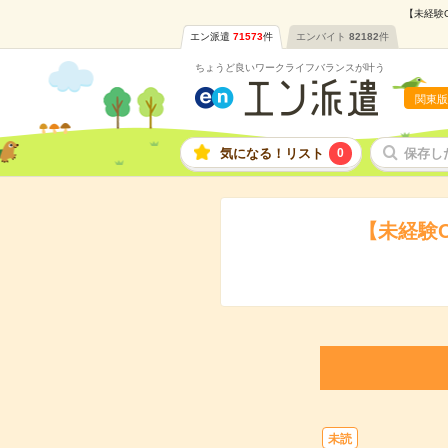
【未経験
エン派遣
71573
件
エンバイト
82182
件
ちょうど良いワークライフバランスが叶う
関東版
気になる！リスト
0
保存し
【未経験
未読