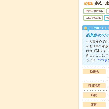
製造・建
派遣先
職種未経験OK
WEB登録OK
週
ここがポイント
残業多めで
≪残業多めでが
のお仕事≫家族
ければOKです
新しいことにチ
ップU…
つづき
勤務地
曜日頻度
時間
期間