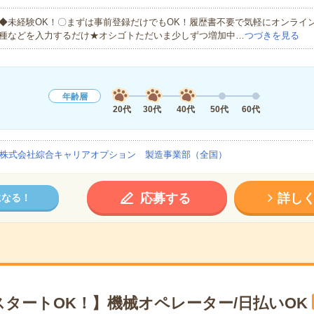
◆未経験OK！〇まずは事前登録だけでもOK！履歴書不要で気軽にオンライ
種などを入力するだけ★オシゴトただいま少しずつ増加中…
つづきを見る
年齢層
20代
30代
40代
50代
60代
株式会社綜合キャリアオプション 製造事業部（全国）
応募する
詳し
になる！
スタートOK！】機械オペレーター/日払いOK