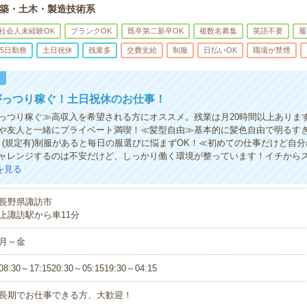
築・土木・製造技術系
社会人未経験OK
ブランクOK
既卒第二新卒OK
複数名募集
英語不要
履
5日勤務
土日祝休
残業多
交費支給
制服
日払いOK
職場が禁煙
！
がっつり稼ぐ！土日祝休のお仕事！
っつり稼ぐ≫高収入を希望される方にオススメ。残業は月20時間以上ありま
や友人と一緒にプライベート満喫！≪髪型自由≫基本的に髪色自由で明るす
！(規定有)制服があると毎日の服選びに悩まずOK！≪初めての仕事だけど自
ャレンジするのは不安だけど、しっかり働く環境が整っています！イチからス
を見る
長野県諏訪市
上諏訪駅から車11分
月～金
08:30～17:1520:30～05:1519:30～04:15
長期でお仕事できる方、大歓迎！