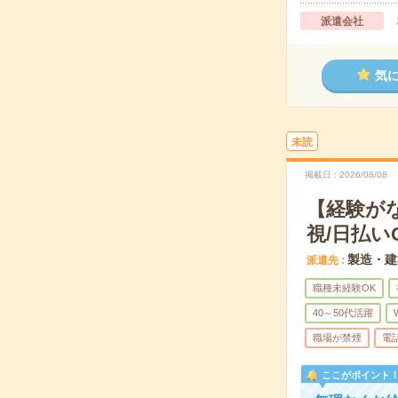
派遣会社
気
未読
掲載日
2026/08/08
【経験が
視/日払い
製造・建
派遣先
職種未経験OK
40～50代活躍
職場が禁煙
電
ここがポイント