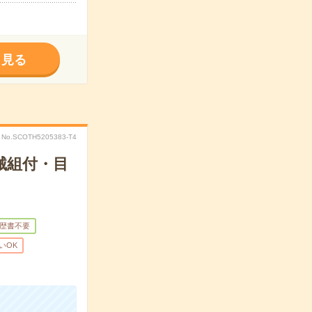
く見る
No.SCOTH5205383-T4
械組付・目
歴書不要
いOK