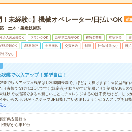
問！未経験○】機械オペレーター/日払いOK
派
築・土木・製造技術系
社会人未経験OK
ブランクOK
既卒第二新卒OK
複数名募集
英語不要
履
WEB登録OK
週5日勤務
土日祝休
交費支給
制服
社食/補助あり
日払
話対応なし
！
の残業で収入アップ！髪型自由！
の残業で収入アップ≫残業は月20時間未満で、ほどよく稼げます！≪髪型自由
たり奇抜でなければOKです！(規定有)≪動きやすい制服アリ≫制服があるの
未経験でも活躍できる≫新しいことにチャレンジするのは不安だけど、しっ
イチからスキルUP・ステップUP目指していきましょう！≪収入アップを目
見る
長野県安曇野市
中萱駅から車10分