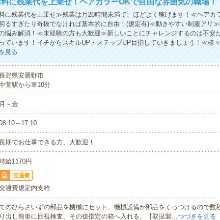
給料に残業代を上乗せ！ヘアカラーOKで自由な雰囲気の職場！
料に残業代を上乗せ≫残業は月20時間未満で、ほどよく稼げます！≪ヘアカ
明るすぎたり奇抜でなければ基本的に自由！(規定有)≪動きやすい制服アリ
の悩み解消！≪未経験の方も大歓迎≫新しいことにチャレンジするのは不安
っています！イチからスキルUP・ステップUP目指していきましょう！≪様
を見る
長野県安曇野市
中萱駅から車10分
月～金
08:10～17:10
長期でお仕事できる方、大歓迎！
時給1170円
交通費
交通費規定内支給
てのひらさいずの部品を機械にセット、機械設備が部品をくっつけるので数
り出し簡単に目視検査、その後指定の箱へ入れる。【取扱製…
つづきを見る