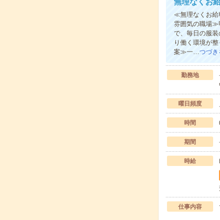
無理なくお
≪無理なくお給
雰囲気の職場≫
で、毎日の服装
り働く環境が整
案≫一…
つづき
勤務地
曜日頻度
時間
期間
時給
仕事内容