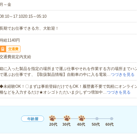
月～金
08:10～17:1020:15～05:10
長期でお仕事できる方、大歓迎！
時給1140円
交通費
交通費規定内支給
箱に入った製品を指定の場所まで運ぶ仕事やそれを作業する方の場所までハ
で運ぶお仕事です、【取扱製品情報】自動車の中に入る電装…
つづきを見る
◆未経験OK！〇まずは事前登録だけでもOK！履歴書不要で気軽にオンライ
種などを入力するだけ★オシゴトただいま少しずつ増加中…
つづきを見る
年齢層
20代
30代
40代
50代
60代