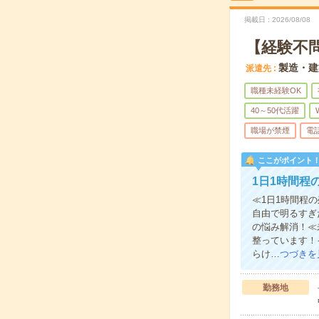
掲載日
2026/08/08
【経験不
製造・建
派遣先
職種未経験OK
40～50代活躍
職場が禁煙
電
ここがポイント
1日1時間程
≪1日1時間程
自由で明るすぎ
の悩み解消！≪
整っています！
らけ…
つづきを
勤務地