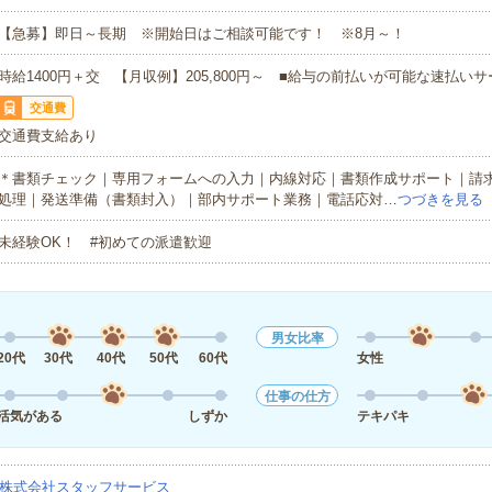
【急募】即日～長期 ※開始日はご相談可能です！ ※8月～！
時給1400円＋交 【月収例】205,800円～ ■給与の前払いが可能な速払い
交通費
交通費支給あり
＊書類チェック｜専用フォームへの入力｜内線対応｜書類作成サポート｜請
処理｜発送準備（書類封入）｜部内サポート業務｜電話応対…
つづきを見る
未経験OK！ #初めての派遣歓迎
男女比率
20代
30代
40代
50代
60代
女性
仕事の仕方
活気がある
しずか
テキパキ
株式会社スタッフサービス