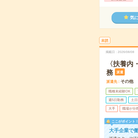
気
未読
掲載日
2026/08/08
〈扶養内
務
派遣
その他
派遣先
職種未経験OK
週5日勤務
土日
大手
職場が分
ここがポイント
大手企業で