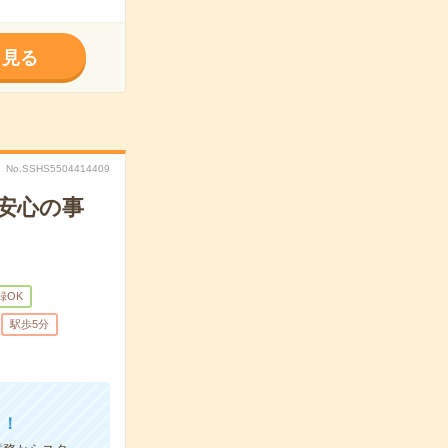
く見る
No.SSHS5504414409
安心の事
録OK
駅歩5分
よ！