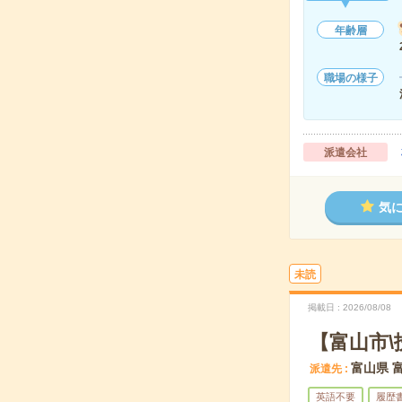
年齢層
職場の様子
派遣会社
気
未読
掲載日
2026/08/08
【富山市
富山県 
派遣先
英語不要
履歴