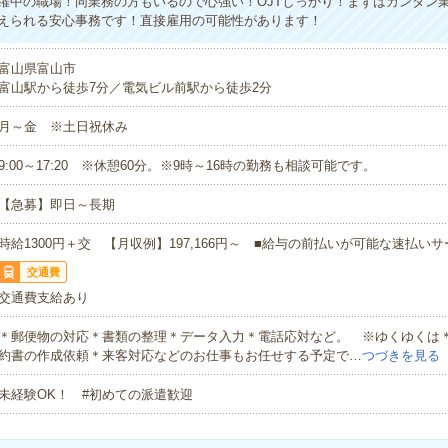
躍中の職場！同業務の方もいるので心強い！OJTしっかり！まずはカンタン
えられる安心事務です！直接雇用の可能性があります！
富山県富山市
富山駅から徒歩7分／電気ビル前駅から徒歩2分
月～金 ※土日祝休み
9:00～17:20 ※休憩60分。※9時～16時の勤務も相談可能です。
【急募】即日～長期
時給1300円＋交 【月収例】197,166円～ ■給与の前払いが可能な速払い
交通費
交通費支給あり
＊郵便物の対応＊書類の整理＊データ入力＊電話応対など。 ※ゆくゆくは
約書の作成依頼＊来客対応などのお仕事もお任せする予定で…
つづきを見る
未経験OK！ #初めての派遣歓迎