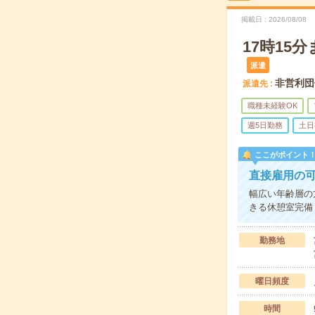
掲載日
2026/08/08
17時1
派遣
非営利団
派遣先
職種未経験OK
週5日勤務
土日
ここがポイント
直接雇用の
幅広い年齢層の
きる休憩室完備
勤務地
曜日頻度
時間