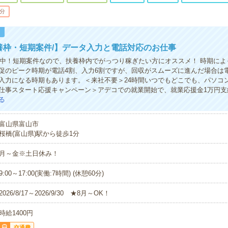
5分
！
養枠・短期案件/】データ入力と電話対応のお仕事
活躍中！短期案件なので、扶養枠内でがっつり稼ぎたい方にオススメ！ 時期に
促のピーク時期が電話4割、入力6割ですが、回収がスムーズに進んだ場合は電
入力になる時期もあります。＜来社不要＞24時間いつでもどこでも、パソコ
仕事スタート応援キャンペーン＞アデコでの就業開始で、就業応援金1万円支
る
富山県富山市
桜橋(富山県)駅から徒歩1分
月～金※土日休み！
9:00～17:00(実働:7時間) (休憩60分)
2026/8/17～2026/9/30 ★8月～OK！
時給1400円
交通費