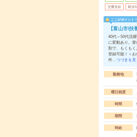
交費支給
駅歩
ここがポイント
【富山市\扶
40代～50代
に変動あり。督
割で、もくもく
登録可能！＜お
件…
つづきを見
勤務地
曜日頻度
時間
期間
時給