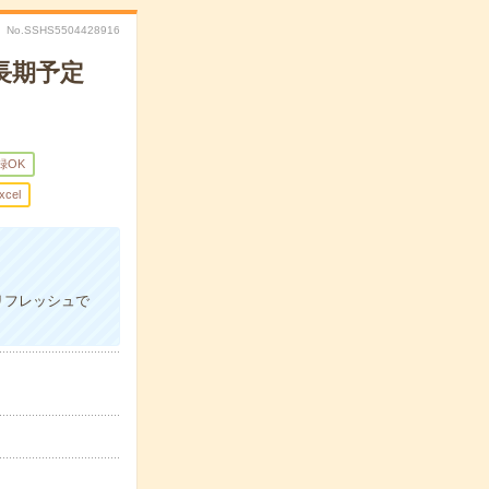
No.SSHS5504428916
長期予定
録OK
xcel
リフレッシュで