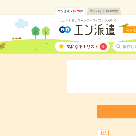
エン派遣
71573
件
エンバイト
82182
件
ちょうど良いワークライフバランスが叶う
関東版
気になる！リスト
0
保存し
未読