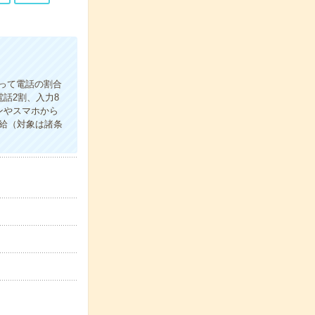
よって電話の割合
話2割、入力8
ンやスマホから
給（対象は諸条