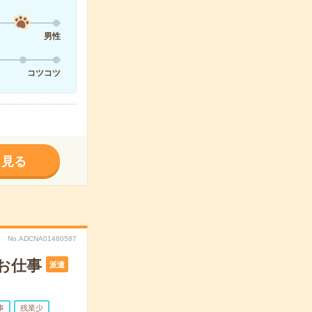
男性
コツコツ
く見る
No.ADCNA01480587
お仕事
派遣
事
残業少