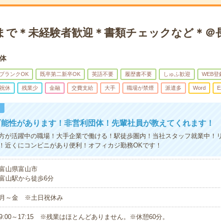
5分まで＊未経験者歓迎＊書類チェックなど＊＠
体
ブランクOK
既卒第二新卒OK
英語不要
履歴書不要
しゅふ歓迎
WEB登
祝休
残業少
金融
交費支給
大手
職場が禁煙
派遣多
Word
E
！
可能性があります！非営利団体！先輩社員が教えてくれます！
方が活躍中の職場！大手企業で働ける！駅徒歩圏内！当社スタッフ就業中！
！近くにコンビニがあり便利！オフィカジ勤務OKです！
富山県富山市
富山駅から徒歩6分
月～金 ※土日祝休み
9:00～17:15 ※残業はほとんどありません。※休憩60分。