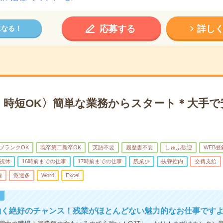
応募する
詳し
になる！
・時短OK〉簡単な業務からスタート＊大手で
ブランクOK
既卒第二新卒OK
英語不要
履歴書不要
しゅふ歓迎
WEB登
祝休
16時前までの仕事
17時前までの仕事
残業少
扶養控内
交費支給
煙
派遣多
Word
Excel
！
働く絶好のチャンス！残業がほとんどない魅力的なお仕事です