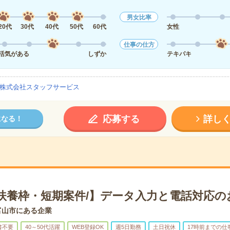
男女比率
20代
30代
40代
50代
60代
女性
仕事の仕方
活気がある
しずか
テキパキ
株式会社スタッフサービス
応募する
詳し
になる！
\扶養枠・短期案件/】データ入力と電話対応の
富山市にある企業
書不要
40～50代活躍
WEB登録OK
週5日勤務
土日祝休
17時前までの仕