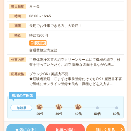
月～金
曜日頻度
08:00～16:45
時間
長期でお仕事できる方、大歓迎！
期間
時給1200円
時給
交通費
交通費規定内支給
半導体洗浄装置の組立クリーンルームにて機械の組立、検
仕事内容
査を行っていただく。組立:簡単な図面を見ながら機…
ブランクOK / 英語力不要
応募資格
◆経験者歓迎！〇まずは事前登録だけでもOK！履歴書不要
で気軽にオンライン登録★氏名・職種などを入力す…
職場の雰囲気
年齢層
20代
30代
40代
50代
60代
気になる!
応募へ進む
詳しく見る