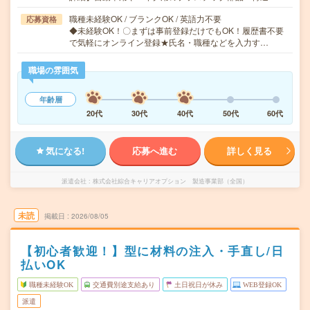
職種未経験OK / ブランクOK / 英語力不要
応募資格
◆未経験OK！〇まずは事前登録だけでもOK！履歴書不要
で気軽にオンライン登録★氏名・職種などを入力す…
職場の雰囲気
年齢層
20代
30代
40代
50代
60代
気になる!
応募へ進む
詳しく見る
派遣会社
株式会社綜合キャリアオプション 製造事業部（全国）
未読
掲載日
2026/08/05
【初心者歓迎！】型に材料の注入・手直し/日
払いOK
職種未経験OK
交通費別途支給あり
土日祝日が休み
WEB登録OK
派遣