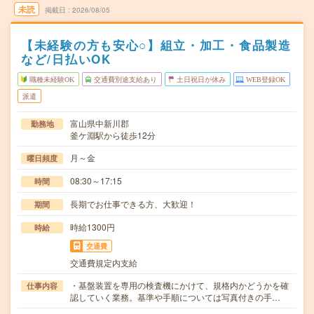
未読
掲載日
2026/08/05
【未経験の方も安心○】組立・加工・食品製造
など/日払いOK
職種未経験OK
交通費別途支給あり
土日祝日が休み
WEB登録OK
派遣
富山県中新川郡
勤務地
釜ケ淵駅から徒歩12分
月～金
曜日頻度
08:30～17:15
時間
長期でお仕事できる方、大歓迎！
期間
時給1300円
時給
交通費
交通費規定内支給
・基盤装置を専用の検査機にかけて、規格内かどうかを確
仕事内容
認していく業務。基準や手順については写真付きの手…