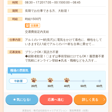
08:30～17:2017:05～00:1500:00～08:45
時間
長期でお仕事できる方、大歓迎！
期間
時給1500円
時給
交通費
交通費規定内支給
アルミのバー材(長尺)に電気をかけて着色に、梱包をして
仕事内容
いきます2人1組でアルミのバー材を台車に乗せて…
ブランクOK / 英語力不要
応募資格
◆経験者歓迎！〇まずは事前登録だけでもOK！履歴書不要
で気軽にオンライン登録★氏名・職種などを入力す…
職場の雰囲気
年齢層
20代
30代
40代
50代
60代
気になる!
応募へ進む
詳しく見る
派遣会社
株式会社綜合キャリアオプション 製造事業部（全国）