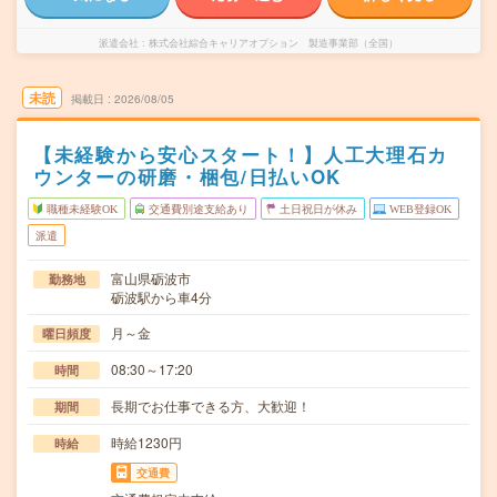
派遣会社
株式会社綜合キャリアオプション 製造事業部（全国）
未読
掲載日
2026/08/05
【未経験から安心スタート！】人工大理石カ
ウンターの研磨・梱包/日払いOK
職種未経験OK
交通費別途支給あり
土日祝日が休み
WEB登録OK
派遣
富山県砺波市
勤務地
砺波駅から車4分
月～金
曜日頻度
08:30～17:20
時間
長期でお仕事できる方、大歓迎！
期間
時給1230円
時給
交通費