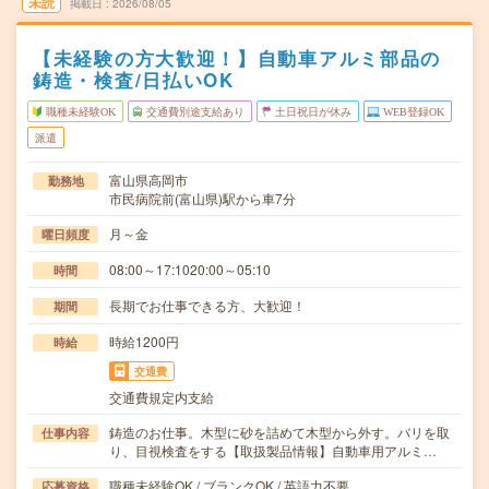
未読
掲載日
2026/08/05
【未経験の方大歓迎！】自動車アルミ部品の
鋳造・検査/日払いOK
職種未経験OK
交通費別途支給あり
土日祝日が休み
WEB登録OK
派遣
富山県高岡市
勤務地
市民病院前(富山県)駅から車7分
月～金
曜日頻度
08:00～17:1020:00～05:10
時間
長期でお仕事できる方、大歓迎！
期間
時給1200円
時給
交通費
交通費規定内支給
鋳造のお仕事。木型に砂を詰めて木型から外す。バリを取
仕事内容
り、目視検査をする【取扱製品情報】自動車用アルミ…
職種未経験OK / ブランクOK / 英語力不要
応募資格