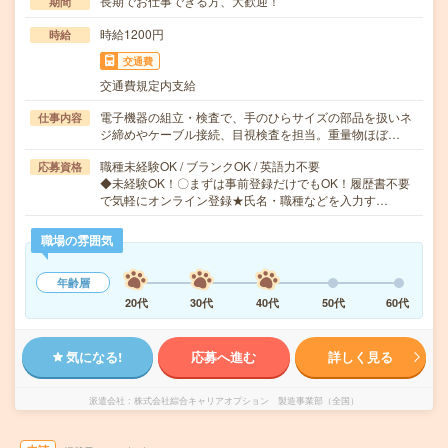
長期でお仕事できる方、大歓迎！
期間
時給1200円
時給
交通費
交通費規定内支給
電子機器の組立・検査で、手のひらサイズの部品を扱いネ
仕事内容
ジ締めやケーブル接続、目視検査を担当。重量物ほぼ…
職種未経験OK / ブランクOK / 英語力不要
応募資格
◆未経験OK！〇まずは事前登録だけでもOK！履歴書不要
で気軽にオンライン登録★氏名・職種などを入力す…
職場の雰囲気
年齢層
20代
30代
40代
50代
60代
気になる!
応募へ進む
詳しく見る
派遣会社
株式会社綜合キャリアオプション 製造事業部（全国）