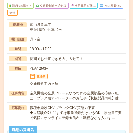
職種未経験OK
交通費別途支給あり
土日祝日が休み
WEB登録OK
派遣
富山県魚津市
勤務地
東滑川駅から車10分
月～金
曜日頻度
08:00～17:00
時間
長期でお仕事できる方、大歓迎！
期間
時給1250円
時給
交通費
交通費規定内支給
産業機械の金属フレームやつなぎの金属部品の溶接・組
仕事内容
立・プレス機オペレーターのお仕事【取扱製品情報】建…
職種未経験OK / ブランクOK / 英語力不要
応募資格
◆未経験OK！〇まずは事前登録だけでもOK！履歴書不要
で気軽にオンライン登録★氏名・職種などを入力す…
職場の雰囲気