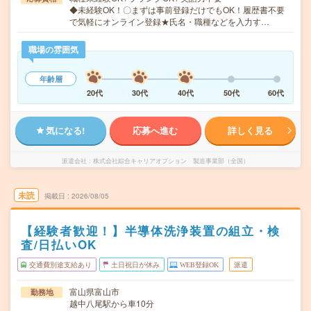
◆未経験OK！〇まずは事前登録だけでもOK！履歴書不要
で気軽にオンライン登録★氏名・職種などを入力す…
職場の雰囲気
年齢層
20代
30代
40代
50代
60代
気になる!
応募へ進む
詳しく見る
派遣会社
株式会社綜合キャリアオプション 製造事業部（全国）
未読
掲載日
2026/08/05
【経験者歓迎！】半導体洗浄装置の組立・検
査/日払いOK
交通費別途支給あり
土日祝日が休み
WEB登録OK
派遣
富山県富山市
勤務地
越中八尾駅から車10分