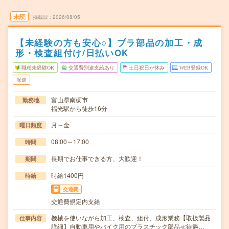
未読
掲載日
2026/08/05
【未経験の方も安心○】プラ部品の加工・成
形・検査組付け/日払いOK
職種未経験OK
交通費別途支給あり
土日祝日が休み
WEB登録OK
派遣
富山県南砺市
勤務地
福光駅から徒歩16分
月～金
曜日頻度
08:00～17:00
時間
長期でお仕事できる方、大歓迎！
期間
時給1400円
時給
交通費
交通費規定内支給
機械を使いながら加工、検査、組付、成形業務【取扱製品
仕事内容
詳細】自動車用やバイク用のプラスチック部品≪待遇…