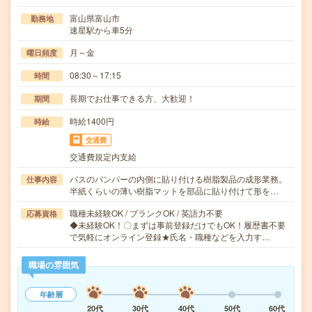
富山県富山市
勤務地
速星駅から車5分
月～金
曜日頻度
08:30～17:15
時間
長期でお仕事できる方、大歓迎！
期間
時給1400円
時給
交通費
交通費規定内支給
バスのバンパーの内側に貼り付ける樹脂製品の成形業務。
仕事内容
半紙くらいの薄い樹脂マットを部品に貼り付けて形を…
職種未経験OK / ブランクOK / 英語力不要
応募資格
◆未経験OK！〇まずは事前登録だけでもOK！履歴書不要
で気軽にオンライン登録★氏名・職種などを入力す…
職場の雰囲気
年齢層
20代
30代
40代
50代
60代