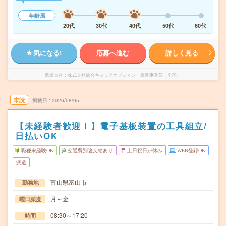
年齢層
20代
30代
40代
50代
60代
気になる!
応募へ進む
詳しく見る
派遣会社
株式会社綜合キャリアオプション 製造事業部（全国）
未読
掲載日
2026/08/05
【未経験者歓迎！】電子基板装置の工具組立/
日払いOK
職種未経験OK
交通費別途支給あり
土日祝日が休み
WEB登録OK
派遣
富山県富山市
勤務地
月～金
曜日頻度
08:30～17:20
時間