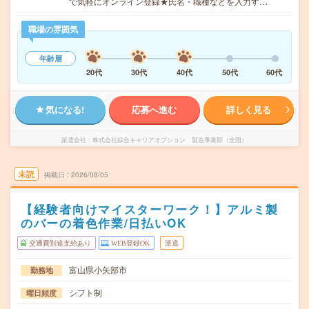
で気軽にオンライン登録★氏名・職種などを入力す…
職場の雰囲気
年齢層
20代
30代
40代
50代
60代
気になる!
応募へ進む
詳しく見る
派遣会社
株式会社綜合キャリアオプション 製造事業部（全国）
未読
掲載日
2026/08/05
【経験者向けマイスターワーク！】アルミ製
のバーの着色作業/日払いOK
交通費別途支給あり
WEB登録OK
派遣
富山県小矢部市
勤務地
シフト制
曜日頻度