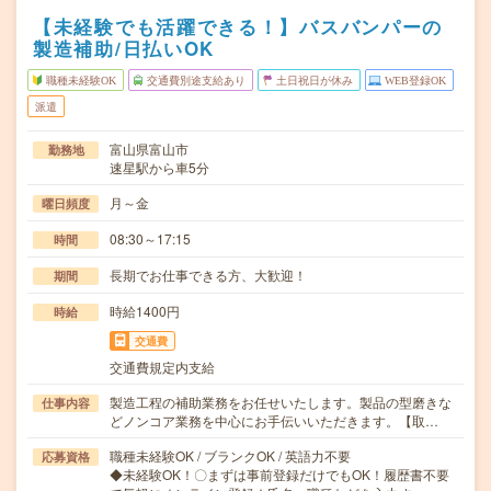
【未経験でも活躍できる！】バスバンパーの
製造補助/日払いOK
職種未経験OK
交通費別途支給あり
土日祝日が休み
WEB登録OK
派遣
富山県富山市
勤務地
速星駅から車5分
月～金
曜日頻度
08:30～17:15
時間
長期でお仕事できる方、大歓迎！
期間
時給1400円
時給
交通費
交通費規定内支給
製造工程の補助業務をお任せいたします。製品の型磨きな
仕事内容
どノンコア業務を中心にお手伝いいただきます。【取…
職種未経験OK / ブランクOK / 英語力不要
応募資格
◆未経験OK！〇まずは事前登録だけでもOK！履歴書不要