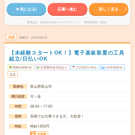
気になる!
応募へ進む
詳しく見る
派遣会社
株式会社綜合キャリアオプション 製造事業部（全国）
未読
掲載日
2026/08/05
【未経験スタートOK！】電子基板装置の工具
組立/日払いOK
職種未経験OK
交通費別途支給あり
土日祝日が休み
WEB登録OK
派遣
富山県富山市
勤務地
月～金
曜日頻度
08:30～17:20
時間
長期でお仕事できる方、大歓迎！
期間
時給1350円
時給
交通費