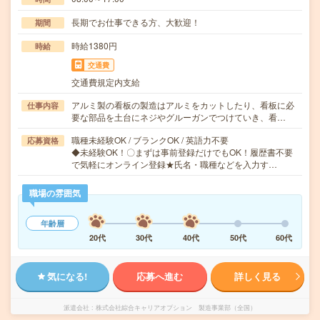
長期でお仕事できる方、大歓迎！
期間
時給1380円
時給
交通費
交通費規定内支給
アルミ製の看板の製造はアルミをカットしたり、看板に必
仕事内容
要な部品を土台にネジやグルーガンでつけていき、看…
職種未経験OK / ブランクOK / 英語力不要
応募資格
◆未経験OK！〇まずは事前登録だけでもOK！履歴書不要
で気軽にオンライン登録★氏名・職種などを入力す…
職場の雰囲気
年齢層
20代
30代
40代
50代
60代
気になる!
応募へ進む
詳しく見る
派遣会社
株式会社綜合キャリアオプション 製造事業部（全国）