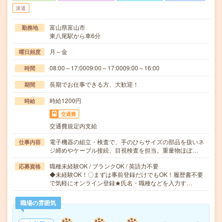
派遣
富山県富山市
勤務地
東八尾駅から車6分
月～金
曜日頻度
08:00～17:0009:00～17:0009:00～16:00
時間
長期でお仕事できる方、大歓迎！
期間
時給1200円
時給
交通費
交通費規定内支給
電子機器の組立・検査で、手のひらサイズの部品を扱いネ
仕事内容
ジ締めやケーブル接続、目視検査を担当。重量物ほぼ…
職種未経験OK / ブランクOK / 英語力不要
応募資格
◆未経験OK！〇まずは事前登録だけでもOK！履歴書不要
で気軽にオンライン登録★氏名・職種などを入力す…
職場の雰囲気