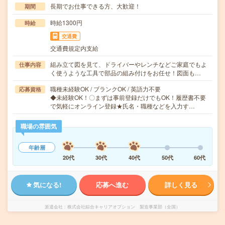
長期でお仕事できる方、大歓迎！
期間
時給1300円
時給
交通費
交通費規定内支給
組み立て図を見て、ドライバーやレンチなどご家庭でもよ
仕事内容
く使うような工具で部品の組み付けをお任せ！図面も…
職種未経験OK / ブランクOK / 英語力不要
応募資格
◆未経験OK！〇まずは事前登録だけでもOK！履歴書不要
で気軽にオンライン登録★氏名・職種などを入力す…
職場の雰囲気
年齢層
20代
30代
40代
50代
60代
気になる!
応募へ進む
詳しく見る
派遣会社
株式会社綜合キャリアオプション 製造事業部（全国）