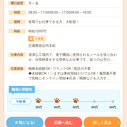
月～金
曜日頻度
08:00～17:0009:00～17:0009:00～16:00
時間
長期でお仕事できる方、大歓迎！
期間
時給1200円
時給
交通費
交通費規定内支給
清潔な工場内で、電子機器に使用されるシールを張り合わ
仕事内容
せ、目視検査をする簡単なお仕事です。扱うのは手の…
職種未経験OK / ブランクOK / 英語力不要
応募資格
◆未経験OK！〇まずは事前登録だけでもOK！履歴書不要
で気軽にオンライン登録★氏名・職種などを入力す…
職場の雰囲気
年齢層
20代
30代
40代
50代
60代
気になる!
応募へ進む
詳しく見る