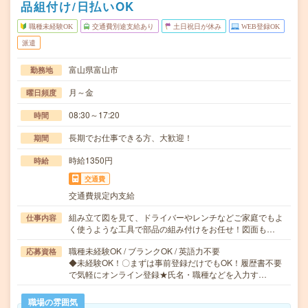
品組付け/日払いOK
職種未経験OK
交通費別途支給あり
土日祝日が休み
WEB登録OK
派遣
富山県富山市
勤務地
月～金
曜日頻度
08:30～17:20
時間
長期でお仕事できる方、大歓迎！
期間
時給1350円
時給
交通費
交通費規定内支給
組み立て図を見て、ドライバーやレンチなどご家庭でもよ
仕事内容
く使うような工具で部品の組み付けをお任せ！図面も…
職種未経験OK / ブランクOK / 英語力不要
応募資格
◆未経験OK！〇まずは事前登録だけでもOK！履歴書不要
で気軽にオンライン登録★氏名・職種などを入力す…
職場の雰囲気