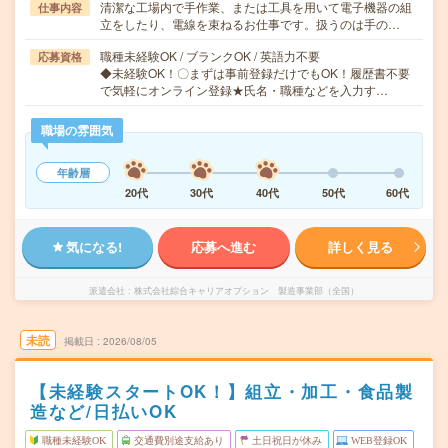
清潔な工場内で手作業、または工具を用いて電子機器の組
仕事内容
立をしたり、電線を束ねるお仕事です。扱うのは手の…
職種未経験OK / ブランクOK / 英語力不要
応募資格
◆未経験OK！〇まずは事前登録だけでもOK！履歴書不要
で気軽にオンライン登録★氏名・職種などを入力す…
職場の雰囲気
年齢層
20代
30代
40代
50代
60代
気になる!
応募へ進む
詳しく見る
派遣会社
株式会社綜合キャリアオプション 製造事業部（全国）
未読
掲載日
2026/08/05
【未経験スタートOK！】組立・加工・食品製
造など/日払いOK
職種未経験OK
交通費別途支給あり
土日祝日が休み
WEB登録OK