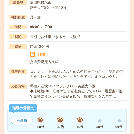
富山県射水市
勤務地
越中大門駅から車10分
月～金
曜日頻度
08:00～17:00
時間
長期でお仕事できる方、大歓迎！
期間
時給1300円
時給
交通費
交通費規定内支給
コンクリートを流し込むための型枠を作ったり、型枠の内
仕事内容
ををキレイに掃除したりする仕事です。またコンクリ…
職種未経験OK / ブランクOK / 英語力不要
応募資格
◆未経験OK！〇まずは事前登録だけでもOK！履歴書不要
で気軽にオンライン登録★氏名・職種などを入力す…
職場の雰囲気
年齢層
20代
30代
40代
50代
60代