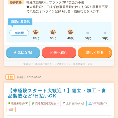
職種未経験OK / ブランクOK / 英語力不要
応募資格
◆未経験OK！〇まずは事前登録だけでもOK！履歴書不要
で気軽にオンライン登録★氏名・職種などを入力す…
職場の雰囲気
年齢層
20代
30代
40代
50代
60代
気になる!
応募へ進む
詳しく見る
派遣会社
株式会社綜合キャリアオプション 製造事業部（全国）
未読
掲載日
2026/08/05
【未経験スタート大歓迎！】組立・加工・食
品製造など/日払いOK
職種未経験OK
交通費別途支給あり
土日祝日が休み
WEB登録OK
派遣