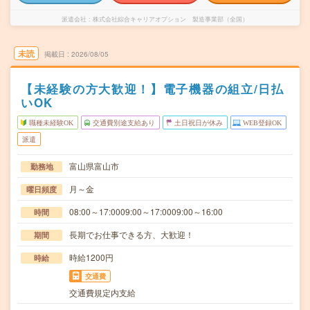
派遣会社
株式会社綜合キャリアオプション 製造事業部（全国）
未読
掲載日
2026/08/05
【未経験の方大歓迎！】電子機器の組立/日払
いOK
職種未経験OK
交通費別途支給あり
土日祝日が休み
WEB登録OK
派遣
富山県富山市
勤務地
月～金
曜日頻度
08:00～17:0009:00～17:0009:00～16:00
時間
長期でお仕事できる方、大歓迎！
期間
時給1200円
時給
交通費
交通費規定内支給