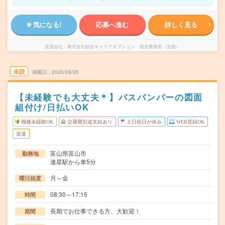
気になる!
応募へ進む
詳しく見る
派遣会社
株式会社綜合キャリアオプション 製造事業部（全国）
未読
掲載日
2026/08/05
【未経験でも大丈夫＊】バスバンパーの図面
組付け/日払いOK
職種未経験OK
交通費別途支給あり
土日祝日が休み
WEB登録OK
派遣
富山県富山市
勤務地
速星駅から車5分
月～金
曜日頻度
08:30～17:15
時間
長期でお仕事できる方、大歓迎！
期間