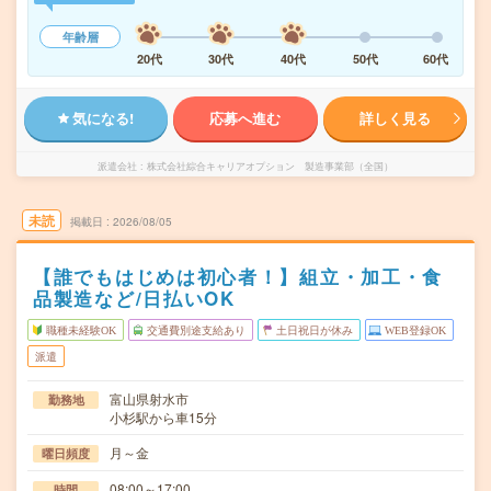
年齢層
20代
30代
40代
50代
60代
気になる!
応募へ進む
詳しく見る
派遣会社
株式会社綜合キャリアオプション 製造事業部（全国）
未読
掲載日
2026/08/05
【誰でもはじめは初心者！】組立・加工・食
品製造など/日払いOK
職種未経験OK
交通費別途支給あり
土日祝日が休み
WEB登録OK
派遣
富山県射水市
勤務地
小杉駅から車15分
月～金
曜日頻度
08:00～17:00
時間