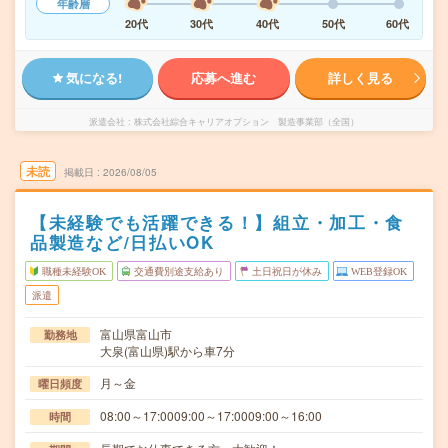
年齢層
20代
30代
40代
50代
60代
気になる!
応募へ進む
詳しく見る
派遣会社
株式会社綜合キャリアオプション 製造事業部（全国）
未読
掲載日
2026/08/05
【未経験でも活躍できる！】組立・加工・食
品製造など/日払いOK
職種未経験OK
交通費別途支給あり
土日祝日が休み
WEB登録OK
派遣
富山県富山市
勤務地
大泉(富山県)駅から車7分
月～金
曜日頻度
08:00～17:0009:00～17:0009:00～16:00
時間