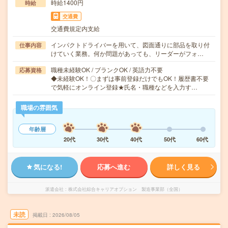
時給1400円
時給
交通費
交通費規定内支給
インパクトドライバーを用いて、図面通りに部品を取り付
仕事内容
けていく業務。何か問題があっても、リーダーがフォ…
職種未経験OK / ブランクOK / 英語力不要
応募資格
◆未経験OK！〇まずは事前登録だけでもOK！履歴書不要
で気軽にオンライン登録★氏名・職種などを入力す…
職場の雰囲気
年齢層
20代
30代
40代
50代
60代
気になる!
応募へ進む
詳しく見る
派遣会社
株式会社綜合キャリアオプション 製造事業部（全国）
未読
掲載日
2026/08/05