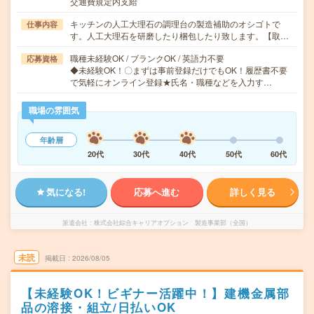
交通費規定内支給
キッチンの人工大理石の調理台の製造補助のオシゴトで
仕事内容
す。人工大理石を研磨したり梱包したり致します。【取…
職種未経験OK / ブランクOK / 英語力不要
応募資格
◆未経験OK！〇まずは事前登録だけでもOK！履歴書不要
で気軽にオンライン登録★氏名・職種などを入力す…
職場の雰囲気
年齢層
20代
30代
40代
50代
60代
気になる!
応募へ進む
詳しく見る
派遣会社
株式会社綜合キャリアオプション 製造事業部（全国）
未読
掲載日
2026/08/05
【未経験OK！ビギナー活躍中！】建機金属部
品の溶接・組立/日払いOK