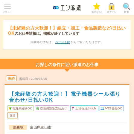
メニュー
気になる!
ログイン
検索
【未経験の方大歓迎！】組立・加工・食品製造など/日払い
OK
のお仕事情報は、掲載が終了しています
掲載時の情報は、
ページ下部
からご覧いただけます。
お探しの条件に近い派遣のお仕事
未読
掲載日
2026/08/05
【未経験の方大歓迎！】電子機器シール張り
合わせ/日払いOK
職種未経験OK
交通費別途支給あり
土日祝日が休み
WEB登録OK
派遣
富山県富山市
勤務地