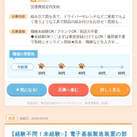
交通費規定内支給
組み立て図を見て、ドライバーやレンチなどご家庭でもよ
仕事内容
く使うような工具で部品の組み付けをお任せ！図面も…
職種未経験OK / ブランクOK / 英語力不要
応募資格
◆未経験OK！〇まずは事前登録だけでもOK！履歴書不要
で気軽にオンライン登録★氏名・職種などを入力す…
職場の雰囲気
年齢層
20代
30代
40代
50代
60代
気になる!
応募へ進む
詳しく見る
派遣会社
株式会社綜合キャリアオプション 製造事業部（全国）
未読
掲載日
2026/08/05
【経験不問！未経験○】電子基板製造装置の部