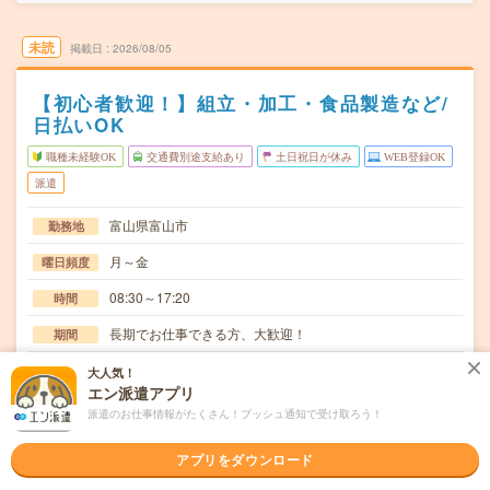
未読
掲載日
2026/08/05
【初心者歓迎！】組立・加工・食品製造など/
日払いOK
職種未経験OK
交通費別途支給あり
土日祝日が休み
WEB登録OK
派遣
富山県富山市
勤務地
月～金
曜日頻度
08:30～17:20
時間
長期でお仕事できる方、大歓迎！
期間
時給1500円
時給
大人気！
エン派遣アプリ
交通費
派遣のお仕事情報がたくさん！プッシュ通知で受け取ろう！
交通費規定内支給
アプリをダウンロード
組み立て図を見て、ドライバーやレンチなどご家庭でもよ
仕事内容
く使うような工具で部品の組み付けをお任せ！図面も…