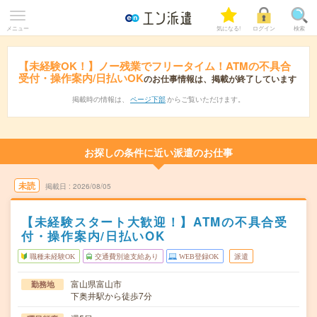
メニュー
気になる!
ログイン
検索
【未経験OK！】ノー残業でフリータイム！ATMの不具合
受付・操作案内/日払いOK
のお仕事情報は、掲載が終了しています
掲載時の情報は、
ページ下部
からご覧いただけます。
お探しの条件に近い派遣のお仕事
未読
掲載日
2026/08/05
【未経験スタート大歓迎！】ATMの不具合受
付・操作案内/日払いOK
職種未経験OK
交通費別途支給あり
WEB登録OK
派遣
富山県富山市
勤務地
下奥井駅から徒歩7分