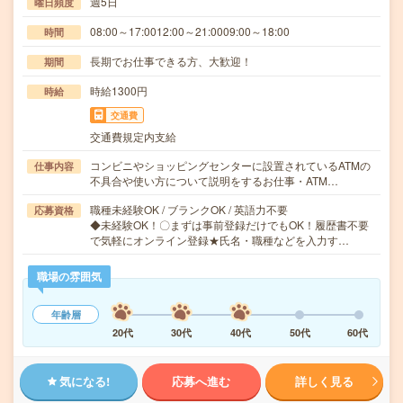
週5日
曜日頻度
08:00～17:0012:00～21:0009:00～18:00
時間
長期でお仕事できる方、大歓迎！
期間
時給1300円
時給
交通費
交通費規定内支給
コンビニやショッピングセンターに設置されているATMの
仕事内容
不具合や使い方について説明をするお仕事・ATM…
職種未経験OK / ブランクOK / 英語力不要
応募資格
◆未経験OK！〇まずは事前登録だけでもOK！履歴書不要
で気軽にオンライン登録★氏名・職種などを入力す…
職場の雰囲気
年齢層
20代
30代
40代
50代
60代
気になる!
応募へ進む
詳しく見る