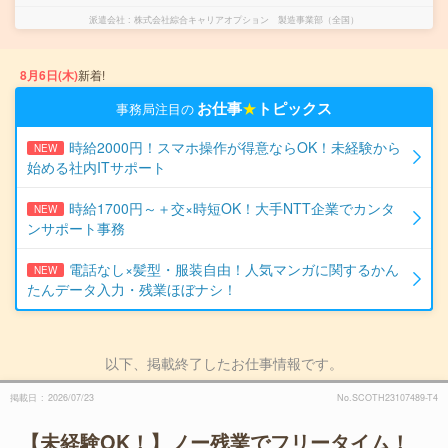
派遣会社
株式会社綜合キャリアオプション 製造事業部（全国）
8月6日(木)
新着!
お仕事
★
トピックス
事務局注目の
時給2000円！スマホ操作が得意ならOK！未経験から
NEW
始める社内ITサポート
時給1700円～＋交×時短OK！大手NTT企業でカンタ
NEW
ンサポート事務
電話なし×髪型・服装自由！人気マンガに関するかん
NEW
たんデータ入力・残業ほぼナシ！
以下、掲載終了したお仕事情報です。
掲載日
2026/07/23
No.SCOTH23107489-T4
【未経験OK！】ノー残業でフリータイム！