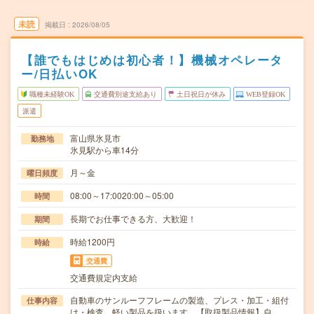
未読
掲載日
2026/08/05
【誰でもはじめは初心者！】機械オペレータ
ー/日払いOK
職種未経験OK
交通費別途支給あり
土日祝日が休み
WEB登録OK
派遣
富山県氷見市
勤務地
氷見駅から車14分
月～金
曜日頻度
08:00～17:0020:00～05:00
時間
長期でお仕事できる方、大歓迎！
期間
時給1200円
時給
交通費
交通費規定内支給
自動車のサンルーフフレームの製造、プレス・加工・組付
仕事内容
け・検査、軽い製品を扱います。【取扱製品情報】自…