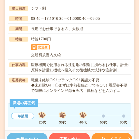
シフト制
曜日頻度
08:45～17:1016:35～01:0000:40～09:05
時間
長期でお仕事できる方、大歓迎！
期間
時給1700円
時給
交通費
交通費規定内支給
医療機関で使用される注射剤の製造に携わるお仕事。計量:
仕事内容
原料を計量し機械へ投入その後機械の洗浄や注射剤…
職種未経験OK / ブランクOK / 英語力不要
応募資格
◆未経験OK！〇まずは事前登録だけでもOK！履歴書不要
で気軽にオンライン登録★氏名・職種などを入力す…
職場の雰囲気
年齢層
20代
30代
40代
50代
60代
気になる!
応募へ進む
詳しく見る