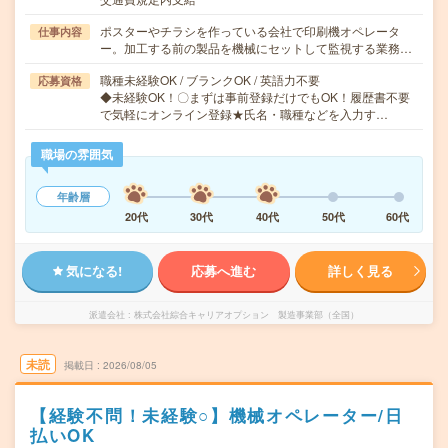
ポスターやチラシを作っている会社で印刷機オペレータ
仕事内容
ー。加工する前の製品を機械にセットして監視する業務…
職種未経験OK / ブランクOK / 英語力不要
応募資格
◆未経験OK！〇まずは事前登録だけでもOK！履歴書不要
で気軽にオンライン登録★氏名・職種などを入力す…
職場の雰囲気
年齢層
20代
30代
40代
50代
60代
気になる!
応募へ進む
詳しく見る
派遣会社
株式会社綜合キャリアオプション 製造事業部（全国）
未読
掲載日
2026/08/05
【経験不問！未経験○】機械オペレーター/日
払いOK