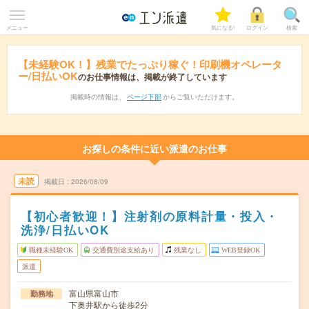
メニュー
気になる!
ログイン
検索
【未経験OK！】残業でたっぷり稼ぐ！印刷機オペレータ
ー/日払いOK
のお仕事情報は、掲載が終了しています
掲載時の情報は、
ページ下部
からご覧いただけます。
お探しの条件に近い派遣のお仕事
未読
掲載日
2026/08/09
【初心者歓迎！】注射剤の原料計量・投入・
洗浄/日払いOK
職種未経験OK
交通費別途支給あり
残業なし
WEB登録OK
派遣
富山県富山市
勤務地
下奥井駅から徒歩2分