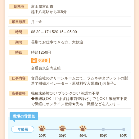
富山県富山市
勤務地
越中八尾駅から車6分
月～金
曜日頻度
08:30～17:1520:15～05:00
時間
長期でお仕事できる方、大歓迎！
期間
時給1250円
時給
交通費
交通費規定内支給
食品会社のクリーンルームにて、ラムネやタブレットの製
仕事内容
造で機械オペレーター・原材料投入業務(1)お菓子…
職種未経験OK / ブランクOK / 英語力不要
応募資格
◆未経験OK！〇まずは事前登録だけでもOK！履歴書不要
で気軽にオンライン登録★氏名・職種などを入力す…
職場の雰囲気
年齢層
20代
30代
40代
50代
60代