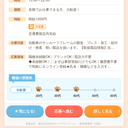
時間
長期でお仕事できる方、大歓迎！
期間
時給1200円
時給
交通費
交通費規定内支給
自動車のサンルーフフレームの製造、プレス・加工・組付
仕事内容
け・検査、軽い製品を扱います。【取扱製品情報】自…
職種未経験OK / ブランクOK / 英語力不要
応募資格
◆未経験OK！〇まずは事前登録だけでもOK！履歴書不要
で気軽にオンライン登録★氏名・職種などを入力す…
職場の雰囲気
年齢層
20代
30代
40代
50代
60代
気になる!
応募へ進む
詳しく見る
派遣会社
株式会社綜合キャリアオプション 製造事業部（全国）