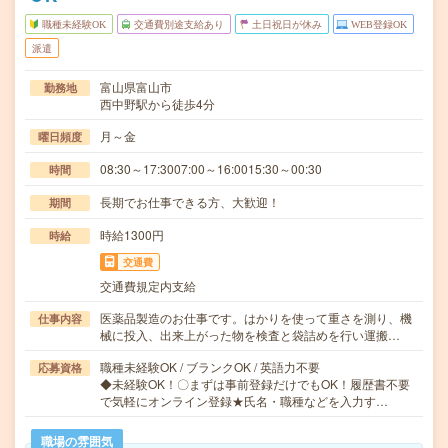
職種未経験OK
交通費別途支給あり
土日祝日が休み
WEB登録OK
派遣
富山県富山市
勤務地
西中野駅から徒歩4分
月～金
曜日頻度
08:30～17:3007:00～16:0015:30～00:30
時間
長期でお仕事できる方、大歓迎！
期間
時給1300円
時給
交通費
交通費規定内支給
医薬品製造のお仕事です。はかりを使って重さを測り、機
仕事内容
械に投入、出来上がった物を検査と袋詰めを行い運搬…
職種未経験OK / ブランクOK / 英語力不要
応募資格
◆未経験OK！〇まずは事前登録だけでもOK！履歴書不要
で気軽にオンライン登録★氏名・職種などを入力す…
職場の雰囲気