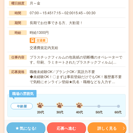
月～金
曜日頻度
07:00～15:4517:15～02:0015:45～00:30
時間
長期でお仕事できる方、大歓迎！
期間
時給1300円
時給
交通費
交通費規定内支給
プラスチックフィルムの包装紙の切断機のオペレーターで
仕事内容
す。印刷、ラミネートされたプラスチックフィルム(…
職種未経験OK / ブランクOK / 英語力不要
応募資格
◆未経験OK！〇まずは事前登録だけでもOK！履歴書不要
で気軽にオンライン登録★氏名・職種などを入力す…
職場の雰囲気
年齢層
20代
30代
40代
50代
60代
気になる!
応募へ進む
詳しく見る