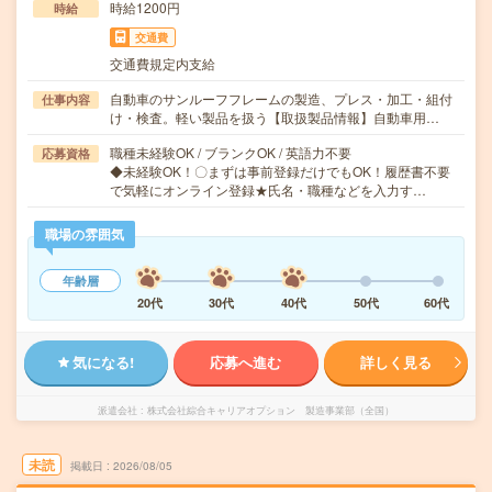
時給1200円
時給
交通費
交通費規定内支給
自動車のサンルーフフレームの製造、プレス・加工・組付
仕事内容
け・検査。軽い製品を扱う【取扱製品情報】自動車用…
職種未経験OK / ブランクOK / 英語力不要
応募資格
◆未経験OK！〇まずは事前登録だけでもOK！履歴書不要
で気軽にオンライン登録★氏名・職種などを入力す…
職場の雰囲気
年齢層
20代
30代
40代
50代
60代
気になる!
応募へ進む
詳しく見る
派遣会社
株式会社綜合キャリアオプション 製造事業部（全国）
未読
掲載日
2026/08/05