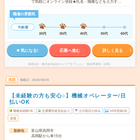
で気軽にオンライン登録★氏名・職種などを入力す…
職場の雰囲気
年齢層
20代
30代
40代
50代
60代
気になる!
応募へ進む
詳しく見る
派遣会社
株式会社綜合キャリアオプション 製造事業部（全国）
未読
掲載日
2026/08/05
【未経験の方も安心○】機械オペレーター/日
払いOK
職種未経験OK
交通費別途支給あり
土日祝日が休み
WEB登録OK
派遣
富山県高岡市
勤務地
高岡駅から車15分