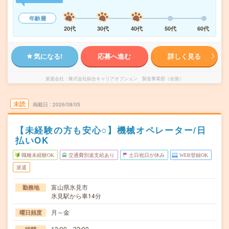
年齢層
20代
30代
40代
50代
60代
気になる!
応募へ進む
詳しく見る
派遣会社
株式会社綜合キャリアオプション 製造事業部（全国）
未読
掲載日
2026/08/05
【未経験の方も安心○】機械オペレーター/日
払いOK
職種未経験OK
交通費別途支給あり
土日祝日が休み
WEB登録OK
派遣
富山県氷見市
勤務地
氷見駅から車14分
月～金
曜日頻度
13:00～22:00