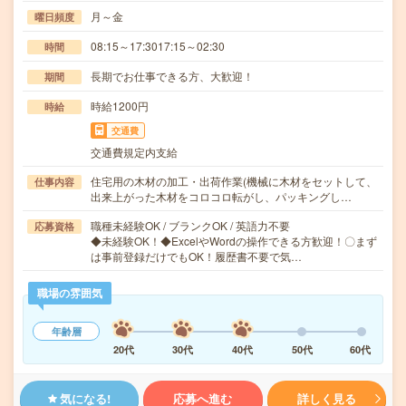
月～金
曜日頻度
08:15～17:3017:15～02:30
時間
長期でお仕事できる方、大歓迎！
期間
時給1200円
時給
交通費
交通費規定内支給
住宅用の木材の加工・出荷作業(機械に木材をセットして、
仕事内容
出来上がった木材をコロコロ転がし、パッキングし…
職種未経験OK / ブランクOK / 英語力不要
応募資格
◆未経験OK！◆ExcelやWordの操作できる方歓迎！〇まず
は事前登録だけでもOK！履歴書不要で気…
職場の雰囲気
年齢層
20代
30代
40代
50代
60代
気になる!
応募へ進む
詳しく見る