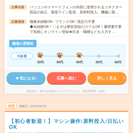
パソコンやスマートフォンの内部に使用されるコネクター
仕事内容
部品の組立、製造ライン監視、原材料投入。機械に製…
職種未経験OK / ブランクOK / 英語力不要
応募資格
◆未経験OK！〇まずは事前登録だけでもOK！履歴書不要
で気軽にオンライン登録★氏名・職種などを入力す…
職場の雰囲気
年齢層
20代
30代
40代
50代
60代
気になる!
応募へ進む
詳しく見る
派遣会社
株式会社綜合キャリアオプション 製造事業部（全国）
未読
掲載日
2026/08/05
【初心者歓迎！】マシン操作/原料投入/日払い
OK