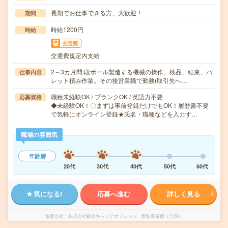
長期でお仕事できる方、大歓迎！
期間
時給1200円
時給
交通費
交通費規定内支給
2～3カ月間:段ボール製造する機械の操作、検品、結束、パ
仕事内容
レット積み作業。その後営業職で勤務(取引先へ…
職種未経験OK / ブランクOK / 英語力不要
応募資格
◆未経験OK！〇まずは事前登録だけでもOK！履歴書不要
で気軽にオンライン登録★氏名・職種などを入力す…
職場の雰囲気
年齢層
20代
30代
40代
50代
60代
気になる!
応募へ進む
詳しく見る
派遣会社
株式会社綜合キャリアオプション 製造事業部（全国）