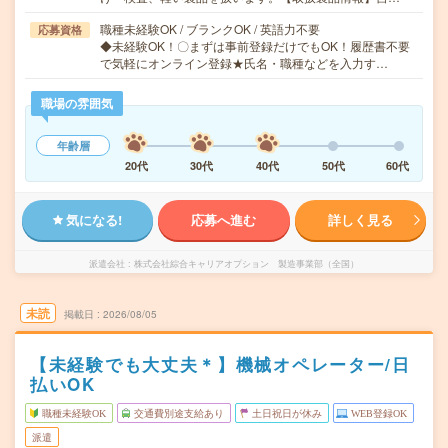
職種未経験OK / ブランクOK / 英語力不要
応募資格
◆未経験OK！〇まずは事前登録だけでもOK！履歴書不要
で気軽にオンライン登録★氏名・職種などを入力す…
職場の雰囲気
年齢層
20代
30代
40代
50代
60代
気になる!
応募へ進む
詳しく見る
派遣会社
株式会社綜合キャリアオプション 製造事業部（全国）
未読
掲載日
2026/08/05
【未経験でも大丈夫＊】機械オペレーター/日
払いOK
職種未経験OK
交通費別途支給あり
土日祝日が休み
WEB登録OK
派遣