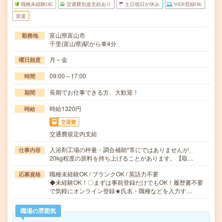
職種未経験OK
交通費別途支給あり
土日祝日が休み
WEB登録OK
派遣
富山県富山市
勤務地
千里(富山県)駅から車4分
月～金
曜日頻度
09:00～17:00
時間
長期でお仕事できる方、大歓迎！
期間
時給1320円
時給
交通費
交通費規定内支給
入浴剤工場の秤量・調合補助*常にではありませんが、
仕事内容
20kg程度の原料を持ち上げることがあります。【取…
職種未経験OK / ブランクOK / 英語力不要
応募資格
◆未経験OK！〇まずは事前登録だけでもOK！履歴書不要
で気軽にオンライン登録★氏名・職種などを入力す…
職場の雰囲気