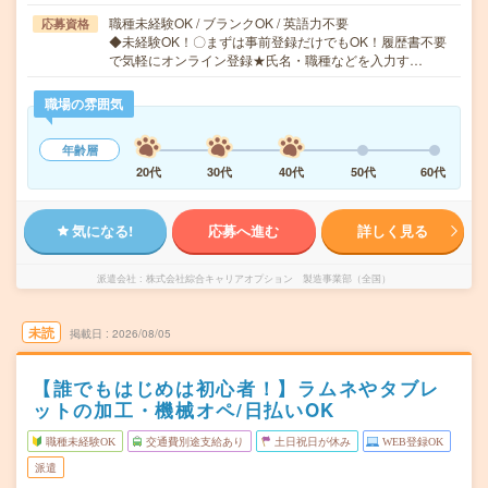
職種未経験OK / ブランクOK / 英語力不要
応募資格
◆未経験OK！〇まずは事前登録だけでもOK！履歴書不要
で気軽にオンライン登録★氏名・職種などを入力す…
職場の雰囲気
年齢層
20代
30代
40代
50代
60代
気になる!
応募へ進む
詳しく見る
派遣会社
株式会社綜合キャリアオプション 製造事業部（全国）
未読
掲載日
2026/08/05
【誰でもはじめは初心者！】ラムネやタブレ
ットの加工・機械オペ/日払いOK
職種未経験OK
交通費別途支給あり
土日祝日が休み
WEB登録OK
派遣