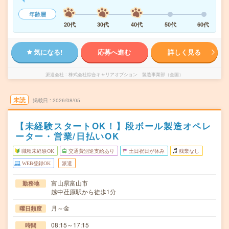
年齢層
20代
30代
40代
50代
60代
気になる!
応募へ進む
詳しく見る
派遣会社
株式会社綜合キャリアオプション 製造事業部（全国）
未読
掲載日
2026/08/05
【未経験スタートOK！】段ボール製造オペレ
ーター・営業/日払いOK
職種未経験OK
交通費別途支給あり
土日祝日が休み
残業なし
WEB登録OK
派遣
富山県富山市
勤務地
越中荏原駅から徒歩1分
月～金
曜日頻度
08:15～17:15
時間