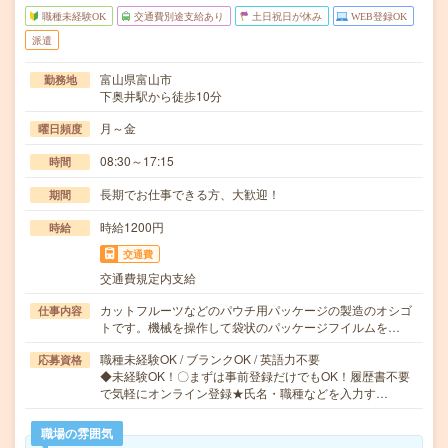
職種未経験OK
交通費別途支給あり
土日祝日が休み
WEB登録OK
派遣
富山県富山市
勤務地
下奥井駅から徒歩10分
月～金
曜日頻度
08:30～17:15
時間
長期でお仕事できる方、大歓迎！
期間
時給1200円
時給
交通費
交通費規定内支給
カットフルーツなどのパウチ用パッケージの製造のオシゴ
仕事内容
トです。機械を操作して袋状のパッケージフイルムを…
職種未経験OK / ブランクOK / 英語力不要
応募資格
◆未経験OK！〇まずは事前登録だけでもOK！履歴書不要
で気軽にオンライン登録★氏名・職種などを入力す…
職場の雰囲気