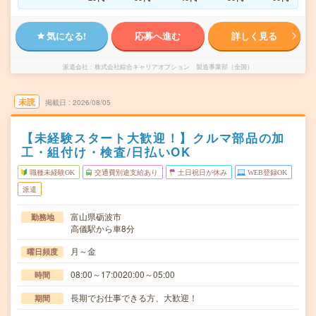
気になる!
応募へ進む
詳しく見る
派遣会社
株式会社綜合キャリアオプション 製造事業部（全国）
未読
掲載日
2026/08/05
【未経験スタート大歓迎！】クルマ部品の加
工・組付け・検査/日払いOK
職種未経験OK
交通費別途支給あり
土日祝日が休み
WEB登録OK
派遣
富山県砺波市
勤務地
高儀駅から車8分
月～金
曜日頻度
08:00～17:0020:00～05:00
時間
長期でお仕事できる方、大歓迎！
期間