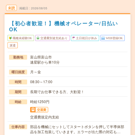
未読
掲載日
2026/08/05
【初心者歓迎！】機械オペレーター/日払い
OK
職種未経験OK
交通費別途支給あり
土日祝日が休み
WEB登録OK
派遣
富山県富山市
勤務地
速星駅から車10分
月～金
曜日頻度
08:30～17:00
時間
長期でお仕事できる方、大歓迎！
期間
時給1250円
時給
交通費
交通費規定内支給
部品を機械にセットしてスタートボタンを押して半導体部
仕事内容
品を加工包装していきます。エラーが出た際の対応も…