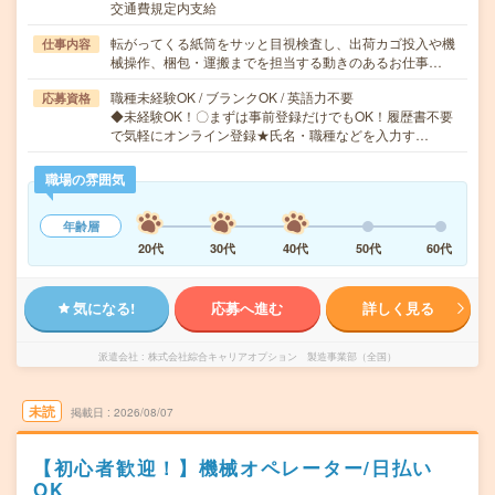
交通費規定内支給
転がってくる紙筒をサッと目視検査し、出荷カゴ投入や機
仕事内容
械操作、梱包・運搬までを担当する動きのあるお仕事…
職種未経験OK / ブランクOK / 英語力不要
応募資格
◆未経験OK！〇まずは事前登録だけでもOK！履歴書不要
で気軽にオンライン登録★氏名・職種などを入力す…
職場の雰囲気
年齢層
20代
30代
40代
50代
60代
気になる!
応募へ進む
詳しく見る
派遣会社
株式会社綜合キャリアオプション 製造事業部（全国）
未読
掲載日
2026/08/07
【初心者歓迎！】機械オペレーター/日払い
OK