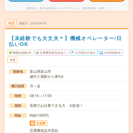
派遣会社
株式会社綜合キャリアオプション 製造事業部（全国）
未読
掲載日
2026/08/05
【未経験でも大丈夫＊】機械オペレーター/日
払いOK
職種未経験OK
交通費別途支給あり
土日祝日が休み
WEB登録OK
派遣
富山県富山市
勤務地
越中八尾駅から車5分
月～金
曜日頻度
08:15～17:00
時間
長期でお仕事できる方、大歓迎！
期間
時給1300円
時給
交通費
交通費規定内支給