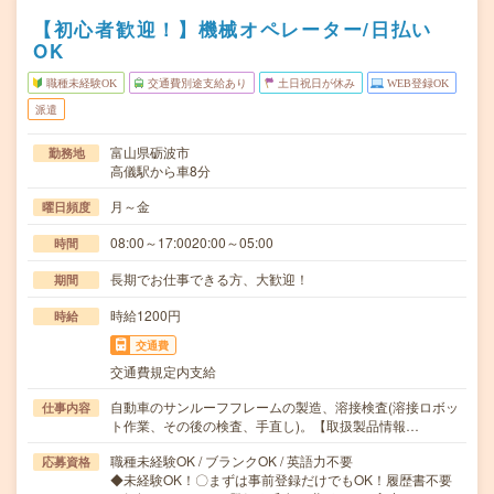
【初心者歓迎！】機械オペレーター/日払い
OK
職種未経験OK
交通費別途支給あり
土日祝日が休み
WEB登録OK
派遣
富山県砺波市
勤務地
高儀駅から車8分
月～金
曜日頻度
08:00～17:0020:00～05:00
時間
長期でお仕事できる方、大歓迎！
期間
時給1200円
時給
交通費
交通費規定内支給
自動車のサンルーフフレームの製造、溶接検査(溶接ロボッ
仕事内容
ト作業、その後の検査、手直し)。【取扱製品情報…
職種未経験OK / ブランクOK / 英語力不要
応募資格
◆未経験OK！〇まずは事前登録だけでもOK！履歴書不要