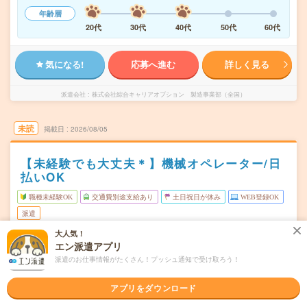
年齢層
20代
30代
40代
50代
60代
気になる!
応募へ進む
詳しく見る
派遣会社
株式会社綜合キャリアオプション 製造事業部（全国）
未読
掲載日
2026/08/05
【未経験でも大丈夫＊】機械オペレーター/日
払いOK
職種未経験OK
交通費別途支給あり
土日祝日が休み
WEB登録OK
派遣
大人気！
富山県富山市
勤務地
エン派遣アプリ
越中八尾駅から車5分
派遣のお仕事情報がたくさん！プッシュ通知で受け取ろう！
月～金
曜日頻度
アプリをダウンロード
08:30～20:3020:30～08:3008:15～17:00
時間