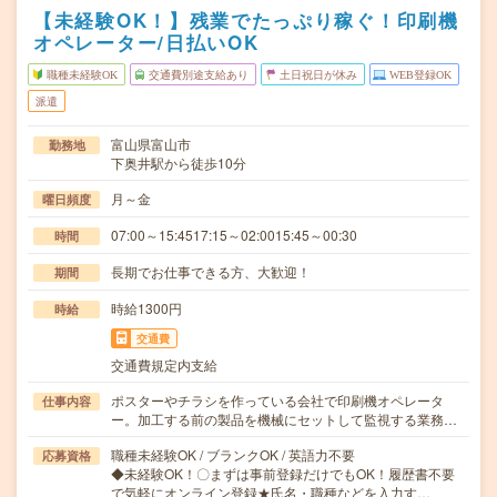
【未経験OK！】残業でたっぷり稼ぐ！印刷機
オペレーター/日払いOK
職種未経験OK
交通費別途支給あり
土日祝日が休み
WEB登録OK
派遣
富山県富山市
勤務地
下奥井駅から徒歩10分
月～金
曜日頻度
07:00～15:4517:15～02:0015:45～00:30
時間
長期でお仕事できる方、大歓迎！
期間
時給1300円
時給
交通費
交通費規定内支給
ポスターやチラシを作っている会社で印刷機オペレータ
仕事内容
ー。加工する前の製品を機械にセットして監視する業務…
職種未経験OK / ブランクOK / 英語力不要
応募資格
◆未経験OK！〇まずは事前登録だけでもOK！履歴書不要
で気軽にオンライン登録★氏名・職種などを入力す…