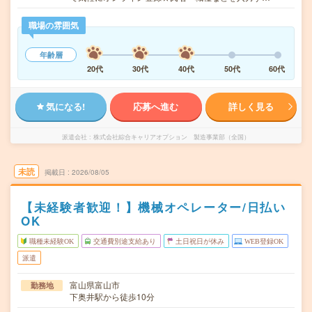
職場の雰囲気
年齢層
20代
30代
40代
50代
60代
気になる!
応募へ進む
詳しく見る
派遣会社
株式会社綜合キャリアオプション 製造事業部（全国）
未読
掲載日
2026/08/05
【未経験者歓迎！】機械オペレーター/日払い
OK
職種未経験OK
交通費別途支給あり
土日祝日が休み
WEB登録OK
派遣
富山県富山市
勤務地
下奥井駅から徒歩10分