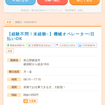
派遣会社
株式会社綜合キャリアオプション 製造事業部（全国）
未読
掲載日
2026/08/07
【経験不問！未経験○】機械オペレーター/日
払いOK
職種未経験OK
交通費別途支給あり
土日祝日が休み
WEB登録OK
派遣
富山県砺波市
勤務地
砺波駅から徒歩16分
月～金
曜日頻度
08:15～17:15
時間
長期でお仕事できる方、大歓迎！
期間
時給1250円
時給
交通費