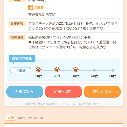
交通費
交通費規定内支給
プラスチック製品の2次加工(仕上げ、梱包、他)及びプラス
仕事内容
チック製品の外観検査【取扱製品情報】自動車や…
職種未経験OK / ブランクOK / 英語力不要
応募資格
◆未経験OK！〇まずは事前登録だけでもOK！履歴書不要
で気軽にオンライン登録★氏名・職種などを入力す…
職場の雰囲気
年齢層
20代
30代
40代
50代
60代
気になる!
応募へ進む
詳しく見る
派遣会社
株式会社綜合キャリアオプション 製造事業部（全国）
未読
掲載日
2026/08/05