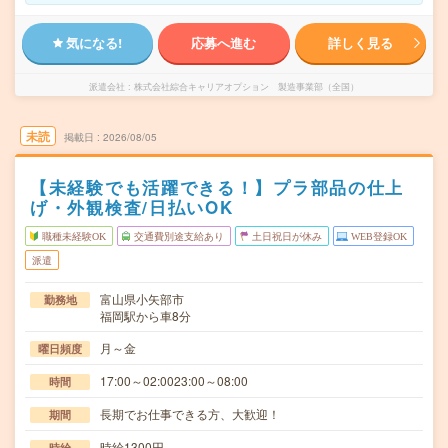
気になる!
応募へ進む
詳しく見る
派遣会社
株式会社綜合キャリアオプション 製造事業部（全国）
未読
掲載日
2026/08/05
【未経験でも活躍できる！】プラ部品の仕上
げ・外観検査/日払いOK
職種未経験OK
交通費別途支給あり
土日祝日が休み
WEB登録OK
派遣
富山県小矢部市
勤務地
福岡駅から車8分
月～金
曜日頻度
17:00～02:0023:00～08:00
時間
長期でお仕事できる方、大歓迎！
期間
時給1300円
時給