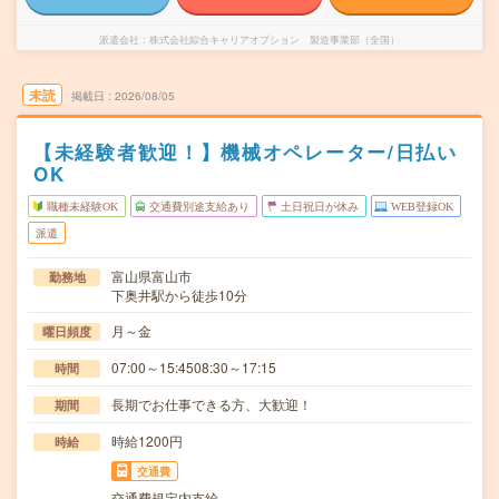
派遣会社
株式会社綜合キャリアオプション 製造事業部（全国）
未読
掲載日
2026/08/05
【未経験者歓迎！】機械オペレーター/日払い
OK
職種未経験OK
交通費別途支給あり
土日祝日が休み
WEB登録OK
派遣
富山県富山市
勤務地
下奥井駅から徒歩10分
月～金
曜日頻度
07:00～15:4508:30～17:15
時間
長期でお仕事できる方、大歓迎！
期間
時給1200円
時給
交通費
交通費規定内支給