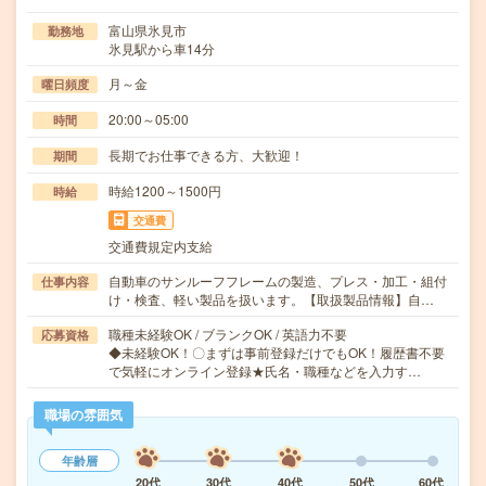
富山県氷見市
勤務地
氷見駅から車14分
月～金
曜日頻度
20:00～05:00
時間
長期でお仕事できる方、大歓迎！
期間
時給1200～1500円
時給
交通費
交通費規定内支給
自動車のサンルーフフレームの製造、プレス・加工・組付
仕事内容
け・検査、軽い製品を扱います。【取扱製品情報】自…
職種未経験OK / ブランクOK / 英語力不要
応募資格
◆未経験OK！〇まずは事前登録だけでもOK！履歴書不要
で気軽にオンライン登録★氏名・職種などを入力す…
職場の雰囲気
年齢層
20代
30代
40代
50代
60代