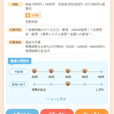
時給1350円～1400円 月収例 209,250円～217,000円+残
時給
業代
交通費
全額支給
＊各種情報のデータ入力・整理 ※Excel使用！＊伝票照
仕事内容
会・処理 ※基幹システム使用＊会議への参加＊…
英語力不要
応募資格
事務経験をお持ちの方Word・Excel・outlook・teams等の
使用経験がある方
職場の雰囲気
年齢層
20代
30代
40代
50代
60代
職場の様子
活気がある
しずか
もっと見る
気になる!
応募へ進む
詳しく見る