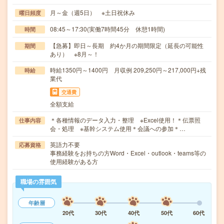
月～金（週5日） ※土日祝休み
曜日頻度
08:45～17:30(実働7時間45分 休憩1時間)
時間
【急募】即日～長期 約4か月の期間限定（延長の可能性
期間
あり） ※8月～！
時給1350円～1400円 月収例 209,250円～217,000円+残
時給
業代
交通費
全額支給
＊各種情報のデータ入力・整理 ※Excel使用！＊伝票照
仕事内容
会・処理 ※基幹システム使用＊会議への参加＊…
英語力不要
応募資格
事務経験をお持ちの方Word・Excel・outlook・teams等の
使用経験がある方
職場の雰囲気
年齢層
20代
30代
40代
50代
60代