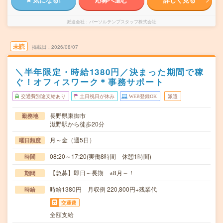
派遣会社
パーソルテンプスタッフ株式会社
未読
掲載日
2026/08/07
＼半年限定・時給1380円／決まった期間で稼
ぐ！オフィスワーク＊事務サポート
交通費別途支給あり
土日祝日が休み
WEB登録OK
派遣
長野県東御市
勤務地
滋野駅から徒歩20分
月～金（週5日）
曜日頻度
08:20～17:20(実働8時間 休憩1時間)
時間
【急募】即日～長期 ※8月～！
期間
時給1380円 月収例 220,800円+残業代
時給
交通費
全額支給