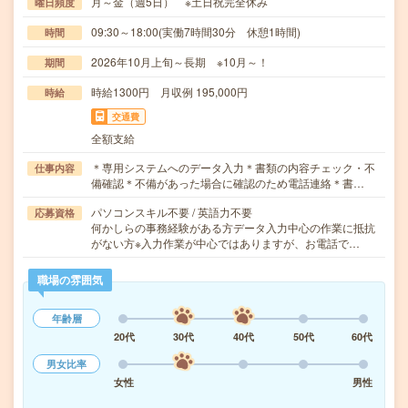
月～金（週5日） ※土日祝完全休み
曜日頻度
09:30～18:00(実働7時間30分 休憩1時間)
時間
2026年10月上旬～長期 ※10月～！
期間
時給1300円 月収例 195,000円
時給
交通費
全額支給
＊専用システムへのデータ入力＊書類の内容チェック・不
仕事内容
備確認＊不備があった場合に確認のため電話連絡＊書…
パソコンスキル不要 / 英語力不要
応募資格
何かしらの事務経験がある方データ入力中心の作業に抵抗
がない方※入力作業が中心ではありますが、お電話で…
職場の雰囲気
年齢層
20代
30代
40代
50代
60代
男女比率
女性
男性