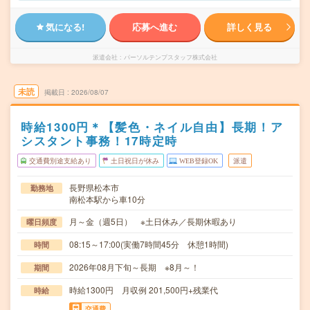
気になる!
応募へ進む
詳しく見る
派遣会社
パーソルテンプスタッフ株式会社
未読
掲載日
2026/08/07
時給1300円＊【髪色・ネイル自由】長期！ア
シスタント事務！17時定時
交通費別途支給あり
土日祝日が休み
WEB登録OK
派遣
長野県松本市
勤務地
南松本駅から車10分
月～金（週5日） ※土日休み／長期休暇あり
曜日頻度
08:15～17:00(実働7時間45分 休憩1時間)
時間
2026年08月下旬～長期 ※8月～！
期間
時給1300円 月収例 201,500円+残業代
時給
交通費