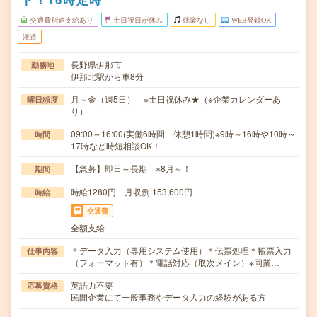
交通費別途支給あり
土日祝日が休み
残業なし
WEB登録OK
派遣
長野県伊那市
勤務地
伊那北駅から車8分
月～金（週5日） ※土日祝休み★（※企業カレンダーあ
曜日頻度
り）
09:00～16:00(実働6時間 休憩1時間)※9時～16時や10時～
時間
17時など時短相談OK！
【急募】即日～長期 ※8月～！
期間
時給1280円 月収例 153,600円
時給
交通費
全額支給
＊データ入力（専用システム使用）＊伝票処理＊帳票入力
仕事内容
（フォーマット有）＊電話対応（取次メイン）※同業…
英語力不要
応募資格
民間企業にて一般事務やデータ入力の経験がある方