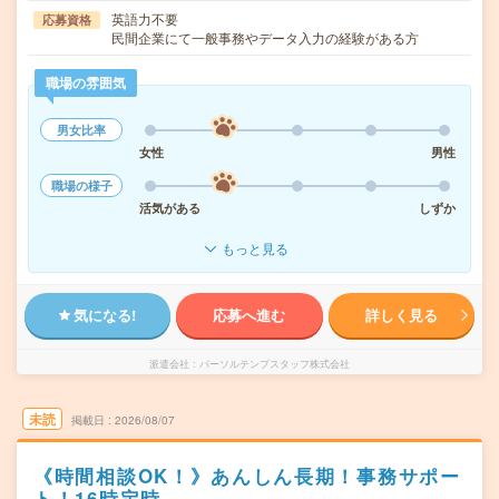
英語力不要
応募資格
民間企業にて一般事務やデータ入力の経験がある方
職場の雰囲気
男女比率
女性
男性
職場の様子
活気がある
しずか
もっと見る
気になる!
応募へ進む
詳しく見る
派遣会社
パーソルテンプスタッフ株式会社
未読
掲載日
2026/08/07
《時間相談OK！》あんしん長期！事務サポー
ト！16時定時