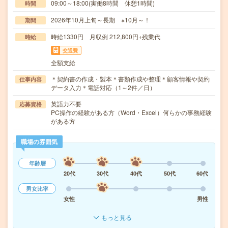
09:00～18:00(実働8時間 休憩1時間)
時間
2026年10月上旬～長期 ※10月～！
期間
時給1330円 月収例 212,800円+残業代
時給
交通費
全額支給
＊契約書の作成・製本＊書類作成や整理＊顧客情報や契約
仕事内容
データ入力＊電話対応（1～2件／日）
英語力不要
応募資格
PC操作の経験がある方（Word・Excel）何らかの事務経験
がある方
職場の雰囲気
年齢層
20代
30代
40代
50代
60代
男女比率
女性
男性
もっと見る