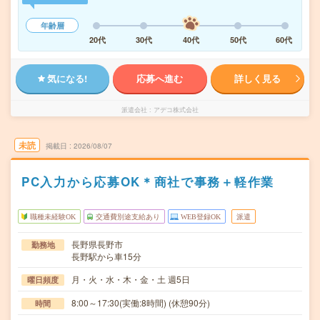
年齢層
20代
30代
40代
50代
60代
気になる!
応募へ進む
詳しく見る
派遣会社
アデコ株式会社
未読
掲載日
2026/08/07
PC入力から応募OK＊商社で事務＋軽作業
職種未経験OK
交通費別途支給あり
WEB登録OK
派遣
長野県長野市
勤務地
長野駅から車15分
月・火・水・木・金・土 週5日
曜日頻度
8:00～17:30(実働:8時間) (休憩90分)
時間