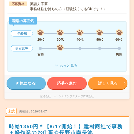
英語力不要
応募資格
事務経験お持ちの方（経験浅くてもOKです！）
職場の雰囲気
年齢層
20代
30代
40代
50代
60代
男女比率
女性
男性
もっと見る
気になる!
応募へ進む
詳しく見る
派遣会社
パーソルテンプスタッフ株式会社
未読
掲載日
2026/08/07
時給1350円＊【8/17開始！】建材商社で事務
＋軽作業のお仕事＠長野市南長池