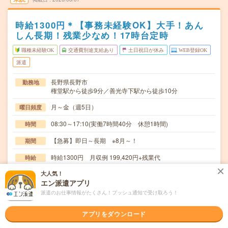
時給1300円＊【事務未経験OK】大手！あん
しん長期！残業少なめ！17時台定時
職種未経験OK
交通費別途支給あり
土日祝日が休み
WEB登録OK
派遣
長野県長野市
勤務地
権堂駅から徒歩9分／善光寺下駅から徒歩10分
月～金（週5日）
曜日頻度
08:30～17:10(実働7時間40分 休憩1時間)
時間
【急募】即日～長期 ※8月～！
期間
時給1300円 月収例 199,420円+残業代
時給
交通費
大人気！
エン派遣アプリ
全額支給
派遣のお仕事情報がたくさん！プッシュ通知で受け取ろう！
＊申請書類の作成＊社内システムへデータ入力＊社内郵便
仕事内容
対応＊会議の予定登録＊備品管理・購入＊関係部署へ…
アプリをダウンロード
職種未経験OK / ブランクOK / パソコンスキル不要 / 英語力
応募資格