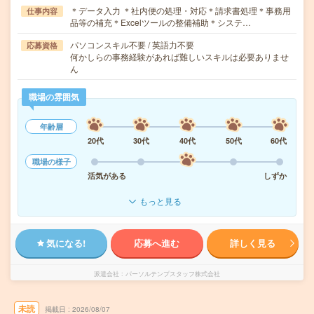
＊データ入力 ＊社内便の処理・対応＊請求書処理＊事務用
仕事内容
品等の補充＊Excelツールの整備補助＊システ…
パソコンスキル不要 / 英語力不要
応募資格
何かしらの事務経験があれば難しいスキルは必要ありませ
ん
職場の雰囲気
年齢層
20代
30代
40代
50代
60代
職場の様子
活気がある
しずか
もっと見る
気になる!
応募へ進む
詳しく見る
派遣会社
パーソルテンプスタッフ株式会社
未読
掲載日
2026/08/07