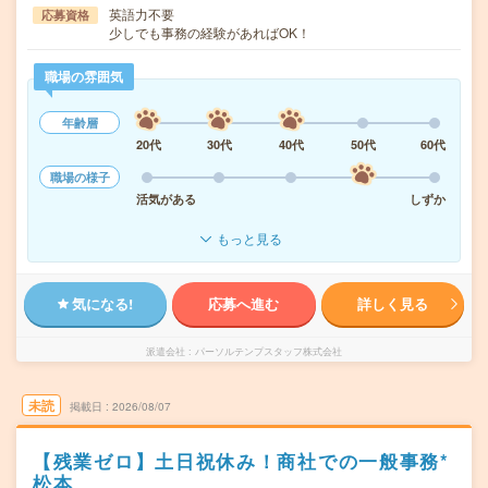
英語力不要
応募資格
少しでも事務の経験があればOK！
職場の雰囲気
年齢層
20代
30代
40代
50代
60代
職場の様子
活気がある
しずか
もっと見る
気になる!
応募へ進む
詳しく見る
派遣会社
パーソルテンプスタッフ株式会社
未読
掲載日
2026/08/07
【残業ゼロ】土日祝休み！商社での一般事務*
松本