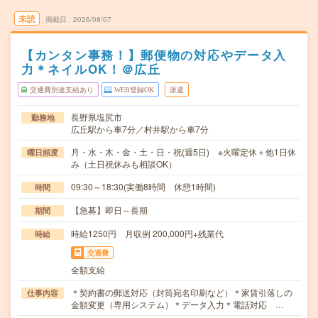
未読
掲載日
2026/08/07
【カンタン事務！】郵便物の対応やデータ入
力＊ネイルOK！＠広丘
交通費別途支給あり
WEB登録OK
派遣
長野県塩尻市
勤務地
広丘駅から車7分／村井駅から車7分
月・水・木・金・土・日・祝(週5日) ※火曜定休＋他1日休
曜日頻度
み（土日祝休みも相談OK）
09:30～18:30(実働8時間 休憩1時間)
時間
【急募】即日～長期
期間
時給1250円 月収例 200,000円+残業代
時給
交通費
全額支給
＊契約書の郵送対応（封筒宛名印刷など）＊家賃引落しの
仕事内容
金額変更（専用システム）＊データ入力＊電話対応 …