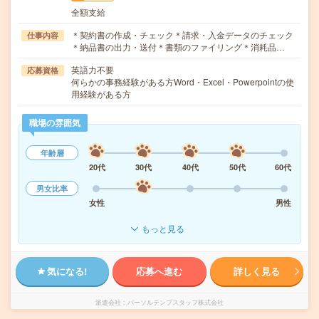
全額支給
＊契約書の作成・チェック＊請求・入金データのチェック
仕事内容
＊納品書の出力・送付＊書類のファイリング＊消耗品…
英語力不要
応募資格
何らかの事務経験がある方Word・Excel・Powerpointの使
用経験がある方
職場の雰囲気
年齢層
20代
30代
40代
50代
60代
男女比率
女性
男性
もっと見る
気になる!
応募へ進む
詳しく見る
派遣会社
パーソルテンプスタッフ株式会社