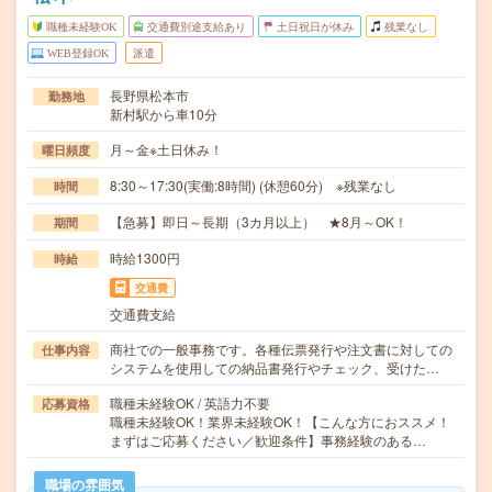
職種未経験OK
交通費別途支給あり
土日祝日が休み
残業なし
WEB登録OK
派遣
長野県松本市
勤務地
新村駅から車10分
月～金※土日休み！
曜日頻度
8:30～17:30(実働:8時間) (休憩60分) ※残業なし
時間
【急募】即日～長期（3カ月以上） ★8月～OK！
期間
時給1300円
時給
交通費
交通費支給
商社での一般事務です。各種伝票発行や注文書に対しての
仕事内容
システムを使用しての納品書発行やチェック、受けた…
職種未経験OK / 英語力不要
応募資格
職種未経験OK！業界未経験OK！【こんな方におススメ！
まずはご応募ください／歓迎条件】事務経験のある…
職場の雰囲気