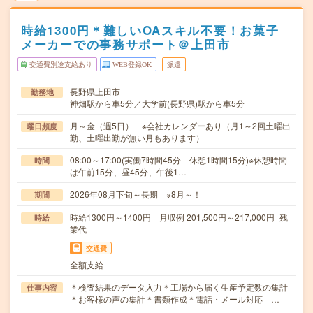
時給1300円＊難しいOAスキル不要！お菓子
メーカーでの事務サポート＠上田市
交通費別途支給あり
WEB登録OK
派遣
長野県上田市
勤務地
神畑駅から車5分／大学前(長野県)駅から車5分
月～金（週5日） ※会社カレンダーあり（月1～2回土曜出
曜日頻度
勤、土曜出勤が無い月もあります）
08:00～17:00(実働7時間45分 休憩1時間15分)※休憩時間
時間
は午前15分、昼45分、午後1…
2026年08月下旬～長期 ※8月～！
期間
時給1300円～1400円 月収例 201,500円～217,000円+残
時給
業代
交通費
全額支給
＊検査結果のデータ入力＊工場から届く生産予定数の集計
仕事内容
＊お客様の声の集計＊書類作成＊電話・メール対応 …