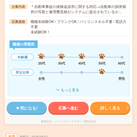
＊自動車事故の保険金請求に関する対応→自動車の損害個
仕事内容
所の写真と修理費見積がシステムに提出されているか…
職種未経験OK / ブランクOK / パソコンスキル不要 / 英語力
応募資格
不要
未経験OK！
職場の雰囲気
年齢層
20代
30代
40代
50代
60代
男女比率
女性
男性
もっと見る
気になる!
応募へ進む
詳しく見る
派遣会社
パーソルテンプスタッフ株式会社
未読
掲載日
2026/08/07