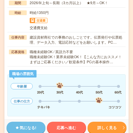
2026/9/上旬～長期（3カ月以上） ★9月～OK！
期間
時給1350円
時給
交通費
交通費支給
建設資材商社での事務のおしごとです。伝票発行や伝票処
仕事内容
理、データ入力、電話応対などをお願いします。PC…
職種未経験OK / 英語力不要
応募資格
職種未経験OK！業界未経験OK！【こんな方におススメ！
まずはご応募ください／歓迎条件】PCの基本操作…
職場の雰囲気
年齢層
20代
30代
40代
50代
60代
仕事の仕方
テキパキ
コツコツ
気になる!
応募へ進む
詳しく見る