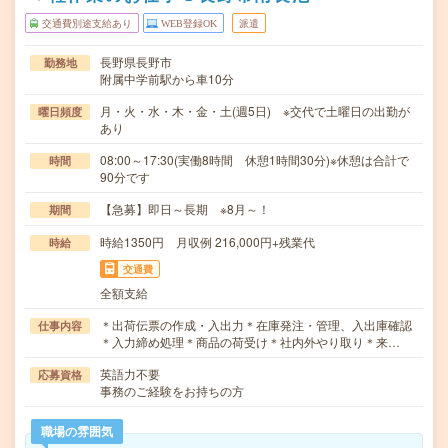
交通費別途支給あり
WEB登録OK
派遣
長野県長野市
勤務地
附属中学前駅から車10分
月・火・水・木・金・土(週5日) ※交代で土曜日の出勤が
曜日頻度
あり
08:00～17:30(実働8時間 休憩1時間30分)※休憩は合計で
時間
90分です
【急募】即日～長期 ※8月～！
期間
時給1350円 月収例 216,000円+残業代
時給
交通費
全額支給
＊出荷伝票の作成・入出力＊在庫発注・管理、入出庫確認
仕事内容
＊入力締め処理＊商品の荷受け＊社内外やり取り＊来…
英語力不要
応募資格
事務のご経験をお持ちの方
職場の雰囲気