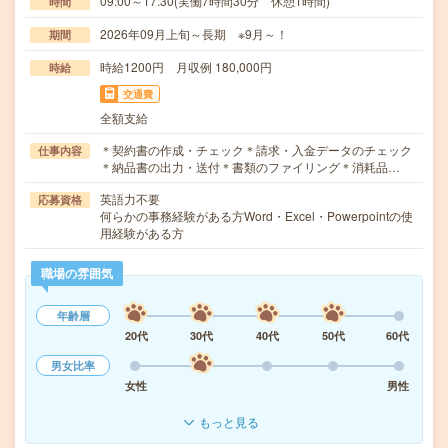
09:00～17:30(実働7時間30分 休憩1時間)
時間
2026年09月上旬～長期 ※9月～！
期間
時給1200円 月収例 180,000円
時給
交通費
全額支給
＊契約書の作成・チェック＊請求・入金データのチェック
仕事内容
＊納品書の出力・送付＊書類のファイリング＊消耗品…
英語力不要
応募資格
何らかの事務経験がある方Word・Excel・Powerpointの使
用経験がある方
職場の雰囲気
年齢層
20代
30代
40代
50代
60代
男女比率
女性
男性
もっと見る