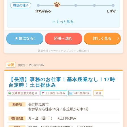
職場の様子
活気がある
しずか
もっと見る
気になる!
応募へ進む
詳しく見る
派遣会社
パーソルテンプスタッフ株式会社
未読
掲載日
2026/08/07
【長期】事務のお仕事！基本残業なし！17時
台定時！土日祝休み
交通費別途支給あり
土日祝日が休み
WEB登録OK
派遣
長野県塩尻市
勤務地
村井駅から徒歩15分／広丘駅から車7分
月～金（週5日） ※土日祝休み
曜日頻度