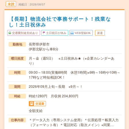
未読
掲載日
2026/08/07
【長期】物流会社で事務サポート！残業な
し！土日祝休み
交通費別途支給あり
土日祝日が休み
WEB登録OK
派遣
長野県伊那市
勤務地
伊那北駅から車8分
月～金（週5日） ※土日祝休み★（※企業カレンダーあ
曜日頻度
り）
09:00～18:00(実働8時間 休憩1時間)※9時～16時や10時～
時間
17時など時短相談OK！
2026年09月上旬～長期 ※9月～！
期間
時給1280円 月収例 204,800円
時給
交通費
全額支給
＊データ入力（専用システム使用）＊伝票処理＊帳票入力
仕事内容
（フォーマット有）＊電話対応（取次メイン）※同業…