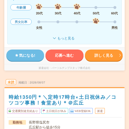
年齢層
20代
30代
40代
50代
60代
男女比率
女性
男性
もっと見る
気になる!
応募へ進む
詳しく見る
派遣会社
パーソルテンプスタッフ株式会社
未読
掲載日
2026/08/07
時給1350円＊＼定時17時台×土日祝休み／コ
ツコツ事務！食堂あり＊＠広丘
交通費別途支給あり
土日祝日が休み
WEB登録OK
派遣
長野県塩尻市
勤務地
広丘駅から徒歩15分