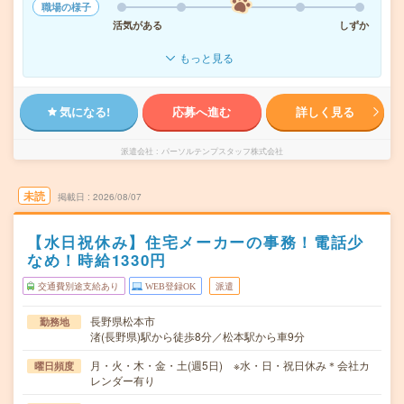
職場の様子
活気がある
しずか
もっと見る
気になる!
応募へ進む
詳しく見る
派遣会社
パーソルテンプスタッフ株式会社
未読
掲載日
2026/08/07
【水日祝休み】住宅メーカーの事務！電話少
なめ！時給1330円
交通費別途支給あり
WEB登録OK
派遣
長野県松本市
勤務地
渚(長野県)駅から徒歩8分／松本駅から車9分
月・火・木・金・土(週5日) ※水・日・祝日休み＊会社カ
曜日頻度
レンダー有り