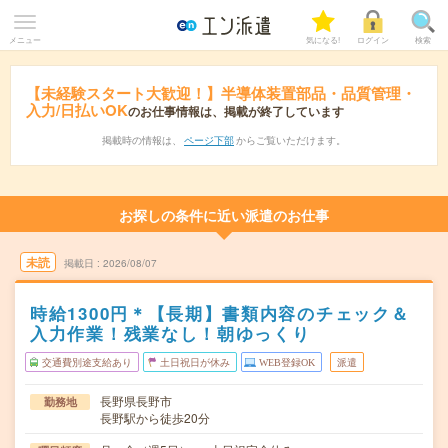
メニュー
気になる!
ログイン
検索
【未経験スタート大歓迎！】半導体装置部品・品質管理・
入力/日払いOK
のお仕事情報は、掲載が終了しています
掲載時の情報は、
ページ下部
からご覧いただけます。
お探しの条件に近い派遣のお仕事
未読
掲載日
2026/08/07
時給1300円＊【長期】書類内容のチェック＆
入力作業！残業なし！朝ゆっくり
交通費別途支給あり
土日祝日が休み
WEB登録OK
派遣
長野県長野市
勤務地
長野駅から徒歩20分