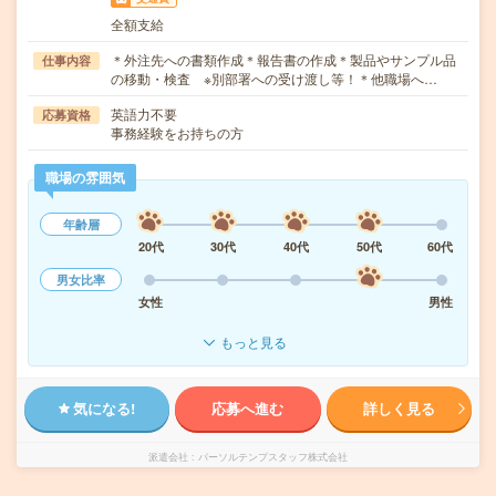
全額支給
＊外注先への書類作成＊報告書の作成＊製品やサンプル品
仕事内容
の移動・検査 ※別部署への受け渡し等！＊他職場へ…
英語力不要
応募資格
事務経験をお持ちの方
職場の雰囲気
年齢層
20代
30代
40代
50代
60代
男女比率
女性
男性
もっと見る
気になる!
応募へ進む
詳しく見る
派遣会社
パーソルテンプスタッフ株式会社