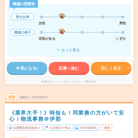
職場の雰囲気
男女比率
女性
男性
職場の様子
活気がある
しずか
もっと見る
気になる!
応募へ進む
詳しく見る
派遣会社
パーソルテンプスタッフ株式会社
未読
掲載日
2026/08/07
《業界大手！》時短も！同業務の方がいて安
心！物流事務＠伊那
交通費別途支給あり
土日祝日が休み
WEB登録OK
派遣