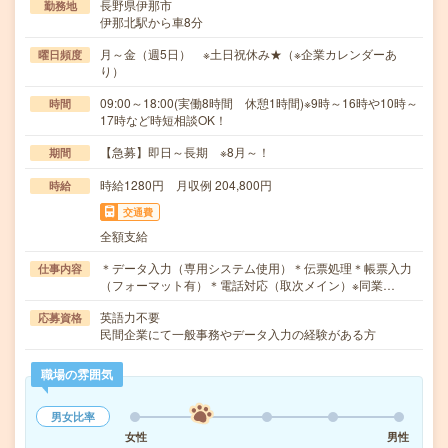
長野県伊那市
勤務地
伊那北駅から車8分
月～金（週5日） ※土日祝休み★（※企業カレンダーあ
曜日頻度
り）
09:00～18:00(実働8時間 休憩1時間)※9時～16時や10時～
時間
17時など時短相談OK！
【急募】即日～長期 ※8月～！
期間
時給1280円 月収例 204,800円
時給
交通費
全額支給
＊データ入力（専用システム使用）＊伝票処理＊帳票入力
仕事内容
（フォーマット有）＊電話対応（取次メイン）※同業…
英語力不要
応募資格
民間企業にて一般事務やデータ入力の経験がある方
職場の雰囲気
男女比率
女性
男性