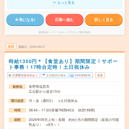
もっと見る
気になる!
応募へ進む
詳しく見る
派遣会社
パーソルテンプスタッフ株式会社
未読
掲載日
2026/08/07
時給1350円＊【食堂あり】期間限定！サポー
ト事務！17時台定時！土日祝休み
交通費別途支給あり
土日祝日が休み
WEB登録OK
派遣
長野県塩尻市
勤務地
広丘駅から徒歩15分
月～金（週5日） ※土日祝休み
曜日頻度
08:45～17:30(実働7時間45分 休憩1時間)
時間
2026年09月上旬～長期 約4か月の期間限定（延長の可能
期間
性あり） ※9月～！