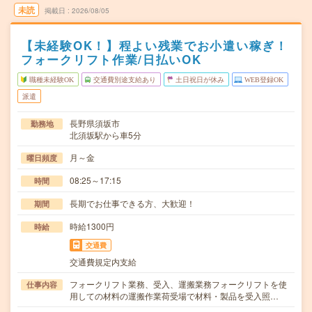
未読
掲載日
2026/08/05
【未経験OK！】程よい残業でお小遣い稼ぎ！
フォークリフト作業/日払いOK
職種未経験OK
交通費別途支給あり
土日祝日が休み
WEB登録OK
派遣
長野県須坂市
勤務地
北須坂駅から車5分
月～金
曜日頻度
08:25～17:15
時間
長期でお仕事できる方、大歓迎！
期間
時給1300円
時給
交通費
交通費規定内支給
フォークリフト業務、受入、運搬業務フォークリフトを使
仕事内容
用しての材料の運搬作業荷受場で材料・製品を受入照…