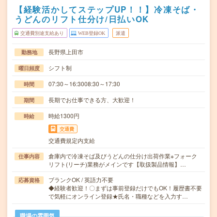
【経験活かしてステップUP！！】冷凍そば・
うどんのリフト仕分け/日払いOK
交通費別途支給あり
WEB登録OK
派遣
長野県上田市
勤務地
シフト制
曜日頻度
07:30～16:3008:30～17:30
時間
長期でお仕事できる方、大歓迎！
期間
時給1300円
時給
交通費
交通費規定内支給
倉庫内で冷凍そば及びうどんの仕分け出荷作業※フォーク
仕事内容
リフト(リーチ)業務がメインです【取扱製品情報】…
ブランクOK / 英語力不要
応募資格
◆経験者歓迎！〇まずは事前登録だけでもOK！履歴書不要
で気軽にオンライン登録★氏名・職種などを入力す…
職場の雰囲気