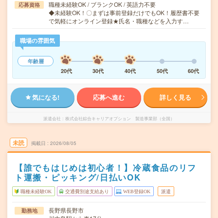
職種未経験OK / ブランクOK / 英語力不要
応募資格
◆未経験OK！〇まずは事前登録だけでもOK！履歴書不要
で気軽にオンライン登録★氏名・職種などを入力す…
職場の雰囲気
年齢層
20代
30代
40代
50代
60代
気になる!
応募へ進む
詳しく見る
派遣会社
株式会社綜合キャリアオプション 製造事業部（全国）
未読
掲載日
2026/08/05
【誰でもはじめは初心者！】冷蔵食品のリフ
ト運搬・ピッキング/日払いOK
職種未経験OK
交通費別途支給あり
WEB登録OK
派遣
長野県長野市
勤務地