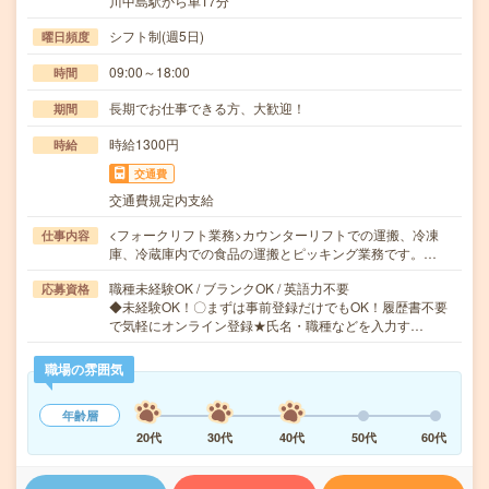
川中島駅から車17分
シフト制(週5日)
曜日頻度
09:00～18:00
時間
長期でお仕事できる方、大歓迎！
期間
時給1300円
時給
交通費
交通費規定内支給
<フォークリフト業務>カウンターリフトでの運搬、冷凍
仕事内容
庫、冷蔵庫内での食品の運搬とピッキング業務です。…
職種未経験OK / ブランクOK / 英語力不要
応募資格
◆未経験OK！〇まずは事前登録だけでもOK！履歴書不要
で気軽にオンライン登録★氏名・職種などを入力す…
職場の雰囲気
年齢層
20代
30代
40代
50代
60代