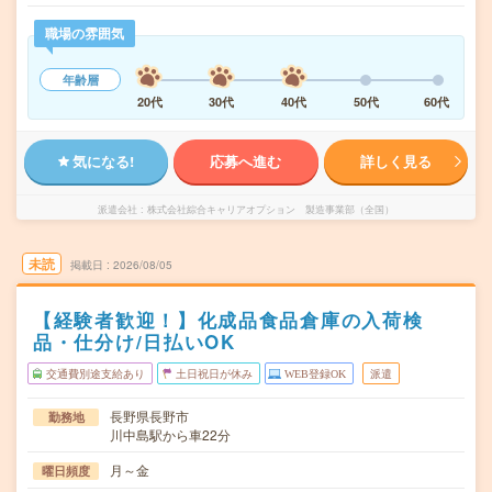
職場の雰囲気
年齢層
20代
30代
40代
50代
60代
気になる!
応募へ進む
詳しく見る
派遣会社
株式会社綜合キャリアオプション 製造事業部（全国）
未読
掲載日
2026/08/05
【経験者歓迎！】化成品食品倉庫の入荷検
品・仕分け/日払いOK
交通費別途支給あり
土日祝日が休み
WEB登録OK
派遣
長野県長野市
勤務地
川中島駅から車22分
月～金
曜日頻度