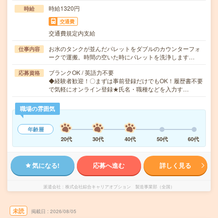
時給1320円
時給
交通費
交通費規定内支給
お水のタンクが並んだパレットをダブルのカウンターフォ
仕事内容
ークで運搬。時間の空いた時にパレットを洗浄します…
ブランクOK / 英語力不要
応募資格
◆経験者歓迎！〇まずは事前登録だけでもOK！履歴書不要
で気軽にオンライン登録★氏名・職種などを入力す…
職場の雰囲気
年齢層
20代
30代
40代
50代
60代
気になる!
応募へ進む
詳しく見る
派遣会社
株式会社綜合キャリアオプション 製造事業部（全国）
未読
掲載日
2026/08/05