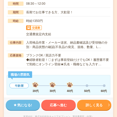
08:30～12:00
時間
長期でお仕事できる方、大歓迎！
期間
時給1350円
時給
交通費
交通費規定内支給
入荷検品作業・メーカー送状、納品書確認及び受領物の分
仕事内容
別・商品状態の確認(不良品の発見、規格、数量、L…
ブランクOK / 英語力不要
応募資格
◆経験者歓迎！〇まずは事前登録だけでもOK！履歴書不要
で気軽にオンライン登録★氏名・職種などを入力す…
職場の雰囲気
年齢層
20代
30代
40代
50代
60代
気になる!
応募へ進む
詳しく見る
派遣会社
株式会社綜合キャリアオプション 製造事業部（全国）