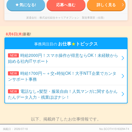
気になる!
応募へ進む
詳しく見る
派遣会社
株式会社綜合キャリアオプション 製造事業部（全国）
8月6日(木)
新着!
お仕事
★
トピックス
事務局注目の
時給2000円！スマホ操作が得意ならOK！未経験から
NEW
始める社内ITサポート
時給1700円～＋交×時短OK！大手NTT企業でカンタ
NEW
ンサポート事務
電話なし×髪型・服装自由！人気マンガに関するかん
NEW
たんデータ入力・残業ほぼナシ！
以下、掲載終了したお仕事情報です。
掲載日
2026/07/18
No.SCOTH15163294-T4