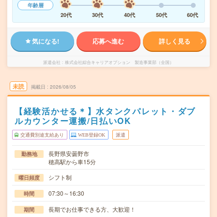
年齢層
20代
30代
40代
50代
60代
気になる!
応募へ進む
詳しく見る
派遣会社
株式会社綜合キャリアオプション 製造事業部（全国）
未読
掲載日
2026/08/05
【経験活かせる＊】水タンクパレット・ダブ
ルカウンター運搬/日払いOK
交通費別途支給あり
WEB登録OK
派遣
長野県安曇野市
勤務地
穂高駅から車15分
シフト制
曜日頻度
07:30～16:30
時間
長期でお仕事できる方、大歓迎！
期間