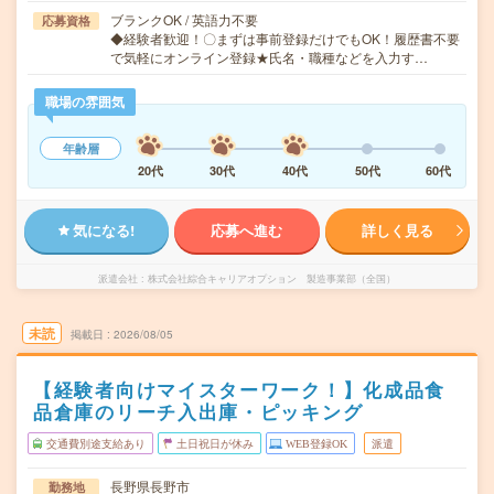
ブランクOK / 英語力不要
応募資格
◆経験者歓迎！〇まずは事前登録だけでもOK！履歴書不要
で気軽にオンライン登録★氏名・職種などを入力す…
職場の雰囲気
年齢層
20代
30代
40代
50代
60代
気になる!
応募へ進む
詳しく見る
派遣会社
株式会社綜合キャリアオプション 製造事業部（全国）
未読
掲載日
2026/08/05
【経験者向けマイスターワーク！】化成品食
品倉庫のリーチ入出庫・ピッキング
交通費別途支給あり
土日祝日が休み
WEB登録OK
派遣
長野県長野市
勤務地