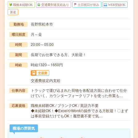
職種未経験OK
交通費別途支給あり
土日祝日が休み
WEB登録OK
派遣
長野県松本市
勤務地
月～金
曜日頻度
20:00～05:00
時間
長期でお仕事できる方、大歓迎！
期間
時給1320～1650円
時給
交通費
交通費規定内支給
トラックで運び込まれた荷物を各配送方面に合わせて仕分
仕事内容
けていく。カウンターフォークリフトを使った作業も…
職種未経験OK / ブランクOK / 英語力不要
応募資格
◆未経験OK！◆ExcelやWordの操作できる方歓迎！〇まず
は事前登録だけでもOK！履歴書不要で気…
職場の雰囲気