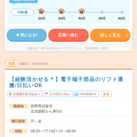
年齢層
20代
30代
40代
50代
60代
気になる!
応募へ進む
詳しく見る
派遣会社
株式会社綜合キャリアオプション 製造事業部（全国）
未読
掲載日
2026/08/05
【経験活かせる＊】電子端子部品のリフト運
搬/日払いOK
交通費別途支給あり
土日祝日が休み
WEB登録OK
派遣
長野県須坂市
勤務地
北須坂駅から車5分
月～金
曜日頻度
08:25～17:1521:10～06:00
時間