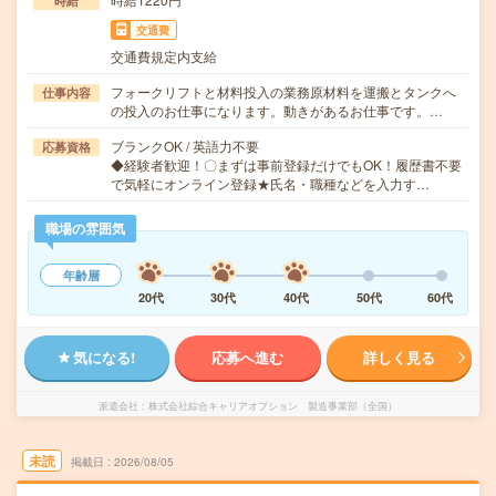
時給
交通費
交通費規定内支給
フォークリフトと材料投入の業務原材料を運搬とタンクへ
仕事内容
の投入のお仕事になります。動きがあるお仕事です。…
ブランクOK / 英語力不要
応募資格
◆経験者歓迎！〇まずは事前登録だけでもOK！履歴書不要
で気軽にオンライン登録★氏名・職種などを入力す…
職場の雰囲気
年齢層
20代
30代
40代
50代
60代
気になる!
応募へ進む
詳しく見る
派遣会社
株式会社綜合キャリアオプション 製造事業部（全国）
未読
掲載日
2026/08/05