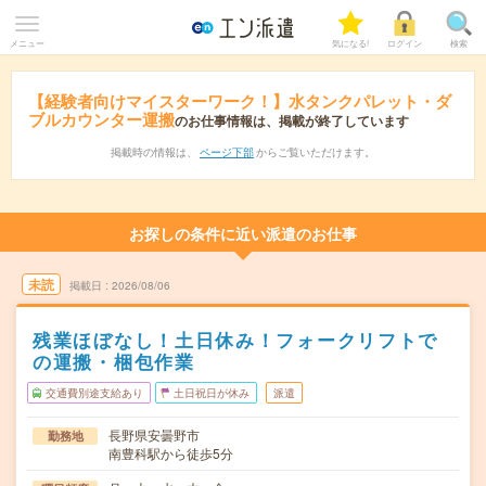
メニュー
気になる!
ログイン
検索
【経験者向けマイスターワーク！】水タンクパレット・ダ
ブルカウンター運搬
のお仕事情報は、掲載が終了しています
掲載時の情報は、
ページ下部
からご覧いただけます。
お探しの条件に近い派遣のお仕事
未読
掲載日
2026/08/06
残業ほぼなし！土日休み！フォークリフトで
の運搬・梱包作業
交通費別途支給あり
土日祝日が休み
派遣
長野県安曇野市
勤務地
南豊科駅から徒歩5分