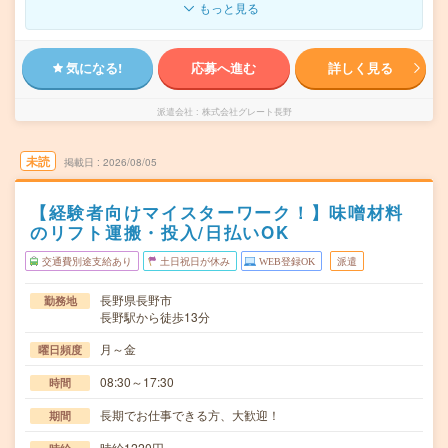
もっと見る
気になる!
応募へ進む
詳しく見る
派遣会社
株式会社グレート長野
未読
掲載日
2026/08/05
【経験者向けマイスターワーク！】味噌材料
のリフト運搬・投入/日払いOK
交通費別途支給あり
土日祝日が休み
WEB登録OK
派遣
長野県長野市
勤務地
長野駅から徒歩13分
月～金
曜日頻度
08:30～17:30
時間
長期でお仕事できる方、大歓迎！
期間
時給1220円