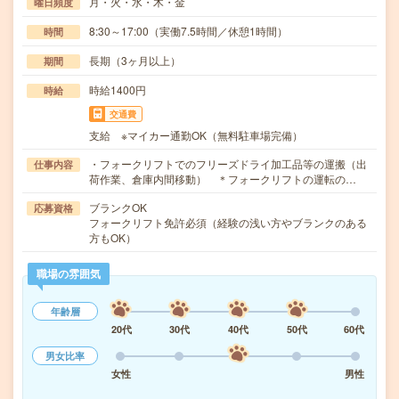
月・火・水・木・金
曜日頻度
8:30～17:00（実働7.5時間／休憩1時間）
時間
長期（3ヶ月以上）
期間
時給1400円
時給
交通費
支給 ※マイカー通勤OK（無料駐車場完備）
・フォークリフトでのフリーズドライ加工品等の運搬（出
仕事内容
荷作業、倉庫内間移動） ＊フォークリフトの運転の…
ブランクOK
応募資格
フォークリフト免許必須（経験の浅い方やブランクのある
方もOK）
職場の雰囲気
年齢層
20代
30代
40代
50代
60代
男女比率
女性
男性