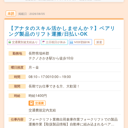
未読
掲載日
2026/08/05
【アナタのスキル活かしませんか？】ベアリ
ング製品のリフト運搬/日払いOK
交通費別途支給あり
土日祝日が休み
WEB登録OK
派遣
長野県埴科郡
勤務地
テクノさかき駅から徒歩10分
月～金
曜日頻度
08:10～17:0010:00～19:00
時間
長期でお仕事できる方、大歓迎！
期間
時給1400円
時給
交通費
交通費規定内支給
フォークリフト業務出荷倉庫作業フォークリフトでの製品
仕事内容
運搬作業【取扱製品情報】自動車に組み込まれるベア…