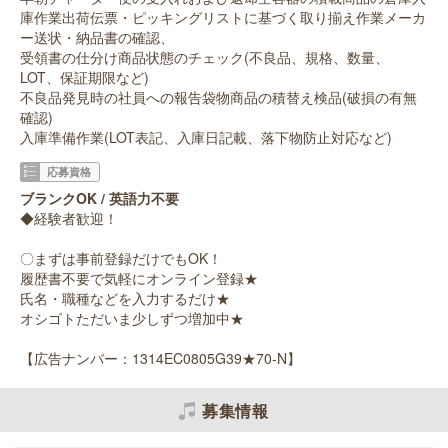
庫作業出荷伝票・ピッキングリストに基づく取り揃え作業メーカ
ー送状・納品書の確認、
受領書の仕分け商品状態のチェック(不良品、規格、数量、
LOT、保証期限など)
不良品発見時の社員への報告袋物商品の積替え検品(破損の有無
確認)
入庫準備作業(LOT表記、入庫日記載、落下物防止対応など)
応募資格
ブランクOK / 英語力不要
◆経験者歓迎！
〇まずは事前登録だけでもOK！
履歴書不要で気軽にオンライン登録★
氏名・職種などを入力するだけ★
オシゴトただいま少しずつ増加中★
【広告ナンバー：1314EC0805G39★70-N】
募集情報