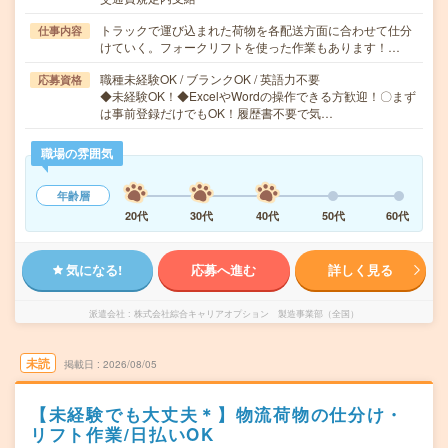
トラックで運び込まれた荷物を各配送方面に合わせて仕分
仕事内容
けていく。フォークリフトを使った作業もあります！…
職種未経験OK / ブランクOK / 英語力不要
応募資格
◆未経験OK！◆ExcelやWordの操作できる方歓迎！〇まず
は事前登録だけでもOK！履歴書不要で気…
職場の雰囲気
年齢層
20代
30代
40代
50代
60代
気になる!
応募へ進む
詳しく見る
派遣会社
株式会社綜合キャリアオプション 製造事業部（全国）
未読
掲載日
2026/08/05
【未経験でも大丈夫＊】物流荷物の仕分け・
リフト作業/日払いOK