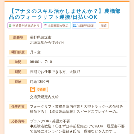
【アナタのスキル活かしませんか？】農機部
品のフォークリフト運搬/日払いOK
交通費別途支給あり
土日祝日が休み
WEB登録OK
派遣
長野県須坂市
勤務地
北須坂駅から徒歩7分
月～金
曜日頻度
08:00～17:10
時間
長期でお仕事できる方、大歓迎！
期間
時給1350円
時給
交通費
交通費規定内支給
フォークリフト業務倉庫内作業と大型トラックへの荷積み
仕事内容
積荷下ろし【取扱製品情報】スピードスプレイヤーの…
ブランクOK / 英語力不要
応募資格
◆経験者歓迎！〇まずは事前登録だけでもOK！履歴書不要
で気軽にオンライン登録★氏名・職種などを入力す…