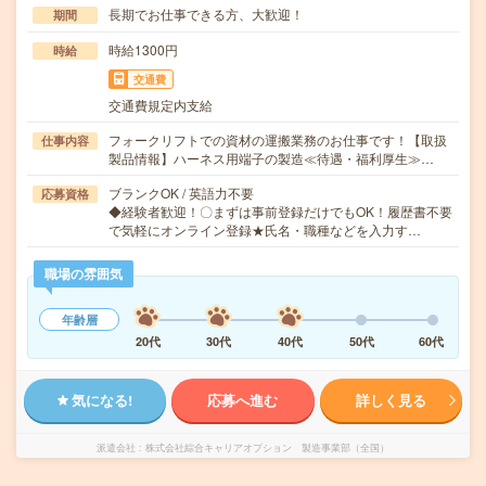
長期でお仕事できる方、大歓迎！
期間
時給1300円
時給
交通費
交通費規定内支給
フォークリフトでの資材の運搬業務のお仕事です！【取扱
仕事内容
製品情報】ハーネス用端子の製造≪待遇・福利厚生≫…
ブランクOK / 英語力不要
応募資格
◆経験者歓迎！〇まずは事前登録だけでもOK！履歴書不要
で気軽にオンライン登録★氏名・職種などを入力す…
職場の雰囲気
年齢層
20代
30代
40代
50代
60代
気になる!
応募へ進む
詳しく見る
派遣会社
株式会社綜合キャリアオプション 製造事業部（全国）