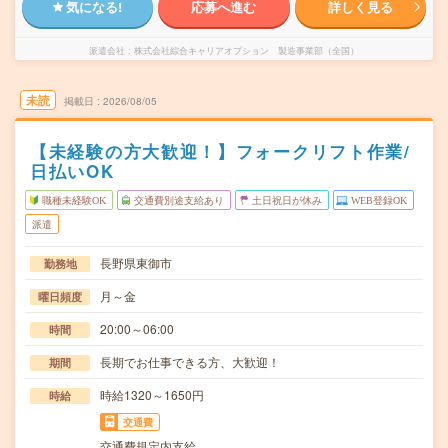
気になる!
応募へ進む
詳しく見る
派遣会社
株式会社綜合キャリアオプション 製造事業部（全国）
未読
掲載日
2026/08/05
【未経験の方大歓迎！】フォークリフト作業/
日払いOK
職種未経験OK
交通費別途支給あり
土日祝日が休み
WEB登録OK
派遣
長野県東御市
勤務地
月～金
曜日頻度
20:00～06:00
時間
長期でお仕事できる方、大歓迎！
期間
時給1320～1650円
時給
交通費
交通費規定内支給