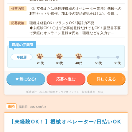
《組立機または熱処理機械のオペレーター業務》機械への
仕事内容
材料セットや操作、加工後の製品確認をはじめ、金属…
職種未経験OK / ブランクOK / 英語力不要
応募資格
◆未経験OK！〇まずは事前登録だけでもOK！履歴書不要
で気軽にオンライン登録★氏名・職種などを入力す…
職場の雰囲気
年齢層
20代
30代
40代
50代
60代
気になる!
応募へ進む
詳しく見る
派遣会社
株式会社綜合キャリアオプション 製造事業部（全国）
未読
掲載日
2026/08/05
【未経験OK！】機械オペレーター/日払いOK