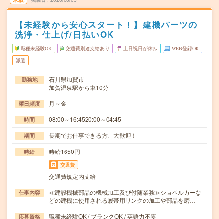
掲載日
2026/08/05
【未経験から安心スタート！】建機パーツの
洗浄・仕上げ/日払いOK
職種未経験OK
交通費別途支給あり
土日祝日が休み
WEB登録OK
派遣
石川県加賀市
勤務地
加賀温泉駅から車10分
月～金
曜日頻度
08:00～16:4520:00～04:45
時間
長期でお仕事できる方、大歓迎！
期間
時給1650円
時給
交通費
交通費規定内支給
≪建設機械部品の機械加工及び付随業務≫ショベルカーな
仕事内容
どの建機に使用される履帯用リンクの加工や部品を磨…
職種未経験OK / ブランクOK / 英語力不要
応募資格