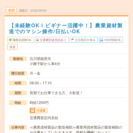
未読
掲載日
2026/08/05
【未経験OK！ビギナー活躍中！】農業資材製
造でのマシン操作/日払いOK
職種未経験OK
交通費別途支給あり
土日祝日が休み
WEB登録OK
派遣
石川県能美市
勤務地
小舞子駅から車4分
月～金
曜日頻度
08:30～17:10
時間
長期でお仕事できる方、大歓迎！
期間
時給1200円
時給
交通費
交通費規定内支給
≪農業資材製品の製造補助≫農業用資材製品の製造補助の
仕事内容
お仕事をしていただきます。部材を機械にセットし、…