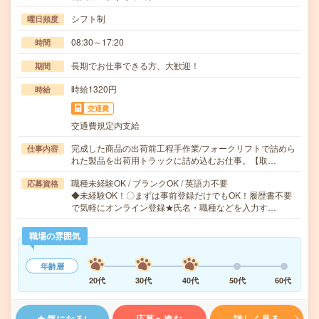
シフト制
曜日頻度
08:30～17:20
時間
長期でお仕事できる方、大歓迎！
期間
時給1320円
時給
交通費
交通費規定内支給
完成した商品の出荷前工程手作業/フォークリフトで詰めら
仕事内容
れた製品を出荷用トラックに詰め込むお仕事。【取…
職種未経験OK / ブランクOK / 英語力不要
応募資格
◆未経験OK！〇まずは事前登録だけでもOK！履歴書不要
で気軽にオンライン登録★氏名・職種などを入力す…
職場の雰囲気
年齢層
20代
30代
40代
50代
60代
気になる!
応募へ進む
詳しく見る