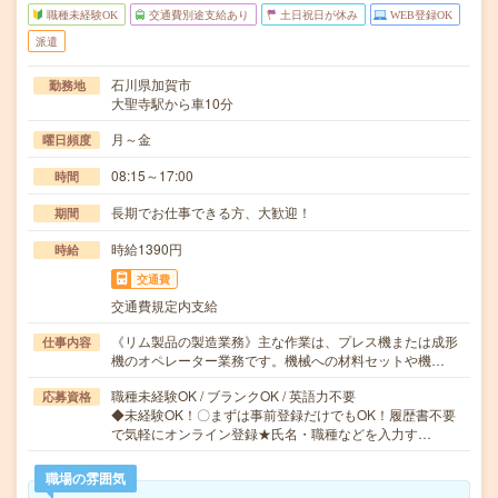
職種未経験OK
交通費別途支給あり
土日祝日が休み
WEB登録OK
派遣
石川県加賀市
勤務地
大聖寺駅から車10分
月～金
曜日頻度
08:15～17:00
時間
長期でお仕事できる方、大歓迎！
期間
時給1390円
時給
交通費
交通費規定内支給
《リム製品の製造業務》主な作業は、プレス機または成形
仕事内容
機のオペレーター業務です。機械への材料セットや機…
職種未経験OK / ブランクOK / 英語力不要
応募資格
◆未経験OK！〇まずは事前登録だけでもOK！履歴書不要
で気軽にオンライン登録★氏名・職種などを入力す…
職場の雰囲気