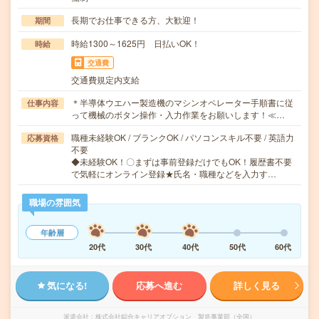
長期でお仕事できる方、大歓迎！
期間
時給1300～1625円 日払いOK！
時給
交通費
交通費規定内支給
＊半導体ウエハー製造機のマシンオペレーター手順書に従
仕事内容
って機械のボタン操作・入力作業をお願いします！≪…
職種未経験OK / ブランクOK / パソコンスキル不要 / 英語力
応募資格
不要
◆未経験OK！〇まずは事前登録だけでもOK！履歴書不要
で気軽にオンライン登録★氏名・職種などを入力す…
職場の雰囲気
年齢層
20代
30代
40代
50代
60代
気になる!
応募へ進む
詳しく見る
派遣会社
株式会社綜合キャリアオプション 製造事業部（全国）