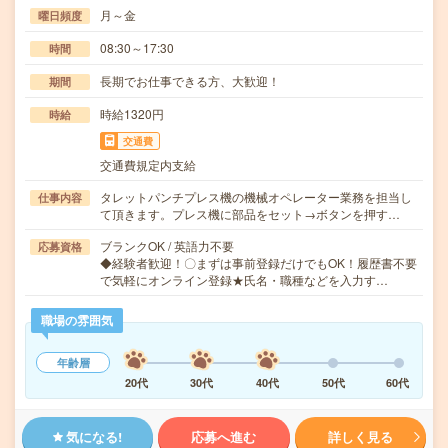
月～金
曜日頻度
08:30～17:30
時間
長期でお仕事できる方、大歓迎！
期間
時給1320円
時給
交通費
交通費規定内支給
タレットパンチプレス機の機械オペレーター業務を担当し
仕事内容
て頂きます。プレス機に部品をセット→ボタンを押す…
ブランクOK / 英語力不要
応募資格
◆経験者歓迎！〇まずは事前登録だけでもOK！履歴書不要
で気軽にオンライン登録★氏名・職種などを入力す…
職場の雰囲気
年齢層
20代
30代
40代
50代
60代
気になる!
応募へ進む
詳しく見る