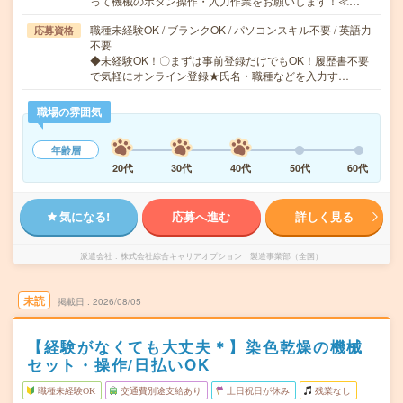
って機械のボタン操作・入力作業をお願いします！≪…
職種未経験OK / ブランクOK / パソコンスキル不要 / 英語力
応募資格
不要
◆未経験OK！〇まずは事前登録だけでもOK！履歴書不要
で気軽にオンライン登録★氏名・職種などを入力す…
職場の雰囲気
年齢層
20代
30代
40代
50代
60代
気になる!
応募へ進む
詳しく見る
派遣会社
株式会社綜合キャリアオプション 製造事業部（全国）
未読
掲載日
2026/08/05
【経験がなくても大丈夫＊】染色乾燥の機械
セット・操作/日払いOK
職種未経験OK
交通費別途支給あり
土日祝日が休み
残業なし