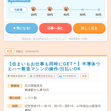
年齢層
20代
30代
40代
50代
60代
気になる!
応募へ進む
詳しく見る
派遣会社
株式会社綜合キャリアオプション 製造事業部（全国）
未読
掲載日
2026/08/05
【住まいもお仕事も同時にGET＊】半導体ウ
エハー製造マシンの操作/日払いOK
職種未経験OK
交通費別途支給あり
WEB登録OK
派遣
石川県能美市
勤務地
鶴来駅から車12分
シフト制
曜日頻度
(2交替)8:15～18:15、20:15～翌6:15 ※1年単位の変形労
時間
働制