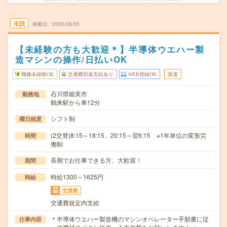
未読
掲載日
2026/08/05
【未経験の方も大歓迎＊】半導体ウエハー製
造マシンの操作/日払いOK
職種未経験OK
交通費別途支給あり
WEB登録OK
派遣
石川県能美市
勤務地
鶴来駅から車12分
シフト制
曜日頻度
(2交替)8:15～18:15、20:15～翌6:15 ※1年単位の変形労
時間
働制
長期でお仕事できる方、大歓迎！
期間
時給1300～1625円
時給
交通費
交通費規定内支給
＊半導体ウエハー製造機のマシンオペレーター手順書に従
仕事内容