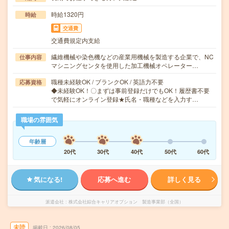
時給1320円
時給
交通費
交通費規定内支給
繊維機械や染色機などの産業用機械を製造する企業で、NC
仕事内容
マシニングセンタを使用した加工機械オペレーター…
職種未経験OK / ブランクOK / 英語力不要
応募資格
◆未経験OK！〇まずは事前登録だけでもOK！履歴書不要
で気軽にオンライン登録★氏名・職種などを入力す…
職場の雰囲気
年齢層
20代
30代
40代
50代
60代
気になる!
応募へ進む
詳しく見る
派遣会社
株式会社綜合キャリアオプション 製造事業部（全国）
未読
掲載日
2026/08/05