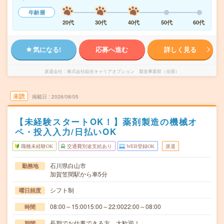
年齢層
20代
30代
40代
50代
60代
気になる!
応募へ進む
詳しく見る
派遣会社
株式会社綜合キャリアオプション 製造事業部（全国）
未読
掲載日
2026/08/05
【未経験スタートOK！】薬剤製造の機械オ
ペ・投入入力/日払いOK
職種未経験OK
交通費別途支給あり
WEB登録OK
派遣
石川県白山市
勤務地
加賀笠間駅から車5分
シフト制
曜日頻度
08:00～15:0015:00～22:0022:00～08:00
時間
長期でお仕事できる方、大歓迎！
期間