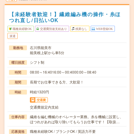
【未経験者歓迎！】繊維編み機の操作・糸ほ
つれ直し/日払いOK
職種未経験OK
交通費別途支給あり
残業なし
WEB登録OK
派遣
石川県能美市
勤務地
能美根上駅から車5分
シフト制
曜日頻度
08:00～16:4016:00～00:4000:00～08:40
時間
長期でお仕事できる方、大歓迎！
期間
時給1320円
時給
交通費
交通費規定内支給
繊維を編む機械のオペレーター業務。糸を機械に設置し、
仕事内容
ほつれがあれば取り除いてもらうお仕事です！【取扱…
職種未経験OK / ブランクOK / 英語力不要
応募資格