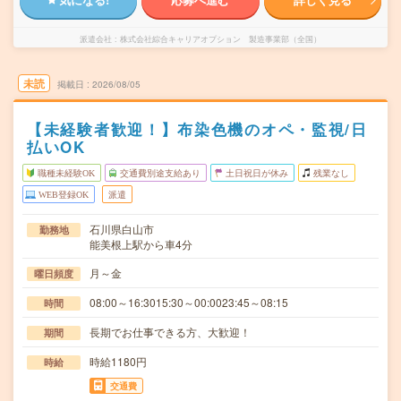
派遣会社
株式会社綜合キャリアオプション 製造事業部（全国）
未読
掲載日
2026/08/05
【未経験者歓迎！】布染色機のオペ・監視/日
払いOK
職種未経験OK
交通費別途支給あり
土日祝日が休み
残業なし
WEB登録OK
派遣
石川県白山市
勤務地
能美根上駅から車4分
月～金
曜日頻度
08:00～16:3015:30～00:0023:45～08:15
時間
長期でお仕事できる方、大歓迎！
期間
時給1180円
時給
交通費