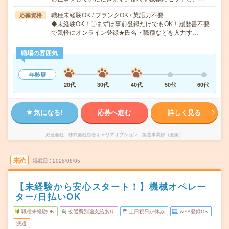
職種未経験OK / ブランクOK / 英語力不要
応募資格
◆未経験OK！〇まずは事前登録だけでもOK！履歴書不要
で気軽にオンライン登録★氏名・職種などを入力す…
職場の雰囲気
年齢層
20代
30代
40代
50代
60代
気になる!
応募へ進む
詳しく見る
派遣会社
株式会社綜合キャリアオプション 製造事業部（全国）
未読
掲載日
2026/08/05
【未経験から安心スタート！】機械オペレー
ター/日払いOK
職種未経験OK
交通費別途支給あり
土日祝日が休み
WEB登録OK
派遣