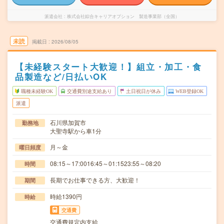
派遣会社
株式会社綜合キャリアオプション 製造事業部（全国）
未読
掲載日
2026/08/05
【未経験スタート大歓迎！】組立・加工・食
品製造など/日払いOK
職種未経験OK
交通費別途支給あり
土日祝日が休み
WEB登録OK
派遣
石川県加賀市
勤務地
大聖寺駅から車1分
月～金
曜日頻度
08:15～17:0016:45～01:1523:55～08:20
時間
長期でお仕事できる方、大歓迎！
期間
時給1390円
時給
交通費
交通費規定内支給