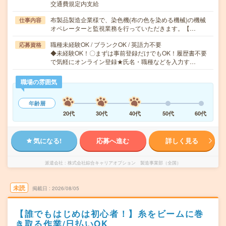
交通費規定内支給
布製品製造企業様で、染色機(布の色を染める機械)の機械
仕事内容
オペレーターと監視業務を行っていただきます。【…
職種未経験OK / ブランクOK / 英語力不要
応募資格
◆未経験OK！〇まずは事前登録だけでもOK！履歴書不要
で気軽にオンライン登録★氏名・職種などを入力す…
職場の雰囲気
年齢層
20代
30代
40代
50代
60代
気になる!
応募へ進む
詳しく見る
派遣会社
株式会社綜合キャリアオプション 製造事業部（全国）
未読
掲載日
2026/08/05
【誰でもはじめは初心者！】糸をビームに巻
き取る作業/日払いOK