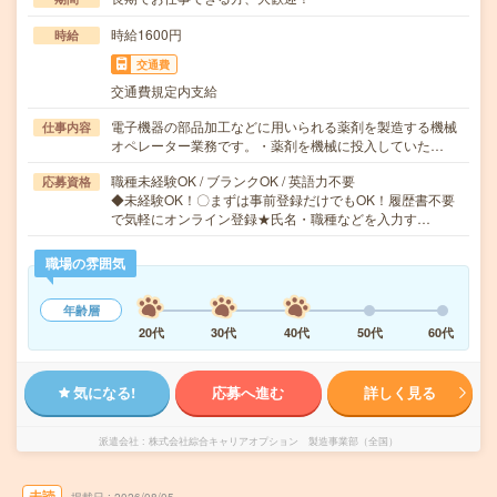
時給1600円
時給
交通費
交通費規定内支給
電子機器の部品加工などに用いられる薬剤を製造する機械
仕事内容
オペレーター業務です。・薬剤を機械に投入していた…
職種未経験OK / ブランクOK / 英語力不要
応募資格
◆未経験OK！〇まずは事前登録だけでもOK！履歴書不要
で気軽にオンライン登録★氏名・職種などを入力す…
職場の雰囲気
年齢層
20代
30代
40代
50代
60代
気になる!
応募へ進む
詳しく見る
派遣会社
株式会社綜合キャリアオプション 製造事業部（全国）
未読