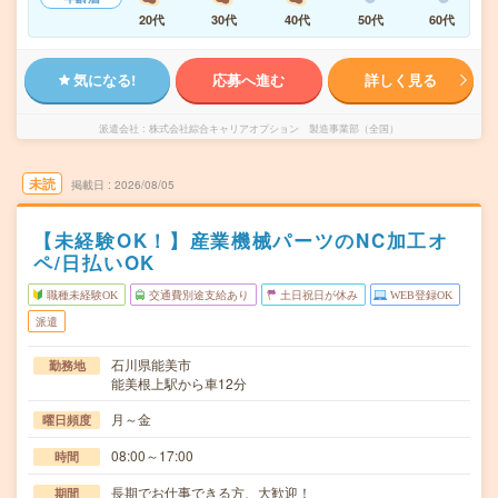
20代
30代
40代
50代
60代
気になる!
応募へ進む
詳しく見る
派遣会社
株式会社綜合キャリアオプション 製造事業部（全国）
未読
掲載日
2026/08/05
【未経験OK！】産業機械パーツのNC加工オ
ペ/日払いOK
職種未経験OK
交通費別途支給あり
土日祝日が休み
WEB登録OK
派遣
石川県能美市
勤務地
能美根上駅から車12分
月～金
曜日頻度
08:00～17:00
時間
長期でお仕事できる方、大歓迎！
期間