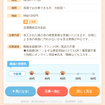
時間
長期でお仕事できる方、大歓迎！
期間
時給1200円
時給
交通費
交通費規定内支給
加工された後の糸の検査業務を実施いただきます。目視に
仕事内容
よる糸の表面に汚れがないかを見る業務が中心です。…
職種未経験OK / ブランクOK / 英語力不要
応募資格
◆未経験OK！〇まずは事前登録だけでもOK！履歴書不要
で気軽にオンライン登録★氏名・職種などを入力す…
職場の雰囲気
年齢層
20代
30代
40代
50代
60代
気になる!
応募へ進む
詳しく見る
派遣会社
株式会社綜合キャリアオプション 製造事業部（全国）