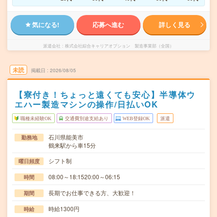
気になる!
応募へ進む
詳しく見る
派遣会社
株式会社綜合キャリアオプション 製造事業部（全国）
未読
掲載日
2026/08/05
【寮付き！ちょっと遠くても安心】半導体ウ
エハー製造マシンの操作/日払いOK
職種未経験OK
交通費別途支給あり
WEB登録OK
派遣
石川県能美市
勤務地
鶴来駅から車15分
シフト制
曜日頻度
08:00～18:1520:00～06:15
時間
長期でお仕事できる方、大歓迎！
期間
時給1300円
時給