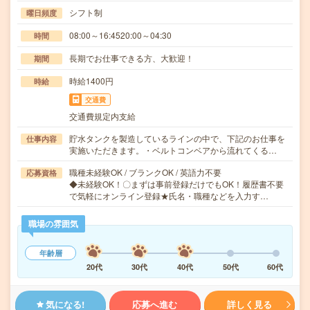
シフト制
曜日頻度
08:00～16:4520:00～04:30
時間
長期でお仕事できる方、大歓迎！
期間
時給1400円
時給
交通費
交通費規定内支給
貯水タンクを製造しているラインの中で、下記のお仕事を
仕事内容
実施いただきます。・ベルトコンベアから流れてくる…
職種未経験OK / ブランクOK / 英語力不要
応募資格
◆未経験OK！〇まずは事前登録だけでもOK！履歴書不要
で気軽にオンライン登録★氏名・職種などを入力す…
職場の雰囲気
年齢層
20代
30代
40代
50代
60代
気になる!
応募へ進む
詳しく見る