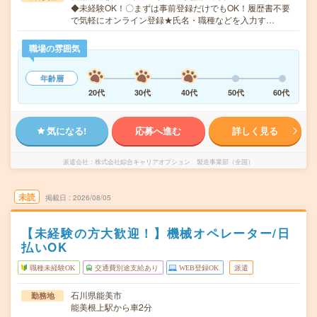
◆未経験OK！〇まずは事前登録だけでもOK！履歴書不要
で気軽にオンライン登録★氏名・職種などを入力す…
職場の雰囲気
年齢層
20代
30代
40代
50代
60代
気になる!
応募へ進む
詳しく見る
派遣会社
株式会社綜合キャリアオプション 製造事業部（全国）
未読
掲載日
2026/08/05
【未経験の方大歓迎！】機械オペレーター/日
払いOK
職種未経験OK
交通費別途支給あり
WEB登録OK
派遣
石川県能美市
勤務地
能美根上駅から車2分