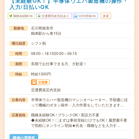
【未経験OK！】半導体ウエハ製造機の操作・
入力/日払いOK
職種未経験OK
交通費別途支給あり
WEB登録OK
派遣
石川県能美市
勤務地
鶴来駅から車15分
シフト制
曜日頻度
08:00～18:1520:00～06:15
時間
長期でお仕事できる方、大歓迎！
期間
時給1300円
時給
交通費
交通費規定内支給
半導体ウエハー製造機のマシンオペレーター。手順書に従
仕事内容
って機械のボタン操作・入力作業をしていただきます…
職種未経験OK / ブランクOK / 英語力不要
応募資格
◆未経験OK！〇まずは事前登録だけでもOK！履歴書不要
で気軽にオンライン登録★氏名・職種などを入力す…
職場の雰囲気