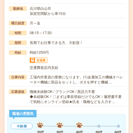
石川県白山市
勤務地
加賀笠間駅から車15分
月～金
曜日頻度
08:15～17:30
時間
長期でお仕事できる方、大歓迎！
期間
時給1250円
時給
交通費
交通費規定内支給
工場内作業員の業務になります。(1)金属加工の機械オペレ
仕事内容
ーター機械に部品をセットし、ボタを押すと機械…
職種未経験OK / ブランクOK / 英語力不要
応募資格
◆未経験OK！〇まずは事前登録だけでもOK！履歴書不要
で気軽にオンライン登録★氏名・職種などを入力す…
職場の雰囲気
年齢層
20代
30代
40代
50代
60代