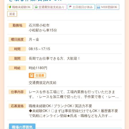
職種未経験OK
交通費別途支給あり
土日祝日が休み
WEB登録OK
派遣
石川県小松市
勤務地
小松駅から車15分
月～金
曜日頻度
08:15～17:15
時間
長期でお仕事できる方、大歓迎！
期間
時給1180円
時給
交通費
交通費規定内支給
レースを作る工場にて、工場内業務を行っていただきま
仕事内容
す。・レースを加工機で切ったり、手作業で巻く・レー…
職種未経験OK / ブランクOK / 英語力不要
応募資格
◆未経験OK！〇まずは事前登録だけでもOK！履歴書不要
で気軽にオンライン登録★氏名・職種などを入力す…
職場の雰囲気