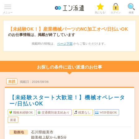
メニュー
気になる!
ログイン
検索
【未経験OK！】産業機械パーツのNC加工オペ/日払いOK
のお仕事情報は、掲載が終了しています
掲載時の情報は、
ページ下部
からご覧いただけます。
お探しの条件に近い派遣のお仕事
未読
掲載日
2026/08/06
【未経験スタート大歓迎！】機械オペレータ
ー/日払いOK
職種未経験OK
交通費別途支給あり
残業なし
WEB登録OK
派遣
石川県能美市
勤務地
能美根上駅から車5分