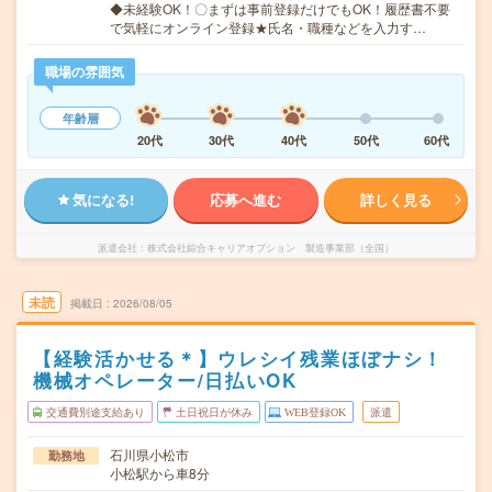
◆未経験OK！〇まずは事前登録だけでもOK！履歴書不要
で気軽にオンライン登録★氏名・職種などを入力す…
職場の雰囲気
年齢層
20代
30代
40代
50代
60代
気になる!
応募へ進む
詳しく見る
派遣会社
株式会社綜合キャリアオプション 製造事業部（全国）
未読
掲載日
2026/08/05
【経験活かせる＊】ウレシイ残業ほぼナシ！
機械オペレーター/日払いOK
交通費別途支給あり
土日祝日が休み
WEB登録OK
派遣
石川県小松市
勤務地
小松駅から車8分