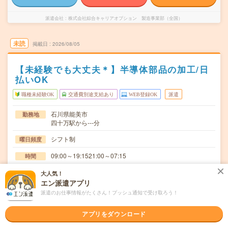
派遣会社
株式会社綜合キャリアオプション 製造事業部（全国）
未読
掲載日
2026/08/05
【未経験でも大丈夫＊】半導体部品の加工/日
払いOK
職種未経験OK
交通費別途支給あり
WEB登録OK
派遣
石川県能美市
勤務地
四十万駅から---分
シフト制
曜日頻度
09:00～19:1521:00～07:15
時間
長期でお仕事できる方、大歓迎！
期間
大人気！
エン派遣アプリ
時給1400円
時給
派遣のお仕事情報がたくさん！プッシュ通知で受け取ろう！
交通費
アプリをダウンロード
交通費規定内支給