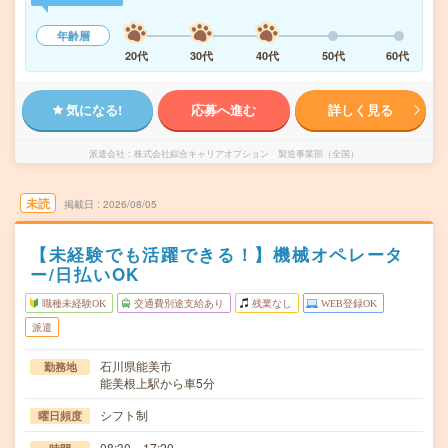
年齢層
20代
30代
40代
50代
60代
気になる!
応募へ進む
詳しく見る
派遣会社
株式会社綜合キャリアオプション 製造事業部（全国）
未読
掲載日
2026/08/05
【未経験でも活躍できる！】機械オペレータ
ー/日払いOK
職種未経験OK
交通費別途支給あり
残業なし
WEB登録OK
派遣
石川県能美市
勤務地
能美根上駅から車5分
シフト制
曜日頻度
08:30～17:20