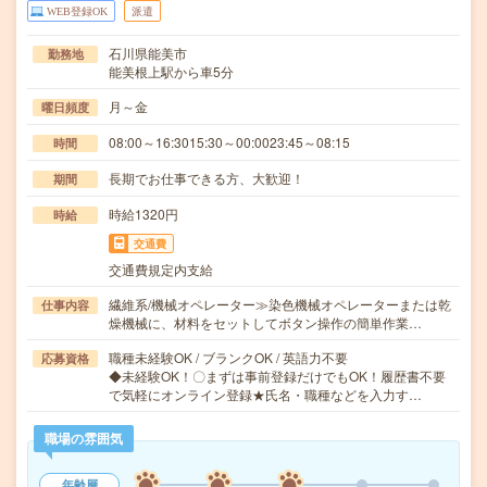
WEB登録OK
派遣
石川県能美市
勤務地
能美根上駅から車5分
月～金
曜日頻度
08:00～16:3015:30～00:0023:45～08:15
時間
長期でお仕事できる方、大歓迎！
期間
時給1320円
時給
交通費
交通費規定内支給
繊維系/機械オペレーター≫染色機械オペレーターまたは乾
仕事内容
燥機械に、材料をセットしてボタン操作の簡単作業…
職種未経験OK / ブランクOK / 英語力不要
応募資格
◆未経験OK！〇まずは事前登録だけでもOK！履歴書不要
で気軽にオンライン登録★氏名・職種などを入力す…
職場の雰囲気
年齢層