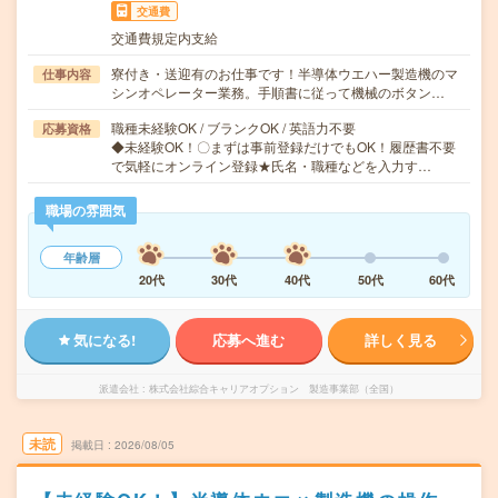
交通費
交通費規定内支給
寮付き・送迎有のお仕事です！半導体ウエハー製造機のマ
仕事内容
シンオペレーター業務。手順書に従って機械のボタン…
職種未経験OK / ブランクOK / 英語力不要
応募資格
◆未経験OK！〇まずは事前登録だけでもOK！履歴書不要
で気軽にオンライン登録★氏名・職種などを入力す…
職場の雰囲気
年齢層
20代
30代
40代
50代
60代
気になる!
応募へ進む
詳しく見る
派遣会社
株式会社綜合キャリアオプション 製造事業部（全国）
未読
掲載日
2026/08/05