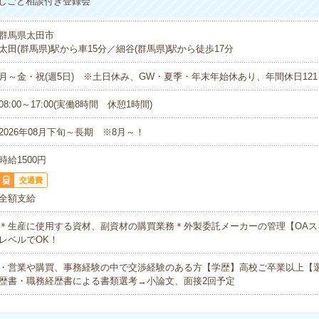
しごと相談付き登録会
群馬県太田市
太田(群馬県)駅から車15分／細谷(群馬県)駅から徒歩17分
月～金・祝(週5日) ※土日休み、GW・夏季・年末年始休あり、年間休日121
08:00～17:00(実働8時間 休憩1時間)
2026年08月下旬～長期 ※8月～！
時給1500円
交通費
全額支給
＊生産に使用する資材、副資材の購買業務＊外製委託メーカーの管理【OAス
レベルでOK！
・営業や購買、事務経験の中で交渉経験のある方【学歴】高校ご卒業以上【
歴書・職務経歴書による書類選考→小論文、面接2回予定