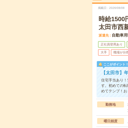
掲載日
2026/08/08
時給150
太田市西
自動車用
派遣先
正社員登用あり
大手
職場が分
ここがポイント
【太田市】年
住宅手当あり！
す。初めての転
めてテンプ！お
勤務地
曜日頻度