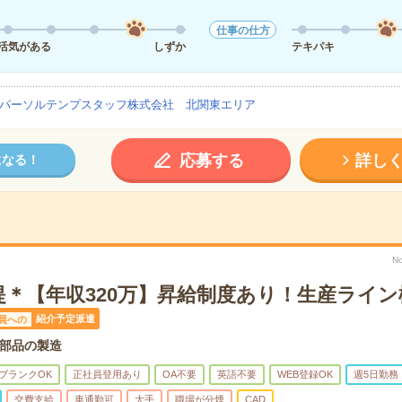
仕事の仕方
活気がある
しずか
テキパキ
パーソルテンプスタッフ株式会社 北関東エリア
応募する
詳し
になる！
N
＊【年収320万】昇給制度あり！生産ライン
紹介予定派遣
員への
部品の製造
ブランクOK
正社員登用あり
OA不要
英語不要
WEB登録OK
週5日勤務
交費支給
車通勤可
大手
職場が分煙
CAD