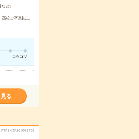
書など）
】高校ご卒業以上
コツコツ
く見る
.PTPSKITA26-0581758