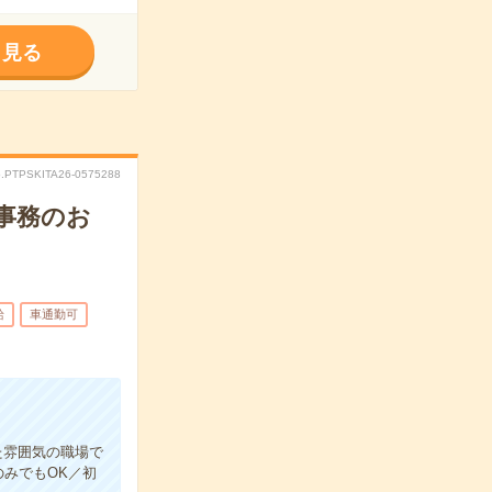
く見る
.PTPSKITA26-0575288
事務のお
給
車通勤可
た雰囲気の職場で
みでもOK／初