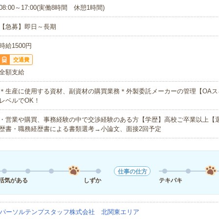
08:00～17:00(実働8時間 休憩1時間)
【急募】即日～長期
時給1500円
交通費
全額支給
＊生産に使用する資材、副資材の購買業務＊外製委託メーカーの管理【OAス
レベルでOK！
・営業や購買、事務経験の中で交渉経験のある方【学歴】高校ご卒業以上【
歴書・職務経歴書による書類選考→小論文、面接2回予定
仕事の仕方
活気がある
しずか
テキパキ
パーソルテンプスタッフ株式会社 北関東エリア