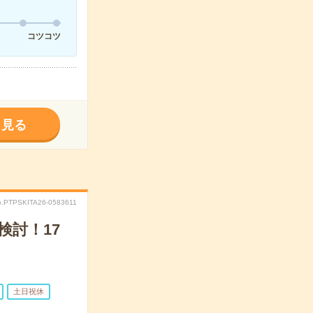
コツコツ
く見る
o.PTPSKITA26-0583611
検討！17
土日祝休