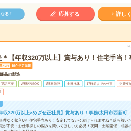
応募する
詳し
になる！
No
提＊【年収320万以上】賞与あり！住宅手当！
紹介予定派遣
員への
部品の製造
英語不要
WEB登録OK
週5日勤務
土日祝休
17時前までの仕事
交費支
煙
！
年収320万以上×めざせ正社員】賞与あり！事務/太田市西新町
無理なく収入UP↑住宅手当あり！安定してながく続けられますね＊落ち着い
職が不安・お仕事探しの悩みを聞いてほしい方必見！夜間・土曜開催・相談の