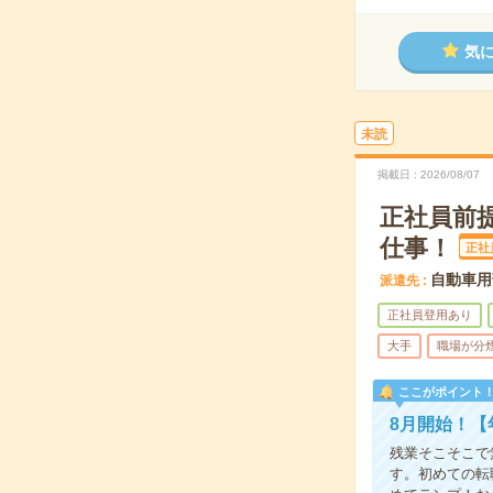
気
未読
掲載日
2026/08/07
正社員前
仕事！
正社
自動車用
派遣先
正社員登用あり
大手
職場が分
ここがポイント
8月開始！【
残業そこそこで
す。初めての転