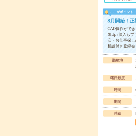
ここがポイント
8月開始！正
CAD操作がで
気Up↑収入も
安・お仕事探し
相談付き登録会
勤務地
曜日頻度
時間
期間
時給