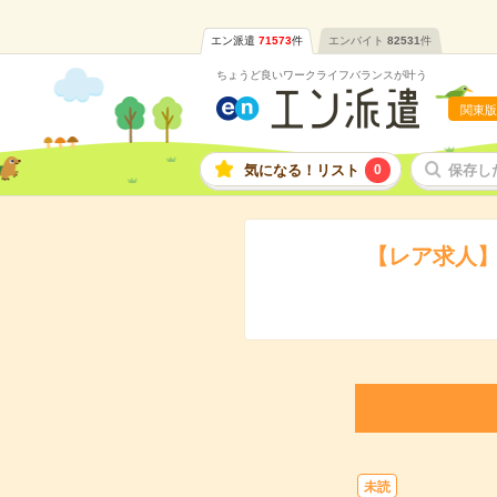
エン派遣
71573
件
エンバイト
82531
件
ちょうど良いワークライフバランスが叶う
関東版
気になる！リスト
0
保存し
【レア求人】
未読