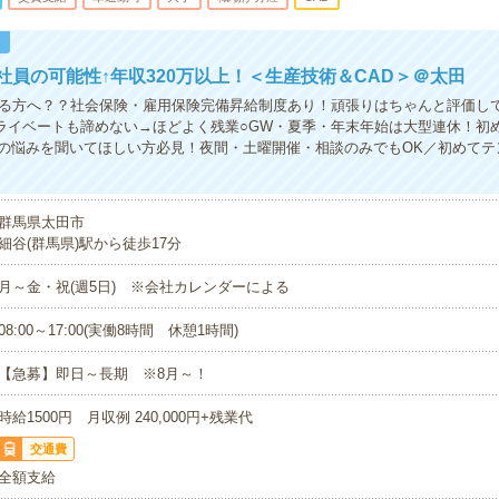
！
社員の可能性↑年収320万以上！＜生産技術＆CAD＞＠太田
きる方へ？？社会保険・雇用保険完備昇給制度あり！頑張りはちゃんと評価し
プライベートも諦めない→ほどよく残業○GW・夏季・年末年始は大型連休！初
の悩みを聞いてほしい方必見！夜間・土曜開催・相談のみでもOK／初めてテ
群馬県太田市
細谷(群馬県)駅から徒歩17分
月～金・祝(週5日) ※会社カレンダーによる
08:00～17:00(実働8時間 休憩1時間)
【急募】即日～長期 ※8月～！
時給1500円 月収例 240,000円+残業代
交通費
全額支給