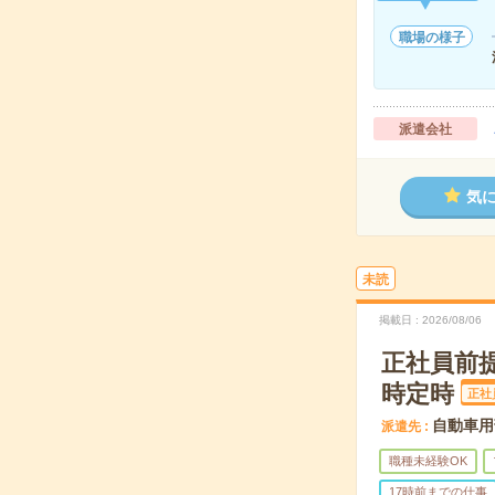
職場の様子
派遣会社
気
未読
掲載日
2026/08/06
正社員前提
時定時
正社
自動車用
派遣先
職種未経験OK
17時前までの仕事