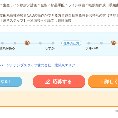
＊生産ライン検討／計画＊金型／部品手配＊ライン構築＊帳票類作成（手順
技術系職種経験者CADの操作ができる方普通自動車免許をお持ちの方【学歴
【選考ステップ】一次面接＋小論文→最終面接
仕事の仕方
活気がある
しずか
テキパキ
パーソルテンプスタッフ株式会社 北関東エリア
応募する
詳し
になる！
No