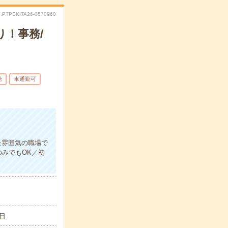
.PTPSKITA26-0570968
り！事務/
給
車通勤可
た雰囲気の職場で
みでもOK／初
日