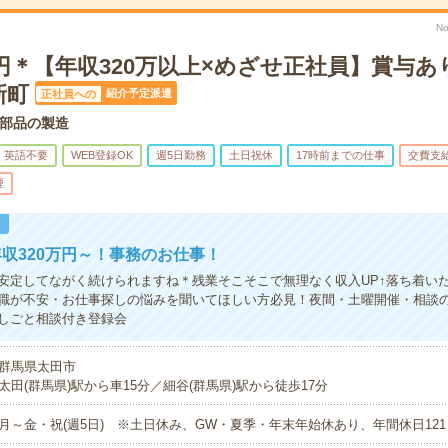
No
0円＊【年収320万以上×めざせ正社員】賞与あ
新町
紹介予定派遣
正社員への
部品の製造
英語不要
WEB登録OK
週5日勤務
土日祝休
17時前までの仕事
交費支
煙
！
収320万円～！事務のお仕事！
安定してながく続けられますね＊残業そこそこで無理なく収入UP↑落ち着い
職が不安・お仕事探しの悩みを聞いてほしい方必見！夜間・土曜開催・相談の
しごと相談付き登録会
群馬県太田市
太田(群馬県)駅から車15分／細谷(群馬県)駅から徒歩17分
月～金・祝(週5日) ※土日休み、GW・夏季・年末年始休あり、年間休日121