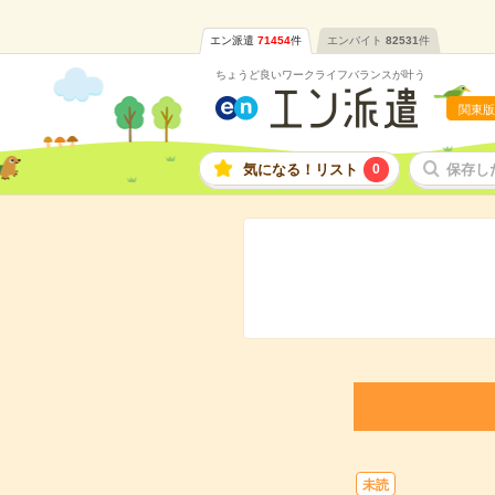
エン派遣
71454
件
エンバイト
82531
件
ちょうど良いワークライフバランスが叶う
関東版
気になる！リスト
0
保存し
未読