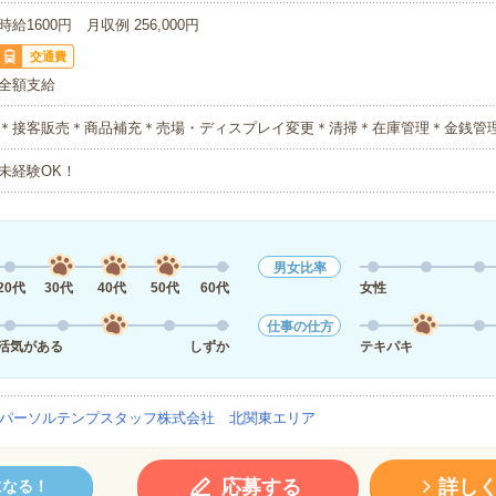
時給1600円 月収例 256,000円
交通費
全額支給
＊接客販売＊商品補充＊売場・ディスプレイ変更＊清掃＊在庫管理＊金銭管
未経験OK！
男女比率
20代
30代
40代
50代
60代
女性
仕事の仕方
活気がある
しずか
テキパキ
パーソルテンプスタッフ株式会社 北関東エリア
応募する
詳し
になる！