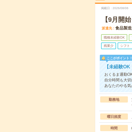
掲載日
2026/08/06
【9月開
食品製造
派遣先
職種未経験OK
残業少
シフト
ここがポイント
【未経験OK
おくるま通勤O
自分時間も大切
あなたのやる気
勤務地
曜日頻度
時間