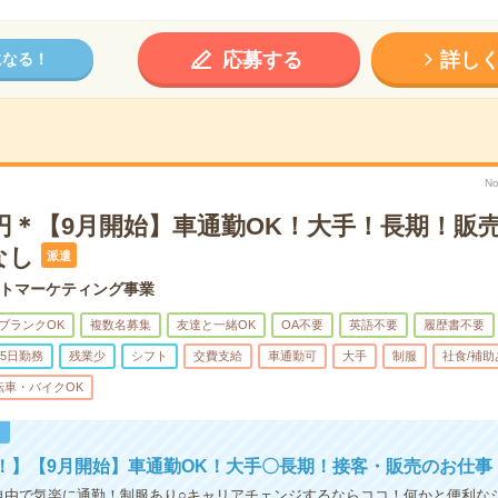
応募する
詳し
になる！
No
0円＊【9月開始】車通勤OK！大手！長期！販
なし
派遣
トマーケティング事業
ブランクOK
複数名募集
友達と一緒OK
OA不要
英語不要
履歴書不要
5日勤務
残業少
シフト
交費支給
車通勤可
大手
制服
社食/補助
転車・バイクOK
！
！】【9月開始】車通勤OK！大手〇長期！接客・販売のお仕事
自由で気楽に通勤！制服あり○キャリアチェンジするならココ！何かと便利な