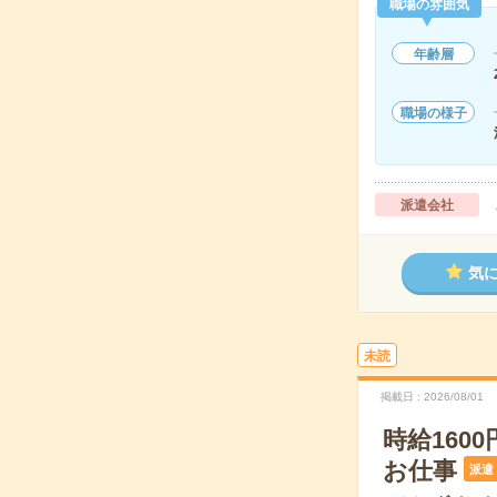
職場の雰囲気
年齢層
職場の様子
派遣会社
気
未読
掲載日
2026/08/01
時給160
お仕事
派遣