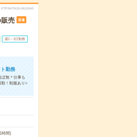
.PTPSKITA26-0620640
の販売
派遣
週2～3日勤務
フト勤務
ほぼ無＊仕事も
勤！制服あり○
1時間)