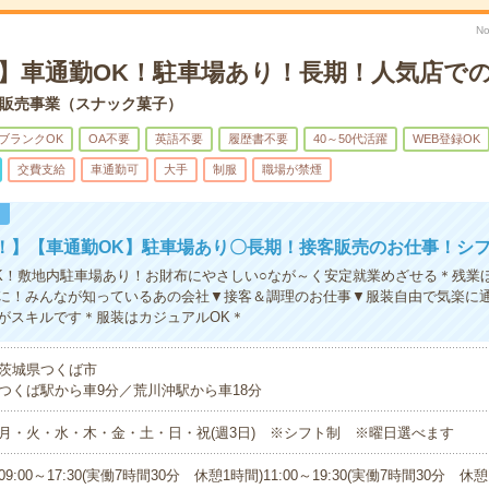
No
始】車通勤OK！駐車場あり！長期！人気店で
販売事業（スナック菓子）
ブランクOK
OA不要
英語不要
履歴書不要
40～50代活躍
WEB登録OK
交費支給
車通勤可
大手
制服
職場が禁煙
！
！】【車通勤OK】駐車場あり〇長期！接客販売のお仕事！シ
K！敷地内駐車場あり！お財布にやさしい○なが～く安定就業めざせる＊残業
に！みんなが知っているあの会社▼接客＆調理のお仕事▼服装自由で気楽に通
がスキルです＊服装はカジュアルOK＊
茨城県つくば市
つくば駅から車9分／荒川沖駅から車18分
月・火・水・木・金・土・日・祝(週3日) ※シフト制 ※曜日選べます
09:00～17:30(実働7時間30分 休憩1時間)11:00～19:30(実働7時間30分 休憩