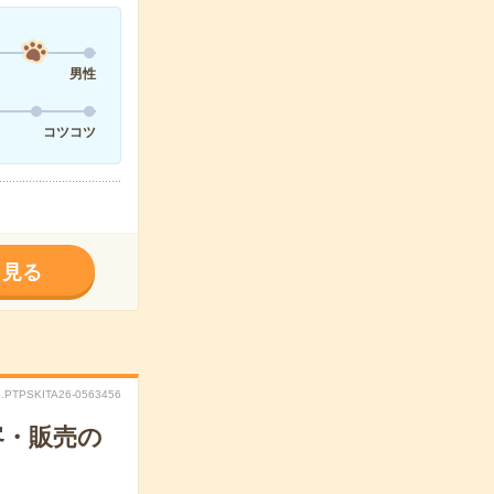
男性
コツコツ
く見る
.PTPSKITA26-0563456
客・販売の