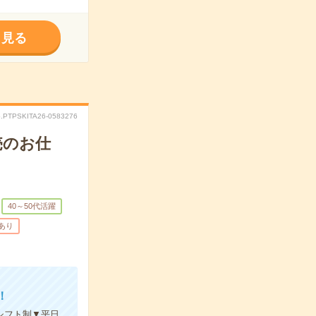
く見る
.PTPSKITA26-0583276
売のお仕
40～50代活躍
あり
！
シフト制▼平日