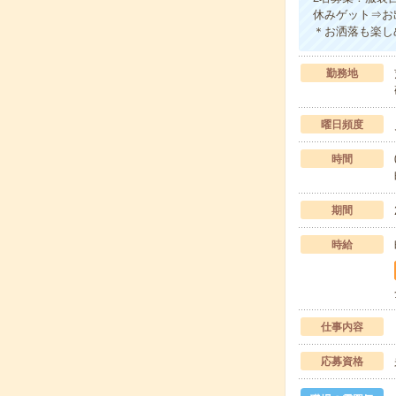
休みゲット⇒お
＊お洒落も楽し
勤務地
曜日頻度
時間
期間
時給
仕事内容
応募資格