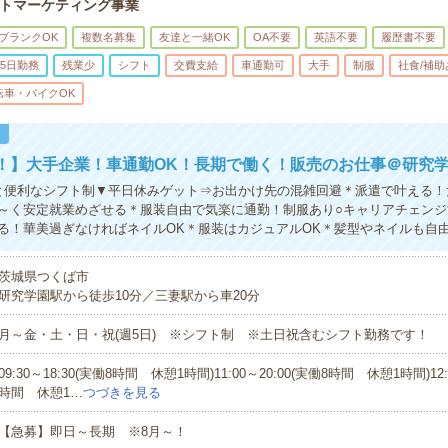
トマーケティング事業
ブランクOK
複数名募集
友達と一緒OK
OA不要
英語不要
履歴書不要
5日勤務
残業少
シフト
交費支給
車通勤可
大手
制服
社食/補助
転車・バイクOK
！
！】大手企業！車通勤OK！長期で働く！販売のお仕事＠研究
と便利なシフト制▼平日休みゲット⇒お出かけ先の混雑回避＊派遣で叶える！
～く安定就業めざせる＊服装自由で気楽に通勤！制服あり○キャリアチェンジ
る！華美過ぎなければネイルOK＊服装はカジュアルOK＊髪型やネイルも自
茨城県つくば市
研究学園駅から徒歩10分／三妻駅から車20分
月～金・土・日・祝(週5日) ※シフト制 ※土日祝含むシフト勤務です！
09:30～18:30(実働8時間 休憩1時間)11:00～20:00(実働8時間 休憩1時間)12:
時間 休憩1…
つづきを見る
【急募】即日～長期 ※8月～！