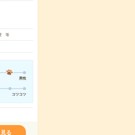
理 等
男性
コツコツ
く見る