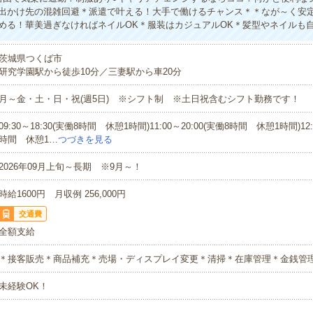
出かけ先の混雑回避＊派遣で叶える！大手で働けるチャンス＊＊なが～く安
める！華美過ぎなければネイルOK＊服装はカジュアルOK＊髪型やネイルも
茨城県つくば市
研究学園駅から徒歩10分／三妻駅から車20分
月～金・土・日・祝(週5日) ※シフト制 ※土日祝含むシフト勤務です！
09:30～18:30(実働8時間 休憩1時間)11:00～20:00(実働8時間 休憩1時間)12:
時間 休憩1…
つづきを見る
2026年09月上旬～長期 ※9月～！
時給1600円 月収例 256,000円
交通費
全額支給
＊接客販売＊商品補充＊売場・ディスプレイ変更＊清掃＊在庫管理＊金銭管
未経験OK！