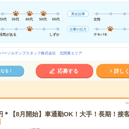
男女比率
20代
30代
40代
50代
60代
女性
仕事の仕方
活気がある
しずか
テキパキ
パーソルテンプスタッフ株式会社 北関東エリア
応募する
詳し
になる！
No
0円＊【8月開始】車通勤OK！大手！長期！接