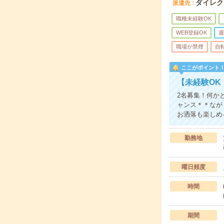
ダイレク
派遣先
職種未経験OK
WEB登録OK
週
職場が禁煙
自
ここがポイント
【未経験OK
2名募集！何か
ャンス＊＊なが
お洒落も楽しめ
勤務地
曜日頻度
時間
期間