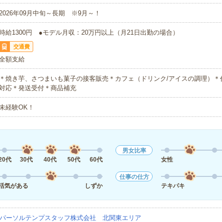
2026年09月中旬～長期 ※9月～！
時給1300円 ●モデル月収：20万円以上（月21日出勤の場合）
交通費
全額支給
＊焼き芋、さつまいも菓子の接客販売＊カフェ（ドリンク/アイスの調理）＊
対応＊発送受付＊商品補充
未経験OK！
男女比率
20代
30代
40代
50代
60代
女性
仕事の仕方
活気がある
しずか
テキパキ
パーソルテンプスタッフ株式会社 北関東エリア