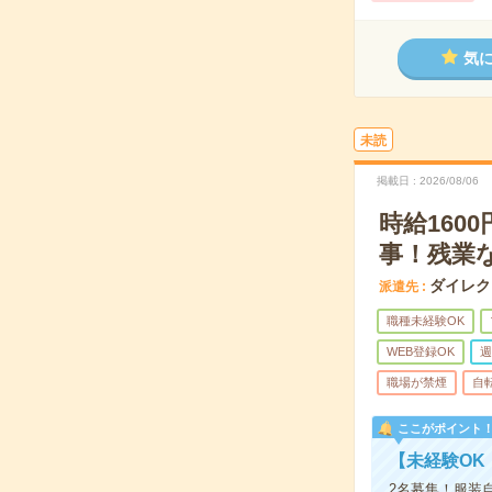
気
未読
掲載日
2026/08/06
時給160
事！残業
ダイレク
派遣先
職種未経験OK
WEB登録OK
週
職場が禁煙
自
ここがポイント
【未経験OK
2名募集！服装