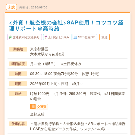
未読
掲載日
2026/08/06
<外資！航空機の会社>SAP使用！コツコツ経
理サポート＠高時給
交通費別途支給あり
土日祝日が休み
WEB登録OK
派遣
東京都港区
勤務地
六本木駅から徒歩2分
月～金（週5日） ※土日祝休み
曜日頻度
09:30～18:00(実働7時間30分 休憩1時間)
時間
2026年09月上旬～長期 ※9月～！
期間
時給1900円 <月収例> 299,250円＋残業代 ※21日間就業
時給
の場合
交通費
全額支給
＊請求書発行業務＊入金消込業務＊ARレポートの補助業務
仕事内容
L SAPから送金データの作成、システムへの取…