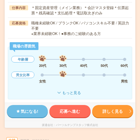
＊固定資産管理（メイン業務）＊会計マスタ登録＊伝票起
仕事内容
票＊残高確認＊支払処理＊電話取次ぎのみ
職種未経験OK / ブランクOK / パソコンスキル不要 / 英語力
応募資格
不要
※業界未経験OK！●事務のご経験のある方
職場の雰囲気
年齢層
20代
30代
40代
50代
60代
男女比率
女性
男性
もっと見る
気になる!
応募へ進む
詳しく見る
派遣会社
パーソルテンプスタッフ株式会社