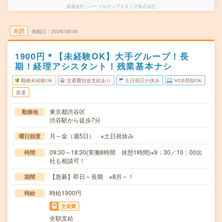
派遣会社
パーソルテンプスタッフ株式会社
未読
掲載日
2026/08/06
1900円＊【未経験OK】大手グループ！長
期！経理アシスタント！残業基本ナシ
職種未経験OK
交通費別途支給あり
土日祝日が休み
WEB登録OK
派遣
東京都渋谷区
勤務地
渋谷駅から徒歩7分
月～金（週5日） ※土日祝休み
曜日頻度
09:30～18:30(実働8時間 休憩1時間)※9：30／10：00出
時間
社も相談可！
【急募】即日～長期 ※8月～！
期間
時給1900円
時給
交通費
全額支給