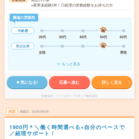
※業界未経験OK！◎経理の実務経験をお持ちの方
職場の雰囲気
年齢層
20代
30代
40代
50代
60代
男女比率
女性
男性
もっと見る
気になる!
応募へ進む
詳しく見る
派遣会社
パーソルテンプスタッフ株式会社
未読
掲載日
2026/08/06
1900円＊＼働く時間選べる×自分のペースで
／経理サポート！