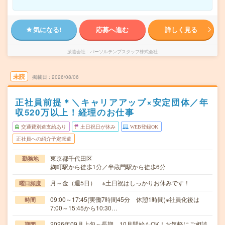
気になる!
応募へ進む
詳しく見る
派遣会社
パーソルテンプスタッフ株式会社
未読
掲載日
2026/08/06
正社員前提＊＼キャリアアップ×安定団体／年
収520万以上！経理のお仕事
交通費別途支給あり
土日祝日が休み
WEB登録OK
正社員への紹介予定派遣
東京都千代田区
勤務地
麹町駅から徒歩1分／半蔵門駅から徒歩6分
月～金（週5日） ※土日祝はしっかりお休みです！
曜日頻度
09:00～17:45(実働7時間45分 休憩1時間)※社員化後は
時間
7:00～15:45から10:30…
2026年09月上旬～長期 10月開始もOK！お気軽にご相談
期間