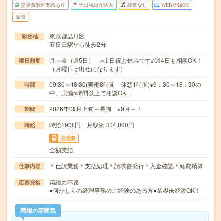
交通費別途支給あり
土日祝日が休み
残業なし
WEB登録OK
派遣
東京都品川区
勤務地
五反田駅から徒歩2分
月～金（週5日） ※土日祝お休みです♪週4日も相談OK！
曜日頻度
（月曜日は出社になります）
09:30～18:30(実働8時間 休憩1時間)※9：30～18：30の
時間
中、実働5時間以上で相談OK…
2026年09月上旬～長期 ※9月～！
期間
時給1900円 月収例 304,000円
時給
交通費
全額支給
＊仕訳業務＊支払処理＊請求書発行＊入金確認＊経費精算
仕事内容
英語力不要
応募資格
●何かしらの経理事務のご経験のある方●業界未経験OK！
職場の雰囲気