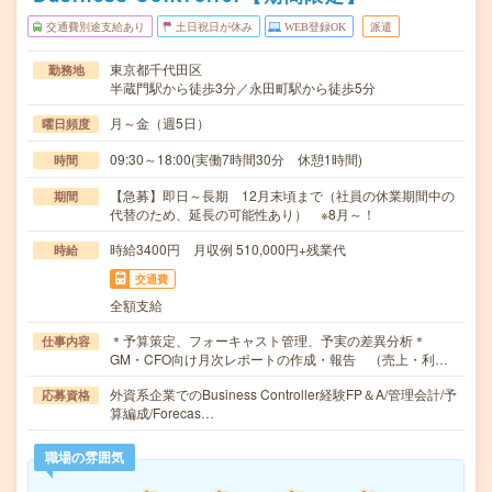
交通費別途支給あり
土日祝日が休み
WEB登録OK
派遣
東京都千代田区
勤務地
半蔵門駅から徒歩3分／永田町駅から徒歩5分
月～金（週5日）
曜日頻度
09:30～18:00(実働7時間30分 休憩1時間)
時間
【急募】即日～長期 12月末頃まで（社員の休業期間中の
期間
代替のため、延長の可能性あり） ※8月～！
時給3400円 月収例 510,000円+残業代
時給
交通費
全額支給
＊予算策定、フォーキャスト管理、予実の差異分析＊
仕事内容
GM・CFO向け月次レポートの作成・報告 （売上・利…
外資系企業でのBusiness Controller経験FP＆A/管理会計/予
応募資格
算編成/Forecas…
職場の雰囲気