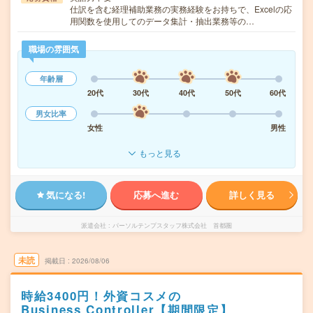
仕訳を含む経理補助業務の実務経験をお持ちで、Excelの応
用関数を使用してのデータ集計・抽出業務等の…
職場の雰囲気
年齢層
20代
30代
40代
50代
60代
男女比率
女性
男性
もっと見る
気になる!
応募へ進む
詳しく見る
派遣会社
パーソルテンプスタッフ株式会社 首都圏
未読
掲載日
2026/08/06
時給3400円！外資コスメの
Business Controller【期間限定】