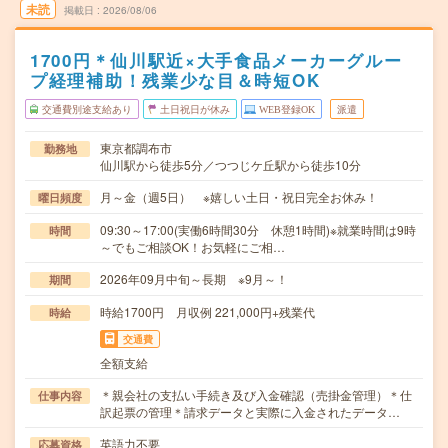
未読
掲載日
2026/08/06
1700円＊仙川駅近×大手食品メーカーグルー
プ経理補助！残業少な目＆時短OK
交通費別途支給あり
土日祝日が休み
WEB登録OK
派遣
東京都調布市
勤務地
仙川駅から徒歩5分／つつじケ丘駅から徒歩10分
月～金（週5日） ※嬉しい土日・祝日完全お休み！
曜日頻度
09:30～17:00(実働6時間30分 休憩1時間)※就業時間は9時
時間
～でもご相談OK！お気軽にご相…
2026年09月中旬～長期 ※9月～！
期間
時給1700円 月収例 221,000円+残業代
時給
交通費
全額支給
＊親会社の支払い手続き及び入金確認（売掛金管理）＊仕
仕事内容
訳起票の管理＊請求データと実際に入金されたデータ…
英語力不要
応募資格