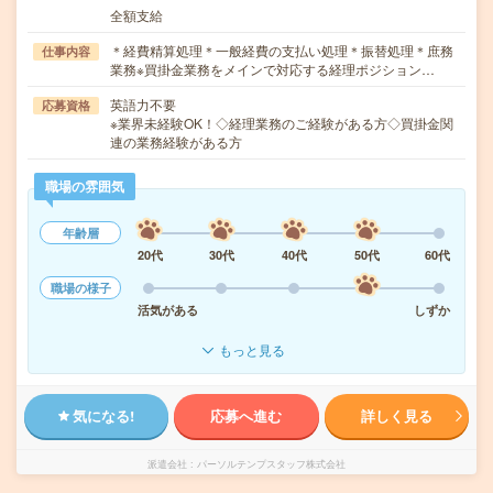
全額支給
＊経費精算処理＊一般経費の支払い処理＊振替処理＊庶務
仕事内容
業務※買掛金業務をメインで対応する経理ポジション…
英語力不要
応募資格
※業界未経験OK！◇経理業務のご経験がある方◇買掛金関
連の業務経験がある方
職場の雰囲気
年齢層
20代
30代
40代
50代
60代
職場の様子
活気がある
しずか
もっと見る
気になる!
応募へ進む
詳しく見る
派遣会社
パーソルテンプスタッフ株式会社