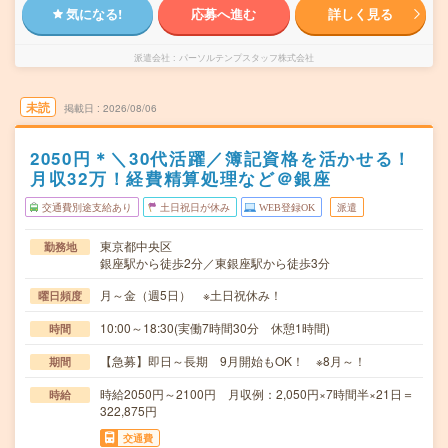
気になる!
応募へ進む
詳しく見る
派遣会社
パーソルテンプスタッフ株式会社
未読
掲載日
2026/08/06
2050円＊＼30代活躍／簿記資格を活かせる！
月収32万！経費精算処理など＠銀座
交通費別途支給あり
土日祝日が休み
WEB登録OK
派遣
東京都中央区
勤務地
銀座駅から徒歩2分／東銀座駅から徒歩3分
月～金（週5日） ※土日祝休み！
曜日頻度
10:00～18:30(実働7時間30分 休憩1時間)
時間
【急募】即日～長期 9月開始もOK！ ※8月～！
期間
時給2050円～2100円 月収例：2,050円×7時間半×21日＝
時給
322,875円
交通費