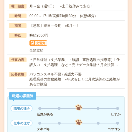
月～金（週5日） ※土日祝休みで安心！
曜日頻度
09:00～17:15(実働7時間30分 休憩45分)
時間
【急募】即日～長期 ※8月～！
期間
時給2050円
時給
交通費
全額支給
＊日常経理（支払業務、・確認、事務処理の指導等）L仕
仕事内容
訳入力、支払処理 など＊売上データ集計＊月次決算…
パソコンスキル不要 / 英語力不要
応募資格
経理業務の実務経験 ※年次もしくは月次決算のご経験が
ある方歓迎
職場の雰囲気
職場の様子
活気がある
しずか
仕事の仕方
テキパキ
コツコツ