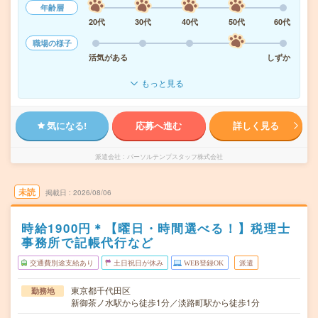
年齢層
20代
30代
40代
50代
60代
職場の様子
活気がある
しずか
もっと見る
気になる!
応募へ進む
詳しく見る
派遣会社
パーソルテンプスタッフ株式会社
未読
掲載日
2026/08/06
時給1900円＊【曜日・時間選べる！】税理士
事務所で記帳代行など
交通費別途支給あり
土日祝日が休み
WEB登録OK
派遣
東京都千代田区
勤務地
新御茶ノ水駅から徒歩1分／淡路町駅から徒歩1分