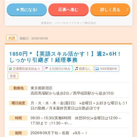
気になる!
応募へ進む
詳しく見る
派遣会社
パーソルテンプスタッフ株式会社
未読
掲載日
2026/08/06
1850円＊【英語スキル活かす！】週2×6H！
しっかり引継ぎ！経理事務
交通費別途支給あり
土日祝日が休み
残業なし
WEB登録OK
派遣
東京都新宿区
勤務地
高田馬場駅から徒歩2分／西早稲田駅から徒歩10分
月・火・水・木・金(週2日) ※金曜日＋お好きな曜日もう1
曜日頻度
日の勤務／月末最終営業日は出勤必須です
09:00～15:30(実働6時間 休憩30分)※金曜日は12:00～
時間
17:30まで（11:30～や…
2026年09月下旬～長期 ※9月～！
期間