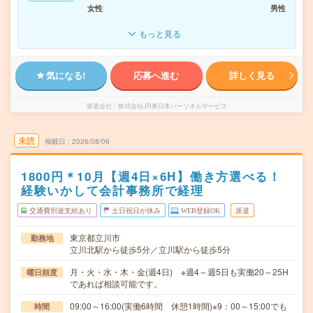
女性
男性
もっと見る
気になる!
応募へ進む
詳しく見る
派遣会社
株式会社JR東日本パーソネルサービス
未読
掲載日
2026/08/06
1800円＊10月【週4日×6H】働き方選べる！
経験いかして会計事務所で経理
交通費別途支給あり
土日祝日が休み
WEB登録OK
派遣
東京都立川市
勤務地
立川北駅から徒歩5分／立川駅から徒歩5分
月・火・水・木・金(週4日) ※週4～週5日も実働20～25H
曜日頻度
であれば相談可能です。
09:00～16:00(実働6時間 休憩1時間)※9：00～15:00でも
時間