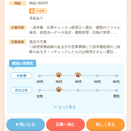
時給1900円
時給
交通費
支給あり
・請求書・伝票チェック→税理士へ委託・書類のファイル
仕事内容
保存、得意先へデータ送付・書類管理・日報の管理・…
英語力不要
応募資格
◇経理実務経験のある方や営業事務にて請求書処理のご経
験のある方！→チェックしたものは税理士さんへ委託…
職場の雰囲気
年齢層
20代
30代
40代
50代
60代
男女比率
女性
男性
もっと見る
気になる!
応募へ進む
詳しく見る