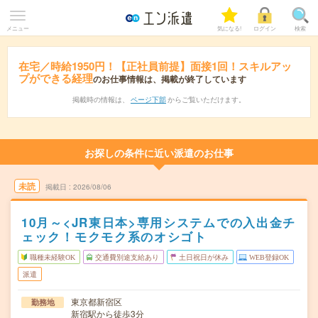
メニュー
気になる!
ログイン
検索
在宅／時給1950円！【正社員前提】面接1回！スキルアッ
プができる経理
のお仕事情報は、掲載が終了しています
掲載時の情報は、
ページ下部
からご覧いただけます。
お探しの条件に近い派遣のお仕事
未読
掲載日
2026/08/06
10月～<JR東日本>専用システムでの入出金チ
ェック！モクモク系のオシゴト
職種未経験OK
交通費別途支給あり
土日祝日が休み
WEB登録OK
派遣
東京都新宿区
勤務地
新宿駅から徒歩3分