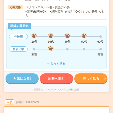
パソコンスキル不要 / 英語力不要
応募資格
※業界未経験OK！●経理業務（仕訳でOK！）のご経験ある
方
職場の雰囲気
年齢層
20代
30代
40代
50代
60代
男女比率
女性
男性
もっと見る
気になる!
応募へ進む
詳しく見る
派遣会社
パーソルテンプスタッフ株式会社
未読
掲載日
2026/08/06