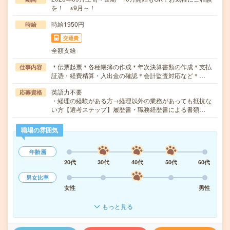
を！ ※9月～！
時給1950円
時給
交通費
全額支給
＊伝票起票＊各種帳簿の作成＊年次決算書類の作成＊支払
仕事内容
証憑・経費精算・入出金の確認＊会計監査対応など＊…
英語力不要
応募資格
・経理の経験がある方→経理以外の業務があっても抵抗な
い方【選考ステップ】履歴書・職務経歴書による書類…
職場の雰囲気
年齢層
20代
30代
40代
50代
60代
男女比率
女性
男性
もっと見る