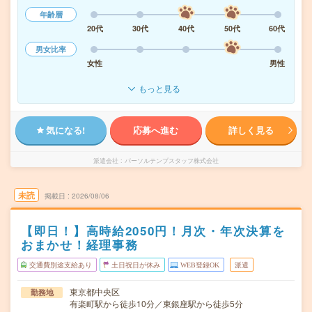
年齢層
20代
30代
40代
50代
60代
男女比率
女性
男性
もっと見る
気になる!
応募へ進む
詳しく見る
派遣会社
パーソルテンプスタッフ株式会社
未読
掲載日
2026/08/06
【即日！】高時給2050円！月次・年次決算を
おまかせ！経理事務
交通費別途支給あり
土日祝日が休み
WEB登録OK
派遣
東京都中央区
勤務地
有楽町駅から徒歩10分／東銀座駅から徒歩5分