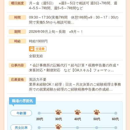
月～金（週5日） ※週3～5日で相談可 週3日×7時間、週
曜日頻度
4×5.5～7時間、週5×5～7時間など
09:30～17:30(実働7時間 休憩1時間)※9：30～17：30の
時間
間で実働5.5hから相談可能…
2026年09月上旬～長期 ※9月～！
期間
時給1900円
時給
交通費
全額支給
＊会計事務所の記帳代行＊給与計算＊税務申告書の作成＊
仕事内容
来客対応＊郵便対応 など【OAスキル】フォーマッ…
英語力不要
応募資格
業界未経験OK！経理：日次～月次決算のご経験税理士事務
所での就業経験か経理のご経験税務申告書の作成経…
職場の雰囲気
年齢層
20代
30代
40代
50代
60代
男女比率