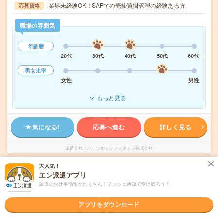
業界未経験OK！SAPでの売掛買掛管理の経験ある方
応募資格
職場の雰囲気
年齢層
20代
30代
40代
50代
60代
男女比率
女性
男性
もっと見る
気になる!
応募へ進む
詳しく見る
派遣会社
パーソルテンプスタッフ株式会社
大人気！
未読
掲載日
2026/08/06
エン派遣アプリ
派遣のお仕事情報がたくさん！プッシュ通知で受け取ろう！
2000円＊月収31万！＜子会社の日次～月次＞
アプリをダウンロード
経験活かしてスキルUP