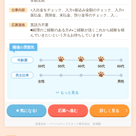
○入出金をチェック、入力○振込み金額のチェック、入力○
仕事内容
仮払金、買掛金、未払金、預り金等のチェック、入…
英語力不要
応募資格
■経理のご経験のある方♪※ご経験が浅くこれから経験を積
んでいきたいという方もお待ちしています♪
職場の雰囲気
年齢層
20代
30代
40代
50代
60代
男女比率
女性
男性
もっと見る
気になる!
応募へ進む
詳しく見る
派遣会社
パーソルテンプスタッフ株式会社 首都圏