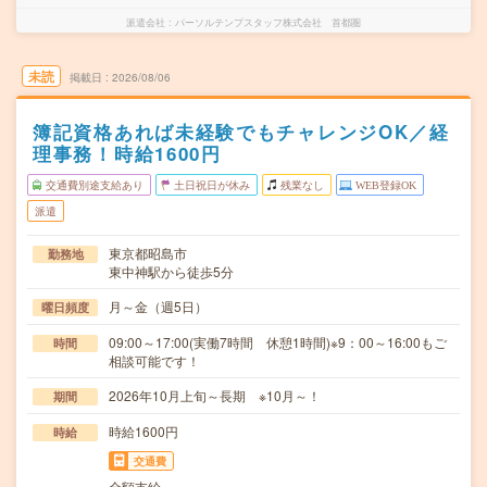
派遣会社
パーソルテンプスタッフ株式会社 首都圏
未読
掲載日
2026/08/06
簿記資格あれば未経験でもチャレンジOK／経
理事務！時給1600円
交通費別途支給あり
土日祝日が休み
残業なし
WEB登録OK
派遣
東京都昭島市
勤務地
東中神駅から徒歩5分
月～金（週5日）
曜日頻度
09:00～17:00(実働7時間 休憩1時間)※9：00～16:00もご
時間
相談可能です！
2026年10月上旬～長期 ※10月～！
期間
時給1600円
時給
交通費
全額支給