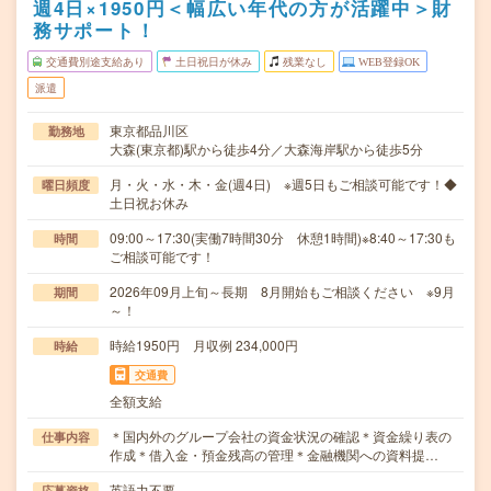
週4日×1950円＜幅広い年代の方が活躍中＞財
務サポート！
交通費別途支給あり
土日祝日が休み
残業なし
WEB登録OK
派遣
東京都品川区
勤務地
大森(東京都)駅から徒歩4分／大森海岸駅から徒歩5分
月・火・水・木・金(週4日) ※週5日もご相談可能です！◆
曜日頻度
土日祝お休み
09:00～17:30(実働7時間30分 休憩1時間)※8:40～17:30も
時間
ご相談可能です！
2026年09月上旬～長期 8月開始もご相談ください ※9月
期間
～！
時給1950円 月収例 234,000円
時給
交通費
全額支給
＊国内外のグループ会社の資金状況の確認＊資金繰り表の
仕事内容
作成＊借入金・預金残高の管理＊金融機関への資料提…
英語力不要
応募資格