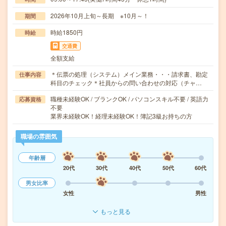
2026年10月上旬～長期 ※10月～！
期間
時給1850円
時給
交通費
全額支給
＊伝票の処理（システム）メイン業務・・・請求書、勘定
仕事内容
科目のチェック＊社員からの問い合わせの対応（チャ…
職種未経験OK / ブランクOK / パソコンスキル不要 / 英語力
応募資格
不要
業界未経験OK！経理未経験OK！簿記3級お持ちの方
職場の雰囲気
年齢層
20代
30代
40代
50代
60代
男女比率
女性
男性
もっと見る