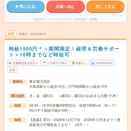
気になる!
応募へ進む
詳しく見る
派遣会社
パーソルテンプスタッフ株式会社 首都圏
未読
掲載日
2026/08/06
時給1900円＊＜期間限定！経理＆労務サポー
ト＞16時までなど時短可
交通費別途支給あり
土日祝日が休み
残業なし
WEB登録OK
派遣
東京都大田区
勤務地
大鳥居駅から徒歩10分／穴守稲荷駅から徒歩10分
月～金（週5日） ※週3日～週5日のお好きな日数でOK！
曜日頻度
09:30～16:00(実働5時間30分 休憩1時間)※8：30～17：
時間
30の中で相談可能♪10時～…
【急募】即日～2026年12月下旬 2026年12月末まで！更
期間
新延長の可能性あります！ ※8月～！