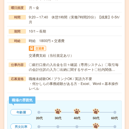
月～金
曜日頻度
9:20～17:40 休憩1時間（実働7時間20分）【残業】0-5h/
時間
月
10/1～長期
期間
時給 1800円＋交通費
時給
交通費
交通費支給（当社規定あり）
〇銀行口座の入出金を日々確認（専用システム）〇取引毎
仕事内容
の会計仕訳の入力〇出納に関するサポート〇社内関係…
職種未経験OK / ブランクOK / 英語力不要
応募資格
・何かしらの事務経験がある方・Excel、Word＝基本操作
レベル
職場の雰囲気
年齢層
20代
30代
40代
50代
60代
男女比率