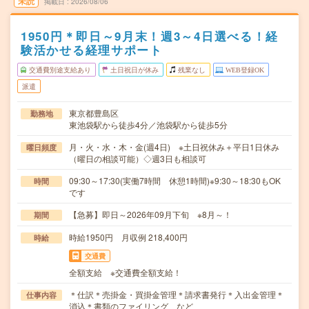
未読
掲載日
2026/08/06
1950円＊即日～9月末！週3～4日選べる！経
験活かせる経理サポート
交通費別途支給あり
土日祝日が休み
残業なし
WEB登録OK
派遣
東京都豊島区
勤務地
東池袋駅から徒歩4分／池袋駅から徒歩5分
月・火・水・木・金(週4日) ※土日祝休み＋平日1日休み
曜日頻度
（曜日の相談可能）◇週3日も相談可
09:30～17:30(実働7時間 休憩1時間)※9:30～18:30もOK
時間
です
【急募】即日～2026年09月下旬 ※8月～！
期間
時給1950円 月収例 218,400円
時給
交通費
全額支給 ※交通費全額支給！
＊仕訳＊売掛金・買掛金管理＊請求書発行＊入出金管理＊
仕事内容
消込＊書類のファイリング など