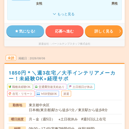
女性
男性
もっと見る
気になる!
応募へ進む
詳しく見る
派遣会社
パーソルテンプスタッフ株式会社
未読
掲載日
2026/08/06
1850円＊＼週3在宅／大手インテリアメーカ
ー！未経験OK×経理サポ
職種未経験OK
交通費別途支給あり
土日祝日が休み
在宅・リモート
WEB登録OK
派遣
東京都中央区
勤務地
日本橋(東京都)駅から徒歩1分／東京駅から徒歩8分
月～金（週5日） ※土日祝休み #週3日以上在宅
曜日頻度
09:00～17:45(実働7時間45分 休憩1時間)
時間