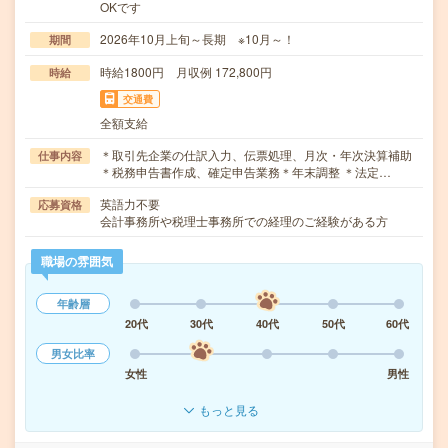
OKです
2026年10月上旬～長期 ※10月～！
期間
時給1800円 月収例 172,800円
時給
交通費
全額支給
＊取引先企業の仕訳入力、伝票処理、月次・年次決算補助
仕事内容
＊税務申告書作成、確定申告業務＊年末調整 ＊法定…
英語力不要
応募資格
会計事務所や税理士事務所での経理のご経験がある方
職場の雰囲気
年齢層
20代
30代
40代
50代
60代
男女比率
女性
男性
もっと見る