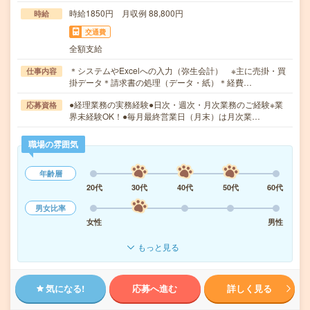
時給1850円 月収例 88,800円
時給
交通費
全額支給
＊システムやExcelへの入力（弥生会計） ※主に売掛・買
仕事内容
掛データ＊請求書の処理（データ・紙）＊経費…
●経理業務の実務経験●日次・週次・月次業務のご経験※業
応募資格
界未経験OK！●毎月最終営業日（月末）は月次業…
職場の雰囲気
年齢層
20代
30代
40代
50代
60代
男女比率
女性
男性
もっと見る
気になる!
応募へ進む
詳しく見る