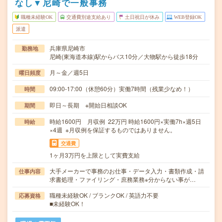
なし▼尼崎で一般事務
職種未経験OK
交通費別途支給あり
土日祝日が休み
WEB登録OK
派遣
兵庫県尼崎市
勤務地
尼崎(東海道本線)駅からバス10分／大物駅から徒歩18分
月～金／週5日
曜日頻度
09:00-17:00（休憩60分）実働7時間（残業少なめ！）
時間
即日～長期 ※開始日相談OK
期間
時給1600円 月収例 22万円 時給1600円×実働7h×週5日
時給
×4週 ※月収例を保証するものではありません。
交通費
1ヶ月3万円を上限として実費支給
大手メーカーで事務のお仕事・データ入力・書類作成・請
仕事内容
求書処理・ファイリング・庶務業務※分からない事が…
職種未経験OK / ブランクOK / 英語力不要
応募資格
■未経験OK！