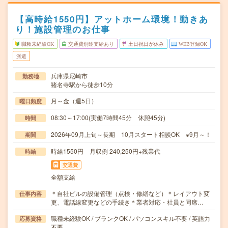
【高時給1550円】アットホーム環境！動きあ
り！施設管理のお仕事
職種未経験OK
交通費別途支給あり
土日祝日が休み
WEB登録OK
派遣
兵庫県尼崎市
勤務地
猪名寺駅から徒歩10分
月～金（週5日）
曜日頻度
08:30～17:00(実働7時間45分 休憩45分)
時間
2026年09月上旬～長期 10月スタート相談OK ※9月～！
期間
時給1550円 月収例 240,250円+残業代
時給
交通費
全額支給
＊自社ビルの設備管理（点検・修繕など）＊レイアウト変
仕事内容
更、電話線変更などの手続き＊業者対応・社員と同席…
職種未経験OK / ブランクOK / パソコンスキル不要 / 英語力
応募資格
不要