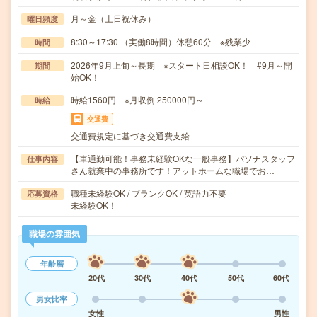
月～金（土日祝休み）
曜日頻度
8:30～17:30 （実働8時間）休憩60分 ※残業少
時間
2026年9月上旬～長期 ※スタート日相談OK！ #9月～開
期間
始OK！
時給1560円 ※月収例 250000円～
時給
交通費
交通費規定に基づき交通費支給
【車通勤可能！事務未経験OKな一般事務】パソナスタッフ
仕事内容
さん就業中の事務所です！アットホームな職場でお…
職種未経験OK / ブランクOK / 英語力不要
応募資格
未経験OK！
職場の雰囲気
年齢層
20代
30代
40代
50代
60代
男女比率
女性
男性