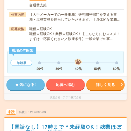
交通費支給
【大手メーカーでの一般事務】研究開発部門を支える事
仕事内容
務・庶務業務を担当していただきます。【具体的な業務…
職種未経験OK
応募資格
職種未経験OK！業界未経験OK！【こんな方におススメ！
まずはご応募ください／歓迎条件】一般企業での事…
職場の雰囲気
年齢層
20代
30代
40代
50代
60代
気になる!
応募へ進む
詳しく見る
派遣会社
アデコ株式会社
未読
掲載日
2026/08/09
【電話なし】17時まで＊未経験OK！残業ほぼ