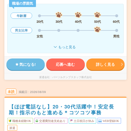
職場の雰囲気
年齢層
20代
30代
40代
50代
60代
男女比率
女性
男性
もっと見る
気になる!
応募へ進む
詳しく見る
派遣会社
パーソルテンプスタッフ株式会社
未読
掲載日
2026/08/09
【ほぼ電話なし】20・30代活躍中！安定長
期！指示のもと進める＊コツコツ事務
職種未経験OK
交通費別途支給あり
土日祝日が休み
WEB登録OK
派遣