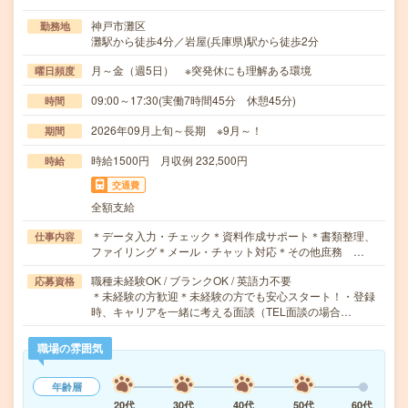
神戸市灘区
勤務地
灘駅から徒歩4分／岩屋(兵庫県)駅から徒歩2分
月～金（週5日） ※突発休にも理解ある環境
曜日頻度
09:00～17:30(実働7時間45分 休憩45分)
時間
2026年09月上旬～長期 ※9月～！
期間
時給1500円 月収例 232,500円
時給
交通費
全額支給
＊データ入力・チェック＊資料作成サポート＊書類整理、
仕事内容
ファイリング＊メール・チャット対応＊その他庶務 …
職種未経験OK / ブランクOK / 英語力不要
応募資格
＊未経験の方歓迎＊未経験の方でも安心スタート！・登録
時、キャリアを一緒に考える面談（TEL面談の場合…
職場の雰囲気
年齢層
20代
30代
40代
50代
60代