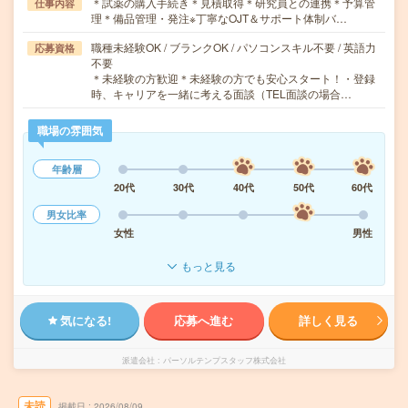
＊試薬の購入手続き＊見積取得＊研究員との連携＊予算管
仕事内容
理＊備品管理・発注※丁寧なOJT＆サポート体制バ…
職種未経験OK / ブランクOK / パソコンスキル不要 / 英語力
応募資格
不要
＊未経験の方歓迎＊未経験の方でも安心スタート！・登録
時、キャリアを一緒に考える面談（TEL面談の場合…
職場の雰囲気
年齢層
20代
30代
40代
50代
60代
男女比率
女性
男性
もっと見る
気になる!
応募へ進む
詳しく見る
派遣会社
パーソルテンプスタッフ株式会社
未読
掲載日
2026/08/09