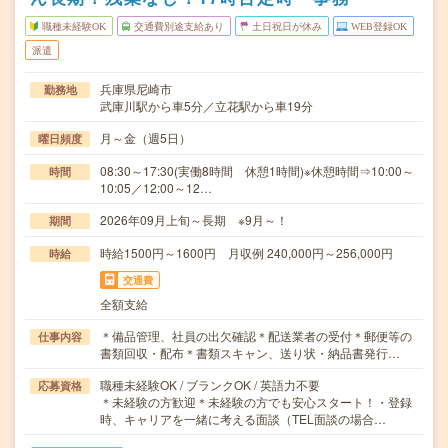
職種未経験OK
交通費別途支給あり
土日祝日が休み
WEB登録OK
派遣
兵庫県尼崎市
勤務地
武庫川駅から車5分／立花駅から車19分
月～金（週5日）
曜日頻度
08:30～17:30(実働8時間 休憩1時間)※休憩時間⇒10:00～
時間
10:05／12:00～12…
2026年09月上旬～長期 ※9月～！
期間
時給1500円～1600円 月収例 240,000円～256,000円
時給
交通費
全額支給
＊備品管理、社員の出欠確認＊配送業者の受付＊郵便等の
仕事内容
書類回収・配布＊書類スキャン、送り状・納品書発行…
職種未経験OK / ブランクOK / 英語力不要
応募資格
＊未経験の方歓迎＊未経験の方でも安心スタート！・登録
時、キャリアを一緒に考える面談（TEL面談の場合…