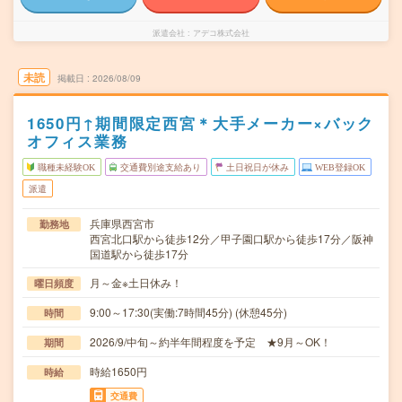
派遣会社
アデコ株式会社
未読
掲載日
2026/08/09
1650円↑期間限定西宮＊大手メーカー×バック
オフィス業務
職種未経験OK
交通費別途支給あり
土日祝日が休み
WEB登録OK
派遣
兵庫県西宮市
勤務地
西宮北口駅から徒歩12分／甲子園口駅から徒歩17分／阪神
国道駅から徒歩17分
月～金※土日休み！
曜日頻度
9:00～17:30(実働:7時間45分) (休憩45分)
時間
2026/9/中旬～約半年間程度を予定 ★9月～OK！
期間
時給1650円
時給
交通費