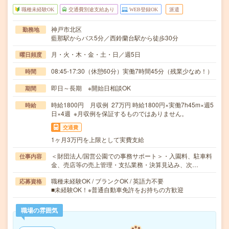
職種未経験OK
交通費別途支給あり
WEB登録OK
派遣
神戸市北区
勤務地
藍那駅からバス5分／西鈴蘭台駅から徒歩30分
月・火・木・金・土・日／週5日
曜日頻度
08:45-17:30（休憩60分）実働7時間45分（残業少なめ！）
時間
即日～長期 ※開始日相談OK
期間
時給1800円 月収例 27万円 時給1800円×実働7h45m×週5
時給
日×4週 ※月収例を保証するものではありません。
交通費
1ヶ月3万円を上限として実費支給
＜財団法人/国営公園での事務サポート＞・入園料、駐車料
仕事内容
金、売店等の売上管理・支払業務・決算見込み、次…
職種未経験OK / ブランクOK / 英語力不要
応募資格
■未経験OK！※普通自動車免許をお持ちの方歓迎
職場の雰囲気