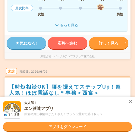
男女比率
女性
男性
もっと見る
気になる!
応募へ進む
詳しく見る
派遣会社
パーソルテンプスタッフ株式会社
未読
掲載日
2026/08/09
【時短相談OK】腰を据えてステップUp！超
人気！ほぼ電話なし＊事務＜西宮＞
職種未経験OK
交通費別途支給あり
土日祝日が休み
WEB登録OK
大人気！
エン派遣アプリ
派遣
派遣のお仕事情報がたくさん！プッシュ通知で受け取ろう！
兵庫県西宮市
勤務地
西宮駅から徒歩12分／香櫨園駅から徒歩14分
アプリをダウンロード
月～金（週5日） ※GW・お盆・年末年始は大型連休