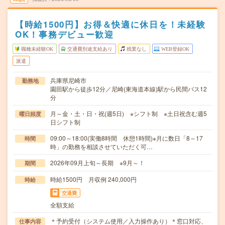
【時給1500円】お得＆快適に休日を！未経験
OK！事務デビュー歓迎
職種未経験OK
交通費別途支給あり
残業なし
WEB登録OK
派遣
兵庫県尼崎市
勤務地
園田駅から徒歩12分／尼崎(東海道本線)駅から民間バス12
分
月～金・土・日・祝(週5日) ※シフト制 ※土日祝含む週5
曜日頻度
日シフト制
09:00～18:00(実働8時間 休憩1時間)※月に数日「8～17
時間
時」の勤務を相談させていただく可…
2026年09月上旬～長期 ※9月～！
期間
時給1500円 月収例 240,000円
時給
交通費
全額支給
＊予約受付（システム使用／入力操作あり）＊窓口対応、
仕事内容