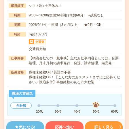
シフト制※土日休み！
曜日頻度
9:00～16:00(実働:6時間) (休憩60分) ※残業なし
時間
2026/9/上旬～長期（3カ月以上） ★9月～OK！
期間
時給1370円
時給
交通費
交通費支給
【物流会社での一般事務】主なお仕事内容としては、伝票
仕事内容
処理、月末月初の請求発行・発送、請求処理、備品発…
職種未経験OK / 英語力不要
応募資格
職種未経験OK！【こんな方におススメ！まずはご応募くだ
さい／歓迎条件】事務経験のある方大歓迎
職場の雰囲気
年齢層
20代
30代
40代
50代
60代
気になる!
応募へ進む
詳しく見る