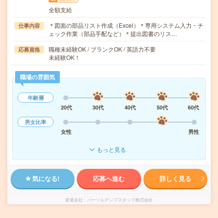
全額支給
＊図面の部品リスト作成（Excel）＊専用システム入力・チ
仕事内容
ェック作業（部品手配など）＊提出図書のリス…
職種未経験OK / ブランクOK / 英語力不要
応募資格
未経験OK！
職場の雰囲気
年齢層
20代
30代
40代
50代
60代
男女比率
女性
男性
もっと見る
気になる!
応募へ進む
詳しく見る
派遣会社
パーソルテンプスタッフ株式会社