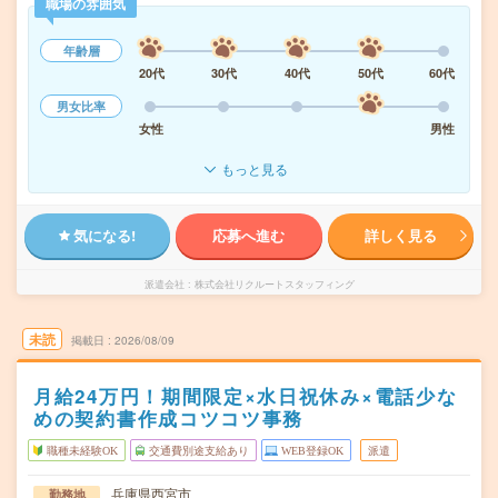
職場の雰囲気
年齢層
20代
30代
40代
50代
60代
男女比率
女性
男性
もっと見る
気になる!
応募へ進む
詳しく見る
派遣会社
株式会社リクルートスタッフィング
未読
掲載日
2026/08/09
月給24万円！期間限定×水日祝休み×電話少な
めの契約書作成コツコツ事務
職種未経験OK
交通費別途支給あり
WEB登録OK
派遣
兵庫県西宮市
勤務地