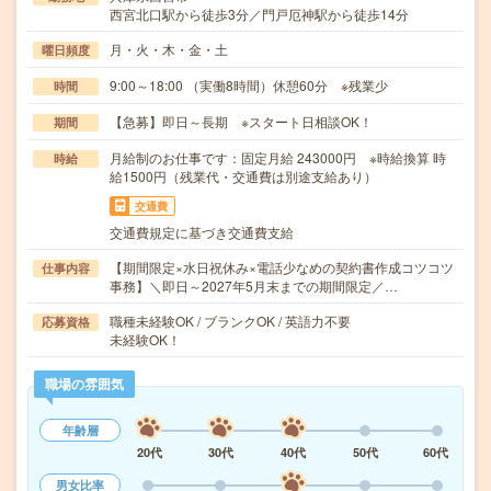
西宮北口駅から徒歩3分／門戸厄神駅から徒歩14分
月・火・木・金・土
曜日頻度
9:00～18:00 （実働8時間）休憩60分 ※残業少
時間
【急募】即日～長期 ※スタート日相談OK！
期間
月給制のお仕事です：固定月給 243000円 ※時給換算 時
時給
給1500円（残業代・交通費は別途支給あり）
交通費
交通費規定に基づき交通費支給
【期間限定×水日祝休み×電話少なめの契約書作成コツコツ
仕事内容
事務】＼即日～2027年5月末までの期間限定／…
職種未経験OK / ブランクOK / 英語力不要
応募資格
未経験OK！
職場の雰囲気
年齢層
20代
30代
40代
50代
60代
男女比率