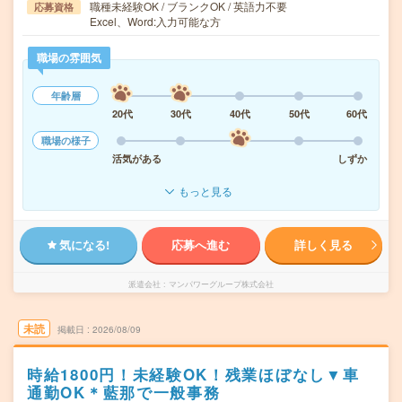
職種未経験OK / ブランクOK / 英語力不要
応募資格
Excel、Word:入力可能な方
職場の雰囲気
年齢層
20代
30代
40代
50代
60代
職場の様子
活気がある
しずか
もっと見る
気になる!
応募へ進む
詳しく見る
派遣会社
マンパワーグループ株式会社
未読
掲載日
2026/08/09
時給1800円！未経験OK！残業ほぼなし▼車
通勤OK＊藍那で一般事務