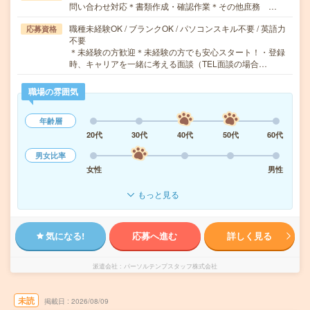
問い合わせ対応＊書類作成・確認作業＊その他庶務 …
職種未経験OK / ブランクOK / パソコンスキル不要 / 英語力
応募資格
不要
＊未経験の方歓迎＊未経験の方でも安心スタート！・登録
時、キャリアを一緒に考える面談（TEL面談の場合…
職場の雰囲気
年齢層
20代
30代
40代
50代
60代
男女比率
女性
男性
もっと見る
気になる!
応募へ進む
詳しく見る
派遣会社
パーソルテンプスタッフ株式会社
未読
掲載日
2026/08/09