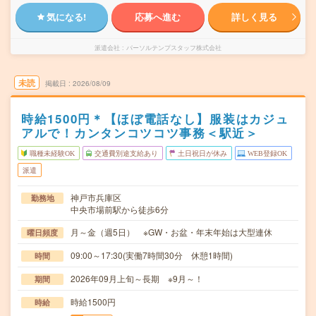
気になる!
応募へ進む
詳しく見る
派遣会社
パーソルテンプスタッフ株式会社
未読
掲載日
2026/08/09
時給1500円＊【ほぼ電話なし】服装はカジュ
アルで！カンタンコツコツ事務＜駅近＞
職種未経験OK
交通費別途支給あり
土日祝日が休み
WEB登録OK
派遣
神戸市兵庫区
勤務地
中央市場前駅から徒歩6分
月～金（週5日） ※GW・お盆・年末年始は大型連休
曜日頻度
09:00～17:30(実働7時間30分 休憩1時間)
時間
2026年09月上旬～長期 ※9月～！
期間
時給1500円
時給