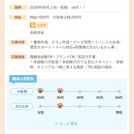
2026年09月上旬～長期 ※9月～！
期間
時給1550円 月収例 248,000円
時給
交通費
全額支給
＊書類作成、チラシ作成＊データ管理＊イベントの企画・
仕事内容
運営サポート＊メール対応※同業務の方がいるから事…
職種未経験OK / ブランクOK / 英語力不要
応募資格
＊未経験の方歓迎＊未経験の方でも安心スタート！・登録
時、キャリアを一緒に考える面談（TEL面談の場合…
職場の雰囲気
年齢層
20代
30代
40代
50代
60代
男女比率
女性
男性
もっと見る