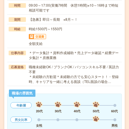
09:00～17:00(実働7時間 休憩1時間)※10～16時まで時短
時間
相談可能です
【急募】即日～長期 ※8月～！
期間
時給1500円～1550円
時給
交通費
全額支給
＊データ集計＊資料作成補助＊売上データ確認＊経費デー
仕事内容
タ集計＊庶務業務
職種未経験OK / ブランクOK / パソコンスキル不要 / 英語力
応募資格
不要
＊未経験の方歓迎＊未経験の方でも安心スタート！・登録
時、キャリアを一緒に考える面談（TEL面談の場合…
職場の雰囲気
年齢層
20代
30代
40代
50代
60代
男女比率
女性
男性