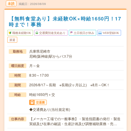
未読
掲載日
2026/08/09
【無料食堂あり】未経験OK×時給1650円！17
時まで！事務
職種未経験OK
交通費別途支給あり
土日祝日が休み
WEB登録OK
派遣
兵庫県尼崎市
勤務地
尼崎(阪神線)駅からバス7分
月～金
曜日頻度
8:30～17:00
時間
2026/8/17～長期 ※長期(2ヶ月以上) ※8月～OK！
期間
時給1650円＋交
時給
交通費
◆交通費あり(当社規定有)
【メーカー工場での一般事務】・製造指図書の発行・製造
仕事内容
実績及び在庫の確認・生産計画及び調整補助業務・売…