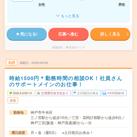
女性
男性
もっと見る
気になる!
応募へ進む
詳しく見る
派遣会社
株式会社パソナ
未読
掲載日
2026/08/09
時給1500円＊勤務時間の相談OK！社員さん
のサポートメインのお仕事！
職種未経験OK
交通費別途支給あり
土日祝日が休み
WEB登録OK
派遣
神戸市中央区
勤務地
三ノ宮駅から徒歩10分／三宮・花時計前駅から徒歩6分／
神戸三宮(阪急・神戸高速)駅から---分
月～金（週5日） ※土日祝日お休み！
曜日頻度