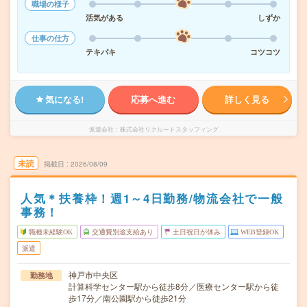
職場の様子
活気がある
しずか
仕事の仕方
テキパキ
コツコツ
気になる!
応募へ進む
詳しく見る
派遣会社
株式会社リクルートスタッフィング
未読
掲載日
2026/08/09
人気＊扶養枠！週1～4日勤務/物流会社で一般
事務！
職種未経験OK
交通費別途支給あり
土日祝日が休み
WEB登録OK
派遣
神戸市中央区
勤務地
計算科学センター駅から徒歩8分／医療センター駅から徒
歩17分／南公園駅から徒歩21分