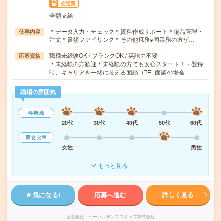
交通費
全額支給
＊データ入力・チェック＊資料作成サポート＊備品管理・
仕事内容
注文＊書類ファイリング＊その他庶務※同業務の方が…
職種未経験OK / ブランクOK / 英語力不要
応募資格
＊未経験の方歓迎＊未経験の方でも安心スタート！・登録
時、キャリアを一緒に考える面談（TEL面談の場合…
職場の雰囲気
年齢層
20代
30代
40代
50代
60代
男女比率
女性
男性
もっと見る
気になる!
応募へ進む
詳しく見る
派遣会社
パーソルテンプスタッフ株式会社