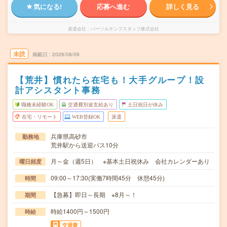
気になる!
応募へ進む
詳しく見る
派遣会社
パーソルテンプスタッフ株式会社
未読
掲載日
2026/08/09
【荒井】慣れたら在宅も！大手グループ！設
計アシスタント事務
職種未経験OK
交通費別途支給あり
土日祝日が休み
在宅・リモート
WEB登録OK
派遣
兵庫県高砂市
勤務地
荒井駅から送迎バス10分
月～金（週5日） ※基本土日祝休み 会社カレンダーあり
曜日頻度
09:00～17:30(実働7時間45分 休憩45分)
時間
【急募】即日～長期 ※8月～！
期間
時給1400円～1500円
時給
交通費