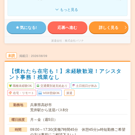
もっと見る
気になる!
応募へ進む
詳しく見る
派遣会社
株式会社パソナ
未読
掲載日
2026/08/09
【慣れたら在宅も！】未経験歓迎！アシスタ
ント事務！残業なし
職種未経験OK
交通費別途支給あり
土日祝日が休み
在宅・リモート
WEB登録OK
派遣
兵庫県高砂市
勤務地
荒井駅から送迎バス8分
月～金（週5日）
曜日頻度
09:00～17:30(実働7時間45分 休憩45分)※時短勤務ご希望
時間
の方は事前にご相談下さい！