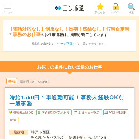
メニュー
気になる!
ログイン
検索
【電話対応なし】制服なし！長期！残業なし！17時台定時
＊事務のお仕事
のお仕事情報は、掲載が終了しています
掲載時の情報は、
ページ下部
からご覧いただけます。
お探しの条件に近い派遣のお仕事
未読
掲載日
2026/08/09
時給1560円＊車通勤可能！事務未経験OKな
一般事務
職種未経験OK
交通費別途支給あり
土日祝日が休み
WEB登録OK
派遣
神戸市西区
勤務地
明石駅からバス10分／伊川谷駅からバス15分