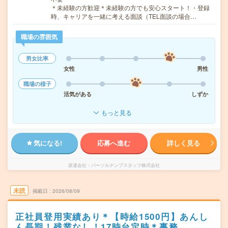
＊未経験の方歓迎＊未経験の方でも安心スタート！・登録
時、キャリアを一緒に考える面談（TEL面談の場合…
職場の雰囲気
男女比率
女性
男性
職場の様子
活気がある
しずか
もっと見る
気になる!
応募へ進む
詳しく見る
派遣会社
パーソルテンプスタッフ株式会社
未読
掲載日
2026/08/09
正社員登用実績あり＊【時給1500円】あんし
ん長期！残業なし！17時台定時＊事務