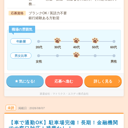
務…
ブランクOK / 英語力不要
応募資格
銀行経験ある方歓迎
職場の雰囲気
年齢層
20代
30代
40代
50代
60代
男女比率
女性
男性
気になる!
応募へ進む
詳しく見る
派遣会社
マトリクス・エスディ株式会社
未読
掲載日
2026/08/07
【車で通勤OK】駐車場完備！長期！金融機関