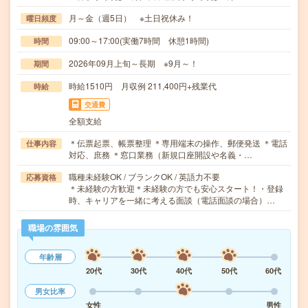
月～金（週5日） ※土日祝休み！
曜日頻度
09:00～17:00(実働7時間 休憩1時間)
時間
2026年09月上旬～長期 ※9月～！
期間
時給1510円 月収例 211,400円+残業代
時給
交通費
全額支給
＊伝票起票、帳票整理 ＊専用端末の操作、郵便発送 ＊電話
仕事内容
対応、庶務 ＊窓口業務（新規口座開設や名義・…
職種未経験OK / ブランクOK / 英語力不要
応募資格
＊未経験の方歓迎＊未経験の方でも安心スタート！・登録
時、キャリアを一緒に考える面談（電話面談の場合）…
職場の雰囲気
年齢層
20代
30代
40代
50代
60代
男女比率
女性
男性