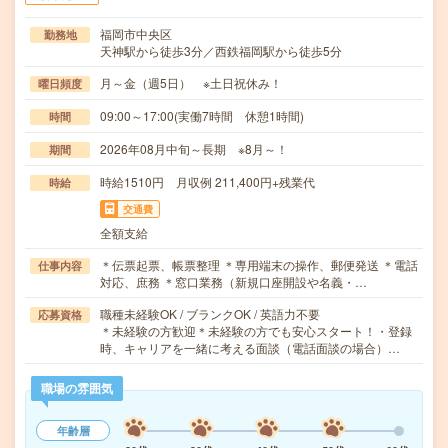
福岡市中央区
勤務地
天神駅から徒歩3分／西鉄福岡駅から徒歩5分
月～金（週5日） ※土日祝休み！
曜日頻度
09:00～17:00(実働7時間 休憩1時間)
時間
2026年08月中旬～長期 ※8月～！
期間
時給1510円 月収例 211,400円+残業代
時給
交通費
全額支給
＊伝票起票、帳票整理 ＊専用端末の操作、郵便発送 ＊電話
仕事内容
対応、庶務 ＊窓口業務（新規口座開設や名義・…
職種未経験OK / ブランクOK / 英語力不要
応募資格
＊未経験の方歓迎＊未経験の方でも安心スタート！・登録
時、キャリアを一緒に考える面談（電話面談の場合）…
職場の雰囲気
年齢層