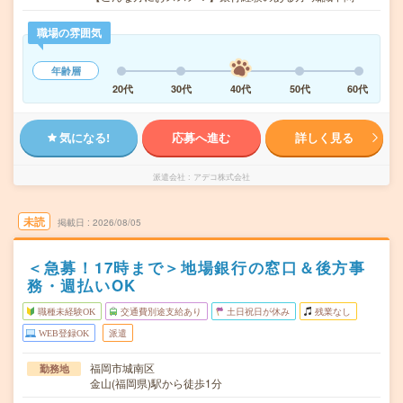
職場の雰囲気
年齢層
20代
30代
40代
50代
60代
気になる!
応募へ進む
詳しく見る
派遣会社
アデコ株式会社
未読
掲載日
2026/08/05
＜急募！17時まで＞地場銀行の窓口＆後方事
務・週払いOK
職種未経験OK
交通費別途支給あり
土日祝日が休み
残業なし
WEB登録OK
派遣
福岡市城南区
勤務地
金山(福岡県)駅から徒歩1分