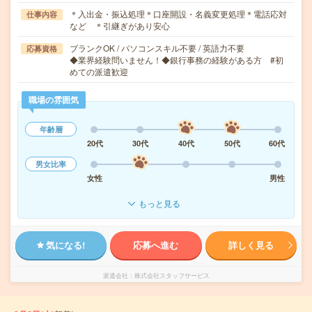
＊入出金・振込処理＊口座開設・名義変更処理＊電話応対
仕事内容
など ＊引継ぎがあり安心
ブランクOK / パソコンスキル不要 / 英語力不要
応募資格
◆業界経験問いません！◆銀行事務の経験がある方 #初
めての派遣歓迎
職場の雰囲気
年齢層
20代
30代
40代
50代
60代
男女比率
女性
男性
もっと見る
気になる!
応募へ進む
詳しく見る
派遣会社
株式会社スタッフサービス