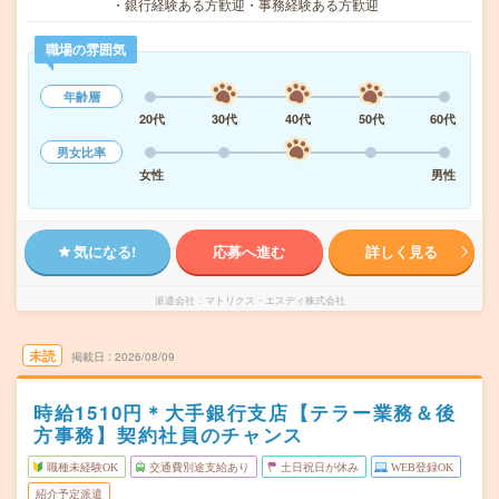
・銀行経験ある方歓迎・事務経験ある方歓迎
職場の雰囲気
年齢層
20代
30代
40代
50代
60代
男女比率
女性
男性
気になる!
応募へ進む
詳しく見る
派遣会社
マトリクス・エスディ株式会社
未読
掲載日
2026/08/09
時給1510円＊大手銀行支店【テラー業務＆後
方事務】契約社員のチャンス
職種未経験OK
交通費別途支給あり
土日祝日が休み
WEB登録OK
紹介予定派遣