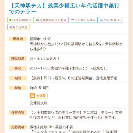
【天神駅チカ】残業少幅広い年代活躍中銀行
でのテラー
職種未経験OK
交通費別途支給あり
土日祝日が休み
WEB登録OK
紹介予定派遣
福岡市中央区
勤務地
天神駅から徒歩1分／西鉄福岡駅から徒歩5分／天神南駅か
ら徒歩6分
月～金※土日休み！
曜日頻度
9:00～17:00(実働:7時間) (休憩60分) ※残業なし
時間
【急募】即日～最長6ヶ月の派遣期間後、直接雇用予定
期間
時給1510円
時給
交通費
交通費支給
【大手都市銀行でのテラー業務】主に窓口（テラー）業務
仕事内容
や後方事務など、銀行支店内の接客を伴うお仕事です…
職種未経験OK / 英語力不要
応募資格
【こんな方におススメ！】銀行経験のある方 知識不問