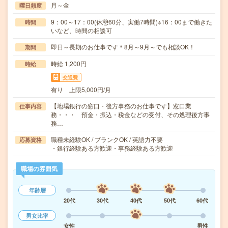
月～金
曜日頻度
9：00～17：00(休憩60分、実働7時間)※16：00まで働きた
時間
いなど、時間の相談可
即日～長期のお仕事です＊8月～9月～でも相談OK！
期間
時給 1,200円
時給
交通費
有り 上限5,000円/月
【地場銀行の窓口・後方事務のお仕事です】窓口業
仕事内容
務・・・ 預金・振込・税金などの受付、その処理後方事
務…
職種未経験OK / ブランクOK / 英語力不要
応募資格
・銀行経験ある方歓迎・事務経験ある方歓迎
職場の雰囲気
年齢層
20代
30代
40代
50代
60代
男女比率
女性
男性