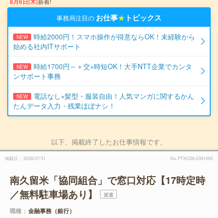
8月6日(木)
新着!
お仕事
★
トピックス
事務局注目の
時給2000円！スマホ操作が得意ならOK！未経験から
NEW
始める社内ITサポート
時給1700円～＋交×時短OK！大手NTT企業でカンタ
NEW
ンサポート事務
電話なし×髪型・服装自由！人気マンガに関するかん
NEW
たんデータ入力・残業ほぼナシ！
以下、掲載終了したお仕事情報です。
掲載日
2026/07/31
No.PTKO26-0391092
南久留米「協同組合」で窓口対応【17時定時
／無料駐車場あり】
派遣
職種
金融事務（銀行）