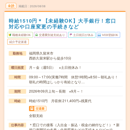
未読
掲載日
2026/08/08
時給1510円＊【未経験OK】大手銀行！窓口
対応や口座変更の手続きなど
職種未経験OK
交通費別途支給あり
土日祝日が休み
WEB登録OK
紹介予定派遣
福岡県久留米市
勤務地
西鉄久留米駅から徒歩10分
月～金（週5日） ※土日祝休み！
曜日頻度
09:00～17:00(実働7時間 休憩1時間)※8:50～朝礼あり！
時間
朝礼の時間はしっかり有給となり…
2026年09月上旬～長期 ※9月～！
期間
時給1510円 月収例 211,400円+残業代
時給
交通費
全額支給
＊窓口での接客（入出金・振込・税金の納付など！）＊新
仕事内容
規口座開設や名義・住所変更などの手続き＊ロビーで…