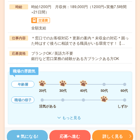
時給1200円 月収例：189,000円（1200円×実働7.5時間
時給
×21日間）
交通費
全額支給
＊窓口でのお客様対応＊更新の案内＊未収金の対応＊困っ
仕事内容
た時はすぐ後ろに相談できる職員がいる環境です！【…
ブランクOK / 英語力不要
応募資格
銀行など窓口業務の経験がある方ブランクある方OK
職場の雰囲気
年齢層
20代
30代
40代
50代
60代
職場の様子
活気がある
しずか
もっと見る
気になる!
応募へ進む
詳しく見る