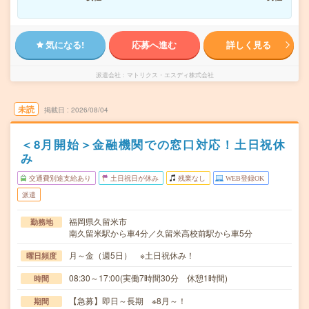
気になる!
応募へ進む
詳しく見る
派遣会社
マトリクス・エスディ株式会社
未読
掲載日
2026/08/04
＜8月開始＞金融機関での窓口対応！土日祝休
み
交通費別途支給あり
土日祝日が休み
残業なし
WEB登録OK
派遣
福岡県久留米市
勤務地
南久留米駅から車4分／久留米高校前駅から車5分
月～金（週5日） ※土日祝休み！
曜日頻度
08:30～17:00(実働7時間30分 休憩1時間)
時間
【急募】即日～長期 ※8月～！
期間