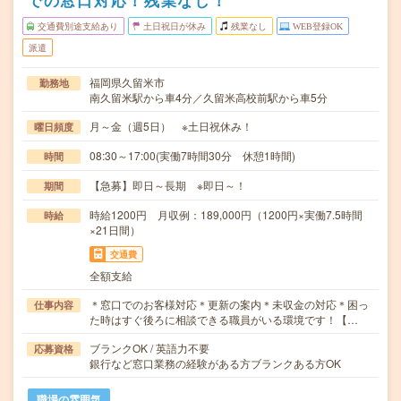
での窓口対応！残業なし！
交通費別途支給あり
土日祝日が休み
残業なし
WEB登録OK
派遣
福岡県久留米市
勤務地
南久留米駅から車4分／久留米高校前駅から車5分
月～金（週5日） ※土日祝休み！
曜日頻度
08:30～17:00(実働7時間30分 休憩1時間)
時間
【急募】即日～長期 ※即日～！
期間
時給1200円 月収例：189,000円（1200円×実働7.5時間
時給
×21日間）
交通費
全額支給
＊窓口でのお客様対応＊更新の案内＊未収金の対応＊困っ
仕事内容
た時はすぐ後ろに相談できる職員がいる環境です！【…
ブランクOK / 英語力不要
応募資格
銀行など窓口業務の経験がある方ブランクある方OK
職場の雰囲気