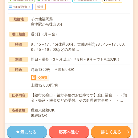
WEB登録OK
派遣
その他福岡県
勤務地
唐津駅から徒歩8分
週5日（月～金）
曜日頻度
8：45～17：45(休憩60分、実働8時間)※8：45～17：00、
時間
8：45～16：00などの希望…
即日～長期（3ヶ月以上）＊8月～9月～でも相談OK！
期間
時給1350円 ＊週払いOK
時給
交通費
上限12,000円/月
【銀行の窓口・後方事務のお仕事です】窓口業務・・・預
仕事内容
金・振込・税金などの受付、その処理後方事務・・・…
職種未経験OK
応募資格
未経験OK
気になる!
応募へ進む
詳しく見る