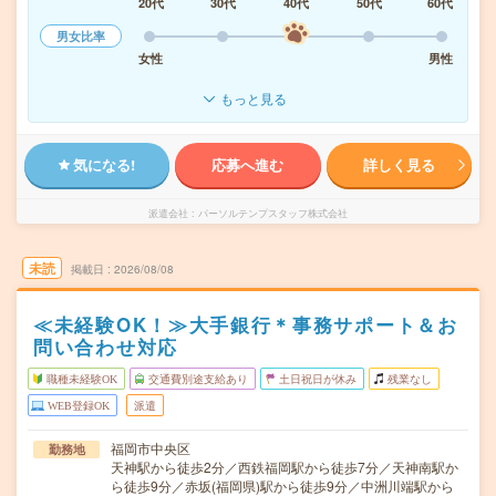
20代
30代
40代
50代
60代
男女比率
女性
男性
もっと見る
気になる!
応募へ進む
詳しく見る
派遣会社
パーソルテンプスタッフ株式会社
未読
掲載日
2026/08/08
≪未経験OK！≫大手銀行＊事務サポート＆お
問い合わせ対応
職種未経験OK
交通費別途支給あり
土日祝日が休み
残業なし
WEB登録OK
派遣
福岡市中央区
勤務地
天神駅から徒歩2分／西鉄福岡駅から徒歩7分／天神南駅か
ら徒歩9分／赤坂(福岡県)駅から徒歩9分／中洲川端駅から