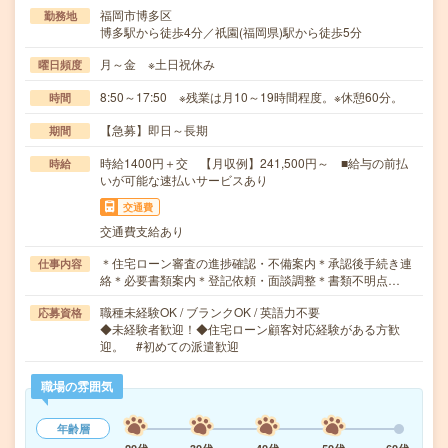
福岡市博多区
勤務地
博多駅から徒歩4分／祇園(福岡県)駅から徒歩5分
月～金 ※土日祝休み
曜日頻度
8:50～17:50 ※残業は月10～19時間程度。※休憩60分。
時間
【急募】即日～長期
期間
時給1400円＋交 【月収例】241,500円～ ■給与の前払
時給
いが可能な速払いサービスあり
交通費
交通費支給あり
＊住宅ローン審査の進捗確認・不備案内＊承認後手続き連
仕事内容
絡＊必要書類案内＊登記依頼・面談調整＊書類不明点…
職種未経験OK / ブランクOK / 英語力不要
応募資格
◆未経験者歓迎！◆住宅ローン顧客対応経験がある方歓
迎。 #初めての派遣歓迎
職場の雰囲気
年齢層