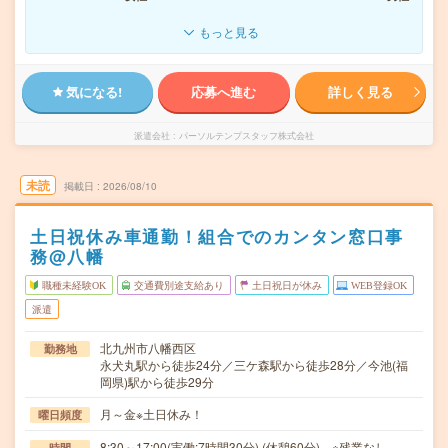
もっと見る
気になる!
応募へ進む
詳しく見る
派遣会社
パーソルテンプスタッフ株式会社
未読
掲載日
2026/08/10
土日祝休み車通勤！組合でのカンタン窓口事
務@八幡
職種未経験OK
交通費別途支給あり
土日祝日が休み
WEB登録OK
派遣
北九州市八幡西区
勤務地
永犬丸駅から徒歩24分／三ケ森駅から徒歩28分／今池(福
岡県)駅から徒歩29分
月～金※土日休み！
曜日頻度
8:30～17:00(実働:7時間30分) (休憩60分) ※残業なし
時間