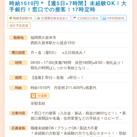
時給1510円＊【週5日×7時間】未経験OK！大
手銀行！窓口での接客！17時定時
職種未経験OK
交通費別途支給あり
土日祝日が休み
WEB登録OK
紹介予定派遣
福岡県久留米市
勤務地
西鉄久留米駅から徒歩10分
月～金（週5日） ※土日祝休み！
曜日頻度
09:00～17:00(実働7時間 休憩1時間)※8:50～朝礼あり！
時間
朝礼の時間はしっかり有給となり…
【急募】即日～長期 ※即日～！
期間
時給1510円 月収例 211,400円+残業代
時給
交通費
全額支給
＊窓口での接客（入出金・振込・税金の納付など！）＊新
仕事内容
規口座開設や名義・住所変更などの手続き＊ロビーで…
職種未経験OK / ブランクOK / 英語力不要
応募資格
＊未経験の方歓迎＊未経験の方でも安心スタート！・登録