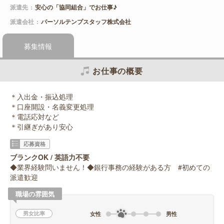
派遣先
安心の「協同組合」でお仕事♪
派遣会社
パーソルテンプスタッフ株式会社
募集情報
お仕事の概要
＊入出金・振込処理
＊口座開設・名義変更処理
＊電話応対など
＊引継ぎがあり安心
応募資格
ブランクOK / 英語力不要
◆業界経験問いません！◆銀行事務の経験がある方 #初めての
派遣歓迎
職場の雰囲気
男女比率
女性
男性