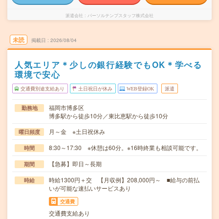
派遣会社
パーソルテンプスタッフ株式会社
未読
掲載日
2026/08/04
人気エリア＊少しの銀行経験でもOK＊学べる
環境で安心
交通費別途支給あり
土日祝日が休み
WEB登録OK
派遣
福岡市博多区
勤務地
博多駅から徒歩10分／東比恵駅から徒歩10分
月～金 ※土日祝休み
曜日頻度
8:30～17:30 ※休憩は60分。※16時終業も相談可能です。
時間
【急募】即日～長期
期間
時給1300円＋交 【月収例】208,000円～ ■給与の前払
時給
いが可能な速払いサービスあり
交通費
交通費支給あり