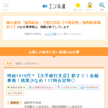
メニュー
気になる!
ログイン
検索
南久留米「協同組合」で窓口対応【17時定時／無料駐車場
あり】
のお仕事情報は、掲載が終了しています
掲載時の情報は、
ページ下部
からご覧いただけます。
お探しの条件に近い派遣のお仕事
未読
掲載日
2026/08/10
時給1510円＊【大手銀行支店】駅すぐ！金融
事務！残業少なめ！17時台定時〇
職種未経験OK
交通費別途支給あり
土日祝日が休み
WEB登録OK
紹介予定派遣
福岡市中央区
勤務地
天神駅から徒歩3分／西鉄福岡駅から徒歩5分