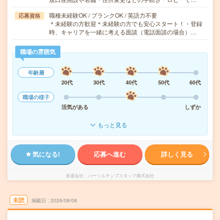
職種未経験OK / ブランクOK / 英語力不要
応募資格
＊未経験の方歓迎＊未経験の方でも安心スタート！・登録
時、キャリアを一緒に考える面談（電話面談の場合）…
職場の雰囲気
年齢層
20代
30代
40代
50代
60代
職場の様子
活気がある
しずか
もっと見る
気になる!
応募へ進む
詳しく見る
派遣会社
パーソルテンプスタッフ株式会社
未読
掲載日
2026/08/08