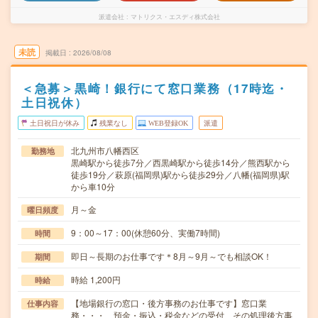
派遣会社
マトリクス・エスディ株式会社
未読
掲載日
2026/08/08
＜急募＞黒崎！銀行にて窓口業務（17時迄・
土日祝休）
土日祝日が休み
残業なし
WEB登録OK
派遣
北九州市八幡西区
勤務地
黒崎駅から徒歩7分／西黒崎駅から徒歩14分／熊西駅から
徒歩19分／萩原(福岡県)駅から徒歩29分／八幡(福岡県)駅
から車10分
月～金
曜日頻度
9：00～17：00(休憩60分、実働7時間)
時間
即日～長期のお仕事です＊8月～9月～でも相談OK！
期間
時給 1,200円
時給
【地場銀行の窓口・後方事務のお仕事です】窓口業
仕事内容
務・・・ 預金・振込・税金などの受付、その処理後方事