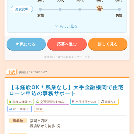
20代
30代
40代
50代
60代
男女比率
女性
男性
もっと見る
気になる!
応募へ進む
詳しく見る
派遣会社
株式会社スタッフサービス
未読
掲載日
2026/08/07
【未経験OK＊残業なし】大手金融機関で住宅
ローン申込の事務サポート
職種未経験OK
交通費別途支給あり
土日祝日が休み
残業なし
WEB登録OK
派遣
福岡市西区
勤務地
姪浜駅から徒歩1分