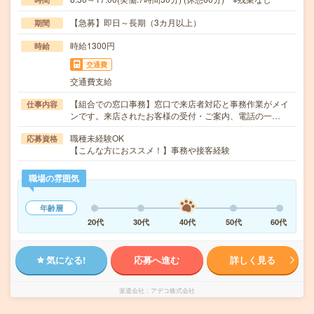
【急募】即日～長期（3カ月以上）
期間
時給1300円
時給
交通費
交通費支給
【組合での窓口事務】窓口で来店者対応と事務作業がメイ
仕事内容
ンです。来店されたお客様の受付・ご案内、電話の一…
職種未経験OK
応募資格
【こんな方におススメ！】事務や接客経験
職場の雰囲気
年齢層
20代
30代
40代
50代
60代
気になる!
応募へ進む
詳しく見る
派遣会社
アデコ株式会社