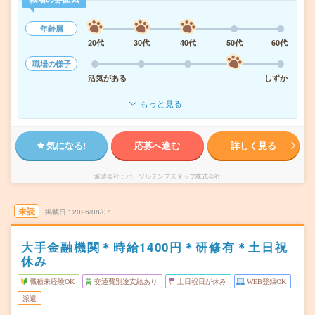
年齢層
20代
30代
40代
50代
60代
職場の様子
活気がある
しずか
もっと見る
気になる!
応募へ進む
詳しく見る
派遣会社
パーソルテンプスタッフ株式会社
未読
掲載日
2026/08/07
大手金融機関＊時給1400円＊研修有＊土日祝
休み
職種未経験OK
交通費別途支給あり
土日祝日が休み
WEB登録OK
派遣