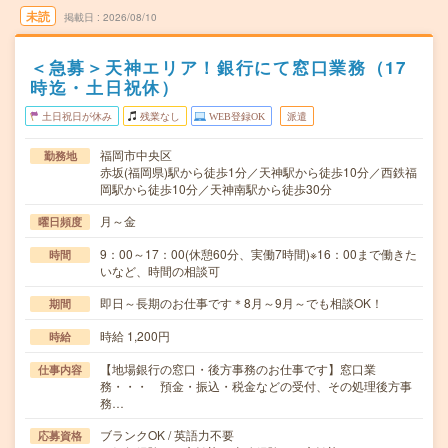
未読
掲載日
2026/08/10
＜急募＞天神エリア！銀行にて窓口業務（17
時迄・土日祝休）
土日祝日が休み
残業なし
WEB登録OK
派遣
福岡市中央区
勤務地
赤坂(福岡県)駅から徒歩1分／天神駅から徒歩10分／西鉄福
岡駅から徒歩10分／天神南駅から徒歩30分
月～金
曜日頻度
9：00～17：00(休憩60分、実働7時間)※16：00まで働きた
時間
いなど、時間の相談可
即日～長期のお仕事です＊8月～9月～でも相談OK！
期間
時給 1,200円
時給
【地場銀行の窓口・後方事務のお仕事です】窓口業
仕事内容
務・・・ 預金・振込・税金などの受付、その処理後方事
務…
ブランクOK / 英語力不要
応募資格