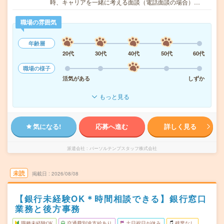
時、キャリアを一緒に考える面談（電話面談の場合）…
職場の雰囲気
年齢層
20代
30代
40代
50代
60代
職場の様子
活気がある
しずか
もっと見る
気になる!
応募へ進む
詳しく見る
派遣会社
パーソルテンプスタッフ株式会社
未読
掲載日
2026/08/08
【銀行未経験OK＊時間相談できる】銀行窓口
業務と後方事務
職種未経験OK
交通費別途支給あり
土日祝日が休み
残業なし