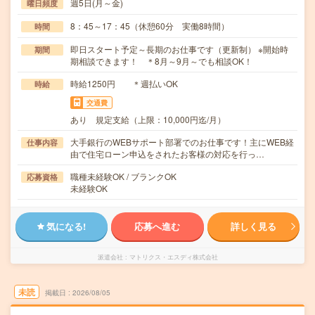
週5日(月～金)
曜日頻度
8：45～17：45（休憩60分 実働8時間）
時間
即日スタート予定～長期のお仕事です（更新制） ※開始時
期間
期相談できます！ ＊8月～9月～でも相談OK！
時給1250円 ＊週払いOK
時給
交通費
あり 規定支給（上限：10,000円迄/月）
大手銀行のWEBサポート部署でのお仕事です！主にWEB経
仕事内容
由で住宅ローン申込をされたお客様の対応を行っ…
職種未経験OK / ブランクOK
応募資格
未経験OK
気になる!
応募へ進む
詳しく見る
派遣会社
マトリクス・エスディ株式会社
未読
掲載日
2026/08/05