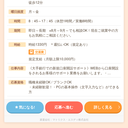
徒歩12分
月～金
曜日頻度
8：45～17：45（休憩1時間／実働8時間）
時間
即日～長期 ※8月～9月～でも相談OK！現在ご就業中の方
期間
もお気軽にご相談ください。
時給1330円 ＊週払いOK（規定あり）
時給
交通費
規定支給（月額上限10,000円）
《大手銀行での新規口座開設サポート》WEBから口座開設
仕事内容
をされるお客様のサポート業務をお願いします。・…
職種未経験OK / ブランクOK
応募資格
・未経験歓迎！・PCの基本操作（文字入力など）ができる
方
気になる!
応募へ進む
詳しく見る
派遣会社
マトリクス・エスディ株式会社