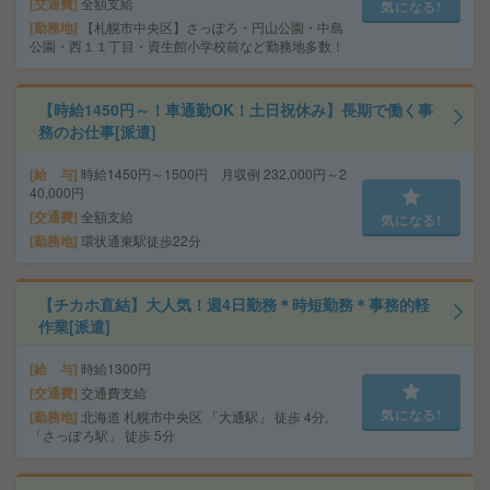
交通費
全額支給
気になる!
勤務地
【札幌市中央区】さっぽろ・円山公園・中島
公園・西１１丁目・資生館小学校前など勤務地多数！
【時給1450円～！車通勤OK！土日祝休み】長期で働く事
務のお仕事[派遣]
給 与
時給1450円～1500円 月収例 232,000円～2
40,000円
交通費
全額支給
気になる!
勤務地
環状通東駅徒歩22分
【チカホ直結】大人気！週4日勤務＊時短勤務＊事務的軽
作業[派遣]
給 与
時給1300円
交通費
交通費支給
気になる!
勤務地
北海道 札幌市中央区 「大通駅」 徒歩 4分,
「さっぽろ駅」 徒歩 5分