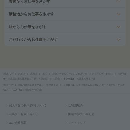
職種からお仕事をさがす
勤務地からお仕事をさがす
駅からお仕事をさがす
こだわりからお仕事をさがす
派遣TOP
北海道
北海道
東区
日研トータルソーシング株式会社 メディカルケア事業部
≪週4日
5h～≫志望動機も履歴書も不要！＊身の回りのお手伝い（110006105）の派遣の仕事詳細
派遣TOP
札幌市営地下鉄東豊線
環状通東駅
≪週4日5h～≫志望動機も履歴書も不要！＊身の回りのお手
伝い（110006105）の派遣の仕事詳細
個人情報の取り扱いについて
ご利用規約
ヘルプ・お問い合わせ
掲載のお問い合わせ
エン会社概要
サイトマップ