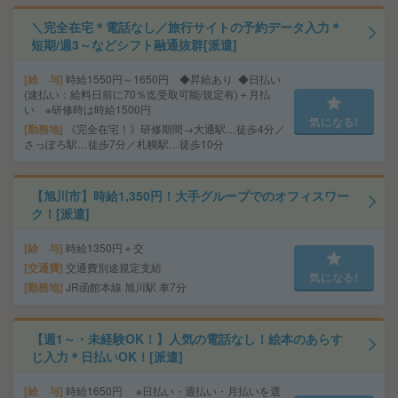
＼完全在宅＊電話なし／旅行サイトの予約データ入力＊
短期/週3～などシフト融通抜群[派遣]
給 与
時給1550円～1650円 ◆昇給あり ◆日払い
(速払い：給料日前に70％迄受取可能/規定有)＋月払
い ※研修時は時給1500円
気になる!
勤務地
《完全在宅！》研修期間→大通駅…徒歩4分／
さっぽろ駅…徒歩7分／札幌駅…徒歩10分
【旭川市】時給1,350円！大手グループでのオフィスワー
ク！[派遣]
給 与
時給1350円＋交
交通費
交通費別途規定支給
気になる!
勤務地
JR函館本線 旭川駅 車7分
【週1～・未経験OK！】人気の電話なし！絵本のあらす
じ入力＊日払いOK！[派遣]
給 与
時給1650円 ※日払い・週払い・月払いを選