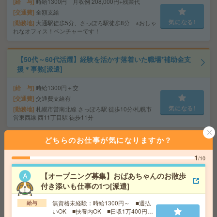
給 与
時給1300円 月収例 208,000円+残業代
交通費
全額支給
気になる!
勤務地
大通駅徒歩5分、さっぽろ駅徒歩8分 ※おしゃ
れなオフィス！ベンチャーです！
【50代～60代活躍】経験を活かす落着いた職場*補助金支
援＊事務[派遣]
給 与
時給1300円＋交
交通費
交通費支給有
気になる!
勤務地
札幌市営南北線 さっぽろ駅 徒歩10分/札幌市
営東西線 西11丁目駅 徒歩11分
どちらのお仕事が気になりますか？
＼週1～＆時短もOK／図書館、新規書籍の情報を入力す
るだけ！WワークOK[派遣]
1
/10
給 与
時給1800円
【オープニング募集】おばあちゃんのお散歩
交通費
交通費込
付き添いも仕事の1つ[派遣]
気になる!
勤務地
札幌駅/さっぽろ駅/大通り駅より徒歩5分、西1
無資格未経験：時給1300円～ ■週払
1丁目、すすきの駅より徒歩10分
給与
いOK ■扶養内OK ■日収1万400円以