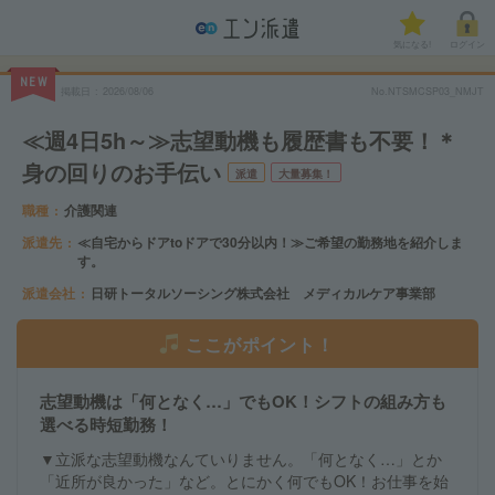
気になる!
ログイン
NEW
掲載日
2026/08/06
No.NTSMCSP03_NMJT
≪週4日5h～≫志望動機も履歴書も不要！＊
身の回りのお手伝い
派遣
大量募集！
職種
介護関連
派遣先
≪自宅からドアtoドアで30分以内！≫ご希望の勤務地を紹介しま
す。
派遣会社
日研トータルソーシング株式会社 メディカルケア事業部
ここがポイント！
志望動機は「何となく…」でもOK！シフトの組み方も
選べる時短勤務！
▼立派な志望動機なんていりません。「何となく…」とか
「近所が良かった」など。とにかく何でもOK！お仕事を始