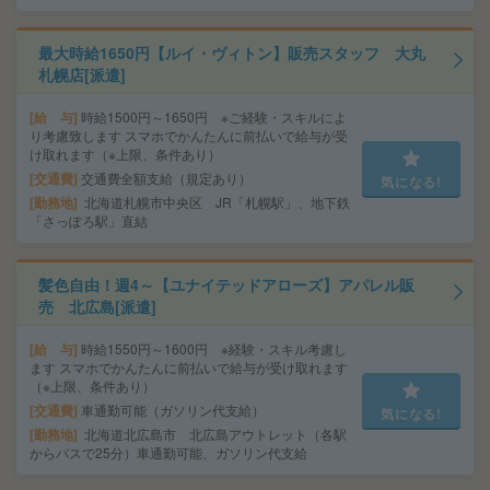
最大時給1650円【ルイ・ヴィトン】販売スタッフ 大丸
札幌店[派遣]
給 与
時給1500円～1650円 ※ご経験・スキルによ
り考慮致します スマホでかんたんに前払いで給与が受
け取れます（※上限、条件あり）
交通費
交通費全額支給（規定あり）
気になる!
勤務地
北海道札幌市中央区 JR「札幌駅」、地下鉄
「さっぽろ駅」直結
髪色自由！週4～【ユナイテッドアローズ】アパレル販
売 北広島[派遣]
給 与
時給1550円～1600円 ※経験・スキル考慮し
ます スマホでかんたんに前払いで給与が受け取れます
（※上限、条件あり）
交通費
車通勤可能（ガソリン代支給）
気になる!
勤務地
北海道北広島市 北広島アウトレット（各駅
からバスで25分）車通勤可能、ガソリン代支給