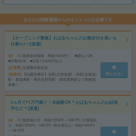
あなたの閲覧履歴からのオススメのお仕事です
【オープニング募集】おばあちゃんのお散歩付き添いも
仕事の1つ[派遣]
給 与
無資格未経験：時給1300円～ ■週払いOK
■扶養内OK ■日収1万400円以上
交通費
交通費全額支給
気になる!
勤務地
【札幌市東区】元町(北海道)駅・栄町(北海道)
駅・新道東駅・東区役所前駅・環状通東駅など勤務地
多数！
3ヵ月で71万円稼ぐ！未経験OK＊おばあちゃんのお話相
手など＊[派遣]
給 与
無資格の方：時給1350円～1687円 / 介護福祉
士：時給1550円～1937円 / 初任者以上：時給1450円
～1812円