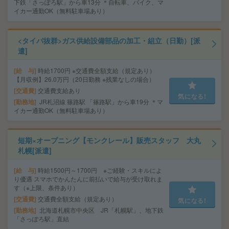
下鉄「さっぽろ駅」から車13分 ＊自転車、バイク、マ
イカー通勤OK（無料駐車場あり）
<タイパ抜群>ガス供給設備部品の加工・組立（日勤）[派
遣]
給 与
時給1700円 ※交通費全額支給（規定あり）
【月収例】26.0万円（20日勤務 ※残業なしの場合）
交通費
交通費支給あり
気になる!
勤務地
JR札沼線 篠路駅 「篠路駅」から車19分 ＊マ
イカー通勤OK（無料駐車場あり）
短期×オープニング【モンクレール】販売スタッフ 大丸
札幌[派遣]
給 与
時給1500円～1700円 ※ご経験・スキルによ
り優遇 スマホでかんたんに前払いで給与が受け取れま
す（※上限、条件あり）
交通費
交通費全額支給（規定あり）
気になる!
勤務地
北海道札幌市中央区 JR「札幌駅」、地下鉄
「さっぽろ駅」直結