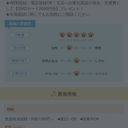
★WEB登録・電話登録OK！支店への来社面談の場合、交通費と
して【QUOカード2000円分】プレゼント！
★出張面談に関してもお気軽にご相談ください。
職場の雰囲気
年齢層
20代
30代
40代
50代
60代
男女比率
女性
男性
職場の様子
活気がある
しずか
仕事の仕方
テキパキ
コツコツ
募集情報
時給
無資格未経験：時給1300円～ ■週払いOK ■扶養内OK