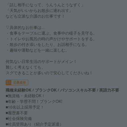
「話し相手になって、うんうんとうなずく」
「天気がいいからお散歩に連れ出す」
なども立派な介護のお仕事です！
▽具体的なお仕事は…
・食事をテーブルに運ぶ、食事中の様子を見守る。
・トイレやお風呂の時の声かけやサポートをする。
・散歩の付き添いをしたり、お話相手になる。
・趣味や運動などを一緒に楽しむ。
何気ない日常生活のサポートがメイン！
難しく考えなくても、
スグできることが多いので安心してくださいね！
応募資格
職種未経験OK / ブランクOK / パソコンスキル不要 / 英語力不要
■無資格・未経験OK！
■年齢・学歴不問！ブランクOK!
■10名以上採用予定！
■履歴書不要
■社会保険完備
■社員登用あり（紹介予定派遣）