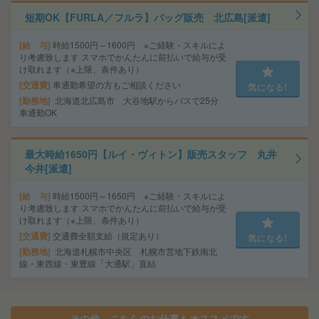
短期OK【FURLA／フルラ】バッグ販売 北広島[派遣]
給 与
時給1500円～1600円 ※ご経験・スキルによ
り考慮致します スマホでかんたんに前払いで給与が受
け取れます（※上限、条件あり）
交通費
車通勤希望の方もご相談ください
気になる!
勤務地
北海道北広島市 大谷地駅からバスで25分
車通勤OK
最大時給1650円【ルイ・ヴィトン】販売スタッフ 丸井
今井[派遣]
給 与
時給1500円～1650円 ※ご経験・スキルによ
り考慮致します スマホでかんたんに前払いで給与が受
け取れます（※上限、条件あり）
交通費
交通費全額支給（規定あり）
気になる!
勤務地
北海道札幌市中央区 札幌市営地下鉄南北
線・東西線・東豊線「大通駅」直結
その他、こちらのお仕事もオススメです