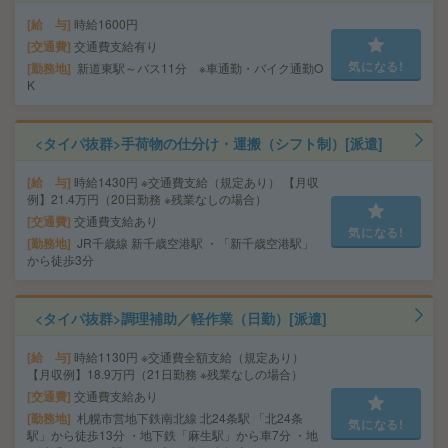
給 与
時給1600円
交通費
交通費支給有り
気になる!
勤務地
新道東駅～バス11分 ※車通勤・バイク通勤O
K
<タイパ抜群>手荷物の仕分け・運搬（シフト制）[派遣]
給 与
時給1430円 ※交通費支給（規定あり） 【月収
例】21.4万円（20日勤務 ※残業なしの場合）
交通費
交通費支給あり
気になる!
勤務地
JR千歳線 新千歳空港駅 ・「新千歳空港駅」
から徒歩3分
<タイパ抜群>調理補助／軽作業（日勤）[派遣]
給 与
時給1130円 ※交通費全額支給（規定あり）
【月収例】18.9万円（21日勤務 ※残業なしの場合）
交通費
交通費支給あり
勤務地
札幌市営地下鉄南北線 北24条駅 「北24条
気になる!
駅」から徒歩13分 ・地下鉄「麻生駅」から車7分 ・地