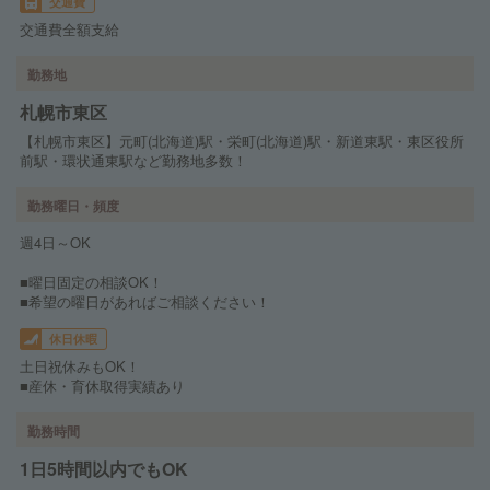
交通費
交通費全額支給
勤務地
札幌市東区
【札幌市東区】元町(北海道)駅・栄町(北海道)駅・新道東駅・東区役所
前駅・環状通東駅など勤務地多数！
勤務曜日・頻度
週4日～OK
■曜日固定の相談OK！
■希望の曜日があればご相談ください！
休日休暇
土日祝休みもOK！
■産休・育休取得実績あり
勤務時間
1日5時間以内でもOK