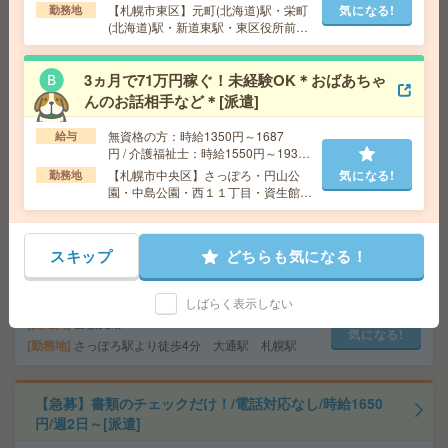
上
【札幌市東区】元町(北海道)駅・栄町
気になる!
勤務地
(北海道)駅・新道東駅・東区役所前
【未経験OK！電話なし】4ケタの数字データ入力#1日3h
駅・環状通東駅など勤務地多数！
～OK#週2～[派遣]
3ヵ月で71万円稼ぐ！未経験OK＊おばあちゃ
給 与
時給1700円～時給1800円 ◆昇給あり ◆日
んのお話相手など＊[派遣]
払い(速払い：給料日前に70％まで受取可能/規定有)＋
月払い
無資格の方：時給1350円～1687
給与
交通費
交通費全額支給
気になる!
円 / 介護福祉士：時給1550円～1937
勤務地
「さっぽろ駅」徒歩1分、「札幌駅」徒歩4
円 / 初任者以上：時給1450円～1812
【札幌市中央区】さっぽろ・円山公
気になる!
勤務地
分、「大通駅」徒歩7分
円
園・中島公園・西１１丁目・資生館小
学校前など勤務地多数！
【50名募集＊未経験OK・50代60代歓迎】電話なし・カタ
スキップ
どちらも気になる！
ログギフトのデータ入力[派遣]
給 与
時給1700円～ ＊日払い・週払いOK
しばらく表示しない
交通費
全額支給
気になる!
勤務地
さっぽろ駅より徒歩4分 大通駅 札幌駅
【急募】書類のチェックだけ！/電話対応なし/時給1650
円/週2日～[派遣]