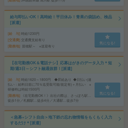
勤務地
給与即払いOK！高時給！平日休み！青果の袋詰め、検品
[派遣]
給 与
時給1230円
交通費
交通費支給有り
気になる!
勤務地
苗穂駅～ ※送迎有り
【在宅勤務OK＆電話ナシ】応募はがきのデータ入力＊短
期/週3日～シフト融通抜群！[派遣]
給 与
時給1620～1800円 ◆昇給あり ◆日払い(速
払い：給料日前に70％迄受取可能/規定有)＋月払い ※
研修時は時給1500円
気になる!
勤務地
《在宅勤務OK！》出社の際は、さっぽろ駅…
徒歩1分／札幌駅…徒歩4分／大通駅…徒歩7分
＜急募×シフト自由＞地下鉄の忘れ物情報をもくもく入力
するだけ＊[派遣]