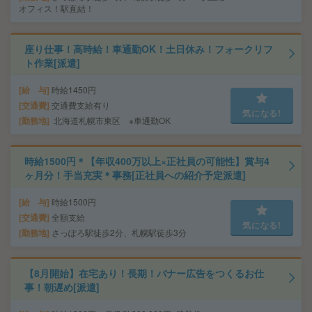
オフィス！駅直結！
座り仕事！高時給！車通勤OK！土日休み！フォークリフ
ト作業[派遣]
給 与
時給1450円
交通費
交通費支給有り
気になる!
勤務地
北海道札幌市東区 ※車通勤OK
時給1500円＊【年収400万以上×正社員の可能性】賞与4
ヶ月分！手当充実＊事務[正社員への紹介予定派遣]
給 与
時給1500円
交通費
全額支給
気になる!
勤務地
さっぽろ駅徒歩2分、札幌駅徒歩3分
【8月開始】在宅あり！長期！バナー広告をつくるお仕
事！朝遅め[派遣]