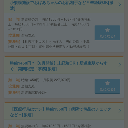
小規模施設でおばあちゃんのお話相手など＊未経験OK[派
遣]
給 与
無資格の方：時給1350円～1687円 / 介護福祉
士：時給1550円～1937円 / 初任者以上：時給1450円
～1812円
交通費
全額支給
気になる!
勤務地
【札幌市中央区】さっぽろ・円山公園・中島
公園・西１１丁目・資生館小学校前など勤務地多数！
時給1450円＊【8月開始】未経験OK！新道東駅からす
ぐ！期間限定！事務[派遣]
給 与
時給1450円 月収例 227,070円
交通費
全額支給
気になる!
勤務地
新道東駅徒歩2分
【医療行為はナシ】時給1350円！病院で備品のチェック
など＊[派遣]
給 与
無資格の方：時給1350円～1687円 / 介護福祉