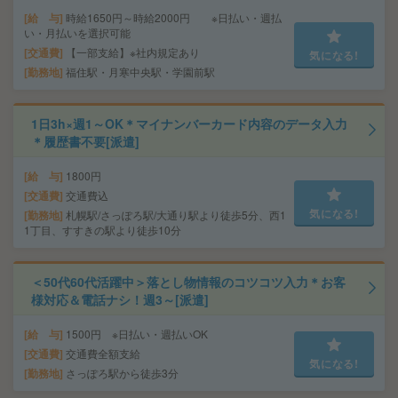
給 与
時給1650円～時給2000円 ※日払い・週払
い・月払いを選択可能
交通費
【一部支給】※社内規定あり
気になる!
勤務地
福住駅・月寒中央駅・学園前駅
1日3h×週1～OK＊マイナンバーカード内容のデータ入力
＊履歴書不要[派遣]
給 与
1800円
交通費
交通費込
気になる!
勤務地
札幌駅/さっぽろ駅/大通り駅より徒歩5分、西1
1丁目、すすきの駅より徒歩10分
＜50代60代活躍中＞落とし物情報のコツコツ入力＊お客
様対応＆電話ナシ！週3～[派遣]
給 与
1500円 ※日払い・週払いOK
交通費
交通費全額支給
気になる!
勤務地
さっぽろ駅から徒歩3分