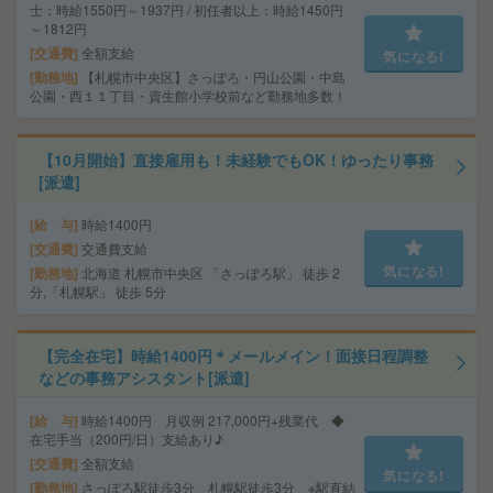
士：時給1550円～1937円 / 初任者以上：時給1450円
～1812円
交通費
全額支給
気になる!
勤務地
【札幌市中央区】さっぽろ・円山公園・中島
公園・西１１丁目・資生館小学校前など勤務地多数！
【10月開始】直接雇用も！未経験でもOK！ゆったり事務
[派遣]
給 与
時給1400円
交通費
交通費支給
気になる!
勤務地
北海道 札幌市中央区 「さっぽろ駅」 徒歩 2
分,「札幌駅」 徒歩 5分
【完全在宅】時給1400円＊メールメイン！面接日程調整
などの事務アシスタント[派遣]
給 与
時給1400円 月収例 217,000円+残業代 ◆
在宅手当（200円/日）支給あり♪
交通費
全額支給
気になる!
勤務地
さっぽろ駅徒歩3分、札幌駅徒歩3分 ※駅直結