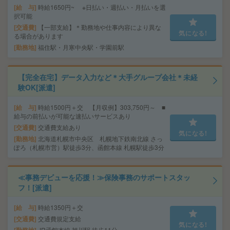
給 与
時給1650円~ ※日払い・週払い・月払いを選
択可能
交通費
【一部支給】＊勤務地や仕事内容により異な
気になる!
る場合があります
勤務地
福住駅・月寒中央駅・学園前駅
【完全在宅】データ入力など＊大手グループ会社＊未経
験OK[派遣]
給 与
時給1500円＋交 【月収例】303,750円～ ■
給与の前払いが可能な速払いサービスあり
交通費
交通費支給あり
気になる!
勤務地
北海道札幌市中央区 札幌地下鉄南北線 さっ
ぽろ（札幌市営）駅徒歩3分、函館本線 札幌駅徒歩3分
≪事務デビューを応援！≫保険事務のサポートスタッ
フ！[派遣]
給 与
時給1350円＋交
交通費
交通費規定支給
気になる!
JR函館本線 旭川駅 徒歩11分