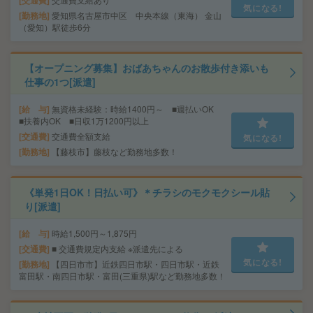
気になる!
勤務地
愛知県名古屋市中区 中央本線（東海） 金山
（愛知）駅徒歩6分
【オープニング募集】おばあちゃんのお散歩付き添いも
仕事の1つ[派遣]
給 与
無資格未経験：時給1400円～ ■週払いOK
■扶養内OK ■日収1万1200円以上
交通費
交通費全額支給
気になる!
勤務地
【藤枝市】藤枝など勤務地多数！
《単発1日OK！日払い可》＊チラシのモクモクシール貼
り[派遣]
給 与
時給1,500円～1,875円
交通費
■ 交通費規定内支給 ※派遣先による
気になる!
勤務地
【四日市市】近鉄四日市駅・四日市駅・近鉄
富田駅・南四日市駅・富田(三重県)駅など勤務地多数！