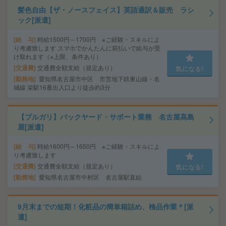
髪色自由【ザ・ノースフェイス】英語通訳＆販売 ラシ
ック[派遣]
給 与
時給1500円～1700円 ※ご経験・スキルによ
り考慮致します スマホでかんたんに前払いで給与が受
け取れます（※上限、条件あり）
交通費
交通費全額支給（規定あり）
気になる!
勤務地
愛知県名古屋市中区 市営地下鉄東山線・名
城線 栄駅16番出入口より徒歩約3分
【ブルガリ】バックヤード・サポート業務 名古屋高島
屋[派遣]
給 与
時給1600円～1650円 ※ご経験・スキルによ
り考慮致します
交通費
交通費全額支給（規定あり）
気になる!
勤務地
愛知県名古屋市中村区 名古屋駅直結
9月末までの短期！化粧品の簡単箱詰め、検品作業＊[派
遣]