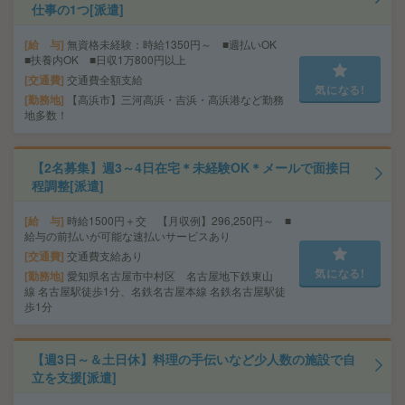
仕事の1つ[派遣]
給 与
無資格未経験：時給1350円～ ■週払いOK
■扶養内OK ■日収1万800円以上
交通費
交通費全額支給
気になる!
勤務地
【高浜市】三河高浜・吉浜・高浜港など勤務
地多数！
【2名募集】週3～4日在宅＊未経験OK＊メールで面接日
程調整[派遣]
給 与
時給1500円＋交 【月収例】296,250円～ ■
給与の前払いが可能な速払いサービスあり
交通費
交通費支給あり
気になる!
勤務地
愛知県名古屋市中村区 名古屋地下鉄東山
線 名古屋駅徒歩1分、名鉄名古屋本線 名鉄名古屋駅徒
歩1分
【週3日～＆土日休】料理の手伝いなど少人数の施設で自
立を支援[派遣]