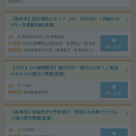
徒歩3分）
【岐阜市】設計補助スタッフ（2D・3DCAD）｜時給2,40
0円＋交通費支給[派遣]
給 与
時給2,400円＋交通費支給
交通費
公共交通機関は全額支給、車通勤は一部支給
気になる!
勤務地
岐阜県岐阜市六条（車通勤可・駐車場あり）
【12月までの期間限定】週3日OK！週5日もOK！／食品
やおせちの盛付け業務[派遣]
給 与
1200
勤務地
岐阜県各務原市
気になる!
【岐阜市】来場受付や予約受付・管理のお仕事です/ゴル
フ場の受付業務[派遣]
給 与
1300円