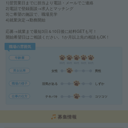
1)翌営業日までに担当より電話・メールでご連絡
2)電話で登録面談→求人とマッチング
3)ご希望の施設で、職場見学
4)就業決定→勤務開始
応募→就業まで最短3日＆10日後に給料GETも可！
開始希望日はご相談ください。1か月以上先の相談もOK！
職場の雰囲気
年齢層
20代
30代
40代
50代
60代
男女比率
女性
男性
職場の様子
活気がある
しずか
仕事の仕方
テキパキ
コツコツ
募集情報