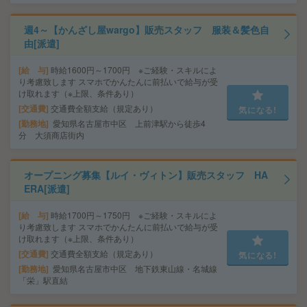
週4～【かんざし屋wargo】販売スタッフ 服装＆髪色自
由[派遣]
給 与
時給1600円～1700円 ※ご経験・スキルによ
り考慮致します スマホでかんたんに前払いで給与が受
け取れます（※上限、条件あり）
交通費
交通費全額支給（規定あり）
気になる!
勤務地
愛知県名古屋市中区 上前津駅から徒歩4
分 大須商店街内
オープニング募集【ルイ・ヴィトン】販売スタッフ HA
ERA[派遣]
給 与
時給1700円～1750円 ※ご経験・スキルによ
り考慮致します スマホでかんたんに前払いで給与が受
け取れます（※上限、条件あり）
交通費
交通費全額支給（規定あり）
気になる!
勤務地
愛知県名古屋市中区 地下鉄東山線・名城線
「栄」駅直結