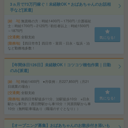
3ヵ月で73万円稼ぐ！未経験OK＊おばあちゃんのお話相
手など[派遣]
給 与
無資格の方：時給1400円～1750円 / 介護福祉
士：時給1700円～2125円 / 初任者以上：時給1500円
～1875円
交通費
全額支給
気になる!
勤務地
【四日市市】四日市・富田・日永・塩浜・泊
など勤務地多数！
【年間休日126日】未経験OK！コツコツ梱包作業｜日勤
のみ[派遣]
給 与
時給1400円 ●月収例：月227,850円（月21
日就業の場合）
交通費
全額支給
気になる!
勤務地
南四日市駅徒歩11分、泊駅徒歩10分 ※日永
駅から車7分 ！西日野駅から車10分 ！河原田駅から車
10分（無料駐車場あり（職場のすぐとなり））
【オープニング募集】おばあちゃんのお散歩付き添いも