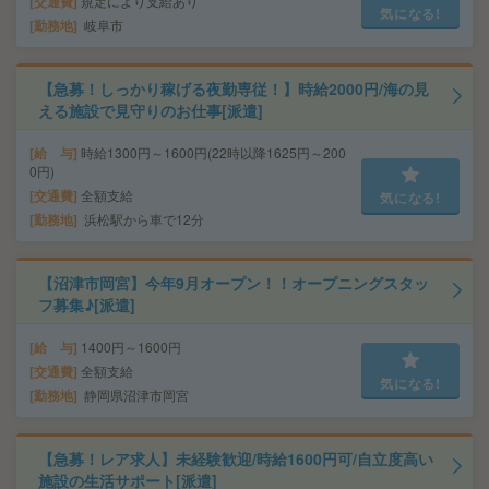
交通費
規定により支給あり
気になる!
勤務地
岐阜市
【急募！しっかり稼げる夜勤専従！】時給2000円/海の見
える施設で見守りのお仕事[派遣]
給 与
時給1300円～1600円(22時以降1625円～200
0円)
交通費
全額支給
気になる!
勤務地
浜松駅から車で12分
【沼津市岡宮】今年9月オープン！！オープニングスタッ
フ募集♪[派遣]
給 与
1400円～1600円
交通費
全額支給
気になる!
勤務地
静岡県沼津市岡宮
【急募！レア求人】未経験歓迎/時給1600円可/自立度高い
施設の生活サポート[派遣]