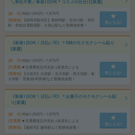
＼来社不要／単発1日OK＊コスメの仕分け[派遣]
給 与
時給1,500円～1,875円
勤務地
【静岡市駿河区】東静岡駅・安倍川駅・用宗
気になる!
駅・県総合運動場駅・久能山駅など勤務地多数！
《単発1日OK！日払い可》＊DMのモクモクシール貼り
[派遣]
給 与
時給1,500円～1,875円
交通費
■ 交通費規定内支給 ※派遣先による
気になる!
勤務地
【大垣市】大垣駅・北大垣駅・西大垣駅・東
大垣駅・荒尾(岐阜県)駅など勤務地多数！
《単発1日OK！日払い可》＊お菓子のモクモクシール貼
り[派遣]
給 与
時給1,500円～1,875円
交通費
■ 交通費規定内支給 ※派遣先による
気になる!
勤務地
【藤枝市】藤枝駅など勤務地多数！