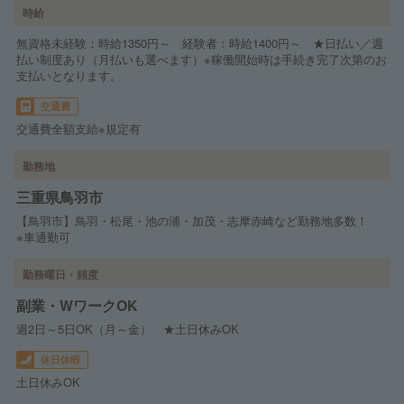
時給
無資格未経験：時給1350円～ 経験者：時給1400円～ ★日払い／週
払い制度あり（月払いも選べます）※稼働開始時は手続き完了次第のお
支払いとなります。
交通費
交通費全額支給※規定有
勤務地
三重県鳥羽市
【鳥羽市】鳥羽・松尾・池の浦・加茂・志摩赤崎など勤務地多数！
※車通勤可
勤務曜日・頻度
副業・WワークOK
週2日～5日OK（月～金） ★土日休みOK
休日休暇
土日休みOK