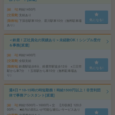
給 与
時給1450円
交通費
支給あり
気になる!
勤務地
下深谷駅車10分、星川駅車10分（無料駐車場
あり）
＜鈴鹿！正社員化の実績あり＞未経験OK！シンプル受付
＆事務[派遣]
給 与
時給1400円
交通費
全額支給
勤務地
鈴鹿駅徒歩8分、鈴鹿市駅徒歩12分 ※三日市
気になる!
駅から車7分 ！玉垣駅から車10分（無料駐車場あ
り）
週4日＊10-15時の時短勤務！時給1500円以上！非営利団
体で事務アシスタント[派遣]
給 与
時給1500円～1600円＋交 【月収例】120,0
00円～ ■給与の前払いが可能な速払いサービスあり
交通費
交通費支給あり