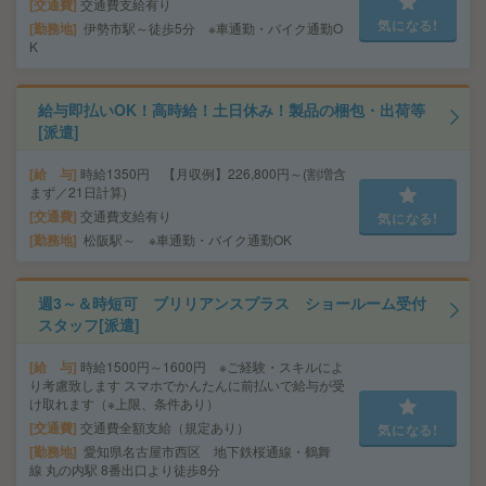
交通費
交通費支給有り
気になる!
勤務地
伊勢市駅～徒歩5分 ※車通勤・バイク通勤O
K
給与即払いOK！高時給！土日休み！製品の梱包・出荷等
[派遣]
給 与
時給1350円 【月収例】226,800円～(割増含
まず／21日計算)
交通費
交通費支給有り
気になる!
勤務地
松阪駅～ ※車通勤・バイク通勤OK
週3～＆時短可 ブリリアンスプラス ショールーム受付
スタッフ[派遣]
給 与
時給1500円～1600円 ※ご経験・スキルによ
り考慮致します スマホでかんたんに前払いで給与が受
け取れます（※上限、条件あり）
交通費
交通費全額支給（規定あり）
気になる!
勤務地
愛知県名古屋市西区 地下鉄桜通線・鶴舞
線 丸の内駅 8番出口より徒歩8分