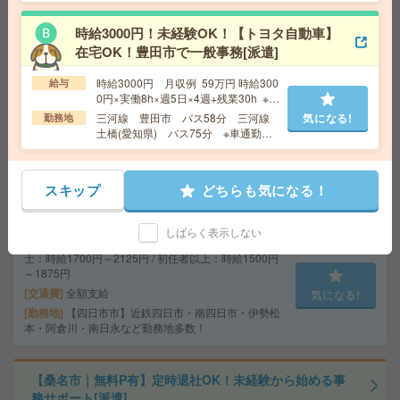
多数！
時給3000円！未経験OK！【トヨタ自動車】
給与即払いOK！高時給！土日休み！製品の組み立て[派
在宅OK！豊田市で一般事務[派遣]
遣]
時給3000円 月収例 59万円 時給300
給与
0円×実働8h×週5日×4週+残業30h ※月
給 与
時給1350円
収例を保証するものではありません。
三河線 豊田市 バス58分 三河線
気になる!
交通費
交通費支給有り
勤務地
気になる!
土橋(愛知県) バス75分 ※車通勤可
勤務地
船津駅～徒歩10分 ※車通勤・バイク通勤OK
能
スキップ
どちらも気になる！
小規模施設でおばあちゃんのお話相手など＊未経験OK[派
遣]
しばらく表示しない
給 与
無資格の方：時給1400円～1750円 / 介護福祉
士：時給1700円～2125円 / 初任者以上：時給1500円
～1875円
交通費
全額支給
気になる!
勤務地
【四日市市】近鉄四日市・南四日市・伊勢松
本・阿倉川・南日永など勤務地多数！
【桑名市｜無料P有】定時退社OK！未経験から始める事
務サポート[派遣]