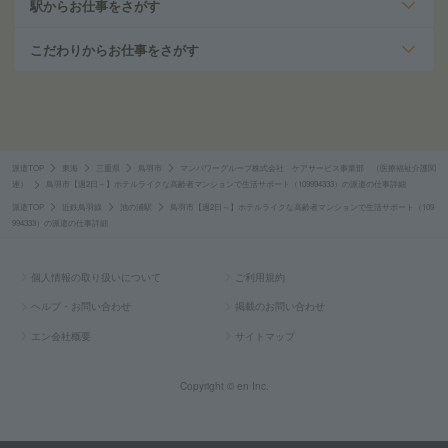
駅からお仕事をさがす
こだわりからお仕事をさがす
派遣TOP
東海
三重県
鳥羽市
マンパワーグループ株式会社 ケアサービス事業部 （医療福祉介護関
連）
鳥羽市【週2日～】ホテルライクな高齢者マンションで生活サポート（109994333）の派遣の仕事詳細
派遣TOP
近鉄鳥羽線
池の浦駅
鳥羽市【週2日～】ホテルライクな高齢者マンションで生活サポート（109
994333）の派遣の仕事詳細
個人情報の取り扱いについて
ご利用規約
ヘルプ・お問い合わせ
掲載のお問い合わせ
エン会社概要
サイトマップ
Copyright © en Inc.