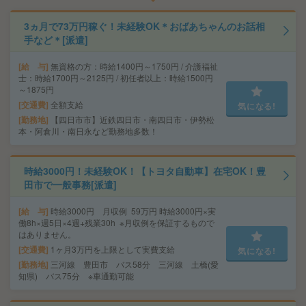
3ヵ月で73万円稼ぐ！未経験OK＊おばあちゃんのお話相
手など＊[派遣]
給 与
無資格の方：時給1400円～1750円 / 介護福祉
士：時給1700円～2125円 / 初任者以上：時給1500円
～1875円
交通費
全額支給
気になる!
勤務地
【四日市市】近鉄四日市・南四日市・伊勢松
本・阿倉川・南日永など勤務地多数！
時給3000円！未経験OK！【トヨタ自動車】在宅OK！豊
田市で一般事務[派遣]
給 与
時給3000円 月収例 59万円 時給3000円×実
働8h×週5日×4週+残業30h ※月収例を保証するもので
はありません。
交通費
1ヶ月3万円を上限として実費支給
気になる!
勤務地
三河線 豊田市 バス58分 三河線 土橋(愛
知県) バス75分 ※車通勤可能