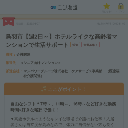
気になる!
ログイン
NEW
掲載日
2026/08/07
No.MNPWT1001331-09
鳥羽市【週2日～】ホテルライクな高齢者マ
ンションで生活サポート
派遣
大量募集！
職種
介護関連
派遣先
＜シニア向けマンション＞
派遣会社
マンパワーグループ株式会社 ケアサービス事業部 （医療福
祉介護関連）
ここがポイント！
自由なシフト＊7時～、11時～、16時～など好きな勤務
時間×好きな曜日で働く！
▼高級ホテルのようなキレイな職場で介護のお仕事！入居
者さんは自立度が高めなので、体力に自信がない方も長く