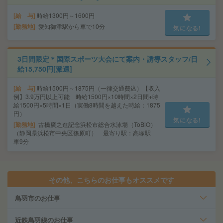
給 与
時給1300円～1600円
勤務地
愛知御津駅から車で10分
気になる!
3日間限定＊国際スポーツ大会にて案内・誘導スタッフ/日
給15,750円[派遣]
給 与
時給1500円～1875円（一律交通費込）【収入
例】3.9万円以上可能 時給1500円×10時間×2日間+時
給1500円×5時間×1日（実働8時間を越えた時給：1875
円）
気になる!
勤務地
古橋廣之進記念浜松市総合水泳場（ToBiO）
（静岡県浜松市中央区篠原町） 最寄り駅：高塚駅
車9分
その他、こちらのお仕事もオススメです
鳥羽市のお仕事
近鉄鳥羽線のお仕事