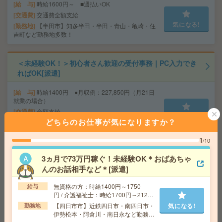
給 与
時給1600円～ ■週払いOK
交通費
交通費全額支給
気になる!
勤務地
【半田市】知多半田・半田・青山・亀崎・住
吉町など勤務地多数！
＜未経験OK！＞初心者さん歓迎の受付事務｜PC入力でき
ればOK[派遣]
給 与
時給1400円 ●月収例：227,850円（月21日
就業の場合）
交通費
全額支給
気になる!
どちらのお仕事が気になりますか？
勤務地
三日市駅徒歩12分、玉垣駅車8分 ※平田町駅
から車7分 ！白子駅から車13分（無料駐車場あり）
1
/10
3ヵ月で73万円稼ぐ！未経験OK＊おばあちゃ
時給1500円＊めずらしい「個室休憩室」でお昼はのんび
んのお話相手など＊[派遣]
り！一般事務[派遣]
無資格の方：時給1400円～1750
給与
給 与
時給1500円 月収例 240,000円
円 / 介護福祉士：時給1700円～2125
交通費
全額支給
円 / 初任者以上：時給1500円～1875
【四日市市】近鉄四日市・南四日市・
気になる!
勤務地
気になる!
勤務地
近鉄四日市駅車7分、阿倉川駅車5分（敷地内
円
伊勢松本・阿倉川・南日永など勤務地
に無料駐車場あり）