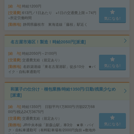
給 与
時給1200円
交通費
613円／1日あたり ※1日の交通費上限＝74円
×所定労働時間
気になる!
勤務地
静岡県藤枝市 東海道線「藤枝」駅近く
名古屋市港区！製造！時給2050円[派遣]
給 与
時給2050円～2100円
交通費
交通費支給（規定あり）
気になる!
勤務地
名鉄築港線「東名古屋港駅」徒歩10分 ★バ
イク・自転車通勤可
和菓子の仕分け・梱包業務/時給1350円/日勤/残業少なめ
[派遣]
給 与
時給1350円 日額平均1万800円/月額22万68
00円/残込24万3675円
交通費
交通費支給（規定あり）
気になる!
勤務地
JR中央本線「新森山駅」車3分 ★車・バイ
ク・自転車通勤可（有料駐車場有/2000円負担 ※敷地外