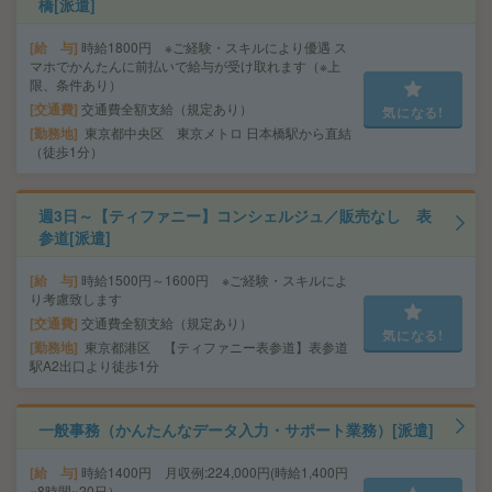
橋[派遣]
給 与
時給1800円 ※ご経験・スキルにより優遇 ス
マホでかんたんに前払いで給与が受け取れます（※上
限、条件あり）
交通費
交通費全額支給（規定あり）
気になる!
勤務地
東京都中央区 東京メトロ 日本橋駅から直結
（徒歩1分）
週3日～【ティファニー】コンシェルジュ／販売なし 表
参道[派遣]
給 与
時給1500円～1600円 ※ご経験・スキルによ
り考慮致します
交通費
交通費全額支給（規定あり）
気になる!
勤務地
東京都港区 【ティファニー表参道】表参道
駅A2出口より徒歩1分
一般事務（かんたんなデータ入力・サポート業務）[派遣]
給 与
時給1400円 月収例:224,000円(時給1,400円
×8時間×20日）