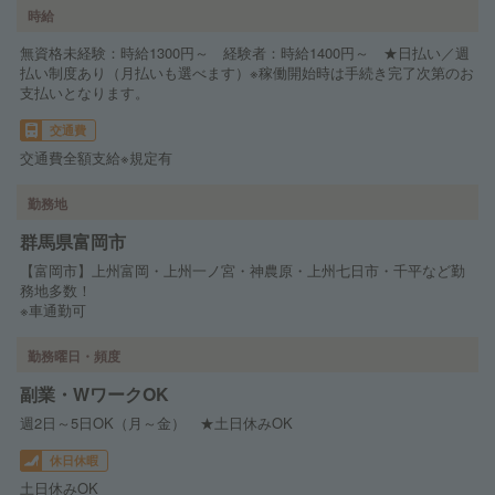
時給
無資格未経験：時給1300円～ 経験者：時給1400円～ ★日払い／週
払い制度あり（月払いも選べます）※稼働開始時は手続き完了次第のお
支払いとなります。
交通費
交通費全額支給※規定有
勤務地
群馬県富岡市
【富岡市】上州富岡・上州一ノ宮・神農原・上州七日市・千平など勤
務地多数！
※車通勤可
勤務曜日・頻度
副業・WワークOK
週2日～5日OK（月～金） ★土日休みOK
休日休暇
土日休みOK