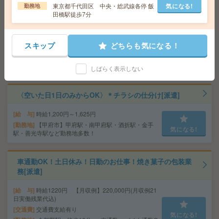
サービスあり
東京都千代田区 中央・総武線各停 飯
気になる!
勤務地
〈カンタン作業！〉スキマ時間にサクッと＊お菓子の仕
田橋駅徒歩7分
分け[派遣]
給 与
時給1,500円～1,875円
スキップ
どちらも気になる！
交通費
■ 交通費規定内支給 ※派遣先による
気になる!
勤務地
【水戸市】水戸駅・赤塚駅・内原駅・東水戸
駅・常澄駅など勤務地多数！
しばらく表示しない
〈空いた日1日のみからOK〉＊チラシの仕分け[派遣]
給 与
時給1,200円～1,625円
勤務地
【甲府市】甲府駅・南甲府駅・酒折駅・金手
気になる!
駅・善光寺駅など勤務地多数！
車通勤OK！土日休み！日勤のお仕事！焼き菓子の包装業
務[派遣]
給 与
時給1220円 【月収例】220,000円(月収例21
日実働残業代込)
交通費
交通費支給有り
気になる!