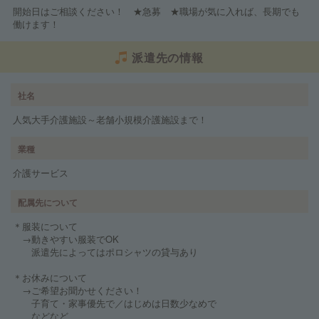
開始日はご相談ください！ ★急募 ★職場が気に入れば、長期でも
働けます！
派遣先の情報
社名
人気大手介護施設～老舗小規模介護施設まで！
業種
介護サービス
配属先について
＊服装について
→動きやすい服装でOK
派遣先によってはポロシャツの貸与あり
＊お休みについて
→ご希望お聞かせください！
子育て・家事優先で／はじめは日数少なめで
などなど