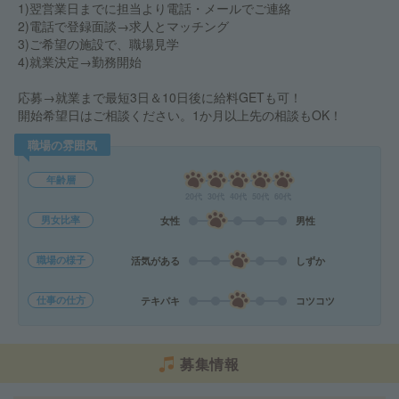
1)翌営業日までに担当より電話・メールでご連絡
2)電話で登録面談→求人とマッチング
3)ご希望の施設で、職場見学
4)就業決定→勤務開始
応募→就業まで最短3日＆10日後に給料GETも可！
開始希望日はご相談ください。1か月以上先の相談もOK！
職場の雰囲気
年齢層
20代
30代
40代
50代
60代
男女比率
女性
男性
職場の様子
活気がある
しずか
仕事の仕方
テキパキ
コツコツ
募集情報