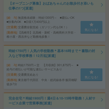
【オープニング募集】おばあちゃんのお散歩付き添いも
仕事の1つ[派遣]
給 与
無資格未経験：時給1300円～ ■週払いOK
■扶養内OK ■日収1万400円以上
交通費
交通費全額支給（ガソリン代もOK！）
気になる!
勤務地
【高崎市】北高崎・新町・高崎商科大学前・
根小屋・西吉井など勤務地多数！
時給1750円！人気の学校勤務＊基本16時まで＊書類の封
入など学校事務！12月迄[派遣]
給 与
時給1750円＋交 【月収例】301,875円～ ■
給与の前払いが可能な速払いサービスあり
交通費
交通費支給あり
気になる!
勤務地
東京都千代田区 中央・総武線各停 飯田橋駅
徒歩7分
完全在宅＊時給1900円！週4日＆10-15時半勤務！人材サ
ービス企業で営業事務[派遣]