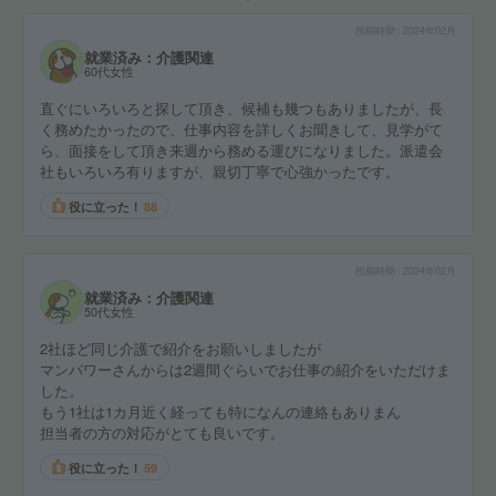
投稿時期
2024年02月
就業済み：介護関連
60代女性
直ぐにいろいろと探して頂き、候補も幾つもありましたが、長
く務めたかったので、仕事内容を詳しくお聞きして、見学がて
ら、面接をして頂き来週から務める運びになりました。派遣会
社もいろいろ有りますが、親切丁寧で心強かったです。
役に立った！
88
投稿時期
2024年02月
就業済み：介護関連
50代女性
2社ほど同じ介護で紹介をお願いしましたが
マンパワーさんからは2週間ぐらいでお仕事の紹介をいただけま
した。
もう1社は1カ月近く経っても特になんの連絡もありまん
担当者の方の対応がとても良いです。
役に立った！
59