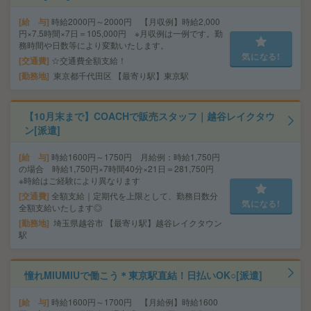
給 与
時給2000円～2000円 【月収例】時給2,000
円×7.5時間×7日＝105,000円 ※月収例は一例です。勤
務時間や日数等により変動いたします。
気になる!
交通費
☆交通費全額支給！
勤務地
東京都千代田区 【最寄り駅】東京駅
【10月末まで】COACHで販売スタッフ｜越谷レイクタウ
ン[派遣]
給 与
時給1600円～1750円 月給例：時給1,750円
の場合 時給1,750円×7時間40分×21日＝281,750円
※時給はご経験により異なります
交通費
全額支給｜定期代を上限として、勤務日数分
気になる!
全額支給いたします◎
勤務地
埼玉県越谷市 【最寄り駅】越谷レイクタウン
駅
憧れMIUMIUで働こう＊東京駅直結！日払いOK○[派遣]
給 与
時給1600円～1700円 【月給例】時給1600