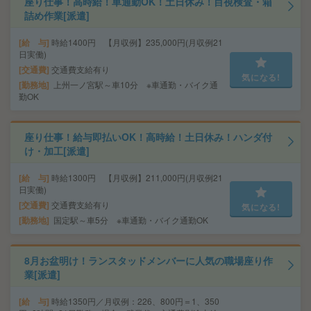
座り仕事！高時給！車通勤OK！土日休み！目視検査・箱
詰め作業[派遣]
給 与
時給1400円 【月収例】235,000円(月収例21
日実働)
交通費
交通費支給有り
気になる!
勤務地
上州一ノ宮駅～車10分 ※車通勤・バイク通
勤OK
座り仕事！給与即払いOK！高時給！土日休み！ハンダ付
け・加工[派遣]
給 与
時給1300円 【月収例】211,000円(月収例21
日実働)
交通費
交通費支給有り
気になる!
勤務地
国定駅～車5分 ※車通勤・バイク通勤OK
8月お盆明け！ランスタッドメンバーに人気の職場座り作
業[派遣]
給 与
時給1350円／月収例：226、800円＝1、350