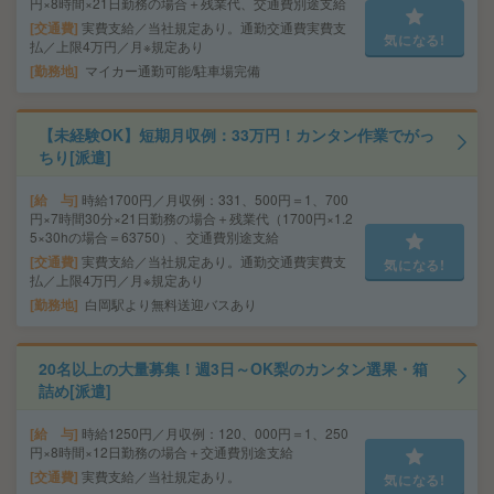
円×8時間×21日勤務の場合＋残業代、交通費別途支給
交通費
実費支給／当社規定あり。通勤交通費実費支
気になる!
払／上限4万円／月※規定あり
勤務地
マイカー通勤可能/駐車場完備
【未経験OK】短期月収例：33万円！カンタン作業でがっ
ちり[派遣]
給 与
時給1700円／月収例：331、500円＝1、700
円×7時間30分×21日勤務の場合＋残業代（1700円×1.2
5×30hの場合＝63750）、交通費別途支給
交通費
実費支給／当社規定あり。通勤交通費実費支
気になる!
払／上限4万円／月※規定あり
勤務地
白岡駅より無料送迎バスあり
20名以上の大量募集！週3日～OK梨のカンタン選果・箱
詰め[派遣]
給 与
時給1250円／月収例：120、000円＝1、250
円×8時間×12日勤務の場合＋交通費別途支給
交通費
実費支給／当社規定あり。
気になる!