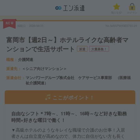
気になる!
ログイン
NEW
掲載日
2026/08/05
No.MANPWK903793-24
富岡市【週2日～】ホテルライクな高齢者マ
ンションで生活サポート
派遣
大量募集！
職種
介護関連
派遣先
＜シニア向けマンション＞
派遣会社
マンパワーグループ株式会社 ケアサービス事業部 （医療福
祉介護関連）
ここがポイント！
自由なシフト＊7時～、11時～、16時～など好きな勤務
時間×好きな曜日で働く！
▼高級ホテルのようなキレイな職場で介護のお仕事！入居
者さんは自立度が高めなので、体力に自信がない方も長く