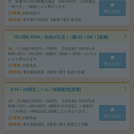
円 実働7H×22日勤務の場合「246,400円」※月収例は
一例です。ご経験により異なります。
気になる!
交通費
全額支給◎
勤務地
東京都千代田区 【最寄り駅】東京駅
「SLOBE IENA」自由が丘店｜○週3日～OK！[派遣]
給 与
時給1600円～1700円 【月収例】1600円×8
時間×22日＝243,200＋残業代（時給×1.25倍）※スキル
により異なります。
気になる!
交通費
全額支給
勤務地
東京都目黒区 【最寄り駅】自由が丘駅
9/16～29限定｜ヘルノ短期販売[派遣]
給 与
時給1500円～1540円 【月収例】1540円×8
時間×10日＝128,000円（期間中10日想定）＋残業代
（１分単位）※時給設定は経験により異なります。
気になる!
交通費
全額支給
勤務地
東京都新宿区 【最寄り駅】新宿三丁目駅