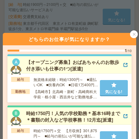
給 与
時給1900円～2100円＋交 ■給与の前払いが
可能な速払いサービスあり
交通費
交通費支給あり
気になる!
勤務地
東京都千代田区 東京メトロ有楽町線 麹町駅
徒歩1分、東京メトロ半蔵門線 半蔵門駅徒歩5分
どちらのお仕事が気になりますか？
《単発1日OK！日払い可》＊DMのモクモクシール貼り
1
/10
[派遣]
【オープニング募集】おばあちゃんのお散歩
給 与
時給1,500円～1,875円
付き添いも仕事の1つ[派遣]
交通費
■ 交通費規定内支給 ※派遣先による
気になる!
勤務地
【牛久市】牛久駅・ひたち野うしく駅など勤
無資格未経験：時給1300円～ ■週払
給与
務地多数！
いOK ■扶養内OK ■日収1万400円以
上
【高崎市】北高崎・新町・高崎商科大
気になる!
勤務地
学前・根小屋・西吉井など勤務地多
＼来社不要／単発1日OK＊DMの仕分け[派遣]
数！
時給1750円！人気の学校勤務＊基本16時まで
給 与
時給1,500円～1,875円
＊書類の封入など学校事務！12月迄[派遣]
勤務地
【水戸市】水戸駅・赤塚駅・内原駅・東水戸
気になる!
駅・常澄駅など勤務地多数！
時給1750円＋交 【月収例】301,875
給与
円～ ■給与の前払いが可能な速払い