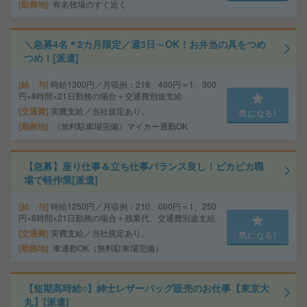
勤務地
有名牧場のすぐ近く
＼急募4名＊2カ月限定／週3日～OK！お弁当の具をつめ
つめ！[派遣]
給 与
時給1300円／月収例：218、400円＝1、300
円×8時間×21日勤務の場合＋交通費別途支給
交通費
実費支給／当社規定あり。
気になる!
勤務地
《無料駐車場完備》マイカー通勤OK
【急募】座り仕事＆立ち仕事バランス良し！ピカピカ職
場で軽作業[派遣]
給 与
時給1250円／月収例：210、000円＝1、250
円×8時間×21日勤務の場合＋残業代、交通費別途支給
交通費
実費支給／当社規定あり。
気になる!
勤務地
車通勤OK（無料駐車場完備）
【短期高時給○】紳士レザーバッグ販売のお仕事【東京大
丸】[派遣]