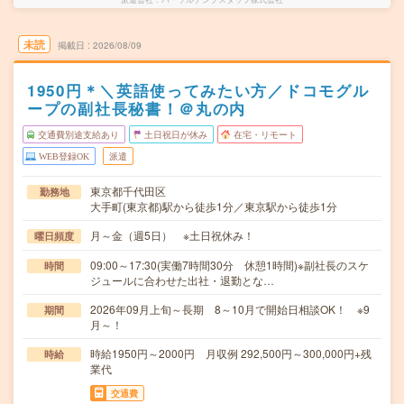
未読
掲載日
2026/08/09
1950円＊＼英語使ってみたい方／ドコモグル
ープの副社長秘書！＠丸の内
交通費別途支給あり
土日祝日が休み
在宅・リモート
WEB登録OK
派遣
東京都千代田区
勤務地
大手町(東京都)駅から徒歩1分／東京駅から徒歩1分
月～金（週5日） ※土日祝休み！
曜日頻度
09:00～17:30(実働7時間30分 休憩1時間)※副社長のスケ
時間
ジュールに合わせた出社・退勤とな…
2026年09月上旬～長期 8～10月で開始日相談OK！ ※9
期間
月～！
時給1950円～2000円 月収例 292,500円～300,000円+残
時給
業代
交通費