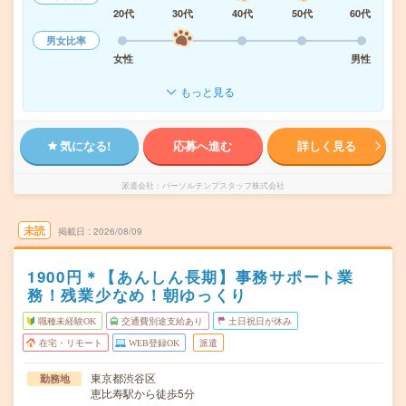
20代
30代
40代
50代
60代
男女比率
女性
男性
もっと見る
気になる!
応募へ進む
詳しく見る
派遣会社
パーソルテンプスタッフ株式会社
未読
掲載日
2026/08/09
1900円＊【あんしん長期】事務サポート業
務！残業少なめ！朝ゆっくり
職種未経験OK
交通費別途支給あり
土日祝日が休み
在宅・リモート
WEB登録OK
派遣
東京都渋谷区
勤務地
恵比寿駅から徒歩5分