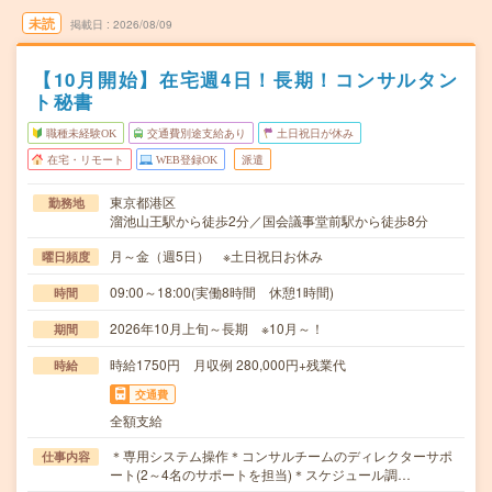
未読
掲載日
2026/08/09
【10月開始】在宅週4日！長期！コンサルタン
ト秘書
職種未経験OK
交通費別途支給あり
土日祝日が休み
在宅・リモート
WEB登録OK
派遣
東京都港区
勤務地
溜池山王駅から徒歩2分／国会議事堂前駅から徒歩8分
月～金（週5日） ※土日祝日お休み
曜日頻度
09:00～18:00(実働8時間 休憩1時間)
時間
2026年10月上旬～長期 ※10月～！
期間
時給1750円 月収例 280,000円+残業代
時給
交通費
全額支給
＊専用システム操作＊コンサルチームのディレクターサポ
仕事内容
ート(2～4名のサポートを担当)＊スケジュール調…