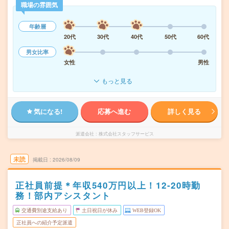
職場の雰囲気
年齢層
20代
30代
40代
50代
60代
男女比率
女性
男性
もっと見る
気になる!
応募へ進む
詳しく見る
派遣会社
株式会社スタッフサービス
未読
掲載日
2026/08/09
正社員前提＊年収540万円以上！12-20時勤
務！部内アシスタント
交通費別途支給あり
土日祝日が休み
WEB登録OK
正社員への紹介予定派遣