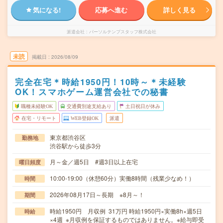
気になる!
応募へ進む
詳しく見る
派遣会社
パーソルテンプスタッフ株式会社
未読
掲載日
2026/08/09
完全在宅＊時給1950円！10時～＊未経験
OK！スマホゲーム運営会社での秘書
職種未経験OK
交通費別途支給あり
土日祝日が休み
在宅・リモート
WEB登録OK
派遣
東京都渋谷区
勤務地
渋谷駅から徒歩3分
月～金／週5日 #週3日以上在宅
曜日頻度
10:00-19:00（休憩60分）実働8時間（残業少なめ！）
時間
2026年08月17日～長期 ※8月～！
期間
時給1950円 月収例 31万円 時給1950円×実働8h×週5日
時給
×4週 ※月収例を保証するものではありません。※給与即受