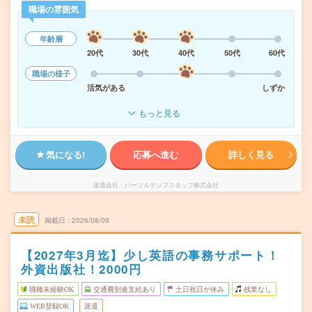
職場の雰囲気
年齢層
20代
30代
40代
50代
60代
職場の様子
活気がある
しずか
もっと見る
気になる!
応募へ進む
詳しく見る
派遣会社
パーソルテンプスタッフ株式会社
未読
掲載日
2026/08/09
【2027年3月迄】少し英語の事務サポート！
外資出版社！2000円
職種未経験OK
交通費別途支給あり
土日祝日が休み
残業なし
WEB登録OK
派遣