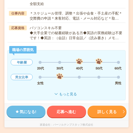
全額支給
＊スケジュール管理、調整＊出張や会食・手土産の手配＊
仕事内容
交際費の申請＊来客対応、電話・メール対応など＊取…
パソコンスキル不要
応募資格
◆大手企業での秘書経験がある方◆英語の実務経験は不要
です！◆英語：（会話）日常会話／（読み書き）メモ…
職場の雰囲気
年齢層
20代
30代
40代
50代
60代
男女比率
女性
男性
もっと見る
気になる!
応募へ進む
詳しく見る
派遣会社
パーソルテンプスタッフ株式会社