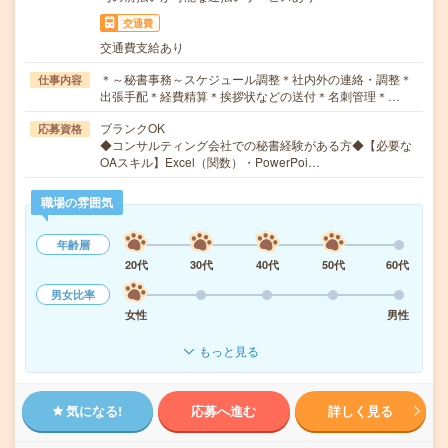
交通費
交通費支給あり
＊～秘書事務～スケジュール調整＊社内外の連絡・調整＊
仕事内容
出張手配＊経費精算＊挨拶状などの送付＊名刺管理＊…
ブランクOK
応募資格
◆コンサルティング会社での秘書経験がある方◆【必要な
OAスキル】Excel（関数）・PowerPoi…
職場の雰囲気
年齢層
20代
30代
40代
50代
60代
男女比率
女性
男性
もっと見る
気になる!
応募へ進む
詳しく見る