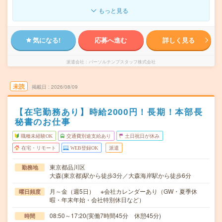
もっと見る
気になる!
応募へ進む
詳しく見る
派遣会社
パーソルテンプスタッフ株式会社
未読
掲載日
2026/08/09
【在宅勤務あり】時給2000円！長期！本部長
秘書のお仕事
職種未経験OK
交通費別途支給あり
土日祝日が休み
在宅・リモート
WEB登録OK
派遣
東京都品川区
勤務地
大森(東京都)駅から徒歩3分／大森海岸駅から徒歩6分
月～金（週5日） ※会社カレンダーあり（GW・夏季休
曜日頻度
暇・年末年始・会社特別休日など）
08:50～17:20(実働7時間45分 休憩45分)
時間