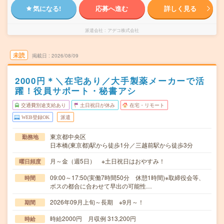
気になる!
応募へ進む
詳しく見る
派遣会社
アデコ株式会社
未読
掲載日
2026/08/09
2000円＊＼在宅あり／大手製薬メーカーで活
躍！役員サポート・秘書アシ
交通費別途支給あり
土日祝日が休み
在宅・リモート
WEB登録OK
派遣
東京都中央区
勤務地
日本橋(東京都)駅から徒歩1分／三越前駅から徒歩3分
月～金（週5日） ※土日祝日はおやすみ！
曜日頻度
09:00～17:50(実働7時間50分 休憩1時間)※取締役会等、
時間
ボスの都合に合わせて早出の可能性…
2026年09月上旬～長期 ※9月～！
期間
時給2000円 月収例 313,200円
時給