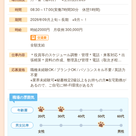
08:30～17:00(実働7時間30分 休憩1時間)
時間
2026年09月上旬～長期 ※9月～！
期間
時給2000円 月収例 300,000円
時給
交通費
全額支給
＊役員等のスケジュール調整・管理＊電話・来客対応＊出
仕事内容
張精算＊資料の作成、整理及び管理＊電話（取次ぎ程…
職種未経験OK / ブランクOK / パソコンスキル不要 / 英語力
応募資格
不要
※業界未経験可●秘書検定2級以上をお持ちの方■在宅勤務が
あるので、ご自宅にWi-Fi環境がある方
職場の雰囲気
年齢層
20代
30代
40代
50代
60代
男女比率
女性
男性