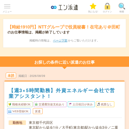
メニュー
気になる!
ログイン
検索
【時給1910円】NTTグループで役員秘書！在宅あり＠田町
のお仕事情報は、掲載が終了しています
掲載時の情報は、
ページ下部
からご覧いただけます。
お探しの条件に近い派遣のお仕事
未読
掲載日
2026/08/09
【週3×5時間勤務】外資エネルギー会社で営
業アシスタント！
職種未経験OK
交通費別途支給あり
土日祝日が休み
残業なし
WEB登録OK
派遣
東京都千代田区
勤務地
東京駅から徒歩1分／大手町(東京都)駅から徒歩3分／二重