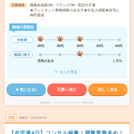
職種未経験OK / ブランクOK / 英語力不要
応募資格
★アシスタント事務経験のある方★社会人経験★自宅に
WiFi環境
職場の雰囲気
年齢層
20代
30代
40代
50代
60代
職場の様子
活気がある
しずか
もっと見る
気になる!
応募へ進む
詳しく見る
派遣会社
パーソルテンプスタッフ株式会社
未読
掲載日
2026/08/09
【在宅週4日】コンサル秘書！調整業務多め！