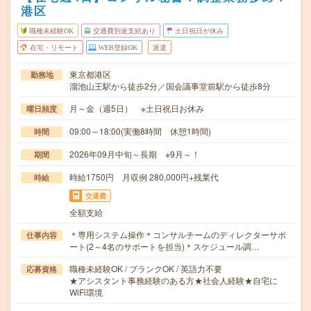
港区
職種未経験OK
交通費別途支給あり
土日祝日が休み
在宅・リモート
WEB登録OK
派遣
東京都港区
勤務地
溜池山王駅から徒歩2分／国会議事堂前駅から徒歩8分
月～金（週5日） ※土日祝日お休み
曜日頻度
09:00～18:00(実働8時間 休憩1時間)
時間
2026年09月中旬～長期 ※9月～！
期間
時給1750円 月収例 280,000円+残業代
時給
交通費
全額支給
＊専用システム操作＊コンサルチームのディレクターサポ
仕事内容
ート(2～4名のサポートを担当)＊スケジュール調…
職種未経験OK / ブランクOK / 英語力不要
応募資格
★アシスタント事務経験のある方★社会人経験★自宅に
WiFi環境