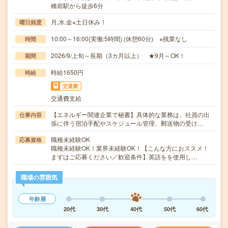
橋前駅から徒歩6分
月,水,金※土日休み！
曜日頻度
10:00～16:00(実働:5時間) (休憩60分) ※残業なし
時間
2026/9/上旬～長期（3カ月以上） ★9月～OK！
期間
時給1650円
時給
交通費
交通費支給
【エネルギー関連企業で秘書】具体的な業務は、社員の出
仕事内容
張に伴う宿泊手配やスケジュール管理、郵送物の受け…
職種未経験OK
応募資格
職種未経験OK！業界未経験OK！【こんな方におススメ！
まずはご応募ください／歓迎条件】英語をを使用し…
職場の雰囲気
年齢層
20代
30代
40代
50代
60代