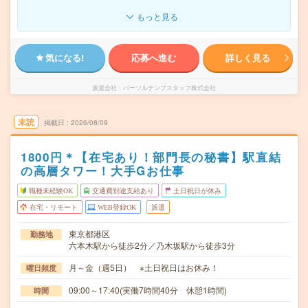
もっと見る
気になる!
応募へ進む
詳しく見る
派遣会社
パーソルテンプスタッフ株式会社
未読
掲載日
2026/08/09
1800円＊【在宅あり！部門長の秘書】駅直結
の高層タワー！大手Gお仕事
職種未経験OK
交通費別途支給あり
土日祝日が休み
在宅・リモート
WEB登録OK
派遣
東京都港区
勤務地
六本木駅から徒歩2分／乃木坂駅から徒歩3分
月～金（週5日） ※土日祝日はお休み！
曜日頻度
09:00～17:40(実働7時間40分 休憩1時間)
時間