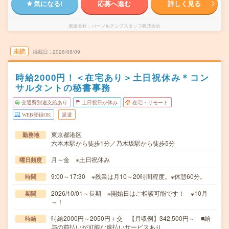
気になる!
応募へ進む
詳しく見る
派遣会社
パーソルテンプスタッフ株式会社
未読
掲載日
2026/08/09
時給2000円！＜在宅あり＞土日祝休み＊コン
サルタントの秘書事務
交通費別途支給あり
土日祝日が休み
在宅・リモート
WEB登録OK
派遣
東京都港区
勤務地
六本木駅から徒歩1分／乃木坂駅から徒歩5分
月～金 ※土日祝休み
曜日頻度
9:00～17:30 ※残業は月10～20時間程度。※休憩60分。
時間
2026/10/01～長期 ※開始日はご相談可能です！ ※10月
期間
～！
時給2000円～2050円＋交 【月収例】342,500円～ ■給
時給
与の前払いが可能な速払いサービスあり