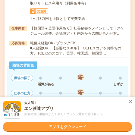
取りサービス利用可（利用条件有）
交通費
1ヶ月3万円を上限として実費支給
【韓国語＋英語使用あり】社長秘書をメインとして・スケ
仕事内容
ジュール調整、会議設定・社内外からの問い合わせ対…
職種未経験OK / ブランクOK
応募資格
■未経験OK！【必要なスキル】TOEFLスコアをお持ちの
方、TOEICのスコア、英語、韓国語、韓国語…
職場の雰囲気
職場の様子
活気がある
しずか
仕事の仕方
テキパキ
コツコツ
大人気！
エン派遣アプリ
派遣のお仕事情報がたくさん！プッシュ通知で受け取ろう！
気になる!
応募へ進む
詳しく見る
アプリをダウンロード
派遣会社
株式会社リクルートスタッフィング