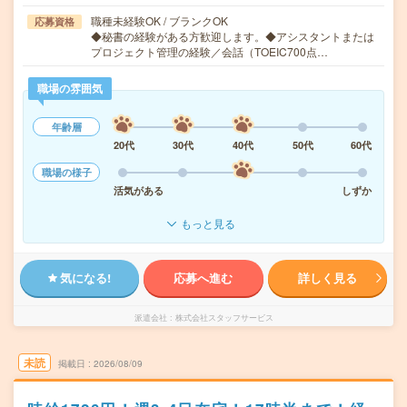
職種未経験OK / ブランクOK
応募資格
◆秘書の経験がある方歓迎します。◆アシスタントまたは
プロジェクト管理の経験／会話（TOEIC700点…
職場の雰囲気
年齢層
20代
30代
40代
50代
60代
職場の様子
活気がある
しずか
もっと見る
気になる!
応募へ進む
詳しく見る
派遣会社
株式会社スタッフサービス
未読
掲載日
2026/08/09