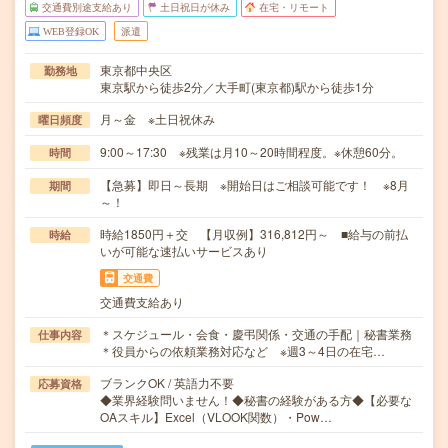
交通費別途支給あり
土日祝日が休み
在宅・リモート
WEB登録OK
派遣
東京都中央区
勤務地
東京駅から徒歩2分／大手町(東京都)駅から徒歩1分
月～金 ※土日祝休み
曜日頻度
9:00～17:30 ※残業は月10～20時間程度。※休憩60分。
時間
【急募】即日～長期 ※開始日はご相談可能です！ ※8月
期間
～！
時給1850円＋交 【月収例】316,812円～ ■給与の前払
時給
いが可能な速払いサービスあり
交通費
交通費支給あり
＊スケジュール・会食・慶弔関係・交通の手配｜秘書業務
仕事内容
＊役員からの依頼業務対応など ※週3～4日の在宅…
ブランクOK / 英語力不要
応募資格
◆業界経験問いません！◆秘書の経験がある方◆【必要な
OAスキル】Excel（VLOOK関数）・Pow…