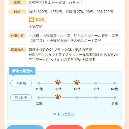
2026年09月上旬～長期 ※9月～！
期間
時給1800円～1850円 月収例 276,120円～283,790円
時給
交通費
全額支給
＊経費・出張精算・お土産手配＊スケジュール管理・調整
仕事内容
（部門長）＊会議室予約＊その他サポート業務
職種未経験OK / ブランクOK / 英語力不要
応募資格
●部内アシスタント等でスケジュール調整経験のある方♪※
在宅ワークがありますので自宅Wi-Fi環境要
職場の雰囲気
年齢層
20代
30代
40代
50代
60代
男女比率
女性
男性
もっと見る