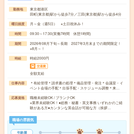
東京都港区
勤務地
田町(東京都)駅から徒歩7分／三田(東京都)駅から徒歩4分
月～金（週5日） ※土日祝休み！
曜日頻度
09:30～17:30(実働7時間 休憩1時間)
時間
2026年08月下旬～長期 2027年3月末までの期間限定！
期間
※8月～！
時給2000円
時給
交通費
全額支給
＊有給管理＊請求書の処理＊備品管理・発注＊会議室・イ
仕事内容
ベント会場の手配＊出張手配・スケジュール調整＊来…
職種未経験OK / ブランクOK
応募資格
※業界未経験OK！●総務・秘書・英文事務 いずれかのご経
験がある方●カンタンな英会話が可能な方（挨拶…
職場の雰囲気
年齢層