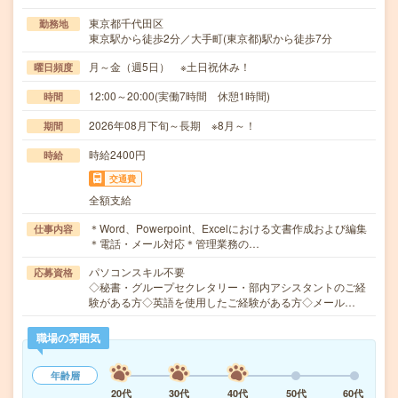
東京都千代田区
勤務地
東京駅から徒歩2分／大手町(東京都)駅から徒歩7分
月～金（週5日） ※土日祝休み！
曜日頻度
12:00～20:00(実働7時間 休憩1時間)
時間
2026年08月下旬～長期 ※8月～！
期間
時給2400円
時給
交通費
全額支給
＊Word、Powerpoint、Excelにおける文書作成および編集
仕事内容
＊電話・メール対応＊管理業務の…
パソコンスキル不要
応募資格
◇秘書・グループセクレタリー・部内アシスタントのご経
験がある方◇英語を使用したご経験がある方◇メール…
職場の雰囲気
年齢層
20代
30代
40代
50代
60代