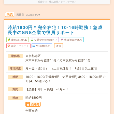
派遣会社
株式会社スタッフサービス
未読
掲載日
2026/08/09
時給1800円＊完全在宅！10-16時勤務！急成
長中のSNS企業で役員サポート
職種未経験OK
交通費別途支給あり
土日祝日が休み
在宅・リモート
WEB登録OK
派遣
東京都港区
勤務地
六本木駅から徒歩10分／乃木坂駅から徒歩10分
月～金（週5日） ※土日祝休み！ #週3日以上在宅
曜日頻度
10:00～16:00(実働5時間 休憩1時間)※9:00～18:00の間で
時間
1日4、5h選べる！
【急募】即日～長期 ※8月～！
期間
時給1800円
時給
交通費
全額支給