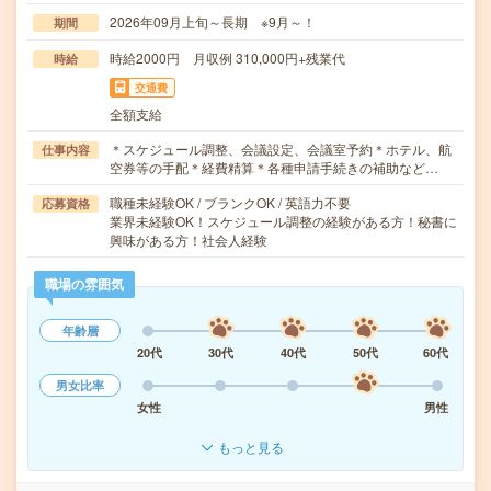
2026年09月上旬～長期 ※9月～！
期間
時給2000円 月収例 310,000円+残業代
時給
交通費
全額支給
＊スケジュール調整、会議設定、会議室予約＊ホテル、航
仕事内容
空券等の手配＊経費精算＊各種申請手続きの補助など…
職種未経験OK / ブランクOK / 英語力不要
応募資格
業界未経験OK！スケジュール調整の経験がある方！秘書に
興味がある方！社会人経験
職場の雰囲気
年齢層
20代
30代
40代
50代
60代
男女比率
女性
男性
もっと見る