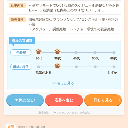
～基本リモートでOK！役員のスケジュール調整などをお任
仕事内容
せ○～○日程調整（社内外とのやり取り/メール）…
職種未経験OK / ブランクOK / パソコンスキル不要 / 英語力
応募資格
不要
・スケジュール調整経験・ベンチャー環境での就業経験
職場の雰囲気
年齢層
20代
30代
40代
50代
60代
職場の様子
活気がある
しずか
もっと見る
気になる!
応募へ進む
詳しく見る
派遣会社
パーソルテンプスタッフ株式会社
未読
掲載日
2026/08/09