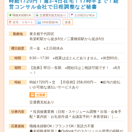
時給1720円！週3-4日在宅！17時半まで！経
営コンサル会社で日程調整など秘書
職種未経験OK
交通費別途支給あり
土日祝日が休み
在宅・リモート
WEB登録OK
派遣
東京都千代田区
勤務地
有楽町駅から徒歩5分／二重橋前駅から徒歩5分
月～金 ※土日祝休み
曜日頻度
9:30～17:30 ※残業はほとんどありません。※休憩60分。
時間
【急募】即日～長期 ※開始日はご相談可能です！ ※8月
期間
～！
時給1720円＋交 【月収例】258,000円～ ■給与の前払
時給
いが可能な速払いサービスあり
交通費
交通費支給あり
＊役員秘書業務（日程・スケジュール調整＊出張・会食手
仕事内容
配＊案内状・お礼状作成＊会議室予約＊来客登録）｜…
職種未経験OK / ブランクOK / 英語力不要
応募資格
◆未経験者歓迎！◆Outlookでのスケジュール管理の経験が