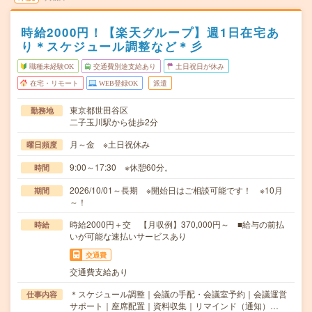
時給2000円！【楽天グループ】週1日在宅あ
り＊スケジュール調整など＊彡
職種未経験OK
交通費別途支給あり
土日祝日が休み
在宅・リモート
WEB登録OK
派遣
東京都世田谷区
勤務地
二子玉川駅から徒歩2分
月～金 ※土日祝休み
曜日頻度
9:00～17:30 ※休憩60分。
時間
2026/10/01～長期 ※開始日はご相談可能です！ ※10月
期間
～！
時給2000円＋交 【月収例】370,000円～ ■給与の前払
時給
いが可能な速払いサービスあり
交通費
交通費支給あり
＊スケジュール調整｜会議の手配・会議室予約｜会議運営
仕事内容
サポート｜座席配置｜資料収集｜リマインド（通知）…