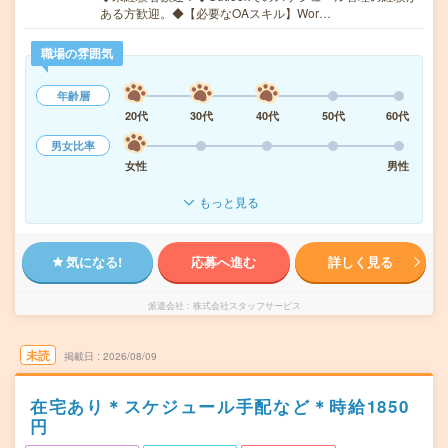
ある方歓迎。◆【必要なOAスキル】Wor…
職場の雰囲気
年齢層
20代
30代
40代
50代
60代
男女比率
女性
男性
もっと見る
気になる!
応募へ進む
詳しく見る
派遣会社
株式会社スタッフサービス
未読
掲載日
2026/08/09
在宅あり＊スケジュール手配など＊時給1850
円