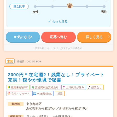
男女比率
女性
男性
もっと見る
気になる!
応募へ進む
詳しく見る
派遣会社
パーソルテンプスタッフ株式会社
未読
掲載日
2026/08/09
2000円＊在宅週2！残業なし！プライベート
充実！穏やか環境で秘書
職種未経験OK
交通費別途支給あり
土日祝日が休み
残業なし
在宅・リモート
WEB登録OK
派遣
東京都港区
勤務地
浜松町駅から徒歩5分／新橋駅から徒歩10分
月～金（週5日） ※土日祝日休み
曜日頻度