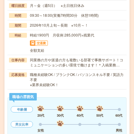
月～金（週5日） ※土日祝日休み
曜日頻度
09:30～18:00(実働7時間30分 休憩1時間)
時間
2026年10月上旬～長期 ※10月～！
期間
時給1900円 月収例 285,000円+残業代
時給
交通費
全額支給
同業務の方や派遣の方も複数いる部署で事務サポート！コ
仕事内容
ミュニケーションの多い環境で働けます！＊入稿業務…
職種未経験OK / ブランクOK / パソコンスキル不要 / 英語力
応募資格
不要
※業界未経験OK！
職場の雰囲気
年齢層
20代
30代
40代
50代
60代
男女比率
女性
男性