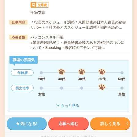
交通費
全額支給
＊役員のスケジュール調整＊米国勤務の日本人役員の秘書
仕事内容
サポート＊社内外とのスケジュール調整＊部内会議の…
パソコンスキル不要
応募資格
※業界未経験OK！・役員秘書経験のある方■英語スキルに
ついて・Speaking→来客時のアテンド可能…
職場の雰囲気
年齢層
20代
30代
40代
50代
60代
男女比率
女性
男性
もっと見る
気になる!
応募へ進む
詳しく見る
派遣会社
パーソルテンプスタッフ株式会社