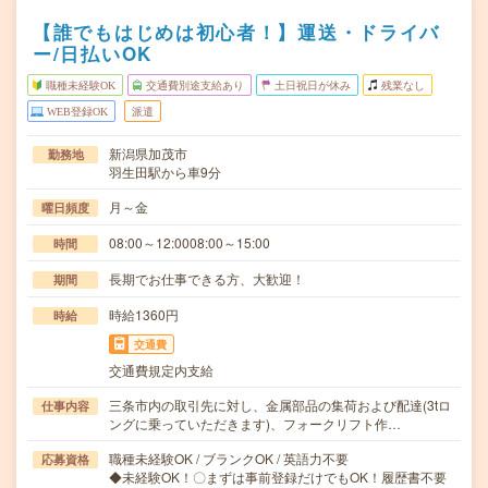
【誰でもはじめは初心者！】運送・ドライバ
ー/日払いOK
職種未経験OK
交通費別途支給あり
土日祝日が休み
残業なし
WEB登録OK
派遣
新潟県加茂市
勤務地
羽生田駅から車9分
月～金
曜日頻度
08:00～12:0008:00～15:00
時間
長期でお仕事できる方、大歓迎！
期間
時給1360円
時給
交通費
交通費規定内支給
三条市内の取引先に対し、金属部品の集荷および配達(3tロ
仕事内容
ングに乗っていただきます)、フォークリフト作…
職種未経験OK / ブランクOK / 英語力不要
応募資格
◆未経験OK！〇まずは事前登録だけでもOK！履歴書不要