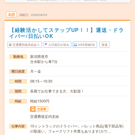
未読
掲載日
2026/08/05
【経験活かしてステップUP！！】運送・ドラ
イバー/日払いOK
交通費別途支給あり
土日祝日が休み
WEB登録OK
派遣
新潟県燕市
勤務地
分水駅から車7分
月～金
曜日頻度
08:15～16:30
時間
長期でお仕事できる方、大歓迎！
期間
時給1500円
時給
交通費
交通費規定内支給
10トントラックのドライバー。パレット商品(電子部品等)
仕事内容
の取扱い。フォークリフト作業もあります(カウ…