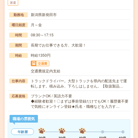
派遣
新潟県新発田市
勤務地
月～金
曜日頻度
08:30～17:15
時間
長期でお仕事できる方、大歓迎！
期間
時給1350円
時給
交通費
交通費規定内支給
トラックドライバー。大型トラックを県内の配送先まで運
仕事内容
転します。積み込み、下ろしはしません。【取扱製品…
ブランクOK / 英語力不要
応募資格
◆経験者歓迎！〇まずは事前登録だけでもOK！履歴書不要
で気軽にオンライン登録★氏名・職種などを入力す…
職場の雰囲気
年齢層
20代
30代
40代
50代
60代