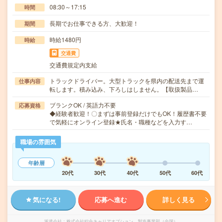
08:30～17:15
時間
長期でお仕事できる方、大歓迎！
期間
時給1480円
時給
交通費
交通費規定内支給
トラックドライバー。大型トラックを県内の配送先まで運
仕事内容
転します。積み込み、下ろしはしません。【取扱製品…
ブランクOK / 英語力不要
応募資格
◆経験者歓迎！〇まずは事前登録だけでもOK！履歴書不要
で気軽にオンライン登録★氏名・職種などを入力す…
職場の雰囲気
年齢層
20代
30代
40代
50代
60代
気になる!
応募へ進む
詳しく見る
派遣会社
株式会社綜合キャリアオプション 製造事業部（全国）