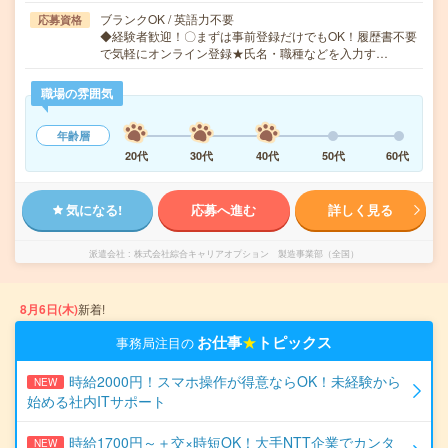
ブランクOK / 英語力不要
応募資格
◆経験者歓迎！〇まずは事前登録だけでもOK！履歴書不要
で気軽にオンライン登録★氏名・職種などを入力す…
職場の雰囲気
年齢層
20代
30代
40代
50代
60代
気になる!
応募へ進む
詳しく見る
派遣会社
株式会社綜合キャリアオプション 製造事業部（全国）
8月6日(木)
新着!
お仕事
★
トピックス
事務局注目の
時給2000円！スマホ操作が得意ならOK！未経験から
NEW
始める社内ITサポート
時給1700円～＋交×時短OK！大手NTT企業でカンタ
NEW