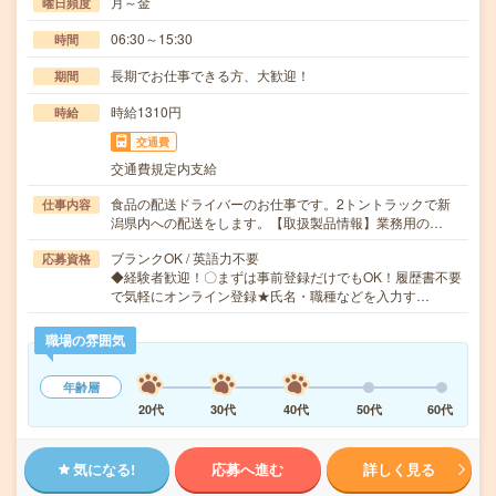
月～金
曜日頻度
06:30～15:30
時間
長期でお仕事できる方、大歓迎！
期間
時給1310円
時給
交通費
交通費規定内支給
食品の配送ドライバーのお仕事です。2トントラックで新
仕事内容
潟県内への配送をします。【取扱製品情報】業務用の…
ブランクOK / 英語力不要
応募資格
◆経験者歓迎！〇まずは事前登録だけでもOK！履歴書不要
で気軽にオンライン登録★氏名・職種などを入力す…
職場の雰囲気
年齢層
20代
30代
40代
50代
60代
気になる!
応募へ進む
詳しく見る