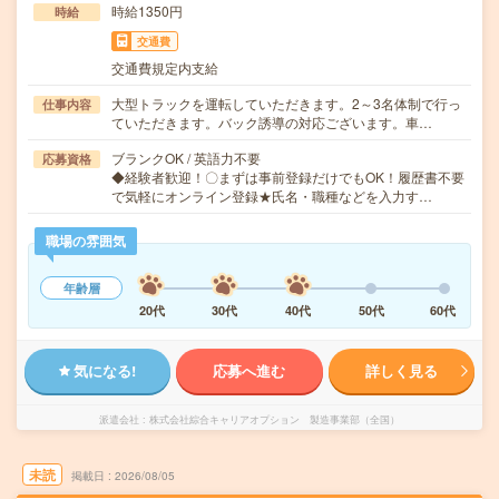
時給1350円
時給
交通費
交通費規定内支給
大型トラックを運転していただきます。2～3名体制で行っ
仕事内容
ていただきます。バック誘導の対応ございます。車…
ブランクOK / 英語力不要
応募資格
◆経験者歓迎！〇まずは事前登録だけでもOK！履歴書不要
で気軽にオンライン登録★氏名・職種などを入力す…
職場の雰囲気
年齢層
20代
30代
40代
50代
60代
気になる!
応募へ進む
詳しく見る
派遣会社
株式会社綜合キャリアオプション 製造事業部（全国）
未読
掲載日
2026/08/05