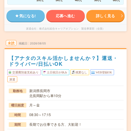
気になる!
応募へ進む
詳しく見る
派遣会社
株式会社綜合キャリアオプション 製造事業部（全国）
未読
掲載日
2026/08/05
【アナタのスキル活かしませんか？】運送・
ドライバー/日払いOK
交通費別途支給あり
土日祝日が休み
残業なし
WEB登録OK
派遣
新潟県長岡市
勤務地
北長岡駅から車10分
月～金
曜日頻度
08:30～17:15
時間
長期でお仕事できる方、大歓迎！
期間