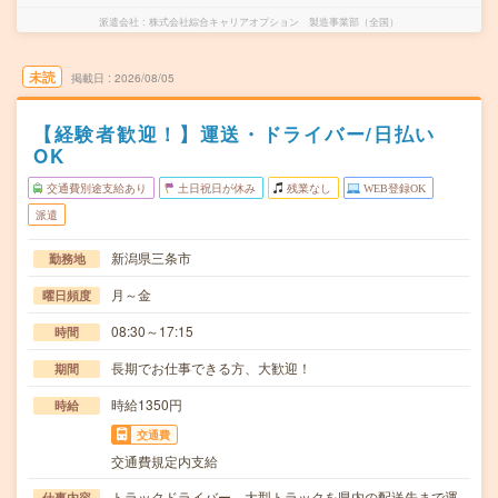
派遣会社
株式会社綜合キャリアオプション 製造事業部（全国）
未読
掲載日
2026/08/05
【経験者歓迎！】運送・ドライバー/日払い
OK
交通費別途支給あり
土日祝日が休み
残業なし
WEB登録OK
派遣
新潟県三条市
勤務地
月～金
曜日頻度
08:30～17:15
時間
長期でお仕事できる方、大歓迎！
期間
時給1350円
時給
交通費
交通費規定内支給
トラックドライバー。大型トラックを県内の配送先まで運
仕事内容