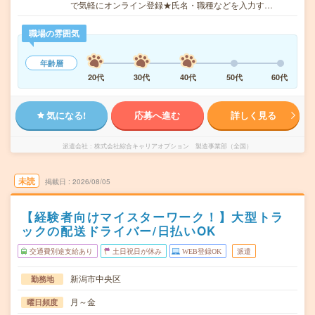
で気軽にオンライン登録★氏名・職種などを入力す…
職場の雰囲気
年齢層
20代
30代
40代
50代
60代
気になる!
応募へ進む
詳しく見る
派遣会社
株式会社綜合キャリアオプション 製造事業部（全国）
未読
掲載日
2026/08/05
【経験者向けマイスターワーク！】大型トラ
ックの配送ドライバー/日払いOK
交通費別途支給あり
土日祝日が休み
WEB登録OK
派遣
新潟市中央区
勤務地
月～金
曜日頻度