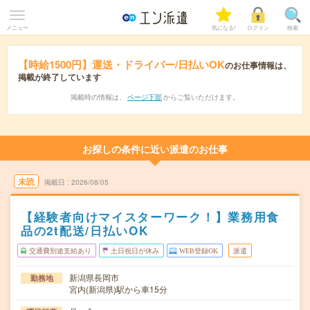
メニュー
気になる!
ログイン
検索
【時給1500円】運送・ドライバー/日払いOK
のお仕事情報は、
掲載が終了しています
掲載時の情報は、
ページ下部
からご覧いただけます。
お探しの条件に近い派遣のお仕事
未読
掲載日
2026/08/05
【経験者向けマイスターワーク！】業務用食
品の2t配送/日払いOK
交通費別途支給あり
土日祝日が休み
WEB登録OK
派遣
新潟県長岡市
勤務地
宮内(新潟県)駅から車15分