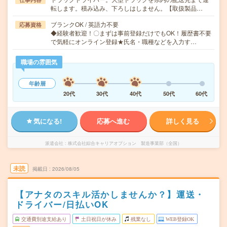
転します。積み込み、下ろしはしません。【取扱製品…
ブランクOK / 英語力不要
応募資格
◆経験者歓迎！〇まずは事前登録だけでもOK！履歴書不要
で気軽にオンライン登録★氏名・職種などを入力す…
職場の雰囲気
年齢層
20代
30代
40代
50代
60代
気になる!
応募へ進む
詳しく見る
派遣会社
株式会社綜合キャリアオプション 製造事業部（全国）
未読
掲載日
2026/08/05
【アナタのスキル活かしませんか？】運送・
ドライバー/日払いOK
交通費別途支給あり
土日祝日が休み
残業なし
WEB登録OK