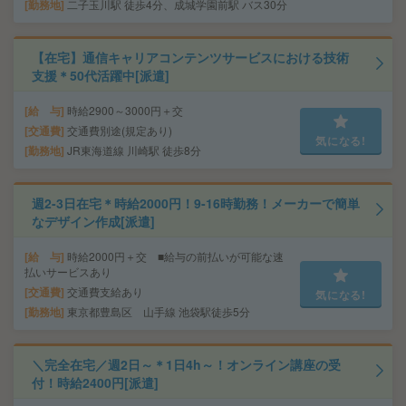
勤務地
二子玉川駅 徒歩4分、成城学園前駅 バス30分
【在宅】通信キャリアコンテンツサービスにおける技術
支援＊50代活躍中[派遣]
給 与
時給2900～3000円＋交
交通費
交通費別途(規定あり)
気になる!
勤務地
JR東海道線 川崎駅 徒歩8分
週2-3日在宅＊時給2000円！9-16時勤務！メーカーで簡単
なデザイン作成[派遣]
給 与
時給2000円＋交 ■給与の前払いが可能な速
払いサービスあり
交通費
交通費支給あり
気になる!
勤務地
東京都豊島区 山手線 池袋駅徒歩5分
＼完全在宅／週2日～＊1日4h～！オンライン講座の受
付！時給2400円[派遣]