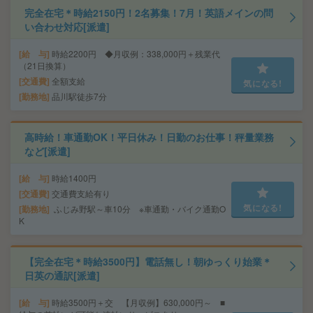
完全在宅＊時給2150円！2名募集！7月！英語メインの問
い合わせ対応[派遣]
給 与
時給2200円 ◆月収例：338,000円＋残業代
（21日換算）
交通費
全額支給
気になる!
勤務地
品川駅徒歩7分
高時給！車通勤OK！平日休み！日勤のお仕事！秤量業務
など[派遣]
給 与
時給1400円
交通費
交通費支給有り
気になる!
勤務地
ふじみ野駅～車10分 ※車通勤・バイク通勤O
K
【完全在宅＊時給3500円】電話無し！朝ゆっくり始業＊
日英の通訳[派遣]
給 与
時給3500円＋交 【月収例】630,000円～ ■