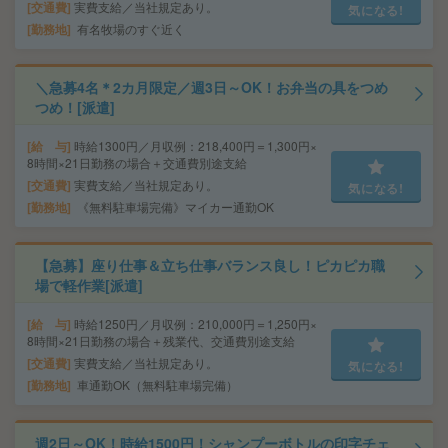
交通費
実費支給／当社規定あり。
気になる!
勤務地
有名牧場のすぐ近く
＼急募4名＊2カ月限定／週3日～OK！お弁当の具をつめ
つめ！[派遣]
給 与
時給1300円／月収例：218,400円＝1,300円×
8時間×21日勤務の場合＋交通費別途支給
交通費
実費支給／当社規定あり。
気になる!
勤務地
《無料駐車場完備》マイカー通勤OK
【急募】座り仕事＆立ち仕事バランス良し！ピカピカ職
場で軽作業[派遣]
給 与
時給1250円／月収例：210,000円＝1,250円×
8時間×21日勤務の場合＋残業代、交通費別途支給
交通費
実費支給／当社規定あり。
気になる!
勤務地
車通勤OK（無料駐車場完備）
週2日～OK！時給1500円！シャンプーボトルの印字チェ