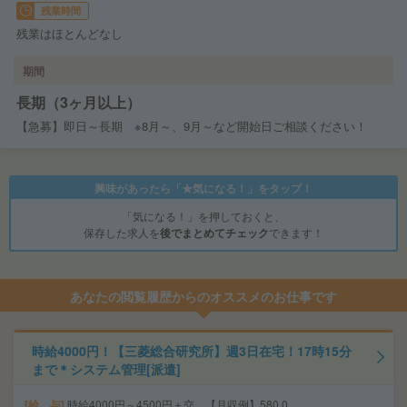
残業時間
残業はほとんどなし
期間
長期（3ヶ月以上）
【急募】即日～長期 ※8月～、9月～など開始日ご相談ください！
興味があったら「★気になる！」をタップ！
「気になる！」を押しておくと、
保存した求人を
後でまとめてチェック
できます！
あなたの閲覧履歴からのオススメのお仕事です
時給4000円！【三菱総合研究所】週3日在宅！17時15分
まで＊システム管理[派遣]
給 与
時給4000円～4500円＋交 【月収例】580,0