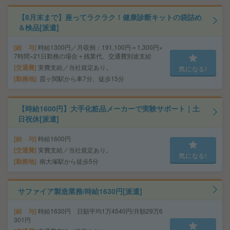
【8月末まで】座ってラクラク！健康診断キットの袋詰め
＆検品[派遣]
給 与
時給1300円／月収例：191,100円＝1,300円×
7時間×21日勤務の場合＋残業代、交通費別途支給
交通費
実費支給／当社規定あり。
気になる!
勤務地
霞ヶ関駅から車7分、徒歩15分
【時給1600円】大手化粧品メーカーで実験サポート｜土
日祝休[派遣]
給 与
時給1600円
交通費
実費支給／当社規定あり。
気になる!
勤務地
南大塚駅から徒歩5分
サファイア製造業務/時給1630円[派遣]
給 与
時給1630円 日額平均1万4540円/月額29万6
301円