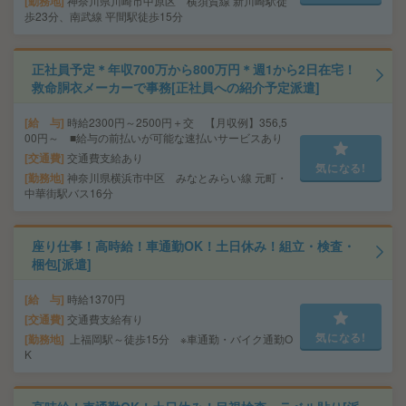
勤務地
神奈川県川崎市中原区 横須賀線 新川崎駅徒
歩23分、南武線 平間駅徒歩15分
正社員予定＊年収700万から800万円＊週1から2日在宅！
救命胴衣メーカーで事務[正社員への紹介予定派遣]
給 与
時給2300円～2500円＋交 【月収例】356,5
00円～ ■給与の前払いが可能な速払いサービスあり
交通費
交通費支給あり
気になる!
勤務地
神奈川県横浜市中区 みなとみらい線 元町・
中華街駅バス16分
座り仕事！高時給！車通勤OK！土日休み！組立・検査・
梱包[派遣]
給 与
時給1370円
交通費
交通費支給有り
気になる!
勤務地
上福岡駅～徒歩15分 ※車通勤・バイク通勤O
K