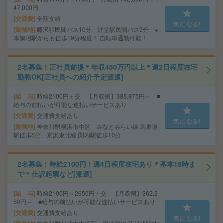
47,000円
交通費
全額支給
気になる!
勤務地
藤沢駅民間バス10分、辻堂駅民間バス9分 ※
本鵠沼駅からも徒歩19分程度！ 自転車通勤可能！
2名募集！正社員前提＊年収450万円以上＊週2日程度在宅
勤務OK[正社員への紹介予定派遣]
給 与
時給2100円＋交 【月収例】385,875円～ ■
給与の前払いが可能な速払いサービスあり
交通費
交通費支給あり
気になる!
勤務地
神奈川県横浜市中区 みなとみらい線 馬車道
駅徒歩5分、京浜東北線 関内駅徒歩10分
2名募集！時給2100円！週4日程度在宅あり＊基本18時ま
で＊仕訳起票など[派遣]
給 与
時給2100円～2650円＋交 【月収例】362,2
50円～ ■給与の前払いが可能な速払いサービスあり
交通費
交通費支給あり
気になる!