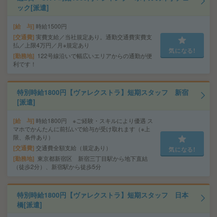
ック[派遣]
給 与
時給1500円
交通費
実費支給／当社規定あり。通勤交通費実費支
払／上限4万円／月※規定あり
気になる!
勤務地
122号線沿いで幅広いエリアからの通勤が便
利です！
特別時給1800円【ヴァレクストラ】短期スタッフ 新宿
[派遣]
給 与
時給1800円 ※ご経験・スキルにより優遇 ス
マホでかんたんに前払いで給与が受け取れます（※上
限、条件あり）
交通費
交通費全額支給（規定あり）
気になる!
勤務地
東京都新宿区 新宿三丁目駅から地下直結
（徒歩2分）、新宿駅から徒歩5分
特別時給1800円【ヴァレクストラ】短期スタッフ 日本
橋[派遣]