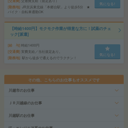
交通費
交通費支給（規定あり）
気になる!
勤務地
JR京浜東北線「本郷台駅」より徒歩5分 ★
バイク・自転車通勤OK
【時給1400円】モクモク作業が得意な方に！試薬のチェ
ック[派遣]
給 与
時給1400円
交通費
実費支給／当社規定あり。
気になる!
勤務地
駅から徒歩で通えるのでラクチン！
その他、こちらのお仕事もオススメです
川越市のお仕事
ＪＲ川越線のお仕事
川越駅のお仕事
IT・エンジニア系のお仕事