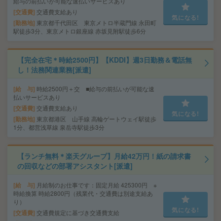
給与の前払いが可能な速払いサービスあり
交通費
交通費支給あり
気になる!
勤務地
東京都千代田区 東京メトロ半蔵門線 永田町
駅徒歩3分、東京メトロ銀座線 赤坂見附駅徒歩6分
【完全在宅＊時給2500円】【KDDI】週3日勤務＆電話無
し！法務関連業務[派遣]
給 与
時給2500円＋交 ■給与の前払いが可能な速
払いサービスあり
交通費
交通費支給あり
気になる!
勤務地
東京都港区 山手線 高輪ゲートウェイ駅徒歩
1分、都営浅草線 泉岳寺駅徒歩3分
【ランチ無料＊楽天グループ】月給42万円！紙の請求書
の回収などの部署アシスタント[派遣]
給 与
月給制のお仕事です：固定月給 425300円 ※
時給換算 時給2800円（残業代・交通費は別途支給あ
り）
気になる!
交通費
交通費規定に基づき交通費支給