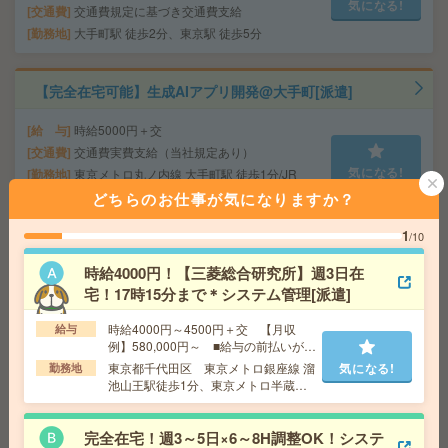
気になる!
交通費
交通費規定に基づき交通費支給
勤務地
大手町駅 徒歩2分、東京駅 徒歩5分
【完全在宅可能】生成AIアプリ開発@大手町[派遣]
給 与
時給5000円＋交
交通費
交通費実費支給（当社規定あり）
気になる!
勤務地
東京メトロ丸ノ内線 大手町駅 徒歩1分/JR
線 東京駅 徒歩10分
どちらのお仕事が気になりますか？
1
/10
座り仕事！給与即払いOK！高時給！卓球ラケットの製造
[派遣]
時給4000円！【三菱総合研究所】週3日在
宅！17時15分まで＊システム管理[派遣]
給 与
時給1600円
時給4000円～4500円＋交 【月収
給与
交通費
交通費支給有り
気になる!
例】580,000円～ ■給与の前払いが可
勤務地
新所沢駅～バス15分 ※送迎有り
能な速払いサービスあり
東京都千代田区 東京メトロ銀座線 溜
気になる!
勤務地
池山王駅徒歩1分、東京メトロ半蔵門
線 永田町駅徒歩8分
完全在宅！土日祝だけ勤務もOK！平日と組み合わせて勤
務でも〇[派遣]
完全在宅！週3～5日×6～8H調整OK！システ