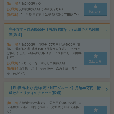
給 与
時給2400円＋交
交通費
交通費実費支給（当社規定あり）
気になる!
勤務地
JR山手線 田町駅 4分/都営浅草線 三田駅 7分
完全在宅＊時給5000円！残業ほぼなし▼品川での治験関
連[派遣]
給 与
時給5000円 月収例 75万円 時給5000円×実
働7h×週5日×4週+残業10h ※月収例を保証するもので
はありません。※給与即受取りサービス利用可（利用条
件有）
気になる!
交通費
1ヶ月3万円を上限として実費支給
勤務地
山手線 品川 徒歩10分 京急本線 泉岳
寺 徒歩12分
【月1回出社でほぼ在宅＊NTTグループ】月給30万円！情
報セキュリティのチェック[派遣]
給 与
月給制のお仕事です：固定月給 303800円 ※
時給換算 時給2000円（残業代・交通費は別途支給あ
り）