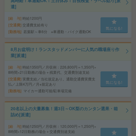
高時給！車通勤OK！土日休み！目視検査・ラベル貼り[派
遣]
給 与
時給1200円
交通費
交通費支給有り
気になる!
勤務地
若葉駅～車6分 ※車通勤・バイク通勤OK
8月お盆明け！ランスタッドメンバーに人気の職場座り作
業[派遣]
給 与
時給1350円／月収例：226,800円＝1,350円×
8時間×21日勤務の場合＋残業代、交通費別途支給
交通費
実費支給／当社規定あり。通勤交通費実費支
気になる!
払／上限4万円／月※規定あり
勤務地
マイカー通勤可能/駐車場完備
20名以上の大量募集！週3日～OK梨のカンタン選果・箱
詰め[派遣]
給 与
時給1250円／月収例：120,000円＝1,250円×
8時間×12日勤務の場合＋交通費別途支給