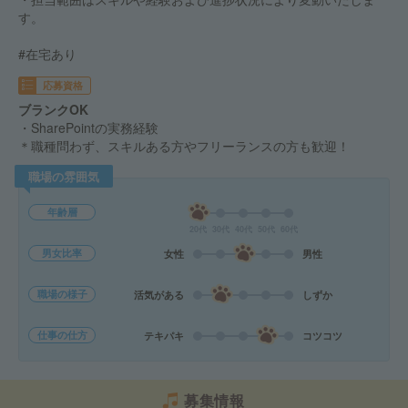
す。
#在宅あり
応募資格
ブランクOK
・SharePointの実務経験
＊職種問わず、スキルある方やフリーランスの方も歓迎！
職場の雰囲気
年齢層
20代
30代
40代
50代
60代
男女比率
女性
男性
職場の様子
活気がある
しずか
仕事の仕方
テキパキ
コツコツ
募集情報