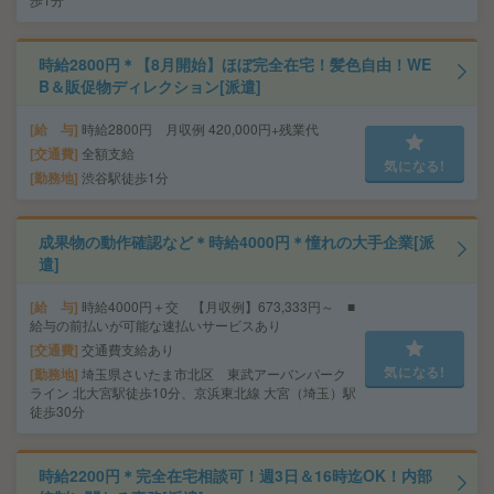
時給2800円＊【8月開始】ほぼ完全在宅！髪色自由！WE
B＆販促物ディレクション[派遣]
給 与
時給2800円 月収例 420,000円+残業代
交通費
全額支給
気になる!
勤務地
渋谷駅徒歩1分
成果物の動作確認など＊時給4000円＊憧れの大手企業[派
遣]
給 与
時給4000円＋交 【月収例】673,333円～ ■
給与の前払いが可能な速払いサービスあり
交通費
交通費支給あり
気になる!
勤務地
埼玉県さいたま市北区 東武アーバンパーク
ライン 北大宮駅徒歩10分、京浜東北線 大宮（埼玉）駅
徒歩30分
時給2200円＊完全在宅相談可！週3日＆16時迄OK！内部