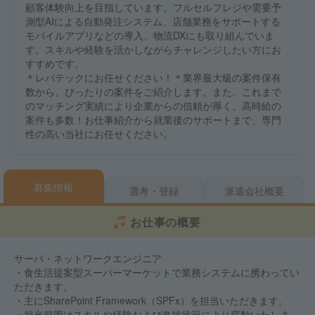
顧客体験向上を目指しています。フルセルフレジや需要予
測型AIによる自動発注システム、店舗業務をサポートする
モバイルアプリなどの導入、物流DXにも取り組んでいま
す。スキルや経験を活かしながらチャレンジしたい方にお
すすめです。
＊レバテックにお任せください！＊業界最大級の案件保有
数から、ぴったりの案件をご紹介します。また、これまで
のマッチング実績により企業からの信頼が厚く、高時給の
案件も多数！お仕事紹介から就業後のサポートまで、専門
性の高い当社にお任せください。
募集情報
選考・登録
派遣会社概要
お仕事の概要
サーバ・ネットワークエンジニア
・食生活提案型スーパーマーケットで業務システムに携わってい
ただきます。
・主にSharePoint Framework（SPFx）を担当いただきます。
・担当範囲はスキルや経験および進捗状況により変動いたしま