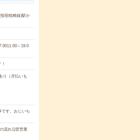
(指宿枕崎線)駅か
11:00～19:0
す！
度あり（月払いも
事です。おじいち
の流れ1)翌営業