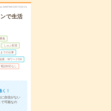
No.MNPWKO857006-01
ョンで生活
量募集
しゅふ歓迎
前までの仕事
副業・WワークOK
電話対応なし
働く！
力に自信がない
まで可能なの