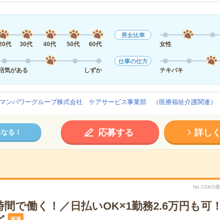
男女比率
20代
30代
40代
50代
60代
女性
仕事の仕方
活気がある
しずか
テキパキ
マンパワーグループ株式会社 ケアサービス事業部 （医療福祉介護関連）
応募する
詳し
になる！
No.CSKO
間で働く！／日払いOK×1勤務2.6万円も可
ど
派遣