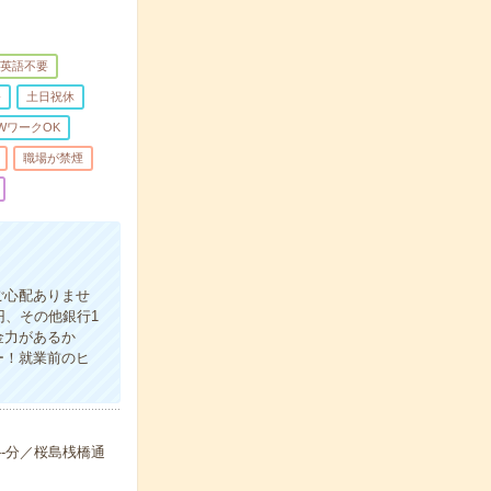
英語不要
務
土日祝休
WワークOK
職場が禁煙
！
ご心配ありませ
円、その他銀行1
金力があるか
ー！就業前のヒ
--分／桜島桟橋通