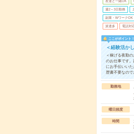
友達と一緒OK
週2～3日勤務
副業・WワークOK
派遣多
電話対
ここがポイント
＜経験活か
＜稼げる夜勤のお
のお仕事です。
にお手伝いいた
歴書不要なので
勤務地
曜日頻度
時間