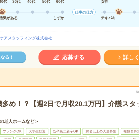
20代
30代
40代
50代
60代
女性
仕事の仕方
活気がある
しずか
テキパキ
ケアスタッフィング株式会社
応募する
詳し
になる！
N
多め！？【週2日で月収20.1万円】介護ス
の老人ホームなど＞
ブランクOK
大学生歓迎
既卒第二新卒OK
10名以上の大量募集
複数名募