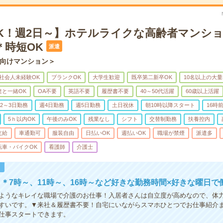
OK！週2日～】ホテルライクな高齢者マンシ
＊時短OK
派遣
向けマンション＞
社会人未経験OK
ブランクOK
大学生歓迎
既卒第二新卒OK
10名以上の大
達と一緒OK
OA不要
英語不要
履歴書不要
40～50代活躍
60歳以上活躍
2～3日勤務
週4日勤務
週5日勤務
土日祝休
朝10時以降スタート
16時
5ｈ以内OK
午後のみOK
残業なし
シフト
交替制勤務
扶養控内
支給
車通勤可
服装自由
日払いOK
週払いOK
職場が禁煙
派遣多
転車・バイクOK
看護師
介護士
！
＊7時～、11時～、16時～など好きな勤務時間×好きな曜日で
ようなキレイな職場で介護のお仕事！入居者さんは自立度が高めなので、体
すいです。▼来社＆履歴書不要！自宅にいながらスマホひとつでお仕事紹介
仕事スタートできます。