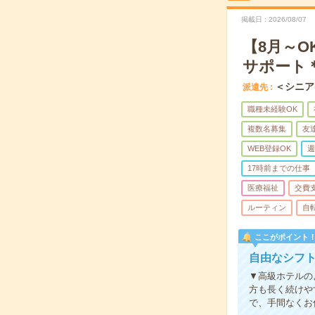
掲載日
2026/08/07
【8月～
サポート
＜シニア
派遣先
職種未経験OK
複数名募集
友
WEB登録OK
週
17時前までの仕事
医療福祉
交費
ルーティン
自
ここがポイント
自由なシフト
▼高級ホテルの
方も長く続けや
で、手間なくお