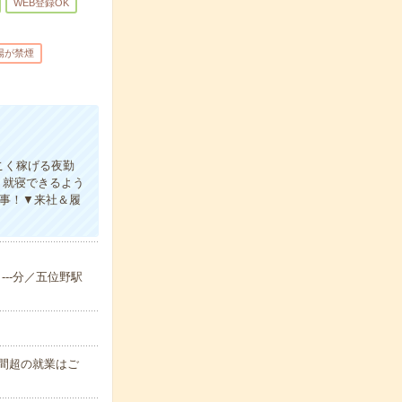
WEB登録OK
場が禁煙
しこく稼げる夜勤
・就寝できるよう
事！▼来社＆履
---分／五位野駅
時間超の就業はご