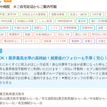
や病院 ※ご自宅近辺からご案内可能
卒第二新卒OK
10名以上の大量募集
複数名募集
友達と一緒OK
OA不要
～50代活躍
60歳以上活躍
しゅふ歓迎
WEB登録OK
週1OK
週2～3日勤
ｈ以内OK
午後のみOK
残業なし
シフト
交替制勤務
扶養控内
副業・
支給
車通勤可
制服
社食/補助あり
日払いOK
週払いOK
即日払いOK
電話対応なし
ルーティン
自転車・バイクOK
看護師
栄養士
介護士
！
OK！業界最高水準の高時給！就業後のフォローも手厚く安心
とにかくすぐに収入がほしい方必見！急な出費等でお金が必要になった時も
料も業界最安手数料でご利用いただけます！（日払い手数料：セブン銀行55
んでそんなに稼げるの... 上場企業グループ会社ならではのネットワークと資
準の高時給でお仕事をご案内できるんです！▼弊社スタッフの手厚いフォロ
きを見る
鹿児島県鹿児島市
谷山(鹿児島市電)駅から---分／市立病院前(鹿児島県)駅から---分／中名駅から-
駅から---分／高見橋駅から---分