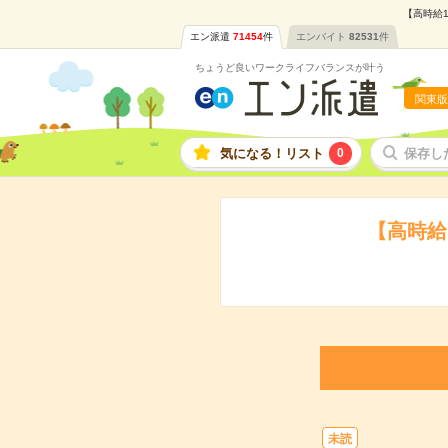
【高時給1
エン派遣
71454
件
エンバイト
82531
件
ちょうど良いワークライフバランスが叶う
関東版
気になる！リスト
0
保存し
【高時給
未読