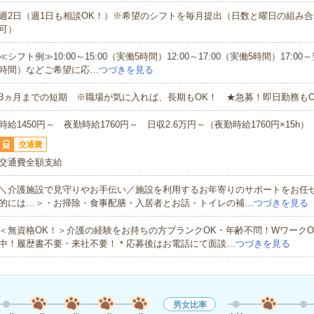
週2日（週1日も相談OK！）※希望のシフトを毎月提出（日数と曜日の組み
可）
≪シフト例≫10:00～15:00（実働5時間）12:00～17:00（実働5時間）17:00～
時間）などご希望に応…
つづきを見る
3ヵ月までの短期 ※職場が気に入れば、長期もOK！ ★急募！即日勤務もO
時給1450円～ 夜勤時給1760円～ 日収2.6万円～（夜勤時給1760円×15h）
交通費
交通費全額支給
＼介護施設で見守りやお手伝い／施設を利用するお年寄りのサポートをお任
的には…＞・お掃除・食事配膳・入居者とお話・トイレの補…
つづきを見る
＜無資格OK！＞介護の経験をお持ちの方ブランクOK・年齢不問！WワークO
中！履歴書不要・来社不要！＊応募後はお電話にて面談…
つづきを見る
男女比率