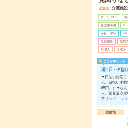
介護施設
派遣先
ブランクOK
既
履歴書不要
40
深夜・早朝
5
医療福祉
交費
外国人
派遣多
ここがポイント
週1日～相談
▼日払い対応〇
ん。日払い手数
65円。）▼な
ら、業界最高水
アリング…
つづ
勤務地