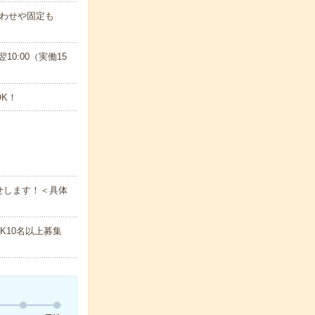
合わせや固定も
翌10:00（実働15
K！
せします！＜具体
K10名以上募集