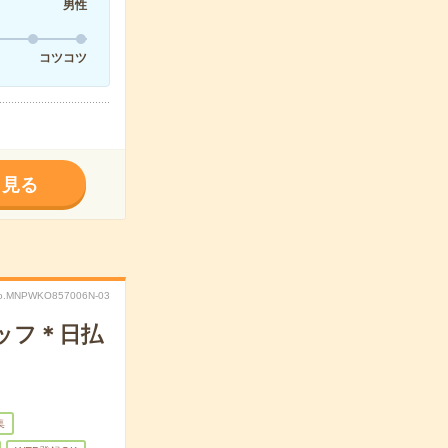
男性
コツコツ
く見る
o.MNPWKO857006N-03
タッフ＊日払
集