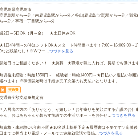
鹿児島県鹿児島市
鹿児島駅から---分／南鹿児島駅から---分／谷山(鹿児島市電)駅から---分／郡元
ら---分／宇宿一丁目駅から---分
週2日～5日OK（月～金） ★土日休みOK
★1日4時間～の時短シフトOK★スタート時間選べます！7:00～16:009:00～17:00
0など残業なし！※Wワー…
つづきを見る
開始日はご相談ください！ ★急募 ★職場が気に入れば、長期でも働けま
無資格未経験：時給1350円～ 経験者：時給1400円～★日払い／週払い制
選べます）※稼働開始時は手続き完了次第のお支払いとなります。
交通費
交通費全額支給※規定有
＊入居者の方の「ありがとう」が嬉しい＊お年寄りを笑顔にする介護のお仕
ゃん、おばあちゃんが暮らす施設での生活サポートをお任せ…
つづきを見る
無資格・未経験OK年齢不問★10名以上採用予定★履歴書は不要です▽応募後
日までに担当より電話・メールでご連絡2)電話で登録…
つづきを見る