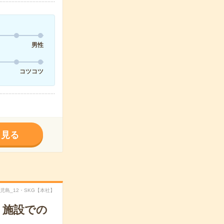
男性
コツコツ
く見る
鹿児島_12・SKG【本社】
！施設での