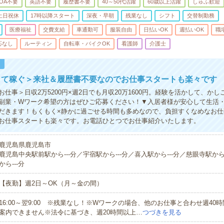
OA不要
英語不要
履歴書不要
40～50代活躍
60歳以上活躍
しゅふ歓迎
土日祝休
17時以降スタート
深夜・早朝
残業なし
シフト
交替制勤務
医療福祉
交費支給
車通勤可
服装自由
日払いOK
週払いOK
職
応なし
ルーティン
自転車・バイクOK
看護師
介護士
！
して稼ぐ＞来社＆履歴書不要なのでお仕事スタートも楽々です
仕事＞日収2万5200円×週2日でも月収20万1600円。経験を活かして、か
副業・Wワーク希望の方はぜひご応募ください！▼入居者様が安心して生活
だきます！もくもく×静かに過ごせる時間も多めなので、負担すくなめなお仕
お仕事スタートも楽々です。お電話ひとつでお仕事紹介いたします。
鹿児島県鹿児島市
鹿児島中央駅前駅から---分／宇宿駅から---分／喜入駅から---分／慈眼寺駅から
から---分
【夜勤】週2日～OK（月～金の間）
16:00～翌9:00 ※残業なし！※Wワークの場合、他のお仕事と合わせ週40
案内できません※法令に基づき、週20時間以上…
つづきを見る