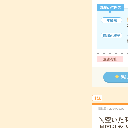
職場の雰囲気
年齢層
職場の様子
派遣会社
気
未読
掲載日
2026/08/07
＼空いた時
見回りな