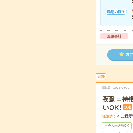
職場の様子
派遣会社
気
未読
掲載日
2026/08/07
夜勤＝待機
いOK!
派遣
＜ご近所
派遣先
社会人未経験OK