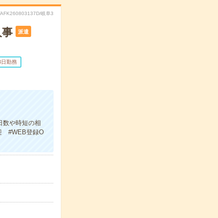
TAFK260803137D/岐阜3
人事
派遣
3日勤務
日数や時短の相
 #WEB登録O