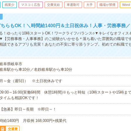
残業少
マスコミ広告
交費支給
車通勤可
大手
職場が禁煙
Word
！
ちらもOK！＼時間給1400円＆土日祝休み！人事・労務事務／
る！ゆったり10時スタートOK！ワークライフバランス○▼キレイなオフィス
▼【労務事務・人事事務】のご経験がいかせる＊落ち着いた雰囲気の職場で
相談できるアプリも充実！あなたの不安に寄り添うテンプ。初めての転職で
岐阜県岐阜市
岐阜駅から車10分／名鉄岐阜駅から車10分
月～金（週5日） ※土日祝休みです
09:00～16:00(実働6時間 休憩1時間)※もっと時短（10時スタートや15時
タイムも相談OKです！
【急募】即日～長期 ※即日～！
時給1400円 月収例 168,000円+残業代
交通費