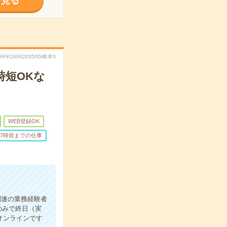
く見る
TAFK260620350D/岐阜3
時短OKな
WEB登録OK
17時前までの仕事
関連の業務経験者
のみで終日（実
オンラインです