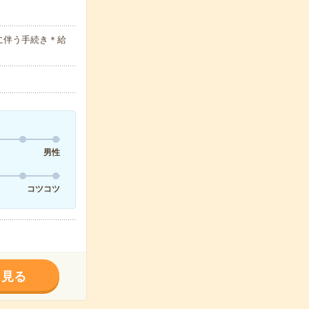
に伴う手続き＊給
男性
コツコツ
く見る