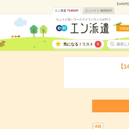
【1450
エン派遣
71454
件
エンバイト
82531
件
ちょうど良いワークライフバランスが叶う
関東版
気になる！リスト
0
保存し
【1
未読