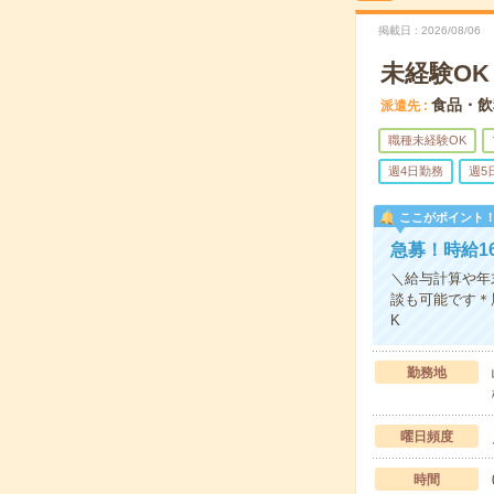
掲載日
2026/08/06
未経験O
食品・飲
派遣先
職種未経験OK
週4日勤務
週5
ここがポイント
急募！時給1
＼給与計算や年
談も可能です＊
K
勤務地
曜日頻度
時間