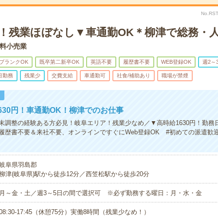
No.RS
K！残業ほぼなし▼車通勤OK＊柳津で総務・
料小売業
ブランクOK
既卒第二新卒OK
英語不要
履歴書不要
WEB登録OK
週2～
日勤務
残業少
交費支給
車通勤可
社食/補助あり
職場が禁煙
！
630円！車通勤OK！柳津でのお仕事
末調整の経験ある方必見！岐阜エリア！残業少なめ／▼高時給1630円！勤務
履歴書不要＆来社不要、オンラインですぐにWeb登録OK #初めての派遣歓迎
岐阜県羽島郡
柳津(岐阜県)駅から徒歩12分／西笠松駅から徒歩20分
月～金・土／週3～5日の間で選択可 ※必ず勤務する曜日：月・水・金
08:30-17:45（休憩75分）実働8時間（残業少なめ！）