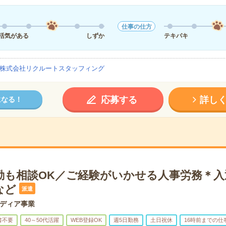
仕事の仕方
活気がある
しずか
テキパキ
株式会社リクルートスタッフィング
応募する
詳し
になる！
退勤も相談OK／ご経験がいかせる人事労務＊
など
派遣
ディア事業
書不要
40～50代活躍
WEB登録OK
週5日勤務
土日祝休
16時前までの仕