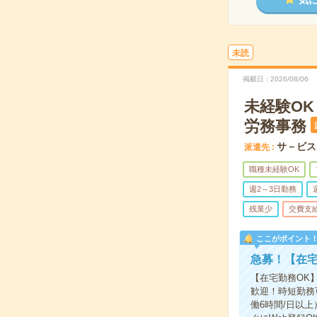
未読
掲載日
2026/08/06
未経験OK
労務事務
サ－ビス
派遣先
職種未経験OK
週2～3日勤務
残業少
交費支
ここがポイント
急募！【在宅
【在宅勤務OK
歓迎！時短勤務
働6時間/日以