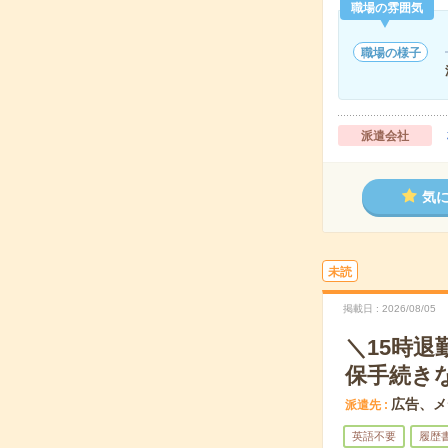
職場の雰囲気
職場の様子
派遣会社
気
未読
掲載日
2026/08/05
＼15時
保手続き
広告、メ
派遣先
英語不要
履歴