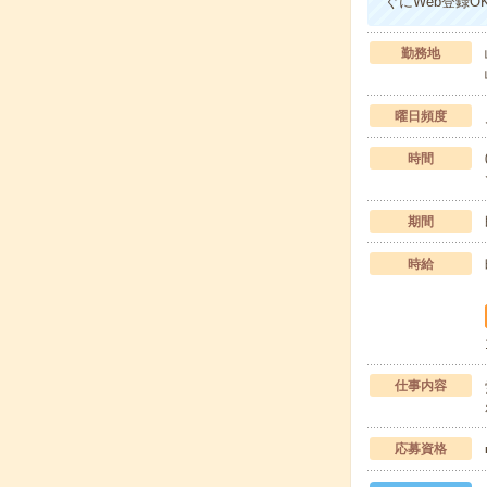
ぐにWeb登録O
勤務地
曜日頻度
時間
期間
時給
仕事内容
応募資格