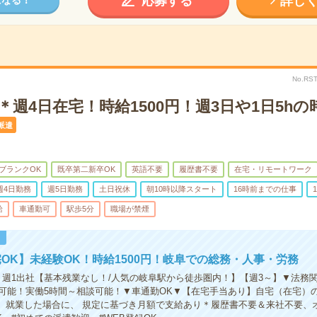
応募する
詳し
No.RS
＊週4日在宅！時給1500円！週3日や1日5hの
派遣
ブランクOK
既卒第二新卒OK
英語不要
履歴書不要
在宅・リモートワーク
週4日勤務
週5日勤務
土日祝休
朝10時以降スタート
16時前までの仕事
給
車通勤可
駅歩5分
職場が禁煙
！
OK】未経験OK！時給1500円！岐阜での総務・人事・労務
】週1出社【基本残業なし！/人気の岐阜駅から徒歩圏内！】【週3～】▼法務
可能！実働5時間～相談可能！▼車通勤OK▼【在宅手当あり】自宅（在宅）
上）就業した場合に、 規定に基づき月額で支給あり＊履歴書不要＆来社不要、