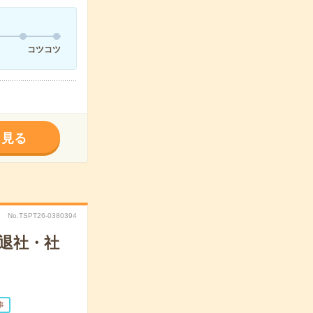
コツコツ
く見る
No.TSPT26-0380394
入退社・社
事