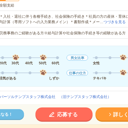
全額支給
＊入社・退社に伴う各種手続き、社会保険の手続き＊社員の方の産休・育休
与計算（専用ソフトへの入力業務メイン）＊書類作成＊メー…
つづきを見る
労務事務のご経験がある方※給与計算や社会保険の手続き等の経験がある方
男女比率
20代
30代
40代
50代
60代
女性
仕事の仕方
活気がある
しずか
テキパキ
パーソルテンプスタッフ株式会社 （旧テンプスタッフ株式会社）
応募する
詳し
になる！