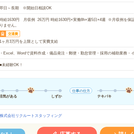
即日～長期 ※開始日相談OK
時給1630円 月収例 26万円 時給1630円×実働8h×週5日×4週 ※月収例を
りません。
交通費
1ヶ月3万円を上限として実費支給
・Excel、Wordで資料作成・備品発注・郵便・勤怠管理・採用の補助業務・
■未経験OK！
仕事の仕方
活気がある
しずか
テキパキ
株式会社リクルートスタッフィング
になる！