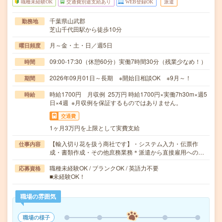
職種未経験OK
交通費別途支給あり
WEB登録OK
派遣
千葉県山武郡
勤務地
芝山千代田駅から徒歩10分
月～金・土・日／週5日
曜日頻度
09:00-17:30（休憩60分）実働7時間30分（残業少なめ！）
時間
2026年09月01日～長期 ※開始日相談OK ※9月～！
期間
時給1700円 月収例 25万円 時給1700円×実働7h30m×週5
時給
日×4週 ※月収例を保証するものではありません。
交通費
1ヶ月3万円を上限として実費支給
【輸入切り花を扱う商社です】・システム入力・伝票作
仕事内容
成・書類作成・その他庶務業務＊派遣から直接雇用への…
職種未経験OK / ブランクOK / 英語力不要
応募資格
■未経験OK！
職場の雰囲気
職場の様子