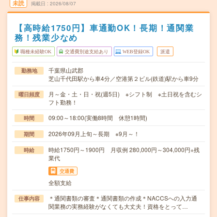
未読
掲載日
2026/08/07
【高時給1750円】車通勤OK！長期！通関業
務！残業少なめ
職種未経験OK
交通費別途支給あり
WEB登録OK
派遣
千葉県山武郡
勤務地
芝山千代田駅から車4分／空港第２ビル(鉄道)駅から車9分
月～金・土・日・祝(週5日) ※シフト制 ※土日祝を含むシ
曜日頻度
フト勤務！
09:00～18:00(実働8時間 休憩1時間)
時間
2026年09月上旬～長期 ※9月～！
期間
時給1750円～1900円 月収例 280,000円～304,000円+残
時給
業代
交通費
全額支給
＊通関書類の審査＊通関書類の作成＊NACCSへの入力通
仕事内容
関業務の実務経験がなくても大丈夫！資格をとって…