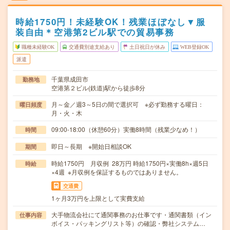
時給1750円！未経験OK！残業ほぼなし▼服
装自由＊空港第2ビル駅での貿易事務
職種未経験OK
交通費別途支給あり
土日祝日が休み
WEB登録OK
派遣
千葉県成田市
勤務地
空港第２ビル(鉄道)駅から徒歩8分
月～金／週3～5日の間で選択可 ※必ず勤務する曜日：
曜日頻度
月・火・木
09:00-18:00（休憩60分）実働8時間（残業少なめ！）
時間
即日～長期 ※開始日相談OK
期間
時給1750円 月収例 28万円 時給1750円×実働8h×週5日
時給
×4週 ※月収例を保証するものではありません。
交通費
1ヶ月3万円を上限として実費支給
大手物流会社にて通関事務のお仕事です・通関書類（イン
仕事内容
ボイス・パッキングリスト等）の確認・弊社システム…