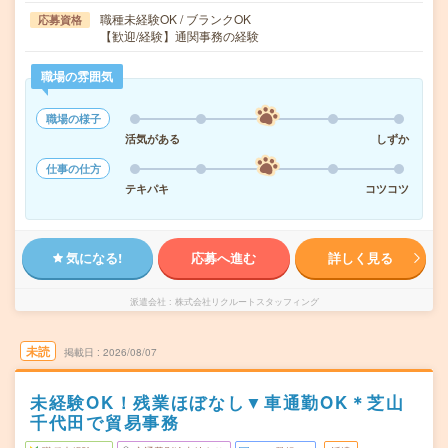
職種未経験OK / ブランクOK
応募資格
【歓迎/経験】通関事務の経験
職場の雰囲気
職場の様子
活気がある
しずか
仕事の仕方
テキパキ
コツコツ
気になる!
応募へ進む
詳しく見る
派遣会社
株式会社リクルートスタッフィング
未読
掲載日
2026/08/07
未経験OK！残業ほぼなし▼車通勤OK＊芝山
千代田で貿易事務