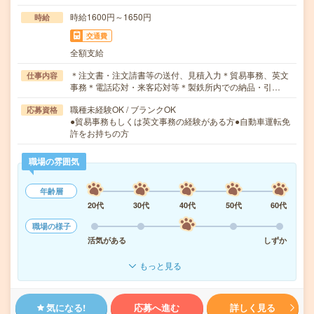
時給1600円～1650円
時給
交通費
全額支給
＊注文書・注文請書等の送付、見積入力＊貿易事務、英文
仕事内容
事務＊電話応対・来客応対等＊製鉄所内での納品・引…
職種未経験OK / ブランクOK
応募資格
●貿易事務もしくは英文事務の経験がある方●自動車運転免
許をお持ちの方
職場の雰囲気
年齢層
20代
30代
40代
50代
60代
職場の様子
活気がある
しずか
もっと見る
気になる!
応募へ進む
詳しく見る