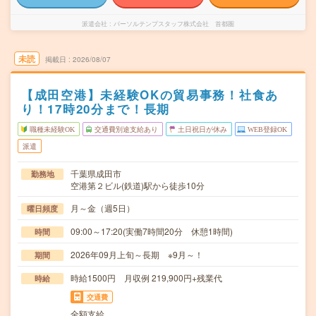
派遣会社
パーソルテンプスタッフ株式会社 首都圏
未読
掲載日
2026/08/07
【成田空港】未経験OKの貿易事務！社食あ
り！17時20分まで！長期
職種未経験OK
交通費別途支給あり
土日祝日が休み
WEB登録OK
派遣
千葉県成田市
勤務地
空港第２ビル(鉄道)駅から徒歩10分
月～金（週5日）
曜日頻度
09:00～17:20(実働7時間20分 休憩1時間)
時間
2026年09月上旬～長期 ※9月～！
期間
時給1500円 月収例 219,900円+残業代
時給
交通費
全額支給