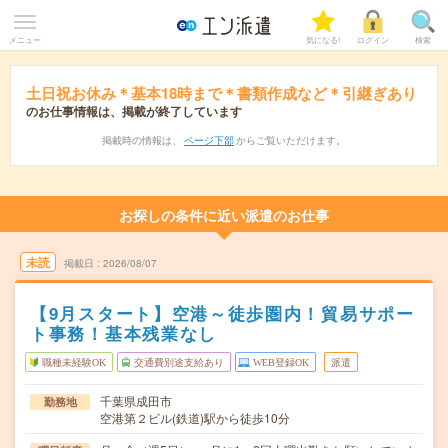
メニュー
気になる!
ログイン
検索
土日祝お休み＊基本18時まで＊書類作成など＊引継ぎあり
のお仕事情報は、掲載が終了しています
掲載時の情報は、
ページ下部
からご覧いただけます。
お探しの条件に近い派遣のお仕事
未読
掲載日
2026/08/07
【9月スタート】空港～徒歩圏内！貿易サポー
ト事務！基本残業なし
職種未経験OK
交通費別途支給あり
WEB登録OK
派遣
千葉県成田市
勤務地
空港第２ビル(鉄道)駅から徒歩10分