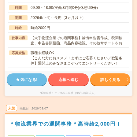
09:00～18:00(実働:8時間0分)(休憩:60分)
時間
2026/9/上旬～長期（3カ月以上）
期間
時給2000円
時給
【大手物流企業での通関事務】輸出申告書作成、税関検
仕事内容
査、申告書類投函、商品内容確認、その他サポートをお…
職種未経験OK
応募資格
【こんな方におススメ！まずはご応募ください／歓迎条
件】通関士のみなさまこぞってエントリーください！
気になる!
応募へ進む
詳しく見る
派遣会社
アデコ株式会社（都内×新着求人）
未読
掲載日
2026/08/07
＊物流業界での通関事務＊高時給2,000円！