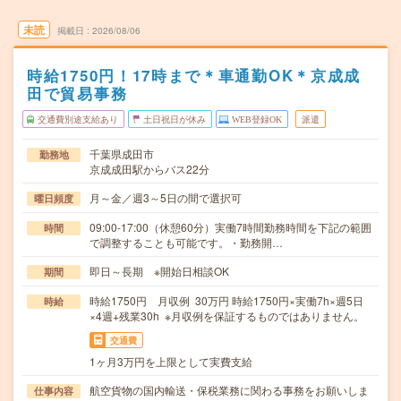
未読
掲載日
2026/08/06
時給1750円！17時まで＊車通勤OK＊京成成
田で貿易事務
交通費別途支給あり
土日祝日が休み
WEB登録OK
派遣
千葉県成田市
勤務地
京成成田駅からバス22分
月～金／週3～5日の間で選択可
曜日頻度
09:00-17:00（休憩60分）実働7時間勤務時間を下記の範囲
時間
で調整することも可能です。・勤務開…
即日～長期 ※開始日相談OK
期間
時給1750円 月収例 30万円 時給1750円×実働7h×週5日
時給
×4週+残業30h ※月収例を保証するものではありません。
交通費
1ヶ月3万円を上限として実費支給
航空貨物の国内輸送・保税業務に関わる事務をお願いしま
仕事内容