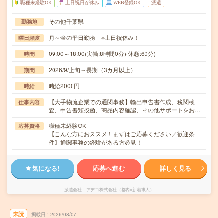
職種未経験OK
土日祝日が休み
WEB登録OK
派遣
その他千葉県
勤務地
月～金の平日勤務 ※土日祝休み！
曜日頻度
09:00～18:00(実働:8時間0分)(休憩:60分)
時間
2026/9/上旬～長期（3カ月以上）
期間
時給2000円
時給
【大手物流企業での通関事務】輸出申告書作成、税関検
仕事内容
査、申告書類投函、商品内容確認、その他サポートをお…
職種未経験OK
応募資格
【こんな方におススメ！まずはご応募ください／歓迎条
件】通関事務の経験がある方必見！
気になる!
応募へ進む
詳しく見る
派遣会社
アデコ株式会社（都内×新着求人）
未読
掲載日
2026/08/07