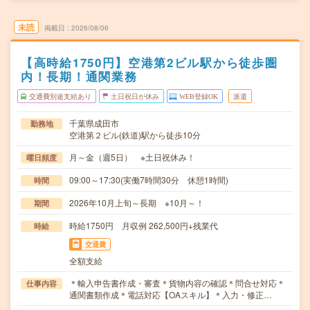
未読
掲載日
2026/08/06
【高時給1750円】空港第2ビル駅から徒歩圏
内！長期！通関業務
交通費別途支給あり
土日祝日が休み
WEB登録OK
派遣
千葉県成田市
勤務地
空港第２ビル(鉄道)駅から徒歩10分
月～金（週5日） ※土日祝休み！
曜日頻度
09:00～17:30(実働7時間30分 休憩1時間)
時間
2026年10月上旬～長期 ※10月～！
期間
時給1750円 月収例 262,500円+残業代
時給
交通費
全額支給
＊輸入申告書作成・審査＊貨物内容の確認＊問合せ対応＊
仕事内容
通関書類作成＊電話対応【OAスキル】＊入力・修正…