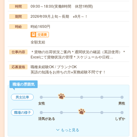
09:00～18:00(実働8時間 休憩1時間)
時間
2026年09月上旬～長期 ※9月～！
期間
時給1650円
時給
交通費
全額支給
＊貨物の出荷状況ご案内＊通関状況の確認（英語使用）＊
仕事内容
Excelにて貨物状況の管理＊スケジュールや日程…
職種未経験OK / ブランクOK
応募資格
英語の知識をお持ちの方※実務経験不問です！
職場の雰囲気
男女比率
女性
男性
職場の様子
活気がある
しずか
もっと見る