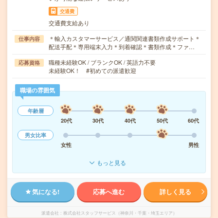
交通費
交通費支給あり
＊輸入カスタマーサービス／通関関連書類作成サポート＊
仕事内容
配送手配＊専用端末入力＊到着確認＊書類作成＊ファ…
職種未経験OK / ブランクOK / 英語力不要
応募資格
未経験OK！ #初めての派遣歓迎
職場の雰囲気
年齢層
20代
30代
40代
50代
60代
男女比率
女性
男性
もっと見る
気になる!
応募へ進む
詳しく見る
派遣会社
株式会社スタッフサービス（神奈川・千葉・埼玉エリア）