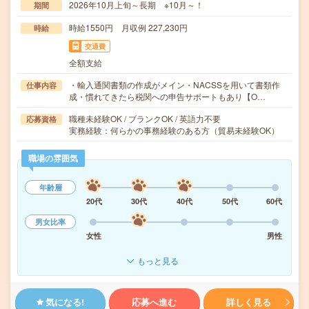
2026年10月上旬～長期 ※10月～！
期間
時給1550円 月収例 227,230円
時給
交通費
全額支給
・輸入通関書類の作成がメイン・NACSSを用いて書類作
仕事内容
成・慣れてきたら税関への申告サポートもあり【O…
職種未経験OK / ブランクOK / 英語力不要
応募資格
実務経験：何らかの事務経験のある方（貿易未経験OK）
職場の雰囲気
年齢層
20代
30代
40代
50代
60代
男女比率
女性
男性
もっと見る
気になる!
応募へ進む
詳しく見る