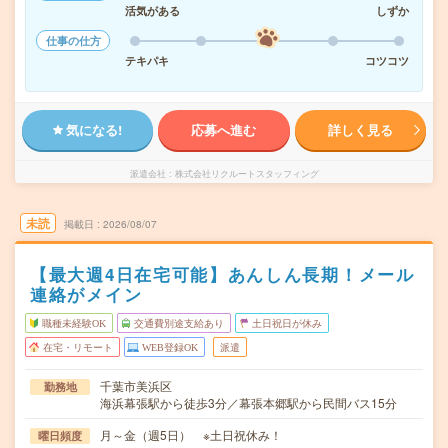
活気がある
しずか
仕事の仕方
テキパキ
コツコツ
気になる!
応募へ進む
詳しく見る
派遣会社
株式会社リクルートスタッフィング
未読
掲載日
2026/08/07
【最大週4日在宅可能】あんしん長期！メール
連絡がメイン
職種未経験OK
交通費別途支給あり
土日祝日が休み
在宅・リモート
WEB登録OK
派遣
千葉市美浜区
勤務地
海浜幕張駅から徒歩3分／幕張本郷駅から民間バス15分
月～金（週5日） ※土日祝休み！
曜日頻度