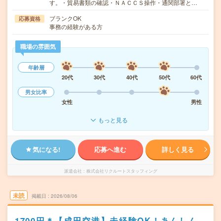
す。・貿易書類の確認・ＮＡＣＣＳ操作・通関部署と…
ブランクOK
応募資格
事務の経験がある方
職場の雰囲気
年齢層
20代
30代
40代
50代
60代
男女比率
女性
男性
もっと見る
気になる!
応募へ進む
詳しく見る
派遣会社
株式会社リクルートスタッフィング
未読
掲載日
2026/08/06
1700円＊【成田空港】未経験OK！あんしん