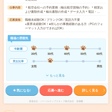
＊航空会社への予約業務（輸出航空貨物の予約）＊精算お
仕事内容
よび書類作成＊輸出書類の作成＊データ入力＊電話・…
職種未経験OK / ブランクOK / 英語力不要
応募資格
※業界未経験OK！●何らかの事務経験のある方（PCのフォ
ーマット入力ができればOK）
職場の雰囲気
年齢層
20代
30代
40代
50代
60代
男女比率
女性
男性
もっと見る
気になる!
応募へ進む
詳しく見る
派遣会社
パーソルテンプスタッフ株式会社 首都圏