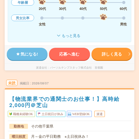
年齢層
20代
30代
40代
50代
60代
男女比率
女性
男性
もっと見る
気になる!
応募へ進む
詳しく見る
派遣会社
パーソルテンプスタッフ株式会社 首都圏
未読
掲載日
2026/08/07
【物流業界での通関士のお仕事！】高時給
2,000円＠芝山
職種未経験OK
土日祝日が休み
WEB登録OK
派遣
その他千葉県
勤務地
月～金の平日勤務 ※土日祝休み！
曜日頻度