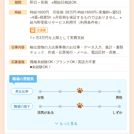
即日～長期 ※開始日相談OK
期間
時給1600円 月収例 26万円 時給1600円×実働8h×週5日
時給
×4週+残業5h ※月収例を保証するものではありません。※
給与即受取りサービス利用可（利用条件有）
交通費
1ヶ月3万円を上限として実費支給
輸出貨物の入出庫事務のお仕事・データ入力、集計・書類
仕事内容
チェック、作成・伝票発行・メール、電話応対・庶務…
職種未経験OK / ブランクOK / 英語力不要
応募資格
■未経験OK！
職場の雰囲気
男女比率
女性
男性
職場の様子
活気がある
しずか
もっと見る