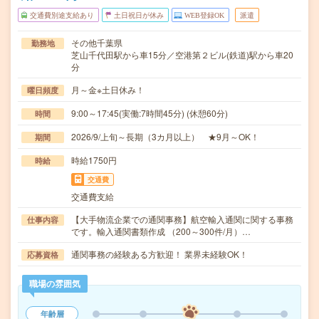
交通費別途支給あり
土日祝日が休み
WEB登録OK
派遣
その他千葉県
勤務地
芝山千代田駅から車15分／空港第２ビル(鉄道)駅から車20
分
月～金※土日休み！
曜日頻度
9:00～17:45(実働:7時間45分) (休憩60分)
時間
2026/9/上旬～長期（3カ月以上） ★9月～OK！
期間
時給1750円
時給
交通費
交通費支給
【大手物流企業での通関事務】航空輸入通関に関する事務
仕事内容
です。輸入通関書類作成 （200～300件/月）…
通関事務の経験ある方歓迎！ 業界未経験OK！
応募資格
職場の雰囲気
年齢層