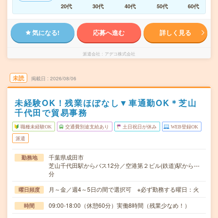
20代
30代
40代
50代
60代
気になる!
応募へ進む
詳しく見る
派遣会社
アデコ株式会社
未読
掲載日
2026/08/06
未経験OK！残業ほぼなし▼車通勤OK＊芝山
千代田で貿易事務
職種未経験OK
交通費別途支給あり
土日祝日が休み
WEB登録OK
派遣
千葉県成田市
勤務地
芝山千代田駅からバス12分／空港第２ビル(鉄道)駅から---
分
月～金／週4～5日の間で選択可 ※必ず勤務する曜日：火
曜日頻度
09:00-18:00（休憩60分）実働8時間（残業少なめ！）
時間