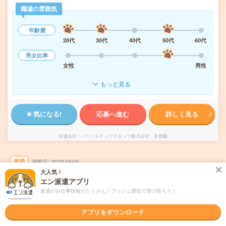
職場の雰囲気
年齢層
20代
30代
40代
50代
60代
男女比率
女性
男性
もっと見る
気になる!
応募へ進む
詳しく見る
派遣会社
パーソルテンプスタッフ株式会社 首都圏
未読
掲載日
2026/08/06
大人気！
エン派遣アプリ
1700円＊【8月開始】未経験OK！長期！未経
派遣のお仕事情報がたくさん！プッシュ通知で受け取ろう！
験OKの貿易事務！17時台定時
アプリをダウンロード
職種未経験OK
交通費別途支給あり
土日祝日が休み
WEB登録OK
派遣