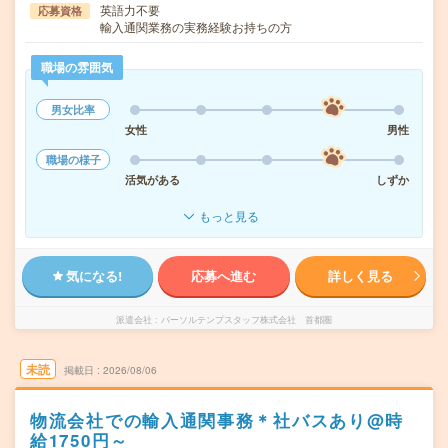
英語力不要
応募資格
輸入通関業務の実務経験お持ちの方
職場の雰囲気
男女比率
女性
男性
職場の様子
活気がある
しずか
もっと見る
気になる!
応募へ進む
詳しく見る
派遣会社
パーソルテンプスタッフ株式会社 首都圏
未読
掲載日
2026/08/06
物流会社での輸入通関事務＊社バスあり@時
給1750円～