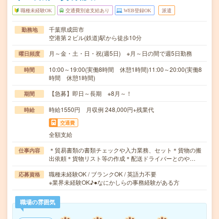
職種未経験OK
交通費別途支給あり
WEB登録OK
派遣
千葉県成田市
勤務地
空港第２ビル(鉄道)駅から徒歩10分
月～金・土・日・祝(週5日) ※月～日の間で週5日勤務
曜日頻度
10:00～19:00(実働8時間 休憩1時間)11:00～20:00(実働8
時間
時間 休憩1時間)
【急募】即日～長期 ※8月～！
期間
時給1550円 月収例 248,000円+残業代
時給
交通費
全額支給
＊貿易書類の書類チェックや入力業務、セット＊貨物の搬
仕事内容
出依頼＊貨物リスト等の作成＊配送ドライバーとのや…
職種未経験OK / ブランクOK / 英語力不要
応募資格
※業界未経験OK♪●なにかしらの事務経験がある方
職場の雰囲気