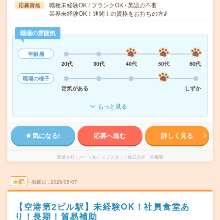
職種未経験OK / ブランクOK / 英語力不要
応募資格
業界未経験OK！通関士の資格をお持ちの方♪
職場の雰囲気
年齢層
20代
30代
40代
50代
60代
職場の様子
活気がある
しずか
もっと見る
気になる!
応募へ進む
詳しく見る
派遣会社
パーソルテンプスタッフ株式会社 首都圏
未読
掲載日
2026/08/07
【空港第2ビル駅】未経験OK！社員食堂あ
り！長期！貿易補助