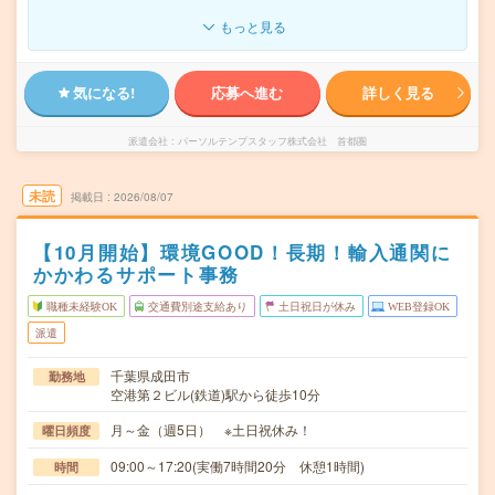
もっと見る
気になる!
応募へ進む
詳しく見る
派遣会社
パーソルテンプスタッフ株式会社 首都圏
未読
掲載日
2026/08/07
【10月開始】環境GOOD！長期！輸入通関に
かかわるサポート事務
職種未経験OK
交通費別途支給あり
土日祝日が休み
WEB登録OK
派遣
千葉県成田市
勤務地
空港第２ビル(鉄道)駅から徒歩10分
月～金（週5日） ※土日祝休み！
曜日頻度
09:00～17:20(実働7時間20分 休憩1時間)
時間