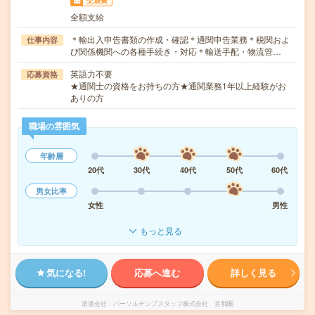
交通費
全額支給
＊輸出入申告書類の作成・確認＊通関申告業務＊税関およ
仕事内容
び関係機関への各種手続き・対応＊輸送手配・物流管…
英語力不要
応募資格
★通関士の資格をお持ちの方★通関業務1年以上経験がお
ありの方
職場の雰囲気
年齢層
20代
30代
40代
50代
60代
男女比率
女性
男性
もっと見る
気になる!
応募へ進む
詳しく見る
派遣会社
パーソルテンプスタッフ株式会社 首都圏