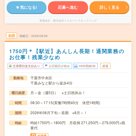
気になる!
応募へ進む
詳しく見る
派遣会社
株式会社リクルートスタッフィング
未読
掲載日
2026/08/06
1750円＊【駅近】あんしん長期！通関業務の
お仕事！残業少なめ
交通費別途支給あり
土日祝日が休み
WEB登録OK
派遣
千葉市中央区
勤務地
千葉みなと駅から徒歩4分
月～金（週5日） ※土日祝休み！
曜日頻度
08:30～17:15(実働7時間45分 休憩1時間)
時間
2026年08月下旬～長期 ※8月～！
期間
時給1750円～1800円 月収例 271,250円～279,000円+残
時給
業代