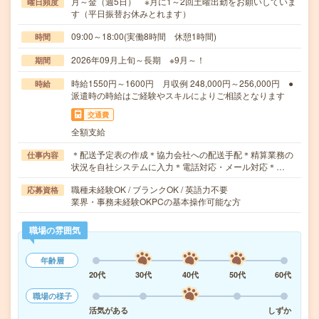
月～金（週5日） ※月に1～2回土曜出勤をお願いしていま
曜日頻度
す（平日振替お休みとれます）
09:00～18:00(実働8時間 休憩1時間)
時間
2026年09月上旬～長期 ※9月～！
期間
時給1550円～1600円 月収例 248,000円～256,000円 ●
時給
派遣時の時給はご経験やスキルによりご相談となります
交通費
全額支給
＊配送予定表の作成＊協力会社への配送手配＊精算業務の
仕事内容
状況を自社システムに入力＊電話対応・メール対応＊…
職種未経験OK / ブランクOK / 英語力不要
応募資格
業界・事務未経験OKPCの基本操作可能な方
職場の雰囲気
年齢層
20代
30代
40代
50代
60代
職場の様子
活気がある
しずか