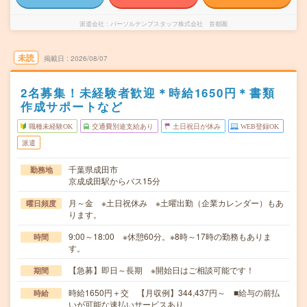
派遣会社
パーソルテンプスタッフ株式会社 首都圏
未読
掲載日
2026/08/07
2名募集！未経験者歓迎＊時給1650円＊書類
作成サポートなど
職種未経験OK
交通費別途支給あり
土日祝日が休み
WEB登録OK
派遣
千葉県成田市
勤務地
京成成田駅からバス15分
月～金 ※土日祝休み ※土曜出勤（企業カレンダー）もあ
曜日頻度
ります。
9:00～18:00 ※休憩60分。※8時～17時の勤務もありま
時間
す。
【急募】即日～長期 ※開始日はご相談可能です！
期間
時給1650円＋交 【月収例】344,437円～ ■給与の前払
時給
いが可能な速払いサービスあり