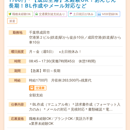
長期！BL作成やメール対応など
職種未経験OK
交通費別途支給あり
土日祝日が休み
WEB登録OK
派遣
千葉県成田市
勤務地
空港第２ビル(鉄道)駅から徒歩10分／成田空港(鉄道)駅から
車10分
月～金（週5日） ※土日祝休み！
曜日頻度
08:45～17:30(実働7時間45分 休憩1時間)
時間
【急募】即日～長期
期間
時給1700円 月収例 263,500円+残業代
時給
交通費
全額支給
＊BL作成（マニュアル有）＊請求書作成（フォーマット入
仕事内容
力のみ）＊メールの対応＊見積対応＊書類確認＊電…
職種未経験OK / ブランクOK / 英語力不要
応募資格
※業界未経験OK