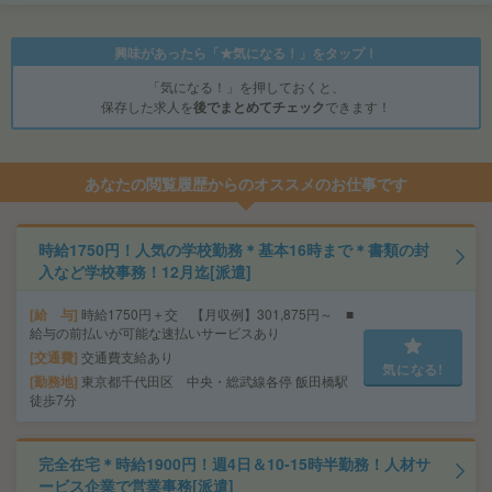
興味があったら「★気になる！」をタップ！
「気になる！」を押しておくと、
保存した求人を
後でまとめてチェック
できます！
あなたの閲覧履歴からのオススメのお仕事です
時給1750円！人気の学校勤務＊基本16時まで＊書類の封
入など学校事務！12月迄[派遣]
給 与
時給1750円＋交 【月収例】301,875円～ ■
給与の前払いが可能な速払いサービスあり
交通費
交通費支給あり
気になる!
勤務地
東京都千代田区 中央・総武線各停 飯田橋駅
徒歩7分
完全在宅＊時給1900円！週4日＆10-15時半勤務！人材サ
ービス企業で営業事務[派遣]