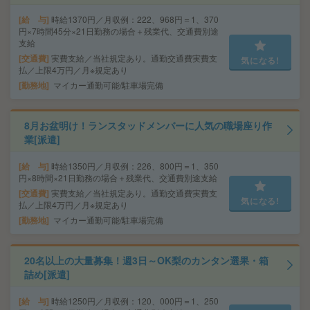
給 与
時給1370円／月収例：222、968円＝1、370
円×7時間45分×21日勤務の場合＋残業代、交通費別途
支給
交通費
実費支給／当社規定あり。通勤交通費実費支
気になる!
払／上限4万円／月※規定あり
勤務地
マイカー通勤可能/駐車場完備
8月お盆明け！ランスタッドメンバーに人気の職場座り作
業[派遣]
給 与
時給1350円／月収例：226、800円＝1、350
円×8時間×21日勤務の場合＋残業代、交通費別途支給
交通費
実費支給／当社規定あり。通勤交通費実費支
気になる!
払／上限4万円／月※規定あり
勤務地
マイカー通勤可能/駐車場完備
20名以上の大量募集！週3日～OK梨のカンタン選果・箱
詰め[派遣]
給 与
時給1250円／月収例：120、000円＝1、250