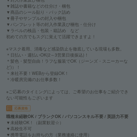
▼雑誌や書籍などの仕分け・梱包
▼商品のシール貼り・パック詰め
▼冊子やサンプルの封入や梱包
▼パンフレット等の封入作業及び梱包・仕分け
▼ラベルの検品・包装・箱詰め など
初めての方でもスグに覚えて活躍できますよ！
※マスク着用、消毒など感染防止を徹底している現場も多数。
＊日払い・週払いOK(2～3営業日後振込)！
＊髪色・髪型自由！ラフな服装でOK（ジーンズ・スニーカーな
ど)）！
＊来社不要！WEBから登録OK！
＊冷暖房完備のお仕事多数！
※ご応募のタイミングによっては、ご希望のお仕事をご紹介でき
ない可能性もございます
応募資格
職種未経験OK / ブランクOK / パソコンスキル不要 / 英語力不要
▼未経験OK！（副業歓迎☆）
▼高校生不可
▼携帯電話をお持ちの方（業務連絡に使用）