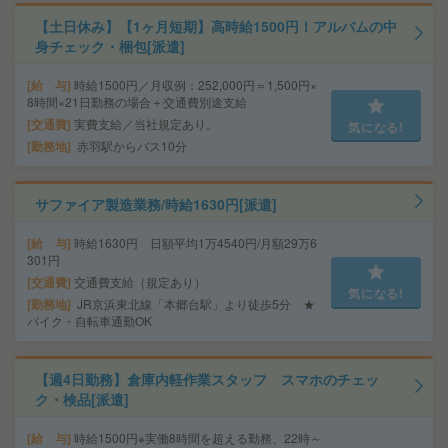
【土日休み】【1ヶ月短期】高時給1500円！アルバムの中
身チェック・梱包[派遣]
給 与
時給1500円／月収例：252,000円＝1,500円×
8時間×21日勤務の場合＋交通費別途支給
交通費
実費支給／当社規定あり。
気になる!
勤務地
赤羽駅からバス10分
サファイア製造業務/時給1630円[派遣]
給 与
時給1630円 日額平均1万4540円/月額29万6
301円
交通費
交通費支給（規定あり）
気になる!
勤務地
JR京浜東北線「本郷台駅」より徒歩5分 ★
バイク・自転車通勤OK
【週4日勤務】倉庫内軽作業スタッフ スマホのチェッ
ク・検品[派遣]
給 与
時給1500円※実働8時間を超える勤務、22時～