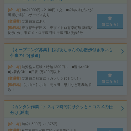
給 与
時給1900円～2100円＋交 ■給与の前払いが
可能な速払いサービスあり
交通費
交通費支給あり
気になる!
勤務地
東京都千代田区 東京メトロ有楽町線 麹町駅
徒歩1分、東京メトロ半蔵門線 半蔵門駅徒歩5分
【オープニング募集】おばあちゃんのお散歩付き添いも
仕事の1つ[派遣]
給 与
無資格未経験：時給1300円～ ■週払いOK
■扶養内OK ■日収1万400円以上
交通費
交通費全額支給（ガソリン代もOK！）
気になる!
勤務地
【小山市】小山・間々田・思川など勤務地多
数！
〈カンタン作業！〉スキマ時間にサクッと＊コスメの仕
分け[派遣]
給 与
時給1,500円～1,875円
交通費
■ 交通費規定内支給 ※派遣先による