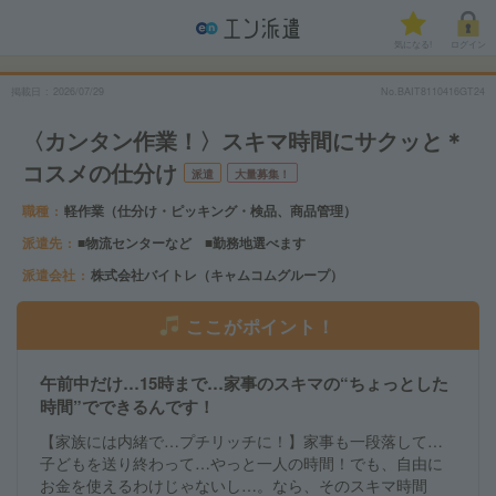
気になる!
ログイン
掲載日
2026/07/29
No.BAIT8110416GT24
〈カンタン作業！〉スキマ時間にサクッと＊
コスメの仕分け
派遣
大量募集！
職種
軽作業（仕分け・ピッキング・検品、商品管理）
派遣先
■物流センターなど ■勤務地選べます
派遣会社
株式会社バイトレ（キャムコムグループ）
ここがポイント！
午前中だけ…15時まで…家事のスキマの“ちょっとした
時間”でできるんです！
【家族には内緒で…プチリッチに！】家事も一段落して…
子どもを送り終わって…やっと一人の時間！でも、自由に
お金を使えるわけじゃないし…。なら、そのスキマ時間