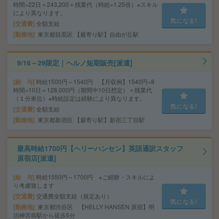
時間×22日＝243,200＋残業代（時給×1.25倍）※スキル
により異なります。
気になる!
交通費
全額支給
勤務地
東京都目黒区 【最寄り駅】自由が丘駅
9/16～29限定｜ヘルノ短期販売[派遣]
給 与
時給1500円～1540円 【月収例】1540円×8
時間×10日＝128,000円（期間中10日想定）＋残業代
（１分単位）※時給設定は経験により異なります。
気になる!
交通費
全額支給
勤務地
東京都新宿区 【最寄り駅】新宿三丁目駅
最高時給1700円【ヘリーハンセン】英語通訳スタッフ
原宿店[派遣]
給 与
時給1550円～1700円 ※ご経験・スキルによ
り考慮致します
交通費
交通費全額支給（規定あり）
気になる!
勤務地
東京都渋谷区 【HELLY HANSEN 原宿】明
治神宮前駅から徒歩5分