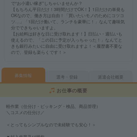
で“お小遣い稼ぎ”しちゃいませんか？
【もちろん平日だけ！3時間だけでOK！】1日だけの単発も
OKなので、働き方は自由！「買いたいモノのためにコツコ
ツ…」「1回だけ働いて、ランチを豪華に！」なんて趣味気
分でできちゃいますよ。
【お給料は好きな日に受け取れます！】日払い・週払いも
使えるので、「この日に予定が入っちゃった！」なんてと
きも銀行みたいに自由に受け取れますよ！＜履歴書不要な
ので、登録も楽らくです！＞
募集情報
選考・登録
派遣会社概要
お仕事の概要
軽作業（仕分け・ピッキング・検品、商品管理）
＼コスメの仕分け／
＜とってもシンプルなので未経験でも安心！＞
▼封入作業及び梱包