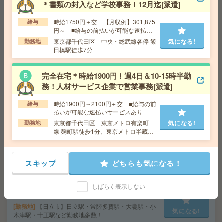
＊書類の封入など学校事務！12月迄[派遣]
名募集[派遣]
時給1750円＋交 【月収例】301,875
給与
給 与
時給1,350円
円～ ■給与の前払いが可能な速払い
サービスあり
交通費
交通費実費支給※社内規定あり
東京都千代田区 中央・総武線各停 飯
気になる!
勤務地
田橋駅徒歩7分
気になる!
勤務地
「勝田台駅」バス10分、「村上駅」徒歩25
分、「井野駅」徒歩25分
完全在宅＊時給1900円！週4日＆10-15時半勤
務！人材サービス企業で営業事務[派遣]
〈カンタン作業！〉スキマ時間にサクッと＊お菓子の仕
分け[派遣]
時給1900円～2100円＋交 ■給与の前
給与
払いが可能な速払いサービスあり
給 与
時給1,500円～1,875円
東京都千代田区 東京メトロ有楽町
気になる!
勤務地
交通費
■ 交通費規定内支給 ※派遣先による
線 麹町駅徒歩1分、東京メトロ半蔵門
気になる!
勤務地
【水戸市】水戸駅・赤塚駅・内原駅・東水戸
線 半蔵門駅徒歩5分
駅・常澄駅など勤務地多数！
スキップ
どちらも気になる！
＼来社不要／単発1日OK＊文房具の仕分け[派遣]
しばらく表示しない
給 与
時給1,500円～1,875円
勤務地
【日立市】日立駅・常陸多賀駅・大甕駅・小
気になる!
木津駅・十王駅など勤務地多数！