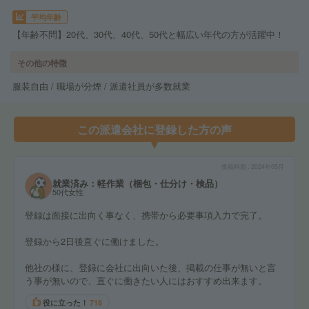
平均年齢
【年齢不問】20代、30代、40代、50代と幅広い年代の方が活躍中！
その他の特徴
服装自由 / 職場が分煙 / 派遣社員が多数就業
この派遣会社に登録した方の声
投稿時期
2024年05月
就業済み：軽作業（梱包・仕分け・検品）
50代女性
登録は面接に出向く事なく、携帯から必要事項入力で完了。
登録から2日後直ぐに働けました。
他社の様に、登録に会社に出向いた後、掲載の仕事が無いと言
う事が無いので、直ぐに働きたい人にはおすすめ出来ます。
役に立った！
718