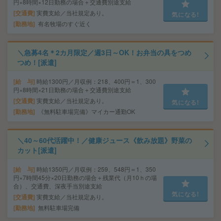
円×8時間×12日勤務の場合＋交通費別途支給
交通費
実費支給／当社規定あり。
気になる!
勤務地
有名牧場のすぐ近く
＼急募4名＊2カ月限定／週3日～OK！お弁当の具をつめ
つめ！[派遣]
給 与
時給1300円／月収例：218、400円＝1、300
円×8時間×21日勤務の場合＋交通費別途支給
交通費
実費支給／当社規定あり。
気になる!
勤務地
《無料駐車場完備》マイカー通勤OK
＼40～60代活躍中！／健康ジュース《飲み放題》野菜の
カット[派遣]
給 与
時給1350円／月収例：259、548円＝1、350
円×7時間45分×20日勤務の場合＋残業代（月10ｈの場
合）、交通費、深夜手当別途支給
気になる!
交通費
実費支給／当社規定あり。
勤務地
無料駐車場完備