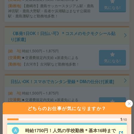
勤務地
【鹿嶋市】鹿島サッカースタジアム駅・鹿島
気になる!
神宮駅・鹿島大野駅・長者ケ浜潮騒はまなす公園前
駅・鹿島灘駅など勤務地多数！
《単発1日OK！日払い可》＊コスメのモクモクシール貼
り[派遣]
給 与
時給1,500円～1,875円
交通費
■ 交通費規定内支給 ※派遣先による
気になる!
勤務地
【古河市】古河駅など勤務地多数！
日払いOK！スマホでカンタン登録＊DMの仕分け[派遣]
給 与
時給1,500円～1,875円
交通費
■ 交通費規定内支給 ※派遣先による
勤務地
【鹿嶋市】鹿島サッカースタジアム駅・鹿島
どちらのお仕事が気になりますか？
気になる!
神宮駅・鹿島大野駅・長者ケ浜潮騒はまなす公園前
駅・鹿島灘駅など勤務地多数！
1
/10
時給1750円！人気の学校勤務＊基本16時まで
【9/30まで】1日だけOK！回答用紙のスキャニング＊10