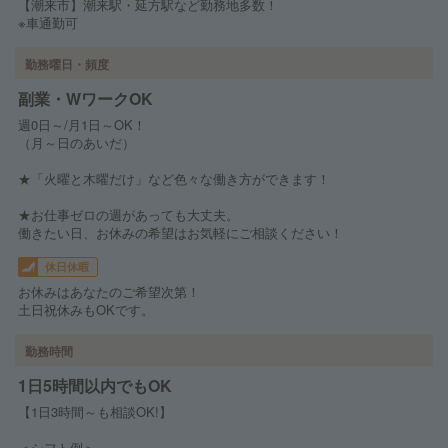
【潮来市】潮来駅・延方駅など勤務地多数！
※車通勤可
勤務曜日・頻度
副業・WワークOK
週0日～/月1日～OK！
（月～日のあいだ）
★「火曜と木曜だけ」など色々な働き方ができます！
★お仕事ゼロの週があっても大丈夫。
働きたい日、お休みの希望はお気軽にご相談ください！
休日休暇
お休みはあなたのご希望次第！
土日祝休みもOKです。
勤務時間
1日5時間以内でもOK
【1日3時間～も相談OK!】
＜シフト例＞