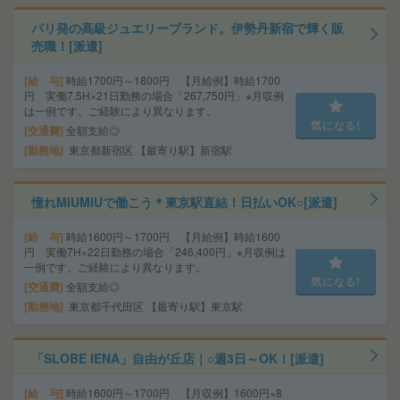
パリ発の高級ジュエリーブランド。伊勢丹新宿で輝く販
売職！[派遣]
給 与
時給1700円～1800円 【月給例】時給1700
円 実働7.5H×21日勤務の場合「267,750円」※月収例
は一例です。ご経験により異なります。
気になる!
交通費
全額支給◎
勤務地
東京都新宿区 【最寄り駅】新宿駅
憧れMIUMIUで働こう＊東京駅直結！日払いOK○[派遣]
給 与
時給1600円～1700円 【月給例】時給1600
円 実働7H×22日勤務の場合「246,400円」※月収例は
一例です。ご経験により異なります。
気になる!
交通費
全額支給◎
勤務地
東京都千代田区 【最寄り駅】東京駅
「SLOBE IENA」自由が丘店｜○週3日～OK！[派遣]
給 与
時給1600円～1700円 【月収例】1600円×8