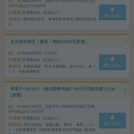
給 与
時給1900円 日額平均1万5200円/月額30万4
000円/残込37万5250円
交通費
交通費支給（規定あり）
気になる!
勤務地
愛知県弥富市 ★無料駐車場有 ※敷地内徒歩3
分
名古屋市港区！製造！時給2050円[派遣]
給 与
時給2050円～2100円
交通費
交通費支給（規定あり）
気になる!
勤務地
名鉄築港線「東名古屋港駅」徒歩10分 ★バ
イク・自転車通勤可
和菓子の仕分け・梱包業務/時給1350円/日勤/残業少なめ
[派遣]
給 与
時給1350円 日額平均1万800円/月額22万68
00円/残込24万3675円
交通費
交通費支給（規定あり）
気になる!
勤務地
JR中央本線「新森山駅」車3分 ★車・バイ
ク・自転車通勤可（有料駐車場有/2000円負担 ※敷地外