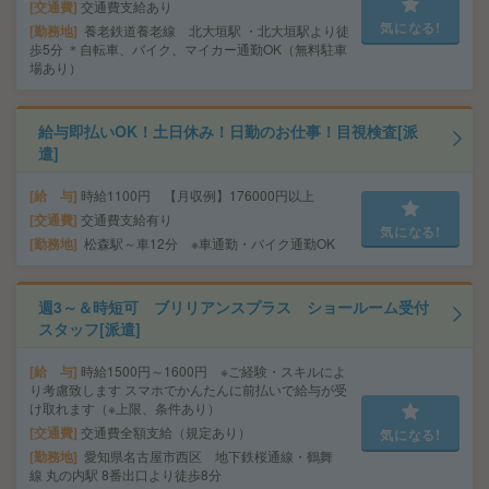
交通費
交通費支給あり
気になる!
勤務地
養老鉄道養老線 北大垣駅 ・北大垣駅より徒
歩5分 ＊自転車、バイク、マイカー通勤OK（無料駐車
場あり）
給与即払いOK！土日休み！日勤のお仕事！目視検査[派
遣]
給 与
時給1100円 【月収例】176000円以上
交通費
交通費支給有り
気になる!
勤務地
松森駅～車12分 ※車通勤・バイク通勤OK
週3～＆時短可 ブリリアンスプラス ショールーム受付
スタッフ[派遣]
給 与
時給1500円～1600円 ※ご経験・スキルによ
り考慮致します スマホでかんたんに前払いで給与が受
け取れます（※上限、条件あり）
交通費
交通費全額支給（規定あり）
気になる!
勤務地
愛知県名古屋市西区 地下鉄桜通線・鶴舞
線 丸の内駅 8番出口より徒歩8分