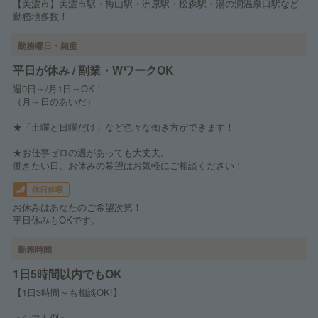
【美濃市】美濃市駅・梅山駅・洲原駅・松森駅・湯の洞温泉口駅など
勤務地多数！
勤務曜日・頻度
平日が休み / 副業・WワークOK
週0日～/月1日～OK！
（月～日のあいだ）
★「土曜と日曜だけ」など色々な働き方ができます！
★お仕事ゼロの週があっても大丈夫。
働きたい日、お休みの希望はお気軽にご相談ください！
休日休暇
お休みはあなたのご希望次第！
平日休みもOKです。
勤務時間
1日5時間以内でもOK
【1日3時間～も相談OK!】
＜シフト例＞