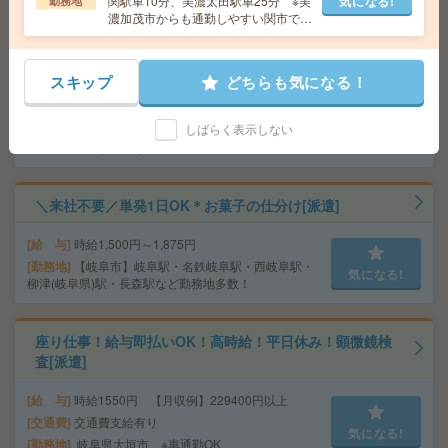
関駅車10分、美濃太田駅車25分 ※美
気になる!
勤務地
大垣駅・荒尾(岐阜県)駅など勤務地多数！
濃加茂市からも通勤しやすい関市で
す！（無料駐車場あります！制服通勤
もOK）
＼来社不要／単発1日OK＊コスメの仕分け[派遣]
スキップ
どちらも気になる！
給 与
時給1,500円～1,875円
しばらく表示しない
勤務地
【大垣市】大垣駅・北大垣駅・西大垣駅・東
気になる!
大垣駅・荒尾(岐阜県)駅など勤務地多数！
＼来社不要／単発1日OK＊お菓子の仕分け[派遣]
給 与
時給1,500円～1,875円
勤務地
【岐阜市】岐阜駅・名鉄岐阜駅・西岐阜駅・
気になる!
柳津(岐阜県)駅・長森駅など勤務地多数！
座り仕事！給与即払いOK！高時給！平日休み！顕微鏡検
査[派遣]
給 与
時給1550円 【月収例】229400円以上
交通費
交通費支給有り
気になる!
勤務地
岐阜県大垣市 ※車通勤OK