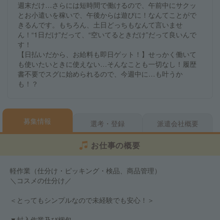
週末だけ…さらには短時間で働けるので、午前中にサクッ
とお小遣いを稼いで、午後からは遊びに！なんてことがで
きるんです。もちろん、土日どっちもなんて言いませ
ん！“1日だけ”だって、“空いてるときだけ”だって良いんで
す！
【日払いだから、お給料も即日ゲット！】せっかく働いて
も使いたいときに使えない…そんなことも一切なし！履歴
書不要でスグに始められるので、今週中に…も叶うか
も！？
募集情報
選考・登録
派遣会社概要
お仕事の概要
軽作業（仕分け・ピッキング・検品、商品管理）
＼コスメの仕分け／
＜とってもシンプルなので未経験でも安心！＞
▼封入作業及び梱包