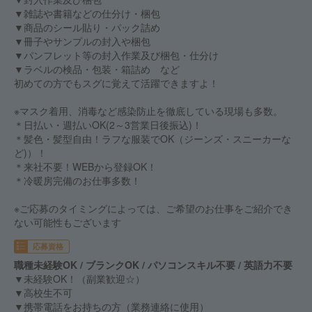
▼雑誌や書籍などの仕分け・梱包
▼商品のシール貼り・パック詰め
▼冊子やサンプルの封入や梱包
▼パンフレット等の封入作業及び梱包・仕分け
▼ラベルの検品・包装・箱詰め など
初めての方でもスグに覚えて活躍できますよ！
※マスク着用、消毒など感染防止を徹底している現場も多数。
＊日払い・週払いOK(2～3営業日後振込)！
＊髪色・髪型自由！ラフな服装でOK（ジーンズ・スニーカーな
ど)）！
＊来社不要！WEBから登録OK！
＊冷暖房完備のお仕事多数！
※ご応募のタイミングによっては、ご希望のお仕事をご紹介でき
ない可能性もございます
応募資格
職種未経験OK / ブランクOK / パソコンスキル不要 / 英語力不要
▼未経験OK！（副業歓迎☆）
▼高校生不可
▼携帯電話をお持ちの方（業務連絡に使用）