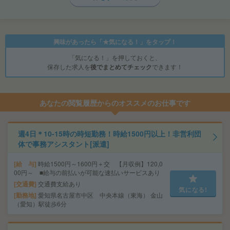
興味があったら「★気になる！」をタップ！
「気になる！」を押しておくと、
保存した求人を
後でまとめてチェック
できます！
あなたの閲覧履歴からのオススメのお仕事です
週4日＊10-15時の時短勤務！時給1500円以上！非営利団
体で事務アシスタント[派遣]
給 与
時給1500円～1600円＋交 【月収例】120,0
00円～ ■給与の前払いが可能な速払いサービスあり
交通費
交通費支給あり
気になる!
勤務地
愛知県名古屋市中区 中央本線（東海） 金山
（愛知）駅徒歩6分