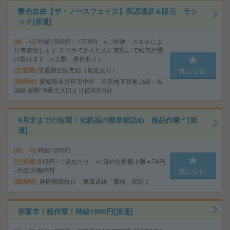
髪色自由【ザ・ノースフェイス】英語通訳＆販売 ラシ
ック[派遣]
給 与
時給1500円～1700円 ※ご経験・スキルによ
り考慮致します スマホでかんたんに前払いで給与が受
け取れます（※上限、条件あり）
交通費
交通費全額支給（規定あり）
気になる!
勤務地
愛知県名古屋市中区 市営地下鉄東山線・名
城線 栄駅16番出入口より徒歩約3分
9月末までの短期！化粧品の簡単箱詰め、検品作業＊[派
遣]
給 与
時給1200円
交通費
613円／1日あたり ※1日の交通費上限＝74円
×所定労働時間
気になる!
勤務地
静岡県藤枝市 東海道線「藤枝」駅近く
弥富市！軽作業！時給1900円[派遣]