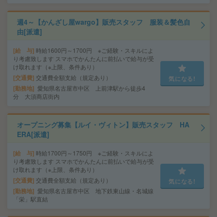
週4～【かんざし屋wargo】販売スタッフ 服装＆髪色自
由[派遣]
給 与
時給1600円～1700円 ※ご経験・スキルによ
り考慮致します スマホでかんたんに前払いで給与が受
け取れます（※上限、条件あり）
交通費
交通費全額支給（規定あり）
気になる!
勤務地
愛知県名古屋市中区 上前津駅から徒歩4
分 大須商店街内
オープニング募集【ルイ・ヴィトン】販売スタッフ HA
ERA[派遣]
給 与
時給1700円～1750円 ※ご経験・スキルによ
り考慮致します スマホでかんたんに前払いで給与が受
け取れます（※上限、条件あり）
交通費
交通費全額支給（規定あり）
気になる!
勤務地
愛知県名古屋市中区 地下鉄東山線・名城線
「栄」駅直結