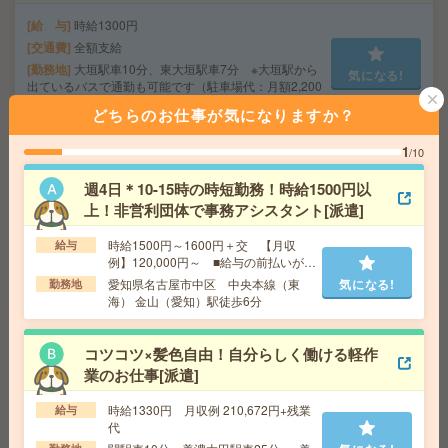
給 与
時給1300円
交通費
全額支給
勤務地
大垣駅車10分、東大垣駅車7分 ※大垣駅から
気になる!
出ているバスで通勤も可能です（駐車場代：月額2,200
円です（1日換算すると100円程度））
どちらのお仕事が気になりますか？
1
/10
《単発1日OK！日払い可》＊DMのモクモクシール貼り
[派遣]
週4日＊10-15時の時短勤務！時給1500円以
上！非営利団体で事務アシスタント[派遣]
給 与
時給1,500円～1,875円
交通費
■ 交通費規定内支給 ※派遣先による
時給1500円～1600円＋交 【月収
給与
気になる!
例】120,000円～ ■給与の前払いが可
勤務地
【美濃加茂市】美濃太田駅・美濃川合駅・加
能な速払いサービスあり
茂野駅・古井駅・前平公園駅など勤務地多数！
愛知県名古屋市中区 中央本線（東
気になる!
勤務地
海） 金山（愛知）駅徒歩6分
〈月1日～で副業にピッタリ＊時給1,500円～〉DMのカン
コツコツ×髪色自由！自分らしく働ける軽作
タン仕分け[派遣]
業のお仕事[派遣]
給 与
時給1,500円～1,875円
時給1330円 月収例 210,672円+残業
給与
交通費
■ 交通費規定内支給 ※派遣先による
代
気になる!
勤務地
【大垣市】大垣駅・北大垣駅・西大垣駅・東