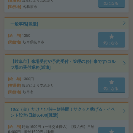
気になる!
勤務地
各務原市
一般事務[派遣]
給 与
1350
勤務地
岐阜県岐阜市
気になる!
【岐阜市】来場受付や予約受付・管理のお仕事です/ゴル
フ場の受付業務[派遣]
給 与
1300円
交通費
規定により支給あり
気になる!
勤務地
岐阜市
10/2（金）だけ＊17時～短時間！サクッと稼げる・イベ
ント設営/日給6,400[派遣]
給 与
時給1600円（一律交通費込）【収入例】日給
6,400円 時給1600円×4時間