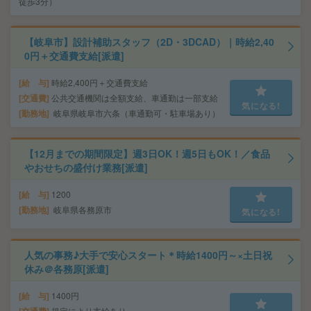
徒歩3分）
【岐阜市】設計補助スタッフ（2D・3DCAD）｜時給2,40
0円＋交通費支給[派遣]
給 与
時給2,400円＋交通費支給
交通費
公共交通機関は全額支給、車通勤は一部支給
気になる!
勤務地
岐阜県岐阜市六条（車通勤可・駐車場あり）
【12月までの期間限定】週3日OK！週5日もOK！／食品
やおせちの盛付け業務[派遣]
給 与
1200
勤務地
岐阜県各務原市
気になる!
人気の事務♪大手で安心スタート＊時給1400円～×土日祝
休み＠各務原[派遣]
給 与
1400円
交通費
規定により支給あり