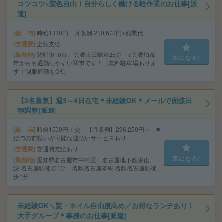
コツコツ×髪色自由！自分らしく働ける軽作業のお仕事[派
遣]
給 与
時給1330円 月収例 210,672円+残業代
交通費
全額支給
勤務地
関駅車10分、美濃太田駅車25分 ※美濃加茂
気になる!
市からも通勤しやすい関市です！（無料駐車場ありま
す！制服通勤もOK）
【2名募集】週3～4日在宅＊未経験OK＊メールで面接日
程調整[派遣]
給 与
時給1500円＋交 【月収例】296,250円～ ■
給与の前払いが可能な速払いサービスあり
交通費
交通費支給あり
気になる!
勤務地
愛知県名古屋市中村区 名古屋地下鉄東山
線 名古屋駅徒歩1分、名鉄名古屋本線 名鉄名古屋駅徒
歩1分
未経験OK＼髪・ネイル自由度高め／お得なランチあり！
大手グループ＊事務のお仕事[派遣]