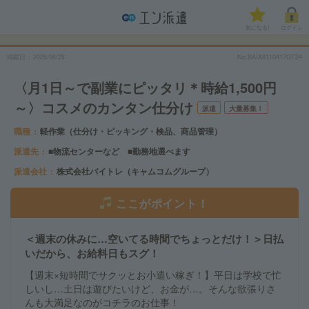
気になる!
ログイン
掲載日
2026/06/28
No.BAIA8110417GT24
〈月1日～で副業にピッタリ＊時給1,500円
～〉コスメのカンタン仕分け
派遣
大量募集！
職種
軽作業（仕分け・ピッキング・検品、商品管理）
派遣先
■物流センターなど ■勤務地選べます
派遣会社
株式会社バイトレ（キャムコムグループ）
ここがポイント！
＜週末の休みに…空いてる時間でちょっとだけ！＞日払
いだから、お給料日もスグ！
【週末×短時間でサクッとお小遣い稼ぎ！】平日は学校で忙
しいし…土日は遊びたいけど、お金が…。そんな欲張りさ
んも大満足なのがコチラのお仕事！