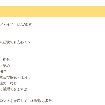
グ・検品、商品管理）
未経験でも安心！＞
・梱包
ク詰め
梱包
業及び梱包・仕分け
詰め など
て活躍できますよ！
染防止を徹底している現場も多数。