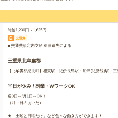
時給1,200円～1,625円
交通費
■ 交通費規定内支給 ※派遣先による
三重県北牟婁郡
【北牟婁郡紀北町】相賀駅・紀伊長島駅・船津(紀勢線)駅・
平日が休み / 副業・WワークOK
週0日～/月1日～OK！
（月～日のあいだ）
★「土曜と日曜だけ」など色々な働き方ができます！