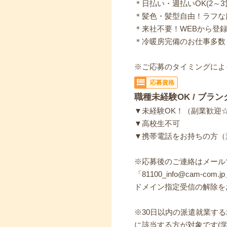
＊日払い・週払いOK(2～3
＊髪色・髪型自由！ラフな
＊来社不要！WEBから登録
＊冷暖房完備のお仕事多数
※ご応募のタイミングによ
応募資格
職種未経験OK / ブラン
▼未経験OK！（副業歓迎
▼高校生不可
▼携帯電話をお持ちの方（
※応募後のご連絡はメール
「81100_info@cam-c
ドメイン指定受信の解除を
※30日以内の派遣就業す
に該当する方が対象です(