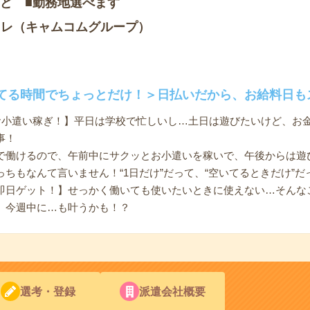
など ■勤務地選べます
トレ（キャムコムグループ）
てる時間でちょっとだけ！＞日払いだから、お給料日も
お小遣い稼ぎ！】平日は学校で忙しいし…土日は遊びたいけど、お
事！
で働けるので、午前中にサクッとお小遣いを稼いで、午後からは遊
ちもなんて言いません！“1日だけ”だって、“空いてるときだけ”だ
即日ゲット！】せっかく働いても使いたいときに使えない…そんな
、今週中に…も叶うかも！？
選考・登録
派遣会社概要