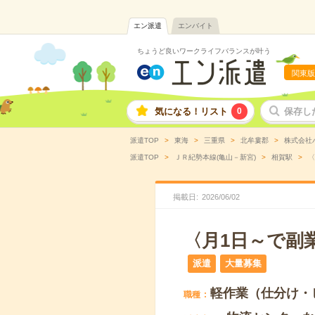
エン派遣
エンバイト
ちょうど良いワークライフバランスが叶う
関東版
気になる！リスト
0
保存し
派遣TOP
東海
三重県
北牟婁郡
株式会社
派遣TOP
ＪＲ紀勢本線(亀山－新宮)
相賀駅
〈
掲載日
2026
/
06
/
02
〈月1日～で副
派遣
大量募集
軽作業（仕分け・
職種