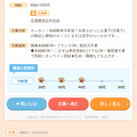
時給1350円
時給
交通費
交通費規定内支給
カンタン！未経験者大歓迎！出来上がったお菓子(洋菓子)
仕事内容
の検品と梱包のオシゴトまずは見学からいかがです…
職種未経験OK / ブランクOK / 英語力不要
応募資格
◆未経験OK！〇まずは事前登録だけでもOK！履歴書不要
で気軽にオンライン登録★氏名・職種などを入力す…
職場の雰囲気
年齢層
20代
30代
40代
50代
60代
気になる!
応募へ進む
詳しく見る
派遣会社
株式会社綜合キャリアオプション 製造事業部（全国）
未読
掲載日
2026/08/05