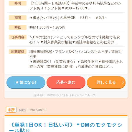
【1日3時間～も相談OK!】午前中のみや18時以降などのシ
時間
フトあり！シフト例▼9:00～12:00▼…
▼働きたい1日だけの単発OK ＃8月～ ＃9月～
期間
時給1,500円～1,875円
時給
＼DMの仕分け／＜とってもシンプルなので未経験でも安
仕事内容
心！＞▼封入作業及び梱包▼雑誌や書籍などの仕分け…
職種未経験OK / ブランクOK / パソコンスキル不要 / 英語力
応募資格
不要
▼未経験OK！（副業歓迎☆）▼高校生不可▼携帯電話をお
持ちの方（業務連絡に使用）※応募後のご連絡はメ…
気になる!
応募へ進む
詳しく見る
派遣会社
株式会社バイトレ（キャムコムグループ）
未読
掲載日
2026/08/05
《単発1日OK！日払い可》＊DMのモクモクシ
ール貼り