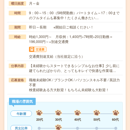
月～金
曜日頻度
9：00～15：00（5時間勤務）パートタイム～17：00まで
時間
のフルタイムも募集中！たくさん働きたい…
即日～長期 ※開始日ご相談ください！
期間
時給1,300円～ 月収例：1,400円×7時間×20日勤務＝
時給
196,000円～+別途交通費
交通費
交通費別途支給（当社規定に沿う）
【未経験からスタートできるシンプルなお仕事】少し前に
仕事内容
建てられたばかりの、とってもキレイで快適な作業場…
職種未経験OK / ブランクOK / パソコンスキル不要 / 英語力
応募資格
不要
検査経験ある方大歓迎！もちろん未経験も大歓迎！
職場の雰囲気
年齢層
20代
30代
40代
50代
60代
男女比率