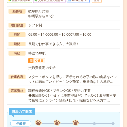
職種未経験OK
交通費別途支給あり
WEB登録OK
派遣
岐阜県可児郡
勤務地
御嵩駅から車5分
シフト制
曜日頻度
05:00～14:0006:00～15:0007:00～16:00
時間
長期でお仕事できる方、大歓迎！
期間
時給1500円
時給
交通費
交通費規定内支給
スタートボタンを押して表示される数字の数の食品をパレ
仕事内容
ットに詰めていくピッキング作業。重量物なしの単純…
職種未経験OK / ブランクOK / 英語力不要
応募資格
◆未経験OK！〇まずは事前登録だけでもOK！履歴書不要
で気軽にオンライン登録★氏名・職種などを入力す…
職場の雰囲気
年齢層