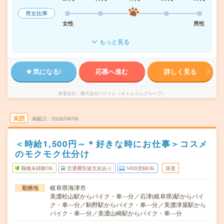
男女比率
女性
男性
もっと見る
気になる!
応募へ進む
詳しく見る
派遣会社
株式会社バイトレ（キャムコムグループ）
未読
掲載日
2026/08/06
＜時給1,500円～＊好きな時にお仕事＞コスメ
のモクモク仕分け
職種未経験OK
交通費別途支給あり
WEB登録OK
派遣
岐阜県海津市
勤務地
美濃松山駅からバイク・車---分／石津(岐阜県)駅からバイ
ク・車---分／駒野駅からバイク・車---分／美濃津屋駅から
バイク・車---分／美濃山崎駅からバイク・車---分