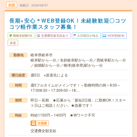
未読
掲載日
2026/08/07
長期×安心＊WEB登録OK！未経験歓迎〇コツ
コツ軽作業スタッフ募集！
職種未経験OK
交通費別途支給あり
土日祝日が休み
WEB登録OK
派遣
岐阜県岐阜市
勤務地
岐阜駅から---分／名鉄岐阜駅から---分／西岐阜駅から---分
／細畑駅から---分／柳津(岐阜県)駅から---分
週5日 ※派遣先による
曜日頻度
週5フルタイムがメインです！＜勤務時間の例＞8:00～
時間
17:008:30～17:309:00～18:…
即日～長期 ★応募から「最短2日後」に勤務OK！スター
期間
ト日はご相談ください。★急募です！
時給1150円～1400円 ★Wワーク不可
時給
交通費
交通費全額支給