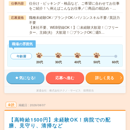
仕分け・ピッキング・検品など、ご希望に合わせてお仕事
仕事内容
をご紹介！＼例えばこんなお仕事／〇商品の箱詰め・…
職種未経験OK / ブランクOK / パソコンスキル不要 / 英語力
応募資格
不要
【来社不要、WEB登録OK！】〇未経験大歓迎！〇フリー
ター、主婦(夫) 大歓迎！〇ブランクOK〇週5…
職場の雰囲気
年齢層
20代
30代
40代
50代
60代
気になる!
応募へ進む
詳しく見る
派遣会社
株式会社テクノ・サービス 採用担当
未読
掲載日
2026/08/07
【高時給1500円】未経験OK！病院での配
膳、見守り、清掃など