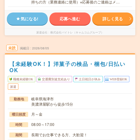
持ちの方（業務連絡に使用）※応募後のご連絡はメ…
気になる!
応募へ進む
詳しく見る
派遣会社
株式会社バイトレ（キャムコムグループ）
未読
掲載日
2026/08/05
【未経験OK！】洋菓子の検品・梱包/日払い
OK
職種未経験OK
交通費別途支給あり
土日祝日が休み
WEB登録OK
派遣
岐阜県海津市
勤務地
美濃津屋駅から徒歩15分
月～金
曜日頻度
08:00～17:00
時間
長期でお仕事できる方、大歓迎！
期間