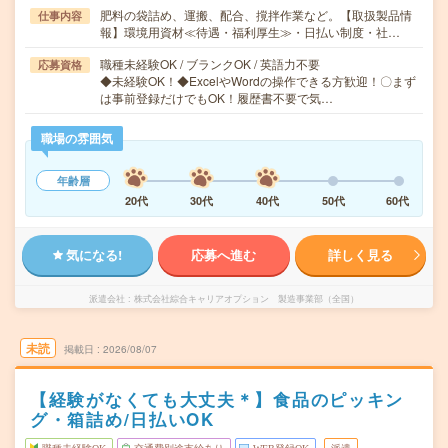
肥料の袋詰め、運搬、配合、撹拌作業など。【取扱製品情
仕事内容
報】環境用資材≪待遇・福利厚生≫・日払い制度・社…
職種未経験OK / ブランクOK / 英語力不要
応募資格
◆未経験OK！◆ExcelやWordの操作できる方歓迎！〇まず
は事前登録だけでもOK！履歴書不要で気…
職場の雰囲気
年齢層
20代
30代
40代
50代
60代
気になる!
応募へ進む
詳しく見る
派遣会社
株式会社綜合キャリアオプション 製造事業部（全国）
未読
掲載日
2026/08/07
【経験がなくても大丈夫＊】食品のピッキン
グ・箱詰め/日払いOK