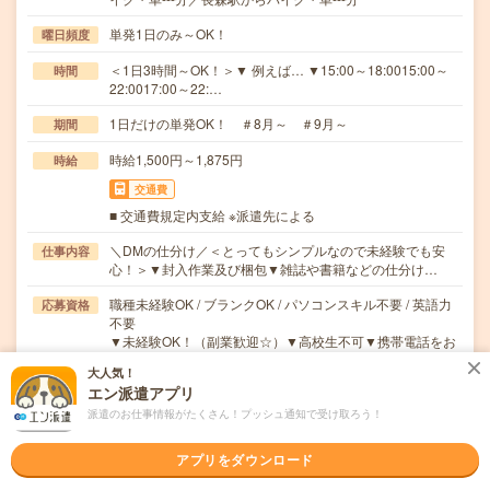
単発1日のみ～OK！
曜日頻度
＜1日3時間～OK！＞▼ 例えば… ▼15:00～18:0015:00～
時間
22:0017:00～22:…
1日だけの単発OK！ ＃8月～ ＃9月～
期間
時給1,500円～1,875円
時給
交通費
■ 交通費規定内支給 ※派遣先による
＼DMの仕分け／＜とってもシンプルなので未経験でも安
仕事内容
心！＞▼封入作業及び梱包▼雑誌や書籍などの仕分け…
職種未経験OK / ブランクOK / パソコンスキル不要 / 英語力
応募資格
不要
▼未経験OK！（副業歓迎☆）▼高校生不可▼携帯電話をお
持ちの方（業務連絡に使用）※応募後のご連絡はメ…
大人気！
エン派遣アプリ
派遣のお仕事情報がたくさん！プッシュ通知で受け取ろう！
気になる!
応募へ進む
詳しく見る
アプリをダウンロード
派遣会社
株式会社バイトレ（キャムコムグループ）