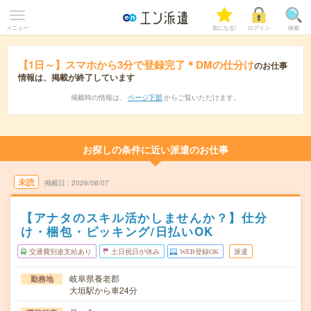
メニュー
気になる!
ログイン
検索
【1日～】スマホから3分で登録完了＊DMの仕分け
のお仕事
情報は、掲載が終了しています
掲載時の情報は、
ページ下部
からご覧いただけます。
お探しの条件に近い派遣のお仕事
未読
掲載日
2026/08/07
【アナタのスキル活かしませんか？】仕分
け・梱包・ピッキング/日払いOK
交通費別途支給あり
土日祝日が休み
WEB登録OK
派遣
岐阜県養老郡
勤務地
大垣駅から車24分