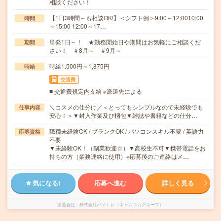
相談ください！
【1日3時間～も相談OK!】＜シフト例＞9:00～12:0010:00
時間
～15:00 12:00～17…
単発1日～！ ★勤務開始日や期間はお気軽にご相談くだ
期間
さい！ ＃8月～ ＃9月～
時給1,500円～1,875円
時給
交通費
■ 交通費規定内支給 ※派遣先による
＼コスメの仕分け／＜とってもシンプルなので未経験でも
仕事内容
安心！＞▼封入作業及び梱包▼雑誌や書籍などの仕分…
職種未経験OK / ブランクOK / パソコンスキル不要 / 英語力
応募資格
不要
▼未経験OK！（副業歓迎☆）▼高校生不可▼携帯電話をお
持ちの方（業務連絡に使用）※応募後のご連絡はメ…
気になる!
応募へ進む
詳しく見る
派遣会社
株式会社バイトレ（キャムコムグループ）