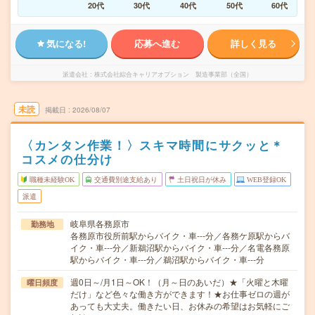
20代
30代
40代
50代
60代
気になる!
応募へ進む
詳しく見る
派遣会社
株式会社綜合キャリアオプション 製造事業部（全国）
未読
掲載日
2026/08/07
〈カンタン作業！〉スキマ時間にサクッと＊
コスメの仕分け
職種未経験OK
交通費別途支給あり
土日祝日が休み
WEB登録OK
派遣
岐阜県各務原市
勤務地
各務原市役所前駅からバイク・車---分／各務ケ原駅からバ
イク・車---分／新鵜沼駅からバイク・車---分／名電各務原
駅からバイク・車---分／鵜沼駅からバイク・車---分
週0日～/月1日～OK！（月～日のあいだ）★「火曜と木曜
曜日頻度
だけ」など色々な働き方ができます！★お仕事ゼロの週が
あっても大丈夫。働きたい日、お休みの希望はお気軽にご