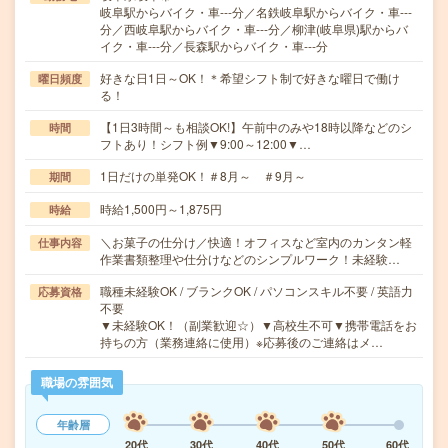
岐阜駅からバイク・車---分／名鉄岐阜駅からバイク・車---
分／西岐阜駅からバイク・車---分／柳津(岐阜県)駅からバ
イク・車---分／長森駅からバイク・車---分
好きな日1日～OK！＊希望シフト制で好きな曜日で働け
曜日頻度
る！
【1日3時間～も相談OK!】午前中のみや18時以降などのシ
時間
フトあり！シフト例▼9:00～12:00▼…
1日だけの単発OK！＃8月～ ＃9月～
期間
時給1,500円～1,875円
時給
＼お菓子の仕分け／快適！オフィスなど室内のカンタン軽
仕事内容
作業書類整理や仕分けなどのシンプルワーク！未経験…
職種未経験OK / ブランクOK / パソコンスキル不要 / 英語力
応募資格
不要
▼未経験OK！（副業歓迎☆）▼高校生不可▼携帯電話をお
持ちの方（業務連絡に使用）※応募後のご連絡はメ…
職場の雰囲気
年齢層
20代
30代
40代
50代
60代