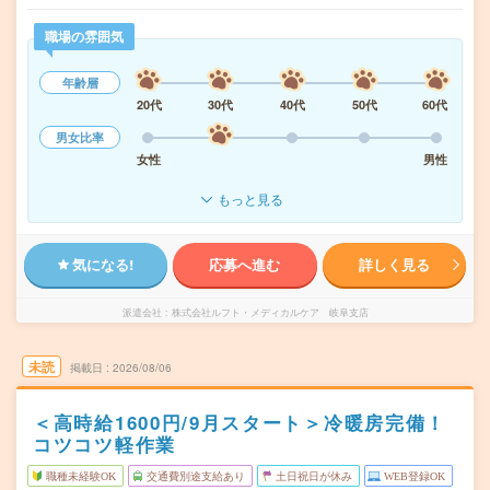
職場の雰囲気
年齢層
20代
30代
40代
50代
60代
男女比率
女性
男性
もっと見る
気になる!
応募へ進む
詳しく見る
派遣会社
株式会社ルフト・メディカルケア 岐阜支店
未読
掲載日
2026/08/06
＜高時給1600円/9月スタート＞冷暖房完備！
コツコツ軽作業
職種未経験OK
交通費別途支給あり
土日祝日が休み
WEB登録OK