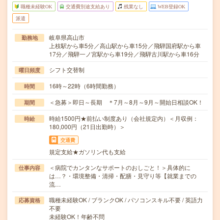
職種未経験OK
交通費別途支給あり
残業なし
WEB登録OK
派遣
岐阜県高山市
勤務地
上枝駅から車5分／高山駅から車15分／飛騨国府駅から車
17分／飛騨一ノ宮駅から車19分／飛騨古川駅から車16分
シフト交替制
曜日頻度
16時～22時（6時間勤務）
時間
＜急募＞即日～長期 ＊7月～8月～9月～開始日相談OK！
期間
時給1500円★前払い制度あり（会社規定内）＜月収例：
時給
180,000円（21日出勤時）＞
交通費
規定支給★ガソリン代も支給
＜病院でカンタンなサポートのおしごと！＞具体的に
仕事内容
は…？・環境整備・清掃・配膳・見守り等【就業までの
流…
職種未経験OK / ブランクOK / パソコンスキル不要 / 英語力
応募資格
不要
未経験OK！年齢不問