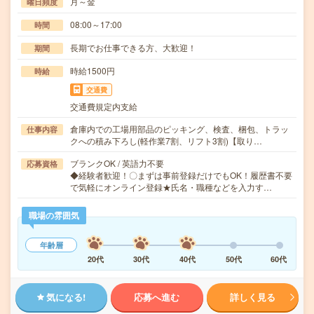
月～金
曜日頻度
08:00～17:00
時間
長期でお仕事できる方、大歓迎！
期間
時給1500円
時給
交通費
交通費規定内支給
倉庫内での工場用部品のピッキング、検査、梱包、トラッ
仕事内容
クへの積み下ろし(軽作業7割、リフト3割)【取り…
ブランクOK / 英語力不要
応募資格
◆経験者歓迎！〇まずは事前登録だけでもOK！履歴書不要
で気軽にオンライン登録★氏名・職種などを入力す…
職場の雰囲気
年齢層
20代
30代
40代
50代
60代
気になる!
応募へ進む
詳しく見る