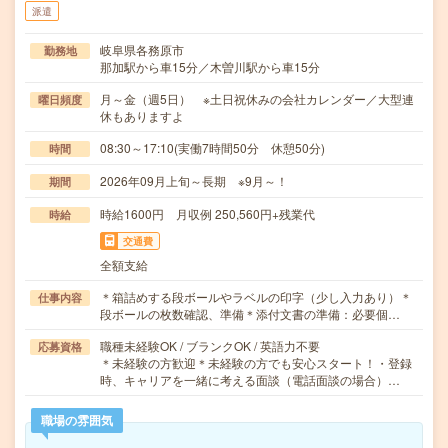
派遣
岐阜県各務原市
勤務地
那加駅から車15分／木曽川駅から車15分
月～金（週5日） ※土日祝休みの会社カレンダー／大型連
曜日頻度
休もありますよ
08:30～17:10(実働7時間50分 休憩50分)
時間
2026年09月上旬～長期 ※9月～！
期間
時給1600円 月収例 250,560円+残業代
時給
交通費
全額支給
＊箱詰めする段ボールやラベルの印字（少し入力あり）＊
仕事内容
段ボールの枚数確認、準備＊添付文書の準備：必要個…
職種未経験OK / ブランクOK / 英語力不要
応募資格
＊未経験の方歓迎＊未経験の方でも安心スタート！・登録
時、キャリアを一緒に考える面談（電話面談の場合）…
職場の雰囲気