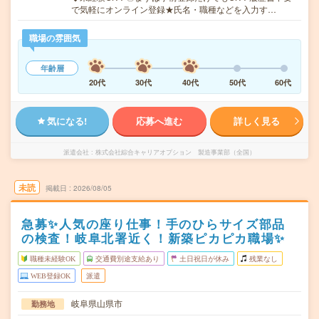
で気軽にオンライン登録★氏名・職種などを入力す…
職場の雰囲気
年齢層
20代
30代
40代
50代
60代
気になる!
応募へ進む
詳しく見る
派遣会社
株式会社綜合キャリアオプション 製造事業部（全国）
未読
掲載日
2026/08/05
急募✨人気の座り仕事！手のひらサイズ部品
の検査！岐阜北署近く！新築ピカピカ職場✨
職種未経験OK
交通費別途支給あり
土日祝日が休み
残業なし
WEB登録OK
派遣
岐阜県山県市
勤務地