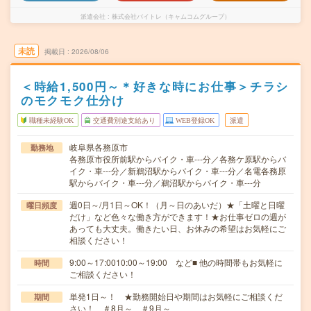
派遣会社
株式会社バイトレ（キャムコムグループ）
未読
掲載日
2026/08/06
＜時給1,500円～＊好きな時にお仕事＞チラシ
のモクモク仕分け
職種未経験OK
交通費別途支給あり
WEB登録OK
派遣
岐阜県各務原市
勤務地
各務原市役所前駅からバイク・車---分／各務ケ原駅からバ
イク・車---分／新鵜沼駅からバイク・車---分／名電各務原
駅からバイク・車---分／鵜沼駅からバイク・車---分
週0日～/月1日～OK！（月～日のあいだ）★「土曜と日曜
曜日頻度
だけ」など色々な働き方ができます！★お仕事ゼロの週が
あっても大丈夫。働きたい日、お休みの希望はお気軽にご
相談ください！
9:00～17:0010:00～19:00 など■ 他の時間帯もお気軽に
時間
ご相談ください！
単発1日～！ ★勤務開始日や期間はお気軽にご相談くだ
期間
さい！ ＃8月～ ＃9月～