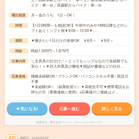
イク・車---分／長森駅からバイク・車---分
月～金のうち、1日～OK！
曜日頻度
【1日3時間～も相談OK!】午前中のみや18時以降などのシ
時間
フトあり！シフト例▼9:00～12:00▼…
▼働きたい1日だけの単発OK ＃8月～ ＃9月～
期間
時給1,500円～1,875円
時給
＼文房具の仕分け／＜とってもシンプルなので未経験でも
仕事内容
安心！＞▼封入作業及び梱包▼雑誌や書籍などの仕分…
職種未経験OK / ブランクOK / パソコンスキル不要 / 英語力
応募資格
不要
▼未経験OK！（副業歓迎☆）▼高校生不可▼携帯電話をお
持ちの方（業務連絡に使用）※応募後のご連絡はメ…
気になる!
応募へ進む
詳しく見る
派遣会社
株式会社バイトレ（キャムコムグループ）
未読
掲載日
2026/08/06