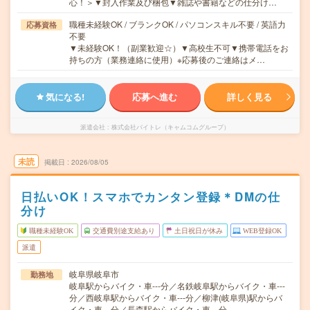
心！＞▼封入作業及び梱包▼雑誌や書籍などの仕分け…
職種未経験OK / ブランクOK / パソコンスキル不要 / 英語力
応募資格
不要
▼未経験OK！（副業歓迎☆）▼高校生不可▼携帯電話をお
持ちの方（業務連絡に使用）※応募後のご連絡はメ…
気になる!
応募へ進む
詳しく見る
派遣会社
株式会社バイトレ（キャムコムグループ）
未読
掲載日
2026/08/05
日払いOK！スマホでカンタン登録＊DMの仕
分け
職種未経験OK
交通費別途支給あり
土日祝日が休み
WEB登録OK
派遣
岐阜県岐阜市
勤務地
岐阜駅からバイク・車---分／名鉄岐阜駅からバイク・車---
分／西岐阜駅からバイク・車---分／柳津(岐阜県)駅からバ
イク・車---分／長森駅からバイク・車---分