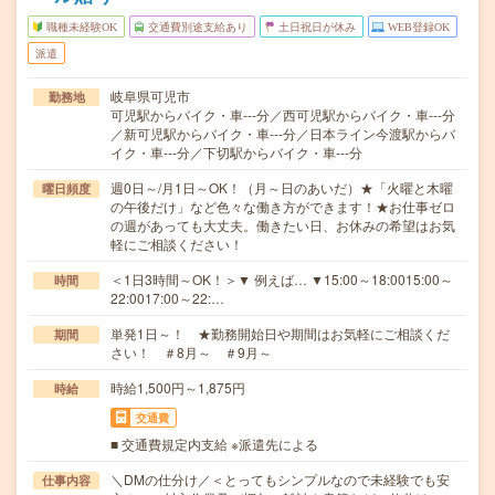
職種未経験OK
交通費別途支給あり
土日祝日が休み
WEB登録OK
派遣
岐阜県可児市
勤務地
可児駅からバイク・車---分／西可児駅からバイク・車---分
／新可児駅からバイク・車---分／日本ライン今渡駅からバ
イク・車---分／下切駅からバイク・車---分
週0日～/月1日～OK！（月～日のあいだ）★「火曜と木曜
曜日頻度
の午後だけ」など色々な働き方ができます！★お仕事ゼロ
の週があっても大丈夫。働きたい日、お休みの希望はお気
軽にご相談ください！
＜1日3時間～OK！＞▼ 例えば… ▼15:00～18:0015:00～
時間
22:0017:00～22:…
単発1日～！ ★勤務開始日や期間はお気軽にご相談くだ
期間
さい！ ＃8月～ ＃9月～
時給1,500円～1,875円
時給
交通費
■ 交通費規定内支給 ※派遣先による
＼DMの仕分け／＜とってもシンプルなので未経験でも安
仕事内容