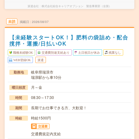
派遣会社
株式会社綜合キャリアオプション 製造事業部（全国）
未読
掲載日
2026/08/07
【未経験スタートOK！】肥料の袋詰め・配合
撹拌・運搬/日払いOK
職種未経験OK
交通費別途支給あり
土日祝日が休み
残業なし
WEB登録OK
派遣
岐阜県瑞浪市
勤務地
瑞浪駅から車10分
月～金
曜日頻度
08:30～17:30
時間
長期でお仕事できる方、大歓迎！
期間
時給1500円
時給
交通費
交通費規定内支給