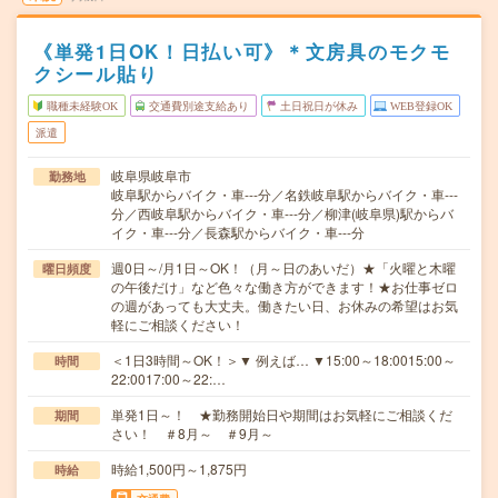
《単発1日OK！日払い可》＊文房具のモクモ
クシール貼り
職種未経験OK
交通費別途支給あり
土日祝日が休み
WEB登録OK
派遣
岐阜県岐阜市
勤務地
岐阜駅からバイク・車---分／名鉄岐阜駅からバイク・車---
分／西岐阜駅からバイク・車---分／柳津(岐阜県)駅からバ
イク・車---分／長森駅からバイク・車---分
週0日～/月1日～OK！（月～日のあいだ）★「火曜と木曜
曜日頻度
の午後だけ」など色々な働き方ができます！★お仕事ゼロ
の週があっても大丈夫。働きたい日、お休みの希望はお気
軽にご相談ください！
＜1日3時間～OK！＞▼ 例えば… ▼15:00～18:0015:00～
時間
22:0017:00～22:…
単発1日～！ ★勤務開始日や期間はお気軽にご相談くだ
期間
さい！ ＃8月～ ＃9月～
時給1,500円～1,875円
時給