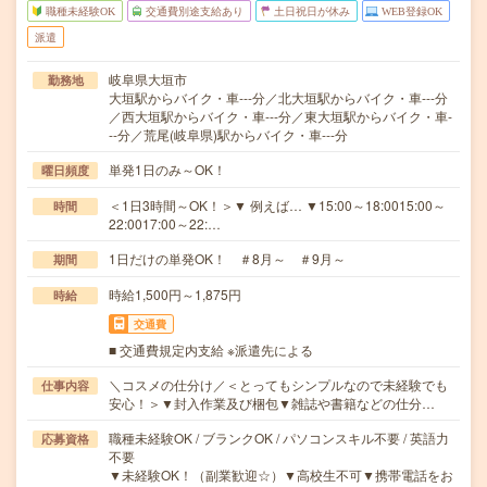
職種未経験OK
交通費別途支給あり
土日祝日が休み
WEB登録OK
派遣
岐阜県大垣市
勤務地
大垣駅からバイク・車---分／北大垣駅からバイク・車---分
／西大垣駅からバイク・車---分／東大垣駅からバイク・車-
--分／荒尾(岐阜県)駅からバイク・車---分
単発1日のみ～OK！
曜日頻度
＜1日3時間～OK！＞▼ 例えば… ▼15:00～18:0015:00～
時間
22:0017:00～22:…
1日だけの単発OK！ ＃8月～ ＃9月～
期間
時給1,500円～1,875円
時給
交通費
■ 交通費規定内支給 ※派遣先による
＼コスメの仕分け／＜とってもシンプルなので未経験でも
仕事内容
安心！＞▼封入作業及び梱包▼雑誌や書籍などの仕分…
職種未経験OK / ブランクOK / パソコンスキル不要 / 英語力
応募資格
不要
▼未経験OK！（副業歓迎☆）▼高校生不可▼携帯電話をお