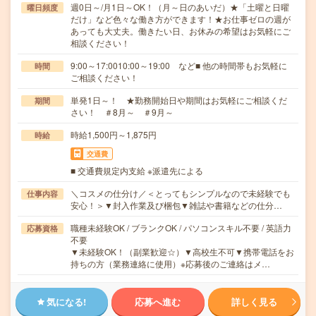
週0日～/月1日～OK！（月～日のあいだ）★「土曜と日曜
曜日頻度
だけ」など色々な働き方ができます！★お仕事ゼロの週が
あっても大丈夫。働きたい日、お休みの希望はお気軽にご
相談ください！
9:00～17:0010:00～19:00 など■ 他の時間帯もお気軽に
時間
ご相談ください！
単発1日～！ ★勤務開始日や期間はお気軽にご相談くだ
期間
さい！ ＃8月～ ＃9月～
時給1,500円～1,875円
時給
交通費
■ 交通費規定内支給 ※派遣先による
＼コスメの仕分け／＜とってもシンプルなので未経験でも
仕事内容
安心！＞▼封入作業及び梱包▼雑誌や書籍などの仕分…
職種未経験OK / ブランクOK / パソコンスキル不要 / 英語力
応募資格
不要
▼未経験OK！（副業歓迎☆）▼高校生不可▼携帯電話をお
持ちの方（業務連絡に使用）※応募後のご連絡はメ…
気になる!
応募へ進む
詳しく見る