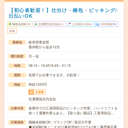
【初心者歓迎！】仕分け・梱包・ピッキング/
日払いOK
職種未経験OK
交通費別途支給あり
土日祝日が休み
WEB登録OK
派遣
岐阜県養老郡
勤務地
垂井駅から徒歩12分
月～金
曜日頻度
08:15～16:4516:45～01:15
時間
長期でお仕事できる方、大歓迎！
期間
時給1350円
時給
交通費
交通費規定内支給
倉庫内での工場用部品のピッキング作業。ハンドリフトを
仕事内容
使って運搬作業もあり。【取り扱い製品】工業用部品…
職種未経験OK / ブランクOK / 英語力不要
応募資格
◆未経験OK！〇まずは事前登録だけでもOK！履歴書不要