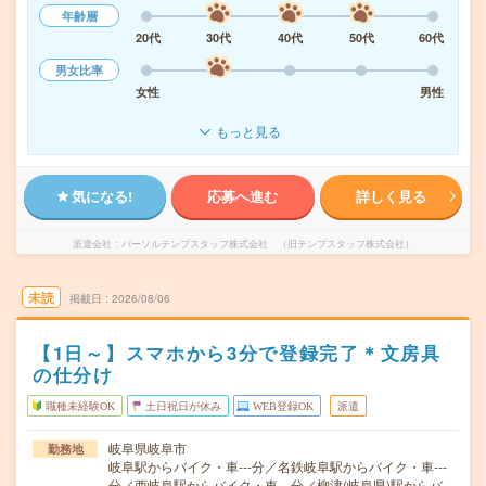
年齢層
20代
30代
40代
50代
60代
男女比率
女性
男性
もっと見る
気になる!
応募へ進む
詳しく見る
派遣会社
パーソルテンプスタッフ株式会社 （旧テンプスタッフ株式会社）
未読
掲載日
2026/08/06
【1日～】スマホから3分で登録完了＊文房具
の仕分け
職種未経験OK
土日祝日が休み
WEB登録OK
派遣
岐阜県岐阜市
勤務地
岐阜駅からバイク・車---分／名鉄岐阜駅からバイク・車---
分／西岐阜駅からバイク・車---分／柳津(岐阜県)駅からバ