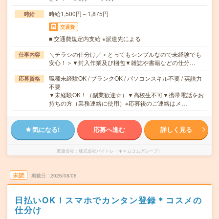
時給1,500円～1,875円
時給
交通費
■ 交通費規定内支給 ※派遣先による
＼チラシの仕分け／＜とってもシンプルなので未経験でも
仕事内容
安心！＞▼封入作業及び梱包▼雑誌や書籍などの仕分…
職種未経験OK / ブランクOK / パソコンスキル不要 / 英語力
応募資格
不要
▼未経験OK！（副業歓迎☆）▼高校生不可▼携帯電話をお
持ちの方（業務連絡に使用）※応募後のご連絡はメ…
気になる!
応募へ進む
詳しく見る
派遣会社
株式会社バイトレ（キャムコムグループ）
未読
掲載日
2026/08/06
日払いOK！スマホでカンタン登録＊コスメの
仕分け