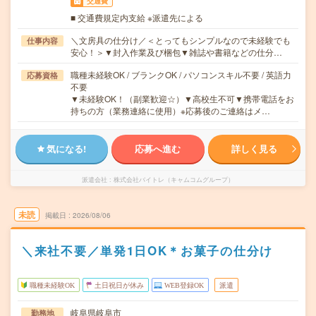
交通費
■ 交通費規定内支給 ※派遣先による
＼文房具の仕分け／＜とってもシンプルなので未経験でも
仕事内容
安心！＞▼封入作業及び梱包▼雑誌や書籍などの仕分…
職種未経験OK / ブランクOK / パソコンスキル不要 / 英語力
応募資格
不要
▼未経験OK！（副業歓迎☆）▼高校生不可▼携帯電話をお
持ちの方（業務連絡に使用）※応募後のご連絡はメ…
気になる!
応募へ進む
詳しく見る
派遣会社
株式会社バイトレ（キャムコムグループ）
未読
掲載日
2026/08/06
＼来社不要／単発1日OK＊お菓子の仕分け
職種未経験OK
土日祝日が休み
WEB登録OK
派遣
岐阜県岐阜市
勤務地