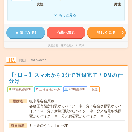
女性
男性
もっと見る
気になる!
応募へ進む
詳しく見る
派遣会社
株式会社NEXT岐阜
未読
掲載日
2026/08/05
【1日～】スマホから3分で登録完了＊DMの仕
分け
職種未経験OK
土日祝日が休み
WEB登録OK
派遣
岐阜県各務原市
勤務地
各務原市役所前駅からバイク・車---分／各務ケ原駅からバ
イク・車---分／新鵜沼駅からバイク・車---分／名電各務原
駅からバイク・車---分／鵜沼駅からバイク・車---分
月～金のうち、1日～OK！
曜日頻度