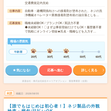
交通費規定内支給
自動車・建機関係向けへの接着剤が塗布された、ネジの洗
仕事内容
浄機械オペレーター業務接着剤塗布前の油分落としを…
職種未経験OK / ブランクOK / 英語力不要
応募資格
◆未経験OK！〇まずは事前登録だけでもOK！履歴書不要
で気軽にオンライン登録★氏名・職種などを入力す…
職場の雰囲気
年齢層
20代
30代
40代
50代
60代
気になる!
応募へ進む
詳しく見る
派遣会社
株式会社綜合キャリアオプション 製造事業部（全国）
未読
掲載日
2026/08/05
【誰でもはじめは初心者！】ネジ製品の外観
検査・梱包/日払いOK