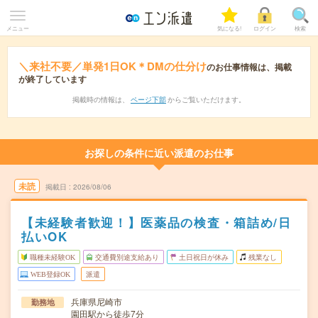
メニュー
気になる!
ログイン
検索
＼来社不要／単発1日OK＊DMの仕分け
のお仕事情報は、掲載
が終了しています
掲載時の情報は、
ページ下部
からご覧いただけます。
お探しの条件に近い派遣のお仕事
未読
掲載日
2026/08/06
【未経験者歓迎！】医薬品の検査・箱詰め/日
払いOK
職種未経験OK
交通費別途支給あり
土日祝日が休み
残業なし
WEB登録OK
派遣
兵庫県尼崎市
勤務地
園田駅から徒歩7分