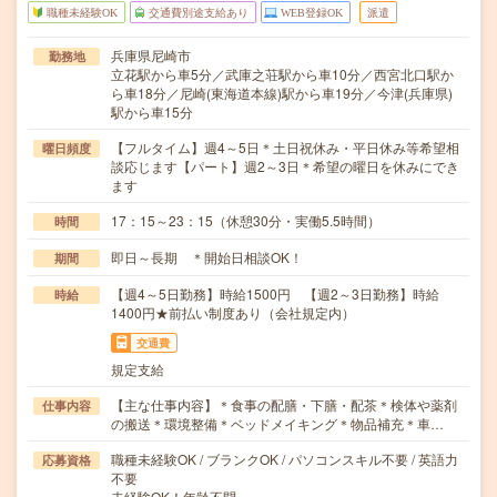
職種未経験OK
交通費別途支給あり
WEB登録OK
派遣
兵庫県尼崎市
勤務地
立花駅から車5分／武庫之荘駅から車10分／西宮北口駅か
ら車18分／尼崎(東海道本線)駅から車19分／今津(兵庫県)
駅から車15分
【フルタイム】週4～5日＊土日祝休み・平日休み等希望相
曜日頻度
談応じます【パート】週2～3日＊希望の曜日を休みにでき
ます
17：15～23：15（休憩30分・実働5.5時間）
時間
即日～長期 ＊開始日相談OK！
期間
【週4～5日勤務】時給1500円 【週2～3日勤務】時給
時給
1400円★前払い制度あり（会社規定内）
交通費
規定支給
【主な仕事内容】＊食事の配膳・下膳・配茶＊検体や薬剤
仕事内容
の搬送＊環境整備＊ベッドメイキング＊物品補充＊車…
職種未経験OK / ブランクOK / パソコンスキル不要 / 英語力
応募資格
不要
未経験OK！年齢不問