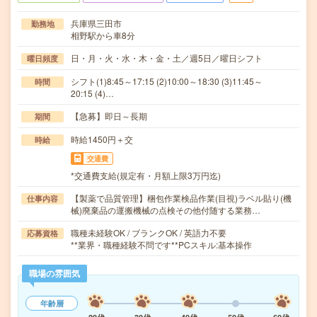
兵庫県三田市
勤務地
相野駅から車8分
日・月・火・水・木・金・土／週5日／曜日シフト
曜日頻度
シフト(1)8:45～17:15 (2)10:00～18:30 (3)11:45～
時間
20:15 (4)…
【急募】即日～長期
期間
時給1450円＋交
時給
交通費
*交通費支給(規定有・月額上限3万円迄)
【製薬で品質管理】梱包作業検品作業(目視)ラベル貼り(機
仕事内容
械)廃棄品の運搬機械の点検その他付随する業務…
職種未経験OK / ブランクOK / 英語力不要
応募資格
**業界・職種経験不問です**PCスキル:基本操作
職場の雰囲気
年齢層