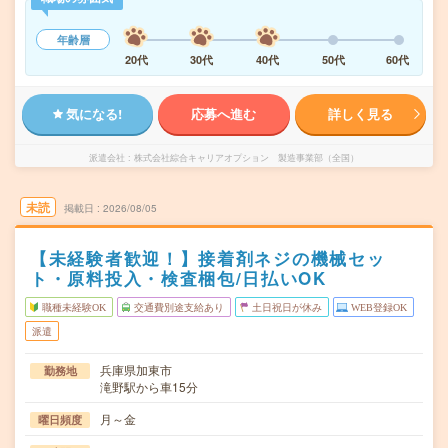
年齢層
20代
30代
40代
50代
60代
気になる!
応募へ進む
詳しく見る
派遣会社
株式会社綜合キャリアオプション 製造事業部（全国）
未読
掲載日
2026/08/05
【未経験者歓迎！】接着剤ネジの機械セッ
ト・原料投入・検査梱包/日払いOK
職種未経験OK
交通費別途支給あり
土日祝日が休み
WEB登録OK
派遣
兵庫県加東市
勤務地
滝野駅から車15分
月～金
曜日頻度