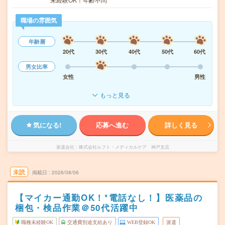
職場の雰囲気
年齢層
20代
30代
40代
50代
60代
男女比率
女性
男性
もっと見る
気になる!
応募へ進む
詳しく見る
派遣会社
株式会社ルフト・メディカルケア 神戸支店
未読
掲載日
2026/08/06
【マイカー通勤OK！*電話なし！】医薬品の
梱包・検品作業＠50代活躍中
職種未経験OK
交通費別途支給あり
WEB登録OK
派遣