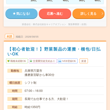
20代
30代
40代
50代
60代
気になる!
応募へ進む
詳しく見る
派遣会社
株式会社綜合キャリアオプション 製造事業部（全国）
未読
掲載日
2026/08/05
【初心者歓迎！】野菜製品の運搬・梱包/日払
いOK
職種未経験OK
交通費別途支給あり
WEB登録OK
派遣
兵庫県宍粟市
勤務地
播磨新宮駅から車30分
シフト制
曜日頻度
07:00～16:00
時間
長期でお仕事できる方、大歓迎！
期間
時給1350円
時給