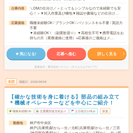
＼DMの仕分け／＜とってもシンプルなので未経験でも安
仕事内容
心！＞▼封入作業及び梱包▼雑誌や書籍などの仕分け…
職種未経験OK / ブランクOK / パソコンスキル不要 / 英語力
応募資格
不要
▼未経験OK！（副業歓迎☆）▼高校生不可▼携帯電話をお
持ちの方（業務連絡に使用）※応募後のご連絡はメ…
気になる!
応募へ進む
詳しく見る
派遣会社
株式会社バイトレ（キャムコムグループ）
未読
掲載日
2026/08/06
【確かな技術を身に着ける】部品の組み立て
＊機械オペレーターなどを中心にご紹介！
職種未経験OK
交通費別途支給あり
土日祝日が休み
派遣
神戸市中央区
勤務地
神戸(兵庫県)駅から---分／元町(兵庫県)駅から---分／三宮
(神戸新交通)駅から---分／ハーバーランド駅から---分／貿