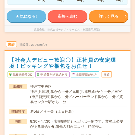
気になる!
応募へ進む
詳しく見る
派遣会社
株式会社テクノ・サービス（無期雇用派遣）
未読
掲載日
2026/08/06
【社会人デビュー歓迎〇】正社員の安定環
境！ピッキングや梱包をお任せ！
職種未経験OK
交通費別途支給あり
土日祝日が休み
派遣
神戸市中央区
勤務地
神戸(兵庫県)駅から---分／元町(兵庫県)駅から---分／三宮
(神戸新交通)駅から---分／ハーバーランド駅から---分／貿
易センター駅から---分
週5日／月～金（土日休み）
曜日頻度
8:30～17:30（実働8時間）※上記は一例です。業務上必要
時間
がある場合や配属先の都合により、時間帯…