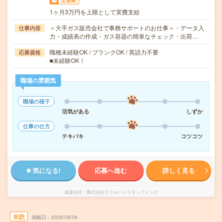
交通費
1ヶ月3万円を上限として実費支給
＜大手ガス販売会社で事務サポートのお仕事＞・データ入
仕事内容
力・成績表の作成・ガス容器の簡単なチェック・出荷…
職種未経験OK / ブランクOK / 英語力不要
応募資格
■未経験OK！
職場の雰囲気
職場の様子
活気がある
しずか
仕事の仕方
テキパキ
コツコツ
気になる!
応募へ進む
詳しく見る
派遣会社
株式会社リクルートスタッフィング
未読
掲載日
2026/08/06