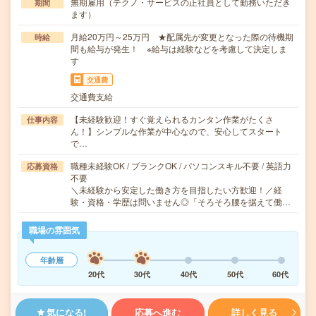
無期雇用（テクノ・サービスの正社員として勤務いただき
期間
ます）
月給20万円～25万円 ★配属先が変更となった際の待機期
時給
間も給与が発生！ ※給与は経験などを考慮して決定しま
す
交通費
交通費支給
【未経験歓迎！すぐ覚えられるカンタン作業がたくさ
仕事内容
ん！】シンプルな作業が中心なので、安心してスタート
で…
職種未経験OK / ブランクOK / パソコンスキル不要 / 英語力
応募資格
不要
＼未経験から安定した働き方を目指したい方歓迎！／経
験・資格・学歴は問いません◎「そろそろ腰を据えて働…
職場の雰囲気
年齢層
20代
30代
40代
50代
60代
気になる!
応募へ進む
詳しく見る