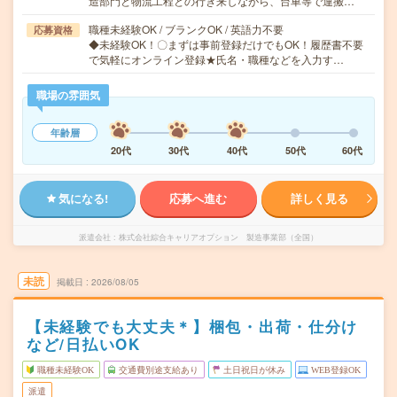
造部門と物流工程との行き来しながら、台車等で運搬…
職種未経験OK / ブランクOK / 英語力不要
応募資格
◆未経験OK！〇まずは事前登録だけでもOK！履歴書不要
で気軽にオンライン登録★氏名・職種などを入力す…
職場の雰囲気
年齢層
20代
30代
40代
50代
60代
気になる!
応募へ進む
詳しく見る
派遣会社
株式会社綜合キャリアオプション 製造事業部（全国）
未読
掲載日
2026/08/05
【未経験でも大丈夫＊】梱包・出荷・仕分け
など/日払いOK
職種未経験OK
交通費別途支給あり
土日祝日が休み
WEB登録OK
派遣