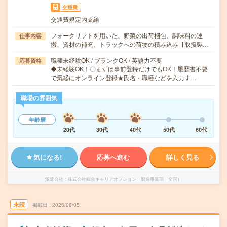
交通費
交通費規定内支給
フォークリフトを用いた、野菜の出荷梱包、調味料の運
仕事内容
搬、資材の補充、トラックへの荷物の積み込み【取扱製…
職種未経験OK / ブランクOK / 英語力不要
応募資格
◆未経験OK！〇まずは事前登録だけでもOK！履歴書不要
で気軽にオンライン登録★氏名・職種などを入力す…
職場の雰囲気
年齢層
20代
30代
40代
50代
60代
気になる!
応募へ進む
詳しく見る
派遣会社
株式会社綜合キャリアオプション 製造事業部（全国）
未読
掲載日
2026/08/05