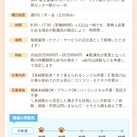
易センター駅から---分
週5日／月～金（土日休み）
曜日頻度
8:30～17:30（実働8時間）※上記は一例です。業務上必要
時間
がある場合や配属先の都合により、時間帯…
無期雇用（テクノ・サービスの正社員として勤務いただき
期間
ます）
月給20万0000円～25万0000円 ★配属先が変更となった
時給
際の待機期間も給与が発生！ ※給与は経験などを考慮し
て決定します
【未経験歓迎＊すぐ覚えられるシンプル作業！】製造のお
仕事内容
仕事が初めての方も安心〇コツコツ・モクモク作業が…
職種未経験OK / ブランクOK / パソコンスキル不要 / 英語力
応募資格
不要
＼未経験から安定した働き方を目指したい方歓迎！／経
験・資格・学歴は問いません◎「そろそろ腰を据えて専…
職場の雰囲気
年齢層
20代
30代
40代
50代
60代