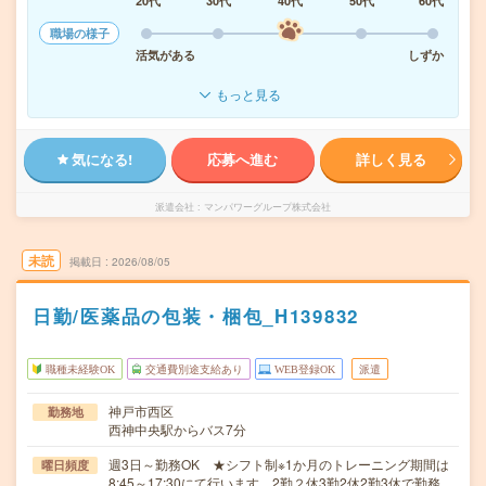
20代
30代
40代
50代
60代
職場の様子
活気がある
しずか
もっと見る
気になる!
応募へ進む
詳しく見る
派遣会社
マンパワーグループ株式会社
未読
掲載日
2026/08/05
日勤/医薬品の包装・梱包_H139832
職種未経験OK
交通費別途支給あり
WEB登録OK
派遣
神戸市西区
勤務地
西神中央駅からバス7分
週3日～勤務OK ★シフト制※1か月のトレーニング期間は
曜日頻度
8:45～17:30にて行います。2勤２休3勤2休2勤3休で勤務