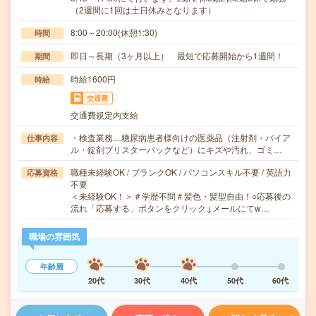
（2週間に1回は土日休みとなります）
8:00～20:00(休憩1:30)
時間
即日～長期（3ヶ月以上） 最短で応募開始から1週間！
期間
時給1600円
時給
交通費
交通費規定内支給
・検査業務…糖尿病患者様向けの医薬品（注射剤・バイア
仕事内容
ル・錠剤ブリスターパックなど）にキズや汚れ、ゴミ…
職種未経験OK / ブランクOK / パソコンスキル不要 / 英語力
応募資格
不要
＜未経験OK！＞＃学歴不問＃髪色・髪型自由！○応募後の
流れ「応募する」ボタンをクリック↓メールにてw…
職場の雰囲気
年齢層
20代
30代
40代
50代
60代