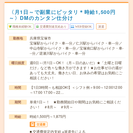
〈月1日～で副業にピッタリ＊時給1,500円
～〉DMのカンタン仕分け
職種未経験OK
交通費別途支給あり
WEB登録OK
派遣
兵庫県宝塚市
勤務地
宝塚駅からバイク・車---分／仁川駅からバイク・車---分／
中山寺駅からバイク・車---分／宝塚南口駅からバイク・車-
--分／逆瀬川駅からバイク・車---分
週0日～/月1日～OK！（月～日のあいだ）★「土曜と日曜
曜日頻度
だけ」など色々な働き方ができます！★お仕事ゼロの週が
あっても大丈夫。働きたい日、お休みの希望はお気軽にご
相談ください！
【1日3時間～も相談OK!】＜シフト例＞9:00～12:0012:00
時間
～17:00 17:00～22…
単発1日～！ ★勤務開始日や期間はお気軽にご相談くだ
期間
さい！ ＃8月～ ＃9月～
時給1,500円～1,875円
時給
交通費
■ 交通費規定内支給 ※派遣先による