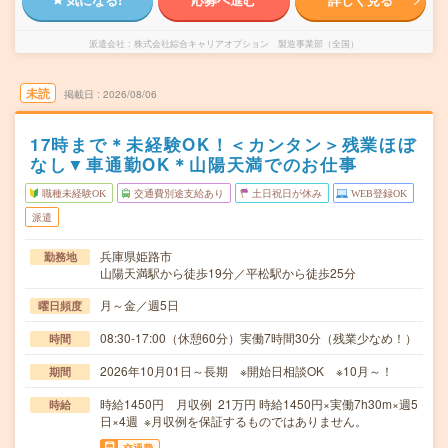
派遣会社
株式会社綜合キャリアオプション 製造事業部（全国）
未読
掲載日
2026/08/06
17時まで＊未経験OK！＜カンタン＞残業ほぼ
なし▼車通勤OK＊山陽天満でのお仕事
職種未経験OK
交通費別途支給あり
土日祝日が休み
WEB登録OK
派遣
兵庫県姫路市
勤務地
山陽天満駅から徒歩19分／平松駅から徒歩25分
月～金／週5日
曜日頻度
08:30-17:00（休憩60分）実働7時間30分（残業少なめ！）
時間
2026年10月01日～長期 ※開始日相談OK ※10月～！
期間
時給1450円 月収例 21万円 時給1450円×実働7h30m×週5
時給
日×4週 ※月収例を保証するものではありません。