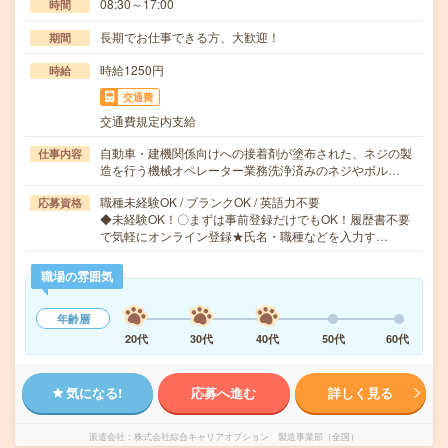
08:30～17:00
時間
長期でお仕事できる方、大歓迎！
期間
時給1250円
時給
交通費
交通費規定内支給
自動車・建機関係向けへの接着剤が塗布された、ネジの製
仕事内容
造を行う機械オペレーター業務洗浄済みのネジやボル…
職種未経験OK / ブランクOK / 英語力不要
応募資格
◆未経験OK！〇まずは事前登録だけでもOK！履歴書不要
で気軽にオンライン登録★氏名・職種などを入力す…
職場の雰囲気
年齢層
20代
30代
40代
50代
60代
気になる!
応募へ進む
詳しく見る
派遣会社
株式会社綜合キャリアオプション 製造事業部（全国）