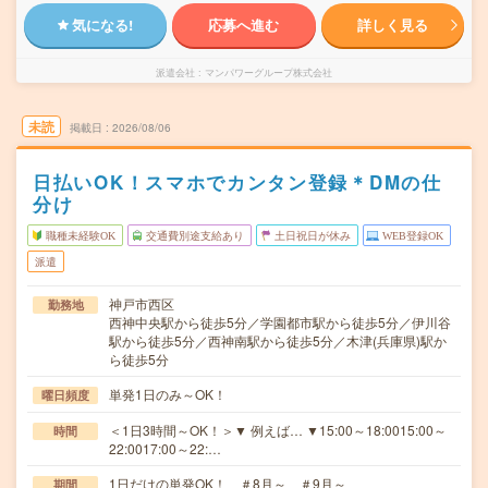
気になる!
応募へ進む
詳しく見る
派遣会社
マンパワーグループ株式会社
未読
掲載日
2026/08/06
日払いOK！スマホでカンタン登録＊DMの仕
分け
職種未経験OK
交通費別途支給あり
土日祝日が休み
WEB登録OK
派遣
神戸市西区
勤務地
西神中央駅から徒歩5分／学園都市駅から徒歩5分／伊川谷
駅から徒歩5分／西神南駅から徒歩5分／木津(兵庫県)駅か
ら徒歩5分
単発1日のみ～OK！
曜日頻度
＜1日3時間～OK！＞▼ 例えば… ▼15:00～18:0015:00～
時間
22:0017:00～22:…
1日だけの単発OK！ ＃8月～ ＃9月～
期間