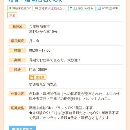
職種未経験OK
交通費別途支給あり
土日祝日が休み
WEB登録OK
派遣
兵庫県加東市
勤務地
滝野駅から車15分
月～金
曜日頻度
08:30～17:00
時間
長期でお仕事できる方、大歓迎！
期間
時給1250円
時給
交通費
交通費規定内支給
自動車・建機関係向けへの接着剤が塗布された、ネジの外
仕事内容
観検査業務・完成品の梱包(軽量)、パレット入れ目…
職種未経験OK / ブランクOK / 英語力不要
応募資格
◆未経験OK！〇まずは事前登録だけでもOK！履歴書不要
で気軽にオンライン登録★氏名・職種などを入力す…
職場の雰囲気