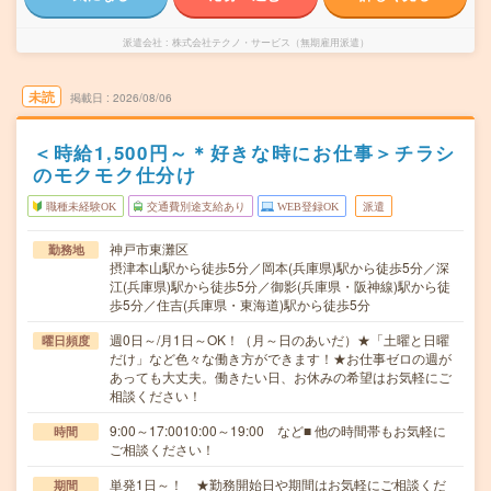
派遣会社
株式会社テクノ・サービス（無期雇用派遣）
未読
掲載日
2026/08/06
＜時給1,500円～＊好きな時にお仕事＞チラシ
のモクモク仕分け
職種未経験OK
交通費別途支給あり
WEB登録OK
派遣
神戸市東灘区
勤務地
摂津本山駅から徒歩5分／岡本(兵庫県)駅から徒歩5分／深
江(兵庫県)駅から徒歩5分／御影(兵庫県・阪神線)駅から徒
歩5分／住吉(兵庫県・東海道)駅から徒歩5分
週0日～/月1日～OK！（月～日のあいだ）★「土曜と日曜
曜日頻度
だけ」など色々な働き方ができます！★お仕事ゼロの週が
あっても大丈夫。働きたい日、お休みの希望はお気軽にご
相談ください！
9:00～17:0010:00～19:00 など■ 他の時間帯もお気軽に
時間
ご相談ください！
単発1日～！ ★勤務開始日や期間はお気軽にご相談くだ
期間