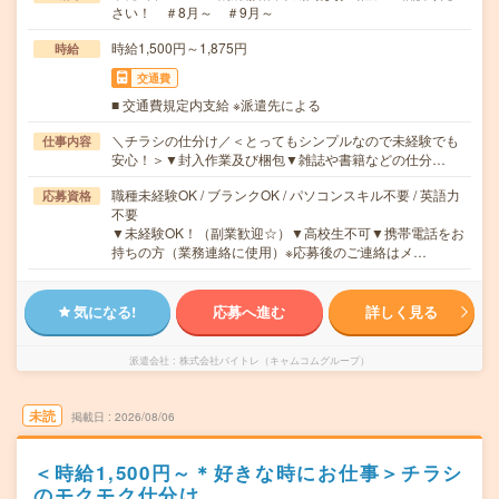
さい！ ＃8月～ ＃9月～
時給1,500円～1,875円
時給
交通費
■ 交通費規定内支給 ※派遣先による
＼チラシの仕分け／＜とってもシンプルなので未経験でも
仕事内容
安心！＞▼封入作業及び梱包▼雑誌や書籍などの仕分…
職種未経験OK / ブランクOK / パソコンスキル不要 / 英語力
応募資格
不要
▼未経験OK！（副業歓迎☆）▼高校生不可▼携帯電話をお
持ちの方（業務連絡に使用）※応募後のご連絡はメ…
気になる!
応募へ進む
詳しく見る
派遣会社
株式会社バイトレ（キャムコムグループ）
未読
掲載日
2026/08/06
＜時給1,500円～＊好きな時にお仕事＞チラシ
のモクモク仕分け