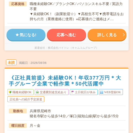
職種未経験OK / ブランクOK / パソコンスキル不要 / 英語力
応募資格
不要
▼未経験OK！（副業歓迎☆）▼高校生不可▼携帯電話をお
持ちの方（業務連絡に使用）※応募後のご連絡はメ…
気になる!
応募へ進む
詳しく見る
派遣会社
株式会社バイトレ（キャムコムグループ）
未読
掲載日
2026/08/06
《正社員前提》未経験OK！年収377万円＊大
手グループ企業で軽作業＊50代活躍中
職種未経験OK
交通費別途支給あり
土日祝日が休み
WEB登録OK
正社員への紹介予定派遣
兵庫県尼崎市
勤務地
猪名寺駅から徒歩14分／塚口(福知山線)駅から徒歩15分
月～金
曜日頻度