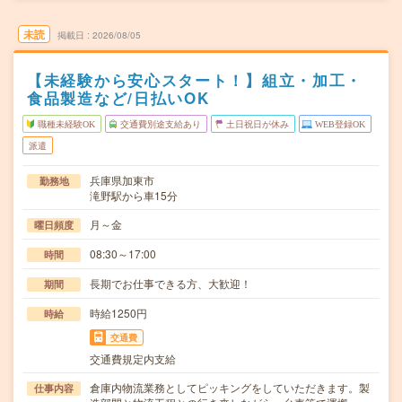
未読
掲載日
2026/08/05
【未経験から安心スタート！】組立・加工・
食品製造など/日払いOK
職種未経験OK
交通費別途支給あり
土日祝日が休み
WEB登録OK
派遣
兵庫県加東市
勤務地
滝野駅から車15分
月～金
曜日頻度
08:30～17:00
時間
長期でお仕事できる方、大歓迎！
期間
時給1250円
時給
交通費
交通費規定内支給
倉庫内物流業務としてピッキングをしていただきます。製
仕事内容