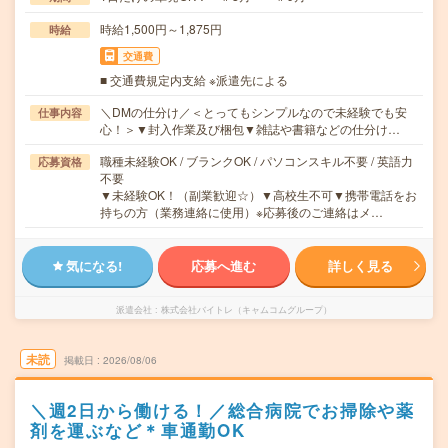
時給1,500円～1,875円
時給
交通費
■ 交通費規定内支給 ※派遣先による
＼DMの仕分け／＜とってもシンプルなので未経験でも安
仕事内容
心！＞▼封入作業及び梱包▼雑誌や書籍などの仕分け…
職種未経験OK / ブランクOK / パソコンスキル不要 / 英語力
応募資格
不要
▼未経験OK！（副業歓迎☆）▼高校生不可▼携帯電話をお
持ちの方（業務連絡に使用）※応募後のご連絡はメ…
気になる!
応募へ進む
詳しく見る
派遣会社
株式会社バイトレ（キャムコムグループ）
未読
掲載日
2026/08/06
＼週2日から働ける！／総合病院でお掃除や薬
剤を運ぶなど＊車通勤OK