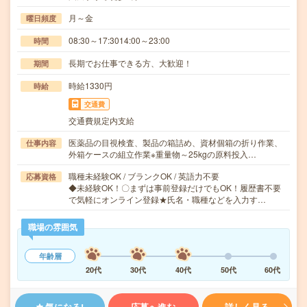
月～金
曜日頻度
08:30～17:3014:00～23:00
時間
長期でお仕事できる方、大歓迎！
期間
時給1330円
時給
交通費
交通費規定内支給
医薬品の目視検査、製品の箱詰め、資材個箱の折り作業、
仕事内容
外箱ケースの組立作業※重量物～25kgの原料投入…
職種未経験OK / ブランクOK / 英語力不要
応募資格
◆未経験OK！〇まずは事前登録だけでもOK！履歴書不要
で気軽にオンライン登録★氏名・職種などを入力す…
職場の雰囲気
年齢層
20代
30代
40代
50代
60代
気になる!
応募へ進む
詳しく見る