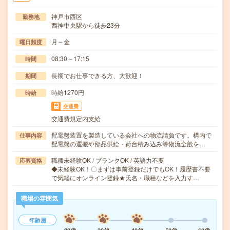
神戸市西区
勤務地
西神中央駅から徒歩23分
月～金
曜日頻度
08:30～17:15
時間
長期でお仕事できる方、大歓迎！
期間
時給1270円
時給
交通費
交通費規定内支給
配電盤装置を製造している会社への物流請負です。構内で
仕事内容
配電盤の運搬や部品供給・荷台積み込み等物流全般を…
職種未経験OK / ブランクOK / 英語力不要
応募資格
◆未経験OK！〇まずは事前登録だけでもOK！履歴書不要
で気軽にオンライン登録★氏名・職種などを入力す…
職場の雰囲気
年齢層