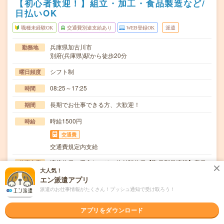
【初心者歓迎！】組立・加工・食品製造など/
日払いOK
職種未経験OK
交通費別途支給あり
WEB登録OK
派遣
兵庫県加古川市
勤務地
別府(兵庫県)駅から徒歩20分
シフト制
曜日頻度
08:25～17:25
時間
長期でお仕事できる方、大歓迎！
期間
時給1500円
時給
交通費
交通費規定内支給
溶接作業・手入れ・その他付随作業【取扱製品情報】産業
仕事内容
大人気！
用火力発電ガスタービン燃焼器≪待遇・福利厚生≫・…
エン派遣アプリ
職種未経験OK / ブランクOK / 英語力不要
応募資格
派遣のお仕事情報がたくさん！プッシュ通知で受け取ろう！
◆未経験OK！◆ExcelやWordの操作できる方歓迎！〇まず
は事前登録だけでもOK！履歴書不要で気…
アプリをダウンロード