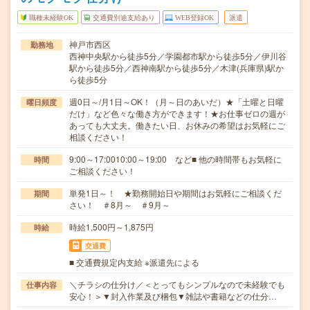
職種未経験OK
交通費別途支給あり
WEB登録OK
派遣
神戸市西区
勤務地
西神中央駅から徒歩5分／学園都市駅から徒歩5分／伊川谷
駅から徒歩5分／西神南駅から徒歩5分／木津(兵庫県)駅か
ら徒歩5分
週0日～/月1日～OK！（月～日のあいだ）★「土曜と日曜
曜日頻度
だけ」など色々な働き方ができます！★お仕事ゼロの週が
あっても大丈夫。働きたい日、お休みの希望はお気軽にご
相談ください！
9:00～17:0010:00～19:00 など■ 他の時間帯もお気軽に
時間
ご相談ください！
単発1日～！ ★勤務開始日や期間はお気軽にご相談くだ
期間
さい！ ＃8月～ ＃9月～
時給1,500円～1,875円
時給
交通費
■ 交通費規定内支給 ※派遣先による
＼チラシの仕分け／＜とってもシンプルなので未経験でも
仕事内容
安心！＞▼封入作業及び梱包▼雑誌や書籍などの仕分…