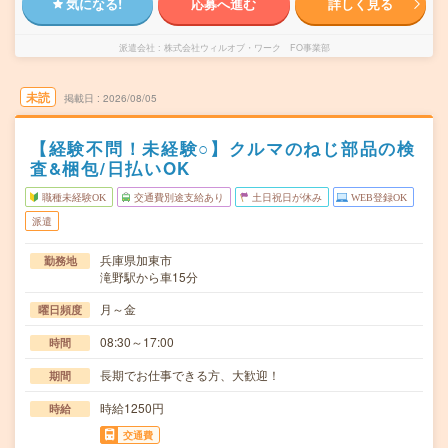
気になる!
応募へ進む
詳しく見る
派遣会社
株式会社ウィルオブ・ワーク FO事業部
未読
掲載日
2026/08/05
【経験不問！未経験○】クルマのねじ部品の検
査&梱包/日払いOK
職種未経験OK
交通費別途支給あり
土日祝日が休み
WEB登録OK
派遣
兵庫県加東市
勤務地
滝野駅から車15分
月～金
曜日頻度
08:30～17:00
時間
長期でお仕事できる方、大歓迎！
期間
時給1250円
時給
交通費