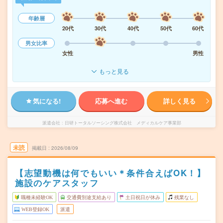
年齢層
20代
30代
40代
50代
60代
男女比率
女性
男性
もっと見る
気になる!
応募へ進む
詳しく見る
派遣会社
日研トータルソーシング株式会社 メディカルケア事業部
未読
掲載日
2026/08/09
【志望動機は何でもいい＊条件合えばOK！】
施設のケアスタッフ
職種未経験OK
交通費別途支給あり
土日祝日が休み
残業なし
WEB登録OK
派遣