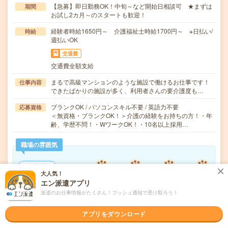
【急募】即日勤務OK！中旬～など開始日相談可 ★まずは
期間
お試し2カ月～のスタートも歓迎！
経験者時給1650円～ 介護福祉士時給1700円～ ※日払い/
時給
週払いOK
交通費
交通費全額支給
まるで高級マンションのような施設で働けるお仕事です！
仕事内容
できたばかりの施設が多く、利用者さんの要介護度も…
ブランクOK / パソコンスキル不要 / 英語力不要
応募資格
＜無資格・ブランクOK！＞介護の経験をお持ちの方！・年
齢、学歴不問！・WワークOK！・10名以上採用…
職場の雰囲気
年齢層
大人気！
20代
30代
40代
50代
60代
エン派遣アプリ
男女比率
派遣のお仕事情報がたくさん！プッシュ通知で受け取ろう！
女性
男性
アプリをダウンロード
もっと見る