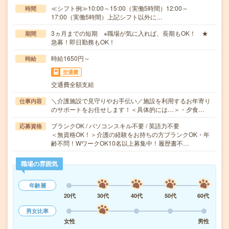
≪シフト例≫10:00～15:00（実働5時間）12:00～
時間
17:00（実働5時間）上記シフト以外に…
3ヵ月までの短期 ※職場が気に入れば、長期もOK！ ★
期間
急募！即日勤務もOK！
時給1650円～
時給
交通費
交通費全額支給
＼介護施設で見守りやお手伝い／施設を利用するお年寄り
仕事内容
のサポートをお任せします！＜具体的には…＞・夕食…
ブランクOK / パソコンスキル不要 / 英語力不要
応募資格
＜無資格OK！＞介護の経験をお持ちの方ブランクOK・年
齢不問！WワークOK10名以上募集中！履歴書不…
職場の雰囲気
年齢層
20代
30代
40代
50代
60代
男女比率
女性
男性