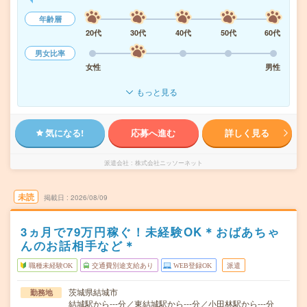
年齢層
20代
30代
40代
50代
60代
男女比率
女性
男性
もっと見る
気になる!
応募へ進む
詳しく見る
派遣会社
株式会社ニッソーネット
未読
掲載日
2026/08/09
3ヵ月で79万円稼ぐ！未経験OK＊おばあちゃ
んのお話相手など＊
職種未経験OK
交通費別途支給あり
WEB登録OK
派遣
茨城県結城市
勤務地
結城駅から---分／東結城駅から---分／小田林駅から---分