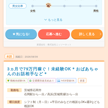
男女比率
女性
男性
もっと見る
気になる!
応募へ進む
詳しく見る
派遣会社
株式会社ニッソーネット
未読
掲載日
2026/08/09
3ヵ月で79万円稼ぐ！未経験OK＊おばあちゃ
んのお話相手など＊
職種未経験OK
交通費別途支給あり
WEB登録OK
派遣
茨城県石岡市
勤務地
石岡駅から---分／高浜(茨城県)駅から---分
シフト制（月～日）※平日のみなどの相談もOK※週3なども
曜日頻度
相談OK