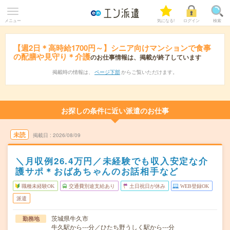
メニュー
気になる!
ログイン
検索
【週2日＊高時給1700円～】シニア向けマンションで食事
の配膳や見守り＊介護
のお仕事情報は、掲載が終了しています
掲載時の情報は、
ページ下部
からご覧いただけます。
お探しの条件に近い派遣のお仕事
未読
掲載日
2026/08/09
＼月収例26.4万円／未経験でも収入安定な介
護サポ＊おばあちゃんのお話相手など
職種未経験OK
交通費別途支給あり
土日祝日が休み
WEB登録OK
派遣
茨城県牛久市
勤務地
牛久駅から---分／ひたち野うしく駅から---分