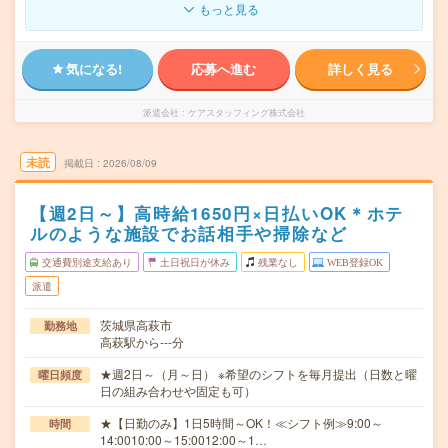
もっと見る
気になる!
応募へ進む
詳しく見る
派遣会社
ケアスタッフィング株式会社
未読
掲載日
2026/08/09
【週2日～】高時給1650円×日払いOK＊ホテ
ルのような施設でお話相手や掃除など
交通費別途支給あり
土日祝日が休み
残業なし
WEB登録OK
派遣
茨城県高萩市
勤務地
高萩駅から---分
★週2日～（月～日） ※希望のシフトを毎月提出（日数と曜
曜日頻度
日の組み合わせや固定も可）
★【日勤のみ】1日5時間～OK！≪シフト例≫9:00～
時間
14:0010:00～15:0012:00～1…