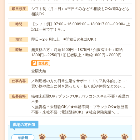
シフト制（月～日）※平日のみなどの相談もOK※週3なども
曜日頻度
相談OK
【シフト例】07:00～16:0009:00～18:0017:00～09:00※ 上
時間
記は一例です！そ…
即日～2ヶ月以上 ■開始日の相談OK！
期間
無資格の方：時給1500円～1875円 / 介護福祉士：時給
時給
1800円～2250円 / 初任者以上：時給1600円～2000円
交通費
全額支給
／利用者の方の日常生活をサポート！＼▽具体的には…・
仕事内容
買い物や散歩に付き添ったり・折り紙や体操などのレ…
職種未経験OK / ブランクOK / パソコンスキル不要 / 英語力
応募資格
不要
＼無資格＊未経験OK／★年齢不問・ブランクOK★履歴書
不要・来社不要（電話登録OK）★社会保険完備＼…
職場の雰囲気
年齢層