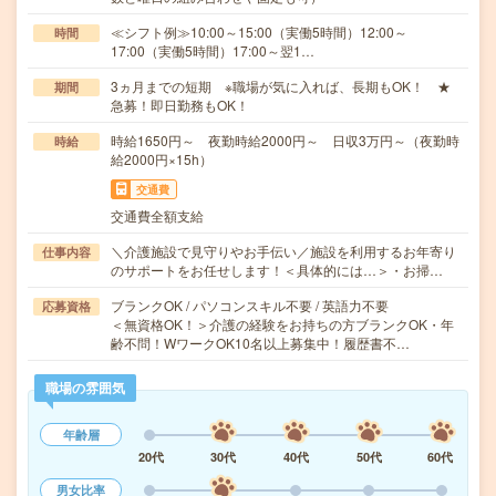
≪シフト例≫10:00～15:00（実働5時間）12:00～
時間
17:00（実働5時間）17:00～翌1…
3ヵ月までの短期 ※職場が気に入れば、長期もOK！ ★
期間
急募！即日勤務もOK！
時給1650円～ 夜勤時給2000円～ 日収3万円～（夜勤時
時給
給2000円×15h）
交通費
交通費全額支給
＼介護施設で見守りやお手伝い／施設を利用するお年寄り
仕事内容
のサポートをお任せします！＜具体的には…＞・お掃…
ブランクOK / パソコンスキル不要 / 英語力不要
応募資格
＜無資格OK！＞介護の経験をお持ちの方ブランクOK・年
齢不問！WワークOK10名以上募集中！履歴書不…
職場の雰囲気
年齢層
20代
30代
40代
50代
60代
男女比率