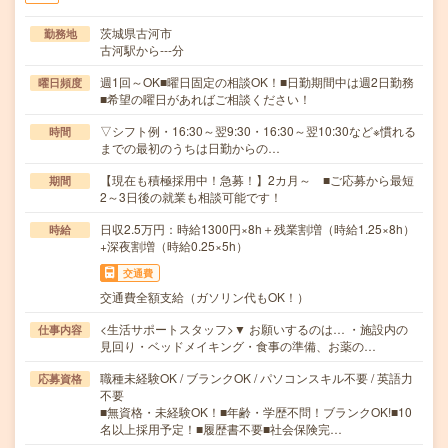
茨城県古河市
勤務地
古河駅から---分
週1回～OK■曜日固定の相談OK！■日勤期間中は週2日勤務
曜日頻度
■希望の曜日があればご相談ください！
▽シフト例・16:30～翌9:30・16:30～翌10:30など※慣れる
時間
までの最初のうちは日勤からの…
【現在も積極採用中！急募！】2カ月～ ■ご応募から最短
期間
2～3日後の就業も相談可能です！
日収2.5万円：時給1300円×8h＋残業割増（時給1.25×8h）
時給
+深夜割増（時給0.25×5h）
交通費
交通費全額支給（ガソリン代もOK！）
<生活サポートスタッフ>▼ お願いするのは… ・施設内の
仕事内容
見回り・ベッドメイキング・食事の準備、お薬の…
職種未経験OK / ブランクOK / パソコンスキル不要 / 英語力
応募資格
不要
■無資格・未経験OK！■年齢・学歴不問！ブランクOK!■10
名以上採用予定！■履歴書不要■社会保険完…