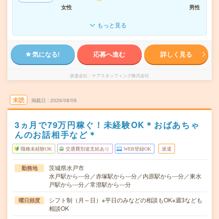
女性
男性
もっと見る
気になる!
応募へ進む
詳しく見る
派遣会社
ケアスタッフィング株式会社
未読
掲載日
2026/08/09
3ヵ月で79万円稼ぐ！未経験OK＊おばあちゃ
んのお話相手など＊
職種未経験OK
交通費別途支給あり
WEB登録OK
派遣
茨城県水戸市
勤務地
水戸駅から---分／赤塚駅から---分／内原駅から---分／東水
戸駅から---分／常澄駅から---分
シフト制（月～日）※平日のみなどの相談もOK※週3なども
曜日頻度
相談OK