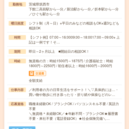
茨城県筑西市
勤務地
下館二高前駅から---分／新治駅から---分／折本駅から---分
／ひぐち駅から---分
シフト制（月～日）※平日のみなどの相談もOK※週3なども
曜日頻度
相談OK
【シフト例】07:00～16:0009:00～18:0017:00～09:00※ 上
時間
記は一例です！そ…
即日～2ヶ月以上 ■開始日の相談OK！
期間
無資格の方：時給1500円～1875円 / 介護福祉士：時給
時給
1800円～2250円 / 初任者以上：時給1600円～2000円
交通費
全額支給
／利用者の方の日常生活をサポート！＼▽具体的には…・
仕事内容
買い物や散歩に付き添ったり・折り紙や体操などのレ…
職種未経験OK / ブランクOK / パソコンスキル不要 / 英語力
応募資格
不要
＼無資格＊未経験OK／★年齢不問・ブランクOK★履歴書
不要・来社不要（電話登録OK）★社会保険完備＼…