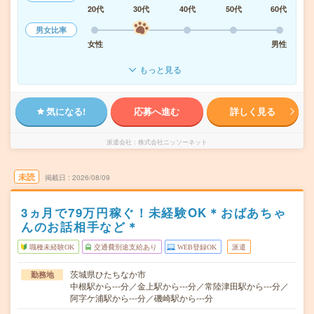
20代
30代
40代
50代
60代
男女比率
女性
男性
もっと見る
気になる!
応募へ進む
詳しく見る
派遣会社
株式会社ニッソーネット
未読
掲載日
2026/08/09
3ヵ月で79万円稼ぐ！未経験OK＊おばあちゃ
んのお話相手など＊
職種未経験OK
交通費別途支給あり
WEB登録OK
派遣
茨城県ひたちなか市
勤務地
中根駅から---分／金上駅から---分／常陸津田駅から---分／
阿字ケ浦駅から---分／磯崎駅から---分