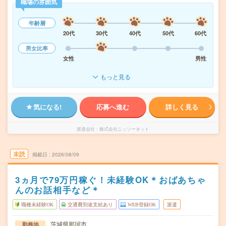
職場の雰囲気
年齢層
20代
30代
40代
50代
60代
男女比率
女性
男性
もっと見る
気になる!
応募へ進む
詳しく見る
派遣会社
株式会社ニッソーネット
未読
掲載日
2026/08/09
3ヵ月で79万円稼ぐ！未経験OK＊おばあちゃ
んのお話相手など＊
職種未経験OK
交通費別途支給あり
WEB登録OK
派遣
茨城県那珂市
勤務地