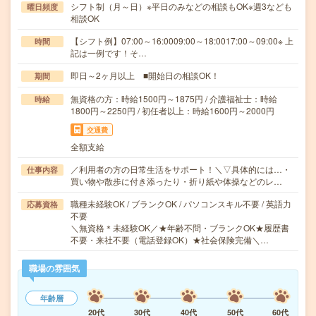
シフト制（月～日）※平日のみなどの相談もOK※週3なども
曜日頻度
相談OK
【シフト例】07:00～16:0009:00～18:0017:00～09:00※ 上
時間
記は一例です！そ…
即日～2ヶ月以上 ■開始日の相談OK！
期間
無資格の方：時給1500円～1875円 / 介護福祉士：時給
時給
1800円～2250円 / 初任者以上：時給1600円～2000円
交通費
全額支給
／利用者の方の日常生活をサポート！＼▽具体的には…・
仕事内容
買い物や散歩に付き添ったり・折り紙や体操などのレ…
職種未経験OK / ブランクOK / パソコンスキル不要 / 英語力
応募資格
不要
＼無資格＊未経験OK／★年齢不問・ブランクOK★履歴書
不要・来社不要（電話登録OK）★社会保険完備＼…
職場の雰囲気
年齢層
20代
30代
40代
50代
60代