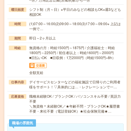
シフト制（月～日）※平日のみなどの相談もOK※週3なども
曜日頻度
相談OK
(1)07:00～16:00(2)09:00～18:00(3)17:00～09:00※ 上記は
時間
一例で…
即日～2ヶ月以上
期間
無資格の方：時給1500円～1875円 / 介護福祉士：時給
時給
1800円～2250円 / 初任者以上：時給1600円～2000円
■日払いOK ■日収例：1万2000円（時給1500円×8h）
交通費
全額支給
デイサービスセンターなどの福祉施設で日帰りのご利用者
仕事内容
様をサポート！▽具体的には…・レクレーションで一…
職種未経験OK / ブランクOK / パソコンスキル不要 / 英語力
応募資格
不要
＼無資格＊未経験OK／★年齢不問・ブランクOK★履歴書
不要・来社不要（電話登録OK）★社会保険完備★…
職場の雰囲気