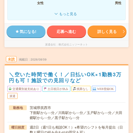
女性
男性
もっと見る
気になる!
応募へ進む
詳しく見る
派遣会社
株式会社ニッソーネット
未読
掲載日
2026/08/09
＼空いた時間で働く！／日払いOK×1勤務3万
円も可！施設での見回りなど
交通費別途支給あり
土日祝日が休み
残業なし
WEB登録OK
派遣
茨城県筑西市
勤務地
下館駅から---分／川島駅から---分／玉戸駅から---分／大田
郷駅から---分／黒子駅から---分
週2日（週1日も相談OK！）※希望のシフトを毎月提出（日
曜日頻度
数と曜日の組み合わせや固定も可）