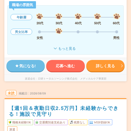
職場の雰囲気
年齢層
20代
30代
40代
50代
60代
男女比率
女性
男性
もっと見る
気になる!
応募へ進む
詳しく見る
派遣会社
日研トータルソーシング株式会社 メディカルケア事業部
未読
掲載日
2026/08/09
【週1回＆夜勤日収2.5万円】未経験からでき
る！施設で見守り
職種未経験OK
交通費別途支給あり
残業なし
WEB登録OK
派遣