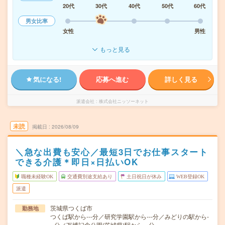
20代
30代
40代
50代
60代
男女比率
女性
男性
もっと見る
気になる!
応募へ進む
詳しく見る
派遣会社
株式会社ニッソーネット
未読
掲載日
2026/08/09
＼急な出費も安心／最短3日でお仕事スタート
できる介護＊即日×日払いOK
職種未経験OK
交通費別途支給あり
土日祝日が休み
WEB登録OK
派遣
茨城県つくば市
勤務地
つくば駅から---分／研究学園駅から---分／みどりの駅から-
--分／万博記念公園(茨城県)駅から---分