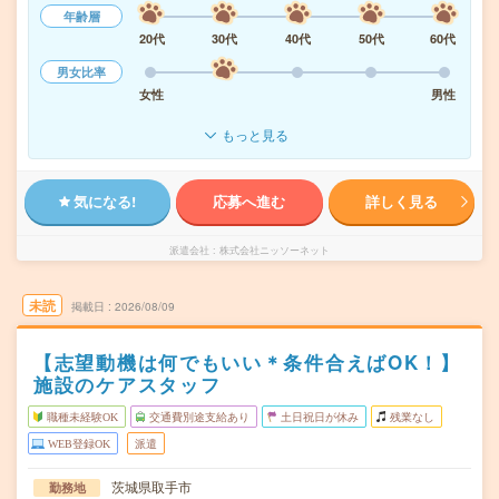
年齢層
20代
30代
40代
50代
60代
男女比率
女性
男性
もっと見る
気になる!
応募へ進む
詳しく見る
派遣会社
株式会社ニッソーネット
未読
掲載日
2026/08/09
【志望動機は何でもいい＊条件合えばOK！】
施設のケアスタッフ
職種未経験OK
交通費別途支給あり
土日祝日が休み
残業なし
WEB登録OK
派遣
茨城県取手市
勤務地