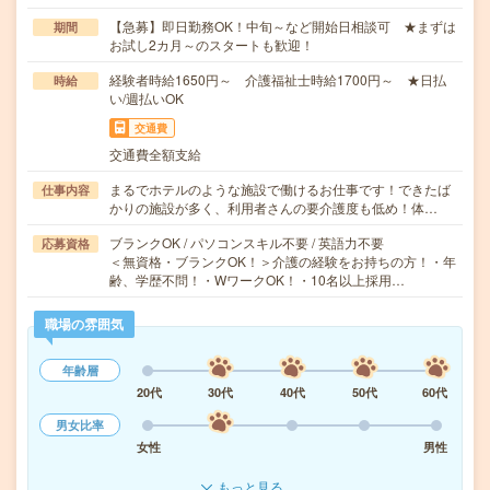
【急募】即日勤務OK！中旬～など開始日相談可 ★まずは
期間
お試し2カ月～のスタートも歓迎！
経験者時給1650円～ 介護福祉士時給1700円～ ★日払
時給
い/週払いOK
交通費
交通費全額支給
まるでホテルのような施設で働けるお仕事です！できたば
仕事内容
かりの施設が多く、利用者さんの要介護度も低め！体…
ブランクOK / パソコンスキル不要 / 英語力不要
応募資格
＜無資格・ブランクOK！＞介護の経験をお持ちの方！・年
齢、学歴不問！・WワークOK！・10名以上採用…
職場の雰囲気
年齢層
20代
30代
40代
50代
60代
男女比率
女性
男性
もっと見る