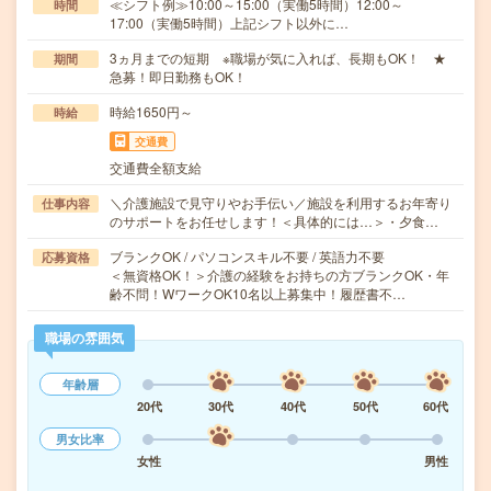
≪シフト例≫10:00～15:00（実働5時間）12:00～
時間
17:00（実働5時間）上記シフト以外に…
3ヵ月までの短期 ※職場が気に入れば、長期もOK！ ★
期間
急募！即日勤務もOK！
時給1650円～
時給
交通費
交通費全額支給
＼介護施設で見守りやお手伝い／施設を利用するお年寄り
仕事内容
のサポートをお任せします！＜具体的には…＞・夕食…
ブランクOK / パソコンスキル不要 / 英語力不要
応募資格
＜無資格OK！＞介護の経験をお持ちの方ブランクOK・年
齢不問！WワークOK10名以上募集中！履歴書不…
職場の雰囲気
年齢層
20代
30代
40代
50代
60代
男女比率
女性
男性