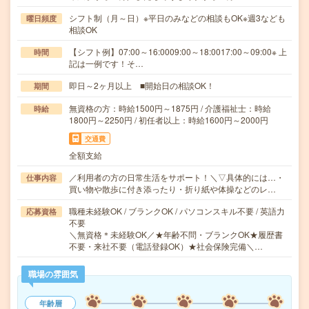
シフト制（月～日）※平日のみなどの相談もOK※週3なども
曜日頻度
相談OK
【シフト例】07:00～16:0009:00～18:0017:00～09:00※ 上
時間
記は一例です！そ…
即日～2ヶ月以上 ■開始日の相談OK！
期間
無資格の方：時給1500円～1875円 / 介護福祉士：時給
時給
1800円～2250円 / 初任者以上：時給1600円～2000円
交通費
全額支給
／利用者の方の日常生活をサポート！＼▽具体的には…・
仕事内容
買い物や散歩に付き添ったり・折り紙や体操などのレ…
職種未経験OK / ブランクOK / パソコンスキル不要 / 英語力
応募資格
不要
＼無資格＊未経験OK／★年齢不問・ブランクOK★履歴書
不要・来社不要（電話登録OK）★社会保険完備＼…
職場の雰囲気
年齢層