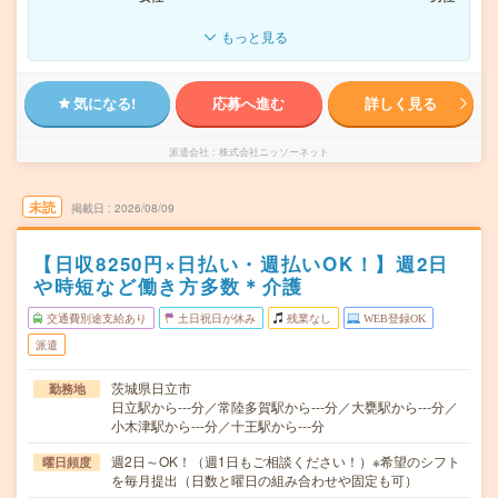
もっと見る
気になる!
応募へ進む
詳しく見る
派遣会社
株式会社ニッソーネット
未読
掲載日
2026/08/09
【日収8250円×日払い・週払いOK！】週2日
や時短など働き方多数＊介護
交通費別途支給あり
土日祝日が休み
残業なし
WEB登録OK
派遣
茨城県日立市
勤務地
日立駅から---分／常陸多賀駅から---分／大甕駅から---分／
小木津駅から---分／十王駅から---分
週2日～OK！（週1日もご相談ください！）※希望のシフト
曜日頻度
を毎月提出（日数と曜日の組み合わせや固定も可）