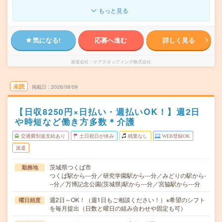
もっと見る
気になる!
応募へ進む
詳しく見る
派遣会社
ケアスタッフィング株式会社
未読
掲載日
2026/08/09
【日収8250円×日払い・週払いOK！】週2日
や時短など働き方多数＊介護
交通費別途支給あり
土日祝日が休み
残業なし
WEB登録OK
派遣
茨城県つくば市
勤務地
つくば駅から---分／研究学園駅から---分／みどりの駅から-
--分／万博記念公園(茨城県)駅から---分／宮脇駅から---分
週2日～OK！（週1日もご相談ください！）※希望のシフト
曜日頻度
を毎月提出（日数と曜日の組み合わせや固定も可）