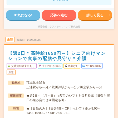
気になる!
応募へ進む
詳しく見る
派遣会社
ケアスタッフィング株式会社
未読
掲載日
2026/08/09
【週2日＊高時給1650円～】シニア向けマン
ションで食事の配膳や見守り＊介護
交通費別途支給あり
土日祝日が休み
残業なし
WEB登録OK
派遣
茨城県土浦市
勤務地
土浦駅から---分／荒川沖駅から---分／神立駅から---分
★週2日～（月～日） ※希望のシフトを毎月提出（日数と曜
曜日頻度
日の組み合わせや固定も可）
★【日勤のみ】1日5時間～OK！≪シフト例≫9:00～
時間
14:0010:00～15:0012:00～1…