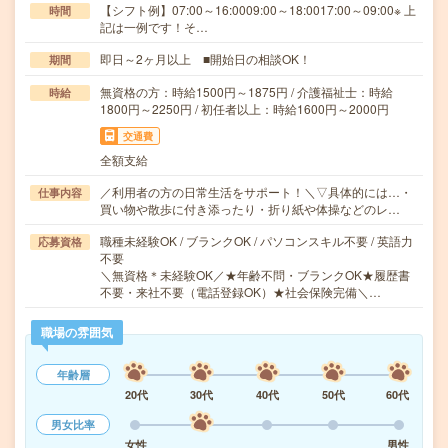
【シフト例】07:00～16:0009:00～18:0017:00～09:00※ 上
時間
記は一例です！そ…
即日～2ヶ月以上 ■開始日の相談OK！
期間
無資格の方：時給1500円～1875円 / 介護福祉士：時給
時給
1800円～2250円 / 初任者以上：時給1600円～2000円
交通費
全額支給
／利用者の方の日常生活をサポート！＼▽具体的には…・
仕事内容
買い物や散歩に付き添ったり・折り紙や体操などのレ…
職種未経験OK / ブランクOK / パソコンスキル不要 / 英語力
応募資格
不要
＼無資格＊未経験OK／★年齢不問・ブランクOK★履歴書
不要・来社不要（電話登録OK）★社会保険完備＼…
職場の雰囲気
年齢層
20代
30代
40代
50代
60代
男女比率
女性
男性