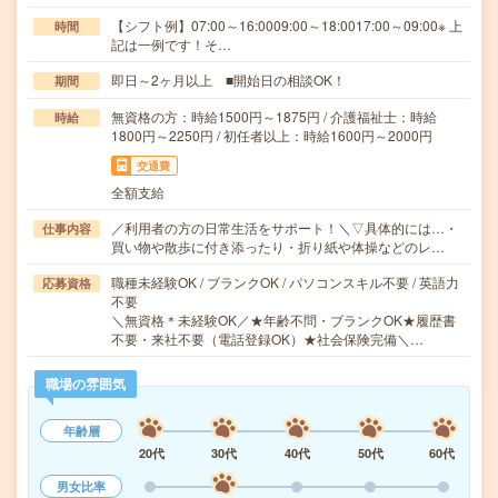
【シフト例】07:00～16:0009:00～18:0017:00～09:00※ 上
時間
記は一例です！そ…
即日～2ヶ月以上 ■開始日の相談OK！
期間
無資格の方：時給1500円～1875円 / 介護福祉士：時給
時給
1800円～2250円 / 初任者以上：時給1600円～2000円
交通費
全額支給
／利用者の方の日常生活をサポート！＼▽具体的には…・
仕事内容
買い物や散歩に付き添ったり・折り紙や体操などのレ…
職種未経験OK / ブランクOK / パソコンスキル不要 / 英語力
応募資格
不要
＼無資格＊未経験OK／★年齢不問・ブランクOK★履歴書
不要・来社不要（電話登録OK）★社会保険完備＼…
職場の雰囲気
年齢層
20代
30代
40代
50代
60代
男女比率