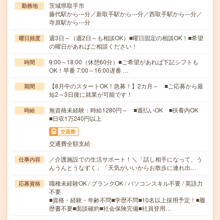
茨城県取手市
勤務地
藤代駅から---分／新取手駅から---分／西取手駅から---分／
寺原駅から---分
週3日～（週2日～も相談OK）■曜日固定の相談OK！■希望
曜日頻度
の曜日があればご相談ください！
9:00～18:00（休憩60分）■ご希望があれば下記シフトも
時間
OK！早番 7:00～16:00遅番 …
【8月中のスタートOK！急募！】2カ月～ ■ご応募から最
期間
短2～3日後に就業が可能です！
無資格未経験：時給1280円～ ■週払いOK ■扶養内OK
時給
■日収1万240円以上
交通費
交通費全額支給
／介護施設での生活サポート！＼「話し相手になって、う
仕事内容
んうんとうなずく」「天気がいいからお散歩に連れ出…
職種未経験OK / ブランクOK / パソコンスキル不要 / 英語力
応募資格
不要
■資格・経験・年齢不問■学歴不問■10名以上採用予定！■履
歴書不要■面談確約■社会保険完備■社員登用…