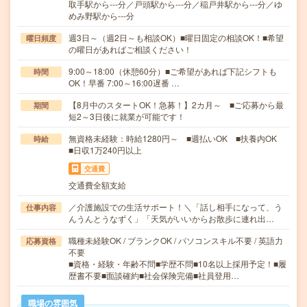
取手駅から---分／戸頭駅から---分／稲戸井駅から---分／ゆ
めみ野駅から---分
週3日～（週2日～も相談OK）■曜日固定の相談OK！■希望
曜日頻度
の曜日があればご相談ください！
9:00～18:00（休憩60分）■ご希望があれば下記シフトも
時間
OK！早番 7:00～16:00遅番 …
【8月中のスタートOK！急募！】2カ月～ ■ご応募から最
期間
短2～3日後に就業が可能です！
無資格未経験：時給1280円～ ■週払いOK ■扶養内OK
時給
■日収1万240円以上
交通費
交通費全額支給
／介護施設での生活サポート！＼「話し相手になって、う
仕事内容
んうんとうなずく」「天気がいいからお散歩に連れ出…
職種未経験OK / ブランクOK / パソコンスキル不要 / 英語力
応募資格
不要
■資格・経験・年齢不問■学歴不問■10名以上採用予定！■履
歴書不要■面談確約■社会保険完備■社員登用…
職場の雰囲気