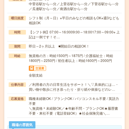
中菅谷駅から---分／上菅谷駅から---分／下菅谷駅から---分
／瓜連駅から---分／南酒出駅から---分
シフト制（月～日）※平日のみなどの相談もOK※週3なども
曜日頻度
相談OK
【シフト例】07:00～16:0009:00～18:0017:00～09:00※ 上
時間
記は一例です！そ…
即日～2ヶ月以上 ■開始日の相談OK！
期間
無資格の方：時給1500円～1875円 / 介護福祉士：時給
時給
1800円～2250円 / 初任者以上：時給1600円～2000円
交通費
全額支給
／利用者の方の日常生活をサポート！＼▽具体的には…・
仕事内容
買い物や散歩に付き添ったり・折り紙や体操などのレ…
職種未経験OK / ブランクOK / パソコンスキル不要 / 英語力
応募資格
不要
＼無資格＊未経験OK／★年齢不問・ブランクOK★履歴書
不要・来社不要（電話登録OK）★社会保険完備＼…
職場の雰囲気