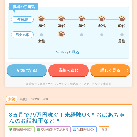
職場の雰囲気
年齢層
20代
30代
40代
50代
60代
男女比率
女性
男性
もっと見る
気になる!
応募へ進む
詳しく見る
派遣会社
日研トータルソーシング株式会社 メディカルケア事業部
未読
掲載日
2026/08/09
3ヵ月で79万円稼ぐ！未経験OK＊おばあちゃ
んのお話相手など＊
職種未経験OK
交通費別途支給あり
WEB登録OK
派遣