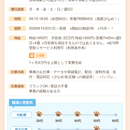
月・木・金・土・日／週5日
曜日頻度
09:15-18:00（休憩60分）実働7時間45分（残業少なめ！）
時間
2026年10月01日～長期 ※開始日相談OK ※10月～！
期間
時給1450円 月収例 22万円 時給1450円×実働7h45m×週5
時給
日×4週 ※月収例を保証するものではありません。※給与即
受取りサービス利用可（利用条件有）
交通費
1ヶ月3万円を上限として実費支給
事務のお仕事・データや実績集計、配信・資料作成、送
仕事内容
付・電話対応（少なめ/各店舗への確認等）・パンフレ…
ブランクOK / 英語力不要
応募資格
事務の経験がある方
職場の雰囲気
年齢層
20代
30代
40代
50代
60代
男女比率