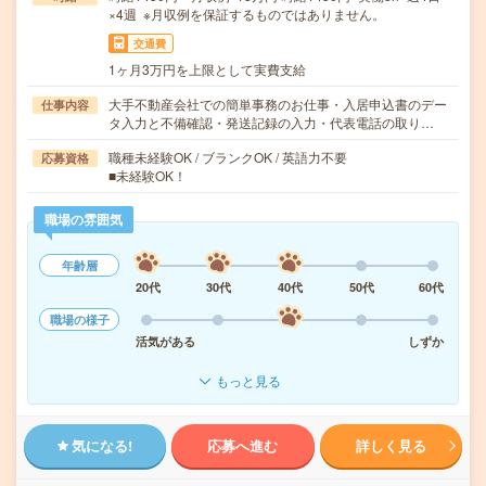
×4週 ※月収例を保証するものではありません。
交通費
1ヶ月3万円を上限として実費支給
大手不動産会社での簡単事務のお仕事・入居申込書のデー
仕事内容
タ入力と不備確認・発送記録の入力・代表電話の取り…
職種未経験OK / ブランクOK / 英語力不要
応募資格
■未経験OK！
職場の雰囲気
年齢層
20代
30代
40代
50代
60代
職場の様子
活気がある
しずか
もっと見る
気になる!
応募へ進む
詳しく見る