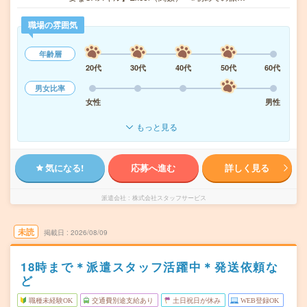
職場の雰囲気
年齢層
20代
30代
40代
50代
60代
男女比率
女性
男性
もっと見る
気になる!
応募へ進む
詳しく見る
派遣会社
株式会社スタッフサービス
未読
掲載日
2026/08/09
18時まで＊派遣スタッフ活躍中＊発送依頼な
ど
職種未経験OK
交通費別途支給あり
土日祝日が休み
WEB登録OK