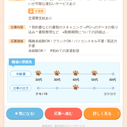
いが可能な速払いサービスあり
交通費
交通費支給あり
＊契約書などの書類のスキャニング→PCへのデータの取り
仕事内容
込み＊書類整理など ※勤務期間についての詳細は…
職種未経験OK / ブランクOK / パソコンスキル不要 / 英語力
応募資格
不要
未経験OK！ #初めての派遣歓迎
職場の雰囲気
年齢層
20代
30代
40代
50代
60代
仕事の仕方
テキパキ
コツコツ
気になる!
応募へ進む
詳しく見る
派遣会社
株式会社スタッフサービス