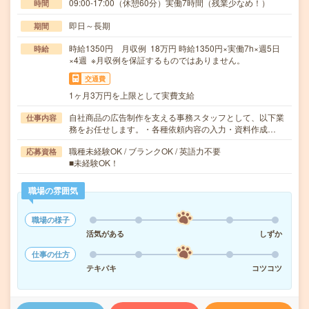
09:00-17:00（休憩60分）実働7時間（残業少なめ！）
時間
即日～長期
期間
時給1350円 月収例 18万円 時給1350円×実働7h×週5日
時給
×4週 ※月収例を保証するものではありません。
交通費
1ヶ月3万円を上限として実費支給
自社商品の広告制作を支える事務スタッフとして、以下業
仕事内容
務をお任せします。・各種依頼内容の入力・資料作成…
職種未経験OK / ブランクOK / 英語力不要
応募資格
■未経験OK！
職場の雰囲気
職場の様子
活気がある
しずか
仕事の仕方
テキパキ
コツコツ