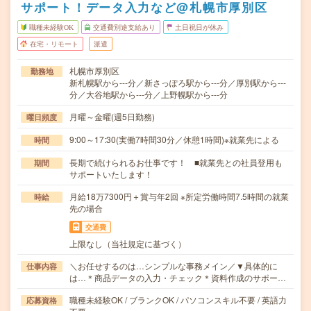
サポート！データ入力など@札幌市厚別区
職種未経験OK
交通費別途支給あり
土日祝日が休み
在宅・リモート
派遣
札幌市厚別区
勤務地
新札幌駅から---分／新さっぽろ駅から---分／厚別駅から---
分／大谷地駅から---分／上野幌駅から---分
月曜～金曜(週5日勤務)
曜日頻度
9:00～17:30(実働7時間30分／休憩1時間)※就業先による
時間
長期で続けられるお仕事です！ ■就業先との社員登用も
期間
サポートいたします！
月給18万7300円＋賞与年2回 ※所定労働時間7.5時間の就業
時給
先の場合
交通費
上限なし（当社規定に基づく）
＼お任せするのは…シンプルな事務メイン／▼具体的に
仕事内容
は…＊商品データの入力・チェック＊資料作成のサポー…
職種未経験OK / ブランクOK / パソコンスキル不要 / 英語力
応募資格