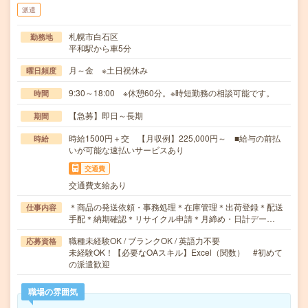
派遣
札幌市白石区
勤務地
平和駅から車5分
月～金 ※土日祝休み
曜日頻度
9:30～18:00 ※休憩60分。※時短勤務の相談可能です。
時間
【急募】即日～長期
期間
時給1500円＋交 【月収例】225,000円～ ■給与の前払
時給
いが可能な速払いサービスあり
交通費
交通費支給あり
＊商品の発送依頼・事務処理＊在庫管理＊出荷登録＊配送
仕事内容
手配＊納期確認＊リサイクル申請＊月締め・日計デー…
職種未経験OK / ブランクOK / 英語力不要
応募資格
未経験OK！【必要なOAスキル】Excel（関数） #初めて
の派遣歓迎
職場の雰囲気