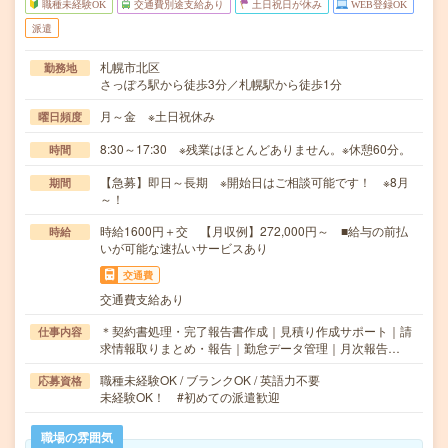
職種未経験OK
交通費別途支給あり
土日祝日が休み
WEB登録OK
派遣
札幌市北区
勤務地
さっぽろ駅から徒歩3分／札幌駅から徒歩1分
月～金 ※土日祝休み
曜日頻度
8:30～17:30 ※残業はほとんどありません。※休憩60分。
時間
【急募】即日～長期 ※開始日はご相談可能です！ ※8月
期間
～！
時給1600円＋交 【月収例】272,000円～ ■給与の前払
時給
いが可能な速払いサービスあり
交通費
交通費支給あり
＊契約書処理・完了報告書作成｜見積り作成サポート｜請
仕事内容
求情報取りまとめ・報告｜勤怠データ管理｜月次報告…
職種未経験OK / ブランクOK / 英語力不要
応募資格
未経験OK！ #初めての派遣歓迎
職場の雰囲気