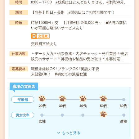
8:00～17:00 ※残業はほとんどありません。※休憩60分。
時間
【急募】即日～長期 ※開始日はご相談可能です！
期間
時給1500円＋交 【月収例】240,000円～ ■給与の前払
時給
いが可能な速払いサービスあり
交通費
交通費支給あり
＊データ入力＊伝票作成・内容チェック＊発注業務＊売店
仕事内容
販売のサポート＊郵便物や納品の受け取り＊来客対応…
職種未経験OK / ブランクOK / 英語力不要
応募資格
未経験OK！ #初めての派遣歓迎
職場の雰囲気
年齢層
20代
30代
40代
50代
60代
男女比率
女性
男性
もっと見る