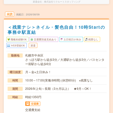
派遣会社
株式会社リクルートスタッフィング
未読
掲載日
2026/08/09
＜残業ナシ＞ネイル・髪色自由！10時Startの
事務＠駅直結
職種未経験OK
交通費別途支給あり
土日祝日が休み
残業なし
WEB登録OK
派遣
札幌市中央区
勤務地
さっぽろ駅から徒歩3分／大通駅から徒歩3分／バスセンタ
ー前駅から徒歩6分
月～金※土日休み！
曜日頻度
10:00～17:00(実働:6時間) (休憩60分) ※残業なし
時間
2026/9/上旬～長期（3カ月以上） ★9月～OK！
期間
時給1350円
時給
交通費
交通費支給