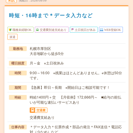
未読
掲載日
2026/08/09
時短・16時まで＊データ入力など
職種未経験OK
交通費別途支給あり
土日祝日が休み
WEB登録OK
派遣
札幌市厚別区
勤務地
大谷地駅から徒歩5分
月～金 ※土日祝休み
曜日頻度
9:00～16:00 ※残業はほとんどありません。※休憩は50分
時間
です。
【急募】即日～長期 ※開始日はご相談可能です！
期間
時給1400円＋交 【月収例】172,666円～ ■給与の前払
時給
いが可能な速払いサービスあり
交通費
交通費支給あり
＊データ入力＊伝票作成＊部品の発注＊FAX送信＊電話応
仕事内容
対（少なめ）など