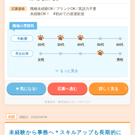
職種未経験OK / ブランクOK / 英語力不要
応募資格
未経験OK！ #初めての派遣歓迎
職場の雰囲気
年齢層
20代
30代
40代
50代
60代
男女比率
女性
男性
もっと見る
気になる!
応募へ進む
詳しく見る
派遣会社
株式会社スタッフサービス
未読
掲載日
2026/08/09
未経験から事務へ＊スキルアップも長期的に