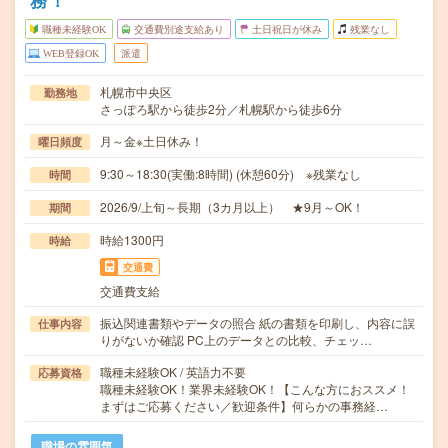
務！
職種未経験OK
交通費別途支給あり
土日祝日が休み
残業なし
WEB登録OK
派遣
札幌市中央区
勤務地
さっぽろ駅から徒歩2分／札幌駅から徒歩6分
月～金※土日休み！
曜日頻度
9:30～18:30(実働:8時間) (休憩60分) ※残業なし
時間
2026/9/上旬～長期（3カ月以上） ★9月～OK！
期間
時給1300円
時給
交通費
交通費支給
振込関連書類やデータの照合 紙の書類を印刷し、内容に誤
仕事内容
りがないか確認 PC上のデータとの比較、チェッ…
職種未経験OK / 英語力不要
応募資格
職種未経験OK！業界未経験OK！【こんな方におススメ！
まずはご応募ください／歓迎条件】何らかの事務経…
職場の雰囲気