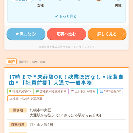
女性
男性
もっと見る
気になる!
応募へ進む
詳しく見る
派遣会社
株式会社リクルートスタッフィング
未読
掲載日
2026/08/09
17時まで＊未経験OK！残業ほぼなし▼服装自
由＊【社員前提】大通で一般事務
職種未経験OK
交通費別途支給あり
土日祝日が休み
WEB登録OK
正社員への紹介予定派遣
札幌市中央区
勤務地
大通駅から徒歩8分／さっぽろ駅から徒歩9分
月～金／週5日
曜日頻度