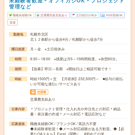
未経験者歓迎＊オフィカジOK＊プロジェクト
管理など
職種未経験OK
交通費別途支給あり
土日祝日が休み
WEB登録OK
派遣
札幌市北区
勤務地
北１２条駅から徒歩4分／札幌駅から徒歩7分
月～金 ※土日祝休み
曜日頻度
9:30～18:00 ※残業は月5～15時間程度。※休憩60分。
時間
【急募】即日～長期 ※開始日はご相談可能です！
期間
時給1500円＋交 【月収例】232,500円～ ■給与の前払
時給
いが可能な速払いサービスあり
交通費
交通費支給あり
＊プロジェクト管理＊仕入れ先や外注先との対応＊納品
仕事内容
書・発注書の作成＊メール対応＊電話応対など
職種未経験OK / ブランクOK / 英語力不要
応募資格
◆未経験者歓迎！◆メール対応経験がある方歓迎。◆【必
要なOAスキル】Excel（関数） #初めての派…