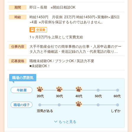
即日～長期 ※開始日相談OK
期間
時給1450円 月収例 23万円 時給1450円×実働8h×週5日
時給
×4週 ※月収例を保証するものではありません。
交通費
1ヶ月3万円を上限として実費支給
大手不動産会社での簡単事務のお仕事・入居申込書のデー
仕事内容
タ入力と不備確認・発送記録の入力・代表電話の取り…
職種未経験OK / ブランクOK / 英語力不要
応募資格
■未経験OK！
職場の雰囲気
年齢層
20代
30代
40代
50代
60代
職場の様子
活気がある
しずか
もっと見る