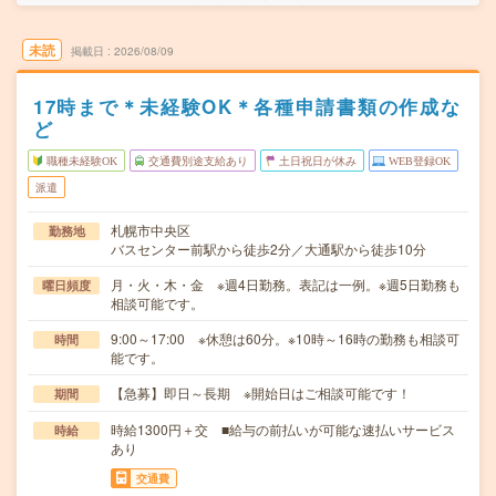
未読
掲載日
2026/08/09
17時まで＊未経験OK＊各種申請書類の作成な
ど
職種未経験OK
交通費別途支給あり
土日祝日が休み
WEB登録OK
派遣
札幌市中央区
勤務地
バスセンター前駅から徒歩2分／大通駅から徒歩10分
月・火・木・金 ※週4日勤務。表記は一例。※週5日勤務も
曜日頻度
相談可能です。
9:00～17:00 ※休憩は60分。※10時～16時の勤務も相談可
時間
能です。
【急募】即日～長期 ※開始日はご相談可能です！
期間
時給1300円＋交 ■給与の前払いが可能な速払いサービス
時給
あり
交通費