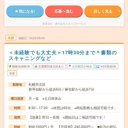
気になる!
応募へ進む
詳しく見る
派遣会社
株式会社スタッフサービス
未読
掲載日
2026/08/09
＜未経験でも大丈夫＞17時30分まで＊書類の
スキャニングなど
職種未経験OK
交通費別途支給あり
土日祝日が休み
WEB登録OK
派遣
札幌市北区
勤務地
新琴似駅から徒歩6分／麻生駅から徒歩7分
月～金 ※土日祝休み
曜日頻度
8:30～17:30 ※休憩は60分。※時短勤務も相談可能です。
時間
【急募】即日～長期 ※開始日はご相談可能です！
期間
時給1500円＋交 【月収例】240,000円～ ■給与の前払
時給