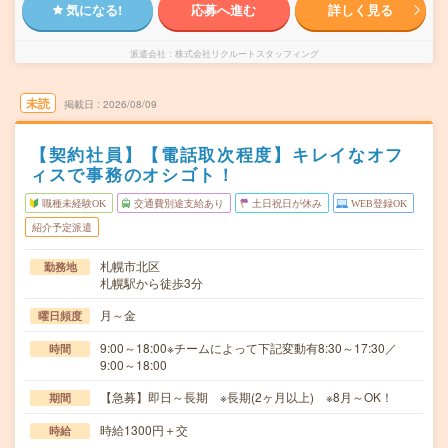
気になる!
応募へ進む
詳しく見る
派遣会社
株式会社リクルートスタッフィング
未読
掲載日
2026/08/09
【契約社員】【電話取次程度】キレイなオフ
ィスで事務のオシゴト！
職種未経験OK
交通費別途支給あり
土日祝日が休み
WEB登録OK
紹介予定派遣
札幌市北区
勤務地
札幌駅から徒歩3分
月～金
曜日頻度
9:00～18:00※チームによって下記変動有8:30～17:30／
時間
9:00～18:00
【急募】即日～長期 ※長期(2ヶ月以上) ※8月～OK！
期間
時給1300円＋交
時給