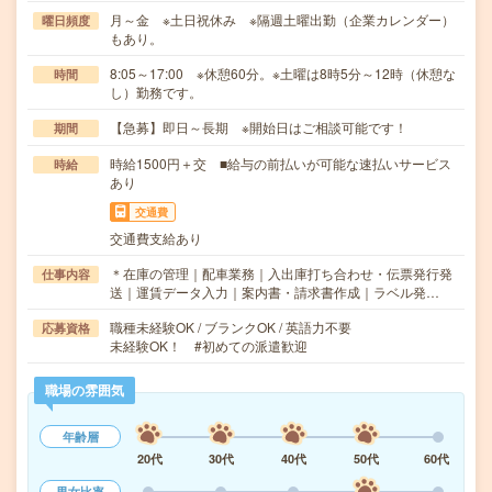
月～金 ※土日祝休み ※隔週土曜出勤（企業カレンダー）
曜日頻度
もあり。
8:05～17:00 ※休憩60分。※土曜は8時5分～12時（休憩な
時間
し）勤務です。
【急募】即日～長期 ※開始日はご相談可能です！
期間
時給1500円＋交 ■給与の前払いが可能な速払いサービス
時給
あり
交通費
交通費支給あり
＊在庫の管理｜配車業務｜入出庫打ち合わせ・伝票発行発
仕事内容
送｜運賃データ入力｜案内書・請求書作成｜ラベル発…
職種未経験OK / ブランクOK / 英語力不要
応募資格
未経験OK！ #初めての派遣歓迎
職場の雰囲気
年齢層
20代
30代
40代
50代
60代
男女比率