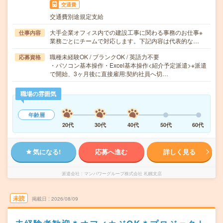
交通費
交通費別途規定支給
大手企業オフィス内での建設工事に関わる事務のお仕事※
仕事内容
業務ごとにチームで対応します。下記内容は代表的な…
職種未経験OK / ブランクOK / 英語力不要
応募資格
・パソコン基本操作・Excel基本操作<紹介予定派遣>※派遣
で開始、3ヶ月後に直接雇用:契約社員へ切…
職場の雰囲気
年齢層
20代
30代
40代
50代
60代
気になる!
応募へ進む
詳しく見る
派遣会社
マンパワーグループ株式会社 札幌支店
未読
掲載日
2026/08/09