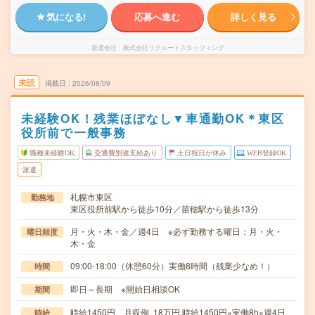
気になる!
応募へ進む
詳しく見る
派遣会社
株式会社リクルートスタッフィング
未読
掲載日
2026/08/09
未経験OK！残業ほぼなし▼車通勤OK＊東区
役所前で一般事務
職種未経験OK
交通費別途支給あり
土日祝日が休み
WEB登録OK
派遣
札幌市東区
勤務地
東区役所前駅から徒歩10分／苗穂駅から徒歩13分
月・火・木・金／週4日 ※必ず勤務する曜日：月・火・
曜日頻度
木・金
09:00-18:00（休憩60分）実働8時間（残業少なめ！）
時間
即日～長期 ※開始日相談OK
期間
時給1450円 月収例 18万円 時給1450円×実働8h×週4日
時給