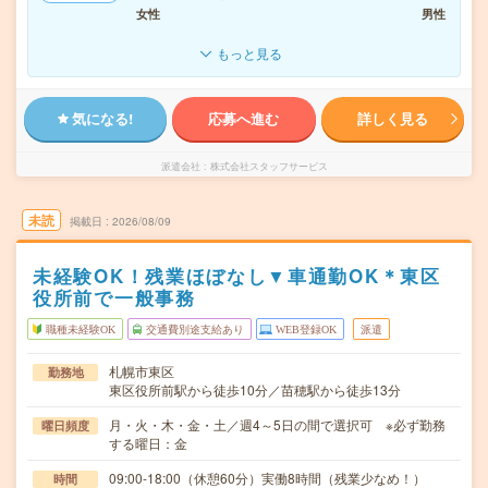
女性
男性
もっと見る
気になる!
応募へ進む
詳しく見る
派遣会社
株式会社スタッフサービス
未読
掲載日
2026/08/09
未経験OK！残業ほぼなし▼車通勤OK＊東区
役所前で一般事務
職種未経験OK
交通費別途支給あり
WEB登録OK
派遣
札幌市東区
勤務地
東区役所前駅から徒歩10分／苗穂駅から徒歩13分
月・火・木・金・土／週4～5日の間で選択可 ※必ず勤務
曜日頻度
する曜日：金
09:00-18:00（休憩60分）実働8時間（残業少なめ！）
時間