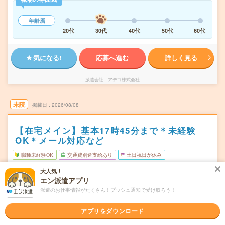
年齢層
20代
30代
40代
50代
60代
気になる!
応募へ進む
詳しく見る
派遣会社
アデコ株式会社
未読
掲載日
2026/08/08
【在宅メイン】基本17時45分まで＊未経験
OK＊メール対応など
職種未経験OK
交通費別途支給あり
土日祝日が休み
在宅・リモート
WEB登録OK
派遣
大人気！
エン派遣アプリ
札幌市中央区
勤務地
派遣のお仕事情報がたくさん！プッシュ通知で受け取ろう！
さっぽろ駅から徒歩3分
月～金 ※土日祝休み ＃週3日以上在宅
アプリをダウンロード
曜日頻度