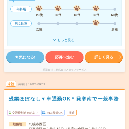
年齢層
20代
30代
40代
50代
60代
男女比率
女性
男性
もっと見る
気になる!
応募へ進む
詳しく見る
派遣会社
株式会社スタッフサービス
未読
掲載日
2026/08/09
残業ほぼなし▼車通勤OK＊発寒南で一般事務
交通費別途支給あり
WEB登録OK
派遣
札幌市西区
勤務地
発寒南駅から徒歩13分／発寒中央駅から徒歩23分