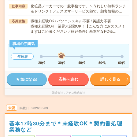
化粧品メーカーでの一般事務です。＼うれしい無料ランチ
仕事内容
＆ドリンク！／カスタマーサービス部で、顧客情報の…
職種未経験OK / パソコンスキル不要 / 英語力不要
応募資格
職種未経験OK！業界未経験OK！【こんな方におススメ！
まずはご応募ください／歓迎条件】基本的なPC操…
職場の雰囲気
年齢層
20代
30代
40代
50代
60代
気になる!
応募へ進む
詳しく見る
派遣会社
アデコ株式会社
未読
掲載日
2026/08/09
基本17時30分まで＊未経験OK＊契約書処理
業務など