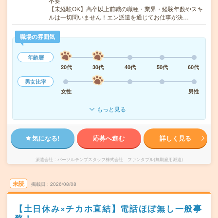
不要
【未経験OK】高卒以上前職の職種・業界・経験年数やスキ
ルは一切問いません！エン派遣を通じてお仕事が決…
職場の雰囲気
年齢層
20代
30代
40代
50代
60代
男女比率
女性
男性
もっと見る
気になる!
応募へ進む
詳しく見る
派遣会社
パーソルテンプスタッフ株式会社 ファンタブル(無期雇用派遣)
未読
掲載日
2026/08/08
【土日休み×チカホ直結】電話ほぼ無し一般事