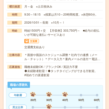
月～金 ※土日祝休み
曜日頻度
9:30～18:15 ※残業は月10～20時間程度。※休憩60分。
時間
2026/10/01～長期 ※10月～！
期間
時給1500円＋交 【月収例】303,750円～ ■給与の前払
時給
いが可能な速払いサービスあり
交通費
交通費支給あり
＊面接や面談のスケジュール調整＊社内での連携（メー
仕事内容
ル・チャット）＊データ入力＊案内メールの送付＊電話…
職種未経験OK / ブランクOK / 英語力不要
応募資格
◆未経験者歓迎！◆タッチタイピングができる方歓迎。
#初めての派遣歓迎
職場の雰囲気
年齢層
20代
30代
40代
50代
60代
男女比率