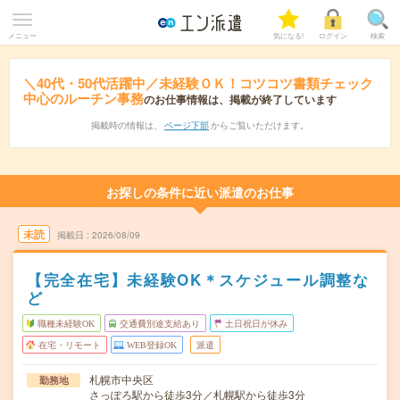
メニュー
気になる!
ログイン
検索
＼40代・50代活躍中／未経験ＯＫ！コツコツ書類チェック
中心のルーチン事務
のお仕事情報は、掲載が終了しています
掲載時の情報は、
ページ下部
からご覧いただけます。
お探しの条件に近い派遣のお仕事
未読
掲載日
2026/08/09
【完全在宅】未経験OK＊スケジュール調整な
ど
職種未経験OK
交通費別途支給あり
土日祝日が休み
在宅・リモート
WEB登録OK
派遣
札幌市中央区
勤務地
さっぽろ駅から徒歩3分／札幌駅から徒歩3分