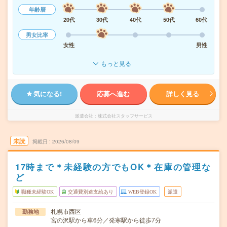
年齢層
20代
30代
40代
50代
60代
男女比率
女性
男性
もっと見る
気になる!
応募へ進む
詳しく見る
派遣会社
株式会社スタッフサービス
未読
掲載日
2026/08/09
17時まで＊未経験の方でもOK＊在庫の管理な
ど
職種未経験OK
交通費別途支給あり
WEB登録OK
派遣
札幌市西区
勤務地
宮の沢駅から車6分／発寒駅から徒歩7分