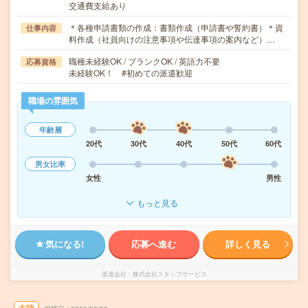
交通費支給あり
＊各種申請書類の作成：書類作成（申請書や誓約書）＊資
仕事内容
料作成（社員向けの注意事項や伝達事項の案内など）…
職種未経験OK / ブランクOK / 英語力不要
応募資格
未経験OK！ #初めての派遣歓迎
職場の雰囲気
年齢層
20代
30代
40代
50代
60代
男女比率
女性
男性
もっと見る
気になる!
応募へ進む
詳しく見る
派遣会社
株式会社スタッフサービス