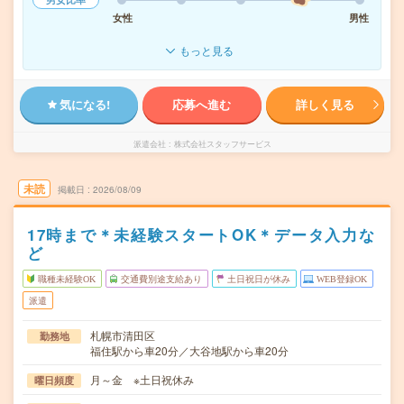
女性
男性
もっと見る
気になる!
応募へ進む
詳しく見る
派遣会社
株式会社スタッフサービス
未読
掲載日
2026/08/09
17時まで＊未経験スタートOK＊データ入力な
ど
職種未経験OK
交通費別途支給あり
土日祝日が休み
WEB登録OK
派遣
札幌市清田区
勤務地
福住駅から車20分／大谷地駅から車20分
月～金 ※土日祝休み
曜日頻度