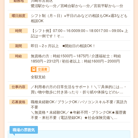
川崎市宮前区
勤務地
鷺沼駅から---分／宮崎台駅から---分／宮前平駅から---分
シフト制（月～日）※平日のみなどの相談もOK※週3なども
曜日頻度
相談OK
【シフト例】07:00～16:0009:00～18:0017:00～09:00※ 上
時間
記は一例です！そ…
即日～2ヶ月以上 ■開始日の相談OK！
期間
無資格の方：時給1500円～1875円 / 介護福祉士：時給
時給
1850円～2312円 / 初任者以上：時給1600円～2000円
交通費
全額支給
／利用者の方の日常生活をサポート！＼▽具体的には…・
仕事内容
買い物や散歩に付き添ったり・折り紙や体操などのレ…
職種未経験OK / ブランクOK / パソコンスキル不要 / 英語力
応募資格
不要
＼無資格＊未経験OK／★年齢不問・ブランクOK★履歴書
不要・来社不要（電話登録OK）★社会保険完備＼…
職場の雰囲気