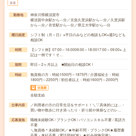
派遣
神奈川県横須賀市
勤務地
横須賀中央駅から---分／京急久里浜駅から---分／久里浜駅
から---分／衣笠駅から---分／県立大学駅から---分
シフト制（月～日）※平日のみなどの相談もOK※週3なども
曜日頻度
相談OK
【シフト例】07:00～16:0009:00～18:0017:00～09:00※ 上
時間
記は一例です！そ…
即日～2ヶ月以上 ■開始日の相談OK！
期間
無資格の方：時給1500円～1875円 / 介護福祉士：時給
時給
1800円～2250円 / 初任者以上：時給1600円～2000円
交通費
全額支給
／利用者の方の日常生活をサポート！＼▽具体的には…・
仕事内容
買い物や散歩に付き添ったり・折り紙や体操などのレ…
職種未経験OK / ブランクOK / パソコンスキル不要 / 英語力
応募資格
不要
＼無資格＊未経験OK／★年齢不問・ブランクOK★履歴書
不要・来社不要（電話登録OK）★社会保険完備＼…