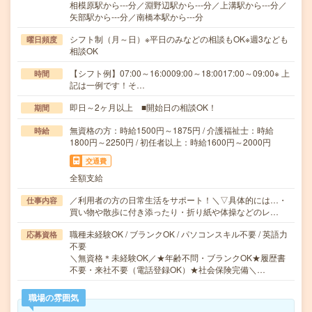
相模原駅から---分／淵野辺駅から---分／上溝駅から---分／
矢部駅から---分／南橋本駅から---分
シフト制（月～日）※平日のみなどの相談もOK※週3なども
曜日頻度
相談OK
【シフト例】07:00～16:0009:00～18:0017:00～09:00※ 上
時間
記は一例です！そ…
即日～2ヶ月以上 ■開始日の相談OK！
期間
無資格の方：時給1500円～1875円 / 介護福祉士：時給
時給
1800円～2250円 / 初任者以上：時給1600円～2000円
交通費
全額支給
／利用者の方の日常生活をサポート！＼▽具体的には…・
仕事内容
買い物や散歩に付き添ったり・折り紙や体操などのレ…
職種未経験OK / ブランクOK / パソコンスキル不要 / 英語力
応募資格
不要
＼無資格＊未経験OK／★年齢不問・ブランクOK★履歴書
不要・来社不要（電話登録OK）★社会保険完備＼…
職場の雰囲気