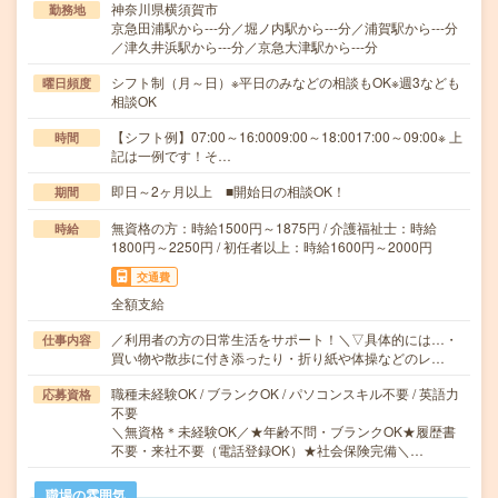
神奈川県横須賀市
勤務地
京急田浦駅から---分／堀ノ内駅から---分／浦賀駅から---分
／津久井浜駅から---分／京急大津駅から---分
シフト制（月～日）※平日のみなどの相談もOK※週3なども
曜日頻度
相談OK
【シフト例】07:00～16:0009:00～18:0017:00～09:00※ 上
時間
記は一例です！そ…
即日～2ヶ月以上 ■開始日の相談OK！
期間
無資格の方：時給1500円～1875円 / 介護福祉士：時給
時給
1800円～2250円 / 初任者以上：時給1600円～2000円
交通費
全額支給
／利用者の方の日常生活をサポート！＼▽具体的には…・
仕事内容
買い物や散歩に付き添ったり・折り紙や体操などのレ…
職種未経験OK / ブランクOK / パソコンスキル不要 / 英語力
応募資格
不要
＼無資格＊未経験OK／★年齢不問・ブランクOK★履歴書
不要・来社不要（電話登録OK）★社会保険完備＼…
職場の雰囲気