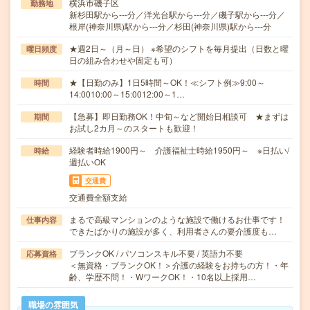
横浜市磯子区
勤務地
新杉田駅から---分／洋光台駅から---分／磯子駅から---分／
根岸(神奈川県)駅から---分／杉田(神奈川県)駅から---分
★週2日～（月～日） ※希望のシフトを毎月提出（日数と曜
曜日頻度
日の組み合わせや固定も可）
★【日勤のみ】1日5時間～OK！≪シフト例≫9:00～
時間
14:0010:00～15:0012:00～1…
【急募】即日勤務OK！中旬～など開始日相談可 ★まずは
期間
お試し2カ月～のスタートも歓迎！
経験者時給1900円～ 介護福祉士時給1950円～ ※日払い/
時給
週払いOK
交通費
交通費全額支給
まるで高級マンションのような施設で働けるお仕事です！
仕事内容
できたばかりの施設が多く、利用者さんの要介護度も…
ブランクOK / パソコンスキル不要 / 英語力不要
応募資格
＜無資格・ブランクOK！＞介護の経験をお持ちの方！・年
齢、学歴不問！・WワークOK！・10名以上採用…
職場の雰囲気