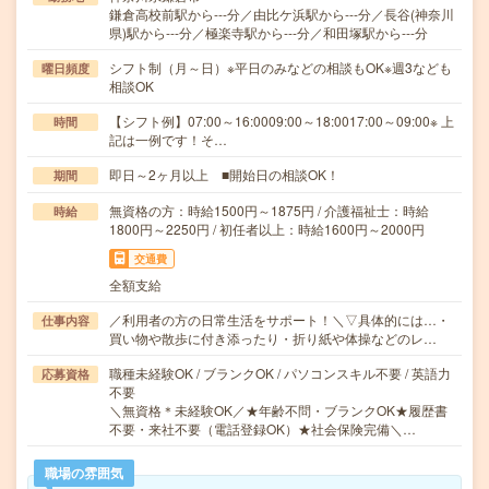
鎌倉高校前駅から---分／由比ケ浜駅から---分／長谷(神奈川
県)駅から---分／極楽寺駅から---分／和田塚駅から---分
シフト制（月～日）※平日のみなどの相談もOK※週3なども
曜日頻度
相談OK
【シフト例】07:00～16:0009:00～18:0017:00～09:00※ 上
時間
記は一例です！そ…
即日～2ヶ月以上 ■開始日の相談OK！
期間
無資格の方：時給1500円～1875円 / 介護福祉士：時給
時給
1800円～2250円 / 初任者以上：時給1600円～2000円
交通費
全額支給
／利用者の方の日常生活をサポート！＼▽具体的には…・
仕事内容
買い物や散歩に付き添ったり・折り紙や体操などのレ…
職種未経験OK / ブランクOK / パソコンスキル不要 / 英語力
応募資格
不要
＼無資格＊未経験OK／★年齢不問・ブランクOK★履歴書
不要・来社不要（電話登録OK）★社会保険完備＼…
職場の雰囲気