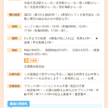
京急久里浜駅から---分／衣笠駅から---分／堀ノ内駅から---
分／京急長沢駅から---分／安針塚駅から---分
週2日（週1日も相談OK！）※希望のシフトを毎月提出（日
曜日頻度
数と曜日の組み合わせや固定も可）
≪シフト例≫10:00～15:00（実働5時間）12:00～
時間
17:00（実働5時間）17:00～翌1…
3ヵ月までの短期 ※職場が気に入れば、長期もOK！ ★
期間
急募！即日勤務もOK！
時給1900円～ 夜勤時給2310円～ 日収3.4万円～（夜勤
時給
時給2310円×15h）
交通費
交通費全額支給
＼介護施設で見守りやお手伝い／施設を利用するお年寄り
仕事内容
のサポートをお任せします！＜具体的には…＞・お掃…
ブランクOK / パソコンスキル不要 / 英語力不要
応募資格
＜無資格OK！＞介護の経験をお持ちの方ブランクOK・年
齢不問！WワークOK10名以上募集中！履歴書不…
職場の雰囲気