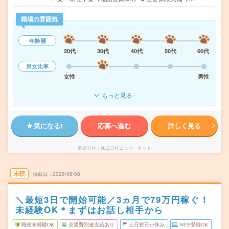
職場の雰囲気
年齢層
20代
30代
40代
50代
60代
男女比率
女性
男性
もっと見る
気になる!
応募へ進む
詳しく見る
派遣会社
株式会社ニッソーネット
未読
掲載日
2026/08/08
＼最短3日で開始可能／3ヵ月で79万円稼ぐ！
未経験OK＊まずはお話し相手から
職種未経験OK
交通費別途支給あり
土日祝日が休み
WEB登録OK