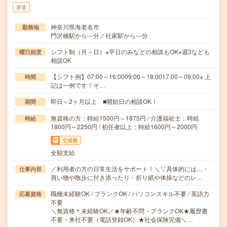
派遣
神奈川県海老名市
勤務地
門沢橋駅から---分／社家駅から---分
シフト制（月～日）※平日のみなどの相談もOK※週3なども
曜日頻度
相談OK
【シフト例】07:00～16:0009:00～18:0017:00～09:00※ 上
時間
記は一例です！そ…
即日～2ヶ月以上 ■開始日の相談OK！
期間
無資格の方：時給1500円～1875円 / 介護福祉士：時給
時給
1800円～2250円 / 初任者以上：時給1600円～2000円
交通費
全額支給
／利用者の方の日常生活をサポート！＼▽具体的には…・
仕事内容
買い物や散歩に付き添ったり・折り紙や体操などのレ…
職種未経験OK / ブランクOK / パソコンスキル不要 / 英語力
応募資格
不要
＼無資格＊未経験OK／★年齢不問・ブランクOK★履歴書
不要・来社不要（電話登録OK）★社会保険完備＼…