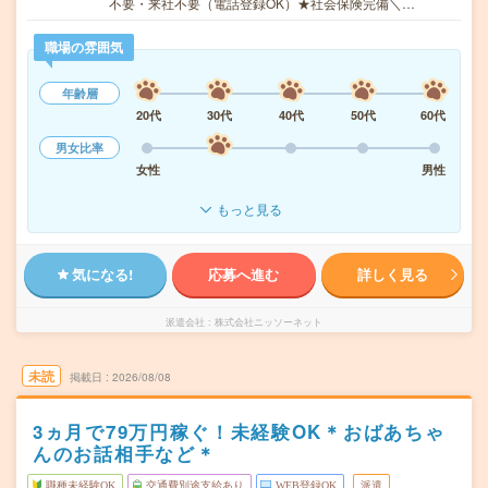
不要・来社不要（電話登録OK）★社会保険完備＼…
職場の雰囲気
年齢層
20代
30代
40代
50代
60代
男女比率
女性
男性
もっと見る
気になる!
応募へ進む
詳しく見る
派遣会社
株式会社ニッソーネット
未読
掲載日
2026/08/08
3ヵ月で79万円稼ぐ！未経験OK＊おばあちゃ
んのお話相手など＊
職種未経験OK
交通費別途支給あり
WEB登録OK
派遣