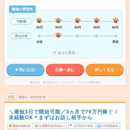
職場の雰囲気
年齢層
20代
30代
40代
50代
60代
男女比率
女性
男性
もっと見る
気になる!
応募へ進む
詳しく見る
派遣会社
株式会社スタッフサービス メディカル事業本部
未読
掲載日
2026/08/08
＼最短3日で開始可能／3ヵ月で79万円稼ぐ！
未経験OK＊まずはお話し相手から
職種未経験OK
交通費別途支給あり
土日祝日が休み
WEB登録OK