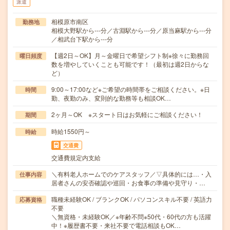
派遣
相模原市南区
勤務地
相模大野駅から---分／古淵駅から---分／原当麻駅から---分
／相武台下駅から---分
【週2日～OK】月～金曜日で希望シフト制※徐々に勤務回
曜日頻度
数を増やしていくことも可能です！（最初は週2日からな
ど）
9:00～17:00など※ご希望の時間帯をご相談ください。※日
時間
勤、夜勤のみ、変則的な勤務等も相談OK…
2ヶ月～OK ※スタート日はお気軽にご相談ください！
期間
時給1550円～
時給
交通費
交通費規定内支給
＼有料老人ホームでのケアスタッフ／▽具体的には…・入
仕事内容
居者さんの安否確認や巡回・お食事の準備や見守り・…
職種未経験OK / ブランクOK / パソコンスキル不要 / 英語力
応募資格
不要
＼無資格・未経験OK／※年齢不問※50代・60代の方も活躍
中！※履歴書不要・来社不要で電話相談もOK…