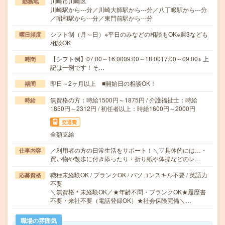
川崎市川崎区
勤務地
川崎駅から---分／川崎大師駅から---分／八丁畷駅から---分
／昭和駅から---分／東門前駅から---分
シフト制（月～日）※平日のみなどの相談もOK※週3なども
曜日頻度
相談OK
【シフト例】07:00～16:0009:00～18:0017:00～09:00※ 上
時間
記は一例です！そ…
即日～2ヶ月以上 ■開始日の相談OK！
期間
無資格の方：時給1500円～1875円 / 介護福祉士：時給
時給
1850円～2312円 / 初任者以上：時給1600円～2000円
交通費
全額支給
／利用者の方の日常生活をサポート！＼▽具体的には…・
仕事内容
買い物や散歩に付き添ったり・折り紙や体操などのレ…
職種未経験OK / ブランクOK / パソコンスキル不要 / 英語力
応募資格
不要
＼無資格＊未経験OK／★年齢不問・ブランクOK★履歴書
不要・来社不要（電話登録OK）★社会保険完備＼…
職場の雰囲気