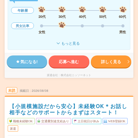
年齢層
20代
30代
40代
50代
60代
男女比率
女性
男性
もっと見る
気になる!
応募へ進む
詳しく見る
派遣会社
株式会社ニッソーネット
未読
掲載日
2026/08/08
【小規模施設だから安心】未経験OK＊お話し
相手などのサポートからまずはスタート！
職種未経験OK
交通費別途支給あり
土日祝日が休み
WEB登録OK
派遣