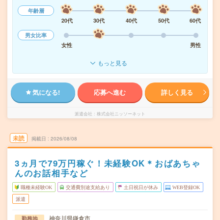
年齢層
20代
30代
40代
50代
60代
男女比率
女性
男性
もっと見る
気になる!
応募へ進む
詳しく見る
派遣会社
株式会社ニッソーネット
未読
掲載日
2026/08/08
3ヵ月で79万円稼ぐ！未経験OK＊おばあちゃ
んのお話相手など
職種未経験OK
交通費別途支給あり
土日祝日が休み
WEB登録OK
派遣
神奈川県鎌倉市
勤務地