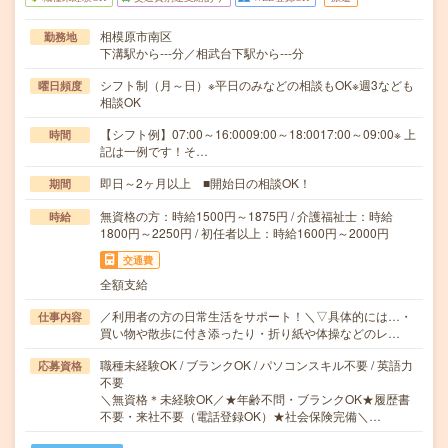
相模原市南区
勤務地
下溝駅から---分／相武台下駅から---分
シフト制（月～日）※平日のみなどの相談もOK※週3なども
曜日頻度
相談OK
【シフト例】07:00～16:0009:00～18:0017:00～09:00※ 上
時間
記は一例です！そ…
即日～2ヶ月以上 ■開始日の相談OK！
期間
無資格の方：時給1500円～1875円 / 介護福祉士：時給
時給
1800円～2250円 / 初任者以上：時給1600円～2000円
交通費
全額支給
／利用者の方の日常生活をサポート！＼▽具体的には…・
仕事内容
買い物や散歩に付き添ったり・折り紙や体操などのレ…
職種未経験OK / ブランクOK / パソコンスキル不要 / 英語力
応募資格
不要
＼無資格＊未経験OK／★年齢不問・ブランクOK★履歴書
不要・来社不要（電話登録OK）★社会保険完備＼…