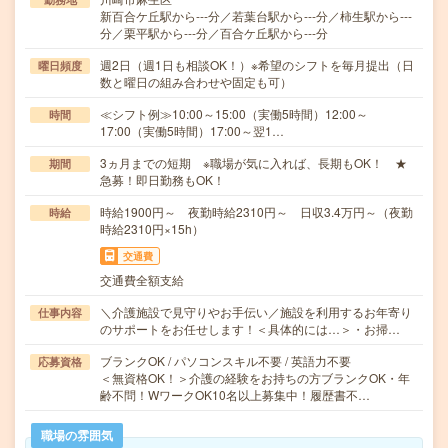
新百合ケ丘駅から---分／若葉台駅から---分／柿生駅から---
分／栗平駅から---分／百合ケ丘駅から---分
週2日（週1日も相談OK！）※希望のシフトを毎月提出（日
曜日頻度
数と曜日の組み合わせや固定も可）
≪シフト例≫10:00～15:00（実働5時間）12:00～
時間
17:00（実働5時間）17:00～翌1…
3ヵ月までの短期 ※職場が気に入れば、長期もOK！ ★
期間
急募！即日勤務もOK！
時給1900円～ 夜勤時給2310円～ 日収3.4万円～（夜勤
時給
時給2310円×15h）
交通費
交通費全額支給
＼介護施設で見守りやお手伝い／施設を利用するお年寄り
仕事内容
のサポートをお任せします！＜具体的には…＞・お掃…
ブランクOK / パソコンスキル不要 / 英語力不要
応募資格
＜無資格OK！＞介護の経験をお持ちの方ブランクOK・年
齢不問！WワークOK10名以上募集中！履歴書不…
職場の雰囲気