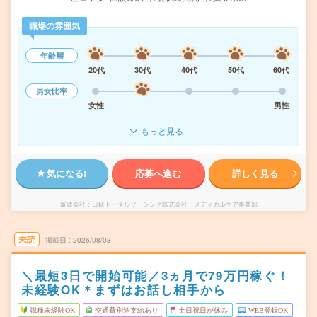
職場の雰囲気
年齢層
20代
30代
40代
50代
60代
男女比率
女性
男性
もっと見る
気になる!
応募へ進む
詳しく見る
派遣会社
日研トータルソーシング株式会社 メディカルケア事業部
未読
掲載日
2026/08/08
＼最短3日で開始可能／3ヵ月で79万円稼ぐ！
未経験OK＊まずはお話し相手から
職種未経験OK
交通費別途支給あり
土日祝日が休み
WEB登録OK