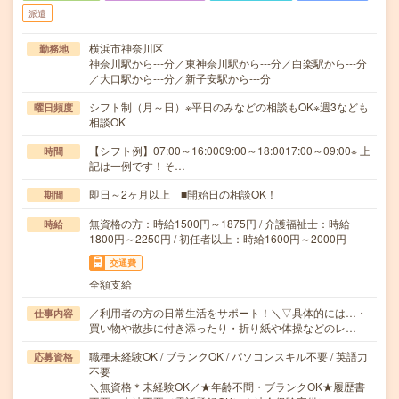
派遣
横浜市神奈川区
勤務地
神奈川駅から---分／東神奈川駅から---分／白楽駅から---分
／大口駅から---分／新子安駅から---分
シフト制（月～日）※平日のみなどの相談もOK※週3なども
曜日頻度
相談OK
【シフト例】07:00～16:0009:00～18:0017:00～09:00※ 上
時間
記は一例です！そ…
即日～2ヶ月以上 ■開始日の相談OK！
期間
無資格の方：時給1500円～1875円 / 介護福祉士：時給
時給
1800円～2250円 / 初任者以上：時給1600円～2000円
交通費
全額支給
／利用者の方の日常生活をサポート！＼▽具体的には…・
仕事内容
買い物や散歩に付き添ったり・折り紙や体操などのレ…
職種未経験OK / ブランクOK / パソコンスキル不要 / 英語力
応募資格
不要
＼無資格＊未経験OK／★年齢不問・ブランクOK★履歴書