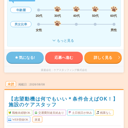
年齢層
20代
30代
40代
50代
60代
男女比率
女性
男性
もっと見る
気になる!
応募へ進む
詳しく見る
派遣会社
ケアスタッフィング株式会社
未読
掲載日
2026/08/08
【志望動機は何でもいい＊条件合えばOK！】
施設のケアスタッフ
職種未経験OK
交通費別途支給あり
土日祝日が休み
残業なし
WEB登録OK
派遣