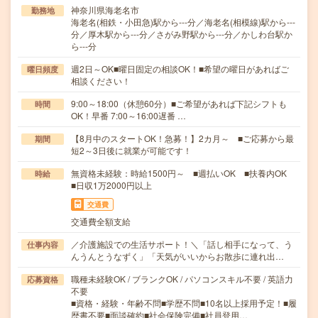
神奈川県海老名市
勤務地
海老名(相鉄・小田急)駅から---分／海老名(相模線)駅から---
分／厚木駅から---分／さがみ野駅から---分／かしわ台駅か
ら---分
週2日～OK■曜日固定の相談OK！■希望の曜日があればご
曜日頻度
相談ください！
9:00～18:00（休憩60分）■ご希望があれば下記シフトも
時間
OK！早番 7:00～16:00遅番 …
【8月中のスタートOK！急募！】2カ月～ ■ご応募から最
期間
短2～3日後に就業が可能です！
無資格未経験：時給1500円～ ■週払いOK ■扶養内OK
時給
■日収1万2000円以上
交通費
交通費全額支給
／介護施設での生活サポート！＼「話し相手になって、う
仕事内容
んうんとうなずく」「天気がいいからお散歩に連れ出…
職種未経験OK / ブランクOK / パソコンスキル不要 / 英語力
応募資格
不要
■資格・経験・年齢不問■学歴不問■10名以上採用予定！■履
歴書不要■面談確約■社会保険完備■社員登用…