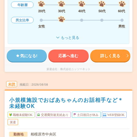
年齢層
20代
30代
40代
50代
60代
男女比率
女性
男性
もっと見る
気になる!
応募へ進む
詳しく見る
派遣会社
株式会社ニッソーネット
未読
掲載日
2026/08/08
小規模施設でおばあちゃんのお話相手など＊
未経験OK
職種未経験OK
交通費別途支給あり
土日祝日が休み
WEB登録OK
派遣
相模原市中央区
勤務地