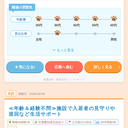
職場の雰囲気
年齢層
20代
30代
40代
50代
60代
男女比率
女性
男性
もっと見る
気になる!
応募へ進む
詳しく見る
派遣会社
株式会社ニッソーネット
未読
掲載日
2026/08/08
≪年齢＆経験不問≫施設で入居者の見守りや
巡回など生活サポート
職種未経験OK
交通費別途支給あり
土日祝日が休み
WEB登録OK