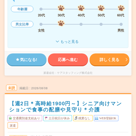
年齢層
20代
30代
40代
50代
60代
男女比率
女性
男性
もっと見る
気になる!
応募へ進む
詳しく見る
派遣会社
ケアスタッフィング株式会社
未読
掲載日
2026/08/08
【週2日＊高時給1900円～】シニア向けマン
ションで食事の配膳や見守り＊介護
交通費別途支給あり
土日祝日が休み
残業なし
WEB登録OK
派遣