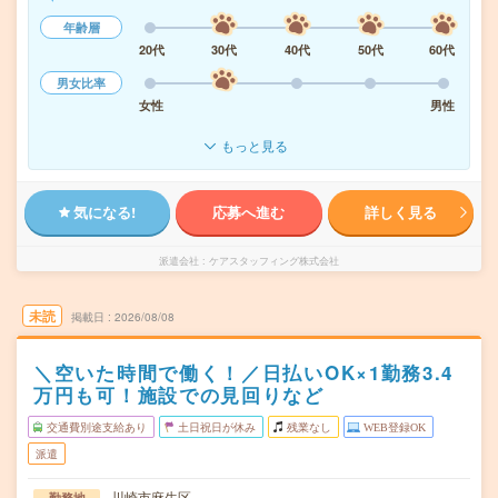
年齢層
20代
30代
40代
50代
60代
男女比率
女性
男性
もっと見る
気になる!
応募へ進む
詳しく見る
派遣会社
ケアスタッフィング株式会社
未読
掲載日
2026/08/08
＼空いた時間で働く！／日払いOK×1勤務3.4
万円も可！施設での見回りなど
交通費別途支給あり
土日祝日が休み
残業なし
WEB登録OK
派遣
川崎市麻生区
勤務地