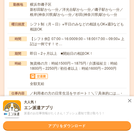
横浜市磯子区
勤務地
新杉田駅から---分／洋光台駅から---分／磯子駅から---分／
根岸(神奈川県)駅から---分／杉田(神奈川県)駅から---分
シフト制（月～日）※平日のみなどの相談もOK※週3なども
曜日頻度
相談OK
【シフト例】07:00～16:0009:00～18:0017:00～09:00※ 上
時間
記は一例です！そ…
即日～2ヶ月以上 ■開始日の相談OK！
期間
無資格の方：時給1500円～1875円 / 介護福祉士：時給
時給
1800円～2250円 / 初任者以上：時給1600円～2000円
交通費
全額支給
／利用者の方の日常生活をサポート！＼▽具体的には…・
仕事内容
買い物や散歩に付き添ったり・折り紙や体操などのレ…
大人気！
エン派遣アプリ
職種未経験OK / ブランクOK / パソコンスキル不要 / 英語力
応募資格
不要
派遣のお仕事情報がたくさん！プッシュ通知で受け取ろう！
＼無資格＊未経験OK／★年齢不問・ブランクOK★履歴書
不要・来社不要（電話登録OK）★社会保険完備＼…
アプリをダウンロード