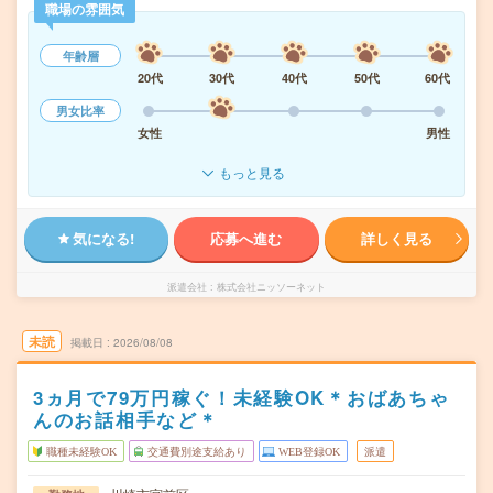
職場の雰囲気
年齢層
20代
30代
40代
50代
60代
男女比率
女性
男性
もっと見る
気になる!
応募へ進む
詳しく見る
派遣会社
株式会社ニッソーネット
未読
掲載日
2026/08/08
3ヵ月で79万円稼ぐ！未経験OK＊おばあちゃ
んのお話相手など＊
職種未経験OK
交通費別途支給あり
WEB登録OK
派遣