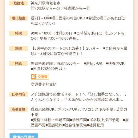
神奈川県海老名市
勤務地
門沢橋駅から---分／社家駅から---分
週2日～OK■曜日固定の相談OK！■希望の曜日があればご
曜日頻度
相談ください！
9:00～18:00（休憩60分）■ご希望があれば下記シフトも
時間
OK！早番 7:00～16:00遅番 …
【8月中のスタートOK！急募！】2カ月～ ■ご応募から最
期間
短2～3日後に就業が可能です！
無資格未経験：時給1500円～ ■週払いOK ■扶養内OK
時給
■日収1万2000円以上
交通費
交通費全額支給
／介護施設での生活サポート！＼「話し相手になって、う
仕事内容
んうんとうなずく」「天気がいいからお散歩に連れ出…
職種未経験OK / ブランクOK / パソコンスキル不要 / 英語力
応募資格
不要
■資格・経験・年齢不問■学歴不問■10名以上採用予定！■履
歴書不要■面談確約■社会保険完備■社員登用…
職場の雰囲気