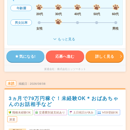
年齢層
20代
30代
40代
50代
60代
男女比率
女性
男性
もっと見る
気になる!
応募へ進む
詳しく見る
派遣会社
株式会社ニッソーネット
未読
掲載日
2026/08/08
3ヵ月で79万円稼ぐ！未経験OK＊おばあちゃ
んのお話相手など
職種未経験OK
交通費別途支給あり
土日祝日が休み
WEB登録OK
派遣