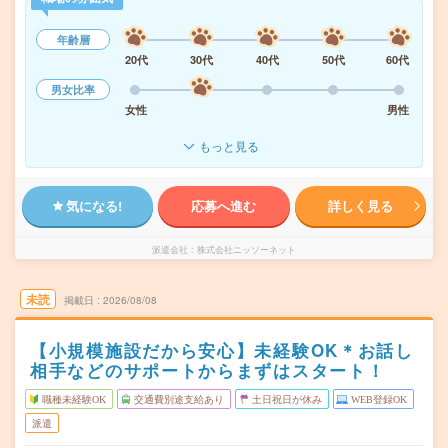
年齢層
20代
30代
40代
50代
60代
男女比率
女性
男性
もっと見る
気になる!
応募へ進む
詳しく見る
派遣会社
株式会社ニッソーネット
未読
掲載日
2026/08/08
【小規模施設だから安心】未経験OK＊お話し
相手などのサポートからまずはスタート！
職種未経験OK
交通費別途支給あり
土日祝日が休み
WEB登録OK
派遣