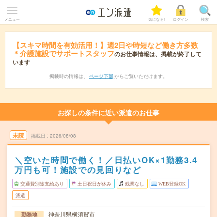
メニュー
気になる!
ログイン
検索
【スキマ時間を有効活用！】週2日や時短など働き方多数
＊介護施設でサポートスタッフ
のお仕事情報は、掲載が終了して
います
掲載時の情報は、
ページ下部
からご覧いただけます。
お探しの条件に近い派遣のお仕事
未読
掲載日
2026/08/08
＼空いた時間で働く！／日払いOK×1勤務3.4
万円も可！施設での見回りなど
交通費別途支給あり
土日祝日が休み
残業なし
WEB登録OK
派遣
神奈川県横須賀市
勤務地