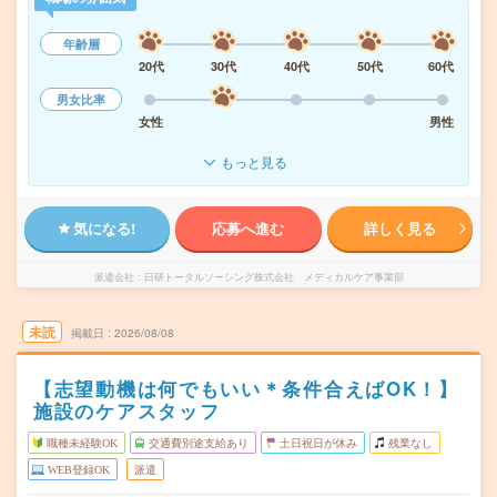
年齢層
20代
30代
40代
50代
60代
男女比率
女性
男性
もっと見る
気になる!
応募へ進む
詳しく見る
派遣会社
日研トータルソーシング株式会社 メディカルケア事業部
未読
掲載日
2026/08/08
【志望動機は何でもいい＊条件合えばOK！】
施設のケアスタッフ
職種未経験OK
交通費別途支給あり
土日祝日が休み
残業なし
WEB登録OK
派遣